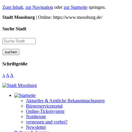
Zum Inhalt
,
zur Navigation
oder
zur Startseite
springen.
Stadt Moosburg
| Online: https://www.moosburg.de/
Suche Stadt
suchen
Schriftgröße
A
A
A
Aktuelles & Amtliche Bekanntmachungen
Bürgerserviceportal
Online-Ticketsystem
Notdienste
vergessen und vorbei?
Newsletter