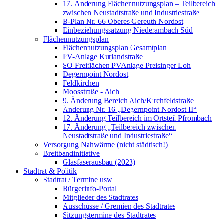
17. Änderung Flächennutzungsplan – Teilbereich
zwischen Neustadtstraße und Industriestraße
B-Plan Nr. 66 Oberes Gereuth Nordost
Einbeziehungssatzung Niederambach Süd
Flächennutzungsplan
Flächennutzungsplan Gesamtplan
PV-Anlage Kurlandstraße
SO Freiflächen PV­Anlage Preisinger Loh
Degernpoint Nordost
Feldkirchen
Moosstraße - Aich
9. Änderung Bereich Aich/Kirchfeldstraße
Änderung Nr. 16 „Degernpoint Nordost II“
12. Änderung Teilbereich im Ortsteil Pfrombach
17. Änderung „Teilbereich zwischen
Neustadtstraße und Industriestraße“
Versorgung Nahwärme (nicht städtisch!)
Breitbandinitiative
Glasfaserausbau (2023)
Stadtrat & Politik
Stadtrat / Termine usw
Bürgerinfo-Portal
Mitglieder des Stadtrates
Ausschüsse / Gremien des Stadtrates
Sitzungstermine des Stadtrates