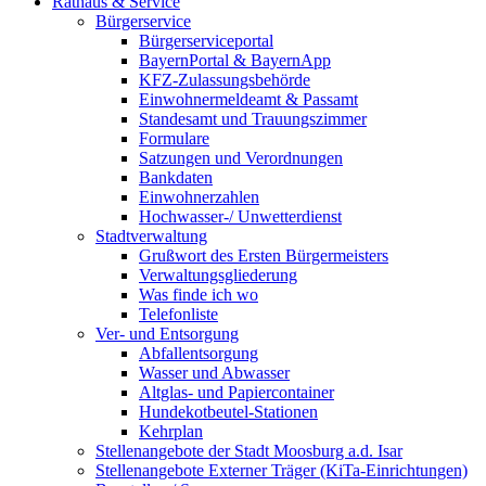
Rathaus & Service
Bürgerservice
Bürgerserviceportal
BayernPortal & BayernApp
KFZ-Zulassungsbehörde
Einwohnermeldeamt & Passamt
Standesamt und Trauungszimmer
Formulare
Satzungen und Verordnungen
Bankdaten
Einwohnerzahlen
Hochwasser-/ Unwetterdienst
Stadtverwaltung
Grußwort des Ersten Bürgermeisters
Verwaltungsgliederung
Was finde ich wo
Telefonliste
Ver- und Entsorgung
Abfallentsorgung
Wasser und Abwasser
Altglas- und Papiercontainer
Hundekotbeutel-Stationen
Kehrplan
Stellenangebote der Stadt Moosburg a.d. Isar
Stellenangebote Externer Träger (KiTa-Einrichtungen)