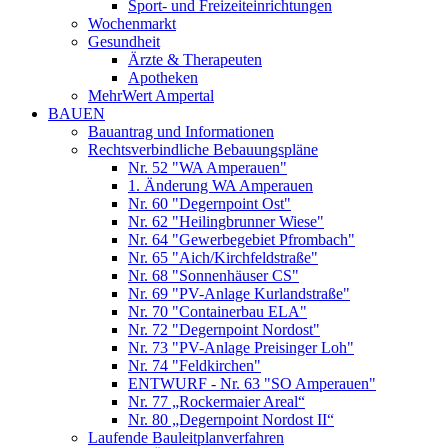
Sport- und Freizeiteinrichtungen
Wochenmarkt
Gesundheit
Ärzte & Therapeuten
Apotheken
MehrWert Ampertal
BAUEN
Bauantrag und Informationen
Rechtsverbindliche Bebauungspläne
Nr. 52 "WA Amperauen"
1. Änderung WA Amperauen
Nr. 60 "Degernpoint Ost"
Nr. 62 "Heilingbrunner Wiese"
Nr. 64 "Gewerbegebiet Pfrombach"
Nr. 65 "Aich/Kirchfeldstraße"
Nr. 68 "Sonnenhäuser CS"
Nr. 69 "PV-Anlage Kurlandstraße"
Nr. 70 "Containerbau ELA"
Nr. 72 "Degernpoint Nordost"
Nr. 73 "PV-Anlage Preisinger Loh"
Nr. 74 "Feldkirchen"
ENTWURF - Nr. 63 "SO Amperauen"
Nr. 77 „Rockermaier Areal“
Nr. 80 „Degernpoint Nordost II“
Laufende Bauleitplanverfahren