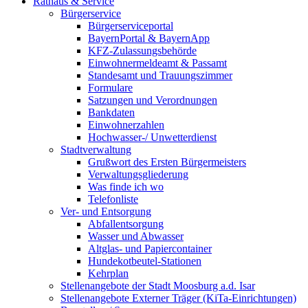
Rathaus & Service
Bürgerservice
Bürgerserviceportal
BayernPortal & BayernApp
KFZ-Zulassungsbehörde
Einwohnermeldeamt & Passamt
Standesamt und Trauungszimmer
Formulare
Satzungen und Verordnungen
Bankdaten
Einwohnerzahlen
Hochwasser-/ Unwetterdienst
Stadtverwaltung
Grußwort des Ersten Bürgermeisters
Verwaltungsgliederung
Was finde ich wo
Telefonliste
Ver- und Entsorgung
Abfallentsorgung
Wasser und Abwasser
Altglas- und Papiercontainer
Hundekotbeutel-Stationen
Kehrplan
Stellenangebote der Stadt Moosburg a.d. Isar
Stellenangebote Externer Träger (KiTa-Einrichtungen)