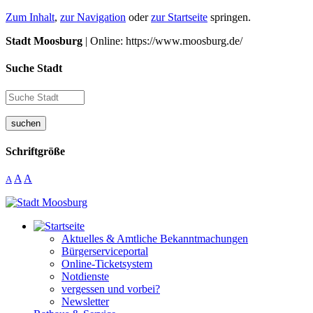
Zum Inhalt
,
zur Navigation
oder
zur Startseite
springen.
Stadt Moosburg
| Online: https://www.moosburg.de/
Suche Stadt
suchen
Schriftgröße
A
A
A
Aktuelles & Amtliche Bekanntmachungen
Bürgerserviceportal
Online-Ticketsystem
Notdienste
vergessen und vorbei?
Newsletter