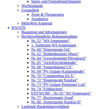
Sport- und Freizeiteinrichtungen
Wochenmarkt
Gesundheit
Ärzte & Therapeuten
Apotheken
MehrWert Ampertal
BAUEN
Bauantrag und Informationen
Rechtsverbindliche Bebauungspläne
Nr. 52 "WA Amperauen"
1. Änderung WA Amperauen
Nr. 60 "Degernpoint Ost"
Nr. 62 "Heilingbrunner Wiese"
Nr. 64 "Gewerbegebiet Pfrombach"
Nr. 65 "Aich/Kirchfeldstraße"
Nr. 68 "Sonnenhäuser CS"
Nr. 69 "PV-Anlage Kurlandstraße"
Nr. 70 "Containerbau ELA"
Nr. 72 "Degernpoint Nordost"
Nr. 73 "PV-Anlage Preisinger Loh"
Nr. 74 "Feldkirchen"
ENTWURF - Nr. 63 "SO Amperauen"
Nr. 77 „Rockermaier Areal“
Nr. 80 „Degernpoint Nordost II“
Laufende Bauleitplanverfahren