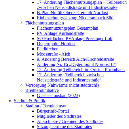
17. Änderung Flächennutzungsplan – Teilbereich
zwischen Neustadtstraße und Industriestraße
B-Plan Nr. 66 Oberes Gereuth Nordost
Einbeziehungssatzung Niederambach Süd
Flächennutzungsplan
Flächennutzungsplan Gesamtplan
PV-Anlage Kurlandstraße
SO Freiflächen PV­Anlage Preisinger Loh
Degernpoint Nordost
Feldkirchen
Moosstraße - Aich
9. Änderung Bereich Aich/Kirchfeldstraße
Änderung Nr. 16 „Degernpoint Nordost II“
12. Änderung Teilbereich im Ortsteil Pfrombach
17. Änderung „Teilbereich zwischen
Neustadtstraße und Industriestraße“
Versorgung Nahwärme (nicht städtisch!)
Breitbandinitiative
Glasfaserausbau (2023)
Stadtrat & Politik
Stadtrat / Termine usw
Bürgerinfo-Portal
Mitglieder des Stadtrates
Ausschüsse / Gremien des Stadtrates
Sitzungstermine des Stadtrates