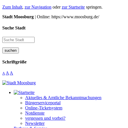
Zum Inhalt
,
zur Navigation
oder
zur Startseite
springen.
Stadt Moosburg
| Online: https://www.moosburg.de/
Suche Stadt
suchen
Schriftgröße
A
A
A
Aktuelles & Amtliche Bekanntmachungen
Bürgerserviceportal
Online-Ticketsystem
Notdienste
vergessen und vorbei?
Newsletter