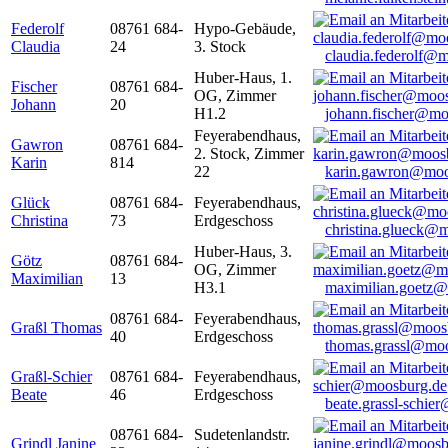
Federolf
08761 684-
Hypo-Gebäude,
Claudia
24
3. Stock
claudia.federolf@
Huber-Haus, 1.
Fischer
08761 684-
OG, Zimmer
Johann
20
H1.2
johann.fischer@mo
Feyerabendhaus,
Gawron
08761 684-
2. Stock, Zimmer
Karin
814
22
karin.gawron@moo
Glück
08761 684-
Feyerabendhaus,
Christina
73
Erdgeschoss
christina.glueck@
Huber-Haus, 3.
Götz
08761 684-
OG, Zimmer
Maximilian
13
H3.1
maximilian.goetz
08761 684-
Feyerabendhaus,
Graßl Thomas
40
Erdgeschoss
thomas.grassl@mo
Graßl-Schier
08761 684-
Feyerabendhaus,
Beate
46
Erdgeschoss
beate.grassl-schi
08761 684-
Sudetenlandstr.
Grindl Janine