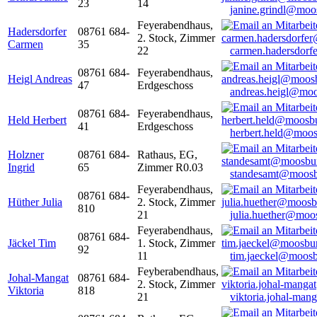
23
14
janine.grindl@moo
Feyerabendhaus,
Hadersdorfer
08761 684-
2. Stock, Zimmer
Carmen
35
22
carmen.hadersdor
08761 684-
Feyerabendhaus,
Heigl Andreas
47
Erdgeschoss
andreas.heigl@moo
08761 684-
Feyerabendhaus,
Held Herbert
41
Erdgeschoss
herbert.held@moos
Holzner
08761 684-
Rathaus, EG,
Ingrid
65
Zimmer R0.03
standesamt@moosb
Feyerabendhaus,
08761 684-
Hüther Julia
2. Stock, Zimmer
810
21
julia.huether@moo
Feyerabendhaus,
08761 684-
Jäckel Tim
1. Stock, Zimmer
92
11
tim.jaeckel@moosb
Feyberabendhaus,
Johal-Mangat
08761 684-
2. Stock, Zimmer
Viktoria
818
21
viktoria.johal-ma