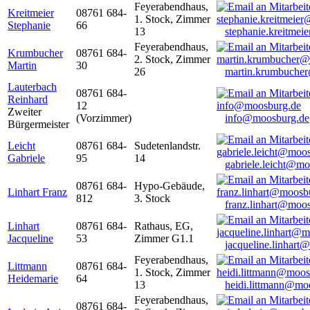
Feyerabendhaus,
Kreitmeier
08761 684-
1. Stock, Zimmer
Stephanie
66
13
stephanie.kreitme
Feyerabendhaus,
Krumbucher
08761 684-
2. Stock, Zimmer
Martin
30
26
martin.krumbuche
Lauterbach
08761 684-
Reinhard
12
Zweiter
(Vorzimmer)
info@moosburg.de
Bürgermeister
Leicht
08761 684-
Sudetenlandstr.
Gabriele
95
14
gabriele.leicht@m
08761 684-
Hypo-Gebäude,
Linhart Franz
812
3. Stock
franz.linhart@moo
Linhart
08761 684-
Rathaus, EG,
Jacqueline
53
Zimmer G1.1
jacqueline.linhart
Feyerabendhaus,
Littmann
08761 684-
1. Stock, Zimmer
Heidemarie
64
13
heidi.littmann@mo
Feyerabendhaus,
08761 684-