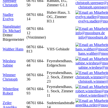
Sprenger
08761 684-
Rathaus, EG,
Christoph
50
Zimmer G1.1
christoph.sprenge
Huber-Haus, 3.
Stadler
08761 684-
OG, Zimmer
Evelyn
14
H3.1
evelyn.stadler@mo
Stanglmaier
08761 684-
Dr. Michael
12
Dritter
(Vorzimmer)
info@moosburg.de
Bürgermeister
08761 684-
Walther Hans
VHS Gebäude
813
hans.walther@moo
Wiesheu
08761 684-
Feyerabendhaus,
Sabine
44
Erdgeschoss
sabine.wiesheu@m
Feyerabendhaus,
Wimmer
08761 684-
2. Stock, Zimmer
Christoph
36
23
christoph.wimmer
Feyerabendhaus,
Winterling
08761 684-
1. Stock, Zimmer
Robert
93
11
robert.winterling
Zeiler
08761 684-
Sudetenlandstraße
Angelika
96
14