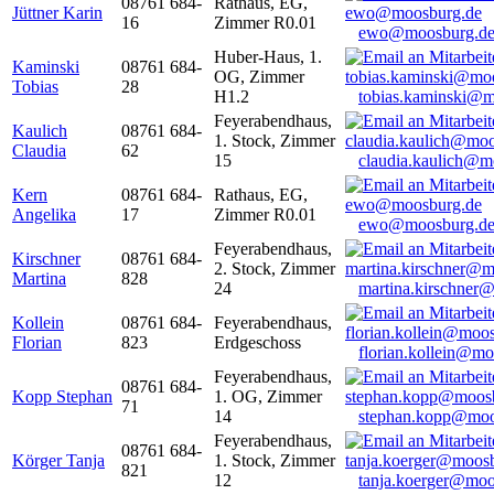
08761 684-
Rathaus, EG,
Jüttner Karin
16
Zimmer R0.01
ewo@moosburg.d
Huber-Haus, 1.
Kaminski
08761 684-
OG, Zimmer
Tobias
28
H1.2
tobias.kaminski@m
Feyerabendhaus,
Kaulich
08761 684-
1. Stock, Zimmer
Claudia
62
15
claudia.kaulich@m
Kern
08761 684-
Rathaus, EG,
Angelika
17
Zimmer R0.01
ewo@moosburg.d
Feyerabendhaus,
Kirschner
08761 684-
2. Stock, Zimmer
Martina
828
24
martina.kirschner
Kollein
08761 684-
Feyerabendhaus,
Florian
823
Erdgeschoss
florian.kollein@m
Feyerabendhaus,
08761 684-
Kopp Stephan
1. OG, Zimmer
71
14
stephan.kopp@moo
Feyerabendhaus,
08761 684-
Körger Tanja
1. Stock, Zimmer
821
12
tanja.koerger@moo