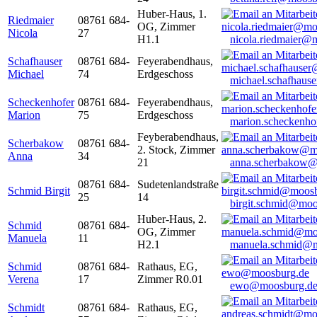
Huber-Haus, 1.
Riedmaier
08761 684-
OG, Zimmer
Nicola
27
H1.1
nicola.riedmaier@
Schafhauser
08761 684-
Feyerabendhaus,
Michael
74
Erdgeschoss
michael.schafhaus
Scheckenhofer
08761 684-
Feyerabendhaus,
Marion
75
Erdgeschoss
marion.scheckenh
Feyberabendhaus,
Scherbakow
08761 684-
2. Stock, Zimmer
Anna
34
21
anna.scherbakow@
08761 684-
Sudetenlandstraße
Schmid Birgit
25
14
birgit.schmid@moo
Huber-Haus, 2.
Schmid
08761 684-
OG, Zimmer
Manuela
11
H2.1
manuela.schmid@m
Schmid
08761 684-
Rathaus, EG,
Verena
17
Zimmer R0.01
ewo@moosburg.d
Schmidt
08761 684-
Rathaus, EG,