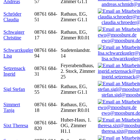
Andreas
57
Zimmer G1.1
andreas.schmidt@
Schröder
08761 684-
Rathaus, EG,
Claudia
51
Zimmer G1.1
claudia.schroeder
Schwaiger
08761 684-
Rathaus, EG,
Christine
17
Zimmer R0.01
ewo@moosburg.d
Schwarzkugler
08761 684-
Sudetenlandstr.
Lisa
94
14
lisa.schwarzkugle
Feyerabendhaus,
Setzensack
08761 684-
2. Stock, Zimmer
Ingrid
31
25
ingrid.setzensack
08761 684-
Rathaus, EG,
Sigl Stefan
55
Zimmer G1.1
stefan.sigl@moosb
Simmert
08761 684-
Rathaus, EG,
Tanja
18
Zimmer R0.01
ewo@moosburg.d
Huber-Haus, 1.
08761 684-
Sixt Theresa
OG, Zimmer
820
H1.1
theresa.sixt@moos