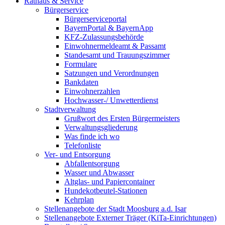
Rathaus & Service
Bürgerservice
Bürgerserviceportal
BayernPortal & BayernApp
KFZ-Zulassungsbehörde
Einwohnermeldeamt & Passamt
Standesamt und Trauungszimmer
Formulare
Satzungen und Verordnungen
Bankdaten
Einwohnerzahlen
Hochwasser-/ Unwetterdienst
Stadtverwaltung
Grußwort des Ersten Bürgermeisters
Verwaltungsgliederung
Was finde ich wo
Telefonliste
Ver- und Entsorgung
Abfallentsorgung
Wasser und Abwasser
Altglas- und Papiercontainer
Hundekotbeutel-Stationen
Kehrplan
Stellenangebote der Stadt Moosburg a.d. Isar
Stellenangebote Externer Träger (KiTa-Einrichtungen)