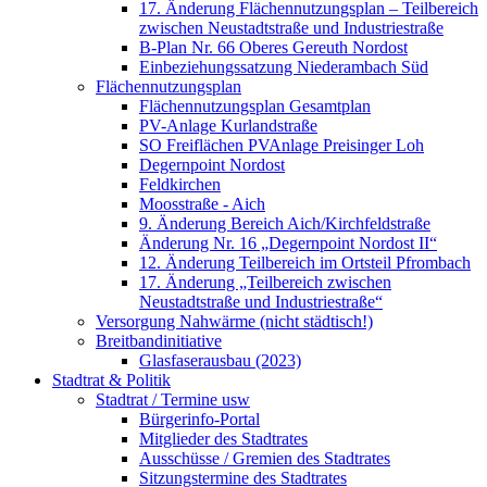
17. Änderung Flächennutzungsplan – Teilbereich
zwischen Neustadtstraße und Industriestraße
B-Plan Nr. 66 Oberes Gereuth Nordost
Einbeziehungssatzung Niederambach Süd
Flächennutzungsplan
Flächennutzungsplan Gesamtplan
PV-Anlage Kurlandstraße
SO Freiflächen PV­Anlage Preisinger Loh
Degernpoint Nordost
Feldkirchen
Moosstraße - Aich
9. Änderung Bereich Aich/Kirchfeldstraße
Änderung Nr. 16 „Degernpoint Nordost II“
12. Änderung Teilbereich im Ortsteil Pfrombach
17. Änderung „Teilbereich zwischen
Neustadtstraße und Industriestraße“
Versorgung Nahwärme (nicht städtisch!)
Breitbandinitiative
Glasfaserausbau (2023)
Stadtrat & Politik
Stadtrat / Termine usw
Bürgerinfo-Portal
Mitglieder des Stadtrates
Ausschüsse / Gremien des Stadtrates
Sitzungstermine des Stadtrates