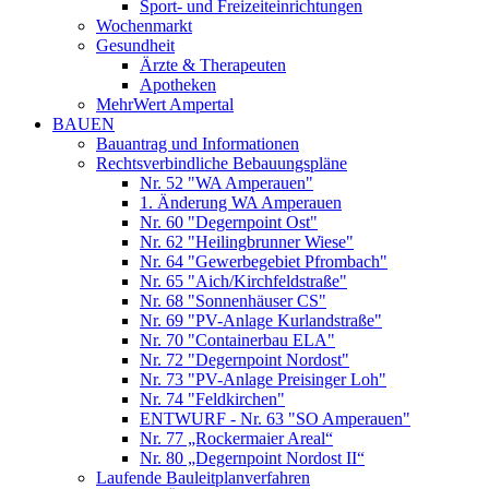
Sport- und Freizeiteinrichtungen
Wochenmarkt
Gesundheit
Ärzte & Therapeuten
Apotheken
MehrWert Ampertal
BAUEN
Bauantrag und Informationen
Rechtsverbindliche Bebauungspläne
Nr. 52 "WA Amperauen"
1. Änderung WA Amperauen
Nr. 60 "Degernpoint Ost"
Nr. 62 "Heilingbrunner Wiese"
Nr. 64 "Gewerbegebiet Pfrombach"
Nr. 65 "Aich/Kirchfeldstraße"
Nr. 68 "Sonnenhäuser CS"
Nr. 69 "PV-Anlage Kurlandstraße"
Nr. 70 "Containerbau ELA"
Nr. 72 "Degernpoint Nordost"
Nr. 73 "PV-Anlage Preisinger Loh"
Nr. 74 "Feldkirchen"
ENTWURF - Nr. 63 "SO Amperauen"
Nr. 77 „Rockermaier Areal“
Nr. 80 „Degernpoint Nordost II“
Laufende Bauleitplanverfahren