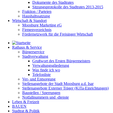
Dokumente des Stadtrates
Sitzungsprotokolle des Stadtrates 2013-2015
Fraktion / Parteien
Haushaltssatzung
Wirtschaft & Standort
Moosburg Marketing eG
Firmenverzeichnis
Fördernetzwerk für die Freisinger Wirtschaft
Rathaus & Service
Bürgerservice
Stadtverwaltung
Grußwort des Ersten Bürgermeisters
Verwaltungsgliederung
Was finde ich wo
Telefonliste
Ver- und Entsorgung
Stellenangebote der Stadt Moosburg a.d. Isar
Stellenangebote Externer Träger (KiTa-Einrichtungen)
Baustellen / Sperrungen
Notfallnummern und -dienste
Leben & Freizeit
BAUEN
Stadtrat & Politik