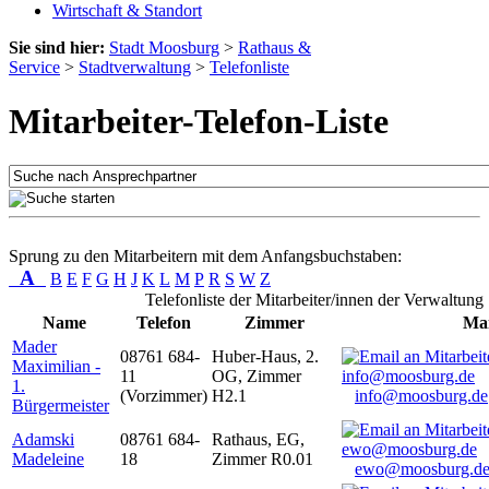
Wirtschaft & Standort
Sie sind hier:
Stadt Moosburg
>
Rathaus &
Service
>
Stadtverwaltung
>
Telefonliste
Mitarbeiter-Telefon-Liste
Sprung zu den Mitarbeitern mit dem Anfangsbuchstaben:
A
B
E
F
G
H
J
K
L
M
P
R
S
W
Z
Telefonliste der Mitarbeiter/innen der Verwaltung
Name
Telefon
Zimmer
Mai
Mader
08761 684-
Huber-Haus, 2.
Maximilian -
11
OG, Zimmer
1.
(Vorzimmer)
H2.1
info@moosburg.de
Bürgermeister
Adamski
08761 684-
Rathaus, EG,
Madeleine
18
Zimmer R0.01
ewo@moosburg.d