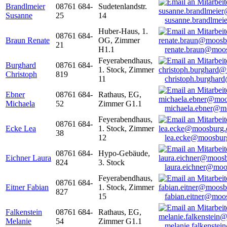
Brandlmeier
08761 684-
Sudetenlandstr.
Susanne
25
14
susanne.brandlme
Huber-Haus, 1.
08761 684-
Braun Renate
OG, Zimmer
21
H1.1
renate.braun@moo
Feyerabendhaus,
Burghard
08761 684-
1. Stock, Zimmer
Christoph
819
11
christoph.burghar
Ebner
08761 684-
Rathaus, EG,
Michaela
52
Zimmer G1.1
michaela.ebner@m
Feyerabendhaus,
08761 684-
Ecke Lea
1. Stock, Zimmer
38
12
lea.ecke@moosbur
08761 684-
Hypo-Gebäude,
Eichner Laura
824
3. Stock
laura.eichner@moo
Feyerabendhaus,
08761 684-
Eitner Fabian
1. Stock, Zimmer
827
15
fabian.eitner@moo
Falkenstein
08761 684-
Rathaus, EG,
Melanie
54
Zimmer G1.1
melanie.falkenste