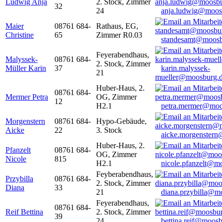
Ludwig Anja
2. Stock, Zimmer
32
24
anja.ludwig@moos
Maier
08761 684-
Rathaus, EG,
Christine
65
Zimmer R0.03
standesamt@moosb
Feyerabendhaus,
Malyssek-
08761 684-
2. Stock, Zimmer
Müller Karin
37
karin.malyssek-
21
mueller@moosburg.
Huber-Haus, 2.
08761 684-
Mermer Petra
OG, Zimmer
12
H2.1
petra.mermer@moo
Morgenstern
08761 684-
Hypo-Gebäude,
Aicke
22
3. Stock
aicke.morgenster
Huber-Haus, 2.
Pfanzelt
08761 684-
OG, Zimmer
Nicole
815
H2.1
nicole.pfanzelt@m
Feyberabendhaus,
Przybilla
08761 684-
2. Stock, Zimmer
Diana
33
21
diana.przybilla@m
Feyerabendhaus,
08761 684-
Reif Bettina
2. Stock, Zimmer
39
24
bettina.reif@moosb