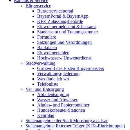
Rathaus & Service
Bürgerservice
Bürgerserviceportal
BayernPortal & BayernApp
KFZ-Zulassungsbehörde
Einwohnermeldeamt & Passamt
Standesamt und Trauungszimmer
Formulare
Satzungen und Verordnungen
Bankdaten
Einwohnerzahlen
Hochwasser-/ Unwetterdienst
Stadtverwaltung
Grußwort des Ersten Bürgermeisters
Verwaltungsgliederung
Was finde ich wo
Telefonliste
Ver- und Entsorgung
Abfallentsorgung
Wasser und Abwasser
Altglas- und Papiercontainer
Hundekotbeutel-Stationen
Kehrplan
Stellenangebote der Stadt Moosburg a.d. Isar
Stellenangebote Externer Träger (KiTa-Einrichtungen)