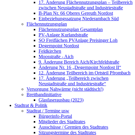
17. Änderung Flächennutzungsplan – Teilbereich
zwischen Neustadtstraße und Industriestraße
B-Plan Nr. 66 Oberes Gereuth Nordost
Einbeziehungssatzung Niederambach Süd
Flächennutzungsplan
Flächennutzungsplan Gesamtplan
PV-Anlage Kurlandstraße
SO Freiflächen PV­Anlage Preisinger Loh
Degernpoint Nordost
Feldkirchen
Moosstraße - Aich
9. Änderung Bereich Aich/Kirchfeldstraße
Änderung Nr. 16 „Degernpoint Nordost II“
12. Änderung Teilbereich im Ortsteil Pfrombach
17. Änderung „Teilbereich zwischen
Neustadtstraße und Industriestraße“
Versorgung Nahwärme (nicht städtisch!)
Breitbandinitiative
Glasfaserausbau (2023)
Stadtrat & Politik
Stadtrat / Termine usw
Bürgerinfo-Portal
Mitglieder des Stadtrates
Ausschüsse / Gremien des Stadtrates
Sitzungstermine des Stadtrates