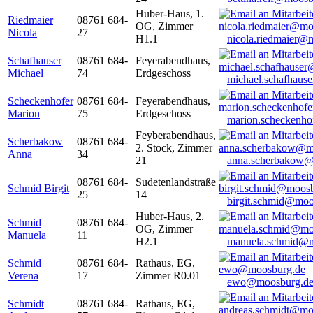
Huber-Haus, 1.
Riedmaier
08761 684-
OG, Zimmer
Nicola
27
H1.1
nicola.riedmaier@
Schafhauser
08761 684-
Feyerabendhaus,
Michael
74
Erdgeschoss
michael.schafhaus
Scheckenhofer
08761 684-
Feyerabendhaus,
Marion
75
Erdgeschoss
marion.scheckenh
Feyberabendhaus,
Scherbakow
08761 684-
2. Stock, Zimmer
Anna
34
21
anna.scherbakow@
08761 684-
Sudetenlandstraße
Schmid Birgit
25
14
birgit.schmid@moo
Huber-Haus, 2.
Schmid
08761 684-
OG, Zimmer
Manuela
11
H2.1
manuela.schmid@m
Schmid
08761 684-
Rathaus, EG,
Verena
17
Zimmer R0.01
ewo@moosburg.d
Schmidt
08761 684-
Rathaus, EG,