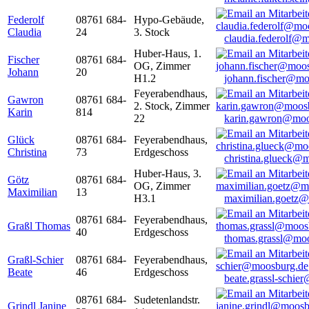
Federolf
08761 684-
Hypo-Gebäude,
Claudia
24
3. Stock
claudia.federolf@
Huber-Haus, 1.
Fischer
08761 684-
OG, Zimmer
Johann
20
H1.2
johann.fischer@mo
Feyerabendhaus,
Gawron
08761 684-
2. Stock, Zimmer
Karin
814
22
karin.gawron@moo
Glück
08761 684-
Feyerabendhaus,
Christina
73
Erdgeschoss
christina.glueck@
Huber-Haus, 3.
Götz
08761 684-
OG, Zimmer
Maximilian
13
H3.1
maximilian.goetz
08761 684-
Feyerabendhaus,
Graßl Thomas
40
Erdgeschoss
thomas.grassl@mo
Graßl-Schier
08761 684-
Feyerabendhaus,
Beate
46
Erdgeschoss
beate.grassl-schi
08761 684-
Sudetenlandstr.
Grindl Janine