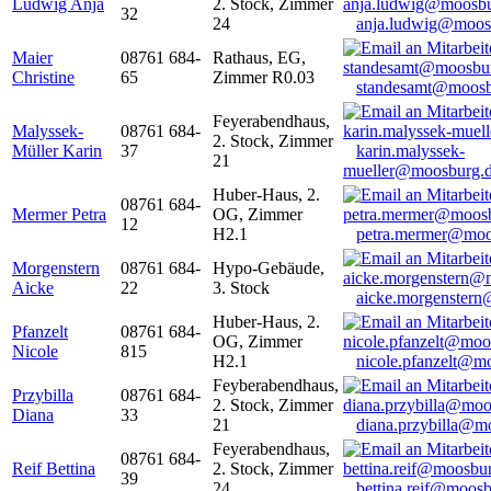
Ludwig Anja
2. Stock, Zimmer
32
24
anja.ludwig@moos
Maier
08761 684-
Rathaus, EG,
Christine
65
Zimmer R0.03
standesamt@moosb
Feyerabendhaus,
Malyssek-
08761 684-
2. Stock, Zimmer
Müller Karin
37
karin.malyssek-
21
mueller@moosburg.
Huber-Haus, 2.
08761 684-
Mermer Petra
OG, Zimmer
12
H2.1
petra.mermer@moo
Morgenstern
08761 684-
Hypo-Gebäude,
Aicke
22
3. Stock
aicke.morgenster
Huber-Haus, 2.
Pfanzelt
08761 684-
OG, Zimmer
Nicole
815
H2.1
nicole.pfanzelt@m
Feyberabendhaus,
Przybilla
08761 684-
2. Stock, Zimmer
Diana
33
21
diana.przybilla@m
Feyerabendhaus,
08761 684-
Reif Bettina
2. Stock, Zimmer
39
24
bettina.reif@moosb