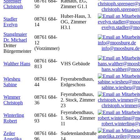
Sprenger
08761 684-
Rathaus, EG,
Christoph
50
Zimmer G1.1
christoph.sprenge
Huber-Haus, 3.
Stadler
08761 684-
OG, Zimmer
Evelyn
14
H3.1
evelyn.stadler@mo
Stanglmaier
08761 684-
Dr. Michael
12
Dritter
(Vorzimmer)
info@moosburg.de
Bürgermeister
08761 684-
Walther Hans
VHS Gebäude
813
hans.walther@moo
Wiesheu
08761 684-
Feyerabendhaus,
Sabine
44
Erdgeschoss
sabine.wiesheu@m
Feyerabendhaus,
Wimmer
08761 684-
2. Stock, Zimmer
Christoph
36
23
christoph.wimmer
Feyerabendhaus,
Winterling
08761 684-
1. Stock, Zimmer
Robert
93
11
robert.winterling
Zeiler
08761 684-
Sudetenlandstraße
Angelika
96
14