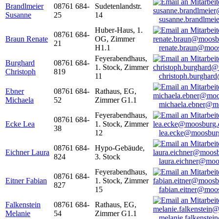
Brandlmeier
08761 684-
Sudetenlandstr.
Susanne
25
14
susanne.brandlme
Huber-Haus, 1.
08761 684-
Braun Renate
OG, Zimmer
21
H1.1
renate.braun@moo
Feyerabendhaus,
Burghard
08761 684-
1. Stock, Zimmer
Christoph
819
11
christoph.burghar
Ebner
08761 684-
Rathaus, EG,
Michaela
52
Zimmer G1.1
michaela.ebner@m
Feyerabendhaus,
08761 684-
Ecke Lea
1. Stock, Zimmer
38
12
lea.ecke@moosbur
08761 684-
Hypo-Gebäude,
Eichner Laura
824
3. Stock
laura.eichner@moo
Feyerabendhaus,
08761 684-
Eitner Fabian
1. Stock, Zimmer
827
15
fabian.eitner@moo
Falkenstein
08761 684-
Rathaus, EG,
Melanie
54
Zimmer G1.1
melanie.falkenste