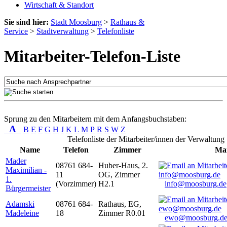
Wirtschaft & Standort
Sie sind hier:
Stadt Moosburg
>
Rathaus &
Service
>
Stadtverwaltung
>
Telefonliste
Mitarbeiter-Telefon-Liste
Sprung zu den Mitarbeitern mit dem Anfangsbuchstaben:
A
B
E
F
G
H
J
K
L
M
P
R
S
W
Z
Telefonliste der Mitarbeiter/innen der Verwaltung
Name
Telefon
Zimmer
Mai
Mader
08761 684-
Huber-Haus, 2.
Maximilian -
11
OG, Zimmer
1.
(Vorzimmer)
H2.1
info@moosburg.de
Bürgermeister
Adamski
08761 684-
Rathaus, EG,
Madeleine
18
Zimmer R0.01
ewo@moosburg.d