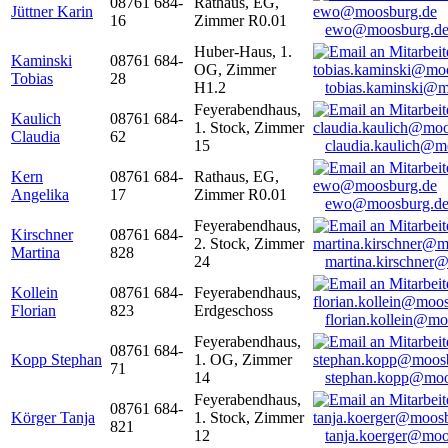
08761 684-
Rathaus, EG,
Jüttner Karin
16
Zimmer R0.01
ewo@moosburg.d
Huber-Haus, 1.
Kaminski
08761 684-
OG, Zimmer
Tobias
28
H1.2
tobias.kaminski@m
Feyerabendhaus,
Kaulich
08761 684-
1. Stock, Zimmer
Claudia
62
15
claudia.kaulich@m
Kern
08761 684-
Rathaus, EG,
Angelika
17
Zimmer R0.01
ewo@moosburg.d
Feyerabendhaus,
Kirschner
08761 684-
2. Stock, Zimmer
Martina
828
24
martina.kirschner
Kollein
08761 684-
Feyerabendhaus,
Florian
823
Erdgeschoss
florian.kollein@m
Feyerabendhaus,
08761 684-
Kopp Stephan
1. OG, Zimmer
71
14
stephan.kopp@moo
Feyerabendhaus,
08761 684-
Körger Tanja
1. Stock, Zimmer
821
12
tanja.koerger@moo