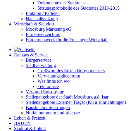
Dokumente des Stadtrates
Sitzungsprotokolle des Stadtrates 2013-2015
Fraktion / Parteien
Haushaltssatzung
Wirtschaft & Standort
Moosburg Marketing eG
Firmenverzeichnis
Fördernetzwerk für die Freisinger Wirtschaft
Rathaus & Service
Bürgerservice
Stadtverwaltung
Grußwort des Ersten Bürgermeisters
Verwaltungsgliederung
Was finde ich wo
Telefonliste
Ver- und Entsorgung
Stellenangebote der Stadt Moosburg a.d. Isar
Stellenangebote Externer Träger (KiTa-Einrichtungen)
Baustellen / Sperrungen
Notfallnummern und -dienste
Leben & Freizeit
BAUEN
Stadtrat & Politik