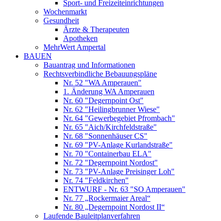
Sport- und Freizeiteinrichtungen
Wochenmarkt
Gesundheit
Ärzte & Therapeuten
Apotheken
MehrWert Ampertal
BAUEN
Bauantrag und Informationen
Rechtsverbindliche Bebauungspläne
Nr. 52 "WA Amperauen"
1. Änderung WA Amperauen
Nr. 60 "Degernpoint Ost"
Nr. 62 "Heilingbrunner Wiese"
Nr. 64 "Gewerbegebiet Pfrombach"
Nr. 65 "Aich/Kirchfeldstraße"
Nr. 68 "Sonnenhäuser CS"
Nr. 69 "PV-Anlage Kurlandstraße"
Nr. 70 "Containerbau ELA"
Nr. 72 "Degernpoint Nordost"
Nr. 73 "PV-Anlage Preisinger Loh"
Nr. 74 "Feldkirchen"
ENTWURF - Nr. 63 "SO Amperauen"
Nr. 77 „Rockermaier Areal“
Nr. 80 „Degernpoint Nordost II“
Laufende Bauleitplanverfahren