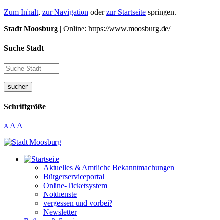
Zum Inhalt
,
zur Navigation
oder
zur Startseite
springen.
Stadt Moosburg
| Online: https://www.moosburg.de/
Suche Stadt
suchen
Schriftgröße
A
A
A
Aktuelles & Amtliche Bekanntmachungen
Bürgerserviceportal
Online-Ticketsystem
Notdienste
vergessen und vorbei?
Newsletter