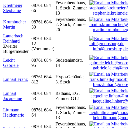
Feyerabendhaus,
Kreitmeier
08761 684-
1. Stock, Zimmer
Stephanie
66
13
stephanie.kreitme
Feyerabendhaus,
Krumbucher
08761 684-
2. Stock, Zimmer
Martin
30
26
martin.krumbuche
Lauterbach
08761 684-
Reinhard
12
Zweiter
(Vorzimmer)
info@moosburg.de
Bürgermeister
Leicht
08761 684-
Sudetenlandstr.
Gabriele
95
14
gabriele.leicht@m
08761 684-
Hypo-Gebäude,
Linhart Franz
812
3. Stock
franz.linhart@moo
Linhart
08761 684-
Rathaus, EG,
Jacqueline
53
Zimmer G1.1
jacqueline.linhart
Feyerabendhaus,
Littmann
08761 684-
1. Stock, Zimmer
Heidemarie
64
13
heidi.littmann@mo
Feyerabendhaus,
08761 684-