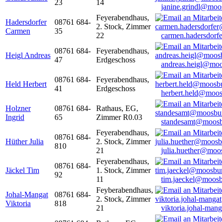
23
14
janine.grindl@moo
Feyerabendhaus,
Hadersdorfer
08761 684-
2. Stock, Zimmer
Carmen
35
22
carmen.hadersdor
08761 684-
Feyerabendhaus,
Heigl Andreas
47
Erdgeschoss
andreas.heigl@moo
08761 684-
Feyerabendhaus,
Held Herbert
41
Erdgeschoss
herbert.held@moos
Holzner
08761 684-
Rathaus, EG,
Ingrid
65
Zimmer R0.03
standesamt@moosb
Feyerabendhaus,
08761 684-
Hüther Julia
2. Stock, Zimmer
810
21
julia.huether@moo
Feyerabendhaus,
08761 684-
Jäckel Tim
1. Stock, Zimmer
92
11
tim.jaeckel@moosb
Feyberabendhaus,
Johal-Mangat
08761 684-
2. Stock, Zimmer
Viktoria
818
21
viktoria.johal-ma