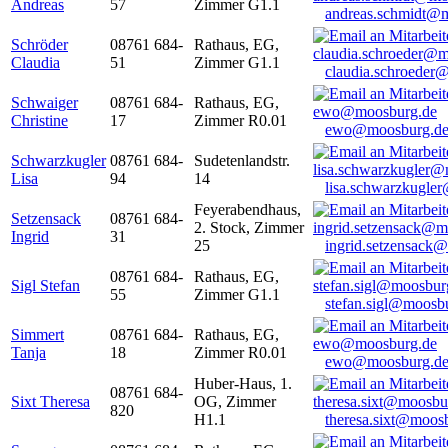
Andreas
57
Zimmer G1.1
andreas.schmidt@
Schröder
08761 684-
Rathaus, EG,
Claudia
51
Zimmer G1.1
claudia.schroeder
Schwaiger
08761 684-
Rathaus, EG,
Christine
17
Zimmer R0.01
ewo@moosburg.d
Schwarzkugler
08761 684-
Sudetenlandstr.
Lisa
94
14
lisa.schwarzkugle
Feyerabendhaus,
Setzensack
08761 684-
2. Stock, Zimmer
Ingrid
31
25
ingrid.setzensack
08761 684-
Rathaus, EG,
Sigl Stefan
55
Zimmer G1.1
stefan.sigl@moosb
Simmert
08761 684-
Rathaus, EG,
Tanja
18
Zimmer R0.01
ewo@moosburg.d
Huber-Haus, 1.
08761 684-
Sixt Theresa
OG, Zimmer
820
H1.1
theresa.sixt@moos