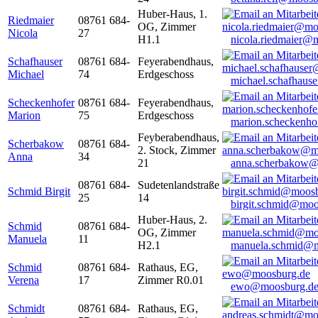
Huber-Haus, 1.
Riedmaier
08761 684-
OG, Zimmer
Nicola
27
H1.1
nicola.riedmaier@
Schafhauser
08761 684-
Feyerabendhaus,
Michael
74
Erdgeschoss
michael.schafhaus
Scheckenhofer
08761 684-
Feyerabendhaus,
Marion
75
Erdgeschoss
marion.scheckenh
Feyberabendhaus,
Scherbakow
08761 684-
2. Stock, Zimmer
Anna
34
21
anna.scherbakow@
08761 684-
Sudetenlandstraße
Schmid Birgit
25
14
birgit.schmid@moo
Huber-Haus, 2.
Schmid
08761 684-
OG, Zimmer
Manuela
11
H2.1
manuela.schmid@m
Schmid
08761 684-
Rathaus, EG,
Verena
17
Zimmer R0.01
ewo@moosburg.d
Schmidt
08761 684-
Rathaus, EG,