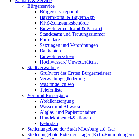
Rathaus & Service
Bürgerservice
Bürgerserviceportal
BayernPortal & BayernApp
KFZ-Zulassungsbehörde
Einwohnermeldeamt & Passamt
Standesamt und Trauungszimmer
Formulare
Satzungen und Verordnungen
Bankdaten
Einwohnerzahlen
Hochwasser-/ Unwetterdienst
Stadtverwaltung
Grußwort des Ersten Bürgermeisters
Verwaltungsgliederung
Was finde ich wo
Telefonliste
Ver- und Entsorgung
Abfallentsorgung
Wasser und Abwasser
Altglas- und Papiercontainer
Hundekotbeutel-Stationen
Kehrplan
Stellenangebote der Stadt Moosburg a.d. Isar
Stellenangebote Externer Träger (KiTa-Einrichtungen)