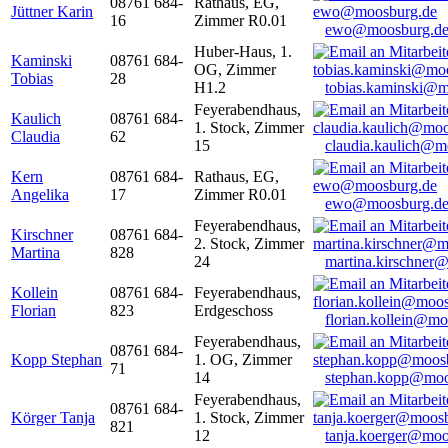
08761 684-
Rathaus, EG,
Jüttner Karin
16
Zimmer R0.01
ewo@moosburg.d
Huber-Haus, 1.
Kaminski
08761 684-
OG, Zimmer
Tobias
28
H1.2
tobias.kaminski@m
Feyerabendhaus,
Kaulich
08761 684-
1. Stock, Zimmer
Claudia
62
15
claudia.kaulich@m
Kern
08761 684-
Rathaus, EG,
Angelika
17
Zimmer R0.01
ewo@moosburg.d
Feyerabendhaus,
Kirschner
08761 684-
2. Stock, Zimmer
Martina
828
24
martina.kirschner
Kollein
08761 684-
Feyerabendhaus,
Florian
823
Erdgeschoss
florian.kollein@m
Feyerabendhaus,
08761 684-
Kopp Stephan
1. OG, Zimmer
71
14
stephan.kopp@moo
Feyerabendhaus,
08761 684-
Körger Tanja
1. Stock, Zimmer
821
12
tanja.koerger@moo