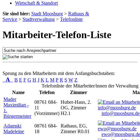
Wirtschaft & Standort
Sie sind hier:
Stadt Moosburg
>
Rathaus &
Service
>
Stadtverwaltung
>
Telefonliste
Mitarbeiter-Telefon-Liste
Sprung zu den Mitarbeitern mit dem Anfangsbuchstaben:
A
B
E
F
G
H
J
K
L
M
P
R
S
W
Z
Telefonliste der Mitarbeiter/innen der Verwaltung
Name
Telefon
Zimmer
Mai
Mader
08761 684-
Huber-Haus, 2.
Maximilian -
11
OG, Zimmer
1.
(Vorzimmer)
H2.1
info@moosburg.de
Bürgermeister
Adamski
08761 684-
Rathaus, EG,
Madeleine
18
Zimmer R0.01
ewo@moosburg.d