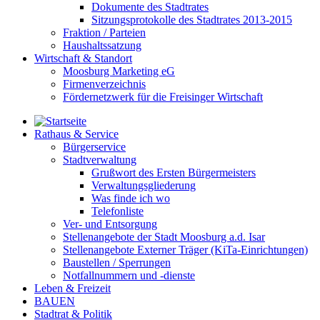
Dokumente des Stadtrates
Sitzungsprotokolle des Stadtrates 2013-2015
Fraktion / Parteien
Haushaltssatzung
Wirtschaft & Standort
Moosburg Marketing eG
Firmenverzeichnis
Fördernetzwerk für die Freisinger Wirtschaft
Rathaus & Service
Bürgerservice
Stadtverwaltung
Grußwort des Ersten Bürgermeisters
Verwaltungsgliederung
Was finde ich wo
Telefonliste
Ver- und Entsorgung
Stellenangebote der Stadt Moosburg a.d. Isar
Stellenangebote Externer Träger (KiTa-Einrichtungen)
Baustellen / Sperrungen
Notfallnummern und -dienste
Leben & Freizeit
BAUEN
Stadtrat & Politik