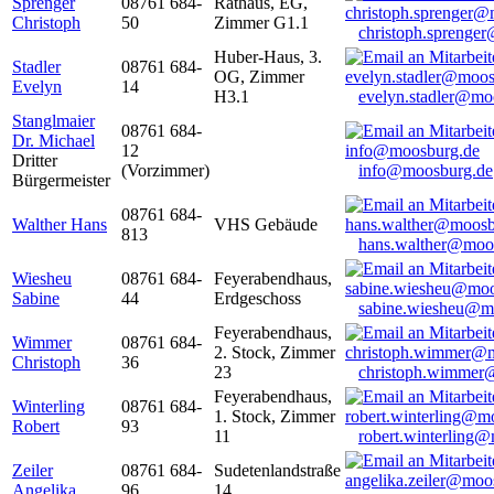
Sprenger
08761 684-
Rathaus, EG,
Christoph
50
Zimmer G1.1
christoph.sprenge
Huber-Haus, 3.
Stadler
08761 684-
OG, Zimmer
Evelyn
14
H3.1
evelyn.stadler@mo
Stanglmaier
08761 684-
Dr. Michael
12
Dritter
(Vorzimmer)
info@moosburg.de
Bürgermeister
08761 684-
Walther Hans
VHS Gebäude
813
hans.walther@moo
Wiesheu
08761 684-
Feyerabendhaus,
Sabine
44
Erdgeschoss
sabine.wiesheu@m
Feyerabendhaus,
Wimmer
08761 684-
2. Stock, Zimmer
Christoph
36
23
christoph.wimmer
Feyerabendhaus,
Winterling
08761 684-
1. Stock, Zimmer
Robert
93
11
robert.winterling
Zeiler
08761 684-
Sudetenlandstraße
Angelika
96
14