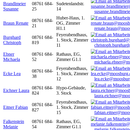
Brandlmeier
08761 684-
Sudetenlandstr.
Susanne
25
14
susanne.brandlme
Huber-Haus, 1.
08761 684-
Braun Renate
OG, Zimmer
21
H1.1
renate.braun@moo
Feyerabendhaus,
Burghard
08761 684-
1. Stock, Zimmer
Christoph
819
11
christoph.burghar
Ebner
08761 684-
Rathaus, EG,
Michaela
52
Zimmer G1.1
michaela.ebner@m
Feyerabendhaus,
08761 684-
Ecke Lea
1. Stock, Zimmer
38
12
lea.ecke@moosbur
08761 684-
Hypo-Gebäude,
Eichner Laura
824
3. Stock
laura.eichner@moo
Feyerabendhaus,
08761 684-
Eitner Fabian
1. Stock, Zimmer
827
15
fabian.eitner@moo
Falkenstein
08761 684-
Rathaus, EG,
Melanie
54
Zimmer G1.1
melanie.falkenste