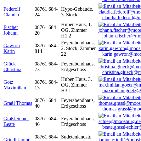
Federolf
08761 684-
Hypo-Gebäude,
Claudia
24
3. Stock
claudia.federolf@
Huber-Haus, 1.
Fischer
08761 684-
OG, Zimmer
Johann
20
H1.2
johann.fischer@mo
Feyerabendhaus,
Gawron
08761 684-
2. Stock, Zimmer
Karin
814
22
karin.gawron@moo
Glück
08761 684-
Feyerabendhaus,
Christina
73
Erdgeschoss
christina.glueck@
Huber-Haus, 3.
Götz
08761 684-
OG, Zimmer
Maximilian
13
H3.1
maximilian.goetz
08761 684-
Feyerabendhaus,
Graßl Thomas
40
Erdgeschoss
thomas.grassl@mo
Graßl-Schier
08761 684-
Feyerabendhaus,
Beate
46
Erdgeschoss
beate.grassl-schi
08761 684-
Sudetenlandstr.
Grindl Janine