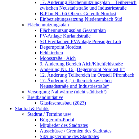
17. Änderung Flächennutzungsplan – Teilbereich
zwischen Neustadtstraße und Industriestraße
B-Plan Nr. 66 Oberes Gereuth Nordost
Einbeziehungssatzung Niederambach Süd
Flächennutzungsplan
Flächennutzungsplan Gesamtplan
PV-Anlage Kurlandstraße
SO Freiflächen PV­Anlage Preisinger Loh
Degernpoint Nordost
Feldkirchen
Moosstraße - Aich
9. Änderung Bereich Aich/Kirchfeldstraße
Änderung Nr. 16 „Degernpoint Nordost II“
12. Änderung Teilbereich im Ortsteil Pfrombach
17. Änderung „Teilbereich zwischen
Neustadtstraße und Industriestraße“
Versorgung Nahwärme (nicht städtisch!)
Breitbandinitiative
Glasfaserausbau (2023)
Stadtrat & Politik
Stadtrat / Termine usw
Bürgerinfo-Portal
Mitglieder des Stadtrates
Ausschüsse / Gremien des Stadtrates
Sitzungstermine des Stadtrates