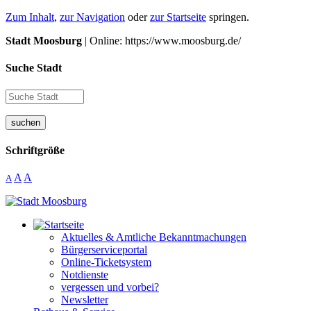
Zum Inhalt
,
zur Navigation
oder
zur Startseite
springen.
Stadt Moosburg
| Online: https://www.moosburg.de/
Suche Stadt
suchen
Schriftgröße
A
A
A
Aktuelles & Amtliche Bekanntmachungen
Bürgerserviceportal
Online-Ticketsystem
Notdienste
vergessen und vorbei?
Newsletter