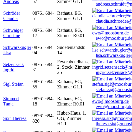
Andreas
57
Zimmer G1.1
andreas.schmidt@
Schröder
08761 684-
Rathaus, EG,
Claudia
51
Zimmer G1.1
claudia.schroeder
Schwaiger
08761 684-
Rathaus, EG,
Christine
17
Zimmer R0.01
ewo@moosburg.d
Schwarzkugler
08761 684-
Sudetenlandstr.
Lisa
94
14
lisa.schwarzkugle
Feyerabendhaus,
Setzensack
08761 684-
2. Stock, Zimmer
Ingrid
31
25
ingrid.setzensack
08761 684-
Rathaus, EG,
Sigl Stefan
55
Zimmer G1.1
stefan.sigl@moosb
Simmert
08761 684-
Rathaus, EG,
Tanja
18
Zimmer R0.01
ewo@moosburg.d
Huber-Haus, 1.
08761 684-
Sixt Theresa
OG, Zimmer
820
H1.1
theresa.sixt@moos