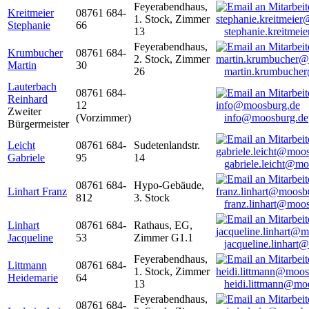
Feyerabendhaus,
Kreitmeier
08761 684-
1. Stock, Zimmer
Stephanie
66
13
stephanie.kreitme
Feyerabendhaus,
Krumbucher
08761 684-
2. Stock, Zimmer
Martin
30
26
martin.krumbuche
Lauterbach
08761 684-
Reinhard
12
Zweiter
(Vorzimmer)
info@moosburg.de
Bürgermeister
Leicht
08761 684-
Sudetenlandstr.
Gabriele
95
14
gabriele.leicht@m
08761 684-
Hypo-Gebäude,
Linhart Franz
812
3. Stock
franz.linhart@moo
Linhart
08761 684-
Rathaus, EG,
Jacqueline
53
Zimmer G1.1
jacqueline.linhart
Feyerabendhaus,
Littmann
08761 684-
1. Stock, Zimmer
Heidemarie
64
13
heidi.littmann@mo
Feyerabendhaus,
08761 684-