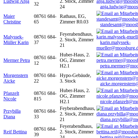
Ludwig Anja
2. Stock, Zimmer
32
24
anja.ludwig@moos
Maier
08761 684-
Rathaus, EG,
Christine
65
Zimmer R0.03
standesamt@moosb
Feyerabendhaus,
Malyssek-
08761 684-
2. Stock, Zimmer
Müller Karin
37
karin.malyssek-
21
mueller@moosburg.
Huber-Haus, 2.
08761 684-
Mermer Petra
OG, Zimmer
12
H2.1
petra.mermer@moo
Morgenstern
08761 684-
Hypo-Gebäude,
Aicke
22
3. Stock
aicke.morgenster
Huber-Haus, 2.
Pfanzelt
08761 684-
OG, Zimmer
Nicole
815
H2.1
nicole.pfanzelt@m
Feyberabendhaus,
Przybilla
08761 684-
2. Stock, Zimmer
Diana
33
21
diana.przybilla@m
Feyerabendhaus,
08761 684-
Reif Bettina
2. Stock, Zimmer
39
24
bettina.reif@moosb