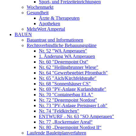
Sport- und Freizeiteinrichtungen
Wochenmarkt
Gesundheit
Ärzte & Therapeuten
Apotheken
MehrWert Ampertal
BAUEN
Bauantrag und Informationen
Rechtsverbindliche Bebauungspläne
Nr. 52 "WA Amperauen"
1. Änderung WA Amperauen
Nr. 60 "Degernpoint Ost"
Nr. 62 "Heilingbrunner Wiese"
Nr. 64 "Gewerbegebiet Pfrombach"
Nr. 65 "Aich/Kirchfeldstraße"
Nr. 68 "Sonnenhäuser CS"
Nr. 69 "PV-Anlage Kurlandstraße"
Nr. 70 "Containerbau ELA"
Nr. 72 "Degernpoint Nordost"
Nr. 73 "PV-Anlage Preisinger Loh"
Nr. 74 "Feldkirchen"
ENTWURF - Nr. 63 "SO Amperauen"
Nr. 77 „Rockermaier Areal“
Nr. 80 „Degernpoint Nordost II“
Laufende Bauleitplanverfahren