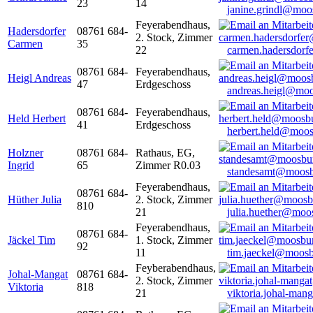
23
14
janine.grindl@moo
Feyerabendhaus,
Hadersdorfer
08761 684-
2. Stock, Zimmer
Carmen
35
22
carmen.hadersdor
08761 684-
Feyerabendhaus,
Heigl Andreas
47
Erdgeschoss
andreas.heigl@moo
08761 684-
Feyerabendhaus,
Held Herbert
41
Erdgeschoss
herbert.held@moos
Holzner
08761 684-
Rathaus, EG,
Ingrid
65
Zimmer R0.03
standesamt@moosb
Feyerabendhaus,
08761 684-
Hüther Julia
2. Stock, Zimmer
810
21
julia.huether@moo
Feyerabendhaus,
08761 684-
Jäckel Tim
1. Stock, Zimmer
92
11
tim.jaeckel@moosb
Feyberabendhaus,
Johal-Mangat
08761 684-
2. Stock, Zimmer
Viktoria
818
21
viktoria.johal-ma