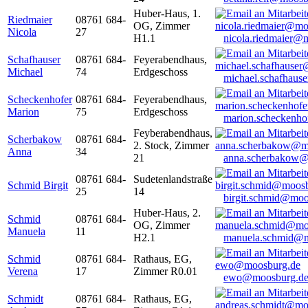
Huber-Haus, 1.
Riedmaier
08761 684-
OG, Zimmer
Nicola
27
H1.1
nicola.riedmaier@
Schafhauser
08761 684-
Feyerabendhaus,
Michael
74
Erdgeschoss
michael.schafhaus
Scheckenhofer
08761 684-
Feyerabendhaus,
Marion
75
Erdgeschoss
marion.scheckenh
Feyberabendhaus,
Scherbakow
08761 684-
2. Stock, Zimmer
Anna
34
21
anna.scherbakow@
08761 684-
Sudetenlandstraße
Schmid Birgit
25
14
birgit.schmid@moo
Huber-Haus, 2.
Schmid
08761 684-
OG, Zimmer
Manuela
11
H2.1
manuela.schmid@m
Schmid
08761 684-
Rathaus, EG,
Verena
17
Zimmer R0.01
ewo@moosburg.d
Schmidt
08761 684-
Rathaus, EG,