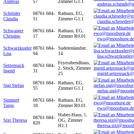
Andreas
57
Zimmer G1.1
andreas.schmidt@
Schröder
08761 684-
Rathaus, EG,
Claudia
51
Zimmer G1.1
claudia.schroeder
Schwaiger
08761 684-
Rathaus, EG,
Christine
17
Zimmer R0.01
ewo@moosburg.d
Schwarzkugler
08761 684-
Sudetenlandstr.
Lisa
94
14
lisa.schwarzkugle
Feyerabendhaus,
Setzensack
08761 684-
2. Stock, Zimmer
Ingrid
31
25
ingrid.setzensack
08761 684-
Rathaus, EG,
Sigl Stefan
55
Zimmer G1.1
stefan.sigl@moosb
Simmert
08761 684-
Rathaus, EG,
Tanja
18
Zimmer R0.01
ewo@moosburg.d
Huber-Haus, 1.
08761 684-
Sixt Theresa
OG, Zimmer
820
H1.1
theresa.sixt@moos