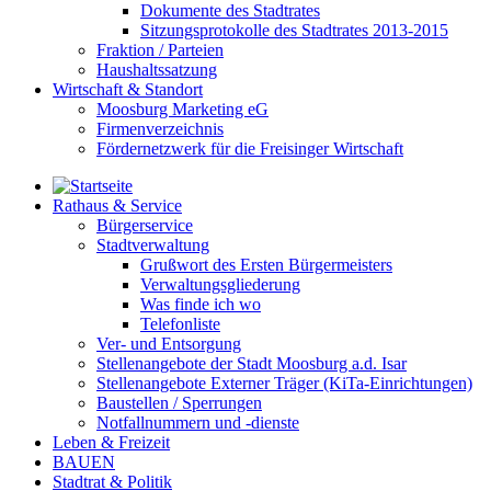
Dokumente des Stadtrates
Sitzungsprotokolle des Stadtrates 2013-2015
Fraktion / Parteien
Haushaltssatzung
Wirtschaft & Standort
Moosburg Marketing eG
Firmenverzeichnis
Fördernetzwerk für die Freisinger Wirtschaft
Rathaus & Service
Bürgerservice
Stadtverwaltung
Grußwort des Ersten Bürgermeisters
Verwaltungsgliederung
Was finde ich wo
Telefonliste
Ver- und Entsorgung
Stellenangebote der Stadt Moosburg a.d. Isar
Stellenangebote Externer Träger (KiTa-Einrichtungen)
Baustellen / Sperrungen
Notfallnummern und -dienste
Leben & Freizeit
BAUEN
Stadtrat & Politik