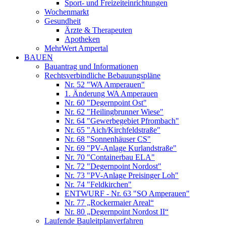
Sport- und Freizeiteinrichtungen
Wochenmarkt
Gesundheit
Ärzte & Therapeuten
Apotheken
MehrWert Ampertal
BAUEN
Bauantrag und Informationen
Rechtsverbindliche Bebauungspläne
Nr. 52 "WA Amperauen"
1. Änderung WA Amperauen
Nr. 60 "Degernpoint Ost"
Nr. 62 "Heilingbrunner Wiese"
Nr. 64 "Gewerbegebiet Pfrombach"
Nr. 65 "Aich/Kirchfeldstraße"
Nr. 68 "Sonnenhäuser CS"
Nr. 69 "PV-Anlage Kurlandstraße"
Nr. 70 "Containerbau ELA"
Nr. 72 "Degernpoint Nordost"
Nr. 73 "PV-Anlage Preisinger Loh"
Nr. 74 "Feldkirchen"
ENTWURF - Nr. 63 "SO Amperauen"
Nr. 77 „Rockermaier Areal“
Nr. 80 „Degernpoint Nordost II“
Laufende Bauleitplanverfahren