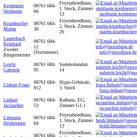
Feyerabendhaus,
Kreitmeier
08761 684-
1. Stock, Zimmer
Stephanie
66
13
stephanie.kreitme
Feyerabendhaus,
Krumbucher
08761 684-
2. Stock, Zimmer
Martin
30
26
martin.krumbuche
Lauterbach
08761 684-
Reinhard
12
Zweiter
(Vorzimmer)
info@moosburg.de
Bürgermeister
Leicht
08761 684-
Sudetenlandstr.
Gabriele
95
14
gabriele.leicht@m
08761 684-
Hypo-Gebäude,
Linhart Franz
812
3. Stock
franz.linhart@moo
Linhart
08761 684-
Rathaus, EG,
Jacqueline
53
Zimmer G1.1
jacqueline.linhart
Feyerabendhaus,
Littmann
08761 684-
1. Stock, Zimmer
Heidemarie
64
13
heidi.littmann@mo
Feyerabendhaus,
08761 684-