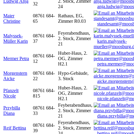
Ludwig Anja
2. Stock, Zimmer
32
24
anja.ludwig@moos
Maier
08761 684-
Rathaus, EG,
Christine
65
Zimmer R0.03
standesamt@moosb
Feyerabendhaus,
Malyssek-
08761 684-
2. Stock, Zimmer
Müller Karin
37
karin.malyssek-
21
mueller@moosburg.
Huber-Haus, 2.
08761 684-
Mermer Petra
OG, Zimmer
12
H2.1
petra.mermer@moo
Morgenstern
08761 684-
Hypo-Gebäude,
Aicke
22
3. Stock
aicke.morgenster
Huber-Haus, 2.
Pfanzelt
08761 684-
OG, Zimmer
Nicole
815
H2.1
nicole.pfanzelt@m
Feyberabendhaus,
Przybilla
08761 684-
2. Stock, Zimmer
Diana
33
21
diana.przybilla@m
Feyerabendhaus,
08761 684-
Reif Bettina
2. Stock, Zimmer
39
24
bettina.reif@moosb