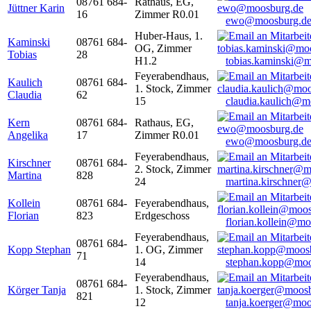
08761 684-
Rathaus, EG,
Jüttner Karin
16
Zimmer R0.01
ewo@moosburg.d
Huber-Haus, 1.
Kaminski
08761 684-
OG, Zimmer
Tobias
28
H1.2
tobias.kaminski@m
Feyerabendhaus,
Kaulich
08761 684-
1. Stock, Zimmer
Claudia
62
15
claudia.kaulich@m
Kern
08761 684-
Rathaus, EG,
Angelika
17
Zimmer R0.01
ewo@moosburg.d
Feyerabendhaus,
Kirschner
08761 684-
2. Stock, Zimmer
Martina
828
24
martina.kirschner
Kollein
08761 684-
Feyerabendhaus,
Florian
823
Erdgeschoss
florian.kollein@m
Feyerabendhaus,
08761 684-
Kopp Stephan
1. OG, Zimmer
71
14
stephan.kopp@moo
Feyerabendhaus,
08761 684-
Körger Tanja
1. Stock, Zimmer
821
12
tanja.koerger@moo