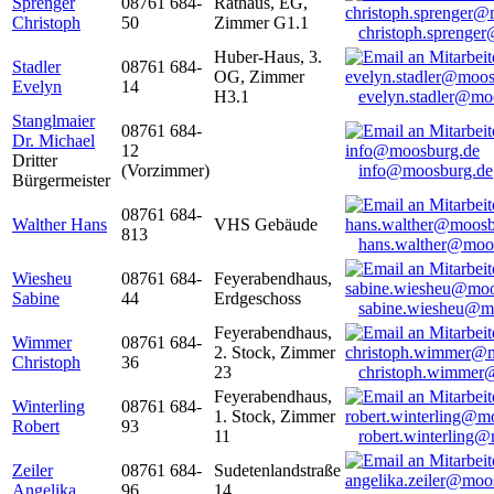
Sprenger
08761 684-
Rathaus, EG,
Christoph
50
Zimmer G1.1
christoph.sprenge
Huber-Haus, 3.
Stadler
08761 684-
OG, Zimmer
Evelyn
14
H3.1
evelyn.stadler@mo
Stanglmaier
08761 684-
Dr. Michael
12
Dritter
(Vorzimmer)
info@moosburg.de
Bürgermeister
08761 684-
Walther Hans
VHS Gebäude
813
hans.walther@moo
Wiesheu
08761 684-
Feyerabendhaus,
Sabine
44
Erdgeschoss
sabine.wiesheu@m
Feyerabendhaus,
Wimmer
08761 684-
2. Stock, Zimmer
Christoph
36
23
christoph.wimmer
Feyerabendhaus,
Winterling
08761 684-
1. Stock, Zimmer
Robert
93
11
robert.winterling
Zeiler
08761 684-
Sudetenlandstraße
Angelika
96
14