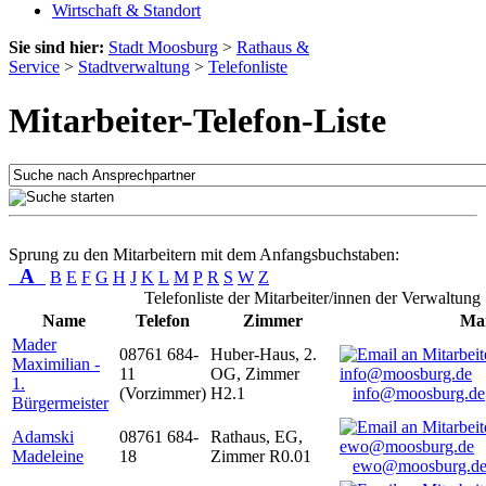
Wirtschaft & Standort
Sie sind hier:
Stadt Moosburg
>
Rathaus &
Service
>
Stadtverwaltung
>
Telefonliste
Mitarbeiter-Telefon-Liste
Sprung zu den Mitarbeitern mit dem Anfangsbuchstaben:
A
B
E
F
G
H
J
K
L
M
P
R
S
W
Z
Telefonliste der Mitarbeiter/innen der Verwaltung
Name
Telefon
Zimmer
Mai
Mader
08761 684-
Huber-Haus, 2.
Maximilian -
11
OG, Zimmer
1.
(Vorzimmer)
H2.1
info@moosburg.de
Bürgermeister
Adamski
08761 684-
Rathaus, EG,
Madeleine
18
Zimmer R0.01
ewo@moosburg.d