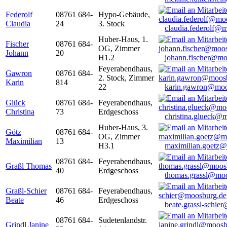
Federolf
08761 684-
Hypo-Gebäude,
Claudia
24
3. Stock
claudia.federolf@
Huber-Haus, 1.
Fischer
08761 684-
OG, Zimmer
Johann
20
H1.2
johann.fischer@mo
Feyerabendhaus,
Gawron
08761 684-
2. Stock, Zimmer
Karin
814
22
karin.gawron@moo
Glück
08761 684-
Feyerabendhaus,
Christina
73
Erdgeschoss
christina.glueck@
Huber-Haus, 3.
Götz
08761 684-
OG, Zimmer
Maximilian
13
H3.1
maximilian.goetz
08761 684-
Feyerabendhaus,
Graßl Thomas
40
Erdgeschoss
thomas.grassl@mo
Graßl-Schier
08761 684-
Feyerabendhaus,
Beate
46
Erdgeschoss
beate.grassl-schi
08761 684-
Sudetenlandstr.
Grindl Janine