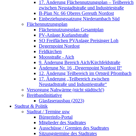
17. Änderung Flächennutzungsplan – Teilbereich
zwischen Neustadtstraße und Industriestraße
B-Plan Nr. 66 Oberes Gereuth Nordost
Einbeziehungssatzung Niederambach Süd
Flächennutzungsplan
Flächennutzungsplan Gesamtplan
PV-Anlage Kurlandstraße
SO Freiflächen PV­Anlage Preisinger Loh
Degernpoint Nordost
Feldkirchen
Moosstraße - Aich
9. Änderung Bereich Aich/Kirchfeldstraße
Änderung Nr. 16 „Degernpoint Nordost II“
12. Änderung Teilbereich im Ortsteil Pfrombach
17. Änderung „Teilbereich zwischen
Neustadtstraße und Industriestraße“
Versorgung Nahwärme (nicht städtisch!)
Breitbandinitiative
Glasfaserausbau (2023)
Stadtrat & Politik
Stadtrat / Termine usw
Bürgerinfo-Portal
Mitglieder des Stadtrates
Ausschüsse / Gremien des Stadtrates
Sitzungstermine des Stadtrates