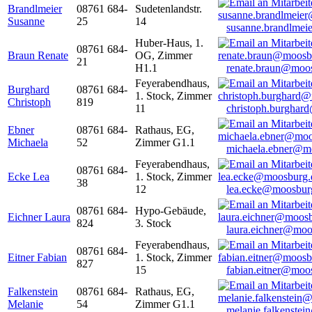
Brandlmeier
08761 684-
Sudetenlandstr.
Susanne
25
14
susanne.brandlme
Huber-Haus, 1.
08761 684-
Braun Renate
OG, Zimmer
21
H1.1
renate.braun@moo
Feyerabendhaus,
Burghard
08761 684-
1. Stock, Zimmer
Christoph
819
11
christoph.burghar
Ebner
08761 684-
Rathaus, EG,
Michaela
52
Zimmer G1.1
michaela.ebner@m
Feyerabendhaus,
08761 684-
Ecke Lea
1. Stock, Zimmer
38
12
lea.ecke@moosbur
08761 684-
Hypo-Gebäude,
Eichner Laura
824
3. Stock
laura.eichner@moo
Feyerabendhaus,
08761 684-
Eitner Fabian
1. Stock, Zimmer
827
15
fabian.eitner@moo
Falkenstein
08761 684-
Rathaus, EG,
Melanie
54
Zimmer G1.1
melanie.falkenste