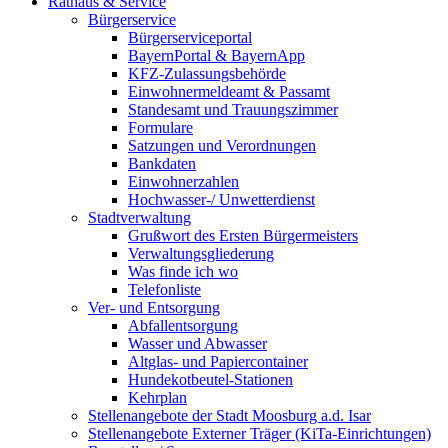
Rathaus & Service
Bürgerservice
Bürgerserviceportal
BayernPortal & BayernApp
KFZ-Zulassungsbehörde
Einwohnermeldeamt & Passamt
Standesamt und Trauungszimmer
Formulare
Satzungen und Verordnungen
Bankdaten
Einwohnerzahlen
Hochwasser-/ Unwetterdienst
Stadtverwaltung
Grußwort des Ersten Bürgermeisters
Verwaltungsgliederung
Was finde ich wo
Telefonliste
Ver- und Entsorgung
Abfallentsorgung
Wasser und Abwasser
Altglas- und Papiercontainer
Hundekotbeutel-Stationen
Kehrplan
Stellenangebote der Stadt Moosburg a.d. Isar
Stellenangebote Externer Träger (KiTa-Einrichtungen)