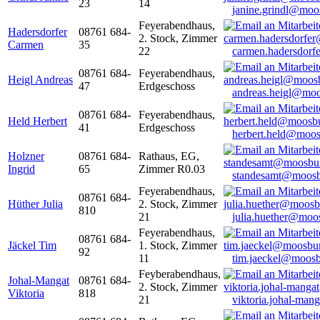
23
14
janine.grindl@moo
Feyerabendhaus,
Hadersdorfer
08761 684-
2. Stock, Zimmer
Carmen
35
22
carmen.hadersdor
08761 684-
Feyerabendhaus,
Heigl Andreas
47
Erdgeschoss
andreas.heigl@moo
08761 684-
Feyerabendhaus,
Held Herbert
41
Erdgeschoss
herbert.held@moos
Holzner
08761 684-
Rathaus, EG,
Ingrid
65
Zimmer R0.03
standesamt@moosb
Feyerabendhaus,
08761 684-
Hüther Julia
2. Stock, Zimmer
810
21
julia.huether@moo
Feyerabendhaus,
08761 684-
Jäckel Tim
1. Stock, Zimmer
92
11
tim.jaeckel@moosb
Feyberabendhaus,
Johal-Mangat
08761 684-
2. Stock, Zimmer
Viktoria
818
21
viktoria.johal-ma