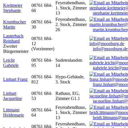
Feyerabendhaus,
Kreitmeier
08761 684-
1. Stock, Zimmer
Stephanie
66
13
stephanie.kreitme
Feyerabendhaus,
Krumbucher
08761 684-
2. Stock, Zimmer
Martin
30
26
martin.krumbuche
Lauterbach
08761 684-
Reinhard
12
Zweiter
(Vorzimmer)
info@moosburg.de
Bürgermeister
Leicht
08761 684-
Sudetenlandstr.
Gabriele
95
14
gabriele.leicht@m
08761 684-
Hypo-Gebäude,
Linhart Franz
812
3. Stock
franz.linhart@moo
Linhart
08761 684-
Rathaus, EG,
Jacqueline
53
Zimmer G1.1
jacqueline.linhart
Feyerabendhaus,
Littmann
08761 684-
1. Stock, Zimmer
Heidemarie
64
13
heidi.littmann@mo
Feyerabendhaus,
08761 684-