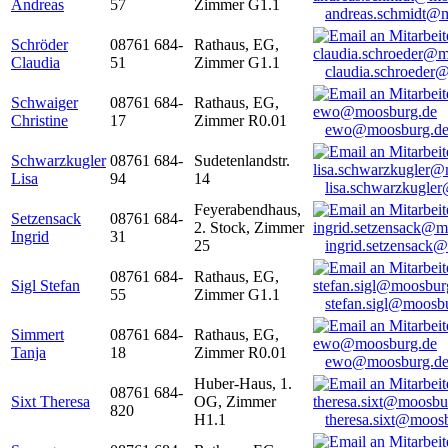
Andreas
57
Zimmer G1.1
andreas.schmidt@
Schröder
08761 684-
Rathaus, EG,
Claudia
51
Zimmer G1.1
claudia.schroeder
Schwaiger
08761 684-
Rathaus, EG,
Christine
17
Zimmer R0.01
ewo@moosburg.d
Schwarzkugler
08761 684-
Sudetenlandstr.
Lisa
94
14
lisa.schwarzkugle
Feyerabendhaus,
Setzensack
08761 684-
2. Stock, Zimmer
Ingrid
31
25
ingrid.setzensack
08761 684-
Rathaus, EG,
Sigl Stefan
55
Zimmer G1.1
stefan.sigl@moosb
Simmert
08761 684-
Rathaus, EG,
Tanja
18
Zimmer R0.01
ewo@moosburg.d
Huber-Haus, 1.
08761 684-
Sixt Theresa
OG, Zimmer
820
H1.1
theresa.sixt@moos