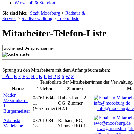
Wirtschaft & Standort
Sie sind hier:
Stadt Moosburg
>
Rathaus &
Service
>
Stadtverwaltung
>
Telefonliste
Mitarbeiter-Telefon-Liste
Sprung zu den Mitarbeitern mit dem Anfangsbuchstaben:
A
B
E
F
G
H
J
K
L
M
P
R
S
W
Z
Telefonliste der Mitarbeiter/innen der Verwaltung
Name
Telefon
Zimmer
Mai
Mader
08761 684-
Huber-Haus, 2.
Maximilian -
11
OG, Zimmer
1.
(Vorzimmer)
H2.1
info@moosburg.de
Bürgermeister
Adamski
08761 684-
Rathaus, EG,
Madeleine
18
Zimmer R0.01
ewo@moosburg.d