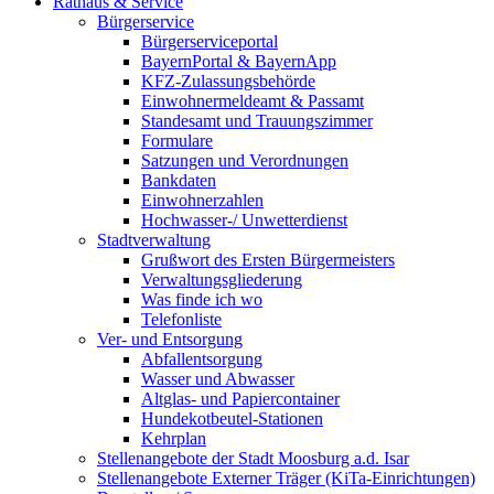
Rathaus & Service
Bürgerservice
Bürgerserviceportal
BayernPortal & BayernApp
KFZ-Zulassungsbehörde
Einwohnermeldeamt & Passamt
Standesamt und Trauungszimmer
Formulare
Satzungen und Verordnungen
Bankdaten
Einwohnerzahlen
Hochwasser-/ Unwetterdienst
Stadtverwaltung
Grußwort des Ersten Bürgermeisters
Verwaltungsgliederung
Was finde ich wo
Telefonliste
Ver- und Entsorgung
Abfallentsorgung
Wasser und Abwasser
Altglas- und Papiercontainer
Hundekotbeutel-Stationen
Kehrplan
Stellenangebote der Stadt Moosburg a.d. Isar
Stellenangebote Externer Träger (KiTa-Einrichtungen)