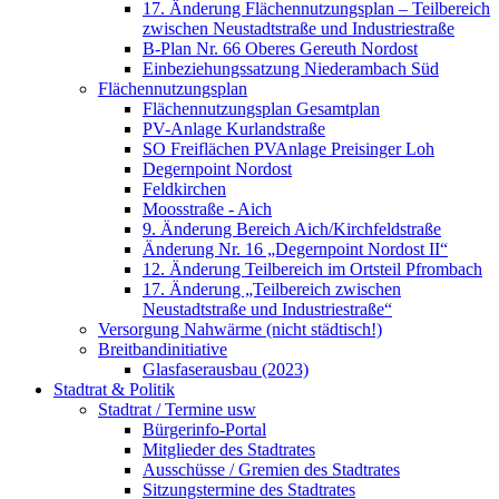
17. Änderung Flächennutzungsplan – Teilbereich
zwischen Neustadtstraße und Industriestraße
B-Plan Nr. 66 Oberes Gereuth Nordost
Einbeziehungssatzung Niederambach Süd
Flächennutzungsplan
Flächennutzungsplan Gesamtplan
PV-Anlage Kurlandstraße
SO Freiflächen PV­Anlage Preisinger Loh
Degernpoint Nordost
Feldkirchen
Moosstraße - Aich
9. Änderung Bereich Aich/Kirchfeldstraße
Änderung Nr. 16 „Degernpoint Nordost II“
12. Änderung Teilbereich im Ortsteil Pfrombach
17. Änderung „Teilbereich zwischen
Neustadtstraße und Industriestraße“
Versorgung Nahwärme (nicht städtisch!)
Breitbandinitiative
Glasfaserausbau (2023)
Stadtrat & Politik
Stadtrat / Termine usw
Bürgerinfo-Portal
Mitglieder des Stadtrates
Ausschüsse / Gremien des Stadtrates
Sitzungstermine des Stadtrates