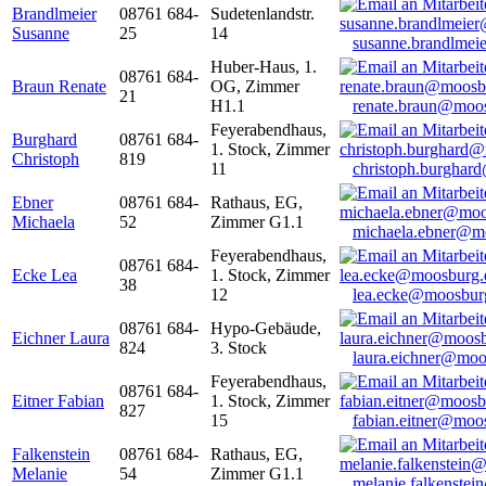
Brandlmeier
08761 684-
Sudetenlandstr.
Susanne
25
14
susanne.brandlme
Huber-Haus, 1.
08761 684-
Braun Renate
OG, Zimmer
21
H1.1
renate.braun@moo
Feyerabendhaus,
Burghard
08761 684-
1. Stock, Zimmer
Christoph
819
11
christoph.burghar
Ebner
08761 684-
Rathaus, EG,
Michaela
52
Zimmer G1.1
michaela.ebner@m
Feyerabendhaus,
08761 684-
Ecke Lea
1. Stock, Zimmer
38
12
lea.ecke@moosbur
08761 684-
Hypo-Gebäude,
Eichner Laura
824
3. Stock
laura.eichner@moo
Feyerabendhaus,
08761 684-
Eitner Fabian
1. Stock, Zimmer
827
15
fabian.eitner@moo
Falkenstein
08761 684-
Rathaus, EG,
Melanie
54
Zimmer G1.1
melanie.falkenste