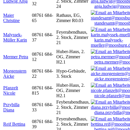
Ludwig Anja
2. Stock, Zimmer
32
24
anja.ludwig@moos
Maier
08761 684-
Rathaus, EG,
Christine
65
Zimmer R0.03
standesamt@moosb
Feyerabendhaus,
Malyssek-
08761 684-
2. Stock, Zimmer
Müller Karin
37
karin.malyssek-
21
mueller@moosburg.
Huber-Haus, 2.
08761 684-
Mermer Petra
OG, Zimmer
12
H2.1
petra.mermer@moo
Morgenstern
08761 684-
Hypo-Gebäude,
Aicke
22
3. Stock
aicke.morgenster
Huber-Haus, 2.
Pfanzelt
08761 684-
OG, Zimmer
Nicole
815
H2.1
nicole.pfanzelt@m
Feyberabendhaus,
Przybilla
08761 684-
2. Stock, Zimmer
Diana
33
21
diana.przybilla@m
Feyerabendhaus,
08761 684-
Reif Bettina
2. Stock, Zimmer
39
24
bettina.reif@moosb