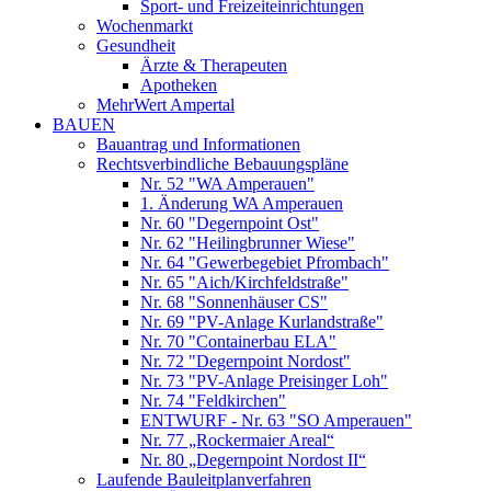
Sport- und Freizeiteinrichtungen
Wochenmarkt
Gesundheit
Ärzte & Therapeuten
Apotheken
MehrWert Ampertal
BAUEN
Bauantrag und Informationen
Rechtsverbindliche Bebauungspläne
Nr. 52 "WA Amperauen"
1. Änderung WA Amperauen
Nr. 60 "Degernpoint Ost"
Nr. 62 "Heilingbrunner Wiese"
Nr. 64 "Gewerbegebiet Pfrombach"
Nr. 65 "Aich/Kirchfeldstraße"
Nr. 68 "Sonnenhäuser CS"
Nr. 69 "PV-Anlage Kurlandstraße"
Nr. 70 "Containerbau ELA"
Nr. 72 "Degernpoint Nordost"
Nr. 73 "PV-Anlage Preisinger Loh"
Nr. 74 "Feldkirchen"
ENTWURF - Nr. 63 "SO Amperauen"
Nr. 77 „Rockermaier Areal“
Nr. 80 „Degernpoint Nordost II“
Laufende Bauleitplanverfahren