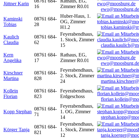
08761 684-
Rathaus, EG,
Jüttner Karin
16
Zimmer R0.01
ewo@moosburg.d
Huber-Haus, 1.
Kaminski
08761 684-
OG, Zimmer
Tobias
28
H1.2
tobias.kaminski@m
Feyerabendhaus,
Kaulich
08761 684-
1. Stock, Zimmer
Claudia
62
15
claudia.kaulich@m
Kern
08761 684-
Rathaus, EG,
Angelika
17
Zimmer R0.01
ewo@moosburg.d
Feyerabendhaus,
Kirschner
08761 684-
2. Stock, Zimmer
Martina
828
24
martina.kirschner
Kollein
08761 684-
Feyerabendhaus,
Florian
823
Erdgeschoss
florian.kollein@m
Feyerabendhaus,
08761 684-
Kopp Stephan
1. OG, Zimmer
71
14
stephan.kopp@moo
Feyerabendhaus,
08761 684-
Körger Tanja
1. Stock, Zimmer
821
12
tanja.koerger@moo