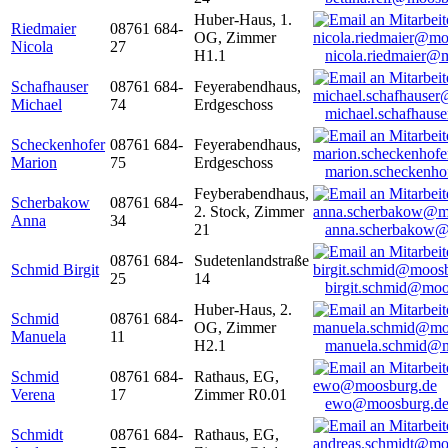
Huber-Haus, 1.
Riedmaier
08761 684-
OG, Zimmer
Nicola
27
H1.1
nicola.riedmaier@
Schafhauser
08761 684-
Feyerabendhaus,
Michael
74
Erdgeschoss
michael.schafhaus
Scheckenhofer
08761 684-
Feyerabendhaus,
Marion
75
Erdgeschoss
marion.scheckenh
Feyberabendhaus,
Scherbakow
08761 684-
2. Stock, Zimmer
Anna
34
21
anna.scherbakow@
08761 684-
Sudetenlandstraße
Schmid Birgit
25
14
birgit.schmid@moo
Huber-Haus, 2.
Schmid
08761 684-
OG, Zimmer
Manuela
11
H2.1
manuela.schmid@m
Schmid
08761 684-
Rathaus, EG,
Verena
17
Zimmer R0.01
ewo@moosburg.d
Schmidt
08761 684-
Rathaus, EG,