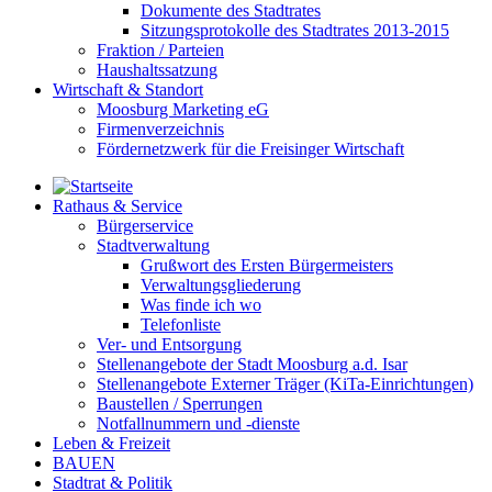
Dokumente des Stadtrates
Sitzungsprotokolle des Stadtrates 2013-2015
Fraktion / Parteien
Haushaltssatzung
Wirtschaft & Standort
Moosburg Marketing eG
Firmenverzeichnis
Fördernetzwerk für die Freisinger Wirtschaft
Rathaus & Service
Bürgerservice
Stadtverwaltung
Grußwort des Ersten Bürgermeisters
Verwaltungsgliederung
Was finde ich wo
Telefonliste
Ver- und Entsorgung
Stellenangebote der Stadt Moosburg a.d. Isar
Stellenangebote Externer Träger (KiTa-Einrichtungen)
Baustellen / Sperrungen
Notfallnummern und -dienste
Leben & Freizeit
BAUEN
Stadtrat & Politik