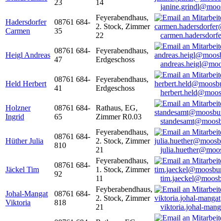
23
14
janine.grindl@moo
Feyerabendhaus,
Hadersdorfer
08761 684-
2. Stock, Zimmer
Carmen
35
22
carmen.hadersdor
08761 684-
Feyerabendhaus,
Heigl Andreas
47
Erdgeschoss
andreas.heigl@moo
08761 684-
Feyerabendhaus,
Held Herbert
41
Erdgeschoss
herbert.held@moos
Holzner
08761 684-
Rathaus, EG,
Ingrid
65
Zimmer R0.03
standesamt@moosb
Feyerabendhaus,
08761 684-
Hüther Julia
2. Stock, Zimmer
810
21
julia.huether@moo
Feyerabendhaus,
08761 684-
Jäckel Tim
1. Stock, Zimmer
92
11
tim.jaeckel@moosb
Feyberabendhaus,
Johal-Mangat
08761 684-
2. Stock, Zimmer
Viktoria
818
21
viktoria.johal-ma