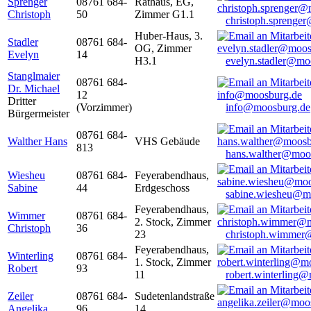
Sprenger
08761 684-
Rathaus, EG,
Christoph
50
Zimmer G1.1
christoph.sprenge
Huber-Haus, 3.
Stadler
08761 684-
OG, Zimmer
Evelyn
14
H3.1
evelyn.stadler@mo
Stanglmaier
08761 684-
Dr. Michael
12
Dritter
(Vorzimmer)
info@moosburg.de
Bürgermeister
08761 684-
Walther Hans
VHS Gebäude
813
hans.walther@moo
Wiesheu
08761 684-
Feyerabendhaus,
Sabine
44
Erdgeschoss
sabine.wiesheu@m
Feyerabendhaus,
Wimmer
08761 684-
2. Stock, Zimmer
Christoph
36
23
christoph.wimmer
Feyerabendhaus,
Winterling
08761 684-
1. Stock, Zimmer
Robert
93
11
robert.winterling
Zeiler
08761 684-
Sudetenlandstraße
Angelika
96
14