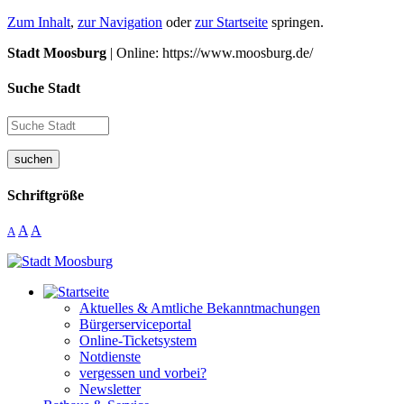
Zum Inhalt
,
zur Navigation
oder
zur Startseite
springen.
Stadt Moosburg
| Online: https://www.moosburg.de/
Suche Stadt
suchen
Schriftgröße
A
A
A
Aktuelles & Amtliche Bekanntmachungen
Bürgerserviceportal
Online-Ticketsystem
Notdienste
vergessen und vorbei?
Newsletter