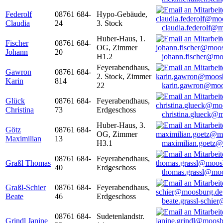
Federolf
08761 684-
Hypo-Gebäude,
Claudia
24
3. Stock
claudia.federolf@
Huber-Haus, 1.
Fischer
08761 684-
OG, Zimmer
Johann
20
H1.2
johann.fischer@mo
Feyerabendhaus,
Gawron
08761 684-
2. Stock, Zimmer
Karin
814
22
karin.gawron@moo
Glück
08761 684-
Feyerabendhaus,
Christina
73
Erdgeschoss
christina.glueck@
Huber-Haus, 3.
Götz
08761 684-
OG, Zimmer
Maximilian
13
H3.1
maximilian.goetz
08761 684-
Feyerabendhaus,
Graßl Thomas
40
Erdgeschoss
thomas.grassl@mo
Graßl-Schier
08761 684-
Feyerabendhaus,
Beate
46
Erdgeschoss
beate.grassl-schi
08761 684-
Sudetenlandstr.
Grindl Janine