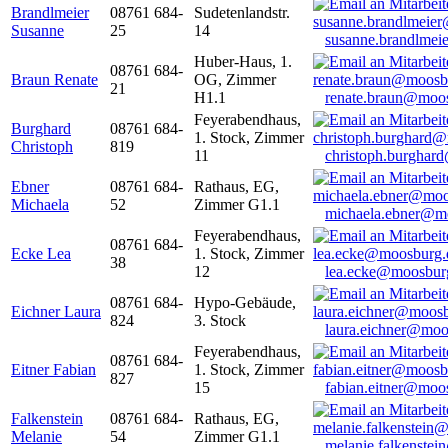
Brandlmeier
08761 684-
Sudetenlandstr.
Susanne
25
14
susanne.brandlme
Huber-Haus, 1.
08761 684-
Braun Renate
OG, Zimmer
21
H1.1
renate.braun@moo
Feyerabendhaus,
Burghard
08761 684-
1. Stock, Zimmer
Christoph
819
11
christoph.burghar
Ebner
08761 684-
Rathaus, EG,
Michaela
52
Zimmer G1.1
michaela.ebner@m
Feyerabendhaus,
08761 684-
Ecke Lea
1. Stock, Zimmer
38
12
lea.ecke@moosbur
08761 684-
Hypo-Gebäude,
Eichner Laura
824
3. Stock
laura.eichner@moo
Feyerabendhaus,
08761 684-
Eitner Fabian
1. Stock, Zimmer
827
15
fabian.eitner@moo
Falkenstein
08761 684-
Rathaus, EG,
Melanie
54
Zimmer G1.1
melanie.falkenste