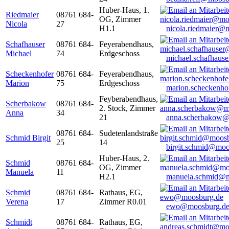
Huber-Haus, 1.
Riedmaier
08761 684-
OG, Zimmer
Nicola
27
H1.1
nicola.riedmaier@
Schafhauser
08761 684-
Feyerabendhaus,
Michael
74
Erdgeschoss
michael.schafhaus
Scheckenhofer
08761 684-
Feyerabendhaus,
Marion
75
Erdgeschoss
marion.scheckenh
Feyberabendhaus,
Scherbakow
08761 684-
2. Stock, Zimmer
Anna
34
21
anna.scherbakow@
08761 684-
Sudetenlandstraße
Schmid Birgit
25
14
birgit.schmid@moo
Huber-Haus, 2.
Schmid
08761 684-
OG, Zimmer
Manuela
11
H2.1
manuela.schmid@m
Schmid
08761 684-
Rathaus, EG,
Verena
17
Zimmer R0.01
ewo@moosburg.d
Schmidt
08761 684-
Rathaus, EG,