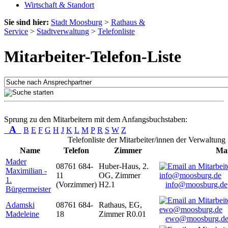
Wirtschaft & Standort
Sie sind hier:
Stadt Moosburg
>
Rathaus &
Service
>
Stadtverwaltung
>
Telefonliste
Mitarbeiter-Telefon-Liste
Sprung zu den Mitarbeitern mit dem Anfangsbuchstaben:
A
B
E
F
G
H
J
K
L
M
P
R
S
W
Z
Telefonliste der Mitarbeiter/innen der Verwaltung
Name
Telefon
Zimmer
Mai
Mader
08761 684-
Huber-Haus, 2.
Maximilian -
11
OG, Zimmer
1.
(Vorzimmer)
H2.1
info@moosburg.de
Bürgermeister
Adamski
08761 684-
Rathaus, EG,
Madeleine
18
Zimmer R0.01
ewo@moosburg.d