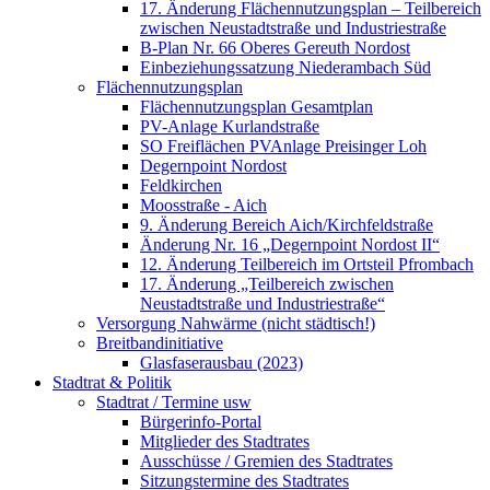
17. Änderung Flächennutzungsplan – Teilbereich
zwischen Neustadtstraße und Industriestraße
B-Plan Nr. 66 Oberes Gereuth Nordost
Einbeziehungssatzung Niederambach Süd
Flächennutzungsplan
Flächennutzungsplan Gesamtplan
PV-Anlage Kurlandstraße
SO Freiflächen PV­Anlage Preisinger Loh
Degernpoint Nordost
Feldkirchen
Moosstraße - Aich
9. Änderung Bereich Aich/Kirchfeldstraße
Änderung Nr. 16 „Degernpoint Nordost II“
12. Änderung Teilbereich im Ortsteil Pfrombach
17. Änderung „Teilbereich zwischen
Neustadtstraße und Industriestraße“
Versorgung Nahwärme (nicht städtisch!)
Breitbandinitiative
Glasfaserausbau (2023)
Stadtrat & Politik
Stadtrat / Termine usw
Bürgerinfo-Portal
Mitglieder des Stadtrates
Ausschüsse / Gremien des Stadtrates
Sitzungstermine des Stadtrates