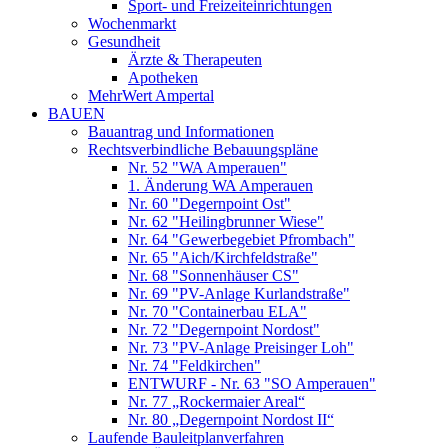
Sport- und Freizeiteinrichtungen
Wochenmarkt
Gesundheit
Ärzte & Therapeuten
Apotheken
MehrWert Ampertal
BAUEN
Bauantrag und Informationen
Rechtsverbindliche Bebauungspläne
Nr. 52 "WA Amperauen"
1. Änderung WA Amperauen
Nr. 60 "Degernpoint Ost"
Nr. 62 "Heilingbrunner Wiese"
Nr. 64 "Gewerbegebiet Pfrombach"
Nr. 65 "Aich/Kirchfeldstraße"
Nr. 68 "Sonnenhäuser CS"
Nr. 69 "PV-Anlage Kurlandstraße"
Nr. 70 "Containerbau ELA"
Nr. 72 "Degernpoint Nordost"
Nr. 73 "PV-Anlage Preisinger Loh"
Nr. 74 "Feldkirchen"
ENTWURF - Nr. 63 "SO Amperauen"
Nr. 77 „Rockermaier Areal“
Nr. 80 „Degernpoint Nordost II“
Laufende Bauleitplanverfahren