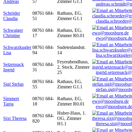
Andreas
57
Zimmer G1.1
andreas.schmidt@
Schröder
08761 684-
Rathaus, EG,
Claudia
51
Zimmer G1.1
claudia.schroeder
Schwaiger
08761 684-
Rathaus, EG,
Christine
17
Zimmer R0.01
ewo@moosburg.d
Schwarzkugler
08761 684-
Sudetenlandstr.
Lisa
94
14
lisa.schwarzkugle
Feyerabendhaus,
Setzensack
08761 684-
2. Stock, Zimmer
Ingrid
31
25
ingrid.setzensack
08761 684-
Rathaus, EG,
Sigl Stefan
55
Zimmer G1.1
stefan.sigl@moosb
Simmert
08761 684-
Rathaus, EG,
Tanja
18
Zimmer R0.01
ewo@moosburg.d
Huber-Haus, 1.
08761 684-
Sixt Theresa
OG, Zimmer
820
H1.1
theresa.sixt@moos