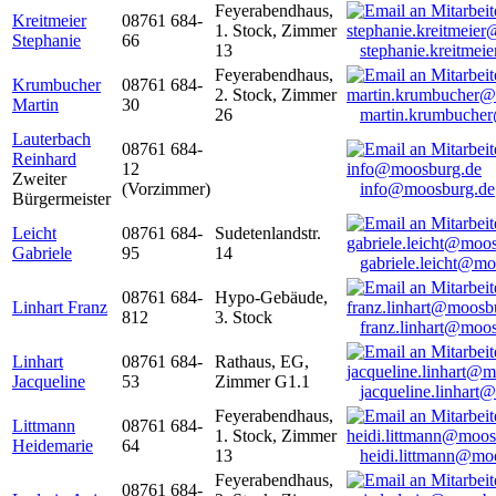
Feyerabendhaus,
Kreitmeier
08761 684-
1. Stock, Zimmer
Stephanie
66
13
stephanie.kreitme
Feyerabendhaus,
Krumbucher
08761 684-
2. Stock, Zimmer
Martin
30
26
martin.krumbuche
Lauterbach
08761 684-
Reinhard
12
Zweiter
(Vorzimmer)
info@moosburg.de
Bürgermeister
Leicht
08761 684-
Sudetenlandstr.
Gabriele
95
14
gabriele.leicht@m
08761 684-
Hypo-Gebäude,
Linhart Franz
812
3. Stock
franz.linhart@moo
Linhart
08761 684-
Rathaus, EG,
Jacqueline
53
Zimmer G1.1
jacqueline.linhart
Feyerabendhaus,
Littmann
08761 684-
1. Stock, Zimmer
Heidemarie
64
13
heidi.littmann@mo
Feyerabendhaus,
08761 684-