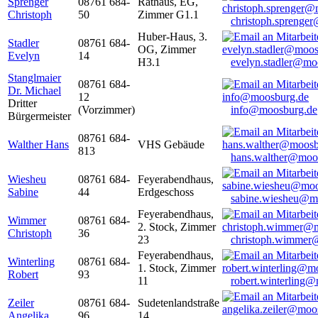
Sprenger
08761 684-
Rathaus, EG,
Christoph
50
Zimmer G1.1
christoph.sprenge
Huber-Haus, 3.
Stadler
08761 684-
OG, Zimmer
Evelyn
14
H3.1
evelyn.stadler@mo
Stanglmaier
08761 684-
Dr. Michael
12
Dritter
(Vorzimmer)
info@moosburg.de
Bürgermeister
08761 684-
Walther Hans
VHS Gebäude
813
hans.walther@moo
Wiesheu
08761 684-
Feyerabendhaus,
Sabine
44
Erdgeschoss
sabine.wiesheu@m
Feyerabendhaus,
Wimmer
08761 684-
2. Stock, Zimmer
Christoph
36
23
christoph.wimmer
Feyerabendhaus,
Winterling
08761 684-
1. Stock, Zimmer
Robert
93
11
robert.winterling
Zeiler
08761 684-
Sudetenlandstraße
Angelika
96
14