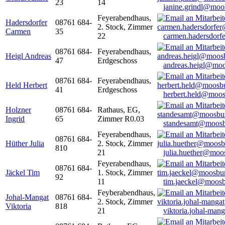
23
14
janine.grindl@moo
Feyerabendhaus,
Hadersdorfer
08761 684-
2. Stock, Zimmer
Carmen
35
22
carmen.hadersdor
08761 684-
Feyerabendhaus,
Heigl Andreas
47
Erdgeschoss
andreas.heigl@moo
08761 684-
Feyerabendhaus,
Held Herbert
41
Erdgeschoss
herbert.held@moos
Holzner
08761 684-
Rathaus, EG,
Ingrid
65
Zimmer R0.03
standesamt@moosb
Feyerabendhaus,
08761 684-
Hüther Julia
2. Stock, Zimmer
810
21
julia.huether@moo
Feyerabendhaus,
08761 684-
Jäckel Tim
1. Stock, Zimmer
92
11
tim.jaeckel@moosb
Feyberabendhaus,
Johal-Mangat
08761 684-
2. Stock, Zimmer
Viktoria
818
21
viktoria.johal-ma