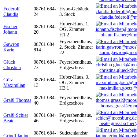
Federolf
08761 684-
Hypo-Gebäude,
Claudia
24
3. Stock
claudia.federolf@
Huber-Haus, 1.
Fischer
08761 684-
OG, Zimmer
Johann
20
H1.2
johann.fischer@mo
Feyerabendhaus,
Gawron
08761 684-
2. Stock, Zimmer
Karin
814
22
karin.gawron@moo
Glück
08761 684-
Feyerabendhaus,
Christina
73
Erdgeschoss
christina.glueck@
Huber-Haus, 3.
Götz
08761 684-
OG, Zimmer
Maximilian
13
H3.1
maximilian.goetz
08761 684-
Feyerabendhaus,
Graßl Thomas
40
Erdgeschoss
thomas.grassl@mo
Graßl-Schier
08761 684-
Feyerabendhaus,
Beate
46
Erdgeschoss
beate.grassl-schi
08761 684-
Sudetenlandstr.
Grindl Janine