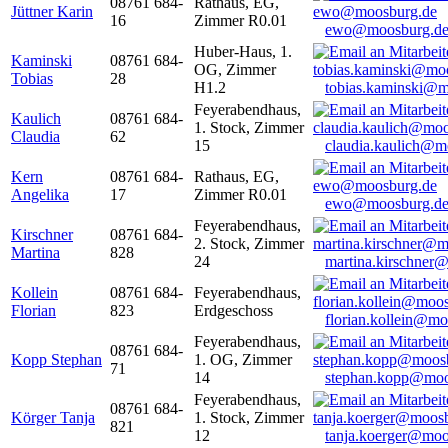
08761 684-
Rathaus, EG,
Jüttner Karin
16
Zimmer R0.01
ewo@moosburg.d
Huber-Haus, 1.
Kaminski
08761 684-
OG, Zimmer
Tobias
28
H1.2
tobias.kaminski@m
Feyerabendhaus,
Kaulich
08761 684-
1. Stock, Zimmer
Claudia
62
15
claudia.kaulich@m
Kern
08761 684-
Rathaus, EG,
Angelika
17
Zimmer R0.01
ewo@moosburg.d
Feyerabendhaus,
Kirschner
08761 684-
2. Stock, Zimmer
Martina
828
24
martina.kirschner
Kollein
08761 684-
Feyerabendhaus,
Florian
823
Erdgeschoss
florian.kollein@m
Feyerabendhaus,
08761 684-
Kopp Stephan
1. OG, Zimmer
71
14
stephan.kopp@moo
Feyerabendhaus,
08761 684-
Körger Tanja
1. Stock, Zimmer
821
12
tanja.koerger@moo