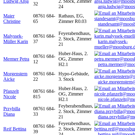
Ludwig Anja
2. Stock, Zimmer
32
24
anja.ludwig@moos
Maier
08761 684-
Rathaus, EG,
Christine
65
Zimmer R0.03
standesamt@moosb
Feyerabendhaus,
Malyssek-
08761 684-
2. Stock, Zimmer
Müller Karin
37
karin.malyssek-
21
mueller@moosburg.
Huber-Haus, 2.
08761 684-
Mermer Petra
OG, Zimmer
12
H2.1
petra.mermer@moo
Morgenstern
08761 684-
Hypo-Gebäude,
Aicke
22
3. Stock
aicke.morgenster
Huber-Haus, 2.
Pfanzelt
08761 684-
OG, Zimmer
Nicole
815
H2.1
nicole.pfanzelt@m
Feyberabendhaus,
Przybilla
08761 684-
2. Stock, Zimmer
Diana
33
21
diana.przybilla@m
Feyerabendhaus,
08761 684-
Reif Bettina
2. Stock, Zimmer
39
24
bettina.reif@moosb