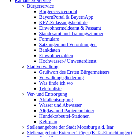
Rathaus & Service
Bürgerservice
Bürgerserviceportal
BayernPortal & BayernApp
KFZ-Zulassungsbehörde
Einwohnermeldeamt & Passamt
Standesamt und Trauungszimmer
Formulare
Satzungen und Verordnungen
Bankdaten
Einwohnerzahlen
Hochwasser-/ Unwetterdienst
Stadtverwaltung
Grußwort des Ersten Bürgermeisters
Verwaltungsgliederung
Was finde ich wo
Telefonliste
Ver- und Entsorgung
Abfallentsorgung
Wasser und Abwasser
Altglas- und Papiercontainer
Hundekotbeutel-Stationen
Kehrplan
Stellenangebote der Stadt Moosburg a.d. Isar
Stellenangebote Externer Träger (KiTa-Einrichtungen)