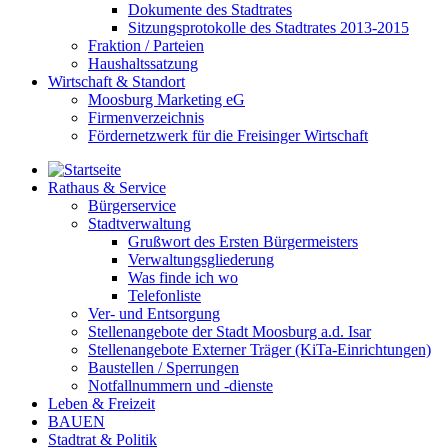
Dokumente des Stadtrates
Sitzungsprotokolle des Stadtrates 2013-2015
Fraktion / Parteien
Haushaltssatzung
Wirtschaft & Standort
Moosburg Marketing eG
Firmenverzeichnis
Fördernetzwerk für die Freisinger Wirtschaft
Rathaus & Service
Bürgerservice
Stadtverwaltung
Grußwort des Ersten Bürgermeisters
Verwaltungsgliederung
Was finde ich wo
Telefonliste
Ver- und Entsorgung
Stellenangebote der Stadt Moosburg a.d. Isar
Stellenangebote Externer Träger (KiTa-Einrichtungen)
Baustellen / Sperrungen
Notfallnummern und -dienste
Leben & Freizeit
BAUEN
Stadtrat & Politik