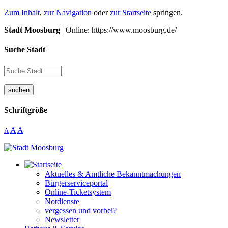
Zum Inhalt
,
zur Navigation
oder
zur Startseite
springen.
Stadt Moosburg
| Online: https://www.moosburg.de/
Suche Stadt
suchen
Schriftgröße
A
A
A
Aktuelles & Amtliche Bekanntmachungen
Bürgerserviceportal
Online-Ticketsystem
Notdienste
vergessen und vorbei?
Newsletter