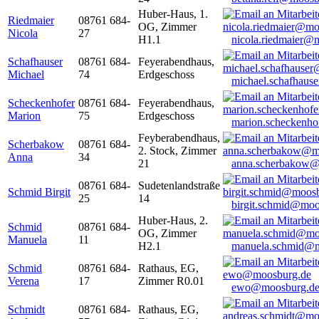
Huber-Haus, 1.
Riedmaier
08761 684-
OG, Zimmer
Nicola
27
H1.1
nicola.riedmaier@
Schafhauser
08761 684-
Feyerabendhaus,
Michael
74
Erdgeschoss
michael.schafhaus
Scheckenhofer
08761 684-
Feyerabendhaus,
Marion
75
Erdgeschoss
marion.scheckenh
Feyberabendhaus,
Scherbakow
08761 684-
2. Stock, Zimmer
Anna
34
21
anna.scherbakow@
08761 684-
Sudetenlandstraße
Schmid Birgit
25
14
birgit.schmid@moo
Huber-Haus, 2.
Schmid
08761 684-
OG, Zimmer
Manuela
11
H2.1
manuela.schmid@m
Schmid
08761 684-
Rathaus, EG,
Verena
17
Zimmer R0.01
ewo@moosburg.d
Schmidt
08761 684-
Rathaus, EG,