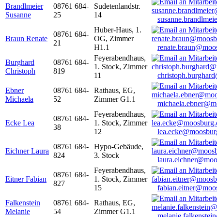
Brandlmeier
08761 684-
Sudetenlandstr.
Susanne
25
14
susanne.brandlme
Huber-Haus, 1.
08761 684-
Braun Renate
OG, Zimmer
21
H1.1
renate.braun@moo
Feyerabendhaus,
Burghard
08761 684-
1. Stock, Zimmer
Christoph
819
11
christoph.burghar
Ebner
08761 684-
Rathaus, EG,
Michaela
52
Zimmer G1.1
michaela.ebner@m
Feyerabendhaus,
08761 684-
Ecke Lea
1. Stock, Zimmer
38
12
lea.ecke@moosbur
08761 684-
Hypo-Gebäude,
Eichner Laura
824
3. Stock
laura.eichner@moo
Feyerabendhaus,
08761 684-
Eitner Fabian
1. Stock, Zimmer
827
15
fabian.eitner@moo
Falkenstein
08761 684-
Rathaus, EG,
Melanie
54
Zimmer G1.1
melanie.falkenste