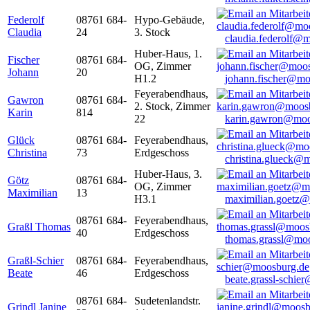
Federolf
08761 684-
Hypo-Gebäude,
Claudia
24
3. Stock
claudia.federolf@
Huber-Haus, 1.
Fischer
08761 684-
OG, Zimmer
Johann
20
H1.2
johann.fischer@mo
Feyerabendhaus,
Gawron
08761 684-
2. Stock, Zimmer
Karin
814
22
karin.gawron@moo
Glück
08761 684-
Feyerabendhaus,
Christina
73
Erdgeschoss
christina.glueck@
Huber-Haus, 3.
Götz
08761 684-
OG, Zimmer
Maximilian
13
H3.1
maximilian.goetz
08761 684-
Feyerabendhaus,
Graßl Thomas
40
Erdgeschoss
thomas.grassl@mo
Graßl-Schier
08761 684-
Feyerabendhaus,
Beate
46
Erdgeschoss
beate.grassl-schi
08761 684-
Sudetenlandstr.
Grindl Janine