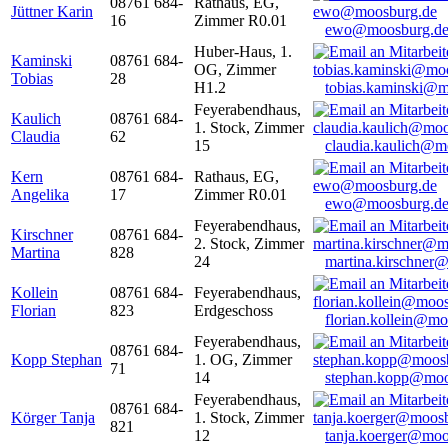
08761 684-
Rathaus, EG,
Jüttner Karin
16
Zimmer R0.01
ewo@moosburg.d
Huber-Haus, 1.
Kaminski
08761 684-
OG, Zimmer
Tobias
28
H1.2
tobias.kaminski@m
Feyerabendhaus,
Kaulich
08761 684-
1. Stock, Zimmer
Claudia
62
15
claudia.kaulich@m
Kern
08761 684-
Rathaus, EG,
Angelika
17
Zimmer R0.01
ewo@moosburg.d
Feyerabendhaus,
Kirschner
08761 684-
2. Stock, Zimmer
Martina
828
24
martina.kirschner
Kollein
08761 684-
Feyerabendhaus,
Florian
823
Erdgeschoss
florian.kollein@m
Feyerabendhaus,
08761 684-
Kopp Stephan
1. OG, Zimmer
71
14
stephan.kopp@moo
Feyerabendhaus,
08761 684-
Körger Tanja
1. Stock, Zimmer
821
12
tanja.koerger@moo