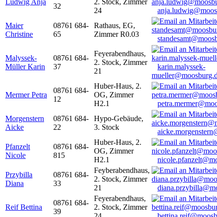
Ludwig Anja
2. Stock, Zimmer
32
24
anja.ludwig@moos
Maier
08761 684-
Rathaus, EG,
Christine
65
Zimmer R0.03
standesamt@moosb
Feyerabendhaus,
Malyssek-
08761 684-
2. Stock, Zimmer
Müller Karin
37
karin.malyssek-
21
mueller@moosburg.
Huber-Haus, 2.
08761 684-
Mermer Petra
OG, Zimmer
12
H2.1
petra.mermer@moo
Morgenstern
08761 684-
Hypo-Gebäude,
Aicke
22
3. Stock
aicke.morgenster
Huber-Haus, 2.
Pfanzelt
08761 684-
OG, Zimmer
Nicole
815
H2.1
nicole.pfanzelt@m
Feyberabendhaus,
Przybilla
08761 684-
2. Stock, Zimmer
Diana
33
21
diana.przybilla@m
Feyerabendhaus,
08761 684-
Reif Bettina
2. Stock, Zimmer
39
24
bettina.reif@moosb