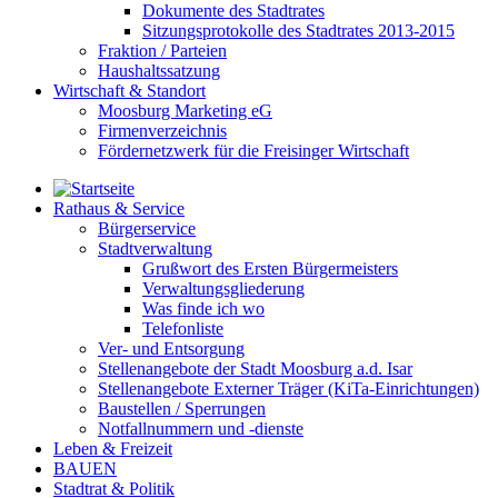
Dokumente des Stadtrates
Sitzungsprotokolle des Stadtrates 2013-2015
Fraktion / Parteien
Haushaltssatzung
Wirtschaft & Standort
Moosburg Marketing eG
Firmenverzeichnis
Fördernetzwerk für die Freisinger Wirtschaft
Rathaus & Service
Bürgerservice
Stadtverwaltung
Grußwort des Ersten Bürgermeisters
Verwaltungsgliederung
Was finde ich wo
Telefonliste
Ver- und Entsorgung
Stellenangebote der Stadt Moosburg a.d. Isar
Stellenangebote Externer Träger (KiTa-Einrichtungen)
Baustellen / Sperrungen
Notfallnummern und -dienste
Leben & Freizeit
BAUEN
Stadtrat & Politik