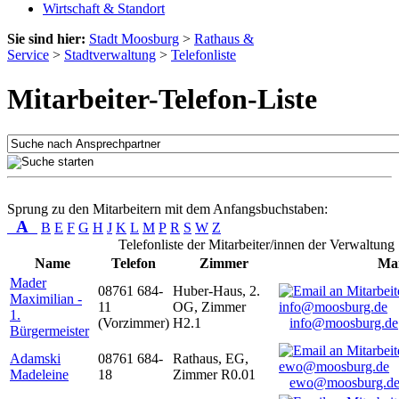
Wirtschaft & Standort
Sie sind hier:
Stadt Moosburg
>
Rathaus &
Service
>
Stadtverwaltung
>
Telefonliste
Mitarbeiter-Telefon-Liste
Sprung zu den Mitarbeitern mit dem Anfangsbuchstaben:
A
B
E
F
G
H
J
K
L
M
P
R
S
W
Z
Telefonliste der Mitarbeiter/innen der Verwaltung
Name
Telefon
Zimmer
Mai
Mader
08761 684-
Huber-Haus, 2.
Maximilian -
11
OG, Zimmer
1.
(Vorzimmer)
H2.1
info@moosburg.de
Bürgermeister
Adamski
08761 684-
Rathaus, EG,
Madeleine
18
Zimmer R0.01
ewo@moosburg.d