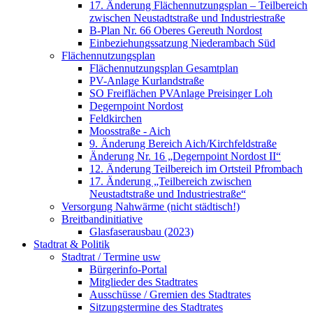
17. Änderung Flächennutzungsplan – Teilbereich
zwischen Neustadtstraße und Industriestraße
B-Plan Nr. 66 Oberes Gereuth Nordost
Einbeziehungssatzung Niederambach Süd
Flächennutzungsplan
Flächennutzungsplan Gesamtplan
PV-Anlage Kurlandstraße
SO Freiflächen PV­Anlage Preisinger Loh
Degernpoint Nordost
Feldkirchen
Moosstraße - Aich
9. Änderung Bereich Aich/Kirchfeldstraße
Änderung Nr. 16 „Degernpoint Nordost II“
12. Änderung Teilbereich im Ortsteil Pfrombach
17. Änderung „Teilbereich zwischen
Neustadtstraße und Industriestraße“
Versorgung Nahwärme (nicht städtisch!)
Breitbandinitiative
Glasfaserausbau (2023)
Stadtrat & Politik
Stadtrat / Termine usw
Bürgerinfo-Portal
Mitglieder des Stadtrates
Ausschüsse / Gremien des Stadtrates
Sitzungstermine des Stadtrates