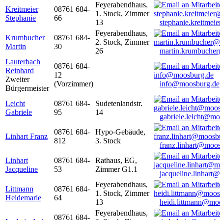
Feyerabendhaus,
Kreitmeier
08761 684-
1. Stock, Zimmer
Stephanie
66
13
stephanie.kreitme
Feyerabendhaus,
Krumbucher
08761 684-
2. Stock, Zimmer
Martin
30
26
martin.krumbuche
Lauterbach
08761 684-
Reinhard
12
Zweiter
(Vorzimmer)
info@moosburg.de
Bürgermeister
Leicht
08761 684-
Sudetenlandstr.
Gabriele
95
14
gabriele.leicht@m
08761 684-
Hypo-Gebäude,
Linhart Franz
812
3. Stock
franz.linhart@moo
Linhart
08761 684-
Rathaus, EG,
Jacqueline
53
Zimmer G1.1
jacqueline.linhart
Feyerabendhaus,
Littmann
08761 684-
1. Stock, Zimmer
Heidemarie
64
13
heidi.littmann@mo
Feyerabendhaus,
08761 684-