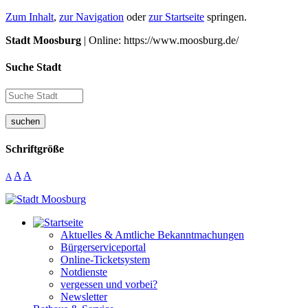
Zum Inhalt
,
zur Navigation
oder
zur Startseite
springen.
Stadt Moosburg
| Online: https://www.moosburg.de/
Suche Stadt
suchen
Schriftgröße
A
A
A
Aktuelles & Amtliche Bekanntmachungen
Bürgerserviceportal
Online-Ticketsystem
Notdienste
vergessen und vorbei?
Newsletter