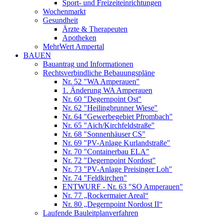
Sport- und Freizeiteinrichtungen
Wochenmarkt
Gesundheit
Ärzte & Therapeuten
Apotheken
MehrWert Ampertal
BAUEN
Bauantrag und Informationen
Rechtsverbindliche Bebauungspläne
Nr. 52 "WA Amperauen"
1. Änderung WA Amperauen
Nr. 60 "Degernpoint Ost"
Nr. 62 "Heilingbrunner Wiese"
Nr. 64 "Gewerbegebiet Pfrombach"
Nr. 65 "Aich/Kirchfeldstraße"
Nr. 68 "Sonnenhäuser CS"
Nr. 69 "PV-Anlage Kurlandstraße"
Nr. 70 "Containerbau ELA"
Nr. 72 "Degernpoint Nordost"
Nr. 73 "PV-Anlage Preisinger Loh"
Nr. 74 "Feldkirchen"
ENTWURF - Nr. 63 "SO Amperauen"
Nr. 77 „Rockermaier Areal“
Nr. 80 „Degernpoint Nordost II“
Laufende Bauleitplanverfahren