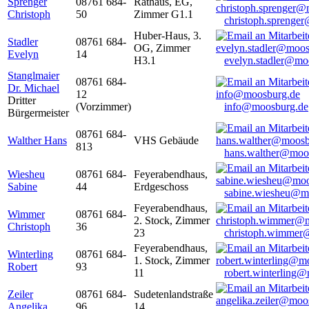
Sprenger
08761 684-
Rathaus, EG,
Christoph
50
Zimmer G1.1
christoph.sprenge
Huber-Haus, 3.
Stadler
08761 684-
OG, Zimmer
Evelyn
14
H3.1
evelyn.stadler@mo
Stanglmaier
08761 684-
Dr. Michael
12
Dritter
(Vorzimmer)
info@moosburg.de
Bürgermeister
08761 684-
Walther Hans
VHS Gebäude
813
hans.walther@moo
Wiesheu
08761 684-
Feyerabendhaus,
Sabine
44
Erdgeschoss
sabine.wiesheu@m
Feyerabendhaus,
Wimmer
08761 684-
2. Stock, Zimmer
Christoph
36
23
christoph.wimmer
Feyerabendhaus,
Winterling
08761 684-
1. Stock, Zimmer
Robert
93
11
robert.winterling
Zeiler
08761 684-
Sudetenlandstraße
Angelika
96
14