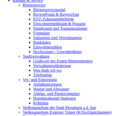
Rathaus & Service
Bürgerservice
Bürgerserviceportal
BayernPortal & BayernApp
KFZ-Zulassungsbehörde
Einwohnermeldeamt & Passamt
Standesamt und Trauungszimmer
Formulare
Satzungen und Verordnungen
Bankdaten
Einwohnerzahlen
Hochwasser-/ Unwetterdienst
Stadtverwaltung
Grußwort des Ersten Bürgermeisters
Verwaltungsgliederung
Was finde ich wo
Telefonliste
Ver- und Entsorgung
Abfallentsorgung
Wasser und Abwasser
Altglas- und Papiercontainer
Hundekotbeutel-Stationen
Kehrplan
Stellenangebote der Stadt Moosburg a.d. Isar
Stellenangebote Externer Träger (KiTa-Einrichtungen)