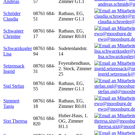
Andreas
57
Zimmer G1.1
andreas.schmidt@
Schröder
08761 684-
Rathaus, EG,
Claudia
51
Zimmer G1.1
claudia.schroeder
Schwaiger
08761 684-
Rathaus, EG,
Christine
17
Zimmer R0.01
ewo@moosburg.d
Schwarzkugler
08761 684-
Sudetenlandstr.
Lisa
94
14
lisa.schwarzkugle
Feyerabendhaus,
Setzensack
08761 684-
2. Stock, Zimmer
Ingrid
31
25
ingrid.setzensack
08761 684-
Rathaus, EG,
Sigl Stefan
55
Zimmer G1.1
stefan.sigl@moosb
Simmert
08761 684-
Rathaus, EG,
Tanja
18
Zimmer R0.01
ewo@moosburg.d
Huber-Haus, 1.
08761 684-
Sixt Theresa
OG, Zimmer
820
H1.1
theresa.sixt@moos