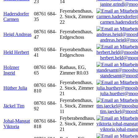
23
14
janine.grindl@moo
Feyerabendhaus,
Hadersdorfer
08761 684-
2. Stock, Zimmer
Carmen
35
22
carmen.hadersdor
08761 684-
Feyerabendhaus,
Heigl Andreas
47
Erdgeschoss
andreas.heigl@moo
08761 684-
Feyerabendhaus,
Held Herbert
41
Erdgeschoss
herbert.held@moos
Holzner
08761 684-
Rathaus, EG,
Ingrid
65
Zimmer R0.03
standesamt@moosb
Feyerabendhaus,
08761 684-
Hüther Julia
2. Stock, Zimmer
810
21
julia.huether@moo
Feyerabendhaus,
08761 684-
Jäckel Tim
1. Stock, Zimmer
92
11
tim.jaeckel@moosb
Feyberabendhaus,
Johal-Mangat
08761 684-
2. Stock, Zimmer
Viktoria
818
21
viktoria.johal-ma