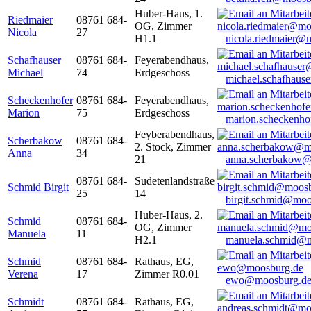
Huber-Haus, 1.
Riedmaier
08761 684-
OG, Zimmer
Nicola
27
H1.1
nicola.riedmaier@
Schafhauser
08761 684-
Feyerabendhaus,
Michael
74
Erdgeschoss
michael.schafhaus
Scheckenhofer
08761 684-
Feyerabendhaus,
Marion
75
Erdgeschoss
marion.scheckenh
Feyberabendhaus,
Scherbakow
08761 684-
2. Stock, Zimmer
Anna
34
21
anna.scherbakow@
08761 684-
Sudetenlandstraße
Schmid Birgit
25
14
birgit.schmid@moo
Huber-Haus, 2.
Schmid
08761 684-
OG, Zimmer
Manuela
11
H2.1
manuela.schmid@m
Schmid
08761 684-
Rathaus, EG,
Verena
17
Zimmer R0.01
ewo@moosburg.d
Schmidt
08761 684-
Rathaus, EG,