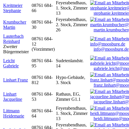
Feyerabendhaus,
Kreitmeier
08761 684-
1. Stock, Zimmer
Stephanie
66
13
stephanie.kreitme
Feyerabendhaus,
Krumbucher
08761 684-
2. Stock, Zimmer
Martin
30
26
martin.krumbuche
Lauterbach
08761 684-
Reinhard
12
Zweiter
(Vorzimmer)
info@moosburg.de
Bürgermeister
Leicht
08761 684-
Sudetenlandstr.
Gabriele
95
14
gabriele.leicht@m
08761 684-
Hypo-Gebäude,
Linhart Franz
812
3. Stock
franz.linhart@moo
Linhart
08761 684-
Rathaus, EG,
Jacqueline
53
Zimmer G1.1
jacqueline.linhart
Feyerabendhaus,
Littmann
08761 684-
1. Stock, Zimmer
Heidemarie
64
13
heidi.littmann@mo
Feyerabendhaus,
08761 684-