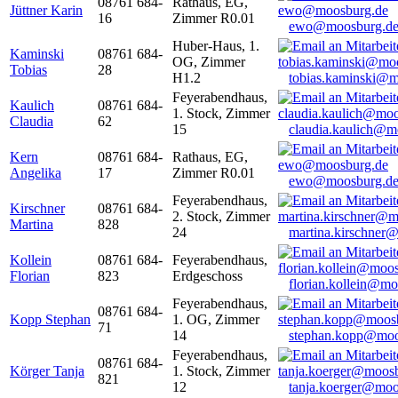
08761 684-
Rathaus, EG,
Jüttner Karin
16
Zimmer R0.01
ewo@moosburg.d
Huber-Haus, 1.
Kaminski
08761 684-
OG, Zimmer
Tobias
28
H1.2
tobias.kaminski@m
Feyerabendhaus,
Kaulich
08761 684-
1. Stock, Zimmer
Claudia
62
15
claudia.kaulich@m
Kern
08761 684-
Rathaus, EG,
Angelika
17
Zimmer R0.01
ewo@moosburg.d
Feyerabendhaus,
Kirschner
08761 684-
2. Stock, Zimmer
Martina
828
24
martina.kirschner
Kollein
08761 684-
Feyerabendhaus,
Florian
823
Erdgeschoss
florian.kollein@m
Feyerabendhaus,
08761 684-
Kopp Stephan
1. OG, Zimmer
71
14
stephan.kopp@moo
Feyerabendhaus,
08761 684-
Körger Tanja
1. Stock, Zimmer
821
12
tanja.koerger@moo