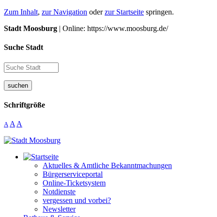
Zum Inhalt
,
zur Navigation
oder
zur Startseite
springen.
Stadt Moosburg
| Online: https://www.moosburg.de/
Suche Stadt
suchen
Schriftgröße
A
A
A
Aktuelles & Amtliche Bekanntmachungen
Bürgerserviceportal
Online-Ticketsystem
Notdienste
vergessen und vorbei?
Newsletter