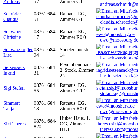
Andreas
57
Zimmer G1.1
andreas.schmidt@
Schröder
08761 684-
Rathaus, EG,
Claudia
51
Zimmer G1.1
claudia.schroeder
Schwaiger
08761 684-
Rathaus, EG,
Christine
17
Zimmer R0.01
ewo@moosburg.d
Schwarzkugler
08761 684-
Sudetenlandstr.
Lisa
94
14
lisa.schwarzkugle
Feyerabendhaus,
Setzensack
08761 684-
2. Stock, Zimmer
Ingrid
31
25
ingrid.setzensack
08761 684-
Rathaus, EG,
Sigl Stefan
55
Zimmer G1.1
stefan.sigl@moosb
Simmert
08761 684-
Rathaus, EG,
Tanja
18
Zimmer R0.01
ewo@moosburg.d
Huber-Haus, 1.
08761 684-
Sixt Theresa
OG, Zimmer
820
H1.1
theresa.sixt@moos