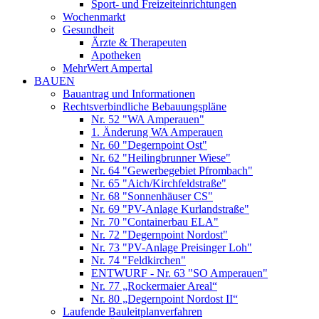
Sport- und Freizeiteinrichtungen
Wochenmarkt
Gesundheit
Ärzte & Therapeuten
Apotheken
MehrWert Ampertal
BAUEN
Bauantrag und Informationen
Rechtsverbindliche Bebauungspläne
Nr. 52 "WA Amperauen"
1. Änderung WA Amperauen
Nr. 60 "Degernpoint Ost"
Nr. 62 "Heilingbrunner Wiese"
Nr. 64 "Gewerbegebiet Pfrombach"
Nr. 65 "Aich/Kirchfeldstraße"
Nr. 68 "Sonnenhäuser CS"
Nr. 69 "PV-Anlage Kurlandstraße"
Nr. 70 "Containerbau ELA"
Nr. 72 "Degernpoint Nordost"
Nr. 73 "PV-Anlage Preisinger Loh"
Nr. 74 "Feldkirchen"
ENTWURF - Nr. 63 "SO Amperauen"
Nr. 77 „Rockermaier Areal“
Nr. 80 „Degernpoint Nordost II“
Laufende Bauleitplanverfahren