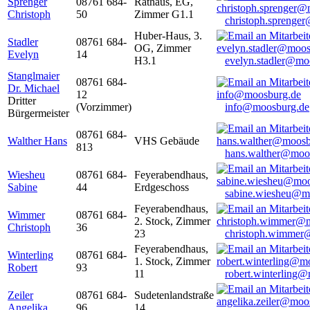
Sprenger
08761 684-
Rathaus, EG,
Christoph
50
Zimmer G1.1
christoph.sprenge
Huber-Haus, 3.
Stadler
08761 684-
OG, Zimmer
Evelyn
14
H3.1
evelyn.stadler@mo
Stanglmaier
08761 684-
Dr. Michael
12
Dritter
(Vorzimmer)
info@moosburg.de
Bürgermeister
08761 684-
Walther Hans
VHS Gebäude
813
hans.walther@moo
Wiesheu
08761 684-
Feyerabendhaus,
Sabine
44
Erdgeschoss
sabine.wiesheu@m
Feyerabendhaus,
Wimmer
08761 684-
2. Stock, Zimmer
Christoph
36
23
christoph.wimmer
Feyerabendhaus,
Winterling
08761 684-
1. Stock, Zimmer
Robert
93
11
robert.winterling
Zeiler
08761 684-
Sudetenlandstraße
Angelika
96
14