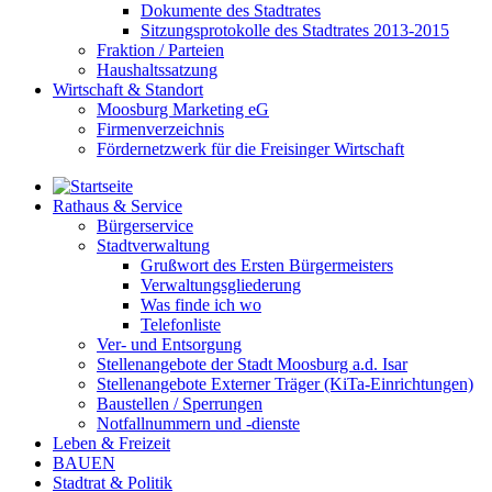
Dokumente des Stadtrates
Sitzungsprotokolle des Stadtrates 2013-2015
Fraktion / Parteien
Haushaltssatzung
Wirtschaft & Standort
Moosburg Marketing eG
Firmenverzeichnis
Fördernetzwerk für die Freisinger Wirtschaft
Rathaus & Service
Bürgerservice
Stadtverwaltung
Grußwort des Ersten Bürgermeisters
Verwaltungsgliederung
Was finde ich wo
Telefonliste
Ver- und Entsorgung
Stellenangebote der Stadt Moosburg a.d. Isar
Stellenangebote Externer Träger (KiTa-Einrichtungen)
Baustellen / Sperrungen
Notfallnummern und -dienste
Leben & Freizeit
BAUEN
Stadtrat & Politik