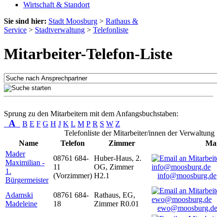
Wirtschaft & Standort
Sie sind hier:
Stadt Moosburg
>
Rathaus &
Service
>
Stadtverwaltung
>
Telefonliste
Mitarbeiter-Telefon-Liste
Sprung zu den Mitarbeitern mit dem Anfangsbuchstaben:
A
B
E
F
G
H
J
K
L
M
P
R
S
W
Z
Telefonliste der Mitarbeiter/innen der Verwaltung
Name
Telefon
Zimmer
Mai
Mader
08761 684-
Huber-Haus, 2.
Maximilian -
11
OG, Zimmer
1.
(Vorzimmer)
H2.1
info@moosburg.de
Bürgermeister
Adamski
08761 684-
Rathaus, EG,
Madeleine
18
Zimmer R0.01
ewo@moosburg.d