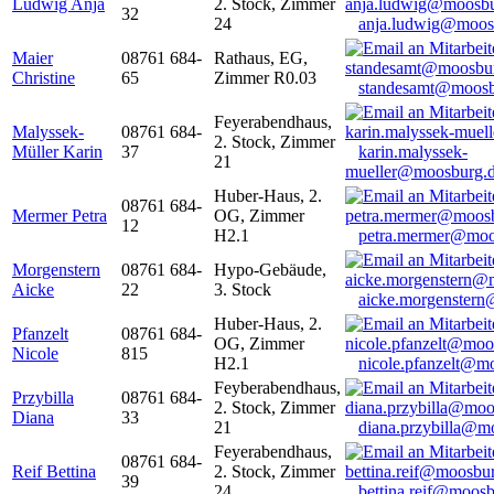
Ludwig Anja
2. Stock, Zimmer
32
24
anja.ludwig@moos
Maier
08761 684-
Rathaus, EG,
Christine
65
Zimmer R0.03
standesamt@moosb
Feyerabendhaus,
Malyssek-
08761 684-
2. Stock, Zimmer
Müller Karin
37
karin.malyssek-
21
mueller@moosburg.
Huber-Haus, 2.
08761 684-
Mermer Petra
OG, Zimmer
12
H2.1
petra.mermer@moo
Morgenstern
08761 684-
Hypo-Gebäude,
Aicke
22
3. Stock
aicke.morgenster
Huber-Haus, 2.
Pfanzelt
08761 684-
OG, Zimmer
Nicole
815
H2.1
nicole.pfanzelt@m
Feyberabendhaus,
Przybilla
08761 684-
2. Stock, Zimmer
Diana
33
21
diana.przybilla@m
Feyerabendhaus,
08761 684-
Reif Bettina
2. Stock, Zimmer
39
24
bettina.reif@moosb