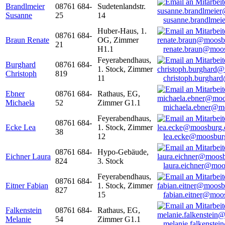
Brandlmeier
08761 684-
Sudetenlandstr.
Susanne
25
14
susanne.brandlme
Huber-Haus, 1.
08761 684-
Braun Renate
OG, Zimmer
21
H1.1
renate.braun@moo
Feyerabendhaus,
Burghard
08761 684-
1. Stock, Zimmer
Christoph
819
11
christoph.burghar
Ebner
08761 684-
Rathaus, EG,
Michaela
52
Zimmer G1.1
michaela.ebner@m
Feyerabendhaus,
08761 684-
Ecke Lea
1. Stock, Zimmer
38
12
lea.ecke@moosbur
08761 684-
Hypo-Gebäude,
Eichner Laura
824
3. Stock
laura.eichner@moo
Feyerabendhaus,
08761 684-
Eitner Fabian
1. Stock, Zimmer
827
15
fabian.eitner@moo
Falkenstein
08761 684-
Rathaus, EG,
Melanie
54
Zimmer G1.1
melanie.falkenste