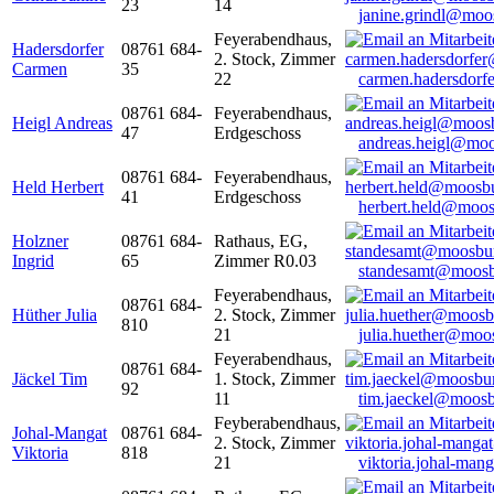
23
14
janine.grindl@moo
Feyerabendhaus,
Hadersdorfer
08761 684-
2. Stock, Zimmer
Carmen
35
22
carmen.hadersdor
08761 684-
Feyerabendhaus,
Heigl Andreas
47
Erdgeschoss
andreas.heigl@moo
08761 684-
Feyerabendhaus,
Held Herbert
41
Erdgeschoss
herbert.held@moos
Holzner
08761 684-
Rathaus, EG,
Ingrid
65
Zimmer R0.03
standesamt@moosb
Feyerabendhaus,
08761 684-
Hüther Julia
2. Stock, Zimmer
810
21
julia.huether@moo
Feyerabendhaus,
08761 684-
Jäckel Tim
1. Stock, Zimmer
92
11
tim.jaeckel@moosb
Feyberabendhaus,
Johal-Mangat
08761 684-
2. Stock, Zimmer
Viktoria
818
21
viktoria.johal-ma