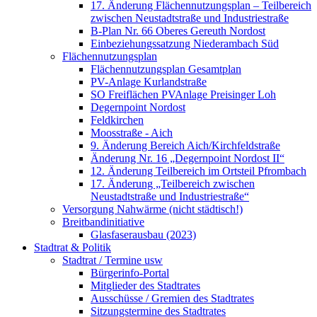
17. Änderung Flächennutzungsplan – Teilbereich
zwischen Neustadtstraße und Industriestraße
B-Plan Nr. 66 Oberes Gereuth Nordost
Einbeziehungssatzung Niederambach Süd
Flächennutzungsplan
Flächennutzungsplan Gesamtplan
PV-Anlage Kurlandstraße
SO Freiflächen PV­Anlage Preisinger Loh
Degernpoint Nordost
Feldkirchen
Moosstraße - Aich
9. Änderung Bereich Aich/Kirchfeldstraße
Änderung Nr. 16 „Degernpoint Nordost II“
12. Änderung Teilbereich im Ortsteil Pfrombach
17. Änderung „Teilbereich zwischen
Neustadtstraße und Industriestraße“
Versorgung Nahwärme (nicht städtisch!)
Breitbandinitiative
Glasfaserausbau (2023)
Stadtrat & Politik
Stadtrat / Termine usw
Bürgerinfo-Portal
Mitglieder des Stadtrates
Ausschüsse / Gremien des Stadtrates
Sitzungstermine des Stadtrates