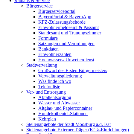
Rathaus & Service
Bürgerservice
Bürgerserviceportal
BayernPortal & BayernApp
KFZ-Zulassungsbehörde
Einwohnermeldeamt & Passamt
Standesamt und Trauungszimmer
Formulare
Satzungen und Verordnungen
Bankdaten
Einwohnerzahlen
Hochwasser-/ Unwetterdienst
Stadtverwaltung
Grußwort des Ersten Bürgermeisters
Verwaltungsgliederung
Was finde ich wo
Telefonliste
Ver- und Entsorgung
Abfallentsorgung
Wasser und Abwasser
Altglas- und Papiercontainer
Hundekotbeutel-Stationen
Kehrplan
Stellenangebote der Stadt Moosburg a.d. Isar
Stellenangebote Externer Träger (KiTa-Einrichtungen)