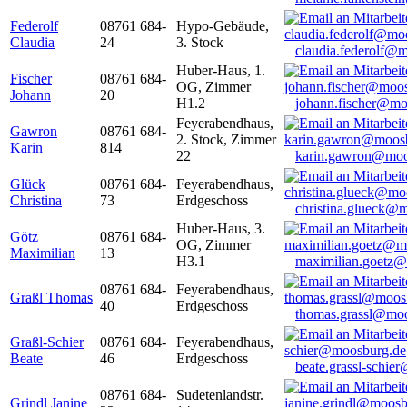
Federolf
08761 684-
Hypo-Gebäude,
Claudia
24
3. Stock
claudia.federolf@
Huber-Haus, 1.
Fischer
08761 684-
OG, Zimmer
Johann
20
H1.2
johann.fischer@mo
Feyerabendhaus,
Gawron
08761 684-
2. Stock, Zimmer
Karin
814
22
karin.gawron@moo
Glück
08761 684-
Feyerabendhaus,
Christina
73
Erdgeschoss
christina.glueck@
Huber-Haus, 3.
Götz
08761 684-
OG, Zimmer
Maximilian
13
H3.1
maximilian.goetz
08761 684-
Feyerabendhaus,
Graßl Thomas
40
Erdgeschoss
thomas.grassl@mo
Graßl-Schier
08761 684-
Feyerabendhaus,
Beate
46
Erdgeschoss
beate.grassl-schi
08761 684-
Sudetenlandstr.
Grindl Janine