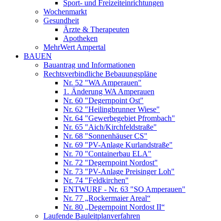
Sport- und Freizeiteinrichtungen
Wochenmarkt
Gesundheit
Ärzte & Therapeuten
Apotheken
MehrWert Ampertal
BAUEN
Bauantrag und Informationen
Rechtsverbindliche Bebauungspläne
Nr. 52 "WA Amperauen"
1. Änderung WA Amperauen
Nr. 60 "Degernpoint Ost"
Nr. 62 "Heilingbrunner Wiese"
Nr. 64 "Gewerbegebiet Pfrombach"
Nr. 65 "Aich/Kirchfeldstraße"
Nr. 68 "Sonnenhäuser CS"
Nr. 69 "PV-Anlage Kurlandstraße"
Nr. 70 "Containerbau ELA"
Nr. 72 "Degernpoint Nordost"
Nr. 73 "PV-Anlage Preisinger Loh"
Nr. 74 "Feldkirchen"
ENTWURF - Nr. 63 "SO Amperauen"
Nr. 77 „Rockermaier Areal“
Nr. 80 „Degernpoint Nordost II“
Laufende Bauleitplanverfahren