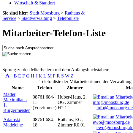
Wirtschaft & Standort
Sie sind hier:
Stadt Moosburg
>
Rathaus &
Service
>
Stadtverwaltung
>
Telefonliste
Mitarbeiter-Telefon-Liste
Sprung zu den Mitarbeitern mit dem Anfangsbuchstaben:
A
B
E
F
G
H
J
K
L
M
P
R
S
W
Z
Telefonliste der Mitarbeiter/innen der Verwaltung
Name
Telefon
Zimmer
Mai
Mader
08761 684-
Huber-Haus, 2.
Maximilian -
11
OG, Zimmer
1.
(Vorzimmer)
H2.1
info@moosburg.de
Bürgermeister
Adamski
08761 684-
Rathaus, EG,
Madeleine
18
Zimmer R0.01
ewo@moosburg.d