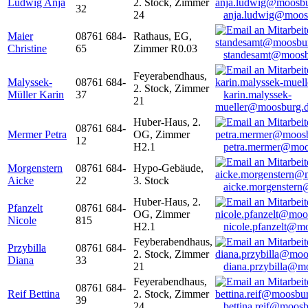
Ludwig Anja
2. Stock, Zimmer
32
24
anja.ludwig@moos
Maier
08761 684-
Rathaus, EG,
Christine
65
Zimmer R0.03
standesamt@moosb
Feyerabendhaus,
Malyssek-
08761 684-
2. Stock, Zimmer
Müller Karin
37
karin.malyssek-
21
mueller@moosburg.
Huber-Haus, 2.
08761 684-
Mermer Petra
OG, Zimmer
12
H2.1
petra.mermer@moo
Morgenstern
08761 684-
Hypo-Gebäude,
Aicke
22
3. Stock
aicke.morgenster
Huber-Haus, 2.
Pfanzelt
08761 684-
OG, Zimmer
Nicole
815
H2.1
nicole.pfanzelt@m
Feyberabendhaus,
Przybilla
08761 684-
2. Stock, Zimmer
Diana
33
21
diana.przybilla@m
Feyerabendhaus,
08761 684-
Reif Bettina
2. Stock, Zimmer
39
24
bettina.reif@moosb