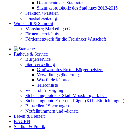
Dokumente des Stadtrates
Sitzungsprotokolle des Stadtrates 2013-2015
Fraktion / Parteien
Haushaltssatzung
Wirtschaft & Standort
Moosburg Marketing eG
Firmenverzeichnis
Fördernetzwerk für die Freisinger Wirtschaft
Rathaus & Service
Bürgerservice
Stadtverwaltung
Grußwort des Ersten Bürgermeisters
Verwaltungsgliederung
Was finde ich wo
Telefonliste
Ver- und Entsorgung
Stellenangebote der Stadt Moosburg a.d. Isar
Stellenangebote Externer Träger (KiTa-Einrichtungen)
Baustellen / Sperrungen
Notfallnummern und -dienste
Leben & Freizeit
BAUEN
Stadtrat & Politik