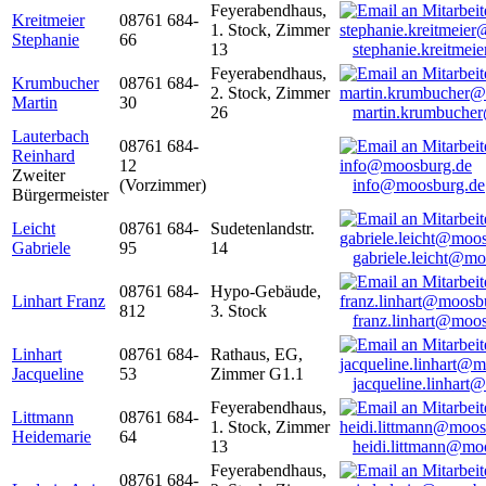
Feyerabendhaus,
Kreitmeier
08761 684-
1. Stock, Zimmer
Stephanie
66
13
stephanie.kreitme
Feyerabendhaus,
Krumbucher
08761 684-
2. Stock, Zimmer
Martin
30
26
martin.krumbuche
Lauterbach
08761 684-
Reinhard
12
Zweiter
(Vorzimmer)
info@moosburg.de
Bürgermeister
Leicht
08761 684-
Sudetenlandstr.
Gabriele
95
14
gabriele.leicht@m
08761 684-
Hypo-Gebäude,
Linhart Franz
812
3. Stock
franz.linhart@moo
Linhart
08761 684-
Rathaus, EG,
Jacqueline
53
Zimmer G1.1
jacqueline.linhart
Feyerabendhaus,
Littmann
08761 684-
1. Stock, Zimmer
Heidemarie
64
13
heidi.littmann@mo
Feyerabendhaus,
08761 684-