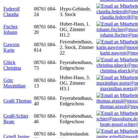
Federolf
08761 684-
Hypo-Gebäude,
Claudia
24
3. Stock
claudia.federolf@
Huber-Haus, 1.
Fischer
08761 684-
OG, Zimmer
Johann
20
H1.2
johann.fischer@mo
Feyerabendhaus,
Gawron
08761 684-
2. Stock, Zimmer
Karin
814
22
karin.gawron@moo
Glück
08761 684-
Feyerabendhaus,
Christina
73
Erdgeschoss
christina.glueck@
Huber-Haus, 3.
Götz
08761 684-
OG, Zimmer
Maximilian
13
H3.1
maximilian.goetz
08761 684-
Feyerabendhaus,
Graßl Thomas
40
Erdgeschoss
thomas.grassl@mo
Graßl-Schier
08761 684-
Feyerabendhaus,
Beate
46
Erdgeschoss
beate.grassl-schi
08761 684-
Sudetenlandstr.
Grindl Janine