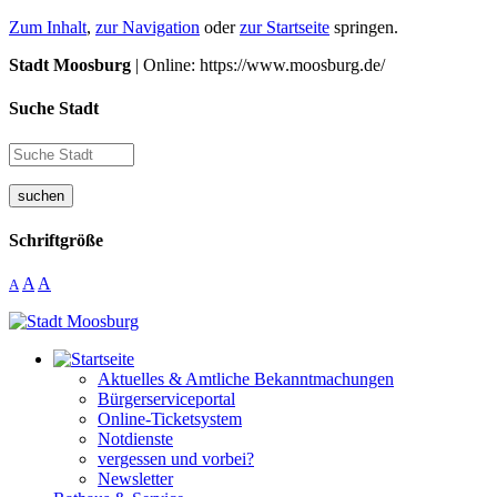
Zum Inhalt
,
zur Navigation
oder
zur Startseite
springen.
Stadt Moosburg
| Online: https://www.moosburg.de/
Suche Stadt
suchen
Schriftgröße
A
A
A
Aktuelles & Amtliche Bekanntmachungen
Bürgerserviceportal
Online-Ticketsystem
Notdienste
vergessen und vorbei?
Newsletter