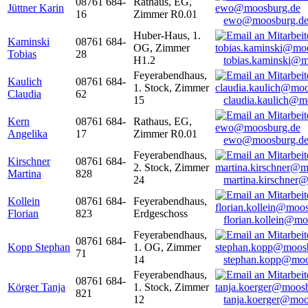
08761 684-
Rathaus, EG,
Jüttner Karin
16
Zimmer R0.01
ewo@moosburg.d
Huber-Haus, 1.
Kaminski
08761 684-
OG, Zimmer
Tobias
28
H1.2
tobias.kaminski@m
Feyerabendhaus,
Kaulich
08761 684-
1. Stock, Zimmer
Claudia
62
15
claudia.kaulich@m
Kern
08761 684-
Rathaus, EG,
Angelika
17
Zimmer R0.01
ewo@moosburg.d
Feyerabendhaus,
Kirschner
08761 684-
2. Stock, Zimmer
Martina
828
24
martina.kirschner
Kollein
08761 684-
Feyerabendhaus,
Florian
823
Erdgeschoss
florian.kollein@m
Feyerabendhaus,
08761 684-
Kopp Stephan
1. OG, Zimmer
71
14
stephan.kopp@moo
Feyerabendhaus,
08761 684-
Körger Tanja
1. Stock, Zimmer
821
12
tanja.koerger@moo