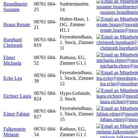
Brandlmeier
08761 684-
Sudetenlandstr.
Susanne
25
14
susanne.brandlme
Huber-Haus, 1.
08761 684-
Braun Renate
OG, Zimmer
21
H1.1
renate.braun@moo
Feyerabendhaus,
Burghard
08761 684-
1. Stock, Zimmer
Christoph
819
11
christoph.burghar
Ebner
08761 684-
Rathaus, EG,
Michaela
52
Zimmer G1.1
michaela.ebner@m
Feyerabendhaus,
08761 684-
Ecke Lea
1. Stock, Zimmer
38
12
lea.ecke@moosbur
08761 684-
Hypo-Gebäude,
Eichner Laura
824
3. Stock
laura.eichner@moo
Feyerabendhaus,
08761 684-
Eitner Fabian
1. Stock, Zimmer
827
15
fabian.eitner@moo
Falkenstein
08761 684-
Rathaus, EG,
Melanie
54
Zimmer G1.1
melanie.falkenste