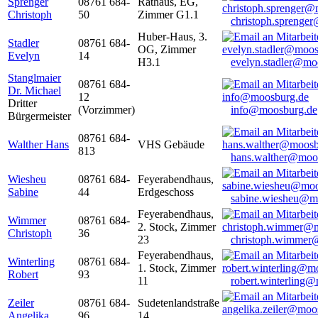
Sprenger
08761 684-
Rathaus, EG,
Christoph
50
Zimmer G1.1
christoph.sprenge
Huber-Haus, 3.
Stadler
08761 684-
OG, Zimmer
Evelyn
14
H3.1
evelyn.stadler@mo
Stanglmaier
08761 684-
Dr. Michael
12
Dritter
(Vorzimmer)
info@moosburg.de
Bürgermeister
08761 684-
Walther Hans
VHS Gebäude
813
hans.walther@moo
Wiesheu
08761 684-
Feyerabendhaus,
Sabine
44
Erdgeschoss
sabine.wiesheu@m
Feyerabendhaus,
Wimmer
08761 684-
2. Stock, Zimmer
Christoph
36
23
christoph.wimmer
Feyerabendhaus,
Winterling
08761 684-
1. Stock, Zimmer
Robert
93
11
robert.winterling
Zeiler
08761 684-
Sudetenlandstraße
Angelika
96
14