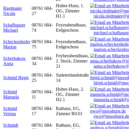
Huber-Haus, 1.
Riedmaier
08761 684-
OG, Zimmer
Nicola
27
H1.1
nicola.riedmaier@
Schafhauser
08761 684-
Feyerabendhaus,
Michael
74
Erdgeschoss
michael.schafhaus
Scheckenhofer
08761 684-
Feyerabendhaus,
Marion
75
Erdgeschoss
marion.scheckenh
Feyberabendhaus,
Scherbakow
08761 684-
2. Stock, Zimmer
Anna
34
21
anna.scherbakow@
08761 684-
Sudetenlandstraße
Schmid Birgit
25
14
birgit.schmid@moo
Huber-Haus, 2.
Schmid
08761 684-
OG, Zimmer
Manuela
11
H2.1
manuela.schmid@m
Schmid
08761 684-
Rathaus, EG,
Verena
17
Zimmer R0.01
ewo@moosburg.d
Schmidt
08761 684-
Rathaus, EG,