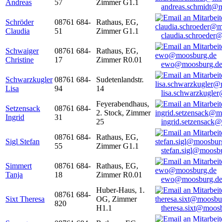
Andreas
57
Zimmer G1.1
andreas.schmidt@
Schröder
08761 684-
Rathaus, EG,
Claudia
51
Zimmer G1.1
claudia.schroeder
Schwaiger
08761 684-
Rathaus, EG,
Christine
17
Zimmer R0.01
ewo@moosburg.d
Schwarzkugler
08761 684-
Sudetenlandstr.
Lisa
94
14
lisa.schwarzkugle
Feyerabendhaus,
Setzensack
08761 684-
2. Stock, Zimmer
Ingrid
31
25
ingrid.setzensack
08761 684-
Rathaus, EG,
Sigl Stefan
55
Zimmer G1.1
stefan.sigl@moosb
Simmert
08761 684-
Rathaus, EG,
Tanja
18
Zimmer R0.01
ewo@moosburg.d
Huber-Haus, 1.
08761 684-
Sixt Theresa
OG, Zimmer
820
H1.1
theresa.sixt@moos