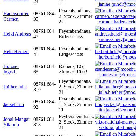
23
14
janine.grindl@moo
Feyerabendhaus,
Hadersdorfer
08761 684-
2. Stock, Zimmer
Carmen
35
22
carmen.hadersdor
08761 684-
Feyerabendhaus,
Heigl Andreas
47
Erdgeschoss
andreas.heigl@moo
08761 684-
Feyerabendhaus,
Held Herbert
41
Erdgeschoss
herbert.held@moos
Holzner
08761 684-
Rathaus, EG,
Ingrid
65
Zimmer R0.03
standesamt@moosb
Feyerabendhaus,
08761 684-
Hüther Julia
2. Stock, Zimmer
810
21
julia.huether@moo
Feyerabendhaus,
08761 684-
Jäckel Tim
1. Stock, Zimmer
92
11
tim.jaeckel@moosb
Feyberabendhaus,
Johal-Mangat
08761 684-
2. Stock, Zimmer
Viktoria
818
21
viktoria.johal-ma