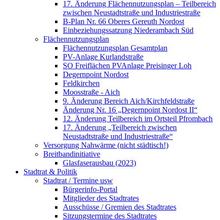
17. Änderung Flächennutzungsplan – Teilbereich
zwischen Neustadtstraße und Industriestraße
B-Plan Nr. 66 Oberes Gereuth Nordost
Einbeziehungssatzung Niederambach Süd
Flächennutzungsplan
Flächennutzungsplan Gesamtplan
PV-Anlage Kurlandstraße
SO Freiflächen PV­Anlage Preisinger Loh
Degernpoint Nordost
Feldkirchen
Moosstraße - Aich
9. Änderung Bereich Aich/Kirchfeldstraße
Änderung Nr. 16 „Degernpoint Nordost II“
12. Änderung Teilbereich im Ortsteil Pfrombach
17. Änderung „Teilbereich zwischen
Neustadtstraße und Industriestraße“
Versorgung Nahwärme (nicht städtisch!)
Breitbandinitiative
Glasfaserausbau (2023)
Stadtrat & Politik
Stadtrat / Termine usw
Bürgerinfo-Portal
Mitglieder des Stadtrates
Ausschüsse / Gremien des Stadtrates
Sitzungstermine des Stadtrates