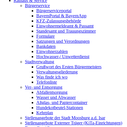
Rathaus & Service
Bürgerservice
Bürgerserviceportal
BayernPortal & BayernApp
KFZ-Zulassungsbehörde
Einwohnermeldeamt & Passamt
Standesamt und Trauungszimmer
Formulare
Satzungen und Verordnungen
Bankdaten
Einwohnerzahlen
Hochwasser-/ Unwetterdienst
Stadtverwaltung
Grußwort des Ersten Bürgermeisters
Verwaltungsgliederung
Was finde ich wo
Telefonliste
Ver- und Entsorgung
Abfallentsorgung
Wasser und Abwasser
Altglas- und Papiercontainer
Hundekotbeutel-Stationen
Kehrplan
Stellenangebote der Stadt Moosburg a.d. Isar
Stellenangebote Externer Träger (KiTa-Einrichtungen)