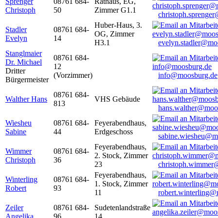
Sprenger
08761 684-
Rathaus, EG,
Christoph
50
Zimmer G1.1
christoph.sprenge
Huber-Haus, 3.
Stadler
08761 684-
OG, Zimmer
Evelyn
14
H3.1
evelyn.stadler@mo
Stanglmaier
08761 684-
Dr. Michael
12
Dritter
(Vorzimmer)
info@moosburg.de
Bürgermeister
08761 684-
Walther Hans
VHS Gebäude
813
hans.walther@moo
Wiesheu
08761 684-
Feyerabendhaus,
Sabine
44
Erdgeschoss
sabine.wiesheu@m
Feyerabendhaus,
Wimmer
08761 684-
2. Stock, Zimmer
Christoph
36
23
christoph.wimmer
Feyerabendhaus,
Winterling
08761 684-
1. Stock, Zimmer
Robert
93
11
robert.winterling
Zeiler
08761 684-
Sudetenlandstraße
Angelika
96
14