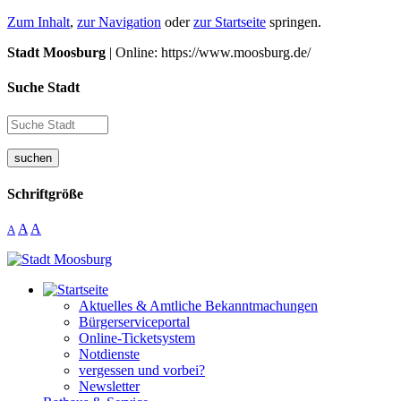
Zum Inhalt
,
zur Navigation
oder
zur Startseite
springen.
Stadt Moosburg
| Online: https://www.moosburg.de/
Suche Stadt
suchen
Schriftgröße
A
A
A
Aktuelles & Amtliche Bekanntmachungen
Bürgerserviceportal
Online-Ticketsystem
Notdienste
vergessen und vorbei?
Newsletter