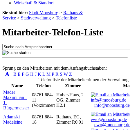
Wirtschaft & Standort
Sie sind hier:
Stadt Moosburg
>
Rathaus &
Service
>
Stadtverwaltung
>
Telefonliste
Mitarbeiter-Telefon-Liste
Sprung zu den Mitarbeitern mit dem Anfangsbuchstaben:
A
B
E
F
G
H
J
K
L
M
P
R
S
W
Z
Telefonliste der Mitarbeiter/innen der Verwaltung
Name
Telefon
Zimmer
Mai
Mader
08761 684-
Huber-Haus, 2.
Maximilian -
11
OG, Zimmer
1.
(Vorzimmer)
H2.1
info@moosburg.de
Bürgermeister
Adamski
08761 684-
Rathaus, EG,
Madeleine
18
Zimmer R0.01
ewo@moosburg.d