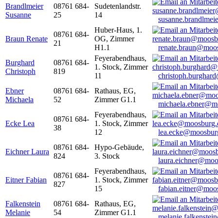
Brandlmeier
08761 684-
Sudetenlandstr.
Susanne
25
14
susanne.brandlme
Huber-Haus, 1.
08761 684-
Braun Renate
OG, Zimmer
21
H1.1
renate.braun@moo
Feyerabendhaus,
Burghard
08761 684-
1. Stock, Zimmer
Christoph
819
11
christoph.burghar
Ebner
08761 684-
Rathaus, EG,
Michaela
52
Zimmer G1.1
michaela.ebner@m
Feyerabendhaus,
08761 684-
Ecke Lea
1. Stock, Zimmer
38
12
lea.ecke@moosbur
08761 684-
Hypo-Gebäude,
Eichner Laura
824
3. Stock
laura.eichner@moo
Feyerabendhaus,
08761 684-
Eitner Fabian
1. Stock, Zimmer
827
15
fabian.eitner@moo
Falkenstein
08761 684-
Rathaus, EG,
Melanie
54
Zimmer G1.1
melanie.falkenste