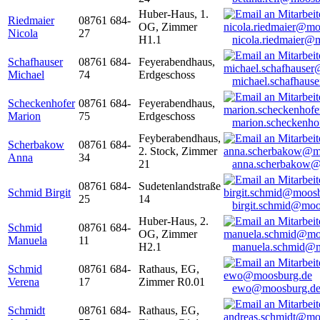
Huber-Haus, 1.
Riedmaier
08761 684-
OG, Zimmer
Nicola
27
H1.1
nicola.riedmaier@
Schafhauser
08761 684-
Feyerabendhaus,
Michael
74
Erdgeschoss
michael.schafhaus
Scheckenhofer
08761 684-
Feyerabendhaus,
Marion
75
Erdgeschoss
marion.scheckenh
Feyberabendhaus,
Scherbakow
08761 684-
2. Stock, Zimmer
Anna
34
21
anna.scherbakow@
08761 684-
Sudetenlandstraße
Schmid Birgit
25
14
birgit.schmid@moo
Huber-Haus, 2.
Schmid
08761 684-
OG, Zimmer
Manuela
11
H2.1
manuela.schmid@m
Schmid
08761 684-
Rathaus, EG,
Verena
17
Zimmer R0.01
ewo@moosburg.d
Schmidt
08761 684-
Rathaus, EG,