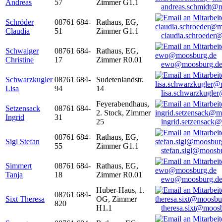
Andreas
57
Zimmer G1.1
andreas.schmidt@
Schröder
08761 684-
Rathaus, EG,
Claudia
51
Zimmer G1.1
claudia.schroeder
Schwaiger
08761 684-
Rathaus, EG,
Christine
17
Zimmer R0.01
ewo@moosburg.d
Schwarzkugler
08761 684-
Sudetenlandstr.
Lisa
94
14
lisa.schwarzkugle
Feyerabendhaus,
Setzensack
08761 684-
2. Stock, Zimmer
Ingrid
31
25
ingrid.setzensack
08761 684-
Rathaus, EG,
Sigl Stefan
55
Zimmer G1.1
stefan.sigl@moosb
Simmert
08761 684-
Rathaus, EG,
Tanja
18
Zimmer R0.01
ewo@moosburg.d
Huber-Haus, 1.
08761 684-
Sixt Theresa
OG, Zimmer
820
H1.1
theresa.sixt@moos