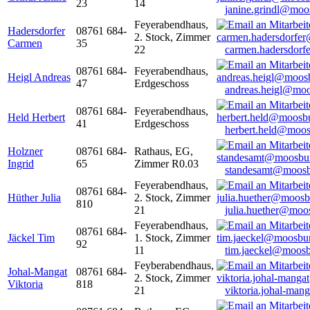
23
14
janine.grindl@moo
Feyerabendhaus,
Hadersdorfer
08761 684-
2. Stock, Zimmer
Carmen
35
22
carmen.hadersdor
08761 684-
Feyerabendhaus,
Heigl Andreas
47
Erdgeschoss
andreas.heigl@moo
08761 684-
Feyerabendhaus,
Held Herbert
41
Erdgeschoss
herbert.held@moos
Holzner
08761 684-
Rathaus, EG,
Ingrid
65
Zimmer R0.03
standesamt@moosb
Feyerabendhaus,
08761 684-
Hüther Julia
2. Stock, Zimmer
810
21
julia.huether@moo
Feyerabendhaus,
08761 684-
Jäckel Tim
1. Stock, Zimmer
92
11
tim.jaeckel@moosb
Feyberabendhaus,
Johal-Mangat
08761 684-
2. Stock, Zimmer
Viktoria
818
21
viktoria.johal-ma