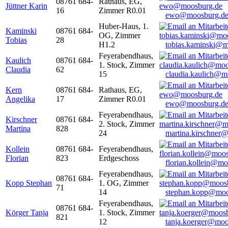
08761 684-
Rathaus, EG,
Jüttner Karin
16
Zimmer R0.01
ewo@moosburg.d
Huber-Haus, 1.
Kaminski
08761 684-
OG, Zimmer
Tobias
28
H1.2
tobias.kaminski@m
Feyerabendhaus,
Kaulich
08761 684-
1. Stock, Zimmer
Claudia
62
15
claudia.kaulich@m
Kern
08761 684-
Rathaus, EG,
Angelika
17
Zimmer R0.01
ewo@moosburg.d
Feyerabendhaus,
Kirschner
08761 684-
2. Stock, Zimmer
Martina
828
24
martina.kirschner
Kollein
08761 684-
Feyerabendhaus,
Florian
823
Erdgeschoss
florian.kollein@m
Feyerabendhaus,
08761 684-
Kopp Stephan
1. OG, Zimmer
71
14
stephan.kopp@moo
Feyerabendhaus,
08761 684-
Körger Tanja
1. Stock, Zimmer
821
12
tanja.koerger@moo