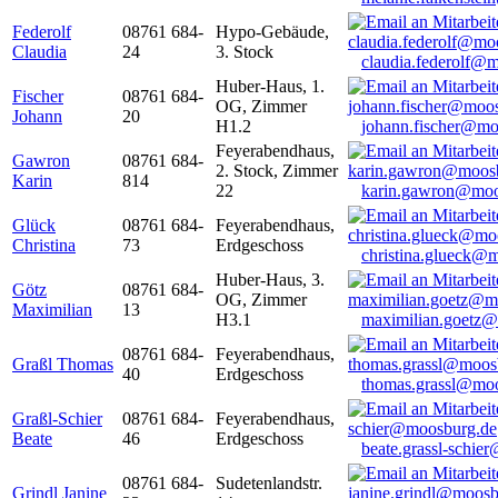
Federolf
08761 684-
Hypo-Gebäude,
Claudia
24
3. Stock
claudia.federolf@
Huber-Haus, 1.
Fischer
08761 684-
OG, Zimmer
Johann
20
H1.2
johann.fischer@mo
Feyerabendhaus,
Gawron
08761 684-
2. Stock, Zimmer
Karin
814
22
karin.gawron@moo
Glück
08761 684-
Feyerabendhaus,
Christina
73
Erdgeschoss
christina.glueck@
Huber-Haus, 3.
Götz
08761 684-
OG, Zimmer
Maximilian
13
H3.1
maximilian.goetz
08761 684-
Feyerabendhaus,
Graßl Thomas
40
Erdgeschoss
thomas.grassl@mo
Graßl-Schier
08761 684-
Feyerabendhaus,
Beate
46
Erdgeschoss
beate.grassl-schi
08761 684-
Sudetenlandstr.
Grindl Janine