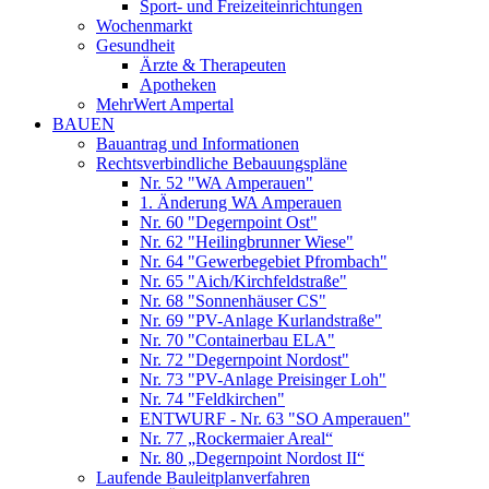
Sport- und Freizeiteinrichtungen
Wochenmarkt
Gesundheit
Ärzte & Therapeuten
Apotheken
MehrWert Ampertal
BAUEN
Bauantrag und Informationen
Rechtsverbindliche Bebauungspläne
Nr. 52 "WA Amperauen"
1. Änderung WA Amperauen
Nr. 60 "Degernpoint Ost"
Nr. 62 "Heilingbrunner Wiese"
Nr. 64 "Gewerbegebiet Pfrombach"
Nr. 65 "Aich/Kirchfeldstraße"
Nr. 68 "Sonnenhäuser CS"
Nr. 69 "PV-Anlage Kurlandstraße"
Nr. 70 "Containerbau ELA"
Nr. 72 "Degernpoint Nordost"
Nr. 73 "PV-Anlage Preisinger Loh"
Nr. 74 "Feldkirchen"
ENTWURF - Nr. 63 "SO Amperauen"
Nr. 77 „Rockermaier Areal“
Nr. 80 „Degernpoint Nordost II“
Laufende Bauleitplanverfahren