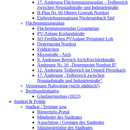
17. Änderung Flächennutzungsplan – Teilbereich
zwischen Neustadtstraße und Industriestraße
B-Plan Nr. 66 Oberes Gereuth Nordost
Einbeziehungssatzung Niederambach Süd
Flächennutzungsplan
Flächennutzungsplan Gesamtplan
PV-Anlage Kurlandstraße
SO Freiflächen PV­Anlage Preisinger Loh
Degernpoint Nordost
Feldkirchen
Moosstraße - Aich
9. Änderung Bereich Aich/Kirchfeldstraße
Änderung Nr. 16 „Degernpoint Nordost II“
12. Änderung Teilbereich im Ortsteil Pfrombach
17. Änderung „Teilbereich zwischen
Neustadtstraße und Industriestraße“
Versorgung Nahwärme (nicht städtisch!)
Breitbandinitiative
Glasfaserausbau (2023)
Stadtrat & Politik
Stadtrat / Termine usw
Bürgerinfo-Portal
Mitglieder des Stadtrates
Ausschüsse / Gremien des Stadtrates
Sitzungstermine des Stadtrates