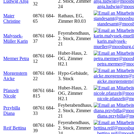
Ludwig Anja
2. Stock, Zimmer
32
24
anja.ludwig@moos
Maier
08761 684-
Rathaus, EG,
Christine
65
Zimmer R0.03
standesamt@moosb
Feyerabendhaus,
Malyssek-
08761 684-
2. Stock, Zimmer
Müller Karin
37
karin.malyssek-
21
mueller@moosburg.
Huber-Haus, 2.
08761 684-
Mermer Petra
OG, Zimmer
12
H2.1
petra.mermer@moo
Morgenstern
08761 684-
Hypo-Gebäude,
Aicke
22
3. Stock
aicke.morgenster
Huber-Haus, 2.
Pfanzelt
08761 684-
OG, Zimmer
Nicole
815
H2.1
nicole.pfanzelt@m
Feyberabendhaus,
Przybilla
08761 684-
2. Stock, Zimmer
Diana
33
21
diana.przybilla@m
Feyerabendhaus,
08761 684-
Reif Bettina
2. Stock, Zimmer
39
24
bettina.reif@moosb