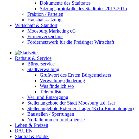
Dokumente des Stadtrates
Sitzungsprotokolle des Stadtrates 2013-2015
Fraktion / Parteien
Haushaltssatzung
Wirtschaft & Standort
Moosburg Marketing eG
Firmenverzeichnis
Fördernetzwerk für die Freisinger Wirtschaft
Rathaus & Service
Bürgerservice
Stadtverwaltung
Grußwort des Ersten Bürgermeisters
Verwaltungsgliederung
Was finde ich wo
Telefonliste
Ver- und Entsorgung
Stellenangebote der Stadt Moosburg a.d. Isar
Stellenangebote Externer Träger (KiTa-Einrichtungen)
Baustellen / Sperrungen
Notfallnummern und -dienste
Leben & Freizeit
BAUEN
Stadtrat & Politik