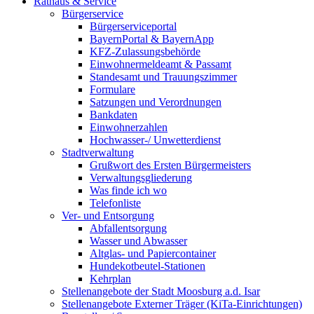
Rathaus & Service
Bürgerservice
Bürgerserviceportal
BayernPortal & BayernApp
KFZ-Zulassungsbehörde
Einwohnermeldeamt & Passamt
Standesamt und Trauungszimmer
Formulare
Satzungen und Verordnungen
Bankdaten
Einwohnerzahlen
Hochwasser-/ Unwetterdienst
Stadtverwaltung
Grußwort des Ersten Bürgermeisters
Verwaltungsgliederung
Was finde ich wo
Telefonliste
Ver- und Entsorgung
Abfallentsorgung
Wasser und Abwasser
Altglas- und Papiercontainer
Hundekotbeutel-Stationen
Kehrplan
Stellenangebote der Stadt Moosburg a.d. Isar
Stellenangebote Externer Träger (KiTa-Einrichtungen)