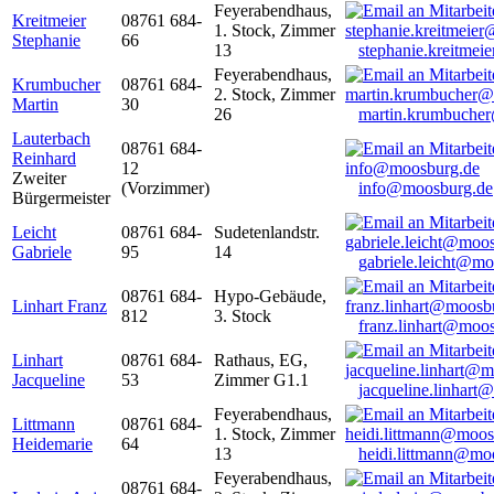
Feyerabendhaus,
Kreitmeier
08761 684-
1. Stock, Zimmer
Stephanie
66
13
stephanie.kreitme
Feyerabendhaus,
Krumbucher
08761 684-
2. Stock, Zimmer
Martin
30
26
martin.krumbuche
Lauterbach
08761 684-
Reinhard
12
Zweiter
(Vorzimmer)
info@moosburg.de
Bürgermeister
Leicht
08761 684-
Sudetenlandstr.
Gabriele
95
14
gabriele.leicht@m
08761 684-
Hypo-Gebäude,
Linhart Franz
812
3. Stock
franz.linhart@moo
Linhart
08761 684-
Rathaus, EG,
Jacqueline
53
Zimmer G1.1
jacqueline.linhart
Feyerabendhaus,
Littmann
08761 684-
1. Stock, Zimmer
Heidemarie
64
13
heidi.littmann@mo
Feyerabendhaus,
08761 684-