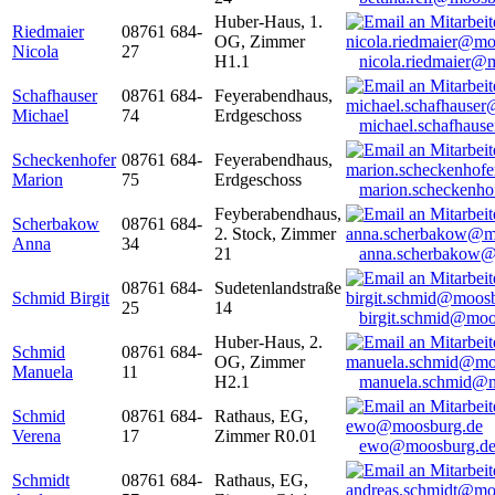
Huber-Haus, 1.
Riedmaier
08761 684-
OG, Zimmer
Nicola
27
H1.1
nicola.riedmaier@
Schafhauser
08761 684-
Feyerabendhaus,
Michael
74
Erdgeschoss
michael.schafhaus
Scheckenhofer
08761 684-
Feyerabendhaus,
Marion
75
Erdgeschoss
marion.scheckenh
Feyberabendhaus,
Scherbakow
08761 684-
2. Stock, Zimmer
Anna
34
21
anna.scherbakow@
08761 684-
Sudetenlandstraße
Schmid Birgit
25
14
birgit.schmid@moo
Huber-Haus, 2.
Schmid
08761 684-
OG, Zimmer
Manuela
11
H2.1
manuela.schmid@m
Schmid
08761 684-
Rathaus, EG,
Verena
17
Zimmer R0.01
ewo@moosburg.d
Schmidt
08761 684-
Rathaus, EG,