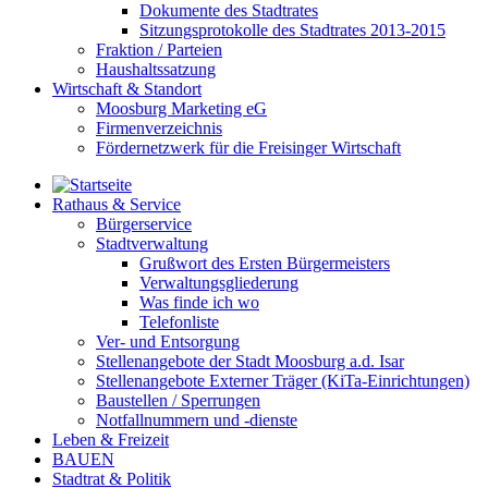
Dokumente des Stadtrates
Sitzungsprotokolle des Stadtrates 2013-2015
Fraktion / Parteien
Haushaltssatzung
Wirtschaft & Standort
Moosburg Marketing eG
Firmenverzeichnis
Fördernetzwerk für die Freisinger Wirtschaft
Rathaus & Service
Bürgerservice
Stadtverwaltung
Grußwort des Ersten Bürgermeisters
Verwaltungsgliederung
Was finde ich wo
Telefonliste
Ver- und Entsorgung
Stellenangebote der Stadt Moosburg a.d. Isar
Stellenangebote Externer Träger (KiTa-Einrichtungen)
Baustellen / Sperrungen
Notfallnummern und -dienste
Leben & Freizeit
BAUEN
Stadtrat & Politik