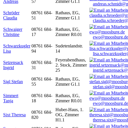
Andreas
57
Zimmer G1.1
andreas.schmidt@
Schröder
08761 684-
Rathaus, EG,
Claudia
51
Zimmer G1.1
claudia.schroeder
Schwaiger
08761 684-
Rathaus, EG,
Christine
17
Zimmer R0.01
ewo@moosburg.d
Schwarzkugler
08761 684-
Sudetenlandstr.
Lisa
94
14
lisa.schwarzkugle
Feyerabendhaus,
Setzensack
08761 684-
2. Stock, Zimmer
Ingrid
31
25
ingrid.setzensack
08761 684-
Rathaus, EG,
Sigl Stefan
55
Zimmer G1.1
stefan.sigl@moosb
Simmert
08761 684-
Rathaus, EG,
Tanja
18
Zimmer R0.01
ewo@moosburg.d
Huber-Haus, 1.
08761 684-
Sixt Theresa
OG, Zimmer
820
H1.1
theresa.sixt@moos