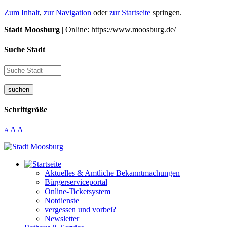
Zum Inhalt
,
zur Navigation
oder
zur Startseite
springen.
Stadt Moosburg
| Online: https://www.moosburg.de/
Suche Stadt
suchen
Schriftgröße
A
A
A
Aktuelles & Amtliche Bekanntmachungen
Bürgerserviceportal
Online-Ticketsystem
Notdienste
vergessen und vorbei?
Newsletter