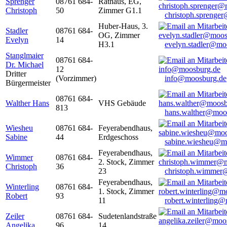
Sprenger
08761 684-
Rathaus, EG,
Christoph
50
Zimmer G1.1
christoph.sprenge
Huber-Haus, 3.
Stadler
08761 684-
OG, Zimmer
Evelyn
14
H3.1
evelyn.stadler@mo
Stanglmaier
08761 684-
Dr. Michael
12
Dritter
(Vorzimmer)
info@moosburg.de
Bürgermeister
08761 684-
Walther Hans
VHS Gebäude
813
hans.walther@moo
Wiesheu
08761 684-
Feyerabendhaus,
Sabine
44
Erdgeschoss
sabine.wiesheu@m
Feyerabendhaus,
Wimmer
08761 684-
2. Stock, Zimmer
Christoph
36
23
christoph.wimmer
Feyerabendhaus,
Winterling
08761 684-
1. Stock, Zimmer
Robert
93
11
robert.winterling
Zeiler
08761 684-
Sudetenlandstraße
Angelika
96
14