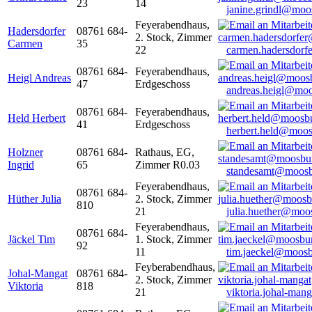
23
14
janine.grindl@moo
Feyerabendhaus,
Hadersdorfer
08761 684-
2. Stock, Zimmer
Carmen
35
22
carmen.hadersdor
08761 684-
Feyerabendhaus,
Heigl Andreas
47
Erdgeschoss
andreas.heigl@moo
08761 684-
Feyerabendhaus,
Held Herbert
41
Erdgeschoss
herbert.held@moos
Holzner
08761 684-
Rathaus, EG,
Ingrid
65
Zimmer R0.03
standesamt@moosb
Feyerabendhaus,
08761 684-
Hüther Julia
2. Stock, Zimmer
810
21
julia.huether@moo
Feyerabendhaus,
08761 684-
Jäckel Tim
1. Stock, Zimmer
92
11
tim.jaeckel@moosb
Feyberabendhaus,
Johal-Mangat
08761 684-
2. Stock, Zimmer
Viktoria
818
21
viktoria.johal-ma