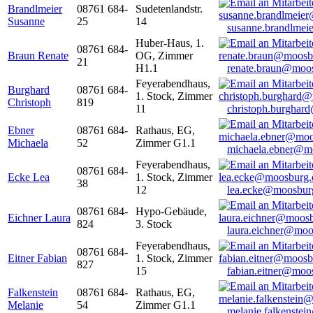
Brandlmeier
08761 684-
Sudetenlandstr.
Susanne
25
14
susanne.brandlme
Huber-Haus, 1.
08761 684-
Braun Renate
OG, Zimmer
21
H1.1
renate.braun@moo
Feyerabendhaus,
Burghard
08761 684-
1. Stock, Zimmer
Christoph
819
11
christoph.burghar
Ebner
08761 684-
Rathaus, EG,
Michaela
52
Zimmer G1.1
michaela.ebner@m
Feyerabendhaus,
08761 684-
Ecke Lea
1. Stock, Zimmer
38
12
lea.ecke@moosbur
08761 684-
Hypo-Gebäude,
Eichner Laura
824
3. Stock
laura.eichner@moo
Feyerabendhaus,
08761 684-
Eitner Fabian
1. Stock, Zimmer
827
15
fabian.eitner@moo
Falkenstein
08761 684-
Rathaus, EG,
Melanie
54
Zimmer G1.1
melanie.falkenste