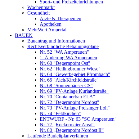
Sport- und Freizeiteinrichtungen
Wochenmarkt
Gesundheit
Ärzte & Therapeuten
Apotheken
MehrWert Ampertal
BAUEN
Bauantrag und Informationen
Rechtsverbindliche Bebauungspläne
Nr. 52 "WA Amperauen"
1. Änderung WA Amperauen
Nr. 60 "Degernpoint Ost"
Nr. 62 "Heilingbrunner Wiese"
Nr. 64 "Gewerbegebiet Pfrombach"
Nr. 65 "Aich/Kirchfeldstraße"
Nr. 68 "Sonnenhäuser CS"
Nr. 69 "PV-Anlage Kurlandstraße"
Nr. 70 "Containerbau ELA"
Nr. 72 "Degernpoint Nordost"
Nr. 73 "PV-Anlage Preisinger Loh"
Nr. 74 "Feldkirchen"
ENTWURF - Nr. 63 "SO Amperauen"
Nr. 77 „Rockermaier Areal“
Nr. 80 „Degernpoint Nordost II“
Laufende Bauleitplanverfahren