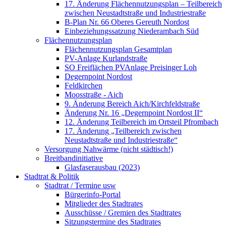
17. Änderung Flächennutzungsplan – Teilbereich
zwischen Neustadtstraße und Industriestraße
B-Plan Nr. 66 Oberes Gereuth Nordost
Einbeziehungssatzung Niederambach Süd
Flächennutzungsplan
Flächennutzungsplan Gesamtplan
PV-Anlage Kurlandstraße
SO Freiflächen PV­Anlage Preisinger Loh
Degernpoint Nordost
Feldkirchen
Moosstraße - Aich
9. Änderung Bereich Aich/Kirchfeldstraße
Änderung Nr. 16 „Degernpoint Nordost II“
12. Änderung Teilbereich im Ortsteil Pfrombach
17. Änderung „Teilbereich zwischen
Neustadtstraße und Industriestraße“
Versorgung Nahwärme (nicht städtisch!)
Breitbandinitiative
Glasfaserausbau (2023)
Stadtrat & Politik
Stadtrat / Termine usw
Bürgerinfo-Portal
Mitglieder des Stadtrates
Ausschüsse / Gremien des Stadtrates
Sitzungstermine des Stadtrates