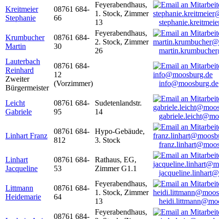
Feyerabendhaus,
Kreitmeier
08761 684-
1. Stock, Zimmer
Stephanie
66
13
stephanie.kreitme
Feyerabendhaus,
Krumbucher
08761 684-
2. Stock, Zimmer
Martin
30
26
martin.krumbuche
Lauterbach
08761 684-
Reinhard
12
Zweiter
(Vorzimmer)
info@moosburg.de
Bürgermeister
Leicht
08761 684-
Sudetenlandstr.
Gabriele
95
14
gabriele.leicht@m
08761 684-
Hypo-Gebäude,
Linhart Franz
812
3. Stock
franz.linhart@moo
Linhart
08761 684-
Rathaus, EG,
Jacqueline
53
Zimmer G1.1
jacqueline.linhart
Feyerabendhaus,
Littmann
08761 684-
1. Stock, Zimmer
Heidemarie
64
13
heidi.littmann@mo
Feyerabendhaus,
08761 684-