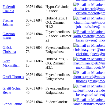
Federolf
08761 684-
Hypo-Gebäude,
Claudia
24
3. Stock
claudia.federolf@
Huber-Haus, 1.
Fischer
08761 684-
OG, Zimmer
Johann
20
H1.2
johann.fischer@mo
Feyerabendhaus,
Gawron
08761 684-
2. Stock, Zimmer
Karin
814
22
karin.gawron@moo
Glück
08761 684-
Feyerabendhaus,
Christina
73
Erdgeschoss
christina.glueck@
Huber-Haus, 3.
Götz
08761 684-
OG, Zimmer
Maximilian
13
H3.1
maximilian.goetz
08761 684-
Feyerabendhaus,
Graßl Thomas
40
Erdgeschoss
thomas.grassl@mo
Graßl-Schier
08761 684-
Feyerabendhaus,
Beate
46
Erdgeschoss
beate.grassl-schi
08761 684-
Sudetenlandstr.
Grindl Janine