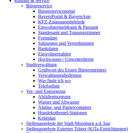
Rathaus & Service
Bürgerservice
Bürgerserviceportal
BayernPortal & BayernApp
KFZ-Zulassungsbehörde
Einwohnermeldeamt & Passamt
Standesamt und Trauungszimmer
Formulare
Satzungen und Verordnungen
Bankdaten
Einwohnerzahlen
Hochwasser-/ Unwetterdienst
Stadtverwaltung
Grußwort des Ersten Bürgermeisters
Verwaltungsgliederung
Was finde ich wo
Telefonliste
Ver- und Entsorgung
Abfallentsorgung
Wasser und Abwasser
Altglas- und Papiercontainer
Hundekotbeutel-Stationen
Kehrplan
Stellenangebote der Stadt Moosburg a.d. Isar
Stellenangebote Externer Träger (KiTa-Einrichtungen)