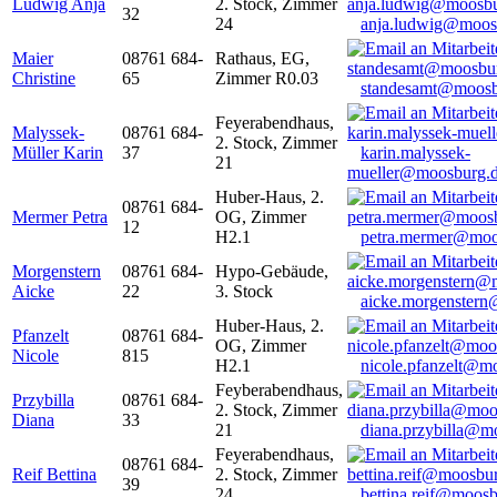
Ludwig Anja
2. Stock, Zimmer
32
24
anja.ludwig@moos
Maier
08761 684-
Rathaus, EG,
Christine
65
Zimmer R0.03
standesamt@moosb
Feyerabendhaus,
Malyssek-
08761 684-
2. Stock, Zimmer
Müller Karin
37
karin.malyssek-
21
mueller@moosburg.
Huber-Haus, 2.
08761 684-
Mermer Petra
OG, Zimmer
12
H2.1
petra.mermer@moo
Morgenstern
08761 684-
Hypo-Gebäude,
Aicke
22
3. Stock
aicke.morgenster
Huber-Haus, 2.
Pfanzelt
08761 684-
OG, Zimmer
Nicole
815
H2.1
nicole.pfanzelt@m
Feyberabendhaus,
Przybilla
08761 684-
2. Stock, Zimmer
Diana
33
21
diana.przybilla@m
Feyerabendhaus,
08761 684-
Reif Bettina
2. Stock, Zimmer
39
24
bettina.reif@moosb