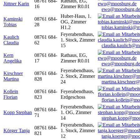
08761 684-
Rathaus, EG,
Jüttner Karin
16
Zimmer R0.01
ewo@moosburg.d
Huber-Haus, 1.
Kaminski
08761 684-
OG, Zimmer
Tobias
28
H1.2
tobias.kaminski@m
Feyerabendhaus,
Kaulich
08761 684-
1. Stock, Zimmer
Claudia
62
15
claudia.kaulich@m
Kern
08761 684-
Rathaus, EG,
Angelika
17
Zimmer R0.01
ewo@moosburg.d
Feyerabendhaus,
Kirschner
08761 684-
2. Stock, Zimmer
Martina
828
24
martina.kirschner
Kollein
08761 684-
Feyerabendhaus,
Florian
823
Erdgeschoss
florian.kollein@m
Feyerabendhaus,
08761 684-
Kopp Stephan
1. OG, Zimmer
71
14
stephan.kopp@moo
Feyerabendhaus,
08761 684-
Körger Tanja
1. Stock, Zimmer
821
12
tanja.koerger@moo