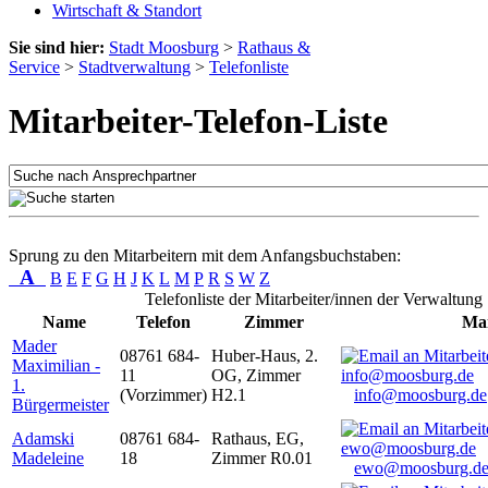
Wirtschaft & Standort
Sie sind hier:
Stadt Moosburg
>
Rathaus &
Service
>
Stadtverwaltung
>
Telefonliste
Mitarbeiter-Telefon-Liste
Sprung zu den Mitarbeitern mit dem Anfangsbuchstaben:
A
B
E
F
G
H
J
K
L
M
P
R
S
W
Z
Telefonliste der Mitarbeiter/innen der Verwaltung
Name
Telefon
Zimmer
Mai
Mader
08761 684-
Huber-Haus, 2.
Maximilian -
11
OG, Zimmer
1.
(Vorzimmer)
H2.1
info@moosburg.de
Bürgermeister
Adamski
08761 684-
Rathaus, EG,
Madeleine
18
Zimmer R0.01
ewo@moosburg.d