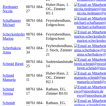
Huber-Haus, 1.
Riedmaier
08761 684-
OG, Zimmer
Nicola
27
H1.1
nicola.riedmaier@
Schafhauser
08761 684-
Feyerabendhaus,
Michael
74
Erdgeschoss
michael.schafhaus
Scheckenhofer
08761 684-
Feyerabendhaus,
Marion
75
Erdgeschoss
marion.scheckenh
Feyberabendhaus,
Scherbakow
08761 684-
2. Stock, Zimmer
Anna
34
21
anna.scherbakow@
08761 684-
Sudetenlandstraße
Schmid Birgit
25
14
birgit.schmid@moo
Huber-Haus, 2.
Schmid
08761 684-
OG, Zimmer
Manuela
11
H2.1
manuela.schmid@m
Schmid
08761 684-
Rathaus, EG,
Verena
17
Zimmer R0.01
ewo@moosburg.d
Schmidt
08761 684-
Rathaus, EG,