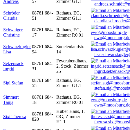
Andreas
57
Zimmer G1.1
andreas.schmidt@
Schröder
08761 684-
Rathaus, EG,
Claudia
51
Zimmer G1.1
claudia.schroeder
Schwaiger
08761 684-
Rathaus, EG,
Christine
17
Zimmer R0.01
ewo@moosburg.d
Schwarzkugler
08761 684-
Sudetenlandstr.
Lisa
94
14
lisa.schwarzkugle
Feyerabendhaus,
Setzensack
08761 684-
2. Stock, Zimmer
Ingrid
31
25
ingrid.setzensack
08761 684-
Rathaus, EG,
Sigl Stefan
55
Zimmer G1.1
stefan.sigl@moosb
Simmert
08761 684-
Rathaus, EG,
Tanja
18
Zimmer R0.01
ewo@moosburg.d
Huber-Haus, 1.
08761 684-
Sixt Theresa
OG, Zimmer
820
H1.1
theresa.sixt@moos