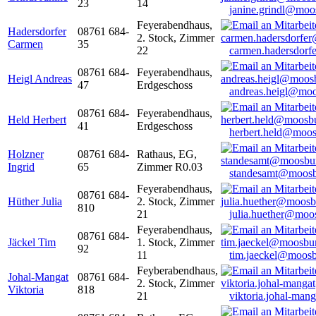
23
14
janine.grindl@moo
Feyerabendhaus,
Hadersdorfer
08761 684-
2. Stock, Zimmer
Carmen
35
22
carmen.hadersdor
08761 684-
Feyerabendhaus,
Heigl Andreas
47
Erdgeschoss
andreas.heigl@moo
08761 684-
Feyerabendhaus,
Held Herbert
41
Erdgeschoss
herbert.held@moos
Holzner
08761 684-
Rathaus, EG,
Ingrid
65
Zimmer R0.03
standesamt@moosb
Feyerabendhaus,
08761 684-
Hüther Julia
2. Stock, Zimmer
810
21
julia.huether@moo
Feyerabendhaus,
08761 684-
Jäckel Tim
1. Stock, Zimmer
92
11
tim.jaeckel@moosb
Feyberabendhaus,
Johal-Mangat
08761 684-
2. Stock, Zimmer
Viktoria
818
21
viktoria.johal-ma