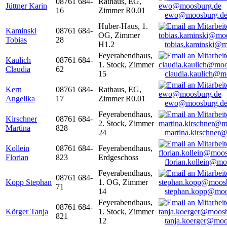
08761 684-
Rathaus, EG,
Jüttner Karin
16
Zimmer R0.01
ewo@moosburg.d
Huber-Haus, 1.
Kaminski
08761 684-
OG, Zimmer
Tobias
28
H1.2
tobias.kaminski@m
Feyerabendhaus,
Kaulich
08761 684-
1. Stock, Zimmer
Claudia
62
15
claudia.kaulich@m
Kern
08761 684-
Rathaus, EG,
Angelika
17
Zimmer R0.01
ewo@moosburg.d
Feyerabendhaus,
Kirschner
08761 684-
2. Stock, Zimmer
Martina
828
24
martina.kirschner
Kollein
08761 684-
Feyerabendhaus,
Florian
823
Erdgeschoss
florian.kollein@m
Feyerabendhaus,
08761 684-
Kopp Stephan
1. OG, Zimmer
71
14
stephan.kopp@moo
Feyerabendhaus,
08761 684-
Körger Tanja
1. Stock, Zimmer
821
12
tanja.koerger@moo