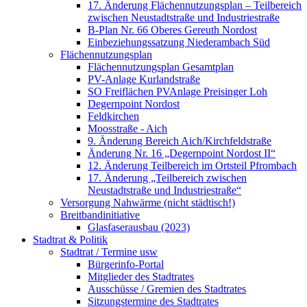
17. Änderung Flächennutzungsplan – Teilbereich
zwischen Neustadtstraße und Industriestraße
B-Plan Nr. 66 Oberes Gereuth Nordost
Einbeziehungssatzung Niederambach Süd
Flächennutzungsplan
Flächennutzungsplan Gesamtplan
PV-Anlage Kurlandstraße
SO Freiflächen PV­Anlage Preisinger Loh
Degernpoint Nordost
Feldkirchen
Moosstraße - Aich
9. Änderung Bereich Aich/Kirchfeldstraße
Änderung Nr. 16 „Degernpoint Nordost II“
12. Änderung Teilbereich im Ortsteil Pfrombach
17. Änderung „Teilbereich zwischen
Neustadtstraße und Industriestraße“
Versorgung Nahwärme (nicht städtisch!)
Breitbandinitiative
Glasfaserausbau (2023)
Stadtrat & Politik
Stadtrat / Termine usw
Bürgerinfo-Portal
Mitglieder des Stadtrates
Ausschüsse / Gremien des Stadtrates
Sitzungstermine des Stadtrates