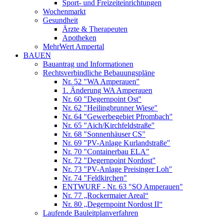
Sport- und Freizeiteinrichtungen
Wochenmarkt
Gesundheit
Ärzte & Therapeuten
Apotheken
MehrWert Ampertal
BAUEN
Bauantrag und Informationen
Rechtsverbindliche Bebauungspläne
Nr. 52 "WA Amperauen"
1. Änderung WA Amperauen
Nr. 60 "Degernpoint Ost"
Nr. 62 "Heilingbrunner Wiese"
Nr. 64 "Gewerbegebiet Pfrombach"
Nr. 65 "Aich/Kirchfeldstraße"
Nr. 68 "Sonnenhäuser CS"
Nr. 69 "PV-Anlage Kurlandstraße"
Nr. 70 "Containerbau ELA"
Nr. 72 "Degernpoint Nordost"
Nr. 73 "PV-Anlage Preisinger Loh"
Nr. 74 "Feldkirchen"
ENTWURF - Nr. 63 "SO Amperauen"
Nr. 77 „Rockermaier Areal“
Nr. 80 „Degernpoint Nordost II“
Laufende Bauleitplanverfahren