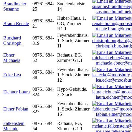
Brandlmeier
08761 684-
Sudetenlandstr.
Susanne
25
14
susanne.brandlme
Huber-Haus, 1.
08761 684-
Braun Renate
OG, Zimmer
21
H1.1
renate.braun@moo
Feyerabendhaus,
Burghard
08761 684-
1. Stock, Zimmer
Christoph
819
11
christoph.burghar
Ebner
08761 684-
Rathaus, EG,
Michaela
52
Zimmer G1.1
michaela.ebner@m
Feyerabendhaus,
08761 684-
Ecke Lea
1. Stock, Zimmer
38
12
lea.ecke@moosbur
08761 684-
Hypo-Gebäude,
Eichner Laura
824
3. Stock
laura.eichner@moo
Feyerabendhaus,
08761 684-
Eitner Fabian
1. Stock, Zimmer
827
15
fabian.eitner@moo
Falkenstein
08761 684-
Rathaus, EG,
Melanie
54
Zimmer G1.1
melanie.falkenste