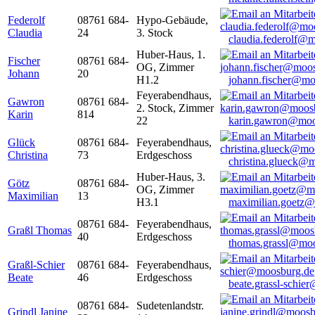
Federolf
08761 684-
Hypo-Gebäude,
Claudia
24
3. Stock
claudia.federolf@
Huber-Haus, 1.
Fischer
08761 684-
OG, Zimmer
Johann
20
H1.2
johann.fischer@mo
Feyerabendhaus,
Gawron
08761 684-
2. Stock, Zimmer
Karin
814
22
karin.gawron@moo
Glück
08761 684-
Feyerabendhaus,
Christina
73
Erdgeschoss
christina.glueck@
Huber-Haus, 3.
Götz
08761 684-
OG, Zimmer
Maximilian
13
H3.1
maximilian.goetz
08761 684-
Feyerabendhaus,
Graßl Thomas
40
Erdgeschoss
thomas.grassl@mo
Graßl-Schier
08761 684-
Feyerabendhaus,
Beate
46
Erdgeschoss
beate.grassl-schi
08761 684-
Sudetenlandstr.
Grindl Janine