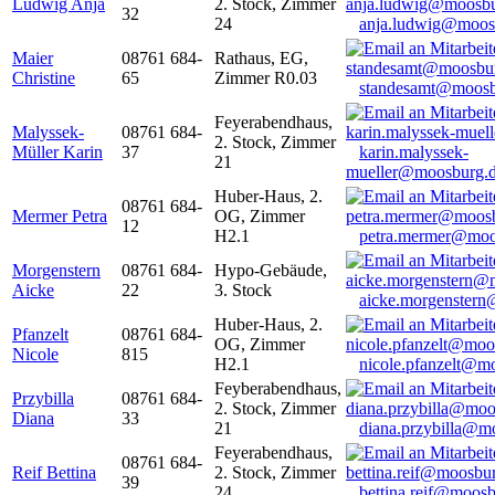
Ludwig Anja
2. Stock, Zimmer
32
24
anja.ludwig@moos
Maier
08761 684-
Rathaus, EG,
Christine
65
Zimmer R0.03
standesamt@moosb
Feyerabendhaus,
Malyssek-
08761 684-
2. Stock, Zimmer
Müller Karin
37
karin.malyssek-
21
mueller@moosburg.
Huber-Haus, 2.
08761 684-
Mermer Petra
OG, Zimmer
12
H2.1
petra.mermer@moo
Morgenstern
08761 684-
Hypo-Gebäude,
Aicke
22
3. Stock
aicke.morgenster
Huber-Haus, 2.
Pfanzelt
08761 684-
OG, Zimmer
Nicole
815
H2.1
nicole.pfanzelt@m
Feyberabendhaus,
Przybilla
08761 684-
2. Stock, Zimmer
Diana
33
21
diana.przybilla@m
Feyerabendhaus,
08761 684-
Reif Bettina
2. Stock, Zimmer
39
24
bettina.reif@moosb