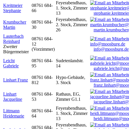
Feyerabendhaus,
Kreitmeier
08761 684-
1. Stock, Zimmer
Stephanie
66
13
stephanie.kreitme
Feyerabendhaus,
Krumbucher
08761 684-
2. Stock, Zimmer
Martin
30
26
martin.krumbuche
Lauterbach
08761 684-
Reinhard
12
Zweiter
(Vorzimmer)
info@moosburg.de
Bürgermeister
Leicht
08761 684-
Sudetenlandstr.
Gabriele
95
14
gabriele.leicht@m
08761 684-
Hypo-Gebäude,
Linhart Franz
812
3. Stock
franz.linhart@moo
Linhart
08761 684-
Rathaus, EG,
Jacqueline
53
Zimmer G1.1
jacqueline.linhart
Feyerabendhaus,
Littmann
08761 684-
1. Stock, Zimmer
Heidemarie
64
13
heidi.littmann@mo
Feyerabendhaus,
08761 684-