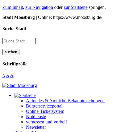
Zum Inhalt
,
zur Navigation
oder
zur Startseite
springen.
Stadt Moosburg
| Online: https://www.moosburg.de/
Suche Stadt
suchen
Schriftgröße
A
A
A
Aktuelles & Amtliche Bekanntmachungen
Bürgerserviceportal
Online-Ticketsystem
Notdienste
vergessen und vorbei?
Newsletter