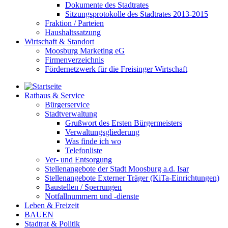
Dokumente des Stadtrates
Sitzungsprotokolle des Stadtrates 2013-2015
Fraktion / Parteien
Haushaltssatzung
Wirtschaft & Standort
Moosburg Marketing eG
Firmenverzeichnis
Fördernetzwerk für die Freisinger Wirtschaft
Rathaus & Service
Bürgerservice
Stadtverwaltung
Grußwort des Ersten Bürgermeisters
Verwaltungsgliederung
Was finde ich wo
Telefonliste
Ver- und Entsorgung
Stellenangebote der Stadt Moosburg a.d. Isar
Stellenangebote Externer Träger (KiTa-Einrichtungen)
Baustellen / Sperrungen
Notfallnummern und -dienste
Leben & Freizeit
BAUEN
Stadtrat & Politik