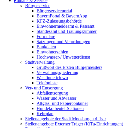
Rathaus & Service
Bürgerservice
Bürgerserviceportal
BayernPortal & BayernApp
KFZ-Zulassungsbehörde
Einwohnermeldeamt & Passamt
Standesamt und Trauungszimmer
Formulare
Satzungen und Verordnungen
Bankdaten
Einwohnerzahlen
Hochwasser-/ Unwetterdienst
Stadtverwaltung
Grußwort des Ersten Bürgermeisters
Verwaltungsgliederung
Was finde ich wo
Telefonliste
Ver- und Entsorgung
Abfallentsorgung
Wasser und Abwasser
Altglas- und Papiercontainer
Hundekotbeutel-Stationen
Kehrplan
Stellenangebote der Stadt Moosburg a.d. Isar
Stellenangebote Externer Träger (KiTa-Einrichtungen)