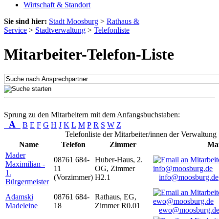
Wirtschaft & Standort
Sie sind hier:
Stadt Moosburg
>
Rathaus &
Service
>
Stadtverwaltung
>
Telefonliste
Mitarbeiter-Telefon-Liste
Sprung zu den Mitarbeitern mit dem Anfangsbuchstaben:
A
B
E
F
G
H
J
K
L
M
P
R
S
W
Z
Telefonliste der Mitarbeiter/innen der Verwaltung
Name
Telefon
Zimmer
Mai
Mader
08761 684-
Huber-Haus, 2.
Maximilian -
11
OG, Zimmer
1.
(Vorzimmer)
H2.1
info@moosburg.de
Bürgermeister
Adamski
08761 684-
Rathaus, EG,
Madeleine
18
Zimmer R0.01
ewo@moosburg.d