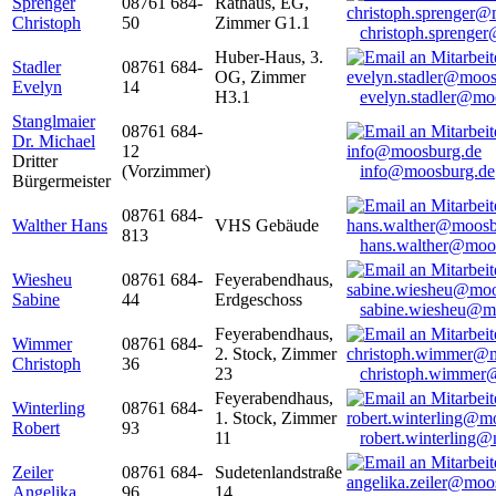
Sprenger
08761 684-
Rathaus, EG,
Christoph
50
Zimmer G1.1
christoph.sprenge
Huber-Haus, 3.
Stadler
08761 684-
OG, Zimmer
Evelyn
14
H3.1
evelyn.stadler@mo
Stanglmaier
08761 684-
Dr. Michael
12
Dritter
(Vorzimmer)
info@moosburg.de
Bürgermeister
08761 684-
Walther Hans
VHS Gebäude
813
hans.walther@moo
Wiesheu
08761 684-
Feyerabendhaus,
Sabine
44
Erdgeschoss
sabine.wiesheu@m
Feyerabendhaus,
Wimmer
08761 684-
2. Stock, Zimmer
Christoph
36
23
christoph.wimmer
Feyerabendhaus,
Winterling
08761 684-
1. Stock, Zimmer
Robert
93
11
robert.winterling
Zeiler
08761 684-
Sudetenlandstraße
Angelika
96
14