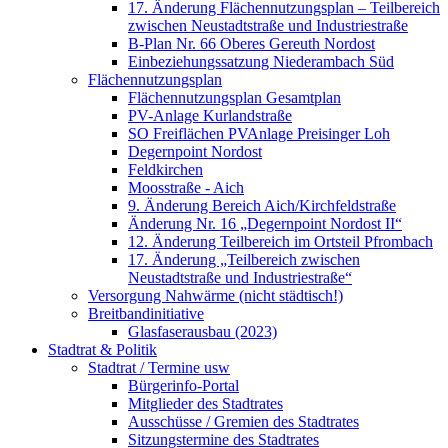
17. Änderung Flächennutzungsplan – Teilbereich
zwischen Neustadtstraße und Industriestraße
B-Plan Nr. 66 Oberes Gereuth Nordost
Einbeziehungssatzung Niederambach Süd
Flächennutzungsplan
Flächennutzungsplan Gesamtplan
PV-Anlage Kurlandstraße
SO Freiflächen PV­Anlage Preisinger Loh
Degernpoint Nordost
Feldkirchen
Moosstraße - Aich
9. Änderung Bereich Aich/Kirchfeldstraße
Änderung Nr. 16 „Degernpoint Nordost II“
12. Änderung Teilbereich im Ortsteil Pfrombach
17. Änderung „Teilbereich zwischen
Neustadtstraße und Industriestraße“
Versorgung Nahwärme (nicht städtisch!)
Breitbandinitiative
Glasfaserausbau (2023)
Stadtrat & Politik
Stadtrat / Termine usw
Bürgerinfo-Portal
Mitglieder des Stadtrates
Ausschüsse / Gremien des Stadtrates
Sitzungstermine des Stadtrates