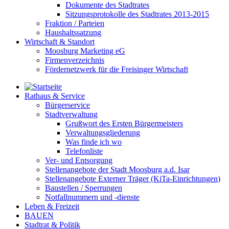
Dokumente des Stadtrates
Sitzungsprotokolle des Stadtrates 2013-2015
Fraktion / Parteien
Haushaltssatzung
Wirtschaft & Standort
Moosburg Marketing eG
Firmenverzeichnis
Fördernetzwerk für die Freisinger Wirtschaft
Rathaus & Service
Bürgerservice
Stadtverwaltung
Grußwort des Ersten Bürgermeisters
Verwaltungsgliederung
Was finde ich wo
Telefonliste
Ver- und Entsorgung
Stellenangebote der Stadt Moosburg a.d. Isar
Stellenangebote Externer Träger (KiTa-Einrichtungen)
Baustellen / Sperrungen
Notfallnummern und -dienste
Leben & Freizeit
BAUEN
Stadtrat & Politik