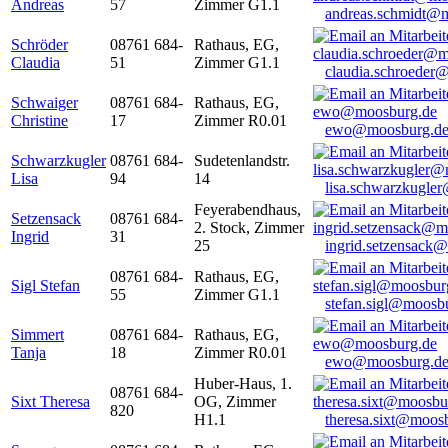
Andreas
57
Zimmer G1.1
andreas.schmidt@
Schröder
08761 684-
Rathaus, EG,
Claudia
51
Zimmer G1.1
claudia.schroeder
Schwaiger
08761 684-
Rathaus, EG,
Christine
17
Zimmer R0.01
ewo@moosburg.d
Schwarzkugler
08761 684-
Sudetenlandstr.
Lisa
94
14
lisa.schwarzkugle
Feyerabendhaus,
Setzensack
08761 684-
2. Stock, Zimmer
Ingrid
31
25
ingrid.setzensack
08761 684-
Rathaus, EG,
Sigl Stefan
55
Zimmer G1.1
stefan.sigl@moosb
Simmert
08761 684-
Rathaus, EG,
Tanja
18
Zimmer R0.01
ewo@moosburg.d
Huber-Haus, 1.
08761 684-
Sixt Theresa
OG, Zimmer
820
H1.1
theresa.sixt@moos