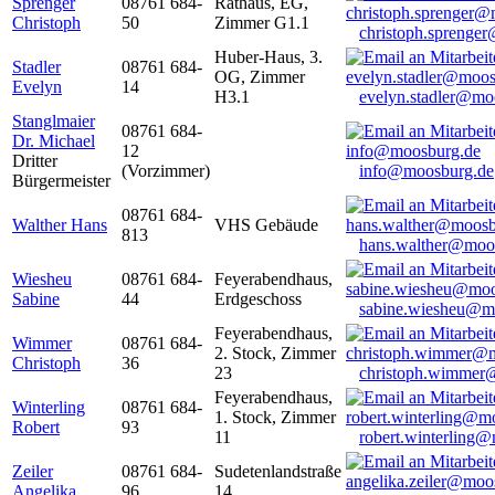
Sprenger
08761 684-
Rathaus, EG,
Christoph
50
Zimmer G1.1
christoph.sprenge
Huber-Haus, 3.
Stadler
08761 684-
OG, Zimmer
Evelyn
14
H3.1
evelyn.stadler@mo
Stanglmaier
08761 684-
Dr. Michael
12
Dritter
(Vorzimmer)
info@moosburg.de
Bürgermeister
08761 684-
Walther Hans
VHS Gebäude
813
hans.walther@moo
Wiesheu
08761 684-
Feyerabendhaus,
Sabine
44
Erdgeschoss
sabine.wiesheu@m
Feyerabendhaus,
Wimmer
08761 684-
2. Stock, Zimmer
Christoph
36
23
christoph.wimmer
Feyerabendhaus,
Winterling
08761 684-
1. Stock, Zimmer
Robert
93
11
robert.winterling
Zeiler
08761 684-
Sudetenlandstraße
Angelika
96
14