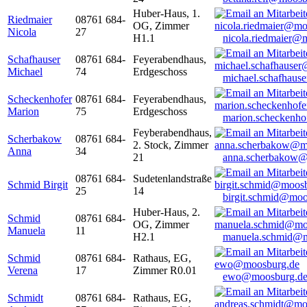
Huber-Haus, 1.
Riedmaier
08761 684-
OG, Zimmer
Nicola
27
H1.1
nicola.riedmaier@
Schafhauser
08761 684-
Feyerabendhaus,
Michael
74
Erdgeschoss
michael.schafhaus
Scheckenhofer
08761 684-
Feyerabendhaus,
Marion
75
Erdgeschoss
marion.scheckenh
Feyberabendhaus,
Scherbakow
08761 684-
2. Stock, Zimmer
Anna
34
21
anna.scherbakow@
08761 684-
Sudetenlandstraße
Schmid Birgit
25
14
birgit.schmid@moo
Huber-Haus, 2.
Schmid
08761 684-
OG, Zimmer
Manuela
11
H2.1
manuela.schmid@m
Schmid
08761 684-
Rathaus, EG,
Verena
17
Zimmer R0.01
ewo@moosburg.d
Schmidt
08761 684-
Rathaus, EG,