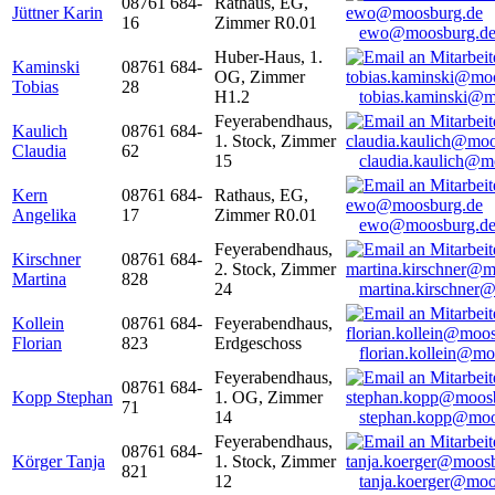
08761 684-
Rathaus, EG,
Jüttner Karin
16
Zimmer R0.01
ewo@moosburg.d
Huber-Haus, 1.
Kaminski
08761 684-
OG, Zimmer
Tobias
28
H1.2
tobias.kaminski@m
Feyerabendhaus,
Kaulich
08761 684-
1. Stock, Zimmer
Claudia
62
15
claudia.kaulich@m
Kern
08761 684-
Rathaus, EG,
Angelika
17
Zimmer R0.01
ewo@moosburg.d
Feyerabendhaus,
Kirschner
08761 684-
2. Stock, Zimmer
Martina
828
24
martina.kirschner
Kollein
08761 684-
Feyerabendhaus,
Florian
823
Erdgeschoss
florian.kollein@m
Feyerabendhaus,
08761 684-
Kopp Stephan
1. OG, Zimmer
71
14
stephan.kopp@moo
Feyerabendhaus,
08761 684-
Körger Tanja
1. Stock, Zimmer
821
12
tanja.koerger@moo