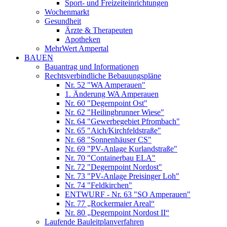
Sport- und Freizeiteinrichtungen
Wochenmarkt
Gesundheit
Ärzte & Therapeuten
Apotheken
MehrWert Ampertal
BAUEN
Bauantrag und Informationen
Rechtsverbindliche Bebauungspläne
Nr. 52 "WA Amperauen"
1. Änderung WA Amperauen
Nr. 60 "Degernpoint Ost"
Nr. 62 "Heilingbrunner Wiese"
Nr. 64 "Gewerbegebiet Pfrombach"
Nr. 65 "Aich/Kirchfeldstraße"
Nr. 68 "Sonnenhäuser CS"
Nr. 69 "PV-Anlage Kurlandstraße"
Nr. 70 "Containerbau ELA"
Nr. 72 "Degernpoint Nordost"
Nr. 73 "PV-Anlage Preisinger Loh"
Nr. 74 "Feldkirchen"
ENTWURF - Nr. 63 "SO Amperauen"
Nr. 77 „Rockermaier Areal“
Nr. 80 „Degernpoint Nordost II“
Laufende Bauleitplanverfahren