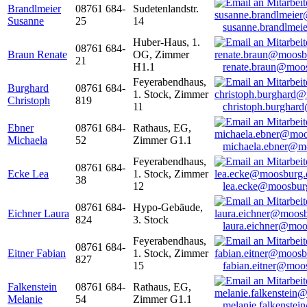
Brandlmeier
08761 684-
Sudetenlandstr.
Susanne
25
14
susanne.brandlme
Huber-Haus, 1.
08761 684-
Braun Renate
OG, Zimmer
21
H1.1
renate.braun@moo
Feyerabendhaus,
Burghard
08761 684-
1. Stock, Zimmer
Christoph
819
11
christoph.burghar
Ebner
08761 684-
Rathaus, EG,
Michaela
52
Zimmer G1.1
michaela.ebner@m
Feyerabendhaus,
08761 684-
Ecke Lea
1. Stock, Zimmer
38
12
lea.ecke@moosbur
08761 684-
Hypo-Gebäude,
Eichner Laura
824
3. Stock
laura.eichner@moo
Feyerabendhaus,
08761 684-
Eitner Fabian
1. Stock, Zimmer
827
15
fabian.eitner@moo
Falkenstein
08761 684-
Rathaus, EG,
Melanie
54
Zimmer G1.1
melanie.falkenste