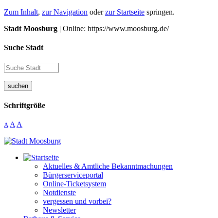
Zum Inhalt
,
zur Navigation
oder
zur Startseite
springen.
Stadt Moosburg
| Online: https://www.moosburg.de/
Suche Stadt
suchen
Schriftgröße
A
A
A
Aktuelles & Amtliche Bekanntmachungen
Bürgerserviceportal
Online-Ticketsystem
Notdienste
vergessen und vorbei?
Newsletter