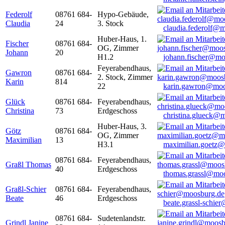
Federolf
08761 684-
Hypo-Gebäude,
Claudia
24
3. Stock
claudia.federolf@
Huber-Haus, 1.
Fischer
08761 684-
OG, Zimmer
Johann
20
H1.2
johann.fischer@mo
Feyerabendhaus,
Gawron
08761 684-
2. Stock, Zimmer
Karin
814
22
karin.gawron@moo
Glück
08761 684-
Feyerabendhaus,
Christina
73
Erdgeschoss
christina.glueck@
Huber-Haus, 3.
Götz
08761 684-
OG, Zimmer
Maximilian
13
H3.1
maximilian.goetz
08761 684-
Feyerabendhaus,
Graßl Thomas
40
Erdgeschoss
thomas.grassl@mo
Graßl-Schier
08761 684-
Feyerabendhaus,
Beate
46
Erdgeschoss
beate.grassl-schi
08761 684-
Sudetenlandstr.
Grindl Janine