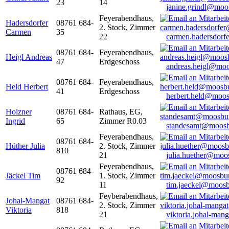
23
14
janine.grindl@moo
Feyerabendhaus,
Hadersdorfer
08761 684-
2. Stock, Zimmer
Carmen
35
22
carmen.hadersdor
08761 684-
Feyerabendhaus,
Heigl Andreas
47
Erdgeschoss
andreas.heigl@moo
08761 684-
Feyerabendhaus,
Held Herbert
41
Erdgeschoss
herbert.held@moos
Holzner
08761 684-
Rathaus, EG,
Ingrid
65
Zimmer R0.03
standesamt@moosb
Feyerabendhaus,
08761 684-
Hüther Julia
2. Stock, Zimmer
810
21
julia.huether@moo
Feyerabendhaus,
08761 684-
Jäckel Tim
1. Stock, Zimmer
92
11
tim.jaeckel@moosb
Feyberabendhaus,
Johal-Mangat
08761 684-
2. Stock, Zimmer
Viktoria
818
21
viktoria.johal-ma