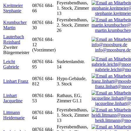
Feyerabendhaus,
Kreitmeier
08761 684-
1. Stock, Zimmer
Stephanie
66
13
stephanie.kreitme
Feyerabendhaus,
Krumbucher
08761 684-
2. Stock, Zimmer
Martin
30
26
martin.krumbuche
Lauterbach
08761 684-
Reinhard
12
Zweiter
(Vorzimmer)
info@moosburg.de
Bürgermeister
Leicht
08761 684-
Sudetenlandstr.
Gabriele
95
14
gabriele.leicht@m
08761 684-
Hypo-Gebäude,
Linhart Franz
812
3. Stock
franz.linhart@moo
Linhart
08761 684-
Rathaus, EG,
Jacqueline
53
Zimmer G1.1
jacqueline.linhart
Feyerabendhaus,
Littmann
08761 684-
1. Stock, Zimmer
Heidemarie
64
13
heidi.littmann@mo
Feyerabendhaus,
08761 684-