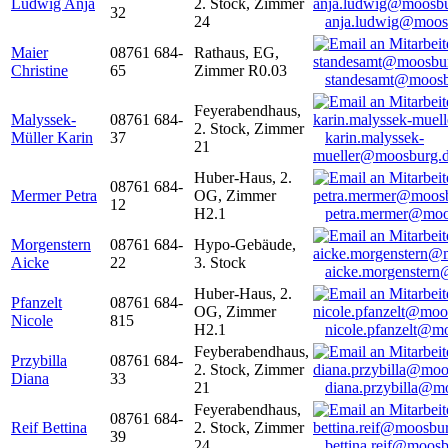
Ludwig Anja
2. Stock, Zimmer
32
24
anja.ludwig@moos
Maier
08761 684-
Rathaus, EG,
Christine
65
Zimmer R0.03
standesamt@moosb
Feyerabendhaus,
Malyssek-
08761 684-
2. Stock, Zimmer
Müller Karin
37
karin.malyssek-
21
mueller@moosburg.
Huber-Haus, 2.
08761 684-
Mermer Petra
OG, Zimmer
12
H2.1
petra.mermer@moo
Morgenstern
08761 684-
Hypo-Gebäude,
Aicke
22
3. Stock
aicke.morgenster
Huber-Haus, 2.
Pfanzelt
08761 684-
OG, Zimmer
Nicole
815
H2.1
nicole.pfanzelt@m
Feyberabendhaus,
Przybilla
08761 684-
2. Stock, Zimmer
Diana
33
21
diana.przybilla@m
Feyerabendhaus,
08761 684-
Reif Bettina
2. Stock, Zimmer
39
24
bettina.reif@moosb