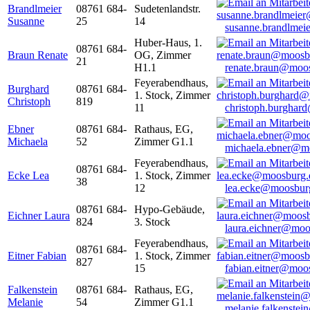
Brandlmeier
08761 684-
Sudetenlandstr.
Susanne
25
14
susanne.brandlme
Huber-Haus, 1.
08761 684-
Braun Renate
OG, Zimmer
21
H1.1
renate.braun@moo
Feyerabendhaus,
Burghard
08761 684-
1. Stock, Zimmer
Christoph
819
11
christoph.burghar
Ebner
08761 684-
Rathaus, EG,
Michaela
52
Zimmer G1.1
michaela.ebner@m
Feyerabendhaus,
08761 684-
Ecke Lea
1. Stock, Zimmer
38
12
lea.ecke@moosbur
08761 684-
Hypo-Gebäude,
Eichner Laura
824
3. Stock
laura.eichner@moo
Feyerabendhaus,
08761 684-
Eitner Fabian
1. Stock, Zimmer
827
15
fabian.eitner@moo
Falkenstein
08761 684-
Rathaus, EG,
Melanie
54
Zimmer G1.1
melanie.falkenste