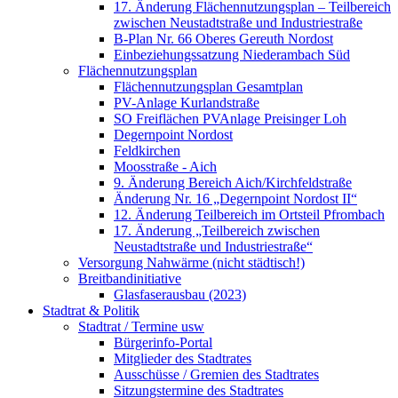
17. Änderung Flächennutzungsplan – Teilbereich
zwischen Neustadtstraße und Industriestraße
B-Plan Nr. 66 Oberes Gereuth Nordost
Einbeziehungssatzung Niederambach Süd
Flächennutzungsplan
Flächennutzungsplan Gesamtplan
PV-Anlage Kurlandstraße
SO Freiflächen PV­Anlage Preisinger Loh
Degernpoint Nordost
Feldkirchen
Moosstraße - Aich
9. Änderung Bereich Aich/Kirchfeldstraße
Änderung Nr. 16 „Degernpoint Nordost II“
12. Änderung Teilbereich im Ortsteil Pfrombach
17. Änderung „Teilbereich zwischen
Neustadtstraße und Industriestraße“
Versorgung Nahwärme (nicht städtisch!)
Breitbandinitiative
Glasfaserausbau (2023)
Stadtrat & Politik
Stadtrat / Termine usw
Bürgerinfo-Portal
Mitglieder des Stadtrates
Ausschüsse / Gremien des Stadtrates
Sitzungstermine des Stadtrates