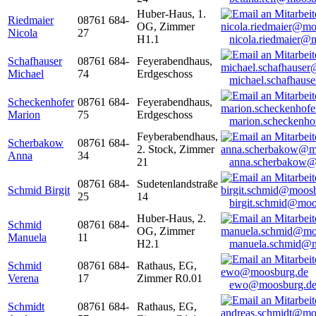
Huber-Haus, 1.
Riedmaier
08761 684-
OG, Zimmer
Nicola
27
H1.1
nicola.riedmaier@
Schafhauser
08761 684-
Feyerabendhaus,
Michael
74
Erdgeschoss
michael.schafhaus
Scheckenhofer
08761 684-
Feyerabendhaus,
Marion
75
Erdgeschoss
marion.scheckenh
Feyberabendhaus,
Scherbakow
08761 684-
2. Stock, Zimmer
Anna
34
21
anna.scherbakow@
08761 684-
Sudetenlandstraße
Schmid Birgit
25
14
birgit.schmid@moo
Huber-Haus, 2.
Schmid
08761 684-
OG, Zimmer
Manuela
11
H2.1
manuela.schmid@m
Schmid
08761 684-
Rathaus, EG,
Verena
17
Zimmer R0.01
ewo@moosburg.d
Schmidt
08761 684-
Rathaus, EG,