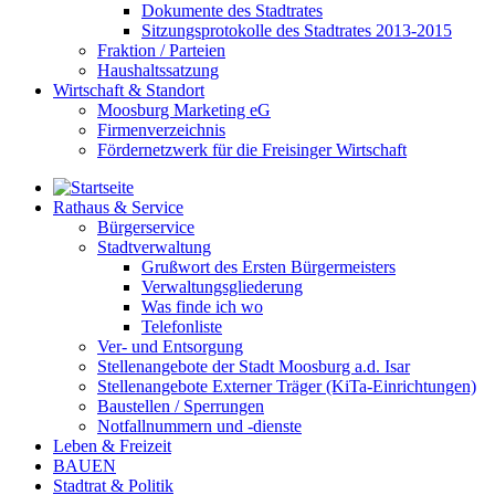
Dokumente des Stadtrates
Sitzungsprotokolle des Stadtrates 2013-2015
Fraktion / Parteien
Haushaltssatzung
Wirtschaft & Standort
Moosburg Marketing eG
Firmenverzeichnis
Fördernetzwerk für die Freisinger Wirtschaft
Rathaus & Service
Bürgerservice
Stadtverwaltung
Grußwort des Ersten Bürgermeisters
Verwaltungsgliederung
Was finde ich wo
Telefonliste
Ver- und Entsorgung
Stellenangebote der Stadt Moosburg a.d. Isar
Stellenangebote Externer Träger (KiTa-Einrichtungen)
Baustellen / Sperrungen
Notfallnummern und -dienste
Leben & Freizeit
BAUEN
Stadtrat & Politik