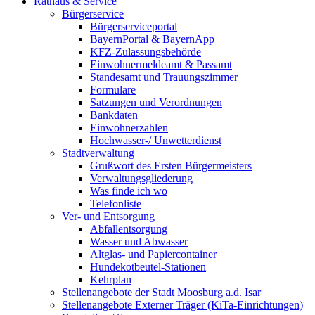
Rathaus & Service
Bürgerservice
Bürgerserviceportal
BayernPortal & BayernApp
KFZ-Zulassungsbehörde
Einwohnermeldeamt & Passamt
Standesamt und Trauungszimmer
Formulare
Satzungen und Verordnungen
Bankdaten
Einwohnerzahlen
Hochwasser-/ Unwetterdienst
Stadtverwaltung
Grußwort des Ersten Bürgermeisters
Verwaltungsgliederung
Was finde ich wo
Telefonliste
Ver- und Entsorgung
Abfallentsorgung
Wasser und Abwasser
Altglas- und Papiercontainer
Hundekotbeutel-Stationen
Kehrplan
Stellenangebote der Stadt Moosburg a.d. Isar
Stellenangebote Externer Träger (KiTa-Einrichtungen)