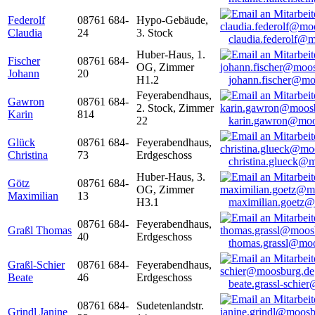
Federolf
08761 684-
Hypo-Gebäude,
Claudia
24
3. Stock
claudia.federolf@
Huber-Haus, 1.
Fischer
08761 684-
OG, Zimmer
Johann
20
H1.2
johann.fischer@mo
Feyerabendhaus,
Gawron
08761 684-
2. Stock, Zimmer
Karin
814
22
karin.gawron@moo
Glück
08761 684-
Feyerabendhaus,
Christina
73
Erdgeschoss
christina.glueck@
Huber-Haus, 3.
Götz
08761 684-
OG, Zimmer
Maximilian
13
H3.1
maximilian.goetz
08761 684-
Feyerabendhaus,
Graßl Thomas
40
Erdgeschoss
thomas.grassl@mo
Graßl-Schier
08761 684-
Feyerabendhaus,
Beate
46
Erdgeschoss
beate.grassl-schi
08761 684-
Sudetenlandstr.
Grindl Janine