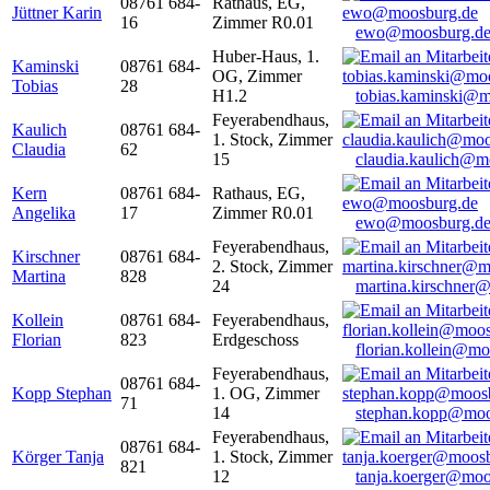
08761 684-
Rathaus, EG,
Jüttner Karin
16
Zimmer R0.01
ewo@moosburg.d
Huber-Haus, 1.
Kaminski
08761 684-
OG, Zimmer
Tobias
28
H1.2
tobias.kaminski@m
Feyerabendhaus,
Kaulich
08761 684-
1. Stock, Zimmer
Claudia
62
15
claudia.kaulich@m
Kern
08761 684-
Rathaus, EG,
Angelika
17
Zimmer R0.01
ewo@moosburg.d
Feyerabendhaus,
Kirschner
08761 684-
2. Stock, Zimmer
Martina
828
24
martina.kirschner
Kollein
08761 684-
Feyerabendhaus,
Florian
823
Erdgeschoss
florian.kollein@m
Feyerabendhaus,
08761 684-
Kopp Stephan
1. OG, Zimmer
71
14
stephan.kopp@moo
Feyerabendhaus,
08761 684-
Körger Tanja
1. Stock, Zimmer
821
12
tanja.koerger@moo