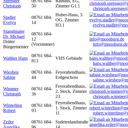
Sprenger
08761 684-
Rathaus, EG,
Christoph
50
Zimmer G1.1
christoph.sprenge
Huber-Haus, 3.
Stadler
08761 684-
OG, Zimmer
Evelyn
14
H3.1
evelyn.stadler@mo
Stanglmaier
08761 684-
Dr. Michael
12
Dritter
(Vorzimmer)
info@moosburg.de
Bürgermeister
08761 684-
Walther Hans
VHS Gebäude
813
hans.walther@moo
Wiesheu
08761 684-
Feyerabendhaus,
Sabine
44
Erdgeschoss
sabine.wiesheu@m
Feyerabendhaus,
Wimmer
08761 684-
2. Stock, Zimmer
Christoph
36
23
christoph.wimmer
Feyerabendhaus,
Winterling
08761 684-
1. Stock, Zimmer
Robert
93
11
robert.winterling
Zeiler
08761 684-
Sudetenlandstraße
Angelika
96
14