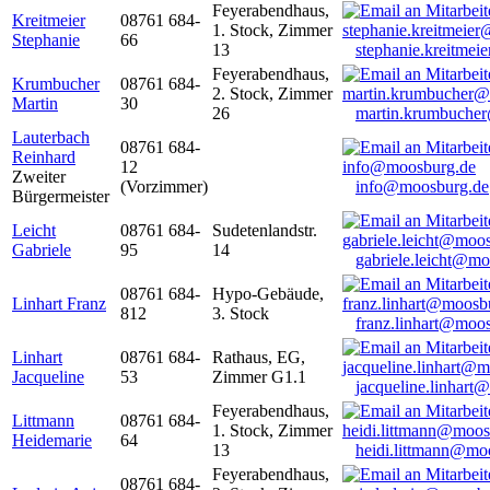
Feyerabendhaus,
Kreitmeier
08761 684-
1. Stock, Zimmer
Stephanie
66
13
stephanie.kreitme
Feyerabendhaus,
Krumbucher
08761 684-
2. Stock, Zimmer
Martin
30
26
martin.krumbuche
Lauterbach
08761 684-
Reinhard
12
Zweiter
(Vorzimmer)
info@moosburg.de
Bürgermeister
Leicht
08761 684-
Sudetenlandstr.
Gabriele
95
14
gabriele.leicht@m
08761 684-
Hypo-Gebäude,
Linhart Franz
812
3. Stock
franz.linhart@moo
Linhart
08761 684-
Rathaus, EG,
Jacqueline
53
Zimmer G1.1
jacqueline.linhart
Feyerabendhaus,
Littmann
08761 684-
1. Stock, Zimmer
Heidemarie
64
13
heidi.littmann@mo
Feyerabendhaus,
08761 684-