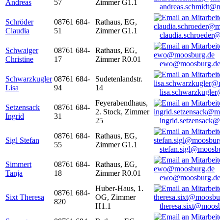
Andreas
57
Zimmer G1.1
andreas.schmidt@
Schröder
08761 684-
Rathaus, EG,
Claudia
51
Zimmer G1.1
claudia.schroeder
Schwaiger
08761 684-
Rathaus, EG,
Christine
17
Zimmer R0.01
ewo@moosburg.d
Schwarzkugler
08761 684-
Sudetenlandstr.
Lisa
94
14
lisa.schwarzkugle
Feyerabendhaus,
Setzensack
08761 684-
2. Stock, Zimmer
Ingrid
31
25
ingrid.setzensack
08761 684-
Rathaus, EG,
Sigl Stefan
55
Zimmer G1.1
stefan.sigl@moosb
Simmert
08761 684-
Rathaus, EG,
Tanja
18
Zimmer R0.01
ewo@moosburg.d
Huber-Haus, 1.
08761 684-
Sixt Theresa
OG, Zimmer
820
H1.1
theresa.sixt@moos