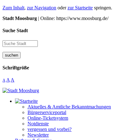
Zum Inhalt
,
zur Navigation
oder
zur Startseite
springen.
Stadt Moosburg
| Online: https://www.moosburg.de/
Suche Stadt
suchen
Schriftgröße
A
A
A
Aktuelles & Amtliche Bekanntmachungen
Bürgerserviceportal
Online-Ticketsystem
Notdienste
vergessen und vorbei?
Newsletter