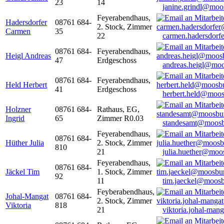
23
14
janine.grindl@moo
Feyerabendhaus,
Hadersdorfer
08761 684-
2. Stock, Zimmer
Carmen
35
22
carmen.hadersdor
08761 684-
Feyerabendhaus,
Heigl Andreas
47
Erdgeschoss
andreas.heigl@moo
08761 684-
Feyerabendhaus,
Held Herbert
41
Erdgeschoss
herbert.held@moos
Holzner
08761 684-
Rathaus, EG,
Ingrid
65
Zimmer R0.03
standesamt@moosb
Feyerabendhaus,
08761 684-
Hüther Julia
2. Stock, Zimmer
810
21
julia.huether@moo
Feyerabendhaus,
08761 684-
Jäckel Tim
1. Stock, Zimmer
92
11
tim.jaeckel@moosb
Feyberabendhaus,
Johal-Mangat
08761 684-
2. Stock, Zimmer
Viktoria
818
21
viktoria.johal-ma