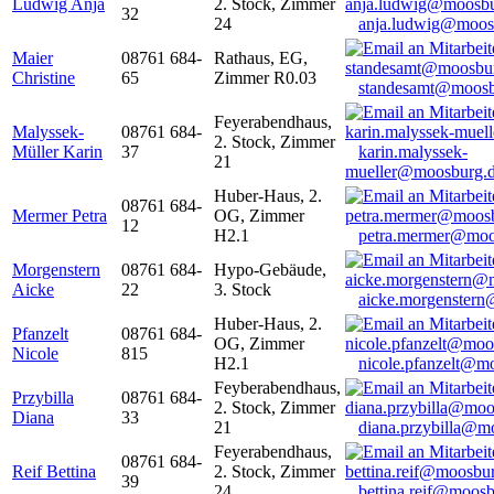
Ludwig Anja
2. Stock, Zimmer
32
24
anja.ludwig@moos
Maier
08761 684-
Rathaus, EG,
Christine
65
Zimmer R0.03
standesamt@moosb
Feyerabendhaus,
Malyssek-
08761 684-
2. Stock, Zimmer
Müller Karin
37
karin.malyssek-
21
mueller@moosburg.
Huber-Haus, 2.
08761 684-
Mermer Petra
OG, Zimmer
12
H2.1
petra.mermer@moo
Morgenstern
08761 684-
Hypo-Gebäude,
Aicke
22
3. Stock
aicke.morgenster
Huber-Haus, 2.
Pfanzelt
08761 684-
OG, Zimmer
Nicole
815
H2.1
nicole.pfanzelt@m
Feyberabendhaus,
Przybilla
08761 684-
2. Stock, Zimmer
Diana
33
21
diana.przybilla@m
Feyerabendhaus,
08761 684-
Reif Bettina
2. Stock, Zimmer
39
24
bettina.reif@moosb