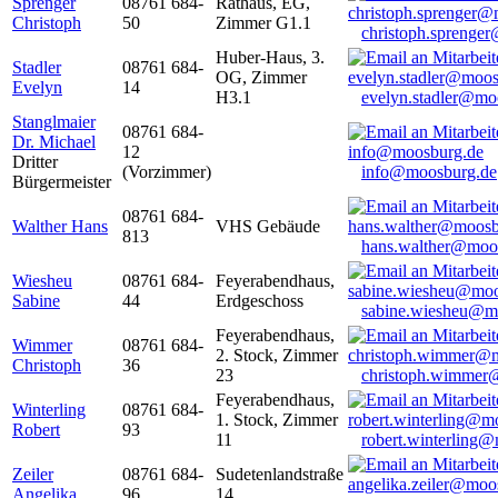
Sprenger
08761 684-
Rathaus, EG,
Christoph
50
Zimmer G1.1
christoph.sprenge
Huber-Haus, 3.
Stadler
08761 684-
OG, Zimmer
Evelyn
14
H3.1
evelyn.stadler@mo
Stanglmaier
08761 684-
Dr. Michael
12
Dritter
(Vorzimmer)
info@moosburg.de
Bürgermeister
08761 684-
Walther Hans
VHS Gebäude
813
hans.walther@moo
Wiesheu
08761 684-
Feyerabendhaus,
Sabine
44
Erdgeschoss
sabine.wiesheu@m
Feyerabendhaus,
Wimmer
08761 684-
2. Stock, Zimmer
Christoph
36
23
christoph.wimmer
Feyerabendhaus,
Winterling
08761 684-
1. Stock, Zimmer
Robert
93
11
robert.winterling
Zeiler
08761 684-
Sudetenlandstraße
Angelika
96
14