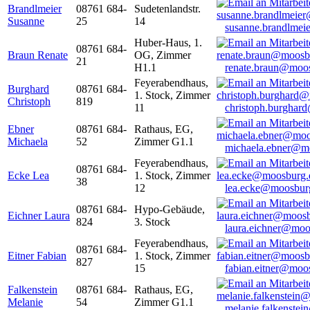
Brandlmeier
08761 684-
Sudetenlandstr.
Susanne
25
14
susanne.brandlme
Huber-Haus, 1.
08761 684-
Braun Renate
OG, Zimmer
21
H1.1
renate.braun@moo
Feyerabendhaus,
Burghard
08761 684-
1. Stock, Zimmer
Christoph
819
11
christoph.burghar
Ebner
08761 684-
Rathaus, EG,
Michaela
52
Zimmer G1.1
michaela.ebner@m
Feyerabendhaus,
08761 684-
Ecke Lea
1. Stock, Zimmer
38
12
lea.ecke@moosbur
08761 684-
Hypo-Gebäude,
Eichner Laura
824
3. Stock
laura.eichner@moo
Feyerabendhaus,
08761 684-
Eitner Fabian
1. Stock, Zimmer
827
15
fabian.eitner@moo
Falkenstein
08761 684-
Rathaus, EG,
Melanie
54
Zimmer G1.1
melanie.falkenste