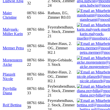
Ludwig Anja
2. Stock, Zimmer
32
24
anja.ludwig@moos
Maier
08761 684-
Rathaus, EG,
Christine
65
Zimmer R0.03
standesamt@moosb
Feyerabendhaus,
Malyssek-
08761 684-
2. Stock, Zimmer
Müller Karin
37
karin.malyssek-
21
mueller@moosburg.
Huber-Haus, 2.
08761 684-
Mermer Petra
OG, Zimmer
12
H2.1
petra.mermer@moo
Morgenstern
08761 684-
Hypo-Gebäude,
Aicke
22
3. Stock
aicke.morgenster
Huber-Haus, 2.
Pfanzelt
08761 684-
OG, Zimmer
Nicole
815
H2.1
nicole.pfanzelt@m
Feyberabendhaus,
Przybilla
08761 684-
2. Stock, Zimmer
Diana
33
21
diana.przybilla@m
Feyerabendhaus,
08761 684-
Reif Bettina
2. Stock, Zimmer
39
24
bettina.reif@moosb