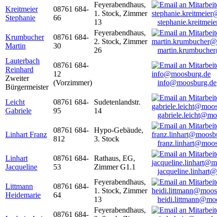
Feyerabendhaus,
Kreitmeier
08761 684-
1. Stock, Zimmer
Stephanie
66
13
stephanie.kreitme
Feyerabendhaus,
Krumbucher
08761 684-
2. Stock, Zimmer
Martin
30
26
martin.krumbuche
Lauterbach
08761 684-
Reinhard
12
Zweiter
(Vorzimmer)
info@moosburg.de
Bürgermeister
Leicht
08761 684-
Sudetenlandstr.
Gabriele
95
14
gabriele.leicht@m
08761 684-
Hypo-Gebäude,
Linhart Franz
812
3. Stock
franz.linhart@moo
Linhart
08761 684-
Rathaus, EG,
Jacqueline
53
Zimmer G1.1
jacqueline.linhart
Feyerabendhaus,
Littmann
08761 684-
1. Stock, Zimmer
Heidemarie
64
13
heidi.littmann@mo
Feyerabendhaus,
08761 684-