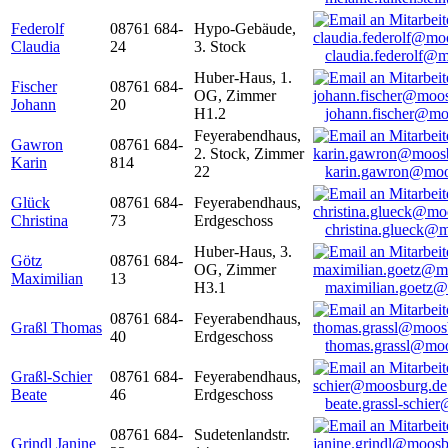
Federolf
08761 684-
Hypo-Gebäude,
Claudia
24
3. Stock
claudia.federolf@
Huber-Haus, 1.
Fischer
08761 684-
OG, Zimmer
Johann
20
H1.2
johann.fischer@mo
Feyerabendhaus,
Gawron
08761 684-
2. Stock, Zimmer
Karin
814
22
karin.gawron@moo
Glück
08761 684-
Feyerabendhaus,
Christina
73
Erdgeschoss
christina.glueck@
Huber-Haus, 3.
Götz
08761 684-
OG, Zimmer
Maximilian
13
H3.1
maximilian.goetz
08761 684-
Feyerabendhaus,
Graßl Thomas
40
Erdgeschoss
thomas.grassl@mo
Graßl-Schier
08761 684-
Feyerabendhaus,
Beate
46
Erdgeschoss
beate.grassl-schi
08761 684-
Sudetenlandstr.
Grindl Janine