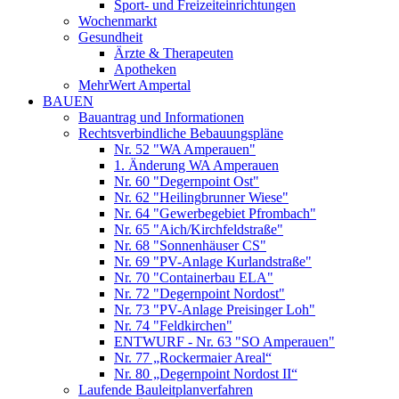
Sport- und Freizeiteinrichtungen
Wochenmarkt
Gesundheit
Ärzte & Therapeuten
Apotheken
MehrWert Ampertal
BAUEN
Bauantrag und Informationen
Rechtsverbindliche Bebauungspläne
Nr. 52 "WA Amperauen"
1. Änderung WA Amperauen
Nr. 60 "Degernpoint Ost"
Nr. 62 "Heilingbrunner Wiese"
Nr. 64 "Gewerbegebiet Pfrombach"
Nr. 65 "Aich/Kirchfeldstraße"
Nr. 68 "Sonnenhäuser CS"
Nr. 69 "PV-Anlage Kurlandstraße"
Nr. 70 "Containerbau ELA"
Nr. 72 "Degernpoint Nordost"
Nr. 73 "PV-Anlage Preisinger Loh"
Nr. 74 "Feldkirchen"
ENTWURF - Nr. 63 "SO Amperauen"
Nr. 77 „Rockermaier Areal“
Nr. 80 „Degernpoint Nordost II“
Laufende Bauleitplanverfahren