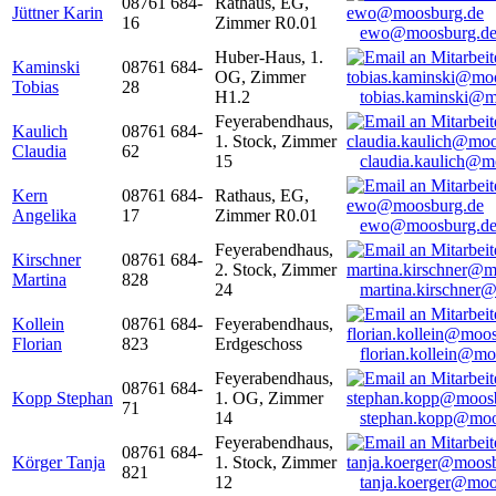
08761 684-
Rathaus, EG,
Jüttner Karin
16
Zimmer R0.01
ewo@moosburg.d
Huber-Haus, 1.
Kaminski
08761 684-
OG, Zimmer
Tobias
28
H1.2
tobias.kaminski@m
Feyerabendhaus,
Kaulich
08761 684-
1. Stock, Zimmer
Claudia
62
15
claudia.kaulich@m
Kern
08761 684-
Rathaus, EG,
Angelika
17
Zimmer R0.01
ewo@moosburg.d
Feyerabendhaus,
Kirschner
08761 684-
2. Stock, Zimmer
Martina
828
24
martina.kirschner
Kollein
08761 684-
Feyerabendhaus,
Florian
823
Erdgeschoss
florian.kollein@m
Feyerabendhaus,
08761 684-
Kopp Stephan
1. OG, Zimmer
71
14
stephan.kopp@moo
Feyerabendhaus,
08761 684-
Körger Tanja
1. Stock, Zimmer
821
12
tanja.koerger@moo