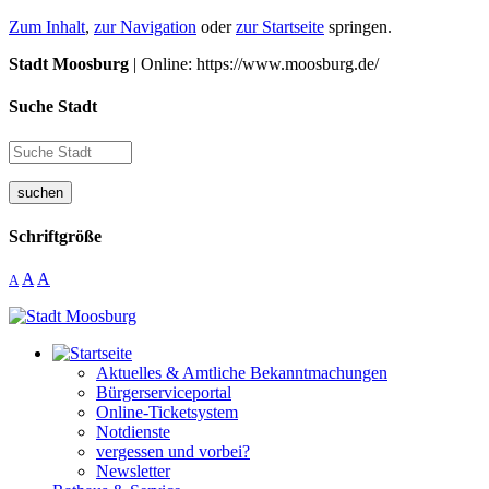
Zum Inhalt
,
zur Navigation
oder
zur Startseite
springen.
Stadt Moosburg
| Online: https://www.moosburg.de/
Suche Stadt
suchen
Schriftgröße
A
A
A
Aktuelles & Amtliche Bekanntmachungen
Bürgerserviceportal
Online-Ticketsystem
Notdienste
vergessen und vorbei?
Newsletter