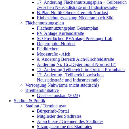
17. Änderung Flächennutzungsplan – Teilbereich
zwischen Neustadtstraße und Industriestraße
B-Plan Nr. 66 Oberes Gereuth Nordost
Einbeziehungssatzung Niederambach Süd
Flächennutzungsplan
Flächennutzungsplan Gesamtplan
PV-Anlage Kurlandstraße
SO Freiflächen PV­Anlage Preisinger Loh
Degernpoint Nordost
Feldkirchen
Moosstraße - Aich
9. Änderung Bereich Aich/Kirchfeldstraße
Änderung Nr. 16 „Degernpoint Nordost II“
12. Änderung Teilbereich im Ortsteil Pfrombach
17. Änderung „Teilbereich zwischen
Neustadtstraße und Industriestraße“
Versorgung Nahwärme (nicht städtisch!)
Breitbandinitiative
Glasfaserausbau (2023)
Stadtrat & Politik
Stadtrat / Termine usw
Bürgerinfo-Portal
Mitglieder des Stadtrates
Ausschüsse / Gremien des Stadtrates
Sitzungstermine des Stadtrates