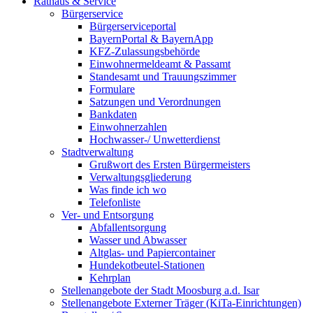
Rathaus & Service
Bürgerservice
Bürgerserviceportal
BayernPortal & BayernApp
KFZ-Zulassungsbehörde
Einwohnermeldeamt & Passamt
Standesamt und Trauungszimmer
Formulare
Satzungen und Verordnungen
Bankdaten
Einwohnerzahlen
Hochwasser-/ Unwetterdienst
Stadtverwaltung
Grußwort des Ersten Bürgermeisters
Verwaltungsgliederung
Was finde ich wo
Telefonliste
Ver- und Entsorgung
Abfallentsorgung
Wasser und Abwasser
Altglas- und Papiercontainer
Hundekotbeutel-Stationen
Kehrplan
Stellenangebote der Stadt Moosburg a.d. Isar
Stellenangebote Externer Träger (KiTa-Einrichtungen)