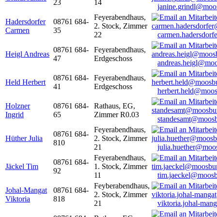
23
14
janine.grindl@moo
Feyerabendhaus,
Hadersdorfer
08761 684-
2. Stock, Zimmer
Carmen
35
22
carmen.hadersdor
08761 684-
Feyerabendhaus,
Heigl Andreas
47
Erdgeschoss
andreas.heigl@moo
08761 684-
Feyerabendhaus,
Held Herbert
41
Erdgeschoss
herbert.held@moos
Holzner
08761 684-
Rathaus, EG,
Ingrid
65
Zimmer R0.03
standesamt@moosb
Feyerabendhaus,
08761 684-
Hüther Julia
2. Stock, Zimmer
810
21
julia.huether@moo
Feyerabendhaus,
08761 684-
Jäckel Tim
1. Stock, Zimmer
92
11
tim.jaeckel@moosb
Feyberabendhaus,
Johal-Mangat
08761 684-
2. Stock, Zimmer
Viktoria
818
21
viktoria.johal-ma