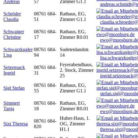
Andreas
57
Zimmer G1.1
andreas.schmidt@
Schröder
08761 684-
Rathaus, EG,
Claudia
51
Zimmer G1.1
claudia.schroeder
Schwaiger
08761 684-
Rathaus, EG,
Christine
17
Zimmer R0.01
ewo@moosburg.d
Schwarzkugler
08761 684-
Sudetenlandstr.
Lisa
94
14
lisa.schwarzkugle
Feyerabendhaus,
Setzensack
08761 684-
2. Stock, Zimmer
Ingrid
31
25
ingrid.setzensack
08761 684-
Rathaus, EG,
Sigl Stefan
55
Zimmer G1.1
stefan.sigl@moosb
Simmert
08761 684-
Rathaus, EG,
Tanja
18
Zimmer R0.01
ewo@moosburg.d
Huber-Haus, 1.
08761 684-
Sixt Theresa
OG, Zimmer
820
H1.1
theresa.sixt@moos