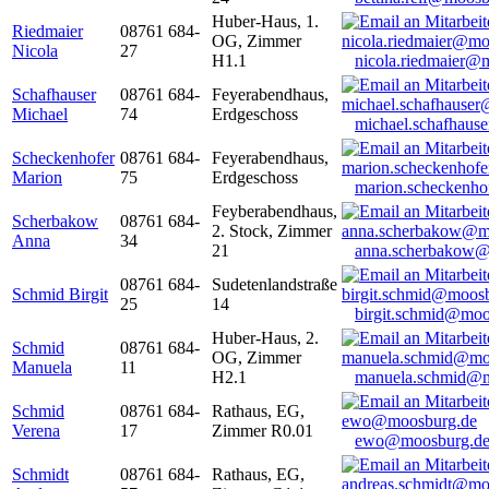
Huber-Haus, 1.
Riedmaier
08761 684-
OG, Zimmer
Nicola
27
H1.1
nicola.riedmaier@
Schafhauser
08761 684-
Feyerabendhaus,
Michael
74
Erdgeschoss
michael.schafhaus
Scheckenhofer
08761 684-
Feyerabendhaus,
Marion
75
Erdgeschoss
marion.scheckenh
Feyberabendhaus,
Scherbakow
08761 684-
2. Stock, Zimmer
Anna
34
21
anna.scherbakow@
08761 684-
Sudetenlandstraße
Schmid Birgit
25
14
birgit.schmid@moo
Huber-Haus, 2.
Schmid
08761 684-
OG, Zimmer
Manuela
11
H2.1
manuela.schmid@m
Schmid
08761 684-
Rathaus, EG,
Verena
17
Zimmer R0.01
ewo@moosburg.d
Schmidt
08761 684-
Rathaus, EG,