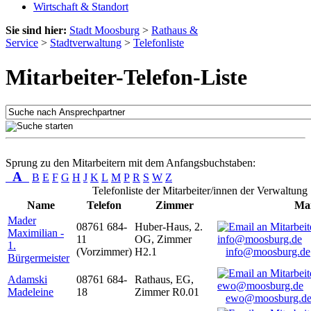
Wirtschaft & Standort
Sie sind hier:
Stadt Moosburg
>
Rathaus &
Service
>
Stadtverwaltung
>
Telefonliste
Mitarbeiter-Telefon-Liste
Sprung zu den Mitarbeitern mit dem Anfangsbuchstaben:
A
B
E
F
G
H
J
K
L
M
P
R
S
W
Z
Telefonliste der Mitarbeiter/innen der Verwaltung
Name
Telefon
Zimmer
Mai
Mader
08761 684-
Huber-Haus, 2.
Maximilian -
11
OG, Zimmer
1.
(Vorzimmer)
H2.1
info@moosburg.de
Bürgermeister
Adamski
08761 684-
Rathaus, EG,
Madeleine
18
Zimmer R0.01
ewo@moosburg.d