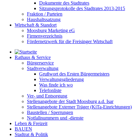
Dokumente des Stadtrates
Sitzungsprotokolle des Stadtrates 2013-2015
Fraktion / Parteien
Haushaltssatzung
Wirtschaft & Standort
Moosburg Marketing eG
Firmenverzeichnis
Fördernetzwerk für die Freisinger Wirtschaft
Rathaus & Service
Bürgerservice
Stadtverwaltung
Grußwort des Ersten Bürgermeisters
Verwaltungsgliederung
Was finde ich wo
Telefonliste
Ver- und Entsorgung
Stellenangebote der Stadt Moosburg a.d. Isar
Stellenangebote Externer Träger (KiTa-Einrichtungen)
Baustellen / Sperrungen
Notfallnummern und -dienste
Leben & Freizeit
BAUEN
Stadtrat & Politik