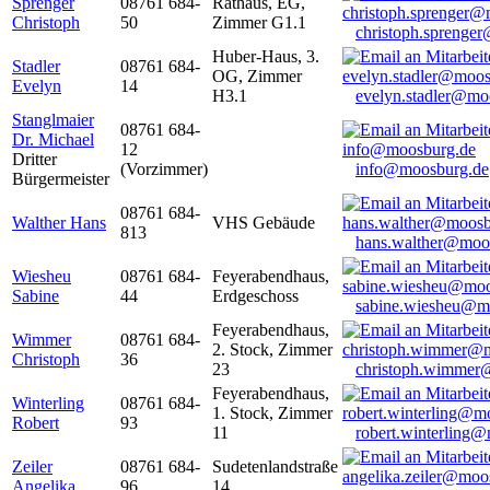
Sprenger
08761 684-
Rathaus, EG,
Christoph
50
Zimmer G1.1
christoph.sprenge
Huber-Haus, 3.
Stadler
08761 684-
OG, Zimmer
Evelyn
14
H3.1
evelyn.stadler@mo
Stanglmaier
08761 684-
Dr. Michael
12
Dritter
(Vorzimmer)
info@moosburg.de
Bürgermeister
08761 684-
Walther Hans
VHS Gebäude
813
hans.walther@moo
Wiesheu
08761 684-
Feyerabendhaus,
Sabine
44
Erdgeschoss
sabine.wiesheu@m
Feyerabendhaus,
Wimmer
08761 684-
2. Stock, Zimmer
Christoph
36
23
christoph.wimmer
Feyerabendhaus,
Winterling
08761 684-
1. Stock, Zimmer
Robert
93
11
robert.winterling
Zeiler
08761 684-
Sudetenlandstraße
Angelika
96
14