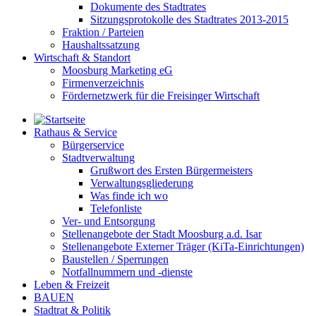
Dokumente des Stadtrates
Sitzungsprotokolle des Stadtrates 2013-2015
Fraktion / Parteien
Haushaltssatzung
Wirtschaft & Standort
Moosburg Marketing eG
Firmenverzeichnis
Fördernetzwerk für die Freisinger Wirtschaft
Rathaus & Service
Bürgerservice
Stadtverwaltung
Grußwort des Ersten Bürgermeisters
Verwaltungsgliederung
Was finde ich wo
Telefonliste
Ver- und Entsorgung
Stellenangebote der Stadt Moosburg a.d. Isar
Stellenangebote Externer Träger (KiTa-Einrichtungen)
Baustellen / Sperrungen
Notfallnummern und -dienste
Leben & Freizeit
BAUEN
Stadtrat & Politik