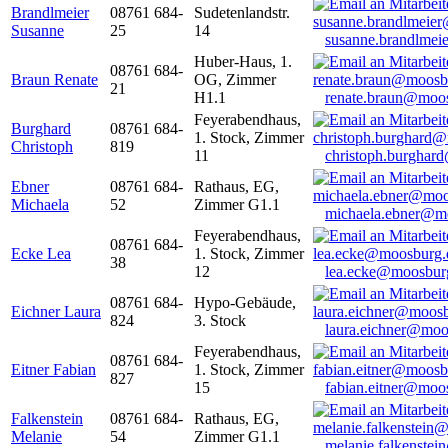
Brandlmeier
08761 684-
Sudetenlandstr.
Susanne
25
14
susanne.brandlme
Huber-Haus, 1.
08761 684-
Braun Renate
OG, Zimmer
21
H1.1
renate.braun@moo
Feyerabendhaus,
Burghard
08761 684-
1. Stock, Zimmer
Christoph
819
11
christoph.burghar
Ebner
08761 684-
Rathaus, EG,
Michaela
52
Zimmer G1.1
michaela.ebner@m
Feyerabendhaus,
08761 684-
Ecke Lea
1. Stock, Zimmer
38
12
lea.ecke@moosbur
08761 684-
Hypo-Gebäude,
Eichner Laura
824
3. Stock
laura.eichner@moo
Feyerabendhaus,
08761 684-
Eitner Fabian
1. Stock, Zimmer
827
15
fabian.eitner@moo
Falkenstein
08761 684-
Rathaus, EG,
Melanie
54
Zimmer G1.1
melanie.falkenste