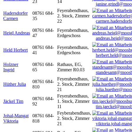
23
14
janine.grindl@moo
Feyerabendhaus,
Hadersdorfer
08761 684-
2. Stock, Zimmer
Carmen
35
22
carmen.hadersdor
08761 684-
Feyerabendhaus,
Heigl Andreas
47
Erdgeschoss
andreas.heigl@moo
08761 684-
Feyerabendhaus,
Held Herbert
41
Erdgeschoss
herbert.held@moos
Holzner
08761 684-
Rathaus, EG,
Ingrid
65
Zimmer R0.03
standesamt@moosb
Feyerabendhaus,
08761 684-
Hüther Julia
2. Stock, Zimmer
810
21
julia.huether@moo
Feyerabendhaus,
08761 684-
Jäckel Tim
1. Stock, Zimmer
92
11
tim.jaeckel@moosb
Feyberabendhaus,
Johal-Mangat
08761 684-
2. Stock, Zimmer
Viktoria
818
21
viktoria.johal-ma