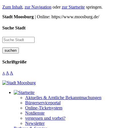
Zum Inhalt
,
zur Navigation
oder
zur Startseite
springen.
Stadt Moosburg
| Online: https://www.moosburg.de/
Suche Stadt
suchen
Schriftgröße
A
A
A
Aktuelles & Amtliche Bekanntmachungen
Bürgerserviceportal
Online-Ticketsystem
Notdienste
vergessen und vorbei?
Newsletter