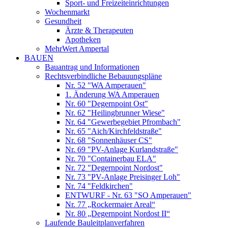
Sport- und Freizeiteinrichtungen
Wochenmarkt
Gesundheit
Ärzte & Therapeuten
Apotheken
MehrWert Ampertal
BAUEN
Bauantrag und Informationen
Rechtsverbindliche Bebauungspläne
Nr. 52 "WA Amperauen"
1. Änderung WA Amperauen
Nr. 60 "Degernpoint Ost"
Nr. 62 "Heilingbrunner Wiese"
Nr. 64 "Gewerbegebiet Pfrombach"
Nr. 65 "Aich/Kirchfeldstraße"
Nr. 68 "Sonnenhäuser CS"
Nr. 69 "PV-Anlage Kurlandstraße"
Nr. 70 "Containerbau ELA"
Nr. 72 "Degernpoint Nordost"
Nr. 73 "PV-Anlage Preisinger Loh"
Nr. 74 "Feldkirchen"
ENTWURF - Nr. 63 "SO Amperauen"
Nr. 77 „Rockermaier Areal“
Nr. 80 „Degernpoint Nordost II“
Laufende Bauleitplanverfahren