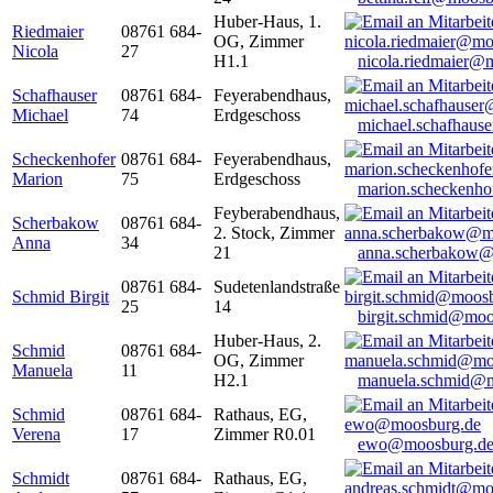
Huber-Haus, 1.
Riedmaier
08761 684-
OG, Zimmer
Nicola
27
H1.1
nicola.riedmaier@
Schafhauser
08761 684-
Feyerabendhaus,
Michael
74
Erdgeschoss
michael.schafhaus
Scheckenhofer
08761 684-
Feyerabendhaus,
Marion
75
Erdgeschoss
marion.scheckenh
Feyberabendhaus,
Scherbakow
08761 684-
2. Stock, Zimmer
Anna
34
21
anna.scherbakow@
08761 684-
Sudetenlandstraße
Schmid Birgit
25
14
birgit.schmid@moo
Huber-Haus, 2.
Schmid
08761 684-
OG, Zimmer
Manuela
11
H2.1
manuela.schmid@m
Schmid
08761 684-
Rathaus, EG,
Verena
17
Zimmer R0.01
ewo@moosburg.d
Schmidt
08761 684-
Rathaus, EG,