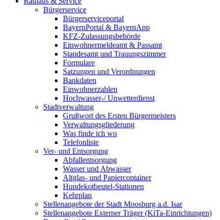
Rathaus & Service
Bürgerservice
Bürgerserviceportal
BayernPortal & BayernApp
KFZ-Zulassungsbehörde
Einwohnermeldeamt & Passamt
Standesamt und Trauungszimmer
Formulare
Satzungen und Verordnungen
Bankdaten
Einwohnerzahlen
Hochwasser-/ Unwetterdienst
Stadtverwaltung
Grußwort des Ersten Bürgermeisters
Verwaltungsgliederung
Was finde ich wo
Telefonliste
Ver- und Entsorgung
Abfallentsorgung
Wasser und Abwasser
Altglas- und Papiercontainer
Hundekotbeutel-Stationen
Kehrplan
Stellenangebote der Stadt Moosburg a.d. Isar
Stellenangebote Externer Träger (KiTa-Einrichtungen)