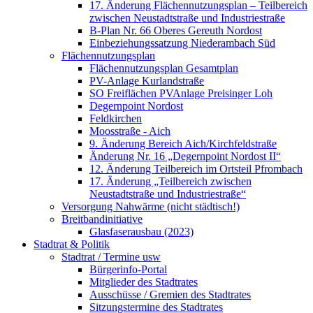
17. Änderung Flächennutzungsplan – Teilbereich
zwischen Neustadtstraße und Industriestraße
B-Plan Nr. 66 Oberes Gereuth Nordost
Einbeziehungssatzung Niederambach Süd
Flächennutzungsplan
Flächennutzungsplan Gesamtplan
PV-Anlage Kurlandstraße
SO Freiflächen PV­Anlage Preisinger Loh
Degernpoint Nordost
Feldkirchen
Moosstraße - Aich
9. Änderung Bereich Aich/Kirchfeldstraße
Änderung Nr. 16 „Degernpoint Nordost II“
12. Änderung Teilbereich im Ortsteil Pfrombach
17. Änderung „Teilbereich zwischen
Neustadtstraße und Industriestraße“
Versorgung Nahwärme (nicht städtisch!)
Breitbandinitiative
Glasfaserausbau (2023)
Stadtrat & Politik
Stadtrat / Termine usw
Bürgerinfo-Portal
Mitglieder des Stadtrates
Ausschüsse / Gremien des Stadtrates
Sitzungstermine des Stadtrates