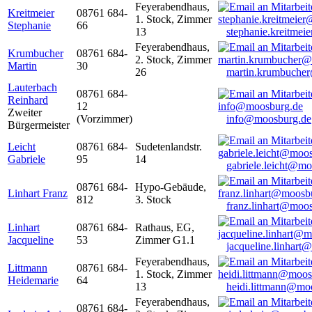
Feyerabendhaus,
Kreitmeier
08761 684-
1. Stock, Zimmer
Stephanie
66
13
stephanie.kreitme
Feyerabendhaus,
Krumbucher
08761 684-
2. Stock, Zimmer
Martin
30
26
martin.krumbuche
Lauterbach
08761 684-
Reinhard
12
Zweiter
(Vorzimmer)
info@moosburg.de
Bürgermeister
Leicht
08761 684-
Sudetenlandstr.
Gabriele
95
14
gabriele.leicht@m
08761 684-
Hypo-Gebäude,
Linhart Franz
812
3. Stock
franz.linhart@moo
Linhart
08761 684-
Rathaus, EG,
Jacqueline
53
Zimmer G1.1
jacqueline.linhart
Feyerabendhaus,
Littmann
08761 684-
1. Stock, Zimmer
Heidemarie
64
13
heidi.littmann@mo
Feyerabendhaus,
08761 684-