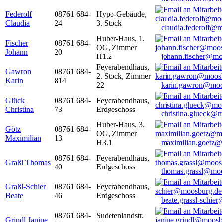
Federolf
08761 684-
Hypo-Gebäude,
Claudia
24
3. Stock
claudia.federolf@
Huber-Haus, 1.
Fischer
08761 684-
OG, Zimmer
Johann
20
H1.2
johann.fischer@mo
Feyerabendhaus,
Gawron
08761 684-
2. Stock, Zimmer
Karin
814
22
karin.gawron@moo
Glück
08761 684-
Feyerabendhaus,
Christina
73
Erdgeschoss
christina.glueck@
Huber-Haus, 3.
Götz
08761 684-
OG, Zimmer
Maximilian
13
H3.1
maximilian.goetz
08761 684-
Feyerabendhaus,
Graßl Thomas
40
Erdgeschoss
thomas.grassl@mo
Graßl-Schier
08761 684-
Feyerabendhaus,
Beate
46
Erdgeschoss
beate.grassl-schi
08761 684-
Sudetenlandstr.
Grindl Janine