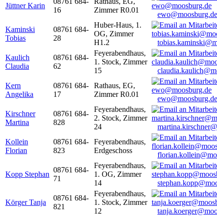
08761 684-
Rathaus, EG,
Jüttner Karin
16
Zimmer R0.01
ewo@moosburg.d
Huber-Haus, 1.
Kaminski
08761 684-
OG, Zimmer
Tobias
28
H1.2
tobias.kaminski@m
Feyerabendhaus,
Kaulich
08761 684-
1. Stock, Zimmer
Claudia
62
15
claudia.kaulich@m
Kern
08761 684-
Rathaus, EG,
Angelika
17
Zimmer R0.01
ewo@moosburg.d
Feyerabendhaus,
Kirschner
08761 684-
2. Stock, Zimmer
Martina
828
24
martina.kirschner
Kollein
08761 684-
Feyerabendhaus,
Florian
823
Erdgeschoss
florian.kollein@m
Feyerabendhaus,
08761 684-
Kopp Stephan
1. OG, Zimmer
71
14
stephan.kopp@moo
Feyerabendhaus,
08761 684-
Körger Tanja
1. Stock, Zimmer
821
12
tanja.koerger@moo