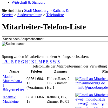
Wirtschaft & Standort
Sie sind hier:
Stadt Moosburg
>
Rathaus &
Service
>
Stadtverwaltung
>
Telefonliste
Mitarbeiter-Telefon-Liste
Sprung zu den Mitarbeitern mit dem Anfangsbuchstaben:
A
B
E
F
G
H
J
K
L
M
P
R
S
W
Z
Telefonliste der Mitarbeiter/innen der Verwaltung
Name
Telefon
Zimmer
Mai
Mader
08761 684-
Huber-Haus, 2.
Maximilian -
11
OG, Zimmer
1.
(Vorzimmer)
H2.1
info@moosburg.de
Bürgermeister
Adamski
08761 684-
Rathaus, EG,
Madeleine
18
Zimmer R0.01
ewo@moosburg.d