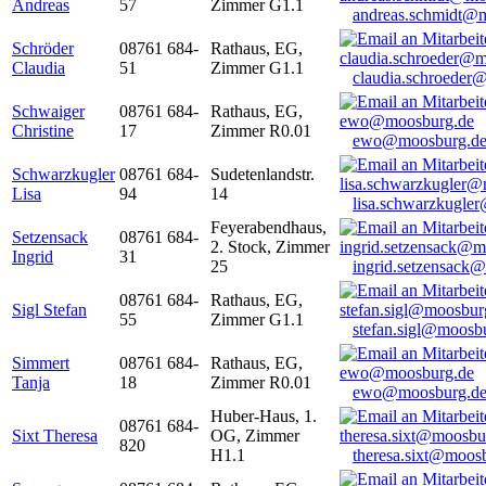
Andreas
57
Zimmer G1.1
andreas.schmidt@
Schröder
08761 684-
Rathaus, EG,
Claudia
51
Zimmer G1.1
claudia.schroeder
Schwaiger
08761 684-
Rathaus, EG,
Christine
17
Zimmer R0.01
ewo@moosburg.d
Schwarzkugler
08761 684-
Sudetenlandstr.
Lisa
94
14
lisa.schwarzkugle
Feyerabendhaus,
Setzensack
08761 684-
2. Stock, Zimmer
Ingrid
31
25
ingrid.setzensack
08761 684-
Rathaus, EG,
Sigl Stefan
55
Zimmer G1.1
stefan.sigl@moosb
Simmert
08761 684-
Rathaus, EG,
Tanja
18
Zimmer R0.01
ewo@moosburg.d
Huber-Haus, 1.
08761 684-
Sixt Theresa
OG, Zimmer
820
H1.1
theresa.sixt@moos