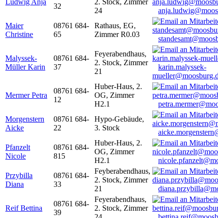
Ludwig Anja
2. Stock, Zimmer
32
24
anja.ludwig@moos
Maier
08761 684-
Rathaus, EG,
Christine
65
Zimmer R0.03
standesamt@moosb
Feyerabendhaus,
Malyssek-
08761 684-
2. Stock, Zimmer
Müller Karin
37
karin.malyssek-
21
mueller@moosburg.
Huber-Haus, 2.
08761 684-
Mermer Petra
OG, Zimmer
12
H2.1
petra.mermer@moo
Morgenstern
08761 684-
Hypo-Gebäude,
Aicke
22
3. Stock
aicke.morgenster
Huber-Haus, 2.
Pfanzelt
08761 684-
OG, Zimmer
Nicole
815
H2.1
nicole.pfanzelt@m
Feyberabendhaus,
Przybilla
08761 684-
2. Stock, Zimmer
Diana
33
21
diana.przybilla@m
Feyerabendhaus,
08761 684-
Reif Bettina
2. Stock, Zimmer
39
24
bettina.reif@moosb