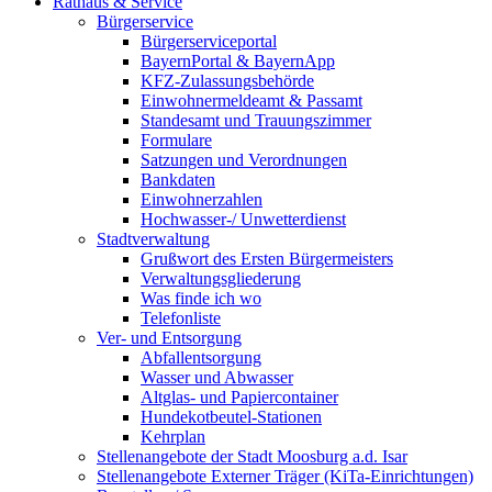
Rathaus & Service
Bürgerservice
Bürgerserviceportal
BayernPortal & BayernApp
KFZ-Zulassungsbehörde
Einwohnermeldeamt & Passamt
Standesamt und Trauungszimmer
Formulare
Satzungen und Verordnungen
Bankdaten
Einwohnerzahlen
Hochwasser-/ Unwetterdienst
Stadtverwaltung
Grußwort des Ersten Bürgermeisters
Verwaltungsgliederung
Was finde ich wo
Telefonliste
Ver- und Entsorgung
Abfallentsorgung
Wasser und Abwasser
Altglas- und Papiercontainer
Hundekotbeutel-Stationen
Kehrplan
Stellenangebote der Stadt Moosburg a.d. Isar
Stellenangebote Externer Träger (KiTa-Einrichtungen)