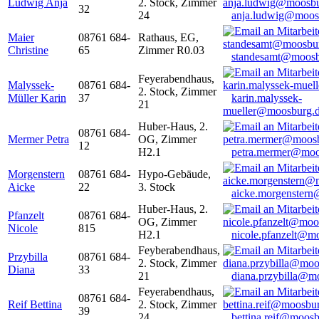
Ludwig Anja
2. Stock, Zimmer
32
24
anja.ludwig@moos
Maier
08761 684-
Rathaus, EG,
Christine
65
Zimmer R0.03
standesamt@moosb
Feyerabendhaus,
Malyssek-
08761 684-
2. Stock, Zimmer
Müller Karin
37
karin.malyssek-
21
mueller@moosburg.
Huber-Haus, 2.
08761 684-
Mermer Petra
OG, Zimmer
12
H2.1
petra.mermer@moo
Morgenstern
08761 684-
Hypo-Gebäude,
Aicke
22
3. Stock
aicke.morgenster
Huber-Haus, 2.
Pfanzelt
08761 684-
OG, Zimmer
Nicole
815
H2.1
nicole.pfanzelt@m
Feyberabendhaus,
Przybilla
08761 684-
2. Stock, Zimmer
Diana
33
21
diana.przybilla@m
Feyerabendhaus,
08761 684-
Reif Bettina
2. Stock, Zimmer
39
24
bettina.reif@moosb