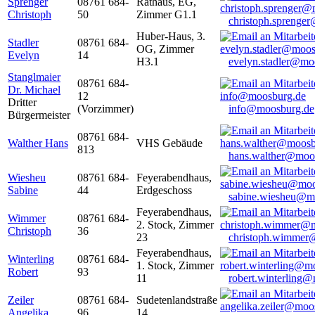
Sprenger
08761 684-
Rathaus, EG,
Christoph
50
Zimmer G1.1
christoph.sprenge
Huber-Haus, 3.
Stadler
08761 684-
OG, Zimmer
Evelyn
14
H3.1
evelyn.stadler@mo
Stanglmaier
08761 684-
Dr. Michael
12
Dritter
(Vorzimmer)
info@moosburg.de
Bürgermeister
08761 684-
Walther Hans
VHS Gebäude
813
hans.walther@moo
Wiesheu
08761 684-
Feyerabendhaus,
Sabine
44
Erdgeschoss
sabine.wiesheu@m
Feyerabendhaus,
Wimmer
08761 684-
2. Stock, Zimmer
Christoph
36
23
christoph.wimmer
Feyerabendhaus,
Winterling
08761 684-
1. Stock, Zimmer
Robert
93
11
robert.winterling
Zeiler
08761 684-
Sudetenlandstraße
Angelika
96
14