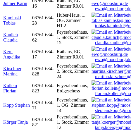
08761 684-
Rathaus, EG,
Jüttner Karin
16
Zimmer R0.01
ewo@moosburg.d
Huber-Haus, 1.
Kaminski
08761 684-
OG, Zimmer
Tobias
28
H1.2
tobias.kaminski@m
Feyerabendhaus,
Kaulich
08761 684-
1. Stock, Zimmer
Claudia
62
15
claudia.kaulich@m
Kern
08761 684-
Rathaus, EG,
Angelika
17
Zimmer R0.01
ewo@moosburg.d
Feyerabendhaus,
Kirschner
08761 684-
2. Stock, Zimmer
Martina
828
24
martina.kirschner
Kollein
08761 684-
Feyerabendhaus,
Florian
823
Erdgeschoss
florian.kollein@m
Feyerabendhaus,
08761 684-
Kopp Stephan
1. OG, Zimmer
71
14
stephan.kopp@moo
Feyerabendhaus,
08761 684-
Körger Tanja
1. Stock, Zimmer
821
12
tanja.koerger@moo