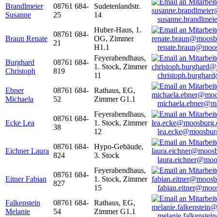
Brandlmeier
08761 684-
Sudetenlandstr.
Susanne
25
14
susanne.brandlme
Huber-Haus, 1.
08761 684-
Braun Renate
OG, Zimmer
21
H1.1
renate.braun@moo
Feyerabendhaus,
Burghard
08761 684-
1. Stock, Zimmer
Christoph
819
11
christoph.burghar
Ebner
08761 684-
Rathaus, EG,
Michaela
52
Zimmer G1.1
michaela.ebner@m
Feyerabendhaus,
08761 684-
Ecke Lea
1. Stock, Zimmer
38
12
lea.ecke@moosbur
08761 684-
Hypo-Gebäude,
Eichner Laura
824
3. Stock
laura.eichner@moo
Feyerabendhaus,
08761 684-
Eitner Fabian
1. Stock, Zimmer
827
15
fabian.eitner@moo
Falkenstein
08761 684-
Rathaus, EG,
Melanie
54
Zimmer G1.1
melanie.falkenste