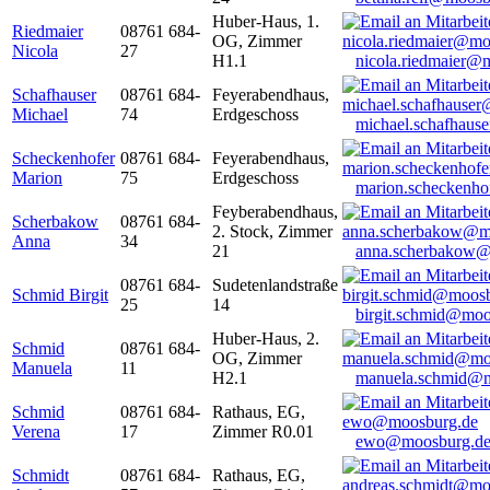
Huber-Haus, 1.
Riedmaier
08761 684-
OG, Zimmer
Nicola
27
H1.1
nicola.riedmaier@
Schafhauser
08761 684-
Feyerabendhaus,
Michael
74
Erdgeschoss
michael.schafhaus
Scheckenhofer
08761 684-
Feyerabendhaus,
Marion
75
Erdgeschoss
marion.scheckenh
Feyberabendhaus,
Scherbakow
08761 684-
2. Stock, Zimmer
Anna
34
21
anna.scherbakow@
08761 684-
Sudetenlandstraße
Schmid Birgit
25
14
birgit.schmid@moo
Huber-Haus, 2.
Schmid
08761 684-
OG, Zimmer
Manuela
11
H2.1
manuela.schmid@m
Schmid
08761 684-
Rathaus, EG,
Verena
17
Zimmer R0.01
ewo@moosburg.d
Schmidt
08761 684-
Rathaus, EG,