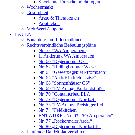
Sport- und Freizeiteinrichtungen
Wochenmarkt
Gesundheit
Ärzte & Therapeuten
Apotheken
MehrWert Ampertal
BAUEN
Bauantrag und Informationen
Rechtsverbindliche Bebauungspläne
Nr. 52 "WA Amperauen"
1. Änderung WA Amperauen
Nr. 60 "Degernpoint Ost"
Nr. 62 "Heilingbrunner Wiese"
Nr. 64 "Gewerbegebiet Pfrombach"
Nr. 65 "Aich/Kirchfeldstraße"
Nr. 68 "Sonnenhäuser CS"
Nr. 69 "PV-Anlage Kurlandstraße"
Nr. 70 "Containerbau ELA"
Nr. 72 "Degernpoint Nordost"
Nr. 73 "PV-Anlage Preisinger Loh"
Nr. 74 "Feldkirchen"
ENTWURF - Nr. 63 "SO Amperauen"
Nr. 77 „Rockermaier Areal“
Nr. 80 „Degernpoint Nordost II“
Laufende Bauleitplanverfahren