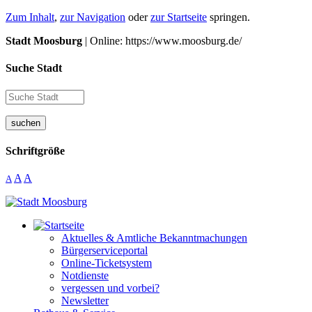
Zum Inhalt
,
zur Navigation
oder
zur Startseite
springen.
Stadt Moosburg
| Online: https://www.moosburg.de/
Suche Stadt
suchen
Schriftgröße
A
A
A
Aktuelles & Amtliche Bekanntmachungen
Bürgerserviceportal
Online-Ticketsystem
Notdienste
vergessen und vorbei?
Newsletter