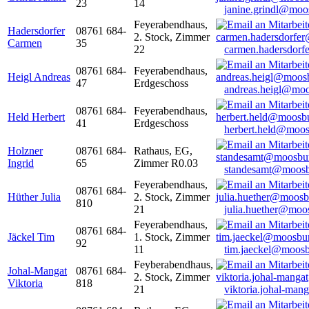
23
14
janine.grindl@moo
Feyerabendhaus,
Hadersdorfer
08761 684-
2. Stock, Zimmer
Carmen
35
22
carmen.hadersdor
08761 684-
Feyerabendhaus,
Heigl Andreas
47
Erdgeschoss
andreas.heigl@moo
08761 684-
Feyerabendhaus,
Held Herbert
41
Erdgeschoss
herbert.held@moos
Holzner
08761 684-
Rathaus, EG,
Ingrid
65
Zimmer R0.03
standesamt@moosb
Feyerabendhaus,
08761 684-
Hüther Julia
2. Stock, Zimmer
810
21
julia.huether@moo
Feyerabendhaus,
08761 684-
Jäckel Tim
1. Stock, Zimmer
92
11
tim.jaeckel@moosb
Feyberabendhaus,
Johal-Mangat
08761 684-
2. Stock, Zimmer
Viktoria
818
21
viktoria.johal-ma