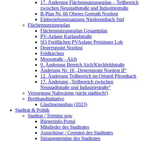
17. Änderung Flächennutzungsplan – Teilbereich
zwischen Neustadtstraße und Industriestraße
B-Plan Nr. 66 Oberes Gereuth Nordost
Einbeziehungssatzung Niederambach Süd
Flächennutzungsplan
Flächennutzungsplan Gesamtplan
PV-Anlage Kurlandstraße
SO Freiflächen PV­Anlage Preisinger Loh
Degernpoint Nordost
Feldkirchen
Moosstraße - Aich
9. Änderung Bereich Aich/Kirchfeldstraße
Änderung Nr. 16 „Degernpoint Nordost II“
12. Änderung Teilbereich im Ortsteil Pfrombach
17. Änderung „Teilbereich zwischen
Neustadtstraße und Industriestraße“
Versorgung Nahwärme (nicht städtisch!)
Breitbandinitiative
Glasfaserausbau (2023)
Stadtrat & Politik
Stadtrat / Termine usw
Bürgerinfo-Portal
Mitglieder des Stadtrates
Ausschüsse / Gremien des Stadtrates
Sitzungstermine des Stadtrates