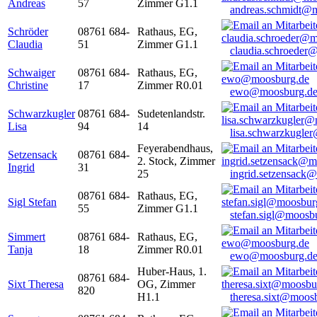
Andreas
57
Zimmer G1.1
andreas.schmidt@
Schröder
08761 684-
Rathaus, EG,
Claudia
51
Zimmer G1.1
claudia.schroeder
Schwaiger
08761 684-
Rathaus, EG,
Christine
17
Zimmer R0.01
ewo@moosburg.d
Schwarzkugler
08761 684-
Sudetenlandstr.
Lisa
94
14
lisa.schwarzkugle
Feyerabendhaus,
Setzensack
08761 684-
2. Stock, Zimmer
Ingrid
31
25
ingrid.setzensack
08761 684-
Rathaus, EG,
Sigl Stefan
55
Zimmer G1.1
stefan.sigl@moosb
Simmert
08761 684-
Rathaus, EG,
Tanja
18
Zimmer R0.01
ewo@moosburg.d
Huber-Haus, 1.
08761 684-
Sixt Theresa
OG, Zimmer
820
H1.1
theresa.sixt@moos