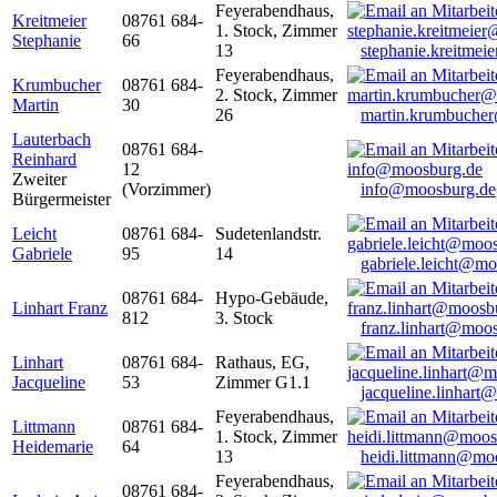
Feyerabendhaus,
Kreitmeier
08761 684-
1. Stock, Zimmer
Stephanie
66
13
stephanie.kreitme
Feyerabendhaus,
Krumbucher
08761 684-
2. Stock, Zimmer
Martin
30
26
martin.krumbuche
Lauterbach
08761 684-
Reinhard
12
Zweiter
(Vorzimmer)
info@moosburg.de
Bürgermeister
Leicht
08761 684-
Sudetenlandstr.
Gabriele
95
14
gabriele.leicht@m
08761 684-
Hypo-Gebäude,
Linhart Franz
812
3. Stock
franz.linhart@moo
Linhart
08761 684-
Rathaus, EG,
Jacqueline
53
Zimmer G1.1
jacqueline.linhart
Feyerabendhaus,
Littmann
08761 684-
1. Stock, Zimmer
Heidemarie
64
13
heidi.littmann@mo
Feyerabendhaus,
08761 684-