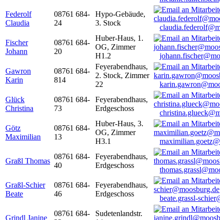
Federolf
08761 684-
Hypo-Gebäude,
Claudia
24
3. Stock
claudia.federolf@
Huber-Haus, 1.
Fischer
08761 684-
OG, Zimmer
Johann
20
H1.2
johann.fischer@mo
Feyerabendhaus,
Gawron
08761 684-
2. Stock, Zimmer
Karin
814
22
karin.gawron@moo
Glück
08761 684-
Feyerabendhaus,
Christina
73
Erdgeschoss
christina.glueck@
Huber-Haus, 3.
Götz
08761 684-
OG, Zimmer
Maximilian
13
H3.1
maximilian.goetz
08761 684-
Feyerabendhaus,
Graßl Thomas
40
Erdgeschoss
thomas.grassl@mo
Graßl-Schier
08761 684-
Feyerabendhaus,
Beate
46
Erdgeschoss
beate.grassl-schi
08761 684-
Sudetenlandstr.
Grindl Janine