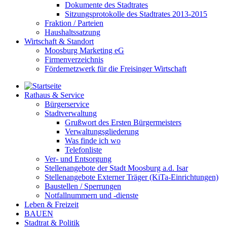
Dokumente des Stadtrates
Sitzungsprotokolle des Stadtrates 2013-2015
Fraktion / Parteien
Haushaltssatzung
Wirtschaft & Standort
Moosburg Marketing eG
Firmenverzeichnis
Fördernetzwerk für die Freisinger Wirtschaft
Rathaus & Service
Bürgerservice
Stadtverwaltung
Grußwort des Ersten Bürgermeisters
Verwaltungsgliederung
Was finde ich wo
Telefonliste
Ver- und Entsorgung
Stellenangebote der Stadt Moosburg a.d. Isar
Stellenangebote Externer Träger (KiTa-Einrichtungen)
Baustellen / Sperrungen
Notfallnummern und -dienste
Leben & Freizeit
BAUEN
Stadtrat & Politik