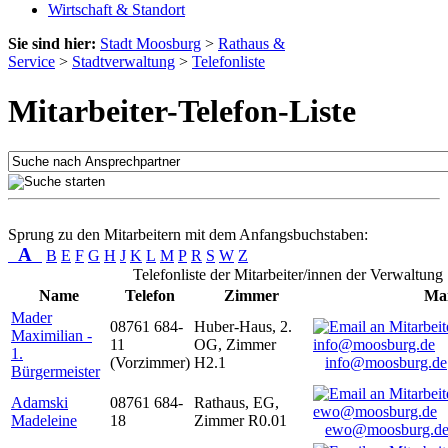
Wirtschaft & Standort
Sie sind hier:
Stadt Moosburg
>
Rathaus &
Service
>
Stadtverwaltung
>
Telefonliste
Mitarbeiter-Telefon-Liste
Sprung zu den Mitarbeitern mit dem Anfangsbuchstaben:
A
B
E
F
G
H
J
K
L
M
P
R
S
W
Z
Telefonliste der Mitarbeiter/innen der Verwaltung
Name
Telefon
Zimmer
Mai
Mader
08761 684-
Huber-Haus, 2.
Maximilian -
11
OG, Zimmer
1.
(Vorzimmer)
H2.1
info@moosburg.de
Bürgermeister
Adamski
08761 684-
Rathaus, EG,
Madeleine
18
Zimmer R0.01
ewo@moosburg.d