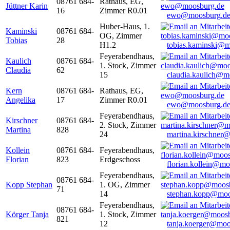
08761 684-
Rathaus, EG,
Jüttner Karin
16
Zimmer R0.01
ewo@moosburg.d
Huber-Haus, 1.
Kaminski
08761 684-
OG, Zimmer
Tobias
28
H1.2
tobias.kaminski@m
Feyerabendhaus,
Kaulich
08761 684-
1. Stock, Zimmer
Claudia
62
15
claudia.kaulich@m
Kern
08761 684-
Rathaus, EG,
Angelika
17
Zimmer R0.01
ewo@moosburg.d
Feyerabendhaus,
Kirschner
08761 684-
2. Stock, Zimmer
Martina
828
24
martina.kirschner
Kollein
08761 684-
Feyerabendhaus,
Florian
823
Erdgeschoss
florian.kollein@m
Feyerabendhaus,
08761 684-
Kopp Stephan
1. OG, Zimmer
71
14
stephan.kopp@moo
Feyerabendhaus,
08761 684-
Körger Tanja
1. Stock, Zimmer
821
12
tanja.koerger@moo