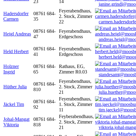
23
14
janine.grindl@moo
Feyerabendhaus,
Hadersdorfer
08761 684-
2. Stock, Zimmer
Carmen
35
22
carmen.hadersdor
08761 684-
Feyerabendhaus,
Heigl Andreas
47
Erdgeschoss
andreas.heigl@moo
08761 684-
Feyerabendhaus,
Held Herbert
41
Erdgeschoss
herbert.held@moos
Holzner
08761 684-
Rathaus, EG,
Ingrid
65
Zimmer R0.03
standesamt@moosb
Feyerabendhaus,
08761 684-
Hüther Julia
2. Stock, Zimmer
810
21
julia.huether@moo
Feyerabendhaus,
08761 684-
Jäckel Tim
1. Stock, Zimmer
92
11
tim.jaeckel@moosb
Feyberabendhaus,
Johal-Mangat
08761 684-
2. Stock, Zimmer
Viktoria
818
21
viktoria.johal-ma