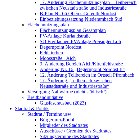
17. Änderung Flächennutzungsplan – Teilbereich
zwischen Neustadtstraße und Industriestraße
B-Plan Nr. 66 Oberes Gereuth Nordost
Einbeziehungssatzung Niederambach Süd
Flächennutzungsplan
Flächennutzungsplan Gesamtplan
PV-Anlage Kurlandstraße
SO Freiflächen PV­Anlage Preisinger Loh
Degernpoint Nordost
Feldkirchen
Moosstraße - Aich
9. Änderung Bereich Aich/Kirchfeldstraße
Änderung Nr. 16 „Degernpoint Nordost II“
12. Änderung Teilbereich im Ortsteil Pfrombach
17. Änderung „Teilbereich zwischen
Neustadtstraße und Industriestraße“
Versorgung Nahwärme (nicht städtisch!)
Breitbandinitiative
Glasfaserausbau (2023)
Stadtrat & Politik
Stadtrat / Termine usw
Bürgerinfo-Portal
Mitglieder des Stadtrates
Ausschüsse / Gremien des Stadtrates
Sitzungstermine des Stadtrates