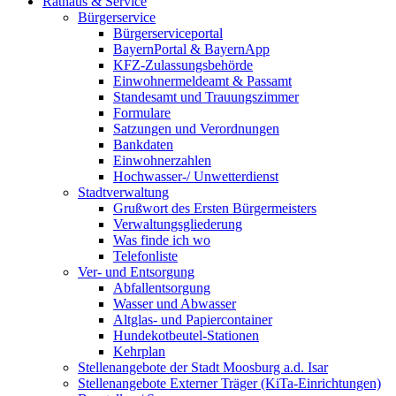
Rathaus & Service
Bürgerservice
Bürgerserviceportal
BayernPortal & BayernApp
KFZ-Zulassungsbehörde
Einwohnermeldeamt & Passamt
Standesamt und Trauungszimmer
Formulare
Satzungen und Verordnungen
Bankdaten
Einwohnerzahlen
Hochwasser-/ Unwetterdienst
Stadtverwaltung
Grußwort des Ersten Bürgermeisters
Verwaltungsgliederung
Was finde ich wo
Telefonliste
Ver- und Entsorgung
Abfallentsorgung
Wasser und Abwasser
Altglas- und Papiercontainer
Hundekotbeutel-Stationen
Kehrplan
Stellenangebote der Stadt Moosburg a.d. Isar
Stellenangebote Externer Träger (KiTa-Einrichtungen)