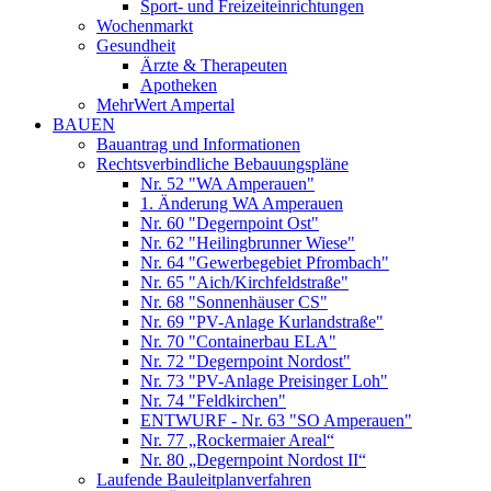
Sport- und Freizeiteinrichtungen
Wochenmarkt
Gesundheit
Ärzte & Therapeuten
Apotheken
MehrWert Ampertal
BAUEN
Bauantrag und Informationen
Rechtsverbindliche Bebauungspläne
Nr. 52 "WA Amperauen"
1. Änderung WA Amperauen
Nr. 60 "Degernpoint Ost"
Nr. 62 "Heilingbrunner Wiese"
Nr. 64 "Gewerbegebiet Pfrombach"
Nr. 65 "Aich/Kirchfeldstraße"
Nr. 68 "Sonnenhäuser CS"
Nr. 69 "PV-Anlage Kurlandstraße"
Nr. 70 "Containerbau ELA"
Nr. 72 "Degernpoint Nordost"
Nr. 73 "PV-Anlage Preisinger Loh"
Nr. 74 "Feldkirchen"
ENTWURF - Nr. 63 "SO Amperauen"
Nr. 77 „Rockermaier Areal“
Nr. 80 „Degernpoint Nordost II“
Laufende Bauleitplanverfahren