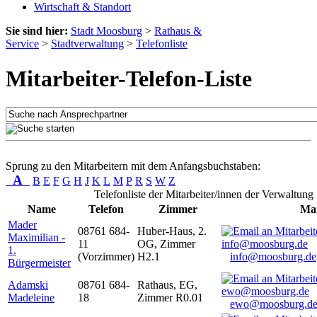
Wirtschaft & Standort
Sie sind hier:
Stadt Moosburg
>
Rathaus &
Service
>
Stadtverwaltung
>
Telefonliste
Mitarbeiter-Telefon-Liste
Sprung zu den Mitarbeitern mit dem Anfangsbuchstaben:
A
B
E
F
G
H
J
K
L
M
P
R
S
W
Z
Telefonliste der Mitarbeiter/innen der Verwaltung
Name
Telefon
Zimmer
Mai
Mader
08761 684-
Huber-Haus, 2.
Maximilian -
11
OG, Zimmer
1.
(Vorzimmer)
H2.1
info@moosburg.de
Bürgermeister
Adamski
08761 684-
Rathaus, EG,
Madeleine
18
Zimmer R0.01
ewo@moosburg.d