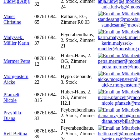
Ludwig Anja
2. Stock, Zimmer
32
24
anja.ludwig@moos
Maier
08761 684-
Rathaus, EG,
Christine
65
Zimmer R0.03
standesamt@moosb
Feyerabendhaus,
Malyssek-
08761 684-
2. Stock, Zimmer
Müller Karin
37
karin.malyssek-
21
mueller@moosburg.
Huber-Haus, 2.
08761 684-
Mermer Petra
OG, Zimmer
12
H2.1
petra.mermer@moo
Morgenstern
08761 684-
Hypo-Gebäude,
Aicke
22
3. Stock
aicke.morgenster
Huber-Haus, 2.
Pfanzelt
08761 684-
OG, Zimmer
Nicole
815
H2.1
nicole.pfanzelt@m
Feyberabendhaus,
Przybilla
08761 684-
2. Stock, Zimmer
Diana
33
21
diana.przybilla@m
Feyerabendhaus,
08761 684-
Reif Bettina
2. Stock, Zimmer
39
24
bettina.reif@moosb