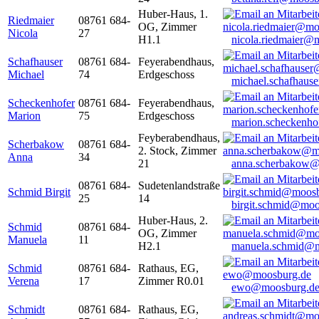
Huber-Haus, 1.
Riedmaier
08761 684-
OG, Zimmer
Nicola
27
H1.1
nicola.riedmaier@
Schafhauser
08761 684-
Feyerabendhaus,
Michael
74
Erdgeschoss
michael.schafhaus
Scheckenhofer
08761 684-
Feyerabendhaus,
Marion
75
Erdgeschoss
marion.scheckenh
Feyberabendhaus,
Scherbakow
08761 684-
2. Stock, Zimmer
Anna
34
21
anna.scherbakow@
08761 684-
Sudetenlandstraße
Schmid Birgit
25
14
birgit.schmid@moo
Huber-Haus, 2.
Schmid
08761 684-
OG, Zimmer
Manuela
11
H2.1
manuela.schmid@m
Schmid
08761 684-
Rathaus, EG,
Verena
17
Zimmer R0.01
ewo@moosburg.d
Schmidt
08761 684-
Rathaus, EG,