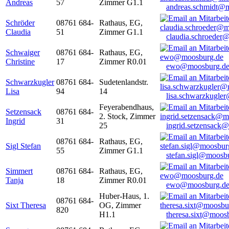
Andreas
57
Zimmer G1.1
andreas.schmidt@
Schröder
08761 684-
Rathaus, EG,
Claudia
51
Zimmer G1.1
claudia.schroeder
Schwaiger
08761 684-
Rathaus, EG,
Christine
17
Zimmer R0.01
ewo@moosburg.d
Schwarzkugler
08761 684-
Sudetenlandstr.
Lisa
94
14
lisa.schwarzkugle
Feyerabendhaus,
Setzensack
08761 684-
2. Stock, Zimmer
Ingrid
31
25
ingrid.setzensack
08761 684-
Rathaus, EG,
Sigl Stefan
55
Zimmer G1.1
stefan.sigl@moosb
Simmert
08761 684-
Rathaus, EG,
Tanja
18
Zimmer R0.01
ewo@moosburg.d
Huber-Haus, 1.
08761 684-
Sixt Theresa
OG, Zimmer
820
H1.1
theresa.sixt@moos