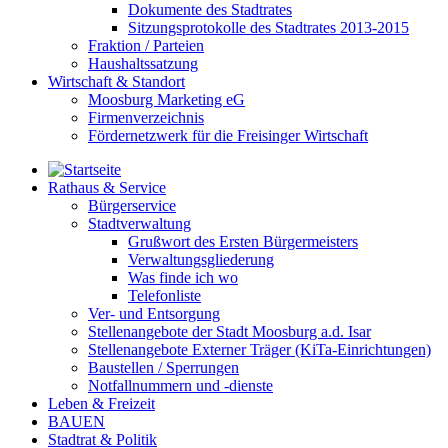
Dokumente des Stadtrates
Sitzungsprotokolle des Stadtrates 2013-2015
Fraktion / Parteien
Haushaltssatzung
Wirtschaft & Standort
Moosburg Marketing eG
Firmenverzeichnis
Fördernetzwerk für die Freisinger Wirtschaft
Rathaus & Service
Bürgerservice
Stadtverwaltung
Grußwort des Ersten Bürgermeisters
Verwaltungsgliederung
Was finde ich wo
Telefonliste
Ver- und Entsorgung
Stellenangebote der Stadt Moosburg a.d. Isar
Stellenangebote Externer Träger (KiTa-Einrichtungen)
Baustellen / Sperrungen
Notfallnummern und -dienste
Leben & Freizeit
BAUEN
Stadtrat & Politik