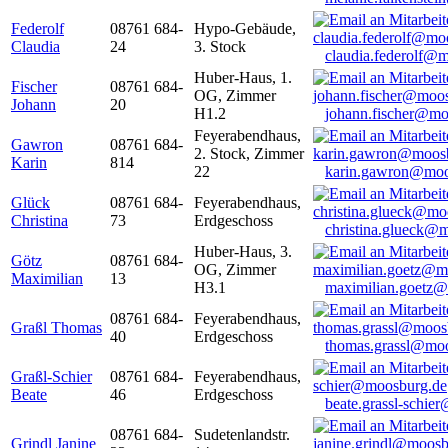
Federolf
08761 684-
Hypo-Gebäude,
Claudia
24
3. Stock
claudia.federolf@
Huber-Haus, 1.
Fischer
08761 684-
OG, Zimmer
Johann
20
H1.2
johann.fischer@mo
Feyerabendhaus,
Gawron
08761 684-
2. Stock, Zimmer
Karin
814
22
karin.gawron@moo
Glück
08761 684-
Feyerabendhaus,
Christina
73
Erdgeschoss
christina.glueck@
Huber-Haus, 3.
Götz
08761 684-
OG, Zimmer
Maximilian
13
H3.1
maximilian.goetz
08761 684-
Feyerabendhaus,
Graßl Thomas
40
Erdgeschoss
thomas.grassl@mo
Graßl-Schier
08761 684-
Feyerabendhaus,
Beate
46
Erdgeschoss
beate.grassl-schi
08761 684-
Sudetenlandstr.
Grindl Janine