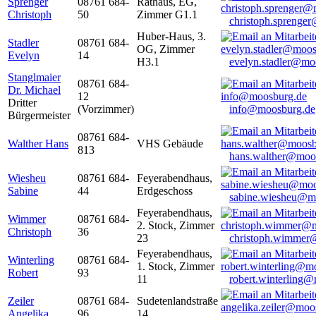
Sprenger
08761 684-
Rathaus, EG,
Christoph
50
Zimmer G1.1
christoph.sprenge
Huber-Haus, 3.
Stadler
08761 684-
OG, Zimmer
Evelyn
14
H3.1
evelyn.stadler@mo
Stanglmaier
08761 684-
Dr. Michael
12
Dritter
(Vorzimmer)
info@moosburg.de
Bürgermeister
08761 684-
Walther Hans
VHS Gebäude
813
hans.walther@moo
Wiesheu
08761 684-
Feyerabendhaus,
Sabine
44
Erdgeschoss
sabine.wiesheu@m
Feyerabendhaus,
Wimmer
08761 684-
2. Stock, Zimmer
Christoph
36
23
christoph.wimmer
Feyerabendhaus,
Winterling
08761 684-
1. Stock, Zimmer
Robert
93
11
robert.winterling
Zeiler
08761 684-
Sudetenlandstraße
Angelika
96
14