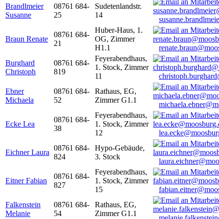
Brandlmeier
08761 684-
Sudetenlandstr.
Susanne
25
14
susanne.brandlme
Huber-Haus, 1.
08761 684-
Braun Renate
OG, Zimmer
21
H1.1
renate.braun@moo
Feyerabendhaus,
Burghard
08761 684-
1. Stock, Zimmer
Christoph
819
11
christoph.burghar
Ebner
08761 684-
Rathaus, EG,
Michaela
52
Zimmer G1.1
michaela.ebner@m
Feyerabendhaus,
08761 684-
Ecke Lea
1. Stock, Zimmer
38
12
lea.ecke@moosbur
08761 684-
Hypo-Gebäude,
Eichner Laura
824
3. Stock
laura.eichner@moo
Feyerabendhaus,
08761 684-
Eitner Fabian
1. Stock, Zimmer
827
15
fabian.eitner@moo
Falkenstein
08761 684-
Rathaus, EG,
Melanie
54
Zimmer G1.1
melanie.falkenste