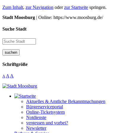
Zum Inhalt
,
zur Navigation
oder
zur Startseite
springen.
Stadt Moosburg
| Online: https://www.moosburg.de/
Suche Stadt
suchen
Schriftgröße
A
A
A
Aktuelles & Amtliche Bekanntmachungen
Bürgerserviceportal
Online-Ticketsystem
Notdienste
vergessen und vorbei?
Newsletter