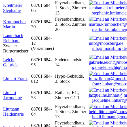
Feyerabendhaus,
Kreitmeier
08761 684-
1. Stock, Zimmer
Stephanie
66
13
stephanie.kreitme
Feyerabendhaus,
Krumbucher
08761 684-
2. Stock, Zimmer
Martin
30
26
martin.krumbuche
Lauterbach
08761 684-
Reinhard
12
Zweiter
(Vorzimmer)
info@moosburg.de
Bürgermeister
Leicht
08761 684-
Sudetenlandstr.
Gabriele
95
14
gabriele.leicht@m
08761 684-
Hypo-Gebäude,
Linhart Franz
812
3. Stock
franz.linhart@moo
Linhart
08761 684-
Rathaus, EG,
Jacqueline
53
Zimmer G1.1
jacqueline.linhart
Feyerabendhaus,
Littmann
08761 684-
1. Stock, Zimmer
Heidemarie
64
13
heidi.littmann@mo
Feyerabendhaus,
08761 684-