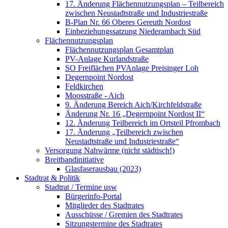
17. Änderung Flächennutzungsplan – Teilbereich
zwischen Neustadtstraße und Industriestraße
B-Plan Nr. 66 Oberes Gereuth Nordost
Einbeziehungssatzung Niederambach Süd
Flächennutzungsplan
Flächennutzungsplan Gesamtplan
PV-Anlage Kurlandstraße
SO Freiflächen PV­Anlage Preisinger Loh
Degernpoint Nordost
Feldkirchen
Moosstraße - Aich
9. Änderung Bereich Aich/Kirchfeldstraße
Änderung Nr. 16 „Degernpoint Nordost II“
12. Änderung Teilbereich im Ortsteil Pfrombach
17. Änderung „Teilbereich zwischen
Neustadtstraße und Industriestraße“
Versorgung Nahwärme (nicht städtisch!)
Breitbandinitiative
Glasfaserausbau (2023)
Stadtrat & Politik
Stadtrat / Termine usw
Bürgerinfo-Portal
Mitglieder des Stadtrates
Ausschüsse / Gremien des Stadtrates
Sitzungstermine des Stadtrates