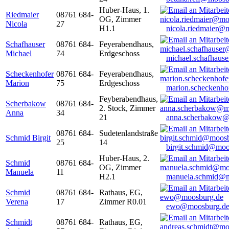
Huber-Haus, 1.
Riedmaier
08761 684-
OG, Zimmer
Nicola
27
H1.1
nicola.riedmaier@
Schafhauser
08761 684-
Feyerabendhaus,
Michael
74
Erdgeschoss
michael.schafhaus
Scheckenhofer
08761 684-
Feyerabendhaus,
Marion
75
Erdgeschoss
marion.scheckenh
Feyberabendhaus,
Scherbakow
08761 684-
2. Stock, Zimmer
Anna
34
21
anna.scherbakow@
08761 684-
Sudetenlandstraße
Schmid Birgit
25
14
birgit.schmid@moo
Huber-Haus, 2.
Schmid
08761 684-
OG, Zimmer
Manuela
11
H2.1
manuela.schmid@m
Schmid
08761 684-
Rathaus, EG,
Verena
17
Zimmer R0.01
ewo@moosburg.d
Schmidt
08761 684-
Rathaus, EG,