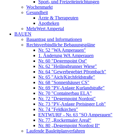
Sport- und Freizeiteinrichtungen
Wochenmarkt
Gesundheit
Ärzte & Therapeuten
Apotheken
MehrWert Ampertal
BAUEN
Bauantrag und Informationen
Rechtsverbindliche Bebauungspläne
Nr. 52 "WA Amperauen"
1. Änderung WA Amperauen
Nr. 60 "Degernpoint Ost"
Nr. 62 "Heilingbrunner Wiese"
Nr. 64 "Gewerbegebiet Pfrombach"
Nr. 65 "Aich/Kirchfeldstraße"
Nr. 68 "Sonnenhäuser CS"
Nr. 69 "PV-Anlage Kurlandstraße"
Nr. 70 "Containerbau ELA"
Nr. 72 "Degernpoint Nordost"
Nr. 73 "PV-Anlage Preisinger Loh"
Nr. 74 "Feldkirchen"
ENTWURF - Nr. 63 "SO Amperauen"
Nr. 77 „Rockermaier Areal“
Nr. 80 „Degernpoint Nordost II“
Laufende Bauleitplanverfahren