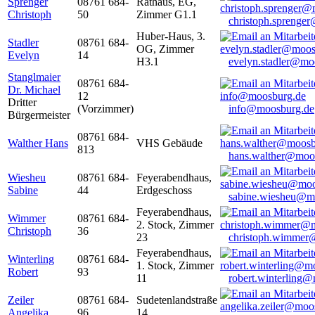
Sprenger
08761 684-
Rathaus, EG,
Christoph
50
Zimmer G1.1
christoph.sprenge
Huber-Haus, 3.
Stadler
08761 684-
OG, Zimmer
Evelyn
14
H3.1
evelyn.stadler@mo
Stanglmaier
08761 684-
Dr. Michael
12
Dritter
(Vorzimmer)
info@moosburg.de
Bürgermeister
08761 684-
Walther Hans
VHS Gebäude
813
hans.walther@moo
Wiesheu
08761 684-
Feyerabendhaus,
Sabine
44
Erdgeschoss
sabine.wiesheu@m
Feyerabendhaus,
Wimmer
08761 684-
2. Stock, Zimmer
Christoph
36
23
christoph.wimmer
Feyerabendhaus,
Winterling
08761 684-
1. Stock, Zimmer
Robert
93
11
robert.winterling
Zeiler
08761 684-
Sudetenlandstraße
Angelika
96
14