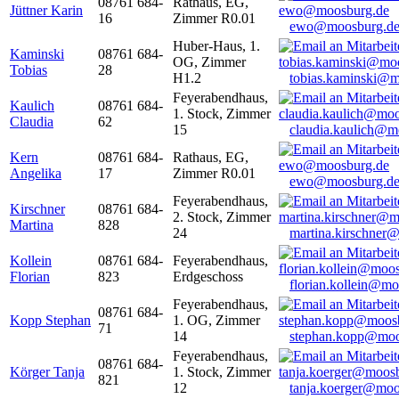
08761 684-
Rathaus, EG,
Jüttner Karin
16
Zimmer R0.01
ewo@moosburg.d
Huber-Haus, 1.
Kaminski
08761 684-
OG, Zimmer
Tobias
28
H1.2
tobias.kaminski@m
Feyerabendhaus,
Kaulich
08761 684-
1. Stock, Zimmer
Claudia
62
15
claudia.kaulich@m
Kern
08761 684-
Rathaus, EG,
Angelika
17
Zimmer R0.01
ewo@moosburg.d
Feyerabendhaus,
Kirschner
08761 684-
2. Stock, Zimmer
Martina
828
24
martina.kirschner
Kollein
08761 684-
Feyerabendhaus,
Florian
823
Erdgeschoss
florian.kollein@m
Feyerabendhaus,
08761 684-
Kopp Stephan
1. OG, Zimmer
71
14
stephan.kopp@moo
Feyerabendhaus,
08761 684-
Körger Tanja
1. Stock, Zimmer
821
12
tanja.koerger@moo