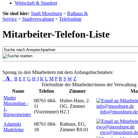
Wirtschaft & Standort
Sie sind hier:
Stadt Moosburg
>
Rathaus &
Service
>
Stadtverwaltung
>
Telefonliste
Mitarbeiter-Telefon-Liste
Sprung zu den Mitarbeitern mit dem Anfangsbuchstaben:
A
B
E
F
G
H
J
K
L
M
P
R
S
W
Z
Telefonliste der Mitarbeiter/innen der Verwaltung
Name
Telefon
Zimmer
Mai
Mader
08761 684-
Huber-Haus, 2.
Maximilian -
11
OG, Zimmer
1.
(Vorzimmer)
H2.1
info@moosburg.de
Bürgermeister
Adamski
08761 684-
Rathaus, EG,
Madeleine
18
Zimmer R0.01
ewo@moosburg.d