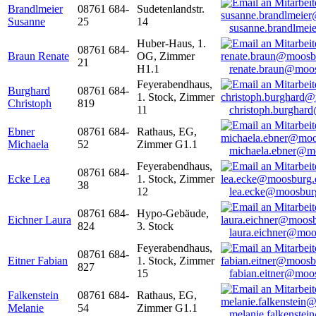
Brandlmeier
08761 684-
Sudetenlandstr.
Susanne
25
14
susanne.brandlme
Huber-Haus, 1.
08761 684-
Braun Renate
OG, Zimmer
21
H1.1
renate.braun@moo
Feyerabendhaus,
Burghard
08761 684-
1. Stock, Zimmer
Christoph
819
11
christoph.burghar
Ebner
08761 684-
Rathaus, EG,
Michaela
52
Zimmer G1.1
michaela.ebner@m
Feyerabendhaus,
08761 684-
Ecke Lea
1. Stock, Zimmer
38
12
lea.ecke@moosbur
08761 684-
Hypo-Gebäude,
Eichner Laura
824
3. Stock
laura.eichner@moo
Feyerabendhaus,
08761 684-
Eitner Fabian
1. Stock, Zimmer
827
15
fabian.eitner@moo
Falkenstein
08761 684-
Rathaus, EG,
Melanie
54
Zimmer G1.1
melanie.falkenste