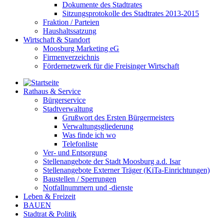
Dokumente des Stadtrates
Sitzungsprotokolle des Stadtrates 2013-2015
Fraktion / Parteien
Haushaltssatzung
Wirtschaft & Standort
Moosburg Marketing eG
Firmenverzeichnis
Fördernetzwerk für die Freisinger Wirtschaft
Rathaus & Service
Bürgerservice
Stadtverwaltung
Grußwort des Ersten Bürgermeisters
Verwaltungsgliederung
Was finde ich wo
Telefonliste
Ver- und Entsorgung
Stellenangebote der Stadt Moosburg a.d. Isar
Stellenangebote Externer Träger (KiTa-Einrichtungen)
Baustellen / Sperrungen
Notfallnummern und -dienste
Leben & Freizeit
BAUEN
Stadtrat & Politik