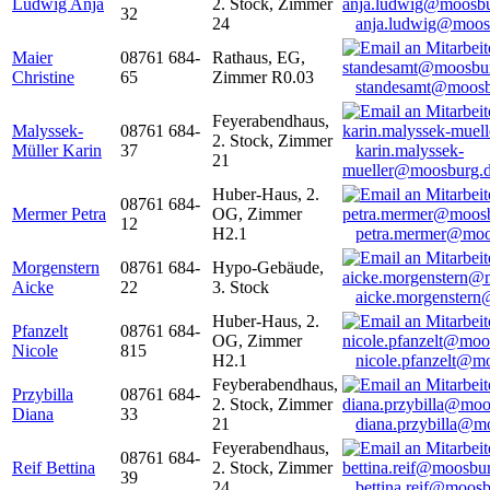
Ludwig Anja
2. Stock, Zimmer
32
24
anja.ludwig@moos
Maier
08761 684-
Rathaus, EG,
Christine
65
Zimmer R0.03
standesamt@moosb
Feyerabendhaus,
Malyssek-
08761 684-
2. Stock, Zimmer
Müller Karin
37
karin.malyssek-
21
mueller@moosburg.
Huber-Haus, 2.
08761 684-
Mermer Petra
OG, Zimmer
12
H2.1
petra.mermer@moo
Morgenstern
08761 684-
Hypo-Gebäude,
Aicke
22
3. Stock
aicke.morgenster
Huber-Haus, 2.
Pfanzelt
08761 684-
OG, Zimmer
Nicole
815
H2.1
nicole.pfanzelt@m
Feyberabendhaus,
Przybilla
08761 684-
2. Stock, Zimmer
Diana
33
21
diana.przybilla@m
Feyerabendhaus,
08761 684-
Reif Bettina
2. Stock, Zimmer
39
24
bettina.reif@moosb