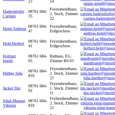
23
14
janine.grindl@moo
Feyerabendhaus,
Hadersdorfer
08761 684-
2. Stock, Zimmer
Carmen
35
22
carmen.hadersdor
08761 684-
Feyerabendhaus,
Heigl Andreas
47
Erdgeschoss
andreas.heigl@moo
08761 684-
Feyerabendhaus,
Held Herbert
41
Erdgeschoss
herbert.held@moos
Holzner
08761 684-
Rathaus, EG,
Ingrid
65
Zimmer R0.03
standesamt@moosb
Feyerabendhaus,
08761 684-
Hüther Julia
2. Stock, Zimmer
810
21
julia.huether@moo
Feyerabendhaus,
08761 684-
Jäckel Tim
1. Stock, Zimmer
92
11
tim.jaeckel@moosb
Feyberabendhaus,
Johal-Mangat
08761 684-
2. Stock, Zimmer
Viktoria
818
21
viktoria.johal-ma