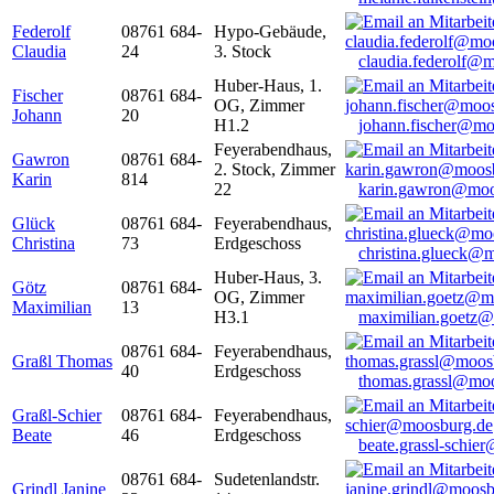
Federolf
08761 684-
Hypo-Gebäude,
Claudia
24
3. Stock
claudia.federolf@
Huber-Haus, 1.
Fischer
08761 684-
OG, Zimmer
Johann
20
H1.2
johann.fischer@mo
Feyerabendhaus,
Gawron
08761 684-
2. Stock, Zimmer
Karin
814
22
karin.gawron@moo
Glück
08761 684-
Feyerabendhaus,
Christina
73
Erdgeschoss
christina.glueck@
Huber-Haus, 3.
Götz
08761 684-
OG, Zimmer
Maximilian
13
H3.1
maximilian.goetz
08761 684-
Feyerabendhaus,
Graßl Thomas
40
Erdgeschoss
thomas.grassl@mo
Graßl-Schier
08761 684-
Feyerabendhaus,
Beate
46
Erdgeschoss
beate.grassl-schi
08761 684-
Sudetenlandstr.
Grindl Janine