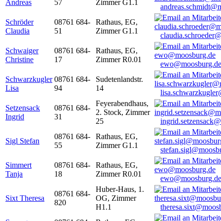
Andreas
57
Zimmer G1.1
andreas.schmidt@
Schröder
08761 684-
Rathaus, EG,
Claudia
51
Zimmer G1.1
claudia.schroeder
Schwaiger
08761 684-
Rathaus, EG,
Christine
17
Zimmer R0.01
ewo@moosburg.d
Schwarzkugler
08761 684-
Sudetenlandstr.
Lisa
94
14
lisa.schwarzkugle
Feyerabendhaus,
Setzensack
08761 684-
2. Stock, Zimmer
Ingrid
31
25
ingrid.setzensack
08761 684-
Rathaus, EG,
Sigl Stefan
55
Zimmer G1.1
stefan.sigl@moosb
Simmert
08761 684-
Rathaus, EG,
Tanja
18
Zimmer R0.01
ewo@moosburg.d
Huber-Haus, 1.
08761 684-
Sixt Theresa
OG, Zimmer
820
H1.1
theresa.sixt@moos