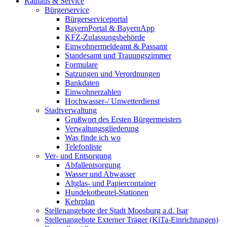
Rathaus & Service
Bürgerservice
Bürgerserviceportal
BayernPortal & BayernApp
KFZ-Zulassungsbehörde
Einwohnermeldeamt & Passamt
Standesamt und Trauungszimmer
Formulare
Satzungen und Verordnungen
Bankdaten
Einwohnerzahlen
Hochwasser-/ Unwetterdienst
Stadtverwaltung
Grußwort des Ersten Bürgermeisters
Verwaltungsgliederung
Was finde ich wo
Telefonliste
Ver- und Entsorgung
Abfallentsorgung
Wasser und Abwasser
Altglas- und Papiercontainer
Hundekotbeutel-Stationen
Kehrplan
Stellenangebote der Stadt Moosburg a.d. Isar
Stellenangebote Externer Träger (KiTa-Einrichtungen)