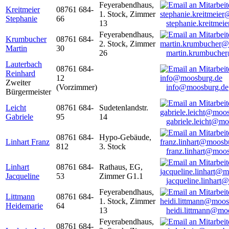
Feyerabendhaus,
Kreitmeier
08761 684-
1. Stock, Zimmer
Stephanie
66
13
stephanie.kreitme
Feyerabendhaus,
Krumbucher
08761 684-
2. Stock, Zimmer
Martin
30
26
martin.krumbuche
Lauterbach
08761 684-
Reinhard
12
Zweiter
(Vorzimmer)
info@moosburg.de
Bürgermeister
Leicht
08761 684-
Sudetenlandstr.
Gabriele
95
14
gabriele.leicht@m
08761 684-
Hypo-Gebäude,
Linhart Franz
812
3. Stock
franz.linhart@moo
Linhart
08761 684-
Rathaus, EG,
Jacqueline
53
Zimmer G1.1
jacqueline.linhart
Feyerabendhaus,
Littmann
08761 684-
1. Stock, Zimmer
Heidemarie
64
13
heidi.littmann@mo
Feyerabendhaus,
08761 684-