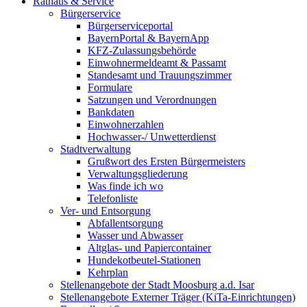
Rathaus & Service
Bürgerservice
Bürgerserviceportal
BayernPortal & BayernApp
KFZ-Zulassungsbehörde
Einwohnermeldeamt & Passamt
Standesamt und Trauungszimmer
Formulare
Satzungen und Verordnungen
Bankdaten
Einwohnerzahlen
Hochwasser-/ Unwetterdienst
Stadtverwaltung
Grußwort des Ersten Bürgermeisters
Verwaltungsgliederung
Was finde ich wo
Telefonliste
Ver- und Entsorgung
Abfallentsorgung
Wasser und Abwasser
Altglas- und Papiercontainer
Hundekotbeutel-Stationen
Kehrplan
Stellenangebote der Stadt Moosburg a.d. Isar
Stellenangebote Externer Träger (KiTa-Einrichtungen)