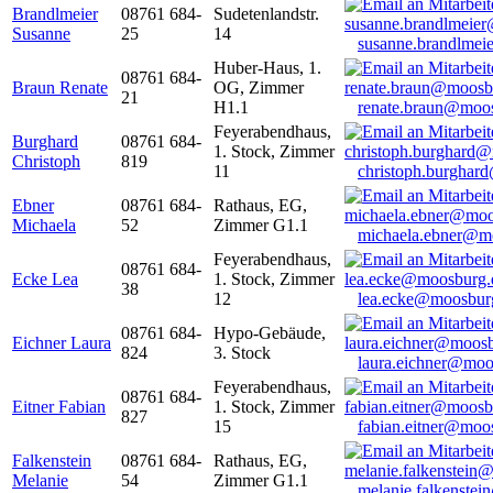
Brandlmeier
08761 684-
Sudetenlandstr.
Susanne
25
14
susanne.brandlme
Huber-Haus, 1.
08761 684-
Braun Renate
OG, Zimmer
21
H1.1
renate.braun@moo
Feyerabendhaus,
Burghard
08761 684-
1. Stock, Zimmer
Christoph
819
11
christoph.burghar
Ebner
08761 684-
Rathaus, EG,
Michaela
52
Zimmer G1.1
michaela.ebner@m
Feyerabendhaus,
08761 684-
Ecke Lea
1. Stock, Zimmer
38
12
lea.ecke@moosbur
08761 684-
Hypo-Gebäude,
Eichner Laura
824
3. Stock
laura.eichner@moo
Feyerabendhaus,
08761 684-
Eitner Fabian
1. Stock, Zimmer
827
15
fabian.eitner@moo
Falkenstein
08761 684-
Rathaus, EG,
Melanie
54
Zimmer G1.1
melanie.falkenste