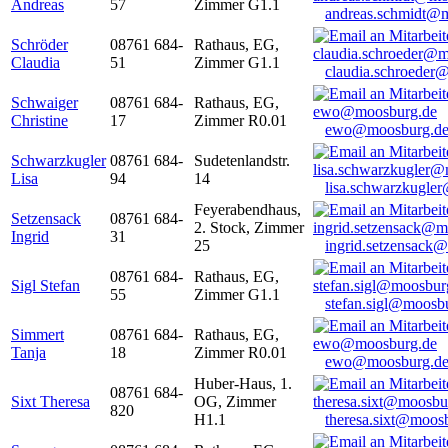
Andreas
57
Zimmer G1.1
andreas.schmidt@
Schröder
08761 684-
Rathaus, EG,
Claudia
51
Zimmer G1.1
claudia.schroeder
Schwaiger
08761 684-
Rathaus, EG,
Christine
17
Zimmer R0.01
ewo@moosburg.d
Schwarzkugler
08761 684-
Sudetenlandstr.
Lisa
94
14
lisa.schwarzkugle
Feyerabendhaus,
Setzensack
08761 684-
2. Stock, Zimmer
Ingrid
31
25
ingrid.setzensack
08761 684-
Rathaus, EG,
Sigl Stefan
55
Zimmer G1.1
stefan.sigl@moosb
Simmert
08761 684-
Rathaus, EG,
Tanja
18
Zimmer R0.01
ewo@moosburg.d
Huber-Haus, 1.
08761 684-
Sixt Theresa
OG, Zimmer
820
H1.1
theresa.sixt@moos