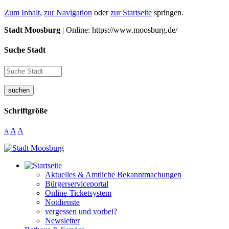
Zum Inhalt
,
zur Navigation
oder
zur Startseite
springen.
Stadt Moosburg
| Online: https://www.moosburg.de/
Suche Stadt
suchen
Schriftgröße
A
A
A
Aktuelles & Amtliche Bekanntmachungen
Bürgerserviceportal
Online-Ticketsystem
Notdienste
vergessen und vorbei?
Newsletter