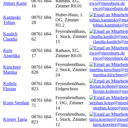
08761 684-
Rathaus, EG,
Jüttner Karin
16
Zimmer R0.01
ewo@moosburg.d
Huber-Haus, 1.
Kaminski
08761 684-
OG, Zimmer
Tobias
28
H1.2
tobias.kaminski@m
Feyerabendhaus,
Kaulich
08761 684-
1. Stock, Zimmer
Claudia
62
15
claudia.kaulich@m
Kern
08761 684-
Rathaus, EG,
Angelika
17
Zimmer R0.01
ewo@moosburg.d
Feyerabendhaus,
Kirschner
08761 684-
2. Stock, Zimmer
Martina
828
24
martina.kirschner
Kollein
08761 684-
Feyerabendhaus,
Florian
823
Erdgeschoss
florian.kollein@m
Feyerabendhaus,
08761 684-
Kopp Stephan
1. OG, Zimmer
71
14
stephan.kopp@moo
Feyerabendhaus,
08761 684-
Körger Tanja
1. Stock, Zimmer
821
12
tanja.koerger@moo