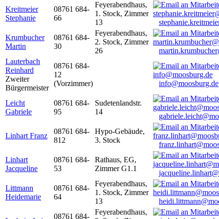
Feyerabendhaus,
Kreitmeier
08761 684-
1. Stock, Zimmer
Stephanie
66
13
stephanie.kreitme
Feyerabendhaus,
Krumbucher
08761 684-
2. Stock, Zimmer
Martin
30
26
martin.krumbuche
Lauterbach
08761 684-
Reinhard
12
Zweiter
(Vorzimmer)
info@moosburg.de
Bürgermeister
Leicht
08761 684-
Sudetenlandstr.
Gabriele
95
14
gabriele.leicht@m
08761 684-
Hypo-Gebäude,
Linhart Franz
812
3. Stock
franz.linhart@moo
Linhart
08761 684-
Rathaus, EG,
Jacqueline
53
Zimmer G1.1
jacqueline.linhart
Feyerabendhaus,
Littmann
08761 684-
1. Stock, Zimmer
Heidemarie
64
13
heidi.littmann@mo
Feyerabendhaus,
08761 684-