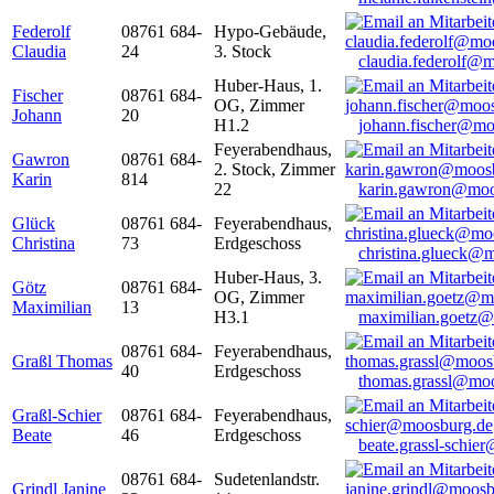
Federolf
08761 684-
Hypo-Gebäude,
Claudia
24
3. Stock
claudia.federolf@
Huber-Haus, 1.
Fischer
08761 684-
OG, Zimmer
Johann
20
H1.2
johann.fischer@mo
Feyerabendhaus,
Gawron
08761 684-
2. Stock, Zimmer
Karin
814
22
karin.gawron@moo
Glück
08761 684-
Feyerabendhaus,
Christina
73
Erdgeschoss
christina.glueck@
Huber-Haus, 3.
Götz
08761 684-
OG, Zimmer
Maximilian
13
H3.1
maximilian.goetz
08761 684-
Feyerabendhaus,
Graßl Thomas
40
Erdgeschoss
thomas.grassl@mo
Graßl-Schier
08761 684-
Feyerabendhaus,
Beate
46
Erdgeschoss
beate.grassl-schi
08761 684-
Sudetenlandstr.
Grindl Janine