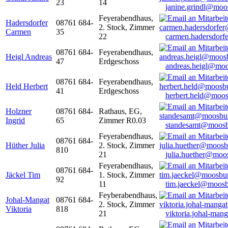
23
14
janine.grindl@moo
Feyerabendhaus,
Hadersdorfer
08761 684-
2. Stock, Zimmer
Carmen
35
22
carmen.hadersdor
08761 684-
Feyerabendhaus,
Heigl Andreas
47
Erdgeschoss
andreas.heigl@moo
08761 684-
Feyerabendhaus,
Held Herbert
41
Erdgeschoss
herbert.held@moos
Holzner
08761 684-
Rathaus, EG,
Ingrid
65
Zimmer R0.03
standesamt@moosb
Feyerabendhaus,
08761 684-
Hüther Julia
2. Stock, Zimmer
810
21
julia.huether@moo
Feyerabendhaus,
08761 684-
Jäckel Tim
1. Stock, Zimmer
92
11
tim.jaeckel@moosb
Feyberabendhaus,
Johal-Mangat
08761 684-
2. Stock, Zimmer
Viktoria
818
21
viktoria.johal-ma