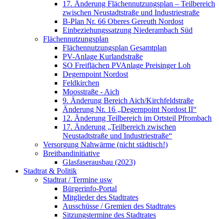
17. Änderung Flächennutzungsplan – Teilbereich
zwischen Neustadtstraße und Industriestraße
B-Plan Nr. 66 Oberes Gereuth Nordost
Einbeziehungssatzung Niederambach Süd
Flächennutzungsplan
Flächennutzungsplan Gesamtplan
PV-Anlage Kurlandstraße
SO Freiflächen PV­Anlage Preisinger Loh
Degernpoint Nordost
Feldkirchen
Moosstraße - Aich
9. Änderung Bereich Aich/Kirchfeldstraße
Änderung Nr. 16 „Degernpoint Nordost II“
12. Änderung Teilbereich im Ortsteil Pfrombach
17. Änderung „Teilbereich zwischen
Neustadtstraße und Industriestraße“
Versorgung Nahwärme (nicht städtisch!)
Breitbandinitiative
Glasfaserausbau (2023)
Stadtrat & Politik
Stadtrat / Termine usw
Bürgerinfo-Portal
Mitglieder des Stadtrates
Ausschüsse / Gremien des Stadtrates
Sitzungstermine des Stadtrates