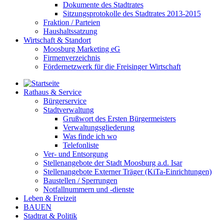
Dokumente des Stadtrates
Sitzungsprotokolle des Stadtrates 2013-2015
Fraktion / Parteien
Haushaltssatzung
Wirtschaft & Standort
Moosburg Marketing eG
Firmenverzeichnis
Fördernetzwerk für die Freisinger Wirtschaft
Rathaus & Service
Bürgerservice
Stadtverwaltung
Grußwort des Ersten Bürgermeisters
Verwaltungsgliederung
Was finde ich wo
Telefonliste
Ver- und Entsorgung
Stellenangebote der Stadt Moosburg a.d. Isar
Stellenangebote Externer Träger (KiTa-Einrichtungen)
Baustellen / Sperrungen
Notfallnummern und -dienste
Leben & Freizeit
BAUEN
Stadtrat & Politik