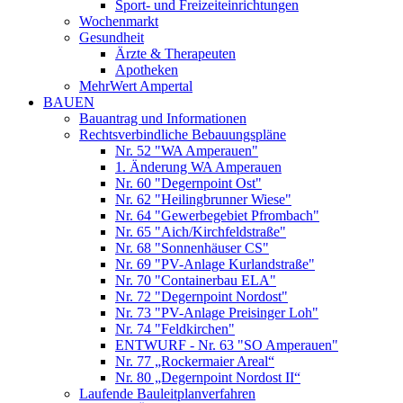
Sport- und Freizeiteinrichtungen
Wochenmarkt
Gesundheit
Ärzte & Therapeuten
Apotheken
MehrWert Ampertal
BAUEN
Bauantrag und Informationen
Rechtsverbindliche Bebauungspläne
Nr. 52 "WA Amperauen"
1. Änderung WA Amperauen
Nr. 60 "Degernpoint Ost"
Nr. 62 "Heilingbrunner Wiese"
Nr. 64 "Gewerbegebiet Pfrombach"
Nr. 65 "Aich/Kirchfeldstraße"
Nr. 68 "Sonnenhäuser CS"
Nr. 69 "PV-Anlage Kurlandstraße"
Nr. 70 "Containerbau ELA"
Nr. 72 "Degernpoint Nordost"
Nr. 73 "PV-Anlage Preisinger Loh"
Nr. 74 "Feldkirchen"
ENTWURF - Nr. 63 "SO Amperauen"
Nr. 77 „Rockermaier Areal“
Nr. 80 „Degernpoint Nordost II“
Laufende Bauleitplanverfahren