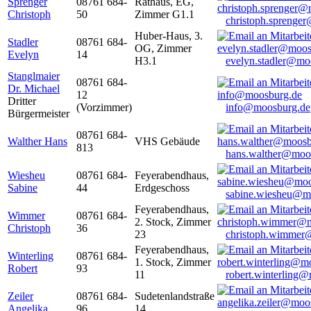
Sprenger
08761 684-
Rathaus, EG,
Christoph
50
Zimmer G1.1
christoph.sprenge
Huber-Haus, 3.
Stadler
08761 684-
OG, Zimmer
Evelyn
14
H3.1
evelyn.stadler@mo
Stanglmaier
08761 684-
Dr. Michael
12
Dritter
(Vorzimmer)
info@moosburg.de
Bürgermeister
08761 684-
Walther Hans
VHS Gebäude
813
hans.walther@moo
Wiesheu
08761 684-
Feyerabendhaus,
Sabine
44
Erdgeschoss
sabine.wiesheu@m
Feyerabendhaus,
Wimmer
08761 684-
2. Stock, Zimmer
Christoph
36
23
christoph.wimmer
Feyerabendhaus,
Winterling
08761 684-
1. Stock, Zimmer
Robert
93
11
robert.winterling
Zeiler
08761 684-
Sudetenlandstraße
Angelika
96
14