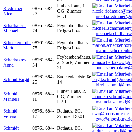
Huber-Haus, 1.
Riedmaier
08761 684-
OG, Zimmer
Nicola
27
H1.1
nicola.riedmaier@
Schafhauser
08761 684-
Feyerabendhaus,
Michael
74
Erdgeschoss
michael.schafhaus
Scheckenhofer
08761 684-
Feyerabendhaus,
Marion
75
Erdgeschoss
marion.scheckenh
Feyberabendhaus,
Scherbakow
08761 684-
2. Stock, Zimmer
Anna
34
21
anna.scherbakow@
08761 684-
Sudetenlandstraße
Schmid Birgit
25
14
birgit.schmid@moo
Huber-Haus, 2.
Schmid
08761 684-
OG, Zimmer
Manuela
11
H2.1
manuela.schmid@m
Schmid
08761 684-
Rathaus, EG,
Verena
17
Zimmer R0.01
ewo@moosburg.d
Schmidt
08761 684-
Rathaus, EG,