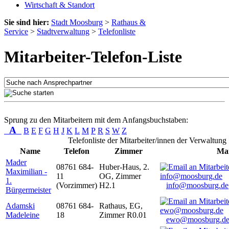
Wirtschaft & Standort
Sie sind hier:
Stadt Moosburg
>
Rathaus &
Service
>
Stadtverwaltung
>
Telefonliste
Mitarbeiter-Telefon-Liste
Sprung zu den Mitarbeitern mit dem Anfangsbuchstaben:
A
B
E
F
G
H
J
K
L
M
P
R
S
W
Z
Telefonliste der Mitarbeiter/innen der Verwaltung
Name
Telefon
Zimmer
Mai
Mader
08761 684-
Huber-Haus, 2.
Maximilian -
11
OG, Zimmer
1.
(Vorzimmer)
H2.1
info@moosburg.de
Bürgermeister
Adamski
08761 684-
Rathaus, EG,
Madeleine
18
Zimmer R0.01
ewo@moosburg.d