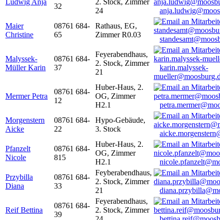
Ludwig Anja
2. Stock, Zimmer
32
24
anja.ludwig@moos
Maier
08761 684-
Rathaus, EG,
Christine
65
Zimmer R0.03
standesamt@moosb
Feyerabendhaus,
Malyssek-
08761 684-
2. Stock, Zimmer
Müller Karin
37
karin.malyssek-
21
mueller@moosburg.
Huber-Haus, 2.
08761 684-
Mermer Petra
OG, Zimmer
12
H2.1
petra.mermer@moo
Morgenstern
08761 684-
Hypo-Gebäude,
Aicke
22
3. Stock
aicke.morgenster
Huber-Haus, 2.
Pfanzelt
08761 684-
OG, Zimmer
Nicole
815
H2.1
nicole.pfanzelt@m
Feyberabendhaus,
Przybilla
08761 684-
2. Stock, Zimmer
Diana
33
21
diana.przybilla@m
Feyerabendhaus,
08761 684-
Reif Bettina
2. Stock, Zimmer
39
24
bettina.reif@moosb