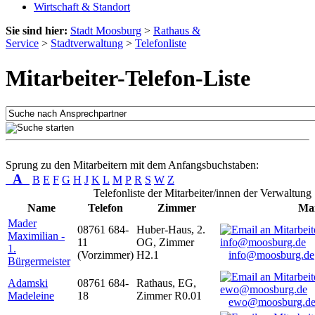
Wirtschaft & Standort
Sie sind hier:
Stadt Moosburg
>
Rathaus &
Service
>
Stadtverwaltung
>
Telefonliste
Mitarbeiter-Telefon-Liste
Sprung zu den Mitarbeitern mit dem Anfangsbuchstaben:
A
B
E
F
G
H
J
K
L
M
P
R
S
W
Z
Telefonliste der Mitarbeiter/innen der Verwaltung
Name
Telefon
Zimmer
Mai
Mader
08761 684-
Huber-Haus, 2.
Maximilian -
11
OG, Zimmer
1.
(Vorzimmer)
H2.1
info@moosburg.de
Bürgermeister
Adamski
08761 684-
Rathaus, EG,
Madeleine
18
Zimmer R0.01
ewo@moosburg.d