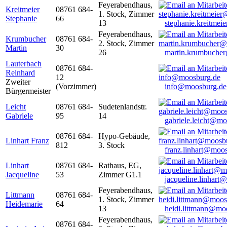
Feyerabendhaus,
Kreitmeier
08761 684-
1. Stock, Zimmer
Stephanie
66
13
stephanie.kreitme
Feyerabendhaus,
Krumbucher
08761 684-
2. Stock, Zimmer
Martin
30
26
martin.krumbuche
Lauterbach
08761 684-
Reinhard
12
Zweiter
(Vorzimmer)
info@moosburg.de
Bürgermeister
Leicht
08761 684-
Sudetenlandstr.
Gabriele
95
14
gabriele.leicht@m
08761 684-
Hypo-Gebäude,
Linhart Franz
812
3. Stock
franz.linhart@moo
Linhart
08761 684-
Rathaus, EG,
Jacqueline
53
Zimmer G1.1
jacqueline.linhart
Feyerabendhaus,
Littmann
08761 684-
1. Stock, Zimmer
Heidemarie
64
13
heidi.littmann@mo
Feyerabendhaus,
08761 684-