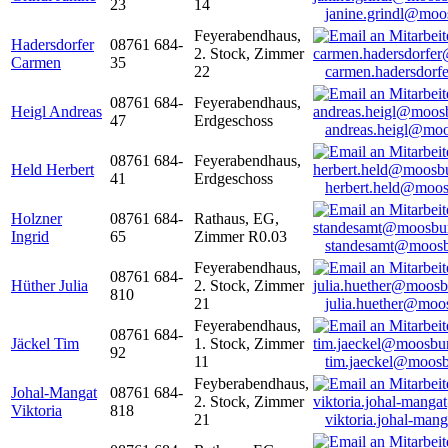
23
14
janine.grindl@moo
Feyerabendhaus,
Hadersdorfer
08761 684-
2. Stock, Zimmer
Carmen
35
22
carmen.hadersdor
08761 684-
Feyerabendhaus,
Heigl Andreas
47
Erdgeschoss
andreas.heigl@moo
08761 684-
Feyerabendhaus,
Held Herbert
41
Erdgeschoss
herbert.held@moos
Holzner
08761 684-
Rathaus, EG,
Ingrid
65
Zimmer R0.03
standesamt@moosb
Feyerabendhaus,
08761 684-
Hüther Julia
2. Stock, Zimmer
810
21
julia.huether@moo
Feyerabendhaus,
08761 684-
Jäckel Tim
1. Stock, Zimmer
92
11
tim.jaeckel@moosb
Feyberabendhaus,
Johal-Mangat
08761 684-
2. Stock, Zimmer
Viktoria
818
21
viktoria.johal-ma