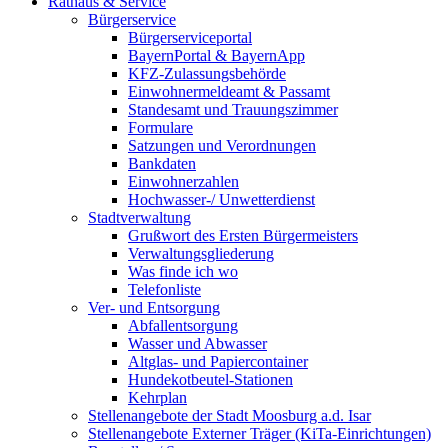
Rathaus & Service
Bürgerservice
Bürgerserviceportal
BayernPortal & BayernApp
KFZ-Zulassungsbehörde
Einwohnermeldeamt & Passamt
Standesamt und Trauungszimmer
Formulare
Satzungen und Verordnungen
Bankdaten
Einwohnerzahlen
Hochwasser-/ Unwetterdienst
Stadtverwaltung
Grußwort des Ersten Bürgermeisters
Verwaltungsgliederung
Was finde ich wo
Telefonliste
Ver- und Entsorgung
Abfallentsorgung
Wasser und Abwasser
Altglas- und Papiercontainer
Hundekotbeutel-Stationen
Kehrplan
Stellenangebote der Stadt Moosburg a.d. Isar
Stellenangebote Externer Träger (KiTa-Einrichtungen)