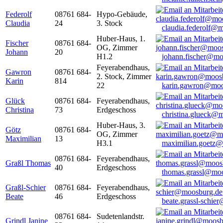
Federolf
08761 684-
Hypo-Gebäude,
Claudia
24
3. Stock
claudia.federolf@
Huber-Haus, 1.
Fischer
08761 684-
OG, Zimmer
Johann
20
H1.2
johann.fischer@mo
Feyerabendhaus,
Gawron
08761 684-
2. Stock, Zimmer
Karin
814
22
karin.gawron@moo
Glück
08761 684-
Feyerabendhaus,
Christina
73
Erdgeschoss
christina.glueck@
Huber-Haus, 3.
Götz
08761 684-
OG, Zimmer
Maximilian
13
H3.1
maximilian.goetz
08761 684-
Feyerabendhaus,
Graßl Thomas
40
Erdgeschoss
thomas.grassl@mo
Graßl-Schier
08761 684-
Feyerabendhaus,
Beate
46
Erdgeschoss
beate.grassl-schi
08761 684-
Sudetenlandstr.
Grindl Janine