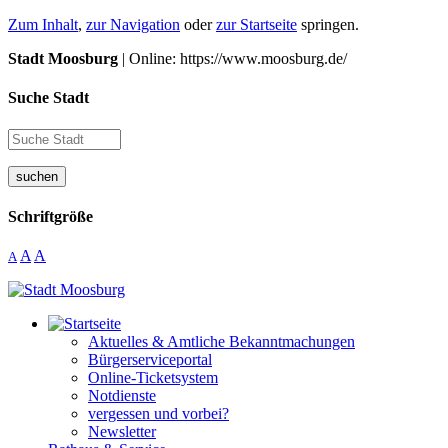
Zum Inhalt
,
zur Navigation
oder
zur Startseite
springen.
Stadt Moosburg
| Online: https://www.moosburg.de/
Suche Stadt
suchen
Schriftgröße
A
A
A
Aktuelles & Amtliche Bekanntmachungen
Bürgerserviceportal
Online-Ticketsystem
Notdienste
vergessen und vorbei?
Newsletter