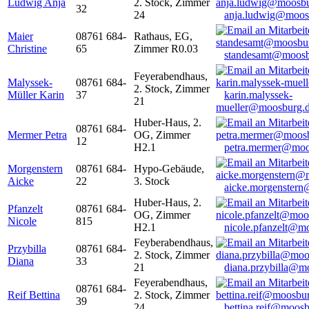
Ludwig Anja
2. Stock, Zimmer
32
24
anja.ludwig@moos
Maier
08761 684-
Rathaus, EG,
Christine
65
Zimmer R0.03
standesamt@moosb
Feyerabendhaus,
Malyssek-
08761 684-
2. Stock, Zimmer
Müller Karin
37
karin.malyssek-
21
mueller@moosburg.
Huber-Haus, 2.
08761 684-
Mermer Petra
OG, Zimmer
12
H2.1
petra.mermer@moo
Morgenstern
08761 684-
Hypo-Gebäude,
Aicke
22
3. Stock
aicke.morgenster
Huber-Haus, 2.
Pfanzelt
08761 684-
OG, Zimmer
Nicole
815
H2.1
nicole.pfanzelt@m
Feyberabendhaus,
Przybilla
08761 684-
2. Stock, Zimmer
Diana
33
21
diana.przybilla@m
Feyerabendhaus,
08761 684-
Reif Bettina
2. Stock, Zimmer
39
24
bettina.reif@moosb