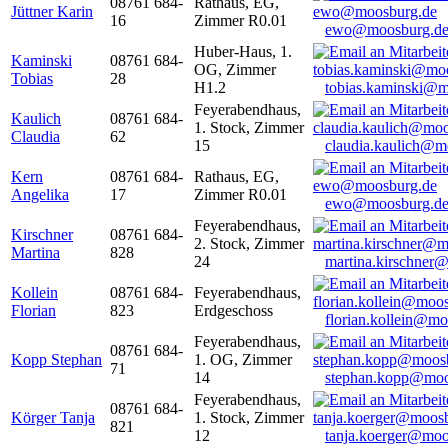
08761 684-
Rathaus, EG,
Jüttner Karin
16
Zimmer R0.01
ewo@moosburg.d
Huber-Haus, 1.
Kaminski
08761 684-
OG, Zimmer
Tobias
28
H1.2
tobias.kaminski@m
Feyerabendhaus,
Kaulich
08761 684-
1. Stock, Zimmer
Claudia
62
15
claudia.kaulich@m
Kern
08761 684-
Rathaus, EG,
Angelika
17
Zimmer R0.01
ewo@moosburg.d
Feyerabendhaus,
Kirschner
08761 684-
2. Stock, Zimmer
Martina
828
24
martina.kirschner
Kollein
08761 684-
Feyerabendhaus,
Florian
823
Erdgeschoss
florian.kollein@m
Feyerabendhaus,
08761 684-
Kopp Stephan
1. OG, Zimmer
71
14
stephan.kopp@moo
Feyerabendhaus,
08761 684-
Körger Tanja
1. Stock, Zimmer
821
12
tanja.koerger@moo