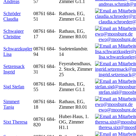
Andreas
57
Zimmer G1.1
andreas.schmidt@
Schröder
08761 684-
Rathaus, EG,
Claudia
51
Zimmer G1.1
claudia.schroeder
Schwaiger
08761 684-
Rathaus, EG,
Christine
17
Zimmer R0.01
ewo@moosburg.d
Schwarzkugler
08761 684-
Sudetenlandstr.
Lisa
94
14
lisa.schwarzkugle
Feyerabendhaus,
Setzensack
08761 684-
2. Stock, Zimmer
Ingrid
31
25
ingrid.setzensack
08761 684-
Rathaus, EG,
Sigl Stefan
55
Zimmer G1.1
stefan.sigl@moosb
Simmert
08761 684-
Rathaus, EG,
Tanja
18
Zimmer R0.01
ewo@moosburg.d
Huber-Haus, 1.
08761 684-
Sixt Theresa
OG, Zimmer
820
H1.1
theresa.sixt@moos