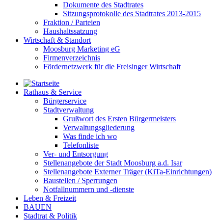
Dokumente des Stadtrates
Sitzungsprotokolle des Stadtrates 2013-2015
Fraktion / Parteien
Haushaltssatzung
Wirtschaft & Standort
Moosburg Marketing eG
Firmenverzeichnis
Fördernetzwerk für die Freisinger Wirtschaft
Rathaus & Service
Bürgerservice
Stadtverwaltung
Grußwort des Ersten Bürgermeisters
Verwaltungsgliederung
Was finde ich wo
Telefonliste
Ver- und Entsorgung
Stellenangebote der Stadt Moosburg a.d. Isar
Stellenangebote Externer Träger (KiTa-Einrichtungen)
Baustellen / Sperrungen
Notfallnummern und -dienste
Leben & Freizeit
BAUEN
Stadtrat & Politik