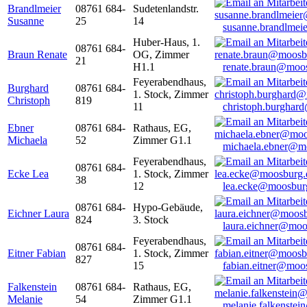
Brandlmeier
08761 684-
Sudetenlandstr.
Susanne
25
14
susanne.brandlme
Huber-Haus, 1.
08761 684-
Braun Renate
OG, Zimmer
21
H1.1
renate.braun@moo
Feyerabendhaus,
Burghard
08761 684-
1. Stock, Zimmer
Christoph
819
11
christoph.burghar
Ebner
08761 684-
Rathaus, EG,
Michaela
52
Zimmer G1.1
michaela.ebner@m
Feyerabendhaus,
08761 684-
Ecke Lea
1. Stock, Zimmer
38
12
lea.ecke@moosbur
08761 684-
Hypo-Gebäude,
Eichner Laura
824
3. Stock
laura.eichner@moo
Feyerabendhaus,
08761 684-
Eitner Fabian
1. Stock, Zimmer
827
15
fabian.eitner@moo
Falkenstein
08761 684-
Rathaus, EG,
Melanie
54
Zimmer G1.1
melanie.falkenste