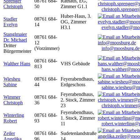
Sprenger
08761 684-
Rathaus, EG,
Christoph
50
Zimmer G1.1
christoph.sprenge
Huber-Haus, 3.
Stadler
08761 684-
OG, Zimmer
Evelyn
14
H3.1
evelyn.stadler@mo
Stanglmaier
08761 684-
Dr. Michael
12
Dritter
(Vorzimmer)
info@moosburg.de
Bürgermeister
08761 684-
Walther Hans
VHS Gebäude
813
hans.walther@moo
Wiesheu
08761 684-
Feyerabendhaus,
Sabine
44
Erdgeschoss
sabine.wiesheu@m
Feyerabendhaus,
Wimmer
08761 684-
2. Stock, Zimmer
Christoph
36
23
christoph.wimmer
Feyerabendhaus,
Winterling
08761 684-
1. Stock, Zimmer
Robert
93
11
robert.winterling
Zeiler
08761 684-
Sudetenlandstraße
Angelika
96
14