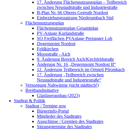
17. Änderung Flächennutzungsplan – Teilbereich
zwischen Neustadtstraße und Industriestraße
B-Plan Nr. 66 Oberes Gereuth Nordost
Einbeziehungssatzung Niederambach Süd
Flächennutzungsplan
Flächennutzungsplan Gesamtplan
PV-Anlage Kurlandstraße
SO Freiflächen PV­Anlage Preisinger Loh
Degernpoint Nordost
Feldkirchen
Moosstraße - Aich
9. Änderung Bereich Aich/Kirchfeldstraße
Änderung Nr. 16 „Degernpoint Nordost II“
12. Änderung Teilbereich im Ortsteil Pfrombach
17. Änderung „Teilbereich zwischen
Neustadtstraße und Industriestraße“
Versorgung Nahwärme (nicht städtisch!)
Breitbandinitiative
Glasfaserausbau (2023)
Stadtrat & Politik
Stadtrat / Termine usw
Bürgerinfo-Portal
Mitglieder des Stadtrates
Ausschüsse / Gremien des Stadtrates
Sitzungstermine des Stadtrates