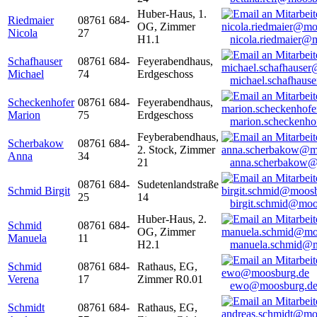
Huber-Haus, 1.
Riedmaier
08761 684-
OG, Zimmer
Nicola
27
H1.1
nicola.riedmaier@
Schafhauser
08761 684-
Feyerabendhaus,
Michael
74
Erdgeschoss
michael.schafhaus
Scheckenhofer
08761 684-
Feyerabendhaus,
Marion
75
Erdgeschoss
marion.scheckenh
Feyberabendhaus,
Scherbakow
08761 684-
2. Stock, Zimmer
Anna
34
21
anna.scherbakow@
08761 684-
Sudetenlandstraße
Schmid Birgit
25
14
birgit.schmid@moo
Huber-Haus, 2.
Schmid
08761 684-
OG, Zimmer
Manuela
11
H2.1
manuela.schmid@m
Schmid
08761 684-
Rathaus, EG,
Verena
17
Zimmer R0.01
ewo@moosburg.d
Schmidt
08761 684-
Rathaus, EG,