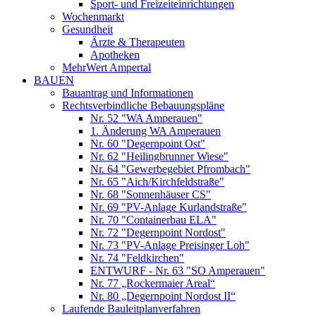
Sport- und Freizeiteinrichtungen
Wochenmarkt
Gesundheit
Ärzte & Therapeuten
Apotheken
MehrWert Ampertal
BAUEN
Bauantrag und Informationen
Rechtsverbindliche Bebauungspläne
Nr. 52 "WA Amperauen"
1. Änderung WA Amperauen
Nr. 60 "Degernpoint Ost"
Nr. 62 "Heilingbrunner Wiese"
Nr. 64 "Gewerbegebiet Pfrombach"
Nr. 65 "Aich/Kirchfeldstraße"
Nr. 68 "Sonnenhäuser CS"
Nr. 69 "PV-Anlage Kurlandstraße"
Nr. 70 "Containerbau ELA"
Nr. 72 "Degernpoint Nordost"
Nr. 73 "PV-Anlage Preisinger Loh"
Nr. 74 "Feldkirchen"
ENTWURF - Nr. 63 "SO Amperauen"
Nr. 77 „Rockermaier Areal“
Nr. 80 „Degernpoint Nordost II“
Laufende Bauleitplanverfahren