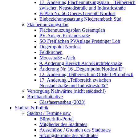
17. Änderung Flächennutzungsplan – Teilbereich
zwischen Neustadtstraße und Industriestraße
B-Plan Nr. 66 Oberes Gereuth Nordost
Einbeziehungssatzung Niederambach Süd
Flächennutzungsplan
Flächennutzungsplan Gesamtplan
PV-Anlage Kurlandstraße
SO Freiflächen PV­Anlage Preisinger Loh
Degernpoint Nordost
Feldkirchen
Moosstraße - Aich
9. Änderung Bereich Aich/Kirchfeldstraße
Änderung Nr. 16 „Degernpoint Nordost II“
12. Änderung Teilbereich im Ortsteil Pfrombach
17. Änderung „Teilbereich zwischen
Neustadtstraße und Industriestraße“
Versorgung Nahwärme (nicht städtisch!)
Breitbandinitiative
Glasfaserausbau (2023)
Stadtrat & Politik
Stadtrat / Termine usw
Bürgerinfo-Portal
Mitglieder des Stadtrates
Ausschüsse / Gremien des Stadtrates
Sitzungstermine des Stadtrates