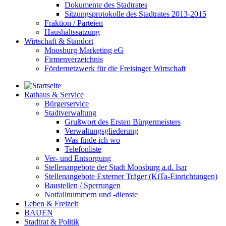
Dokumente des Stadtrates
Sitzungsprotokolle des Stadtrates 2013-2015
Fraktion / Parteien
Haushaltssatzung
Wirtschaft & Standort
Moosburg Marketing eG
Firmenverzeichnis
Fördernetzwerk für die Freisinger Wirtschaft
Rathaus & Service
Bürgerservice
Stadtverwaltung
Grußwort des Ersten Bürgermeisters
Verwaltungsgliederung
Was finde ich wo
Telefonliste
Ver- und Entsorgung
Stellenangebote der Stadt Moosburg a.d. Isar
Stellenangebote Externer Träger (KiTa-Einrichtungen)
Baustellen / Sperrungen
Notfallnummern und -dienste
Leben & Freizeit
BAUEN
Stadtrat & Politik