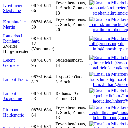
Feyerabendhaus,
Kreitmeier
08761 684-
1. Stock, Zimmer
Stephanie
66
13
stephanie.kreitme
Feyerabendhaus,
Krumbucher
08761 684-
2. Stock, Zimmer
Martin
30
26
martin.krumbuche
Lauterbach
08761 684-
Reinhard
12
Zweiter
(Vorzimmer)
info@moosburg.de
Bürgermeister
Leicht
08761 684-
Sudetenlandstr.
Gabriele
95
14
gabriele.leicht@m
08761 684-
Hypo-Gebäude,
Linhart Franz
812
3. Stock
franz.linhart@moo
Linhart
08761 684-
Rathaus, EG,
Jacqueline
53
Zimmer G1.1
jacqueline.linhart
Feyerabendhaus,
Littmann
08761 684-
1. Stock, Zimmer
Heidemarie
64
13
heidi.littmann@mo
Feyerabendhaus,
08761 684-