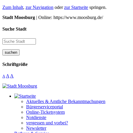
Zum Inhalt
,
zur Navigation
oder
zur Startseite
springen.
Stadt Moosburg
| Online: https://www.moosburg.de/
Suche Stadt
suchen
Schriftgröße
A
A
A
Aktuelles & Amtliche Bekanntmachungen
Bürgerserviceportal
Online-Ticketsystem
Notdienste
vergessen und vorbei?
Newsletter