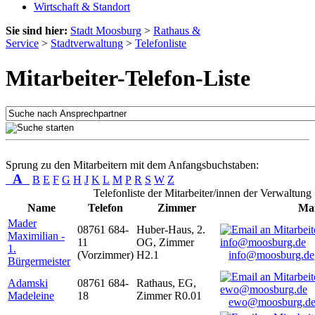
Wirtschaft & Standort
Sie sind hier:
Stadt Moosburg
>
Rathaus &
Service
>
Stadtverwaltung
>
Telefonliste
Mitarbeiter-Telefon-Liste
Sprung zu den Mitarbeitern mit dem Anfangsbuchstaben:
A
B
E
F
G
H
J
K
L
M
P
R
S
W
Z
Telefonliste der Mitarbeiter/innen der Verwaltung
Name
Telefon
Zimmer
Mai
Mader
08761 684-
Huber-Haus, 2.
Maximilian -
11
OG, Zimmer
1.
(Vorzimmer)
H2.1
info@moosburg.de
Bürgermeister
Adamski
08761 684-
Rathaus, EG,
Madeleine
18
Zimmer R0.01
ewo@moosburg.d