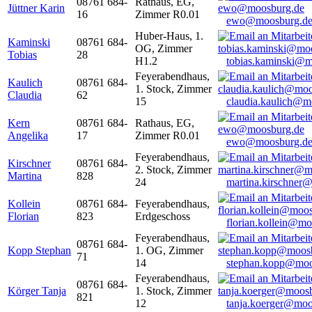
08761 684-
Rathaus, EG,
Jüttner Karin
16
Zimmer R0.01
ewo@moosburg.d
Huber-Haus, 1.
Kaminski
08761 684-
OG, Zimmer
Tobias
28
H1.2
tobias.kaminski@m
Feyerabendhaus,
Kaulich
08761 684-
1. Stock, Zimmer
Claudia
62
15
claudia.kaulich@m
Kern
08761 684-
Rathaus, EG,
Angelika
17
Zimmer R0.01
ewo@moosburg.d
Feyerabendhaus,
Kirschner
08761 684-
2. Stock, Zimmer
Martina
828
24
martina.kirschner
Kollein
08761 684-
Feyerabendhaus,
Florian
823
Erdgeschoss
florian.kollein@m
Feyerabendhaus,
08761 684-
Kopp Stephan
1. OG, Zimmer
71
14
stephan.kopp@moo
Feyerabendhaus,
08761 684-
Körger Tanja
1. Stock, Zimmer
821
12
tanja.koerger@moo