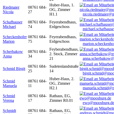
Huber-Haus, 1.
Riedmaier
08761 684-
OG, Zimmer
Nicola
27
H1.1
nicola.riedmaier@
Schafhauser
08761 684-
Feyerabendhaus,
Michael
74
Erdgeschoss
michael.schafhaus
Scheckenhofer
08761 684-
Feyerabendhaus,
Marion
75
Erdgeschoss
marion.scheckenh
Feyberabendhaus,
Scherbakow
08761 684-
2. Stock, Zimmer
Anna
34
21
anna.scherbakow@
08761 684-
Sudetenlandstraße
Schmid Birgit
25
14
birgit.schmid@moo
Huber-Haus, 2.
Schmid
08761 684-
OG, Zimmer
Manuela
11
H2.1
manuela.schmid@m
Schmid
08761 684-
Rathaus, EG,
Verena
17
Zimmer R0.01
ewo@moosburg.d
Schmidt
08761 684-
Rathaus, EG,