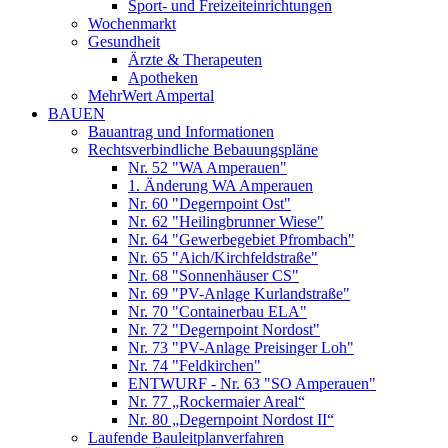
Sport- und Freizeiteinrichtungen
Wochenmarkt
Gesundheit
Ärzte & Therapeuten
Apotheken
MehrWert Ampertal
BAUEN
Bauantrag und Informationen
Rechtsverbindliche Bebauungspläne
Nr. 52 "WA Amperauen"
1. Änderung WA Amperauen
Nr. 60 "Degernpoint Ost"
Nr. 62 "Heilingbrunner Wiese"
Nr. 64 "Gewerbegebiet Pfrombach"
Nr. 65 "Aich/Kirchfeldstraße"
Nr. 68 "Sonnenhäuser CS"
Nr. 69 "PV-Anlage Kurlandstraße"
Nr. 70 "Containerbau ELA"
Nr. 72 "Degernpoint Nordost"
Nr. 73 "PV-Anlage Preisinger Loh"
Nr. 74 "Feldkirchen"
ENTWURF - Nr. 63 "SO Amperauen"
Nr. 77 „Rockermaier Areal“
Nr. 80 „Degernpoint Nordost II“
Laufende Bauleitplanverfahren