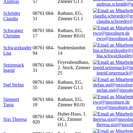
Andreas
57
Zimmer G1.1
andreas.schmidt@
Schröder
08761 684-
Rathaus, EG,
Claudia
51
Zimmer G1.1
claudia.schroeder
Schwaiger
08761 684-
Rathaus, EG,
Christine
17
Zimmer R0.01
ewo@moosburg.d
Schwarzkugler
08761 684-
Sudetenlandstr.
Lisa
94
14
lisa.schwarzkugle
Feyerabendhaus,
Setzensack
08761 684-
2. Stock, Zimmer
Ingrid
31
25
ingrid.setzensack
08761 684-
Rathaus, EG,
Sigl Stefan
55
Zimmer G1.1
stefan.sigl@moosb
Simmert
08761 684-
Rathaus, EG,
Tanja
18
Zimmer R0.01
ewo@moosburg.d
Huber-Haus, 1.
08761 684-
Sixt Theresa
OG, Zimmer
820
H1.1
theresa.sixt@moos