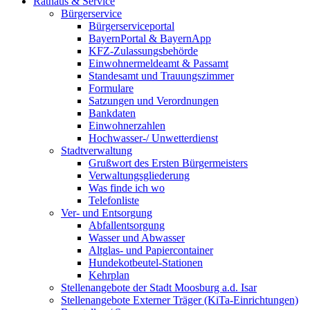
Rathaus & Service
Bürgerservice
Bürgerserviceportal
BayernPortal & BayernApp
KFZ-Zulassungsbehörde
Einwohnermeldeamt & Passamt
Standesamt und Trauungszimmer
Formulare
Satzungen und Verordnungen
Bankdaten
Einwohnerzahlen
Hochwasser-/ Unwetterdienst
Stadtverwaltung
Grußwort des Ersten Bürgermeisters
Verwaltungsgliederung
Was finde ich wo
Telefonliste
Ver- und Entsorgung
Abfallentsorgung
Wasser und Abwasser
Altglas- und Papiercontainer
Hundekotbeutel-Stationen
Kehrplan
Stellenangebote der Stadt Moosburg a.d. Isar
Stellenangebote Externer Träger (KiTa-Einrichtungen)