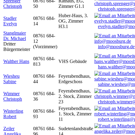
Sprenger
08761 684-
Rathaus, EG,
Christoph
50
Zimmer G1.1
christoph.sprenge
Huber-Haus, 3.
Stadler
08761 684-
OG, Zimmer
Evelyn
14
H3.1
evelyn.stadler@mo
Stanglmaier
08761 684-
Dr. Michael
12
Dritter
(Vorzimmer)
info@moosburg.de
Bürgermeister
08761 684-
Walther Hans
VHS Gebäude
813
hans.walther@moo
Wiesheu
08761 684-
Feyerabendhaus,
Sabine
44
Erdgeschoss
sabine.wiesheu@m
Feyerabendhaus,
Wimmer
08761 684-
2. Stock, Zimmer
Christoph
36
23
christoph.wimmer
Feyerabendhaus,
Winterling
08761 684-
1. Stock, Zimmer
Robert
93
11
robert.winterling
Zeiler
08761 684-
Sudetenlandstraße
Angelika
96
14