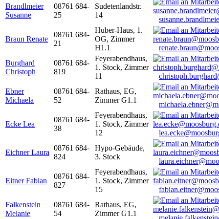
Brandlmeier
08761 684-
Sudetenlandstr.
Susanne
25
14
susanne.brandlme
Huber-Haus, 1.
08761 684-
Braun Renate
OG, Zimmer
21
H1.1
renate.braun@moo
Feyerabendhaus,
Burghard
08761 684-
1. Stock, Zimmer
Christoph
819
11
christoph.burghar
Ebner
08761 684-
Rathaus, EG,
Michaela
52
Zimmer G1.1
michaela.ebner@m
Feyerabendhaus,
08761 684-
Ecke Lea
1. Stock, Zimmer
38
12
lea.ecke@moosbur
08761 684-
Hypo-Gebäude,
Eichner Laura
824
3. Stock
laura.eichner@moo
Feyerabendhaus,
08761 684-
Eitner Fabian
1. Stock, Zimmer
827
15
fabian.eitner@moo
Falkenstein
08761 684-
Rathaus, EG,
Melanie
54
Zimmer G1.1
melanie.falkenste