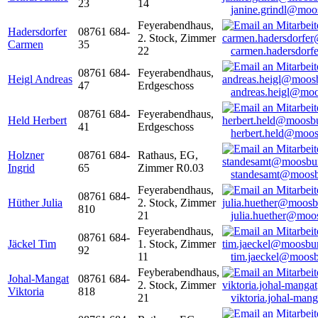
23
14
janine.grindl@moo
Feyerabendhaus,
Hadersdorfer
08761 684-
2. Stock, Zimmer
Carmen
35
22
carmen.hadersdor
08761 684-
Feyerabendhaus,
Heigl Andreas
47
Erdgeschoss
andreas.heigl@moo
08761 684-
Feyerabendhaus,
Held Herbert
41
Erdgeschoss
herbert.held@moos
Holzner
08761 684-
Rathaus, EG,
Ingrid
65
Zimmer R0.03
standesamt@moosb
Feyerabendhaus,
08761 684-
Hüther Julia
2. Stock, Zimmer
810
21
julia.huether@moo
Feyerabendhaus,
08761 684-
Jäckel Tim
1. Stock, Zimmer
92
11
tim.jaeckel@moosb
Feyberabendhaus,
Johal-Mangat
08761 684-
2. Stock, Zimmer
Viktoria
818
21
viktoria.johal-ma