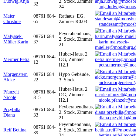
Ludwig Anja
2. Stock, Zimmer
32
24
anja.ludwig@moos
Maier
08761 684-
Rathaus, EG,
Christine
65
Zimmer R0.03
standesamt@moosb
Feyerabendhaus,
Malyssek-
08761 684-
2. Stock, Zimmer
Müller Karin
37
karin.malyssek-
21
mueller@moosburg.
Huber-Haus, 2.
08761 684-
Mermer Petra
OG, Zimmer
12
H2.1
petra.mermer@moo
Morgenstern
08761 684-
Hypo-Gebäude,
Aicke
22
3. Stock
aicke.morgenster
Huber-Haus, 2.
Pfanzelt
08761 684-
OG, Zimmer
Nicole
815
H2.1
nicole.pfanzelt@m
Feyberabendhaus,
Przybilla
08761 684-
2. Stock, Zimmer
Diana
33
21
diana.przybilla@m
Feyerabendhaus,
08761 684-
Reif Bettina
2. Stock, Zimmer
39
24
bettina.reif@moosb