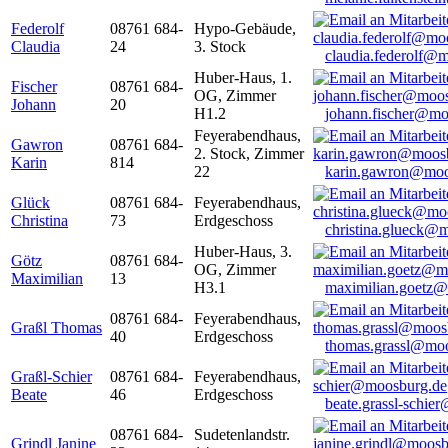
Federolf
08761 684-
Hypo-Gebäude,
Claudia
24
3. Stock
claudia.federolf@
Huber-Haus, 1.
Fischer
08761 684-
OG, Zimmer
Johann
20
H1.2
johann.fischer@mo
Feyerabendhaus,
Gawron
08761 684-
2. Stock, Zimmer
Karin
814
22
karin.gawron@moo
Glück
08761 684-
Feyerabendhaus,
Christina
73
Erdgeschoss
christina.glueck@
Huber-Haus, 3.
Götz
08761 684-
OG, Zimmer
Maximilian
13
H3.1
maximilian.goetz
08761 684-
Feyerabendhaus,
Graßl Thomas
40
Erdgeschoss
thomas.grassl@mo
Graßl-Schier
08761 684-
Feyerabendhaus,
Beate
46
Erdgeschoss
beate.grassl-schi
08761 684-
Sudetenlandstr.
Grindl Janine