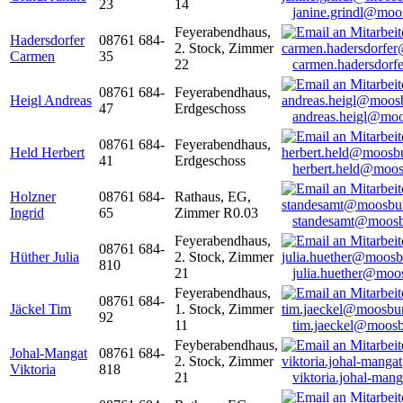
23
14
janine.grindl@moo
Feyerabendhaus,
Hadersdorfer
08761 684-
2. Stock, Zimmer
Carmen
35
22
carmen.hadersdor
08761 684-
Feyerabendhaus,
Heigl Andreas
47
Erdgeschoss
andreas.heigl@moo
08761 684-
Feyerabendhaus,
Held Herbert
41
Erdgeschoss
herbert.held@moos
Holzner
08761 684-
Rathaus, EG,
Ingrid
65
Zimmer R0.03
standesamt@moosb
Feyerabendhaus,
08761 684-
Hüther Julia
2. Stock, Zimmer
810
21
julia.huether@moo
Feyerabendhaus,
08761 684-
Jäckel Tim
1. Stock, Zimmer
92
11
tim.jaeckel@moosb
Feyberabendhaus,
Johal-Mangat
08761 684-
2. Stock, Zimmer
Viktoria
818
21
viktoria.johal-ma