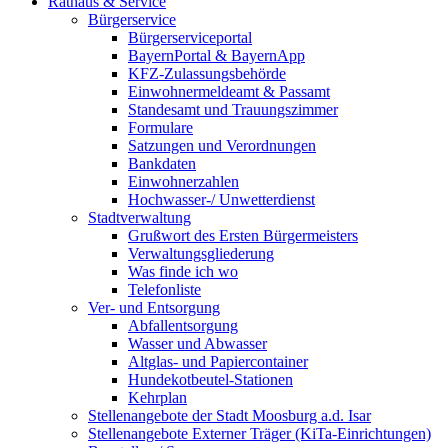
Rathaus & Service
Bürgerservice
Bürgerserviceportal
BayernPortal & BayernApp
KFZ-Zulassungsbehörde
Einwohnermeldeamt & Passamt
Standesamt und Trauungszimmer
Formulare
Satzungen und Verordnungen
Bankdaten
Einwohnerzahlen
Hochwasser-/ Unwetterdienst
Stadtverwaltung
Grußwort des Ersten Bürgermeisters
Verwaltungsgliederung
Was finde ich wo
Telefonliste
Ver- und Entsorgung
Abfallentsorgung
Wasser und Abwasser
Altglas- und Papiercontainer
Hundekotbeutel-Stationen
Kehrplan
Stellenangebote der Stadt Moosburg a.d. Isar
Stellenangebote Externer Träger (KiTa-Einrichtungen)