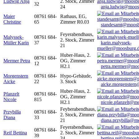
Ludwig Anja
2. Stock, Zimmer
32
24
anja.ludwig@moos
Maier
08761 684-
Rathaus, EG,
Christine
65
Zimmer R0.03
standesamt@moosb
Feyerabendhaus,
Malyssek-
08761 684-
2. Stock, Zimmer
Müller Karin
37
karin.malyssek-
21
mueller@moosburg.
Huber-Haus, 2.
08761 684-
Mermer Petra
OG, Zimmer
12
H2.1
petra.mermer@moo
Morgenstern
08761 684-
Hypo-Gebäude,
Aicke
22
3. Stock
aicke.morgenster
Huber-Haus, 2.
Pfanzelt
08761 684-
OG, Zimmer
Nicole
815
H2.1
nicole.pfanzelt@m
Feyberabendhaus,
Przybilla
08761 684-
2. Stock, Zimmer
Diana
33
21
diana.przybilla@m
Feyerabendhaus,
08761 684-
Reif Bettina
2. Stock, Zimmer
39
24
bettina.reif@moosb