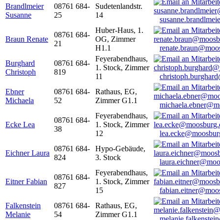
Brandlmeier
08761 684-
Sudetenlandstr.
Susanne
25
14
susanne.brandlme
Huber-Haus, 1.
08761 684-
Braun Renate
OG, Zimmer
21
H1.1
renate.braun@moo
Feyerabendhaus,
Burghard
08761 684-
1. Stock, Zimmer
Christoph
819
11
christoph.burghar
Ebner
08761 684-
Rathaus, EG,
Michaela
52
Zimmer G1.1
michaela.ebner@m
Feyerabendhaus,
08761 684-
Ecke Lea
1. Stock, Zimmer
38
12
lea.ecke@moosbur
08761 684-
Hypo-Gebäude,
Eichner Laura
824
3. Stock
laura.eichner@moo
Feyerabendhaus,
08761 684-
Eitner Fabian
1. Stock, Zimmer
827
15
fabian.eitner@moo
Falkenstein
08761 684-
Rathaus, EG,
Melanie
54
Zimmer G1.1
melanie.falkenste