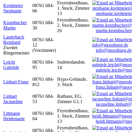
Feyerabendhaus,
Kreitmeier
08761 684-
1. Stock, Zimmer
Stephanie
66
13
stephanie.kreitme
Feyerabendhaus,
Krumbucher
08761 684-
2. Stock, Zimmer
Martin
30
26
martin.krumbuche
Lauterbach
08761 684-
Reinhard
12
Zweiter
(Vorzimmer)
info@moosburg.de
Bürgermeister
Leicht
08761 684-
Sudetenlandstr.
Gabriele
95
14
gabriele.leicht@m
08761 684-
Hypo-Gebäude,
Linhart Franz
812
3. Stock
franz.linhart@moo
Linhart
08761 684-
Rathaus, EG,
Jacqueline
53
Zimmer G1.1
jacqueline.linhart
Feyerabendhaus,
Littmann
08761 684-
1. Stock, Zimmer
Heidemarie
64
13
heidi.littmann@mo
Feyerabendhaus,
08761 684-