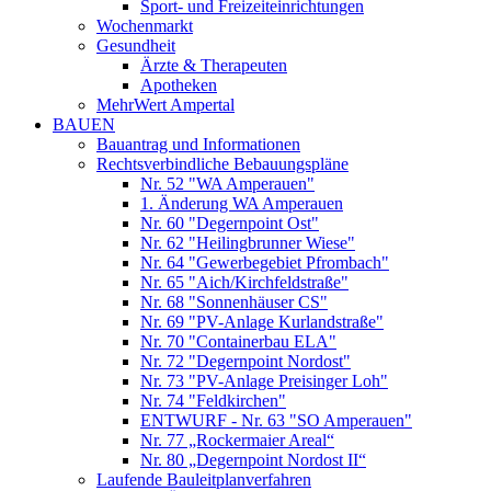
Sport- und Freizeiteinrichtungen
Wochenmarkt
Gesundheit
Ärzte & Therapeuten
Apotheken
MehrWert Ampertal
BAUEN
Bauantrag und Informationen
Rechtsverbindliche Bebauungspläne
Nr. 52 "WA Amperauen"
1. Änderung WA Amperauen
Nr. 60 "Degernpoint Ost"
Nr. 62 "Heilingbrunner Wiese"
Nr. 64 "Gewerbegebiet Pfrombach"
Nr. 65 "Aich/Kirchfeldstraße"
Nr. 68 "Sonnenhäuser CS"
Nr. 69 "PV-Anlage Kurlandstraße"
Nr. 70 "Containerbau ELA"
Nr. 72 "Degernpoint Nordost"
Nr. 73 "PV-Anlage Preisinger Loh"
Nr. 74 "Feldkirchen"
ENTWURF - Nr. 63 "SO Amperauen"
Nr. 77 „Rockermaier Areal“
Nr. 80 „Degernpoint Nordost II“
Laufende Bauleitplanverfahren