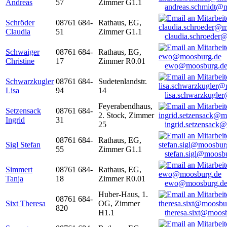
Andreas
57
Zimmer G1.1
andreas.schmidt@
Schröder
08761 684-
Rathaus, EG,
Claudia
51
Zimmer G1.1
claudia.schroeder
Schwaiger
08761 684-
Rathaus, EG,
Christine
17
Zimmer R0.01
ewo@moosburg.d
Schwarzkugler
08761 684-
Sudetenlandstr.
Lisa
94
14
lisa.schwarzkugle
Feyerabendhaus,
Setzensack
08761 684-
2. Stock, Zimmer
Ingrid
31
25
ingrid.setzensack
08761 684-
Rathaus, EG,
Sigl Stefan
55
Zimmer G1.1
stefan.sigl@moosb
Simmert
08761 684-
Rathaus, EG,
Tanja
18
Zimmer R0.01
ewo@moosburg.d
Huber-Haus, 1.
08761 684-
Sixt Theresa
OG, Zimmer
820
H1.1
theresa.sixt@moos