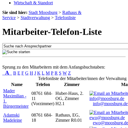
Wirtschaft & Standort
Sie sind hier:
Stadt Moosburg
>
Rathaus &
Service
>
Stadtverwaltung
>
Telefonliste
Mitarbeiter-Telefon-Liste
Sprung zu den Mitarbeitern mit dem Anfangsbuchstaben:
A
B
E
F
G
H
J
K
L
M
P
R
S
W
Z
Telefonliste der Mitarbeiter/innen der Verwaltung
Name
Telefon
Zimmer
Mai
Mader
08761 684-
Huber-Haus, 2.
Maximilian -
11
OG, Zimmer
1.
(Vorzimmer)
H2.1
info@moosburg.de
Bürgermeister
Adamski
08761 684-
Rathaus, EG,
Madeleine
18
Zimmer R0.01
ewo@moosburg.d