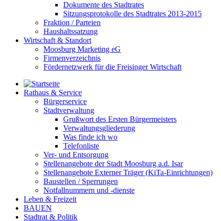
Dokumente des Stadtrates
Sitzungsprotokolle des Stadtrates 2013-2015
Fraktion / Parteien
Haushaltssatzung
Wirtschaft & Standort
Moosburg Marketing eG
Firmenverzeichnis
Fördernetzwerk für die Freisinger Wirtschaft
Rathaus & Service
Bürgerservice
Stadtverwaltung
Grußwort des Ersten Bürgermeisters
Verwaltungsgliederung
Was finde ich wo
Telefonliste
Ver- und Entsorgung
Stellenangebote der Stadt Moosburg a.d. Isar
Stellenangebote Externer Träger (KiTa-Einrichtungen)
Baustellen / Sperrungen
Notfallnummern und -dienste
Leben & Freizeit
BAUEN
Stadtrat & Politik