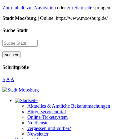
Zum Inhalt
,
zur Navigation
oder
zur Startseite
springen.
Stadt Moosburg
| Online: https://www.moosburg.de/
Suche Stadt
suchen
Schriftgröße
A
A
A
Aktuelles & Amtliche Bekanntmachungen
Bürgerserviceportal
Online-Ticketsystem
Notdienste
vergessen und vorbei?
Newsletter