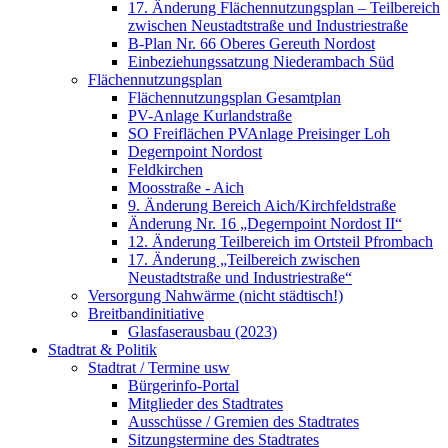
17. Änderung Flächennutzungsplan – Teilbereich
zwischen Neustadtstraße und Industriestraße
B-Plan Nr. 66 Oberes Gereuth Nordost
Einbeziehungssatzung Niederambach Süd
Flächennutzungsplan
Flächennutzungsplan Gesamtplan
PV-Anlage Kurlandstraße
SO Freiflächen PV­Anlage Preisinger Loh
Degernpoint Nordost
Feldkirchen
Moosstraße - Aich
9. Änderung Bereich Aich/Kirchfeldstraße
Änderung Nr. 16 „Degernpoint Nordost II“
12. Änderung Teilbereich im Ortsteil Pfrombach
17. Änderung „Teilbereich zwischen
Neustadtstraße und Industriestraße“
Versorgung Nahwärme (nicht städtisch!)
Breitbandinitiative
Glasfaserausbau (2023)
Stadtrat & Politik
Stadtrat / Termine usw
Bürgerinfo-Portal
Mitglieder des Stadtrates
Ausschüsse / Gremien des Stadtrates
Sitzungstermine des Stadtrates