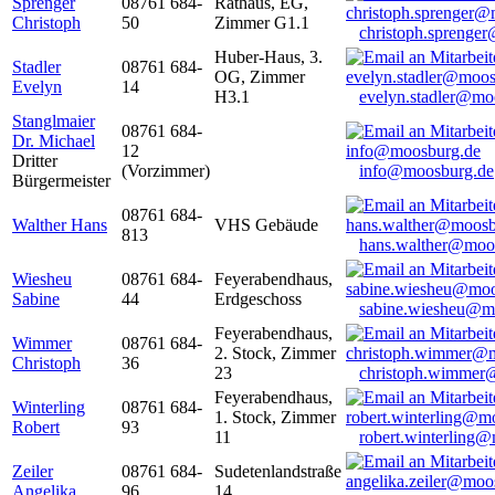
Sprenger
08761 684-
Rathaus, EG,
Christoph
50
Zimmer G1.1
christoph.sprenge
Huber-Haus, 3.
Stadler
08761 684-
OG, Zimmer
Evelyn
14
H3.1
evelyn.stadler@mo
Stanglmaier
08761 684-
Dr. Michael
12
Dritter
(Vorzimmer)
info@moosburg.de
Bürgermeister
08761 684-
Walther Hans
VHS Gebäude
813
hans.walther@moo
Wiesheu
08761 684-
Feyerabendhaus,
Sabine
44
Erdgeschoss
sabine.wiesheu@m
Feyerabendhaus,
Wimmer
08761 684-
2. Stock, Zimmer
Christoph
36
23
christoph.wimmer
Feyerabendhaus,
Winterling
08761 684-
1. Stock, Zimmer
Robert
93
11
robert.winterling
Zeiler
08761 684-
Sudetenlandstraße
Angelika
96
14