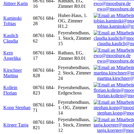
08761 684-
Rathaus, EG,
Jüttner Karin
16
Zimmer R0.01
ewo@moosburg.d
Huber-Haus, 1.
Kaminski
08761 684-
OG, Zimmer
Tobias
28
H1.2
tobias.kaminski@m
Feyerabendhaus,
Kaulich
08761 684-
1. Stock, Zimmer
Claudia
62
15
claudia.kaulich@m
Kern
08761 684-
Rathaus, EG,
Angelika
17
Zimmer R0.01
ewo@moosburg.d
Feyerabendhaus,
Kirschner
08761 684-
2. Stock, Zimmer
Martina
828
24
martina.kirschner
Kollein
08761 684-
Feyerabendhaus,
Florian
823
Erdgeschoss
florian.kollein@m
Feyerabendhaus,
08761 684-
Kopp Stephan
1. OG, Zimmer
71
14
stephan.kopp@moo
Feyerabendhaus,
08761 684-
Körger Tanja
1. Stock, Zimmer
821
12
tanja.koerger@moo