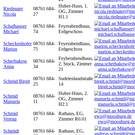
Huber-Haus, 1.
Riedmaier
08761 684-
OG, Zimmer
Nicola
27
H1.1
nicola.riedmaier@
Schafhauser
08761 684-
Feyerabendhaus,
Michael
74
Erdgeschoss
michael.schafhaus
Scheckenhofer
08761 684-
Feyerabendhaus,
Marion
75
Erdgeschoss
marion.scheckenh
Feyberabendhaus,
Scherbakow
08761 684-
2. Stock, Zimmer
Anna
34
21
anna.scherbakow@
08761 684-
Sudetenlandstraße
Schmid Birgit
25
14
birgit.schmid@moo
Huber-Haus, 2.
Schmid
08761 684-
OG, Zimmer
Manuela
11
H2.1
manuela.schmid@m
Schmid
08761 684-
Rathaus, EG,
Verena
17
Zimmer R0.01
ewo@moosburg.d
Schmidt
08761 684-
Rathaus, EG,