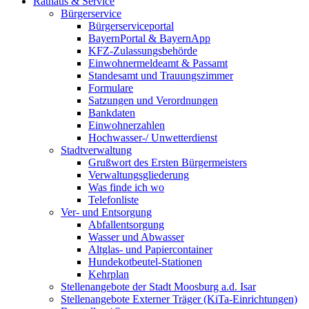
Rathaus & Service
Bürgerservice
Bürgerserviceportal
BayernPortal & BayernApp
KFZ-Zulassungsbehörde
Einwohnermeldeamt & Passamt
Standesamt und Trauungszimmer
Formulare
Satzungen und Verordnungen
Bankdaten
Einwohnerzahlen
Hochwasser-/ Unwetterdienst
Stadtverwaltung
Grußwort des Ersten Bürgermeisters
Verwaltungsgliederung
Was finde ich wo
Telefonliste
Ver- und Entsorgung
Abfallentsorgung
Wasser und Abwasser
Altglas- und Papiercontainer
Hundekotbeutel-Stationen
Kehrplan
Stellenangebote der Stadt Moosburg a.d. Isar
Stellenangebote Externer Träger (KiTa-Einrichtungen)