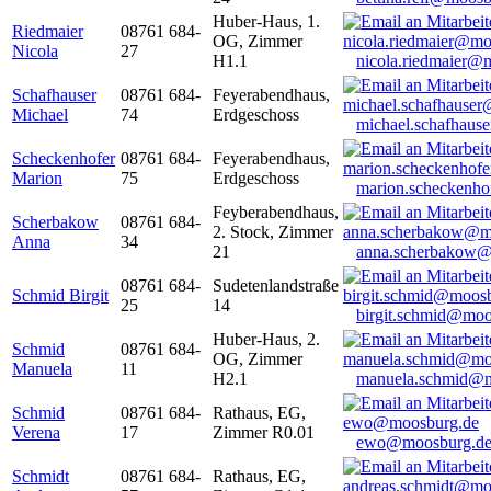
Huber-Haus, 1.
Riedmaier
08761 684-
OG, Zimmer
Nicola
27
H1.1
nicola.riedmaier@
Schafhauser
08761 684-
Feyerabendhaus,
Michael
74
Erdgeschoss
michael.schafhaus
Scheckenhofer
08761 684-
Feyerabendhaus,
Marion
75
Erdgeschoss
marion.scheckenh
Feyberabendhaus,
Scherbakow
08761 684-
2. Stock, Zimmer
Anna
34
21
anna.scherbakow@
08761 684-
Sudetenlandstraße
Schmid Birgit
25
14
birgit.schmid@moo
Huber-Haus, 2.
Schmid
08761 684-
OG, Zimmer
Manuela
11
H2.1
manuela.schmid@m
Schmid
08761 684-
Rathaus, EG,
Verena
17
Zimmer R0.01
ewo@moosburg.d
Schmidt
08761 684-
Rathaus, EG,