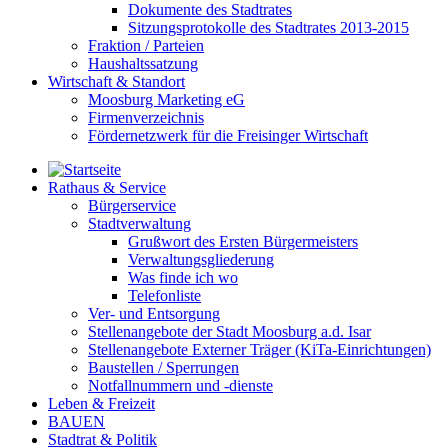
Dokumente des Stadtrates
Sitzungsprotokolle des Stadtrates 2013-2015
Fraktion / Parteien
Haushaltssatzung
Wirtschaft & Standort
Moosburg Marketing eG
Firmenverzeichnis
Fördernetzwerk für die Freisinger Wirtschaft
Rathaus & Service
Bürgerservice
Stadtverwaltung
Grußwort des Ersten Bürgermeisters
Verwaltungsgliederung
Was finde ich wo
Telefonliste
Ver- und Entsorgung
Stellenangebote der Stadt Moosburg a.d. Isar
Stellenangebote Externer Träger (KiTa-Einrichtungen)
Baustellen / Sperrungen
Notfallnummern und -dienste
Leben & Freizeit
BAUEN
Stadtrat & Politik