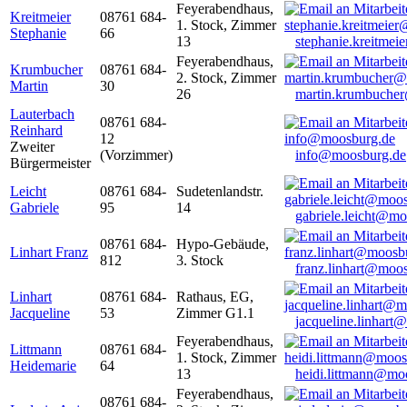
Feyerabendhaus,
Kreitmeier
08761 684-
1. Stock, Zimmer
Stephanie
66
13
stephanie.kreitme
Feyerabendhaus,
Krumbucher
08761 684-
2. Stock, Zimmer
Martin
30
26
martin.krumbuche
Lauterbach
08761 684-
Reinhard
12
Zweiter
(Vorzimmer)
info@moosburg.de
Bürgermeister
Leicht
08761 684-
Sudetenlandstr.
Gabriele
95
14
gabriele.leicht@m
08761 684-
Hypo-Gebäude,
Linhart Franz
812
3. Stock
franz.linhart@moo
Linhart
08761 684-
Rathaus, EG,
Jacqueline
53
Zimmer G1.1
jacqueline.linhart
Feyerabendhaus,
Littmann
08761 684-
1. Stock, Zimmer
Heidemarie
64
13
heidi.littmann@mo
Feyerabendhaus,
08761 684-