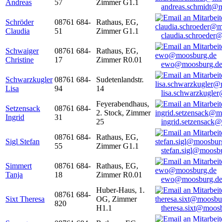
Andreas
57
Zimmer G1.1
andreas.schmidt@
Schröder
08761 684-
Rathaus, EG,
Claudia
51
Zimmer G1.1
claudia.schroeder
Schwaiger
08761 684-
Rathaus, EG,
Christine
17
Zimmer R0.01
ewo@moosburg.d
Schwarzkugler
08761 684-
Sudetenlandstr.
Lisa
94
14
lisa.schwarzkugle
Feyerabendhaus,
Setzensack
08761 684-
2. Stock, Zimmer
Ingrid
31
25
ingrid.setzensack
08761 684-
Rathaus, EG,
Sigl Stefan
55
Zimmer G1.1
stefan.sigl@moosb
Simmert
08761 684-
Rathaus, EG,
Tanja
18
Zimmer R0.01
ewo@moosburg.d
Huber-Haus, 1.
08761 684-
Sixt Theresa
OG, Zimmer
820
H1.1
theresa.sixt@moos