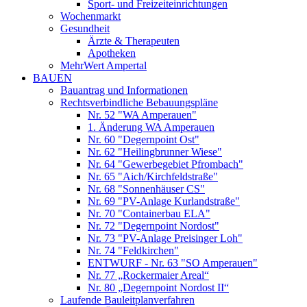
Sport- und Freizeiteinrichtungen
Wochenmarkt
Gesundheit
Ärzte & Therapeuten
Apotheken
MehrWert Ampertal
BAUEN
Bauantrag und Informationen
Rechtsverbindliche Bebauungspläne
Nr. 52 "WA Amperauen"
1. Änderung WA Amperauen
Nr. 60 "Degernpoint Ost"
Nr. 62 "Heilingbrunner Wiese"
Nr. 64 "Gewerbegebiet Pfrombach"
Nr. 65 "Aich/Kirchfeldstraße"
Nr. 68 "Sonnenhäuser CS"
Nr. 69 "PV-Anlage Kurlandstraße"
Nr. 70 "Containerbau ELA"
Nr. 72 "Degernpoint Nordost"
Nr. 73 "PV-Anlage Preisinger Loh"
Nr. 74 "Feldkirchen"
ENTWURF - Nr. 63 "SO Amperauen"
Nr. 77 „Rockermaier Areal“
Nr. 80 „Degernpoint Nordost II“
Laufende Bauleitplanverfahren