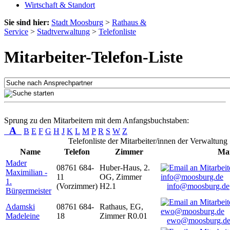
Wirtschaft & Standort
Sie sind hier:
Stadt Moosburg
>
Rathaus &
Service
>
Stadtverwaltung
>
Telefonliste
Mitarbeiter-Telefon-Liste
Sprung zu den Mitarbeitern mit dem Anfangsbuchstaben:
A
B
E
F
G
H
J
K
L
M
P
R
S
W
Z
Telefonliste der Mitarbeiter/innen der Verwaltung
Name
Telefon
Zimmer
Mai
Mader
08761 684-
Huber-Haus, 2.
Maximilian -
11
OG, Zimmer
1.
(Vorzimmer)
H2.1
info@moosburg.de
Bürgermeister
Adamski
08761 684-
Rathaus, EG,
Madeleine
18
Zimmer R0.01
ewo@moosburg.d