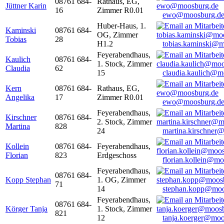
08761 684-
Rathaus, EG,
Jüttner Karin
16
Zimmer R0.01
ewo@moosburg.d
Huber-Haus, 1.
Kaminski
08761 684-
OG, Zimmer
Tobias
28
H1.2
tobias.kaminski@m
Feyerabendhaus,
Kaulich
08761 684-
1. Stock, Zimmer
Claudia
62
15
claudia.kaulich@m
Kern
08761 684-
Rathaus, EG,
Angelika
17
Zimmer R0.01
ewo@moosburg.d
Feyerabendhaus,
Kirschner
08761 684-
2. Stock, Zimmer
Martina
828
24
martina.kirschner
Kollein
08761 684-
Feyerabendhaus,
Florian
823
Erdgeschoss
florian.kollein@m
Feyerabendhaus,
08761 684-
Kopp Stephan
1. OG, Zimmer
71
14
stephan.kopp@moo
Feyerabendhaus,
08761 684-
Körger Tanja
1. Stock, Zimmer
821
12
tanja.koerger@moo