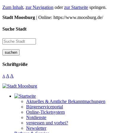
Zum Inhalt
,
zur Navigation
oder
zur Startseite
springen.
Stadt Moosburg
| Online: https://www.moosburg.de/
Suche Stadt
suchen
Schriftgröße
A
A
A
Aktuelles & Amtliche Bekanntmachungen
Bürgerserviceportal
Online-Ticketsystem
Notdienste
vergessen und vorbei?
Newsletter