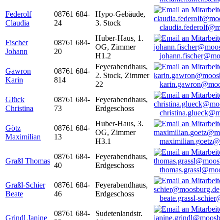
Federolf
08761 684-
Hypo-Gebäude,
Claudia
24
3. Stock
claudia.federolf@
Huber-Haus, 1.
Fischer
08761 684-
OG, Zimmer
Johann
20
H1.2
johann.fischer@mo
Feyerabendhaus,
Gawron
08761 684-
2. Stock, Zimmer
Karin
814
22
karin.gawron@moo
Glück
08761 684-
Feyerabendhaus,
Christina
73
Erdgeschoss
christina.glueck@
Huber-Haus, 3.
Götz
08761 684-
OG, Zimmer
Maximilian
13
H3.1
maximilian.goetz
08761 684-
Feyerabendhaus,
Graßl Thomas
40
Erdgeschoss
thomas.grassl@mo
Graßl-Schier
08761 684-
Feyerabendhaus,
Beate
46
Erdgeschoss
beate.grassl-schi
08761 684-
Sudetenlandstr.
Grindl Janine