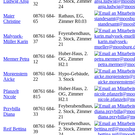
Ludwig Anja
2. Stock, Zimmer
32
24
anja.ludwig@moos
Maier
08761 684-
Rathaus, EG,
Christine
65
Zimmer R0.03
standesamt@moosb
Feyerabendhaus,
Malyssek-
08761 684-
2. Stock, Zimmer
Müller Karin
37
karin.malyssek-
21
mueller@moosburg.
Huber-Haus, 2.
08761 684-
Mermer Petra
OG, Zimmer
12
H2.1
petra.mermer@moo
Morgenstern
08761 684-
Hypo-Gebäude,
Aicke
22
3. Stock
aicke.morgenster
Huber-Haus, 2.
Pfanzelt
08761 684-
OG, Zimmer
Nicole
815
H2.1
nicole.pfanzelt@m
Feyberabendhaus,
Przybilla
08761 684-
2. Stock, Zimmer
Diana
33
21
diana.przybilla@m
Feyerabendhaus,
08761 684-
Reif Bettina
2. Stock, Zimmer
39
24
bettina.reif@moosb