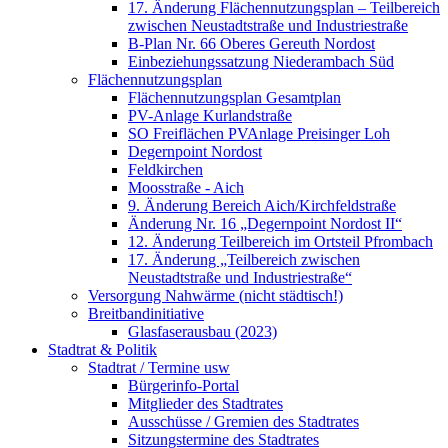
17. Änderung Flächennutzungsplan – Teilbereich
zwischen Neustadtstraße und Industriestraße
B-Plan Nr. 66 Oberes Gereuth Nordost
Einbeziehungssatzung Niederambach Süd
Flächennutzungsplan
Flächennutzungsplan Gesamtplan
PV-Anlage Kurlandstraße
SO Freiflächen PV­Anlage Preisinger Loh
Degernpoint Nordost
Feldkirchen
Moosstraße - Aich
9. Änderung Bereich Aich/Kirchfeldstraße
Änderung Nr. 16 „Degernpoint Nordost II“
12. Änderung Teilbereich im Ortsteil Pfrombach
17. Änderung „Teilbereich zwischen
Neustadtstraße und Industriestraße“
Versorgung Nahwärme (nicht städtisch!)
Breitbandinitiative
Glasfaserausbau (2023)
Stadtrat & Politik
Stadtrat / Termine usw
Bürgerinfo-Portal
Mitglieder des Stadtrates
Ausschüsse / Gremien des Stadtrates
Sitzungstermine des Stadtrates