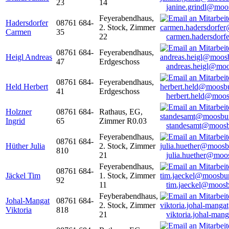
23
14
janine.grindl@moo
Feyerabendhaus,
Hadersdorfer
08761 684-
2. Stock, Zimmer
Carmen
35
22
carmen.hadersdor
08761 684-
Feyerabendhaus,
Heigl Andreas
47
Erdgeschoss
andreas.heigl@moo
08761 684-
Feyerabendhaus,
Held Herbert
41
Erdgeschoss
herbert.held@moos
Holzner
08761 684-
Rathaus, EG,
Ingrid
65
Zimmer R0.03
standesamt@moosb
Feyerabendhaus,
08761 684-
Hüther Julia
2. Stock, Zimmer
810
21
julia.huether@moo
Feyerabendhaus,
08761 684-
Jäckel Tim
1. Stock, Zimmer
92
11
tim.jaeckel@moosb
Feyberabendhaus,
Johal-Mangat
08761 684-
2. Stock, Zimmer
Viktoria
818
21
viktoria.johal-ma