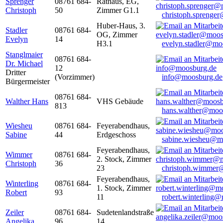
Sprenger
08761 684-
Rathaus, EG,
Christoph
50
Zimmer G1.1
christoph.sprenge
Huber-Haus, 3.
Stadler
08761 684-
OG, Zimmer
Evelyn
14
H3.1
evelyn.stadler@mo
Stanglmaier
08761 684-
Dr. Michael
12
Dritter
(Vorzimmer)
info@moosburg.de
Bürgermeister
08761 684-
Walther Hans
VHS Gebäude
813
hans.walther@moo
Wiesheu
08761 684-
Feyerabendhaus,
Sabine
44
Erdgeschoss
sabine.wiesheu@m
Feyerabendhaus,
Wimmer
08761 684-
2. Stock, Zimmer
Christoph
36
23
christoph.wimmer
Feyerabendhaus,
Winterling
08761 684-
1. Stock, Zimmer
Robert
93
11
robert.winterling
Zeiler
08761 684-
Sudetenlandstraße
Angelika
96
14