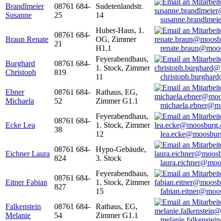
Brandlmeier
08761 684-
Sudetenlandstr.
Susanne
25
14
susanne.brandlme
Huber-Haus, 1.
08761 684-
Braun Renate
OG, Zimmer
21
H1.1
renate.braun@moo
Feyerabendhaus,
Burghard
08761 684-
1. Stock, Zimmer
Christoph
819
11
christoph.burghar
Ebner
08761 684-
Rathaus, EG,
Michaela
52
Zimmer G1.1
michaela.ebner@m
Feyerabendhaus,
08761 684-
Ecke Lea
1. Stock, Zimmer
38
12
lea.ecke@moosbur
08761 684-
Hypo-Gebäude,
Eichner Laura
824
3. Stock
laura.eichner@moo
Feyerabendhaus,
08761 684-
Eitner Fabian
1. Stock, Zimmer
827
15
fabian.eitner@moo
Falkenstein
08761 684-
Rathaus, EG,
Melanie
54
Zimmer G1.1
melanie.falkenste