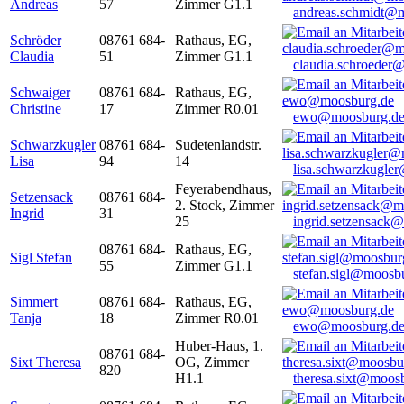
Andreas
57
Zimmer G1.1
andreas.schmidt@
Schröder
08761 684-
Rathaus, EG,
Claudia
51
Zimmer G1.1
claudia.schroeder
Schwaiger
08761 684-
Rathaus, EG,
Christine
17
Zimmer R0.01
ewo@moosburg.d
Schwarzkugler
08761 684-
Sudetenlandstr.
Lisa
94
14
lisa.schwarzkugle
Feyerabendhaus,
Setzensack
08761 684-
2. Stock, Zimmer
Ingrid
31
25
ingrid.setzensack
08761 684-
Rathaus, EG,
Sigl Stefan
55
Zimmer G1.1
stefan.sigl@moosb
Simmert
08761 684-
Rathaus, EG,
Tanja
18
Zimmer R0.01
ewo@moosburg.d
Huber-Haus, 1.
08761 684-
Sixt Theresa
OG, Zimmer
820
H1.1
theresa.sixt@moos