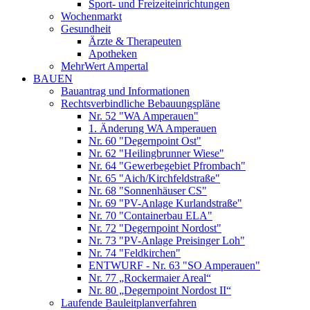
Sport- und Freizeiteinrichtungen
Wochenmarkt
Gesundheit
Ärzte & Therapeuten
Apotheken
MehrWert Ampertal
BAUEN
Bauantrag und Informationen
Rechtsverbindliche Bebauungspläne
Nr. 52 "WA Amperauen"
1. Änderung WA Amperauen
Nr. 60 "Degernpoint Ost"
Nr. 62 "Heilingbrunner Wiese"
Nr. 64 "Gewerbegebiet Pfrombach"
Nr. 65 "Aich/Kirchfeldstraße"
Nr. 68 "Sonnenhäuser CS"
Nr. 69 "PV-Anlage Kurlandstraße"
Nr. 70 "Containerbau ELA"
Nr. 72 "Degernpoint Nordost"
Nr. 73 "PV-Anlage Preisinger Loh"
Nr. 74 "Feldkirchen"
ENTWURF - Nr. 63 "SO Amperauen"
Nr. 77 „Rockermaier Areal“
Nr. 80 „Degernpoint Nordost II“
Laufende Bauleitplanverfahren