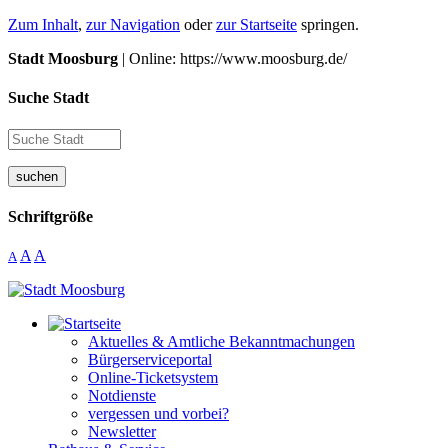
Zum Inhalt
,
zur Navigation
oder
zur Startseite
springen.
Stadt Moosburg
| Online: https://www.moosburg.de/
Suche Stadt
suchen
Schriftgröße
A
A
A
Aktuelles & Amtliche Bekanntmachungen
Bürgerserviceportal
Online-Ticketsystem
Notdienste
vergessen und vorbei?
Newsletter