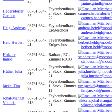
23
14
janine.grindl@moo
Feyerabendhaus,
Hadersdorfer
08761 684-
2. Stock, Zimmer
Carmen
35
22
carmen.hadersdor
08761 684-
Feyerabendhaus,
Heigl Andreas
47
Erdgeschoss
andreas.heigl@moo
08761 684-
Feyerabendhaus,
Held Herbert
41
Erdgeschoss
herbert.held@moos
Holzner
08761 684-
Rathaus, EG,
Ingrid
65
Zimmer R0.03
standesamt@moosb
Feyerabendhaus,
08761 684-
Hüther Julia
2. Stock, Zimmer
810
21
julia.huether@moo
Feyerabendhaus,
08761 684-
Jäckel Tim
1. Stock, Zimmer
92
11
tim.jaeckel@moosb
Feyberabendhaus,
Johal-Mangat
08761 684-
2. Stock, Zimmer
Viktoria
818
21
viktoria.johal-ma