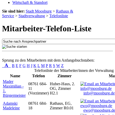
Wirtschaft & Standort
Sie sind hier:
Stadt Moosburg
>
Rathaus &
Service
>
Stadtverwaltung
>
Telefonliste
Mitarbeiter-Telefon-Liste
Sprung zu den Mitarbeitern mit dem Anfangsbuchstaben:
A
B
E
F
G
H
J
K
L
M
P
R
S
W
Z
Telefonliste der Mitarbeiter/innen der Verwaltung
Name
Telefon
Zimmer
Mai
Mader
08761 684-
Huber-Haus, 2.
Maximilian -
11
OG, Zimmer
1.
(Vorzimmer)
H2.1
info@moosburg.de
Bürgermeister
Adamski
08761 684-
Rathaus, EG,
Madeleine
18
Zimmer R0.01
ewo@moosburg.d