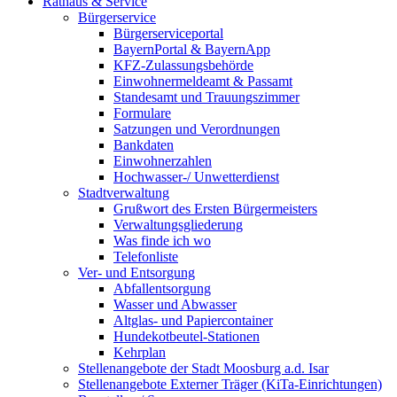
Rathaus & Service
Bürgerservice
Bürgerserviceportal
BayernPortal & BayernApp
KFZ-Zulassungsbehörde
Einwohnermeldeamt & Passamt
Standesamt und Trauungszimmer
Formulare
Satzungen und Verordnungen
Bankdaten
Einwohnerzahlen
Hochwasser-/ Unwetterdienst
Stadtverwaltung
Grußwort des Ersten Bürgermeisters
Verwaltungsgliederung
Was finde ich wo
Telefonliste
Ver- und Entsorgung
Abfallentsorgung
Wasser und Abwasser
Altglas- und Papiercontainer
Hundekotbeutel-Stationen
Kehrplan
Stellenangebote der Stadt Moosburg a.d. Isar
Stellenangebote Externer Träger (KiTa-Einrichtungen)