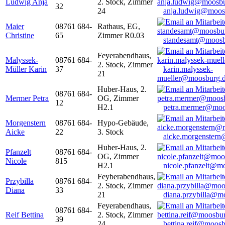
Ludwig Anja
2. Stock, Zimmer
32
24
anja.ludwig@moos
Maier
08761 684-
Rathaus, EG,
Christine
65
Zimmer R0.03
standesamt@moosb
Feyerabendhaus,
Malyssek-
08761 684-
2. Stock, Zimmer
Müller Karin
37
karin.malyssek-
21
mueller@moosburg.
Huber-Haus, 2.
08761 684-
Mermer Petra
OG, Zimmer
12
H2.1
petra.mermer@moo
Morgenstern
08761 684-
Hypo-Gebäude,
Aicke
22
3. Stock
aicke.morgenster
Huber-Haus, 2.
Pfanzelt
08761 684-
OG, Zimmer
Nicole
815
H2.1
nicole.pfanzelt@m
Feyberabendhaus,
Przybilla
08761 684-
2. Stock, Zimmer
Diana
33
21
diana.przybilla@m
Feyerabendhaus,
08761 684-
Reif Bettina
2. Stock, Zimmer
39
24
bettina.reif@moosb