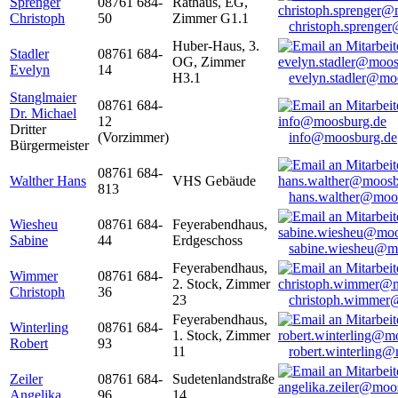
Sprenger
08761 684-
Rathaus, EG,
Christoph
50
Zimmer G1.1
christoph.sprenge
Huber-Haus, 3.
Stadler
08761 684-
OG, Zimmer
Evelyn
14
H3.1
evelyn.stadler@mo
Stanglmaier
08761 684-
Dr. Michael
12
Dritter
(Vorzimmer)
info@moosburg.de
Bürgermeister
08761 684-
Walther Hans
VHS Gebäude
813
hans.walther@moo
Wiesheu
08761 684-
Feyerabendhaus,
Sabine
44
Erdgeschoss
sabine.wiesheu@m
Feyerabendhaus,
Wimmer
08761 684-
2. Stock, Zimmer
Christoph
36
23
christoph.wimmer
Feyerabendhaus,
Winterling
08761 684-
1. Stock, Zimmer
Robert
93
11
robert.winterling
Zeiler
08761 684-
Sudetenlandstraße
Angelika
96
14