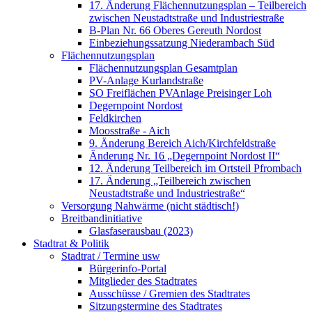
17. Änderung Flächennutzungsplan – Teilbereich
zwischen Neustadtstraße und Industriestraße
B-Plan Nr. 66 Oberes Gereuth Nordost
Einbeziehungssatzung Niederambach Süd
Flächennutzungsplan
Flächennutzungsplan Gesamtplan
PV-Anlage Kurlandstraße
SO Freiflächen PV­Anlage Preisinger Loh
Degernpoint Nordost
Feldkirchen
Moosstraße - Aich
9. Änderung Bereich Aich/Kirchfeldstraße
Änderung Nr. 16 „Degernpoint Nordost II“
12. Änderung Teilbereich im Ortsteil Pfrombach
17. Änderung „Teilbereich zwischen
Neustadtstraße und Industriestraße“
Versorgung Nahwärme (nicht städtisch!)
Breitbandinitiative
Glasfaserausbau (2023)
Stadtrat & Politik
Stadtrat / Termine usw
Bürgerinfo-Portal
Mitglieder des Stadtrates
Ausschüsse / Gremien des Stadtrates
Sitzungstermine des Stadtrates