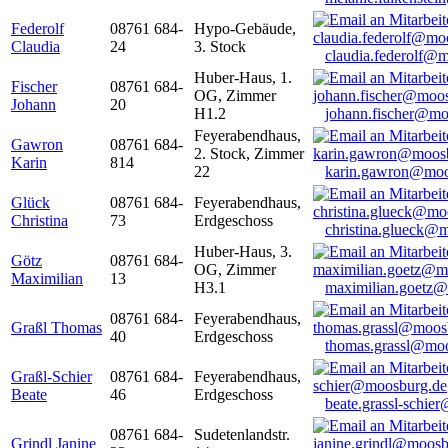
Federolf
08761 684-
Hypo-Gebäude,
Claudia
24
3. Stock
claudia.federolf@
Huber-Haus, 1.
Fischer
08761 684-
OG, Zimmer
Johann
20
H1.2
johann.fischer@mo
Feyerabendhaus,
Gawron
08761 684-
2. Stock, Zimmer
Karin
814
22
karin.gawron@moo
Glück
08761 684-
Feyerabendhaus,
Christina
73
Erdgeschoss
christina.glueck@
Huber-Haus, 3.
Götz
08761 684-
OG, Zimmer
Maximilian
13
H3.1
maximilian.goetz
08761 684-
Feyerabendhaus,
Graßl Thomas
40
Erdgeschoss
thomas.grassl@mo
Graßl-Schier
08761 684-
Feyerabendhaus,
Beate
46
Erdgeschoss
beate.grassl-schi
08761 684-
Sudetenlandstr.
Grindl Janine