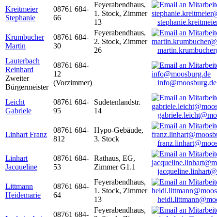
Feyerabendhaus,
Kreitmeier
08761 684-
1. Stock, Zimmer
Stephanie
66
13
stephanie.kreitme
Feyerabendhaus,
Krumbucher
08761 684-
2. Stock, Zimmer
Martin
30
26
martin.krumbuche
Lauterbach
08761 684-
Reinhard
12
Zweiter
(Vorzimmer)
info@moosburg.de
Bürgermeister
Leicht
08761 684-
Sudetenlandstr.
Gabriele
95
14
gabriele.leicht@m
08761 684-
Hypo-Gebäude,
Linhart Franz
812
3. Stock
franz.linhart@moo
Linhart
08761 684-
Rathaus, EG,
Jacqueline
53
Zimmer G1.1
jacqueline.linhart
Feyerabendhaus,
Littmann
08761 684-
1. Stock, Zimmer
Heidemarie
64
13
heidi.littmann@mo
Feyerabendhaus,
08761 684-