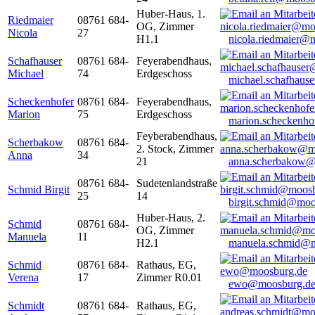
Huber-Haus, 1.
Riedmaier
08761 684-
OG, Zimmer
Nicola
27
H1.1
nicola.riedmaier@
Schafhauser
08761 684-
Feyerabendhaus,
Michael
74
Erdgeschoss
michael.schafhaus
Scheckenhofer
08761 684-
Feyerabendhaus,
Marion
75
Erdgeschoss
marion.scheckenh
Feyberabendhaus,
Scherbakow
08761 684-
2. Stock, Zimmer
Anna
34
21
anna.scherbakow@
08761 684-
Sudetenlandstraße
Schmid Birgit
25
14
birgit.schmid@moo
Huber-Haus, 2.
Schmid
08761 684-
OG, Zimmer
Manuela
11
H2.1
manuela.schmid@m
Schmid
08761 684-
Rathaus, EG,
Verena
17
Zimmer R0.01
ewo@moosburg.d
Schmidt
08761 684-
Rathaus, EG,