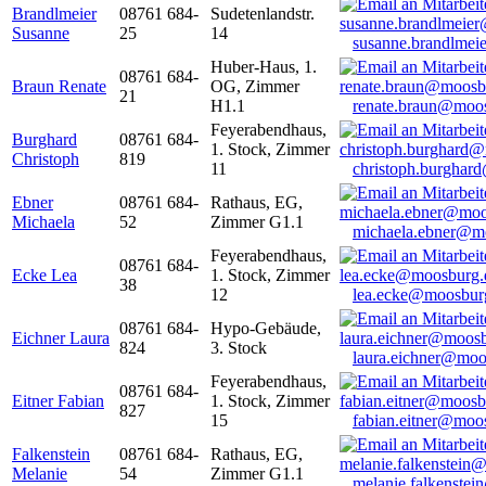
Brandlmeier
08761 684-
Sudetenlandstr.
Susanne
25
14
susanne.brandlme
Huber-Haus, 1.
08761 684-
Braun Renate
OG, Zimmer
21
H1.1
renate.braun@moo
Feyerabendhaus,
Burghard
08761 684-
1. Stock, Zimmer
Christoph
819
11
christoph.burghar
Ebner
08761 684-
Rathaus, EG,
Michaela
52
Zimmer G1.1
michaela.ebner@m
Feyerabendhaus,
08761 684-
Ecke Lea
1. Stock, Zimmer
38
12
lea.ecke@moosbur
08761 684-
Hypo-Gebäude,
Eichner Laura
824
3. Stock
laura.eichner@moo
Feyerabendhaus,
08761 684-
Eitner Fabian
1. Stock, Zimmer
827
15
fabian.eitner@moo
Falkenstein
08761 684-
Rathaus, EG,
Melanie
54
Zimmer G1.1
melanie.falkenste