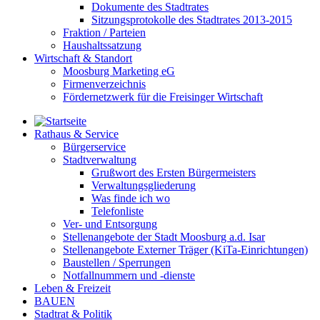
Dokumente des Stadtrates
Sitzungsprotokolle des Stadtrates 2013-2015
Fraktion / Parteien
Haushaltssatzung
Wirtschaft & Standort
Moosburg Marketing eG
Firmenverzeichnis
Fördernetzwerk für die Freisinger Wirtschaft
Rathaus & Service
Bürgerservice
Stadtverwaltung
Grußwort des Ersten Bürgermeisters
Verwaltungsgliederung
Was finde ich wo
Telefonliste
Ver- und Entsorgung
Stellenangebote der Stadt Moosburg a.d. Isar
Stellenangebote Externer Träger (KiTa-Einrichtungen)
Baustellen / Sperrungen
Notfallnummern und -dienste
Leben & Freizeit
BAUEN
Stadtrat & Politik