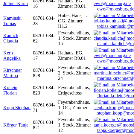
08761 684-
Rathaus, EG,
Jüttner Karin
16
Zimmer R0.01
ewo@moosburg.d
Huber-Haus, 1.
Kaminski
08761 684-
OG, Zimmer
Tobias
28
H1.2
tobias.kaminski@m
Feyerabendhaus,
Kaulich
08761 684-
1. Stock, Zimmer
Claudia
62
15
claudia.kaulich@m
Kern
08761 684-
Rathaus, EG,
Angelika
17
Zimmer R0.01
ewo@moosburg.d
Feyerabendhaus,
Kirschner
08761 684-
2. Stock, Zimmer
Martina
828
24
martina.kirschner
Kollein
08761 684-
Feyerabendhaus,
Florian
823
Erdgeschoss
florian.kollein@m
Feyerabendhaus,
08761 684-
Kopp Stephan
1. OG, Zimmer
71
14
stephan.kopp@moo
Feyerabendhaus,
08761 684-
Körger Tanja
1. Stock, Zimmer
821
12
tanja.koerger@moo