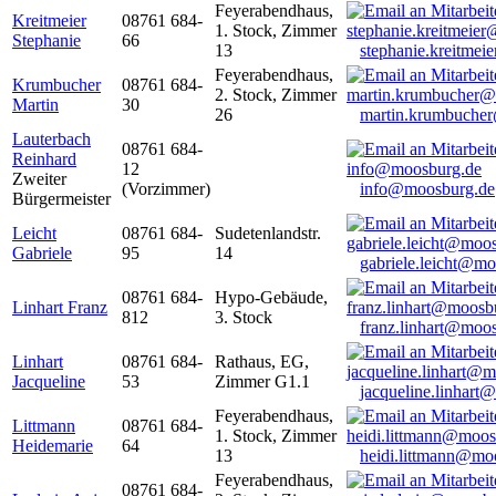
Feyerabendhaus,
Kreitmeier
08761 684-
1. Stock, Zimmer
Stephanie
66
13
stephanie.kreitme
Feyerabendhaus,
Krumbucher
08761 684-
2. Stock, Zimmer
Martin
30
26
martin.krumbuche
Lauterbach
08761 684-
Reinhard
12
Zweiter
(Vorzimmer)
info@moosburg.de
Bürgermeister
Leicht
08761 684-
Sudetenlandstr.
Gabriele
95
14
gabriele.leicht@m
08761 684-
Hypo-Gebäude,
Linhart Franz
812
3. Stock
franz.linhart@moo
Linhart
08761 684-
Rathaus, EG,
Jacqueline
53
Zimmer G1.1
jacqueline.linhart
Feyerabendhaus,
Littmann
08761 684-
1. Stock, Zimmer
Heidemarie
64
13
heidi.littmann@mo
Feyerabendhaus,
08761 684-