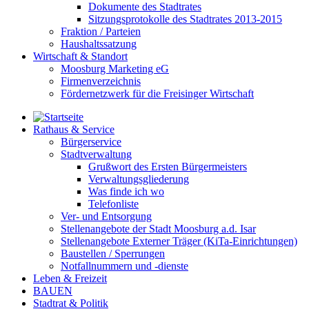
Dokumente des Stadtrates
Sitzungsprotokolle des Stadtrates 2013-2015
Fraktion / Parteien
Haushaltssatzung
Wirtschaft & Standort
Moosburg Marketing eG
Firmenverzeichnis
Fördernetzwerk für die Freisinger Wirtschaft
Rathaus & Service
Bürgerservice
Stadtverwaltung
Grußwort des Ersten Bürgermeisters
Verwaltungsgliederung
Was finde ich wo
Telefonliste
Ver- und Entsorgung
Stellenangebote der Stadt Moosburg a.d. Isar
Stellenangebote Externer Träger (KiTa-Einrichtungen)
Baustellen / Sperrungen
Notfallnummern und -dienste
Leben & Freizeit
BAUEN
Stadtrat & Politik