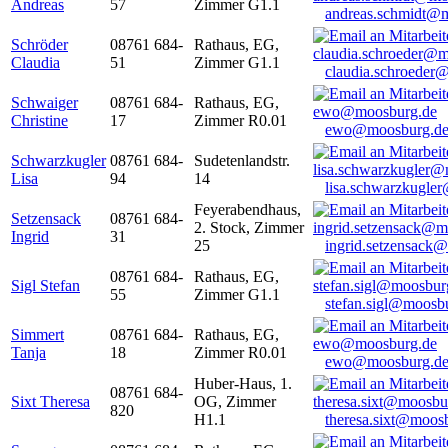
Andreas
57
Zimmer G1.1
andreas.schmidt@
Schröder
08761 684-
Rathaus, EG,
Claudia
51
Zimmer G1.1
claudia.schroeder
Schwaiger
08761 684-
Rathaus, EG,
Christine
17
Zimmer R0.01
ewo@moosburg.d
Schwarzkugler
08761 684-
Sudetenlandstr.
Lisa
94
14
lisa.schwarzkugle
Feyerabendhaus,
Setzensack
08761 684-
2. Stock, Zimmer
Ingrid
31
25
ingrid.setzensack
08761 684-
Rathaus, EG,
Sigl Stefan
55
Zimmer G1.1
stefan.sigl@moosb
Simmert
08761 684-
Rathaus, EG,
Tanja
18
Zimmer R0.01
ewo@moosburg.d
Huber-Haus, 1.
08761 684-
Sixt Theresa
OG, Zimmer
820
H1.1
theresa.sixt@moos