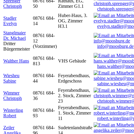
Sprenger
08761 684-
Rathaus, EG,
Christoph
50
Zimmer G1.1
christoph.sprenge
Huber-Haus, 3.
Stadler
08761 684-
OG, Zimmer
Evelyn
14
H3.1
evelyn.stadler@mo
Stanglmaier
08761 684-
Dr. Michael
12
Dritter
(Vorzimmer)
info@moosburg.de
Bürgermeister
08761 684-
Walther Hans
VHS Gebäude
813
hans.walther@moo
Wiesheu
08761 684-
Feyerabendhaus,
Sabine
44
Erdgeschoss
sabine.wiesheu@m
Feyerabendhaus,
Wimmer
08761 684-
2. Stock, Zimmer
Christoph
36
23
christoph.wimmer
Feyerabendhaus,
Winterling
08761 684-
1. Stock, Zimmer
Robert
93
11
robert.winterling
Zeiler
08761 684-
Sudetenlandstraße
Angelika
96
14