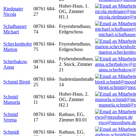
Huber-Haus, 1.
Riedmaier
08761 684-
OG, Zimmer
Nicola
27
H1.1
nicola.riedmaier@
Schafhauser
08761 684-
Feyerabendhaus,
Michael
74
Erdgeschoss
michael.schafhaus
Scheckenhofer
08761 684-
Feyerabendhaus,
Marion
75
Erdgeschoss
marion.scheckenh
Feyberabendhaus,
Scherbakow
08761 684-
2. Stock, Zimmer
Anna
34
21
anna.scherbakow@
08761 684-
Sudetenlandstraße
Schmid Birgit
25
14
birgit.schmid@moo
Huber-Haus, 2.
Schmid
08761 684-
OG, Zimmer
Manuela
11
H2.1
manuela.schmid@m
Schmid
08761 684-
Rathaus, EG,
Verena
17
Zimmer R0.01
ewo@moosburg.d
Schmidt
08761 684-
Rathaus, EG,