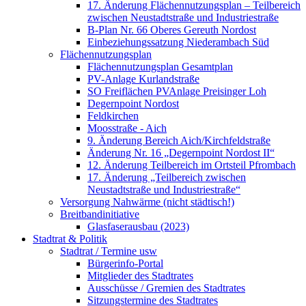
17. Änderung Flächennutzungsplan – Teilbereich
zwischen Neustadtstraße und Industriestraße
B-Plan Nr. 66 Oberes Gereuth Nordost
Einbeziehungssatzung Niederambach Süd
Flächennutzungsplan
Flächennutzungsplan Gesamtplan
PV-Anlage Kurlandstraße
SO Freiflächen PV­Anlage Preisinger Loh
Degernpoint Nordost
Feldkirchen
Moosstraße - Aich
9. Änderung Bereich Aich/Kirchfeldstraße
Änderung Nr. 16 „Degernpoint Nordost II“
12. Änderung Teilbereich im Ortsteil Pfrombach
17. Änderung „Teilbereich zwischen
Neustadtstraße und Industriestraße“
Versorgung Nahwärme (nicht städtisch!)
Breitbandinitiative
Glasfaserausbau (2023)
Stadtrat & Politik
Stadtrat / Termine usw
Bürgerinfo-Portal
Mitglieder des Stadtrates
Ausschüsse / Gremien des Stadtrates
Sitzungstermine des Stadtrates