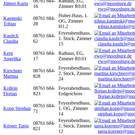
08761 684-
Rathaus, EG,
Jüttner Karin
16
Zimmer R0.01
ewo@moosburg.d
Huber-Haus, 1.
Kaminski
08761 684-
OG, Zimmer
Tobias
28
H1.2
tobias.kaminski@m
Feyerabendhaus,
Kaulich
08761 684-
1. Stock, Zimmer
Claudia
62
15
claudia.kaulich@m
Kern
08761 684-
Rathaus, EG,
Angelika
17
Zimmer R0.01
ewo@moosburg.d
Feyerabendhaus,
Kirschner
08761 684-
2. Stock, Zimmer
Martina
828
24
martina.kirschner
Kollein
08761 684-
Feyerabendhaus,
Florian
823
Erdgeschoss
florian.kollein@m
Feyerabendhaus,
08761 684-
Kopp Stephan
1. OG, Zimmer
71
14
stephan.kopp@moo
Feyerabendhaus,
08761 684-
Körger Tanja
1. Stock, Zimmer
821
12
tanja.koerger@moo