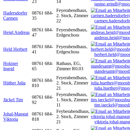
23
14
janine.grindl@moo
Feyerabendhaus,
Hadersdorfer
08761 684-
2. Stock, Zimmer
Carmen
35
22
carmen.hadersdor
08761 684-
Feyerabendhaus,
Heigl Andreas
47
Erdgeschoss
andreas.heigl@moo
08761 684-
Feyerabendhaus,
Held Herbert
41
Erdgeschoss
herbert.held@moos
Holzner
08761 684-
Rathaus, EG,
Ingrid
65
Zimmer R0.03
standesamt@moosb
Feyerabendhaus,
08761 684-
Hüther Julia
2. Stock, Zimmer
810
21
julia.huether@moo
Feyerabendhaus,
08761 684-
Jäckel Tim
1. Stock, Zimmer
92
11
tim.jaeckel@moosb
Feyberabendhaus,
Johal-Mangat
08761 684-
2. Stock, Zimmer
Viktoria
818
21
viktoria.johal-ma