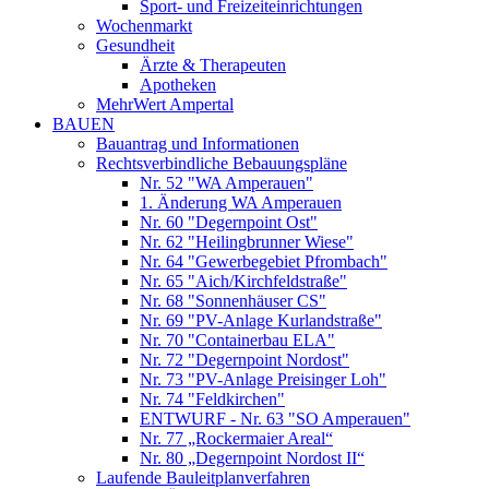
Sport- und Freizeiteinrichtungen
Wochenmarkt
Gesundheit
Ärzte & Therapeuten
Apotheken
MehrWert Ampertal
BAUEN
Bauantrag und Informationen
Rechtsverbindliche Bebauungspläne
Nr. 52 "WA Amperauen"
1. Änderung WA Amperauen
Nr. 60 "Degernpoint Ost"
Nr. 62 "Heilingbrunner Wiese"
Nr. 64 "Gewerbegebiet Pfrombach"
Nr. 65 "Aich/Kirchfeldstraße"
Nr. 68 "Sonnenhäuser CS"
Nr. 69 "PV-Anlage Kurlandstraße"
Nr. 70 "Containerbau ELA"
Nr. 72 "Degernpoint Nordost"
Nr. 73 "PV-Anlage Preisinger Loh"
Nr. 74 "Feldkirchen"
ENTWURF - Nr. 63 "SO Amperauen"
Nr. 77 „Rockermaier Areal“
Nr. 80 „Degernpoint Nordost II“
Laufende Bauleitplanverfahren