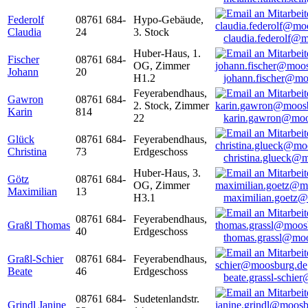
Federolf
08761 684-
Hypo-Gebäude,
Claudia
24
3. Stock
claudia.federolf@
Huber-Haus, 1.
Fischer
08761 684-
OG, Zimmer
Johann
20
H1.2
johann.fischer@mo
Feyerabendhaus,
Gawron
08761 684-
2. Stock, Zimmer
Karin
814
22
karin.gawron@moo
Glück
08761 684-
Feyerabendhaus,
Christina
73
Erdgeschoss
christina.glueck@
Huber-Haus, 3.
Götz
08761 684-
OG, Zimmer
Maximilian
13
H3.1
maximilian.goetz
08761 684-
Feyerabendhaus,
Graßl Thomas
40
Erdgeschoss
thomas.grassl@mo
Graßl-Schier
08761 684-
Feyerabendhaus,
Beate
46
Erdgeschoss
beate.grassl-schi
08761 684-
Sudetenlandstr.
Grindl Janine