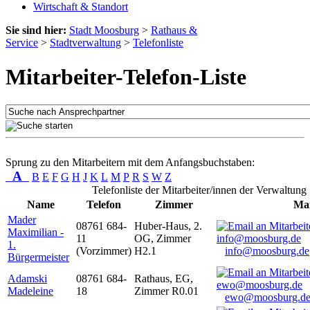
Wirtschaft & Standort
Sie sind hier:
Stadt Moosburg
>
Rathaus &
Service
>
Stadtverwaltung
>
Telefonliste
Mitarbeiter-Telefon-Liste
Sprung zu den Mitarbeitern mit dem Anfangsbuchstaben:
A
B
E
F
G
H
J
K
L
M
P
R
S
W
Z
Telefonliste der Mitarbeiter/innen der Verwaltung
Name
Telefon
Zimmer
Mai
Mader
08761 684-
Huber-Haus, 2.
Maximilian -
11
OG, Zimmer
1.
(Vorzimmer)
H2.1
info@moosburg.de
Bürgermeister
Adamski
08761 684-
Rathaus, EG,
Madeleine
18
Zimmer R0.01
ewo@moosburg.d