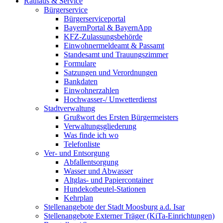
Rathaus & Service
Bürgerservice
Bürgerserviceportal
BayernPortal & BayernApp
KFZ-Zulassungsbehörde
Einwohnermeldeamt & Passamt
Standesamt und Trauungszimmer
Formulare
Satzungen und Verordnungen
Bankdaten
Einwohnerzahlen
Hochwasser-/ Unwetterdienst
Stadtverwaltung
Grußwort des Ersten Bürgermeisters
Verwaltungsgliederung
Was finde ich wo
Telefonliste
Ver- und Entsorgung
Abfallentsorgung
Wasser und Abwasser
Altglas- und Papiercontainer
Hundekotbeutel-Stationen
Kehrplan
Stellenangebote der Stadt Moosburg a.d. Isar
Stellenangebote Externer Träger (KiTa-Einrichtungen)