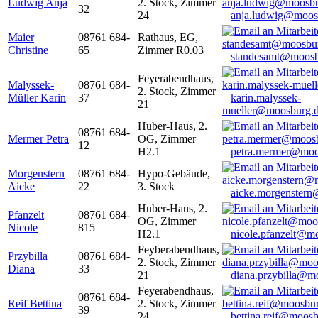
Ludwig Anja
2. Stock, Zimmer
32
24
anja.ludwig@moos
Maier
08761 684-
Rathaus, EG,
Christine
65
Zimmer R0.03
standesamt@moosb
Feyerabendhaus,
Malyssek-
08761 684-
2. Stock, Zimmer
Müller Karin
37
karin.malyssek-
21
mueller@moosburg.
Huber-Haus, 2.
08761 684-
Mermer Petra
OG, Zimmer
12
H2.1
petra.mermer@moo
Morgenstern
08761 684-
Hypo-Gebäude,
Aicke
22
3. Stock
aicke.morgenster
Huber-Haus, 2.
Pfanzelt
08761 684-
OG, Zimmer
Nicole
815
H2.1
nicole.pfanzelt@m
Feyberabendhaus,
Przybilla
08761 684-
2. Stock, Zimmer
Diana
33
21
diana.przybilla@m
Feyerabendhaus,
08761 684-
Reif Bettina
2. Stock, Zimmer
39
24
bettina.reif@moosb