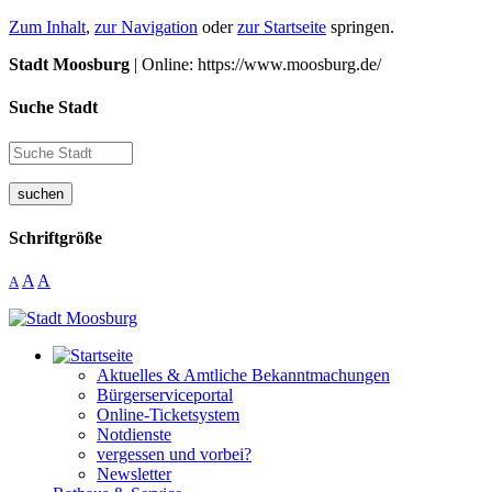
Zum Inhalt
,
zur Navigation
oder
zur Startseite
springen.
Stadt Moosburg
| Online: https://www.moosburg.de/
Suche Stadt
suchen
Schriftgröße
A
A
A
Aktuelles & Amtliche Bekanntmachungen
Bürgerserviceportal
Online-Ticketsystem
Notdienste
vergessen und vorbei?
Newsletter