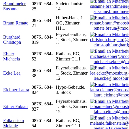
Brandlmeier
08761 684-
Sudetenlandstr.
Susanne
25
14
susanne.brandlme
Huber-Haus, 1.
08761 684-
Braun Renate
OG, Zimmer
21
H1.1
renate.braun@moo
Feyerabendhaus,
Burghard
08761 684-
1. Stock, Zimmer
Christoph
819
11
christoph.burghar
Ebner
08761 684-
Rathaus, EG,
Michaela
52
Zimmer G1.1
michaela.ebner@m
Feyerabendhaus,
08761 684-
Ecke Lea
1. Stock, Zimmer
38
12
lea.ecke@moosbur
08761 684-
Hypo-Gebäude,
Eichner Laura
824
3. Stock
laura.eichner@moo
Feyerabendhaus,
08761 684-
Eitner Fabian
1. Stock, Zimmer
827
15
fabian.eitner@moo
Falkenstein
08761 684-
Rathaus, EG,
Melanie
54
Zimmer G1.1
melanie.falkenste