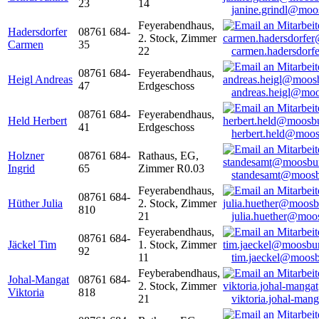
23
14
janine.grindl@moo
Feyerabendhaus,
Hadersdorfer
08761 684-
2. Stock, Zimmer
Carmen
35
22
carmen.hadersdor
08761 684-
Feyerabendhaus,
Heigl Andreas
47
Erdgeschoss
andreas.heigl@moo
08761 684-
Feyerabendhaus,
Held Herbert
41
Erdgeschoss
herbert.held@moos
Holzner
08761 684-
Rathaus, EG,
Ingrid
65
Zimmer R0.03
standesamt@moosb
Feyerabendhaus,
08761 684-
Hüther Julia
2. Stock, Zimmer
810
21
julia.huether@moo
Feyerabendhaus,
08761 684-
Jäckel Tim
1. Stock, Zimmer
92
11
tim.jaeckel@moosb
Feyberabendhaus,
Johal-Mangat
08761 684-
2. Stock, Zimmer
Viktoria
818
21
viktoria.johal-ma