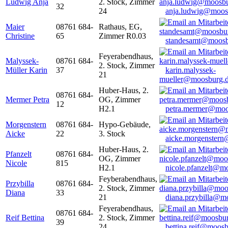
Ludwig Anja
2. Stock, Zimmer
32
24
anja.ludwig@moos
Maier
08761 684-
Rathaus, EG,
Christine
65
Zimmer R0.03
standesamt@moosb
Feyerabendhaus,
Malyssek-
08761 684-
2. Stock, Zimmer
Müller Karin
37
karin.malyssek-
21
mueller@moosburg.
Huber-Haus, 2.
08761 684-
Mermer Petra
OG, Zimmer
12
H2.1
petra.mermer@moo
Morgenstern
08761 684-
Hypo-Gebäude,
Aicke
22
3. Stock
aicke.morgenster
Huber-Haus, 2.
Pfanzelt
08761 684-
OG, Zimmer
Nicole
815
H2.1
nicole.pfanzelt@m
Feyberabendhaus,
Przybilla
08761 684-
2. Stock, Zimmer
Diana
33
21
diana.przybilla@m
Feyerabendhaus,
08761 684-
Reif Bettina
2. Stock, Zimmer
39
24
bettina.reif@moosb