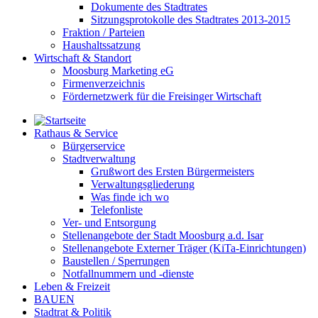
Dokumente des Stadtrates
Sitzungsprotokolle des Stadtrates 2013-2015
Fraktion / Parteien
Haushaltssatzung
Wirtschaft & Standort
Moosburg Marketing eG
Firmenverzeichnis
Fördernetzwerk für die Freisinger Wirtschaft
Rathaus & Service
Bürgerservice
Stadtverwaltung
Grußwort des Ersten Bürgermeisters
Verwaltungsgliederung
Was finde ich wo
Telefonliste
Ver- und Entsorgung
Stellenangebote der Stadt Moosburg a.d. Isar
Stellenangebote Externer Träger (KiTa-Einrichtungen)
Baustellen / Sperrungen
Notfallnummern und -dienste
Leben & Freizeit
BAUEN
Stadtrat & Politik