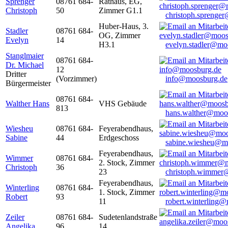
Sprenger
08761 684-
Rathaus, EG,
Christoph
50
Zimmer G1.1
christoph.sprenge
Huber-Haus, 3.
Stadler
08761 684-
OG, Zimmer
Evelyn
14
H3.1
evelyn.stadler@mo
Stanglmaier
08761 684-
Dr. Michael
12
Dritter
(Vorzimmer)
info@moosburg.de
Bürgermeister
08761 684-
Walther Hans
VHS Gebäude
813
hans.walther@moo
Wiesheu
08761 684-
Feyerabendhaus,
Sabine
44
Erdgeschoss
sabine.wiesheu@m
Feyerabendhaus,
Wimmer
08761 684-
2. Stock, Zimmer
Christoph
36
23
christoph.wimmer
Feyerabendhaus,
Winterling
08761 684-
1. Stock, Zimmer
Robert
93
11
robert.winterling
Zeiler
08761 684-
Sudetenlandstraße
Angelika
96
14