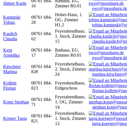
08761 684-
Rathaus, EG,
Jüttner Karin
16
Zimmer R0.01
ewo@moosburg.d
Huber-Haus, 1.
Kaminski
08761 684-
OG, Zimmer
Tobias
28
H1.2
tobias.kaminski@m
Feyerabendhaus,
Kaulich
08761 684-
1. Stock, Zimmer
Claudia
62
15
claudia.kaulich@m
Kern
08761 684-
Rathaus, EG,
Angelika
17
Zimmer R0.01
ewo@moosburg.d
Feyerabendhaus,
Kirschner
08761 684-
2. Stock, Zimmer
Martina
828
24
martina.kirschner
Kollein
08761 684-
Feyerabendhaus,
Florian
823
Erdgeschoss
florian.kollein@m
Feyerabendhaus,
08761 684-
Kopp Stephan
1. OG, Zimmer
71
14
stephan.kopp@moo
Feyerabendhaus,
08761 684-
Körger Tanja
1. Stock, Zimmer
821
12
tanja.koerger@moo