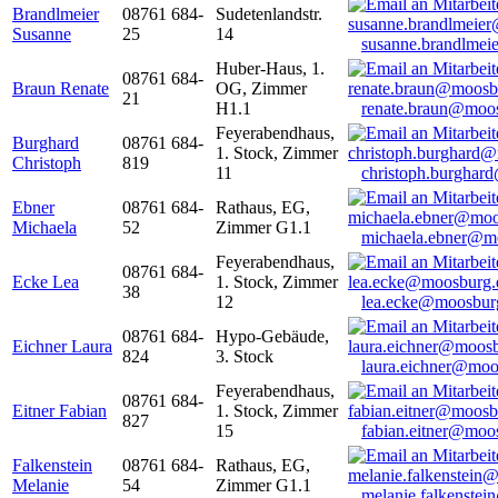
Brandlmeier
08761 684-
Sudetenlandstr.
Susanne
25
14
susanne.brandlme
Huber-Haus, 1.
08761 684-
Braun Renate
OG, Zimmer
21
H1.1
renate.braun@moo
Feyerabendhaus,
Burghard
08761 684-
1. Stock, Zimmer
Christoph
819
11
christoph.burghar
Ebner
08761 684-
Rathaus, EG,
Michaela
52
Zimmer G1.1
michaela.ebner@m
Feyerabendhaus,
08761 684-
Ecke Lea
1. Stock, Zimmer
38
12
lea.ecke@moosbur
08761 684-
Hypo-Gebäude,
Eichner Laura
824
3. Stock
laura.eichner@moo
Feyerabendhaus,
08761 684-
Eitner Fabian
1. Stock, Zimmer
827
15
fabian.eitner@moo
Falkenstein
08761 684-
Rathaus, EG,
Melanie
54
Zimmer G1.1
melanie.falkenste