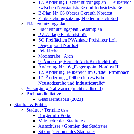
17. Änderung Flächennutzungsplan – Teilbereich
zwischen Neustadtstraße und Industriestraße
B-Plan Nr. 66 Oberes Gereuth Nordost
Einbeziehungssatzung Niederambach Süd
Flächennutzungsplan
Flächennutzungsplan Gesamtplan
PV-Anlage Kurlandstraße
SO Freiflächen PV­Anlage Preisinger Loh
Degernpoint Nordost
Feldkirchen
Moosstraße - Aich
9. Änderung Bereich Aich/Kirchfeldstraße
Änderung Nr. 16 „Degernpoint Nordost II“
12. Änderung Teilbereich im Ortsteil Pfrombach
17. Änderung „Teilbereich zwischen
Neustadtstraße und Industriestraße“
Versorgung Nahwärme (nicht städtisch!)
Breitbandinitiative
Glasfaserausbau (2023)
Stadtrat & Politik
Stadtrat / Termine usw
Bürgerinfo-Portal
Mitglieder des Stadtrates
Ausschüsse / Gremien des Stadtrates
Sitzungstermine des Stadtrates