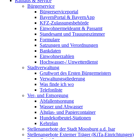
Rathaus & Service
Bürgerservice
Bürgerserviceportal
BayernPortal & BayernApp
KFZ-Zulassungsbehörde
Einwohnermeldeamt & Passamt
Standesamt und Trauungszimmer
Formulare
Satzungen und Verordnungen
Bankdaten
Einwohnerzahlen
Hochwasser-/ Unwetterdienst
Stadtverwaltung
Grußwort des Ersten Bürgermeisters
Verwaltungsgliederung
Was finde ich wo
Telefonliste
Ver- und Entsorgung
Abfallentsorgung
Wasser und Abwasser
Altglas- und Papiercontainer
Hundekotbeutel-Stationen
Kehrplan
Stellenangebote der Stadt Moosburg a.d. Isar
Stellenangebote Externer Träger (KiTa-Einrichtungen)