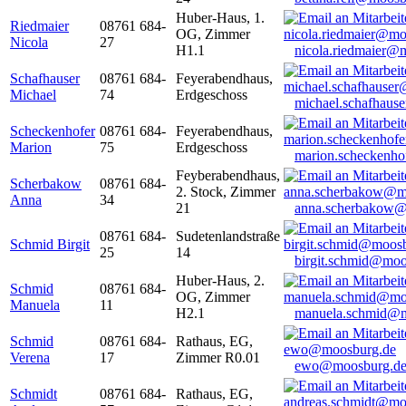
Huber-Haus, 1.
Riedmaier
08761 684-
OG, Zimmer
Nicola
27
H1.1
nicola.riedmaier@
Schafhauser
08761 684-
Feyerabendhaus,
Michael
74
Erdgeschoss
michael.schafhaus
Scheckenhofer
08761 684-
Feyerabendhaus,
Marion
75
Erdgeschoss
marion.scheckenh
Feyberabendhaus,
Scherbakow
08761 684-
2. Stock, Zimmer
Anna
34
21
anna.scherbakow@
08761 684-
Sudetenlandstraße
Schmid Birgit
25
14
birgit.schmid@moo
Huber-Haus, 2.
Schmid
08761 684-
OG, Zimmer
Manuela
11
H2.1
manuela.schmid@m
Schmid
08761 684-
Rathaus, EG,
Verena
17
Zimmer R0.01
ewo@moosburg.d
Schmidt
08761 684-
Rathaus, EG,