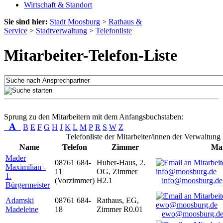
Wirtschaft & Standort
Sie sind hier:
Stadt Moosburg
>
Rathaus &
Service
>
Stadtverwaltung
>
Telefonliste
Mitarbeiter-Telefon-Liste
Sprung zu den Mitarbeitern mit dem Anfangsbuchstaben:
A
B
E
F
G
H
J
K
L
M
P
R
S
W
Z
Telefonliste der Mitarbeiter/innen der Verwaltung
Name
Telefon
Zimmer
Mai
Mader
08761 684-
Huber-Haus, 2.
Maximilian -
11
OG, Zimmer
1.
(Vorzimmer)
H2.1
info@moosburg.de
Bürgermeister
Adamski
08761 684-
Rathaus, EG,
Madeleine
18
Zimmer R0.01
ewo@moosburg.d