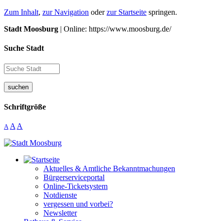
Zum Inhalt
,
zur Navigation
oder
zur Startseite
springen.
Stadt Moosburg
| Online: https://www.moosburg.de/
Suche Stadt
suchen
Schriftgröße
A
A
A
Aktuelles & Amtliche Bekanntmachungen
Bürgerserviceportal
Online-Ticketsystem
Notdienste
vergessen und vorbei?
Newsletter