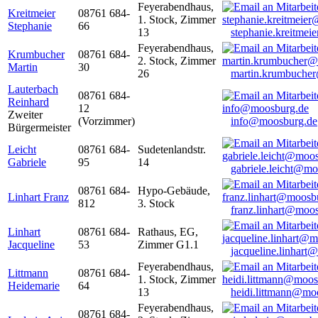
Feyerabendhaus,
Kreitmeier
08761 684-
1. Stock, Zimmer
Stephanie
66
13
stephanie.kreitme
Feyerabendhaus,
Krumbucher
08761 684-
2. Stock, Zimmer
Martin
30
26
martin.krumbuche
Lauterbach
08761 684-
Reinhard
12
Zweiter
(Vorzimmer)
info@moosburg.de
Bürgermeister
Leicht
08761 684-
Sudetenlandstr.
Gabriele
95
14
gabriele.leicht@m
08761 684-
Hypo-Gebäude,
Linhart Franz
812
3. Stock
franz.linhart@moo
Linhart
08761 684-
Rathaus, EG,
Jacqueline
53
Zimmer G1.1
jacqueline.linhart
Feyerabendhaus,
Littmann
08761 684-
1. Stock, Zimmer
Heidemarie
64
13
heidi.littmann@mo
Feyerabendhaus,
08761 684-