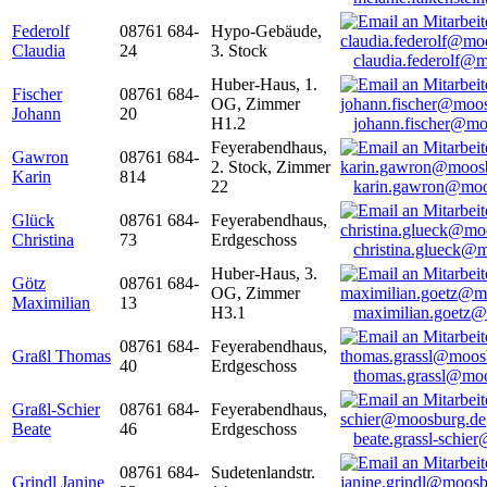
Federolf
08761 684-
Hypo-Gebäude,
Claudia
24
3. Stock
claudia.federolf@
Huber-Haus, 1.
Fischer
08761 684-
OG, Zimmer
Johann
20
H1.2
johann.fischer@mo
Feyerabendhaus,
Gawron
08761 684-
2. Stock, Zimmer
Karin
814
22
karin.gawron@moo
Glück
08761 684-
Feyerabendhaus,
Christina
73
Erdgeschoss
christina.glueck@
Huber-Haus, 3.
Götz
08761 684-
OG, Zimmer
Maximilian
13
H3.1
maximilian.goetz
08761 684-
Feyerabendhaus,
Graßl Thomas
40
Erdgeschoss
thomas.grassl@mo
Graßl-Schier
08761 684-
Feyerabendhaus,
Beate
46
Erdgeschoss
beate.grassl-schi
08761 684-
Sudetenlandstr.
Grindl Janine