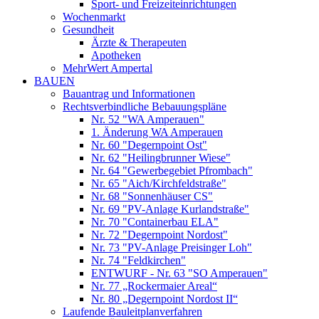
Sport- und Freizeiteinrichtungen
Wochenmarkt
Gesundheit
Ärzte & Therapeuten
Apotheken
MehrWert Ampertal
BAUEN
Bauantrag und Informationen
Rechtsverbindliche Bebauungspläne
Nr. 52 "WA Amperauen"
1. Änderung WA Amperauen
Nr. 60 "Degernpoint Ost"
Nr. 62 "Heilingbrunner Wiese"
Nr. 64 "Gewerbegebiet Pfrombach"
Nr. 65 "Aich/Kirchfeldstraße"
Nr. 68 "Sonnenhäuser CS"
Nr. 69 "PV-Anlage Kurlandstraße"
Nr. 70 "Containerbau ELA"
Nr. 72 "Degernpoint Nordost"
Nr. 73 "PV-Anlage Preisinger Loh"
Nr. 74 "Feldkirchen"
ENTWURF - Nr. 63 "SO Amperauen"
Nr. 77 „Rockermaier Areal“
Nr. 80 „Degernpoint Nordost II“
Laufende Bauleitplanverfahren