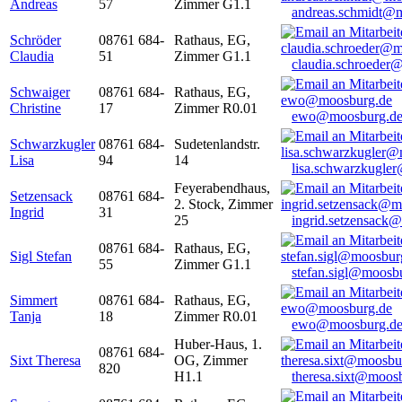
Andreas
57
Zimmer G1.1
andreas.schmidt@
Schröder
08761 684-
Rathaus, EG,
Claudia
51
Zimmer G1.1
claudia.schroeder
Schwaiger
08761 684-
Rathaus, EG,
Christine
17
Zimmer R0.01
ewo@moosburg.d
Schwarzkugler
08761 684-
Sudetenlandstr.
Lisa
94
14
lisa.schwarzkugle
Feyerabendhaus,
Setzensack
08761 684-
2. Stock, Zimmer
Ingrid
31
25
ingrid.setzensack
08761 684-
Rathaus, EG,
Sigl Stefan
55
Zimmer G1.1
stefan.sigl@moosb
Simmert
08761 684-
Rathaus, EG,
Tanja
18
Zimmer R0.01
ewo@moosburg.d
Huber-Haus, 1.
08761 684-
Sixt Theresa
OG, Zimmer
820
H1.1
theresa.sixt@moos