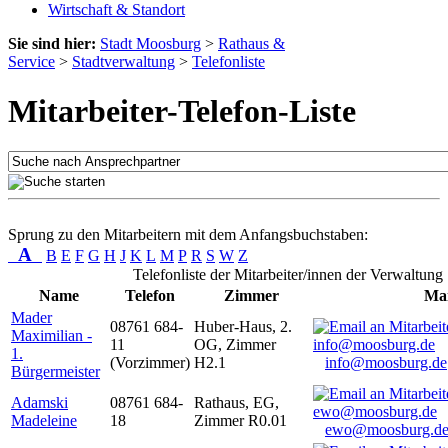
Wirtschaft & Standort
Sie sind hier:
Stadt Moosburg
>
Rathaus &
Service
>
Stadtverwaltung
>
Telefonliste
Mitarbeiter-Telefon-Liste
Sprung zu den Mitarbeitern mit dem Anfangsbuchstaben:
A
B
E
F
G
H
J
K
L
M
P
R
S
W
Z
Telefonliste der Mitarbeiter/innen der Verwaltung
Name
Telefon
Zimmer
Mai
Mader
08761 684-
Huber-Haus, 2.
Maximilian -
11
OG, Zimmer
1.
(Vorzimmer)
H2.1
info@moosburg.de
Bürgermeister
Adamski
08761 684-
Rathaus, EG,
Madeleine
18
Zimmer R0.01
ewo@moosburg.d