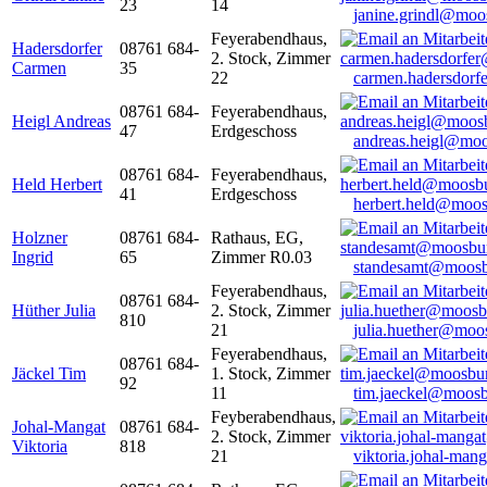
23
14
janine.grindl@moo
Feyerabendhaus,
Hadersdorfer
08761 684-
2. Stock, Zimmer
Carmen
35
22
carmen.hadersdor
08761 684-
Feyerabendhaus,
Heigl Andreas
47
Erdgeschoss
andreas.heigl@moo
08761 684-
Feyerabendhaus,
Held Herbert
41
Erdgeschoss
herbert.held@moos
Holzner
08761 684-
Rathaus, EG,
Ingrid
65
Zimmer R0.03
standesamt@moosb
Feyerabendhaus,
08761 684-
Hüther Julia
2. Stock, Zimmer
810
21
julia.huether@moo
Feyerabendhaus,
08761 684-
Jäckel Tim
1. Stock, Zimmer
92
11
tim.jaeckel@moosb
Feyberabendhaus,
Johal-Mangat
08761 684-
2. Stock, Zimmer
Viktoria
818
21
viktoria.johal-ma