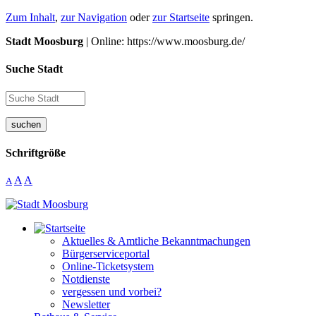
Zum Inhalt
,
zur Navigation
oder
zur Startseite
springen.
Stadt Moosburg
| Online: https://www.moosburg.de/
Suche Stadt
suchen
Schriftgröße
A
A
A
Aktuelles & Amtliche Bekanntmachungen
Bürgerserviceportal
Online-Ticketsystem
Notdienste
vergessen und vorbei?
Newsletter