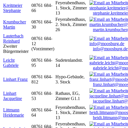
Feyerabendhaus,
Kreitmeier
08761 684-
1. Stock, Zimmer
Stephanie
66
13
stephanie.kreitme
Feyerabendhaus,
Krumbucher
08761 684-
2. Stock, Zimmer
Martin
30
26
martin.krumbuche
Lauterbach
08761 684-
Reinhard
12
Zweiter
(Vorzimmer)
info@moosburg.de
Bürgermeister
Leicht
08761 684-
Sudetenlandstr.
Gabriele
95
14
gabriele.leicht@m
08761 684-
Hypo-Gebäude,
Linhart Franz
812
3. Stock
franz.linhart@moo
Linhart
08761 684-
Rathaus, EG,
Jacqueline
53
Zimmer G1.1
jacqueline.linhart
Feyerabendhaus,
Littmann
08761 684-
1. Stock, Zimmer
Heidemarie
64
13
heidi.littmann@mo
Feyerabendhaus,
08761 684-