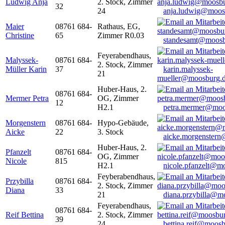
Ludwig Anja
2. Stock, Zimmer
32
24
anja.ludwig@moos
Maier
08761 684-
Rathaus, EG,
Christine
65
Zimmer R0.03
standesamt@moosb
Feyerabendhaus,
Malyssek-
08761 684-
2. Stock, Zimmer
Müller Karin
37
karin.malyssek-
21
mueller@moosburg.
Huber-Haus, 2.
08761 684-
Mermer Petra
OG, Zimmer
12
H2.1
petra.mermer@moo
Morgenstern
08761 684-
Hypo-Gebäude,
Aicke
22
3. Stock
aicke.morgenster
Huber-Haus, 2.
Pfanzelt
08761 684-
OG, Zimmer
Nicole
815
H2.1
nicole.pfanzelt@m
Feyberabendhaus,
Przybilla
08761 684-
2. Stock, Zimmer
Diana
33
21
diana.przybilla@m
Feyerabendhaus,
08761 684-
Reif Bettina
2. Stock, Zimmer
39
24
bettina.reif@moosb