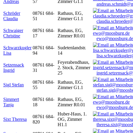
Andreas
57
Zimmer G1.1
andreas.schmidt@
Schröder
08761 684-
Rathaus, EG,
Claudia
51
Zimmer G1.1
claudia.schroeder
Schwaiger
08761 684-
Rathaus, EG,
Christine
17
Zimmer R0.01
ewo@moosburg.d
Schwarzkugler
08761 684-
Sudetenlandstr.
Lisa
94
14
lisa.schwarzkugle
Feyerabendhaus,
Setzensack
08761 684-
2. Stock, Zimmer
Ingrid
31
25
ingrid.setzensack
08761 684-
Rathaus, EG,
Sigl Stefan
55
Zimmer G1.1
stefan.sigl@moosb
Simmert
08761 684-
Rathaus, EG,
Tanja
18
Zimmer R0.01
ewo@moosburg.d
Huber-Haus, 1.
08761 684-
Sixt Theresa
OG, Zimmer
820
H1.1
theresa.sixt@moos