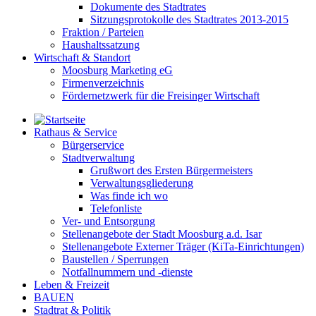
Dokumente des Stadtrates
Sitzungsprotokolle des Stadtrates 2013-2015
Fraktion / Parteien
Haushaltssatzung
Wirtschaft & Standort
Moosburg Marketing eG
Firmenverzeichnis
Fördernetzwerk für die Freisinger Wirtschaft
Rathaus & Service
Bürgerservice
Stadtverwaltung
Grußwort des Ersten Bürgermeisters
Verwaltungsgliederung
Was finde ich wo
Telefonliste
Ver- und Entsorgung
Stellenangebote der Stadt Moosburg a.d. Isar
Stellenangebote Externer Träger (KiTa-Einrichtungen)
Baustellen / Sperrungen
Notfallnummern und -dienste
Leben & Freizeit
BAUEN
Stadtrat & Politik