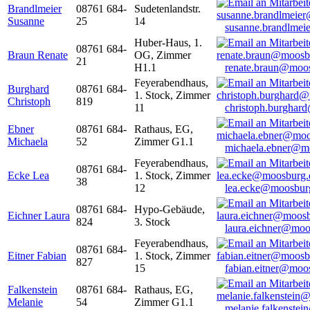
Brandlmeier
08761 684-
Sudetenlandstr.
Susanne
25
14
susanne.brandlme
Huber-Haus, 1.
08761 684-
Braun Renate
OG, Zimmer
21
H1.1
renate.braun@moo
Feyerabendhaus,
Burghard
08761 684-
1. Stock, Zimmer
Christoph
819
11
christoph.burghar
Ebner
08761 684-
Rathaus, EG,
Michaela
52
Zimmer G1.1
michaela.ebner@m
Feyerabendhaus,
08761 684-
Ecke Lea
1. Stock, Zimmer
38
12
lea.ecke@moosbur
08761 684-
Hypo-Gebäude,
Eichner Laura
824
3. Stock
laura.eichner@moo
Feyerabendhaus,
08761 684-
Eitner Fabian
1. Stock, Zimmer
827
15
fabian.eitner@moo
Falkenstein
08761 684-
Rathaus, EG,
Melanie
54
Zimmer G1.1
melanie.falkenste