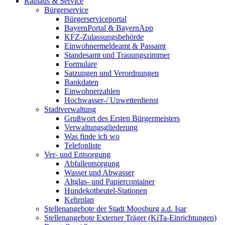
Rathaus & Service
Bürgerservice
Bürgerserviceportal
BayernPortal & BayernApp
KFZ-Zulassungsbehörde
Einwohnermeldeamt & Passamt
Standesamt und Trauungszimmer
Formulare
Satzungen und Verordnungen
Bankdaten
Einwohnerzahlen
Hochwasser-/ Unwetterdienst
Stadtverwaltung
Grußwort des Ersten Bürgermeisters
Verwaltungsgliederung
Was finde ich wo
Telefonliste
Ver- und Entsorgung
Abfallentsorgung
Wasser und Abwasser
Altglas- und Papiercontainer
Hundekotbeutel-Stationen
Kehrplan
Stellenangebote der Stadt Moosburg a.d. Isar
Stellenangebote Externer Träger (KiTa-Einrichtungen)