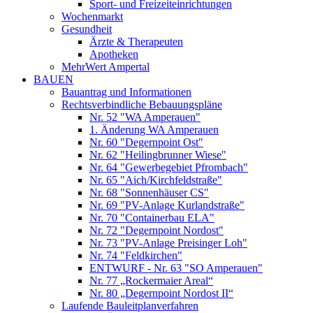
Sport- und Freizeiteinrichtungen
Wochenmarkt
Gesundheit
Ärzte & Therapeuten
Apotheken
MehrWert Ampertal
BAUEN
Bauantrag und Informationen
Rechtsverbindliche Bebauungspläne
Nr. 52 "WA Amperauen"
1. Änderung WA Amperauen
Nr. 60 "Degernpoint Ost"
Nr. 62 "Heilingbrunner Wiese"
Nr. 64 "Gewerbegebiet Pfrombach"
Nr. 65 "Aich/Kirchfeldstraße"
Nr. 68 "Sonnenhäuser CS"
Nr. 69 "PV-Anlage Kurlandstraße"
Nr. 70 "Containerbau ELA"
Nr. 72 "Degernpoint Nordost"
Nr. 73 "PV-Anlage Preisinger Loh"
Nr. 74 "Feldkirchen"
ENTWURF - Nr. 63 "SO Amperauen"
Nr. 77 „Rockermaier Areal“
Nr. 80 „Degernpoint Nordost II“
Laufende Bauleitplanverfahren