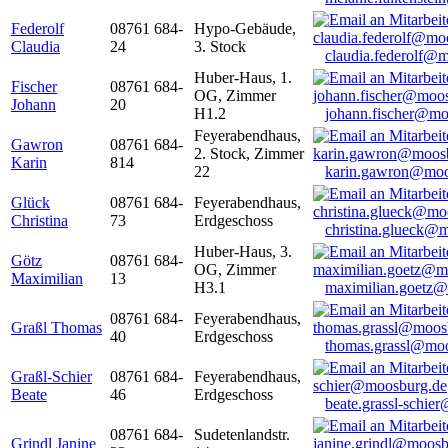
Federolf
08761 684-
Hypo-Gebäude,
Claudia
24
3. Stock
claudia.federolf@
Huber-Haus, 1.
Fischer
08761 684-
OG, Zimmer
Johann
20
H1.2
johann.fischer@mo
Feyerabendhaus,
Gawron
08761 684-
2. Stock, Zimmer
Karin
814
22
karin.gawron@moo
Glück
08761 684-
Feyerabendhaus,
Christina
73
Erdgeschoss
christina.glueck@
Huber-Haus, 3.
Götz
08761 684-
OG, Zimmer
Maximilian
13
H3.1
maximilian.goetz
08761 684-
Feyerabendhaus,
Graßl Thomas
40
Erdgeschoss
thomas.grassl@mo
Graßl-Schier
08761 684-
Feyerabendhaus,
Beate
46
Erdgeschoss
beate.grassl-schi
08761 684-
Sudetenlandstr.
Grindl Janine