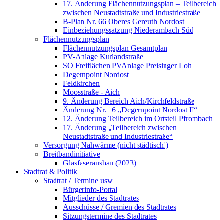
17. Änderung Flächennutzungsplan – Teilbereich
zwischen Neustadtstraße und Industriestraße
B-Plan Nr. 66 Oberes Gereuth Nordost
Einbeziehungssatzung Niederambach Süd
Flächennutzungsplan
Flächennutzungsplan Gesamtplan
PV-Anlage Kurlandstraße
SO Freiflächen PV­Anlage Preisinger Loh
Degernpoint Nordost
Feldkirchen
Moosstraße - Aich
9. Änderung Bereich Aich/Kirchfeldstraße
Änderung Nr. 16 „Degernpoint Nordost II“
12. Änderung Teilbereich im Ortsteil Pfrombach
17. Änderung „Teilbereich zwischen
Neustadtstraße und Industriestraße“
Versorgung Nahwärme (nicht städtisch!)
Breitbandinitiative
Glasfaserausbau (2023)
Stadtrat & Politik
Stadtrat / Termine usw
Bürgerinfo-Portal
Mitglieder des Stadtrates
Ausschüsse / Gremien des Stadtrates
Sitzungstermine des Stadtrates