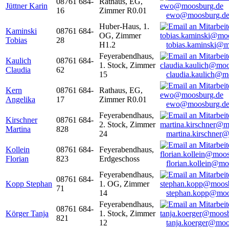
08761 684-
Rathaus, EG,
Jüttner Karin
16
Zimmer R0.01
ewo@moosburg.d
Huber-Haus, 1.
Kaminski
08761 684-
OG, Zimmer
Tobias
28
H1.2
tobias.kaminski@m
Feyerabendhaus,
Kaulich
08761 684-
1. Stock, Zimmer
Claudia
62
15
claudia.kaulich@m
Kern
08761 684-
Rathaus, EG,
Angelika
17
Zimmer R0.01
ewo@moosburg.d
Feyerabendhaus,
Kirschner
08761 684-
2. Stock, Zimmer
Martina
828
24
martina.kirschner
Kollein
08761 684-
Feyerabendhaus,
Florian
823
Erdgeschoss
florian.kollein@m
Feyerabendhaus,
08761 684-
Kopp Stephan
1. OG, Zimmer
71
14
stephan.kopp@moo
Feyerabendhaus,
08761 684-
Körger Tanja
1. Stock, Zimmer
821
12
tanja.koerger@moo