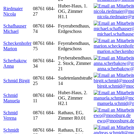
Huber-Haus, 1.
Riedmaier
08761 684-
OG, Zimmer
Nicola
27
H1.1
nicola.riedmaier@
Schafhauser
08761 684-
Feyerabendhaus,
Michael
74
Erdgeschoss
michael.schafhaus
Scheckenhofer
08761 684-
Feyerabendhaus,
Marion
75
Erdgeschoss
marion.scheckenh
Feyberabendhaus,
Scherbakow
08761 684-
2. Stock, Zimmer
Anna
34
21
anna.scherbakow@
08761 684-
Sudetenlandstraße
Schmid Birgit
25
14
birgit.schmid@moo
Huber-Haus, 2.
Schmid
08761 684-
OG, Zimmer
Manuela
11
H2.1
manuela.schmid@m
Schmid
08761 684-
Rathaus, EG,
Verena
17
Zimmer R0.01
ewo@moosburg.d
Schmidt
08761 684-
Rathaus, EG,