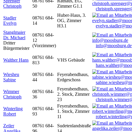
Sprenger
08761 684-
Rathaus, EG,
Christoph
50
Zimmer G1.1
christoph.sprenge
Huber-Haus, 3.
Stadler
08761 684-
OG, Zimmer
Evelyn
14
H3.1
evelyn.stadler@mo
Stanglmaier
08761 684-
Dr. Michael
12
Dritter
(Vorzimmer)
info@moosburg.de
Bürgermeister
08761 684-
Walther Hans
VHS Gebäude
813
hans.walther@moo
Wiesheu
08761 684-
Feyerabendhaus,
Sabine
44
Erdgeschoss
sabine.wiesheu@m
Feyerabendhaus,
Wimmer
08761 684-
2. Stock, Zimmer
Christoph
36
23
christoph.wimmer
Feyerabendhaus,
Winterling
08761 684-
1. Stock, Zimmer
Robert
93
11
robert.winterling
Zeiler
08761 684-
Sudetenlandstraße
Angelika
96
14