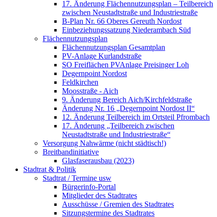
17. Änderung Flächennutzungsplan – Teilbereich
zwischen Neustadtstraße und Industriestraße
B-Plan Nr. 66 Oberes Gereuth Nordost
Einbeziehungssatzung Niederambach Süd
Flächennutzungsplan
Flächennutzungsplan Gesamtplan
PV-Anlage Kurlandstraße
SO Freiflächen PV­Anlage Preisinger Loh
Degernpoint Nordost
Feldkirchen
Moosstraße - Aich
9. Änderung Bereich Aich/Kirchfeldstraße
Änderung Nr. 16 „Degernpoint Nordost II“
12. Änderung Teilbereich im Ortsteil Pfrombach
17. Änderung „Teilbereich zwischen
Neustadtstraße und Industriestraße“
Versorgung Nahwärme (nicht städtisch!)
Breitbandinitiative
Glasfaserausbau (2023)
Stadtrat & Politik
Stadtrat / Termine usw
Bürgerinfo-Portal
Mitglieder des Stadtrates
Ausschüsse / Gremien des Stadtrates
Sitzungstermine des Stadtrates