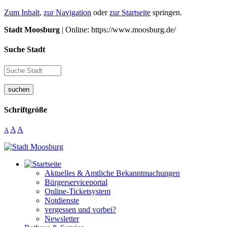
Zum Inhalt
,
zur Navigation
oder
zur Startseite
springen.
Stadt Moosburg
| Online: https://www.moosburg.de/
Suche Stadt
suchen
Schriftgröße
A
A
A
Aktuelles & Amtliche Bekanntmachungen
Bürgerserviceportal
Online-Ticketsystem
Notdienste
vergessen und vorbei?
Newsletter