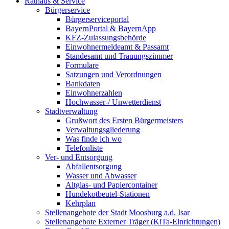
Rathaus & Service
Bürgerservice
Bürgerserviceportal
BayernPortal & BayernApp
KFZ-Zulassungsbehörde
Einwohnermeldeamt & Passamt
Standesamt und Trauungszimmer
Formulare
Satzungen und Verordnungen
Bankdaten
Einwohnerzahlen
Hochwasser-/ Unwetterdienst
Stadtverwaltung
Grußwort des Ersten Bürgermeisters
Verwaltungsgliederung
Was finde ich wo
Telefonliste
Ver- und Entsorgung
Abfallentsorgung
Wasser und Abwasser
Altglas- und Papiercontainer
Hundekotbeutel-Stationen
Kehrplan
Stellenangebote der Stadt Moosburg a.d. Isar
Stellenangebote Externer Träger (KiTa-Einrichtungen)