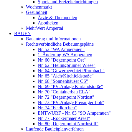
Sport- und Freizeiteinrichtungen
Wochenmarkt
Gesundheit
Ärzte & Therapeuten
Apotheken
MehrWert Ampertal
BAUEN
Bauantrag und Informationen
Rechtsverbindliche Bebauungspläne
Nr. 52 "WA Amperauen"
1. Änderung WA Amperauen
Nr. 60 "Degernpoint Ost"
Nr. 62 "Heilingbrunner Wiese"
Nr. 64 "Gewerbegebiet Pfrombach"
Nr. 65 "Aich/Kirchfeldstraße"
Nr. 68 "Sonnenhäuser CS"
Nr. 69 "PV-Anlage Kurlandstraße"
Nr. 70 "Containerbau ELA"
Nr. 72 "Degernpoint Nordost"
Nr. 73 "PV-Anlage Preisinger Loh"
Nr. 74 "Feldkirchen"
ENTWURF - Nr. 63 "SO Amperauen"
Nr. 77 „Rockermaier Areal“
Nr. 80 „Degernpoint Nordost II“
Laufende Bauleitplanverfahren