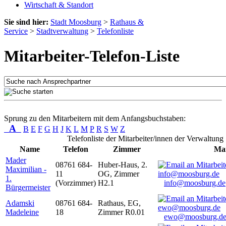
Wirtschaft & Standort
Sie sind hier:
Stadt Moosburg
>
Rathaus &
Service
>
Stadtverwaltung
>
Telefonliste
Mitarbeiter-Telefon-Liste
Sprung zu den Mitarbeitern mit dem Anfangsbuchstaben:
A
B
E
F
G
H
J
K
L
M
P
R
S
W
Z
Telefonliste der Mitarbeiter/innen der Verwaltung
Name
Telefon
Zimmer
Mai
Mader
08761 684-
Huber-Haus, 2.
Maximilian -
11
OG, Zimmer
1.
(Vorzimmer)
H2.1
info@moosburg.de
Bürgermeister
Adamski
08761 684-
Rathaus, EG,
Madeleine
18
Zimmer R0.01
ewo@moosburg.d