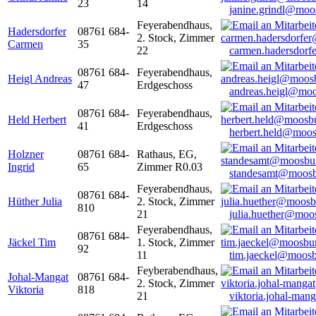
23
14
janine.grindl@moo
Feyerabendhaus,
Hadersdorfer
08761 684-
2. Stock, Zimmer
Carmen
35
22
carmen.hadersdor
08761 684-
Feyerabendhaus,
Heigl Andreas
47
Erdgeschoss
andreas.heigl@moo
08761 684-
Feyerabendhaus,
Held Herbert
41
Erdgeschoss
herbert.held@moos
Holzner
08761 684-
Rathaus, EG,
Ingrid
65
Zimmer R0.03
standesamt@moosb
Feyerabendhaus,
08761 684-
Hüther Julia
2. Stock, Zimmer
810
21
julia.huether@moo
Feyerabendhaus,
08761 684-
Jäckel Tim
1. Stock, Zimmer
92
11
tim.jaeckel@moosb
Feyberabendhaus,
Johal-Mangat
08761 684-
2. Stock, Zimmer
Viktoria
818
21
viktoria.johal-ma