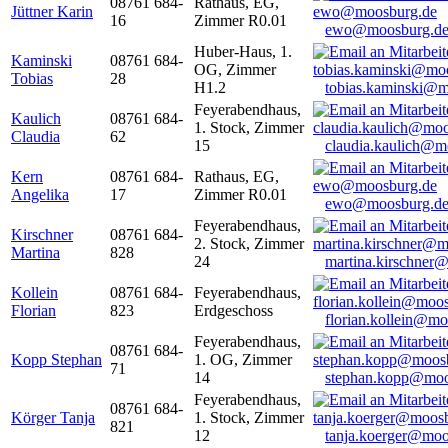
08761 684-
Rathaus, EG,
Jüttner Karin
16
Zimmer R0.01
ewo@moosburg.d
Huber-Haus, 1.
Kaminski
08761 684-
OG, Zimmer
Tobias
28
H1.2
tobias.kaminski@m
Feyerabendhaus,
Kaulich
08761 684-
1. Stock, Zimmer
Claudia
62
15
claudia.kaulich@m
Kern
08761 684-
Rathaus, EG,
Angelika
17
Zimmer R0.01
ewo@moosburg.d
Feyerabendhaus,
Kirschner
08761 684-
2. Stock, Zimmer
Martina
828
24
martina.kirschner
Kollein
08761 684-
Feyerabendhaus,
Florian
823
Erdgeschoss
florian.kollein@m
Feyerabendhaus,
08761 684-
Kopp Stephan
1. OG, Zimmer
71
14
stephan.kopp@moo
Feyerabendhaus,
08761 684-
Körger Tanja
1. Stock, Zimmer
821
12
tanja.koerger@moo