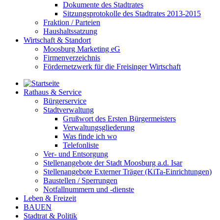
Dokumente des Stadtrates
Sitzungsprotokolle des Stadtrates 2013-2015
Fraktion / Parteien
Haushaltssatzung
Wirtschaft & Standort
Moosburg Marketing eG
Firmenverzeichnis
Fördernetzwerk für die Freisinger Wirtschaft
Rathaus & Service
Bürgerservice
Stadtverwaltung
Grußwort des Ersten Bürgermeisters
Verwaltungsgliederung
Was finde ich wo
Telefonliste
Ver- und Entsorgung
Stellenangebote der Stadt Moosburg a.d. Isar
Stellenangebote Externer Träger (KiTa-Einrichtungen)
Baustellen / Sperrungen
Notfallnummern und -dienste
Leben & Freizeit
BAUEN
Stadtrat & Politik