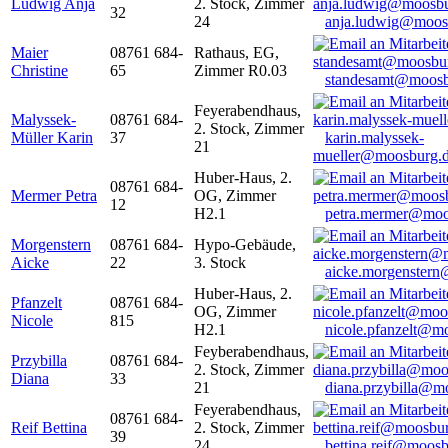
Ludwig Anja
2. Stock, Zimmer
32
24
anja.ludwig@moos
Maier
08761 684-
Rathaus, EG,
Christine
65
Zimmer R0.03
standesamt@moosb
Feyerabendhaus,
Malyssek-
08761 684-
2. Stock, Zimmer
Müller Karin
37
karin.malyssek-
21
mueller@moosburg.
Huber-Haus, 2.
08761 684-
Mermer Petra
OG, Zimmer
12
H2.1
petra.mermer@moo
Morgenstern
08761 684-
Hypo-Gebäude,
Aicke
22
3. Stock
aicke.morgenster
Huber-Haus, 2.
Pfanzelt
08761 684-
OG, Zimmer
Nicole
815
H2.1
nicole.pfanzelt@m
Feyberabendhaus,
Przybilla
08761 684-
2. Stock, Zimmer
Diana
33
21
diana.przybilla@m
Feyerabendhaus,
08761 684-
Reif Bettina
2. Stock, Zimmer
39
24
bettina.reif@moosb