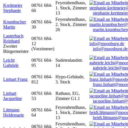
Feyerabendhaus,
Kreitmeier
08761 684-
1. Stock, Zimmer
Stephanie
66
13
stephanie.kreitme
Feyerabendhaus,
Krumbucher
08761 684-
2. Stock, Zimmer
Martin
30
26
martin.krumbuche
Lauterbach
08761 684-
Reinhard
12
Zweiter
(Vorzimmer)
info@moosburg.de
Bürgermeister
Leicht
08761 684-
Sudetenlandstr.
Gabriele
95
14
gabriele.leicht@m
08761 684-
Hypo-Gebäude,
Linhart Franz
812
3. Stock
franz.linhart@moo
Linhart
08761 684-
Rathaus, EG,
Jacqueline
53
Zimmer G1.1
jacqueline.linhart
Feyerabendhaus,
Littmann
08761 684-
1. Stock, Zimmer
Heidemarie
64
13
heidi.littmann@mo
Feyerabendhaus,
08761 684-