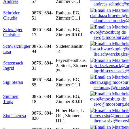
Andreas
57
Zimmer G1.1
andreas.schmidt@
Schröder
08761 684-
Rathaus, EG,
Claudia
51
Zimmer G1.1
claudia.schroeder
Schwaiger
08761 684-
Rathaus, EG,
Christine
17
Zimmer R0.01
ewo@moosburg.d
Schwarzkugler
08761 684-
Sudetenlandstr.
Lisa
94
14
lisa.schwarzkugle
Feyerabendhaus,
Setzensack
08761 684-
2. Stock, Zimmer
Ingrid
31
25
ingrid.setzensack
08761 684-
Rathaus, EG,
Sigl Stefan
55
Zimmer G1.1
stefan.sigl@moosb
Simmert
08761 684-
Rathaus, EG,
Tanja
18
Zimmer R0.01
ewo@moosburg.d
Huber-Haus, 1.
08761 684-
Sixt Theresa
OG, Zimmer
820
H1.1
theresa.sixt@moos