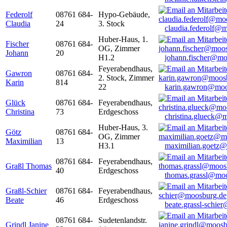
Federolf
08761 684-
Hypo-Gebäude,
Claudia
24
3. Stock
claudia.federolf@
Huber-Haus, 1.
Fischer
08761 684-
OG, Zimmer
Johann
20
H1.2
johann.fischer@mo
Feyerabendhaus,
Gawron
08761 684-
2. Stock, Zimmer
Karin
814
22
karin.gawron@moo
Glück
08761 684-
Feyerabendhaus,
Christina
73
Erdgeschoss
christina.glueck@
Huber-Haus, 3.
Götz
08761 684-
OG, Zimmer
Maximilian
13
H3.1
maximilian.goetz
08761 684-
Feyerabendhaus,
Graßl Thomas
40
Erdgeschoss
thomas.grassl@mo
Graßl-Schier
08761 684-
Feyerabendhaus,
Beate
46
Erdgeschoss
beate.grassl-schi
08761 684-
Sudetenlandstr.
Grindl Janine