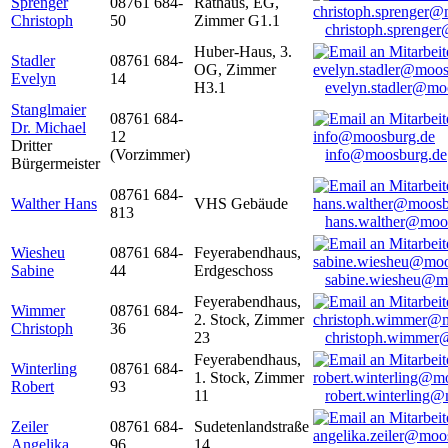
Sprenger
08761 684-
Rathaus, EG,
Christoph
50
Zimmer G1.1
christoph.sprenge
Huber-Haus, 3.
Stadler
08761 684-
OG, Zimmer
Evelyn
14
H3.1
evelyn.stadler@mo
Stanglmaier
08761 684-
Dr. Michael
12
Dritter
(Vorzimmer)
info@moosburg.de
Bürgermeister
08761 684-
Walther Hans
VHS Gebäude
813
hans.walther@moo
Wiesheu
08761 684-
Feyerabendhaus,
Sabine
44
Erdgeschoss
sabine.wiesheu@m
Feyerabendhaus,
Wimmer
08761 684-
2. Stock, Zimmer
Christoph
36
23
christoph.wimmer
Feyerabendhaus,
Winterling
08761 684-
1. Stock, Zimmer
Robert
93
11
robert.winterling
Zeiler
08761 684-
Sudetenlandstraße
Angelika
96
14