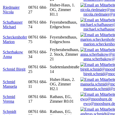
Huber-Haus, 1.
Riedmaier
08761 684-
OG, Zimmer
Nicola
27
H1.1
nicola.riedmaier@
Schafhauser
08761 684-
Feyerabendhaus,
Michael
74
Erdgeschoss
michael.schafhaus
Scheckenhofer
08761 684-
Feyerabendhaus,
Marion
75
Erdgeschoss
marion.scheckenh
Feyberabendhaus,
Scherbakow
08761 684-
2. Stock, Zimmer
Anna
34
21
anna.scherbakow@
08761 684-
Sudetenlandstraße
Schmid Birgit
25
14
birgit.schmid@moo
Huber-Haus, 2.
Schmid
08761 684-
OG, Zimmer
Manuela
11
H2.1
manuela.schmid@m
Schmid
08761 684-
Rathaus, EG,
Verena
17
Zimmer R0.01
ewo@moosburg.d
Schmidt
08761 684-
Rathaus, EG,