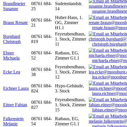
Brandlmeier
08761 684-
Sudetenlandstr.
Susanne
25
14
susanne.brandlme
Huber-Haus, 1.
08761 684-
Braun Renate
OG, Zimmer
21
H1.1
renate.braun@moo
Feyerabendhaus,
Burghard
08761 684-
1. Stock, Zimmer
Christoph
819
11
christoph.burghar
Ebner
08761 684-
Rathaus, EG,
Michaela
52
Zimmer G1.1
michaela.ebner@m
Feyerabendhaus,
08761 684-
Ecke Lea
1. Stock, Zimmer
38
12
lea.ecke@moosbur
08761 684-
Hypo-Gebäude,
Eichner Laura
824
3. Stock
laura.eichner@moo
Feyerabendhaus,
08761 684-
Eitner Fabian
1. Stock, Zimmer
827
15
fabian.eitner@moo
Falkenstein
08761 684-
Rathaus, EG,
Melanie
54
Zimmer G1.1
melanie.falkenste