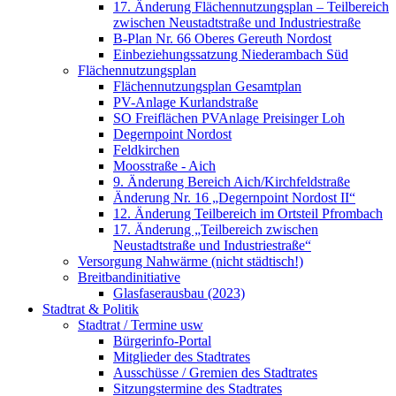
17. Änderung Flächennutzungsplan – Teilbereich
zwischen Neustadtstraße und Industriestraße
B-Plan Nr. 66 Oberes Gereuth Nordost
Einbeziehungssatzung Niederambach Süd
Flächennutzungsplan
Flächennutzungsplan Gesamtplan
PV-Anlage Kurlandstraße
SO Freiflächen PV­Anlage Preisinger Loh
Degernpoint Nordost
Feldkirchen
Moosstraße - Aich
9. Änderung Bereich Aich/Kirchfeldstraße
Änderung Nr. 16 „Degernpoint Nordost II“
12. Änderung Teilbereich im Ortsteil Pfrombach
17. Änderung „Teilbereich zwischen
Neustadtstraße und Industriestraße“
Versorgung Nahwärme (nicht städtisch!)
Breitbandinitiative
Glasfaserausbau (2023)
Stadtrat & Politik
Stadtrat / Termine usw
Bürgerinfo-Portal
Mitglieder des Stadtrates
Ausschüsse / Gremien des Stadtrates
Sitzungstermine des Stadtrates