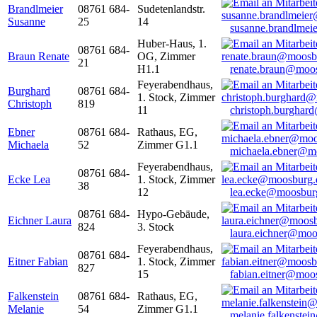
Brandlmeier
08761 684-
Sudetenlandstr.
Susanne
25
14
susanne.brandlme
Huber-Haus, 1.
08761 684-
Braun Renate
OG, Zimmer
21
H1.1
renate.braun@moo
Feyerabendhaus,
Burghard
08761 684-
1. Stock, Zimmer
Christoph
819
11
christoph.burghar
Ebner
08761 684-
Rathaus, EG,
Michaela
52
Zimmer G1.1
michaela.ebner@m
Feyerabendhaus,
08761 684-
Ecke Lea
1. Stock, Zimmer
38
12
lea.ecke@moosbur
08761 684-
Hypo-Gebäude,
Eichner Laura
824
3. Stock
laura.eichner@moo
Feyerabendhaus,
08761 684-
Eitner Fabian
1. Stock, Zimmer
827
15
fabian.eitner@moo
Falkenstein
08761 684-
Rathaus, EG,
Melanie
54
Zimmer G1.1
melanie.falkenste