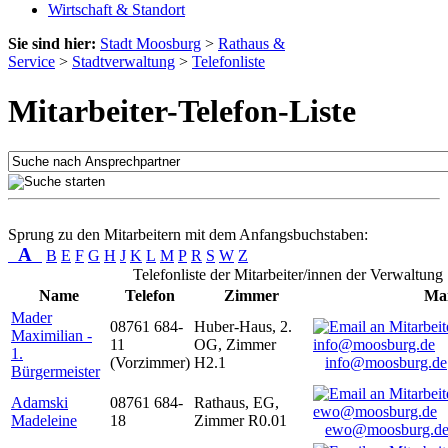
Wirtschaft & Standort
Sie sind hier:
Stadt Moosburg
>
Rathaus &
Service
>
Stadtverwaltung
>
Telefonliste
Mitarbeiter-Telefon-Liste
Sprung zu den Mitarbeitern mit dem Anfangsbuchstaben:
A
B
E
F
G
H
J
K
L
M
P
R
S
W
Z
Telefonliste der Mitarbeiter/innen der Verwaltung
Name
Telefon
Zimmer
Mai
Mader
08761 684-
Huber-Haus, 2.
Maximilian -
11
OG, Zimmer
1.
(Vorzimmer)
H2.1
info@moosburg.de
Bürgermeister
Adamski
08761 684-
Rathaus, EG,
Madeleine
18
Zimmer R0.01
ewo@moosburg.d