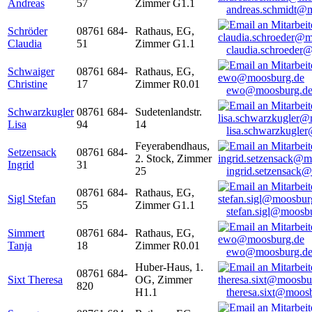
Andreas
57
Zimmer G1.1
andreas.schmidt@
Schröder
08761 684-
Rathaus, EG,
Claudia
51
Zimmer G1.1
claudia.schroeder
Schwaiger
08761 684-
Rathaus, EG,
Christine
17
Zimmer R0.01
ewo@moosburg.d
Schwarzkugler
08761 684-
Sudetenlandstr.
Lisa
94
14
lisa.schwarzkugle
Feyerabendhaus,
Setzensack
08761 684-
2. Stock, Zimmer
Ingrid
31
25
ingrid.setzensack
08761 684-
Rathaus, EG,
Sigl Stefan
55
Zimmer G1.1
stefan.sigl@moosb
Simmert
08761 684-
Rathaus, EG,
Tanja
18
Zimmer R0.01
ewo@moosburg.d
Huber-Haus, 1.
08761 684-
Sixt Theresa
OG, Zimmer
820
H1.1
theresa.sixt@moos