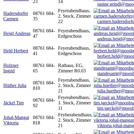
23
14
janine.grindl@moo
Feyerabendhaus,
Hadersdorfer
08761 684-
2. Stock, Zimmer
Carmen
35
22
carmen.hadersdor
08761 684-
Feyerabendhaus,
Heigl Andreas
47
Erdgeschoss
andreas.heigl@moo
08761 684-
Feyerabendhaus,
Held Herbert
41
Erdgeschoss
herbert.held@moos
Holzner
08761 684-
Rathaus, EG,
Ingrid
65
Zimmer R0.03
standesamt@moosb
Feyerabendhaus,
08761 684-
Hüther Julia
2. Stock, Zimmer
810
21
julia.huether@moo
Feyerabendhaus,
08761 684-
Jäckel Tim
1. Stock, Zimmer
92
11
tim.jaeckel@moosb
Feyberabendhaus,
Johal-Mangat
08761 684-
2. Stock, Zimmer
Viktoria
818
21
viktoria.johal-ma