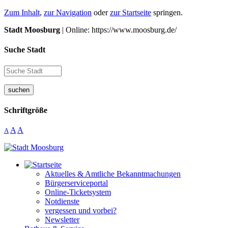
Zum Inhalt
,
zur Navigation
oder
zur Startseite
springen.
Stadt Moosburg
| Online: https://www.moosburg.de/
Suche Stadt
suchen
Schriftgröße
A
A
A
Aktuelles & Amtliche Bekanntmachungen
Bürgerserviceportal
Online-Ticketsystem
Notdienste
vergessen und vorbei?
Newsletter