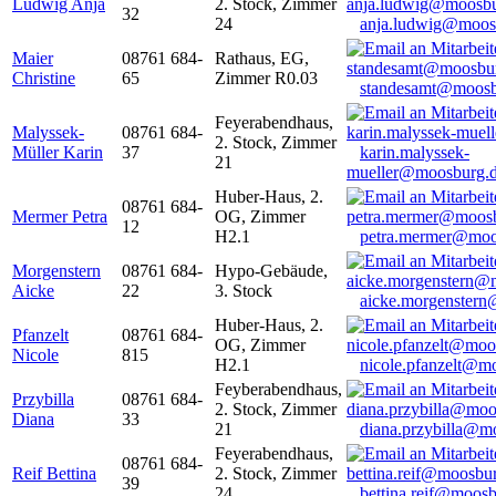
Ludwig Anja
2. Stock, Zimmer
32
24
anja.ludwig@moos
Maier
08761 684-
Rathaus, EG,
Christine
65
Zimmer R0.03
standesamt@moosb
Feyerabendhaus,
Malyssek-
08761 684-
2. Stock, Zimmer
Müller Karin
37
karin.malyssek-
21
mueller@moosburg.
Huber-Haus, 2.
08761 684-
Mermer Petra
OG, Zimmer
12
H2.1
petra.mermer@moo
Morgenstern
08761 684-
Hypo-Gebäude,
Aicke
22
3. Stock
aicke.morgenster
Huber-Haus, 2.
Pfanzelt
08761 684-
OG, Zimmer
Nicole
815
H2.1
nicole.pfanzelt@m
Feyberabendhaus,
Przybilla
08761 684-
2. Stock, Zimmer
Diana
33
21
diana.przybilla@m
Feyerabendhaus,
08761 684-
Reif Bettina
2. Stock, Zimmer
39
24
bettina.reif@moosb