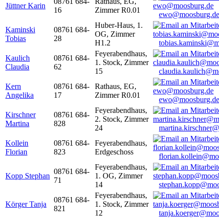
08761 684-
Rathaus, EG,
Jüttner Karin
16
Zimmer R0.01
ewo@moosburg.d
Huber-Haus, 1.
Kaminski
08761 684-
OG, Zimmer
Tobias
28
H1.2
tobias.kaminski@m
Feyerabendhaus,
Kaulich
08761 684-
1. Stock, Zimmer
Claudia
62
15
claudia.kaulich@m
Kern
08761 684-
Rathaus, EG,
Angelika
17
Zimmer R0.01
ewo@moosburg.d
Feyerabendhaus,
Kirschner
08761 684-
2. Stock, Zimmer
Martina
828
24
martina.kirschner
Kollein
08761 684-
Feyerabendhaus,
Florian
823
Erdgeschoss
florian.kollein@m
Feyerabendhaus,
08761 684-
Kopp Stephan
1. OG, Zimmer
71
14
stephan.kopp@moo
Feyerabendhaus,
08761 684-
Körger Tanja
1. Stock, Zimmer
821
12
tanja.koerger@moo