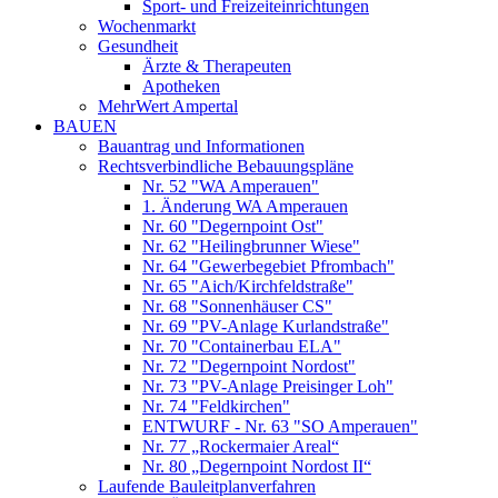
Sport- und Freizeiteinrichtungen
Wochenmarkt
Gesundheit
Ärzte & Therapeuten
Apotheken
MehrWert Ampertal
BAUEN
Bauantrag und Informationen
Rechtsverbindliche Bebauungspläne
Nr. 52 "WA Amperauen"
1. Änderung WA Amperauen
Nr. 60 "Degernpoint Ost"
Nr. 62 "Heilingbrunner Wiese"
Nr. 64 "Gewerbegebiet Pfrombach"
Nr. 65 "Aich/Kirchfeldstraße"
Nr. 68 "Sonnenhäuser CS"
Nr. 69 "PV-Anlage Kurlandstraße"
Nr. 70 "Containerbau ELA"
Nr. 72 "Degernpoint Nordost"
Nr. 73 "PV-Anlage Preisinger Loh"
Nr. 74 "Feldkirchen"
ENTWURF - Nr. 63 "SO Amperauen"
Nr. 77 „Rockermaier Areal“
Nr. 80 „Degernpoint Nordost II“
Laufende Bauleitplanverfahren