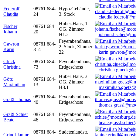
Federolf
08761 684-
Hypo-Gebäude,
Claudia
24
3. Stock
claudia.federolf@
Huber-Haus, 1.
Fischer
08761 684-
OG, Zimmer
Johann
20
H1.2
johann.fischer@mo
Feyerabendhaus,
Gawron
08761 684-
2. Stock, Zimmer
Karin
814
22
karin.gawron@moo
Glück
08761 684-
Feyerabendhaus,
Christina
73
Erdgeschoss
christina.glueck@
Huber-Haus, 3.
Götz
08761 684-
OG, Zimmer
Maximilian
13
H3.1
maximilian.goetz
08761 684-
Feyerabendhaus,
Graßl Thomas
40
Erdgeschoss
thomas.grassl@mo
Graßl-Schier
08761 684-
Feyerabendhaus,
Beate
46
Erdgeschoss
beate.grassl-schi
08761 684-
Sudetenlandstr.
Grindl Janine