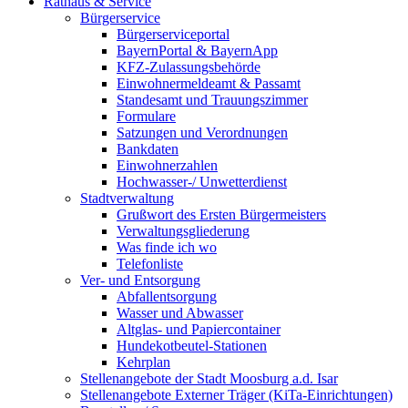
Rathaus & Service
Bürgerservice
Bürgerserviceportal
BayernPortal & BayernApp
KFZ-Zulassungsbehörde
Einwohnermeldeamt & Passamt
Standesamt und Trauungszimmer
Formulare
Satzungen und Verordnungen
Bankdaten
Einwohnerzahlen
Hochwasser-/ Unwetterdienst
Stadtverwaltung
Grußwort des Ersten Bürgermeisters
Verwaltungsgliederung
Was finde ich wo
Telefonliste
Ver- und Entsorgung
Abfallentsorgung
Wasser und Abwasser
Altglas- und Papiercontainer
Hundekotbeutel-Stationen
Kehrplan
Stellenangebote der Stadt Moosburg a.d. Isar
Stellenangebote Externer Träger (KiTa-Einrichtungen)