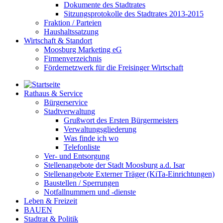
Dokumente des Stadtrates
Sitzungsprotokolle des Stadtrates 2013-2015
Fraktion / Parteien
Haushaltssatzung
Wirtschaft & Standort
Moosburg Marketing eG
Firmenverzeichnis
Fördernetzwerk für die Freisinger Wirtschaft
Rathaus & Service
Bürgerservice
Stadtverwaltung
Grußwort des Ersten Bürgermeisters
Verwaltungsgliederung
Was finde ich wo
Telefonliste
Ver- und Entsorgung
Stellenangebote der Stadt Moosburg a.d. Isar
Stellenangebote Externer Träger (KiTa-Einrichtungen)
Baustellen / Sperrungen
Notfallnummern und -dienste
Leben & Freizeit
BAUEN
Stadtrat & Politik