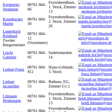
Feyerabendhaus,
Kreitmeier
08761 684-
1. Stock, Zimmer
Stephanie
66
13
stephanie.kreitme
Feyerabendhaus,
Krumbucher
08761 684-
2. Stock, Zimmer
Martin
30
26
martin.krumbuche
Lauterbach
08761 684-
Reinhard
12
Zweiter
(Vorzimmer)
info@moosburg.de
Bürgermeister
Leicht
08761 684-
Sudetenlandstr.
Gabriele
95
14
gabriele.leicht@m
08761 684-
Hypo-Gebäude,
Linhart Franz
812
3. Stock
franz.linhart@moo
Linhart
08761 684-
Rathaus, EG,
Jacqueline
53
Zimmer G1.1
jacqueline.linhart
Feyerabendhaus,
Littmann
08761 684-
1. Stock, Zimmer
Heidemarie
64
13
heidi.littmann@mo
Feyerabendhaus,
08761 684-