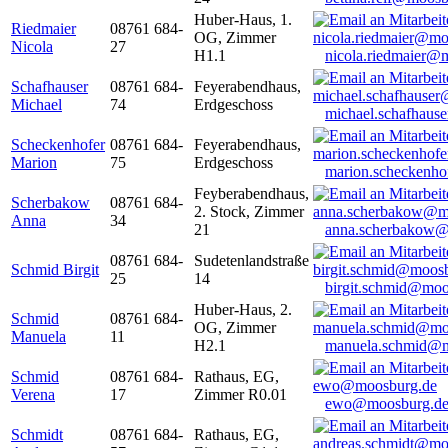
Huber-Haus, 1.
Riedmaier
08761 684-
OG, Zimmer
Nicola
27
H1.1
nicola.riedmaier@
Schafhauser
08761 684-
Feyerabendhaus,
Michael
74
Erdgeschoss
michael.schafhaus
Scheckenhofer
08761 684-
Feyerabendhaus,
Marion
75
Erdgeschoss
marion.scheckenh
Feyberabendhaus,
Scherbakow
08761 684-
2. Stock, Zimmer
Anna
34
21
anna.scherbakow@
08761 684-
Sudetenlandstraße
Schmid Birgit
25
14
birgit.schmid@moo
Huber-Haus, 2.
Schmid
08761 684-
OG, Zimmer
Manuela
11
H2.1
manuela.schmid@m
Schmid
08761 684-
Rathaus, EG,
Verena
17
Zimmer R0.01
ewo@moosburg.d
Schmidt
08761 684-
Rathaus, EG,