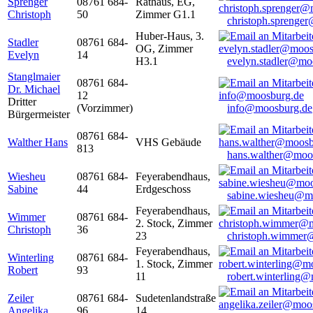
Sprenger
08761 684-
Rathaus, EG,
Christoph
50
Zimmer G1.1
christoph.sprenge
Huber-Haus, 3.
Stadler
08761 684-
OG, Zimmer
Evelyn
14
H3.1
evelyn.stadler@mo
Stanglmaier
08761 684-
Dr. Michael
12
Dritter
(Vorzimmer)
info@moosburg.de
Bürgermeister
08761 684-
Walther Hans
VHS Gebäude
813
hans.walther@moo
Wiesheu
08761 684-
Feyerabendhaus,
Sabine
44
Erdgeschoss
sabine.wiesheu@m
Feyerabendhaus,
Wimmer
08761 684-
2. Stock, Zimmer
Christoph
36
23
christoph.wimmer
Feyerabendhaus,
Winterling
08761 684-
1. Stock, Zimmer
Robert
93
11
robert.winterling
Zeiler
08761 684-
Sudetenlandstraße
Angelika
96
14