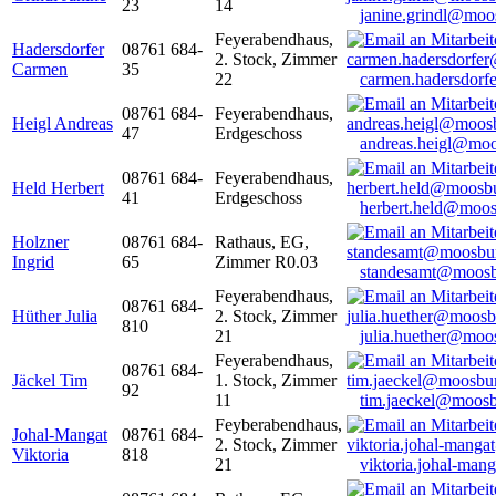
23
14
janine.grindl@moo
Feyerabendhaus,
Hadersdorfer
08761 684-
2. Stock, Zimmer
Carmen
35
22
carmen.hadersdor
08761 684-
Feyerabendhaus,
Heigl Andreas
47
Erdgeschoss
andreas.heigl@moo
08761 684-
Feyerabendhaus,
Held Herbert
41
Erdgeschoss
herbert.held@moos
Holzner
08761 684-
Rathaus, EG,
Ingrid
65
Zimmer R0.03
standesamt@moosb
Feyerabendhaus,
08761 684-
Hüther Julia
2. Stock, Zimmer
810
21
julia.huether@moo
Feyerabendhaus,
08761 684-
Jäckel Tim
1. Stock, Zimmer
92
11
tim.jaeckel@moosb
Feyberabendhaus,
Johal-Mangat
08761 684-
2. Stock, Zimmer
Viktoria
818
21
viktoria.johal-ma