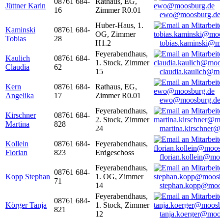
08761 684-
Rathaus, EG,
Jüttner Karin
16
Zimmer R0.01
ewo@moosburg.d
Huber-Haus, 1.
Kaminski
08761 684-
OG, Zimmer
Tobias
28
H1.2
tobias.kaminski@m
Feyerabendhaus,
Kaulich
08761 684-
1. Stock, Zimmer
Claudia
62
15
claudia.kaulich@m
Kern
08761 684-
Rathaus, EG,
Angelika
17
Zimmer R0.01
ewo@moosburg.d
Feyerabendhaus,
Kirschner
08761 684-
2. Stock, Zimmer
Martina
828
24
martina.kirschner
Kollein
08761 684-
Feyerabendhaus,
Florian
823
Erdgeschoss
florian.kollein@m
Feyerabendhaus,
08761 684-
Kopp Stephan
1. OG, Zimmer
71
14
stephan.kopp@moo
Feyerabendhaus,
08761 684-
Körger Tanja
1. Stock, Zimmer
821
12
tanja.koerger@moo