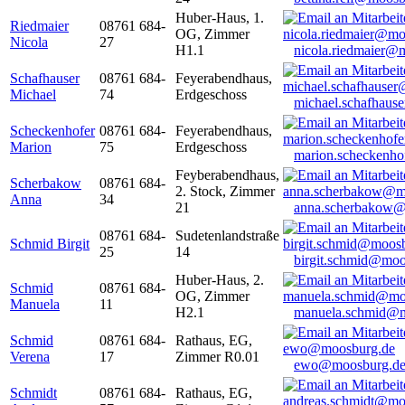
Huber-Haus, 1.
Riedmaier
08761 684-
OG, Zimmer
Nicola
27
H1.1
nicola.riedmaier@
Schafhauser
08761 684-
Feyerabendhaus,
Michael
74
Erdgeschoss
michael.schafhaus
Scheckenhofer
08761 684-
Feyerabendhaus,
Marion
75
Erdgeschoss
marion.scheckenh
Feyberabendhaus,
Scherbakow
08761 684-
2. Stock, Zimmer
Anna
34
21
anna.scherbakow@
08761 684-
Sudetenlandstraße
Schmid Birgit
25
14
birgit.schmid@moo
Huber-Haus, 2.
Schmid
08761 684-
OG, Zimmer
Manuela
11
H2.1
manuela.schmid@m
Schmid
08761 684-
Rathaus, EG,
Verena
17
Zimmer R0.01
ewo@moosburg.d
Schmidt
08761 684-
Rathaus, EG,