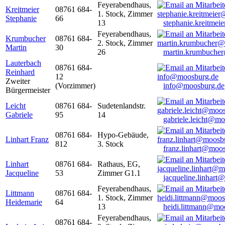
Feyerabendhaus,
Kreitmeier
08761 684-
1. Stock, Zimmer
Stephanie
66
13
stephanie.kreitme
Feyerabendhaus,
Krumbucher
08761 684-
2. Stock, Zimmer
Martin
30
26
martin.krumbuche
Lauterbach
08761 684-
Reinhard
12
Zweiter
(Vorzimmer)
info@moosburg.de
Bürgermeister
Leicht
08761 684-
Sudetenlandstr.
Gabriele
95
14
gabriele.leicht@m
08761 684-
Hypo-Gebäude,
Linhart Franz
812
3. Stock
franz.linhart@moo
Linhart
08761 684-
Rathaus, EG,
Jacqueline
53
Zimmer G1.1
jacqueline.linhart
Feyerabendhaus,
Littmann
08761 684-
1. Stock, Zimmer
Heidemarie
64
13
heidi.littmann@mo
Feyerabendhaus,
08761 684-