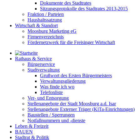
Dokumente des Stadtrates
Sitzungsprotokolle des Stadtrates 2013-2015
Fraktion / Parteien
Haushaltssatzung
Wirtschaft & Standort
Moosburg Marketing eG
Firmenverzeichnis
Fördernetzwerk für die Freisinger Wirtschaft
Rathaus & Service
Bürgerservice
Stadtverwaltung
Grußwort des Ersten Bürgermeisters
Verwaltungsgliederung
Was finde ich wo
Telefonliste
Ver- und Entsorgung
Stellenangebote der Stadt Moosburg a.d. Isar
Stellenangebote Externer Träger (KiTa-Einrichtungen)
Baustellen / Sperrungen
Notfallnummern und -dienste
Leben & Freizeit
BAUEN
Stadtrat & Politik