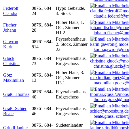
Federolf
08761 684-
Hypo-Gebäude,
Claudia
24
3. Stock
claudia.federolf@
Huber-Haus, 1.
Fischer
08761 684-
OG, Zimmer
Johann
20
H1.2
johann.fischer@mo
Feyerabendhaus,
Gawron
08761 684-
2. Stock, Zimmer
Karin
814
22
karin.gawron@moo
Glück
08761 684-
Feyerabendhaus,
Christina
73
Erdgeschoss
christina.glueck@
Huber-Haus, 3.
Götz
08761 684-
OG, Zimmer
Maximilian
13
H3.1
maximilian.goetz
08761 684-
Feyerabendhaus,
Graßl Thomas
40
Erdgeschoss
thomas.grassl@mo
Graßl-Schier
08761 684-
Feyerabendhaus,
Beate
46
Erdgeschoss
beate.grassl-schi
08761 684-
Sudetenlandstr.
Grindl Janine