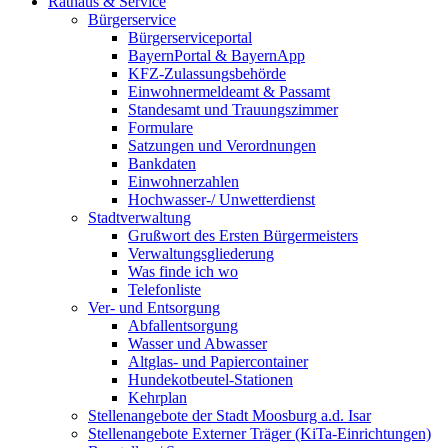
Rathaus & Service
Bürgerservice
Bürgerserviceportal
BayernPortal & BayernApp
KFZ-Zulassungsbehörde
Einwohnermeldeamt & Passamt
Standesamt und Trauungszimmer
Formulare
Satzungen und Verordnungen
Bankdaten
Einwohnerzahlen
Hochwasser-/ Unwetterdienst
Stadtverwaltung
Grußwort des Ersten Bürgermeisters
Verwaltungsgliederung
Was finde ich wo
Telefonliste
Ver- und Entsorgung
Abfallentsorgung
Wasser und Abwasser
Altglas- und Papiercontainer
Hundekotbeutel-Stationen
Kehrplan
Stellenangebote der Stadt Moosburg a.d. Isar
Stellenangebote Externer Träger (KiTa-Einrichtungen)