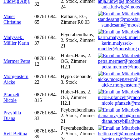
Ludwig Anja
2. Stock, Zimmer
32
24
anja.ludwig@moos
Maier
08761 684-
Rathaus, EG,
Christine
65
Zimmer R0.03
standesamt@moosb
Feyerabendhaus,
Malyssek-
08761 684-
2. Stock, Zimmer
Müller Karin
37
karin.malyssek-
21
mueller@moosburg.
Huber-Haus, 2.
08761 684-
Mermer Petra
OG, Zimmer
12
H2.1
petra.mermer@moo
Morgenstern
08761 684-
Hypo-Gebäude,
Aicke
22
3. Stock
aicke.morgenster
Huber-Haus, 2.
Pfanzelt
08761 684-
OG, Zimmer
Nicole
815
H2.1
nicole.pfanzelt@m
Feyberabendhaus,
Przybilla
08761 684-
2. Stock, Zimmer
Diana
33
21
diana.przybilla@m
Feyerabendhaus,
08761 684-
Reif Bettina
2. Stock, Zimmer
39
24
bettina.reif@moosb