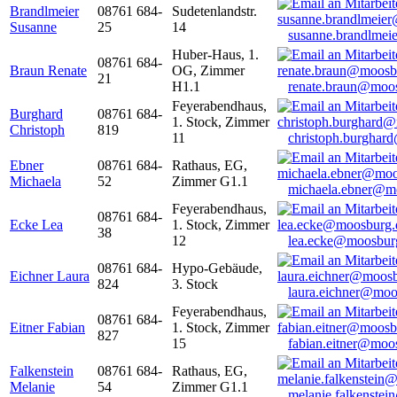
Brandlmeier
08761 684-
Sudetenlandstr.
Susanne
25
14
susanne.brandlme
Huber-Haus, 1.
08761 684-
Braun Renate
OG, Zimmer
21
H1.1
renate.braun@moo
Feyerabendhaus,
Burghard
08761 684-
1. Stock, Zimmer
Christoph
819
11
christoph.burghar
Ebner
08761 684-
Rathaus, EG,
Michaela
52
Zimmer G1.1
michaela.ebner@m
Feyerabendhaus,
08761 684-
Ecke Lea
1. Stock, Zimmer
38
12
lea.ecke@moosbur
08761 684-
Hypo-Gebäude,
Eichner Laura
824
3. Stock
laura.eichner@moo
Feyerabendhaus,
08761 684-
Eitner Fabian
1. Stock, Zimmer
827
15
fabian.eitner@moo
Falkenstein
08761 684-
Rathaus, EG,
Melanie
54
Zimmer G1.1
melanie.falkenste