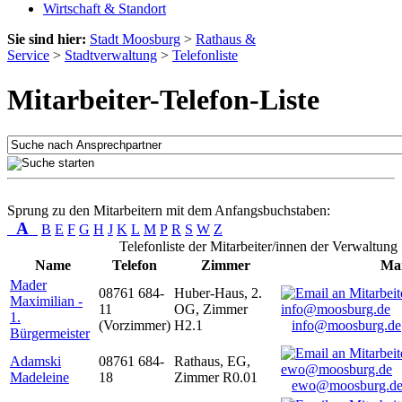
Wirtschaft & Standort
Sie sind hier:
Stadt Moosburg
>
Rathaus &
Service
>
Stadtverwaltung
>
Telefonliste
Mitarbeiter-Telefon-Liste
Sprung zu den Mitarbeitern mit dem Anfangsbuchstaben:
A
B
E
F
G
H
J
K
L
M
P
R
S
W
Z
Telefonliste der Mitarbeiter/innen der Verwaltung
Name
Telefon
Zimmer
Mai
Mader
08761 684-
Huber-Haus, 2.
Maximilian -
11
OG, Zimmer
1.
(Vorzimmer)
H2.1
info@moosburg.de
Bürgermeister
Adamski
08761 684-
Rathaus, EG,
Madeleine
18
Zimmer R0.01
ewo@moosburg.d