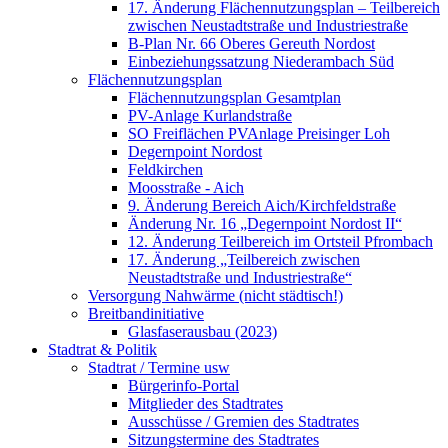
17. Änderung Flächennutzungsplan – Teilbereich
zwischen Neustadtstraße und Industriestraße
B-Plan Nr. 66 Oberes Gereuth Nordost
Einbeziehungssatzung Niederambach Süd
Flächennutzungsplan
Flächennutzungsplan Gesamtplan
PV-Anlage Kurlandstraße
SO Freiflächen PV­Anlage Preisinger Loh
Degernpoint Nordost
Feldkirchen
Moosstraße - Aich
9. Änderung Bereich Aich/Kirchfeldstraße
Änderung Nr. 16 „Degernpoint Nordost II“
12. Änderung Teilbereich im Ortsteil Pfrombach
17. Änderung „Teilbereich zwischen
Neustadtstraße und Industriestraße“
Versorgung Nahwärme (nicht städtisch!)
Breitbandinitiative
Glasfaserausbau (2023)
Stadtrat & Politik
Stadtrat / Termine usw
Bürgerinfo-Portal
Mitglieder des Stadtrates
Ausschüsse / Gremien des Stadtrates
Sitzungstermine des Stadtrates