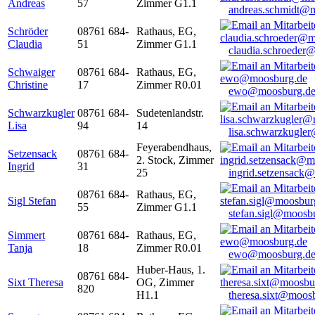
Andreas
57
Zimmer G1.1
andreas.schmidt@
Schröder
08761 684-
Rathaus, EG,
Claudia
51
Zimmer G1.1
claudia.schroeder
Schwaiger
08761 684-
Rathaus, EG,
Christine
17
Zimmer R0.01
ewo@moosburg.d
Schwarzkugler
08761 684-
Sudetenlandstr.
Lisa
94
14
lisa.schwarzkugle
Feyerabendhaus,
Setzensack
08761 684-
2. Stock, Zimmer
Ingrid
31
25
ingrid.setzensack
08761 684-
Rathaus, EG,
Sigl Stefan
55
Zimmer G1.1
stefan.sigl@moosb
Simmert
08761 684-
Rathaus, EG,
Tanja
18
Zimmer R0.01
ewo@moosburg.d
Huber-Haus, 1.
08761 684-
Sixt Theresa
OG, Zimmer
820
H1.1
theresa.sixt@moos