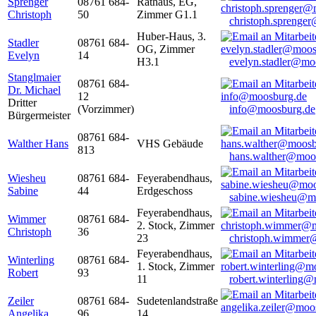
Sprenger
08761 684-
Rathaus, EG,
Christoph
50
Zimmer G1.1
christoph.sprenge
Huber-Haus, 3.
Stadler
08761 684-
OG, Zimmer
Evelyn
14
H3.1
evelyn.stadler@mo
Stanglmaier
08761 684-
Dr. Michael
12
Dritter
(Vorzimmer)
info@moosburg.de
Bürgermeister
08761 684-
Walther Hans
VHS Gebäude
813
hans.walther@moo
Wiesheu
08761 684-
Feyerabendhaus,
Sabine
44
Erdgeschoss
sabine.wiesheu@m
Feyerabendhaus,
Wimmer
08761 684-
2. Stock, Zimmer
Christoph
36
23
christoph.wimmer
Feyerabendhaus,
Winterling
08761 684-
1. Stock, Zimmer
Robert
93
11
robert.winterling
Zeiler
08761 684-
Sudetenlandstraße
Angelika
96
14