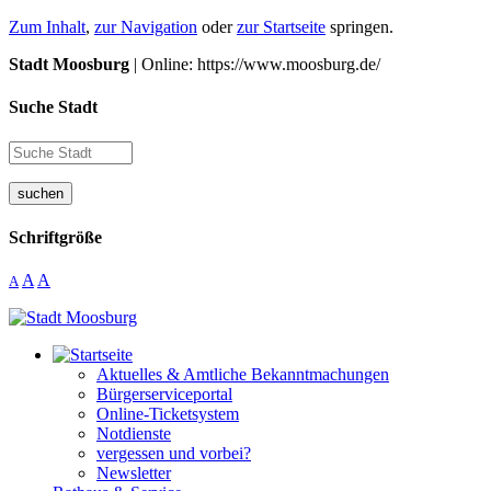
Zum Inhalt
,
zur Navigation
oder
zur Startseite
springen.
Stadt Moosburg
| Online: https://www.moosburg.de/
Suche Stadt
suchen
Schriftgröße
A
A
A
Aktuelles & Amtliche Bekanntmachungen
Bürgerserviceportal
Online-Ticketsystem
Notdienste
vergessen und vorbei?
Newsletter