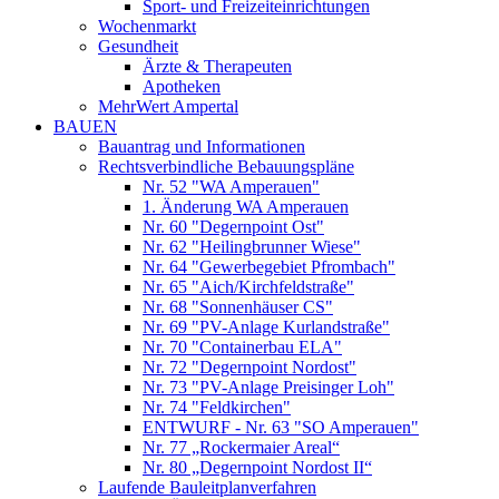
Sport- und Freizeiteinrichtungen
Wochenmarkt
Gesundheit
Ärzte & Therapeuten
Apotheken
MehrWert Ampertal
BAUEN
Bauantrag und Informationen
Rechtsverbindliche Bebauungspläne
Nr. 52 "WA Amperauen"
1. Änderung WA Amperauen
Nr. 60 "Degernpoint Ost"
Nr. 62 "Heilingbrunner Wiese"
Nr. 64 "Gewerbegebiet Pfrombach"
Nr. 65 "Aich/Kirchfeldstraße"
Nr. 68 "Sonnenhäuser CS"
Nr. 69 "PV-Anlage Kurlandstraße"
Nr. 70 "Containerbau ELA"
Nr. 72 "Degernpoint Nordost"
Nr. 73 "PV-Anlage Preisinger Loh"
Nr. 74 "Feldkirchen"
ENTWURF - Nr. 63 "SO Amperauen"
Nr. 77 „Rockermaier Areal“
Nr. 80 „Degernpoint Nordost II“
Laufende Bauleitplanverfahren