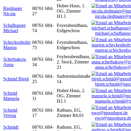
Huber-Haus, 1.
Riedmaier
08761 684-
OG, Zimmer
Nicola
27
H1.1
nicola.riedmaier@
Schafhauser
08761 684-
Feyerabendhaus,
Michael
74
Erdgeschoss
michael.schafhaus
Scheckenhofer
08761 684-
Feyerabendhaus,
Marion
75
Erdgeschoss
marion.scheckenh
Feyberabendhaus,
Scherbakow
08761 684-
2. Stock, Zimmer
Anna
34
21
anna.scherbakow@
08761 684-
Sudetenlandstraße
Schmid Birgit
25
14
birgit.schmid@moo
Huber-Haus, 2.
Schmid
08761 684-
OG, Zimmer
Manuela
11
H2.1
manuela.schmid@m
Schmid
08761 684-
Rathaus, EG,
Verena
17
Zimmer R0.01
ewo@moosburg.d
Schmidt
08761 684-
Rathaus, EG,