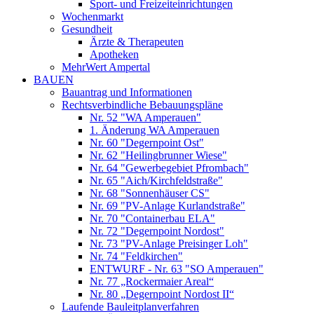
Sport- und Freizeiteinrichtungen
Wochenmarkt
Gesundheit
Ärzte & Therapeuten
Apotheken
MehrWert Ampertal
BAUEN
Bauantrag und Informationen
Rechtsverbindliche Bebauungspläne
Nr. 52 "WA Amperauen"
1. Änderung WA Amperauen
Nr. 60 "Degernpoint Ost"
Nr. 62 "Heilingbrunner Wiese"
Nr. 64 "Gewerbegebiet Pfrombach"
Nr. 65 "Aich/Kirchfeldstraße"
Nr. 68 "Sonnenhäuser CS"
Nr. 69 "PV-Anlage Kurlandstraße"
Nr. 70 "Containerbau ELA"
Nr. 72 "Degernpoint Nordost"
Nr. 73 "PV-Anlage Preisinger Loh"
Nr. 74 "Feldkirchen"
ENTWURF - Nr. 63 "SO Amperauen"
Nr. 77 „Rockermaier Areal“
Nr. 80 „Degernpoint Nordost II“
Laufende Bauleitplanverfahren