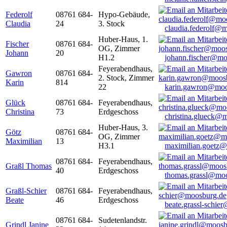
Federolf
08761 684-
Hypo-Gebäude,
Claudia
24
3. Stock
claudia.federolf@
Huber-Haus, 1.
Fischer
08761 684-
OG, Zimmer
Johann
20
H1.2
johann.fischer@mo
Feyerabendhaus,
Gawron
08761 684-
2. Stock, Zimmer
Karin
814
22
karin.gawron@moo
Glück
08761 684-
Feyerabendhaus,
Christina
73
Erdgeschoss
christina.glueck@
Huber-Haus, 3.
Götz
08761 684-
OG, Zimmer
Maximilian
13
H3.1
maximilian.goetz
08761 684-
Feyerabendhaus,
Graßl Thomas
40
Erdgeschoss
thomas.grassl@mo
Graßl-Schier
08761 684-
Feyerabendhaus,
Beate
46
Erdgeschoss
beate.grassl-schi
08761 684-
Sudetenlandstr.
Grindl Janine