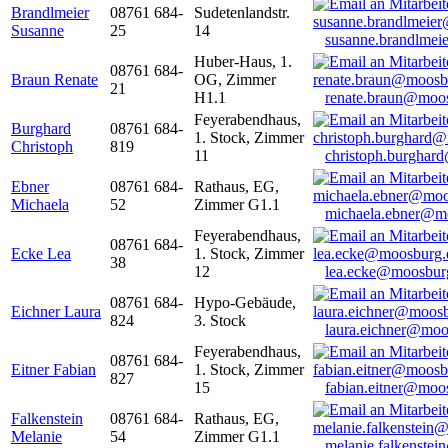
Brandlmeier
08761 684-
Sudetenlandstr.
Susanne
25
14
susanne.brandlme
Huber-Haus, 1.
08761 684-
Braun Renate
OG, Zimmer
21
H1.1
renate.braun@moo
Feyerabendhaus,
Burghard
08761 684-
1. Stock, Zimmer
Christoph
819
11
christoph.burghar
Ebner
08761 684-
Rathaus, EG,
Michaela
52
Zimmer G1.1
michaela.ebner@m
Feyerabendhaus,
08761 684-
Ecke Lea
1. Stock, Zimmer
38
12
lea.ecke@moosbur
08761 684-
Hypo-Gebäude,
Eichner Laura
824
3. Stock
laura.eichner@moo
Feyerabendhaus,
08761 684-
Eitner Fabian
1. Stock, Zimmer
827
15
fabian.eitner@moo
Falkenstein
08761 684-
Rathaus, EG,
Melanie
54
Zimmer G1.1
melanie.falkenste