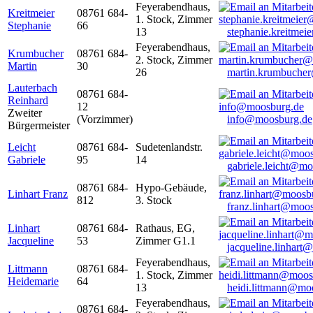
Feyerabendhaus,
Kreitmeier
08761 684-
1. Stock, Zimmer
Stephanie
66
13
stephanie.kreitme
Feyerabendhaus,
Krumbucher
08761 684-
2. Stock, Zimmer
Martin
30
26
martin.krumbuche
Lauterbach
08761 684-
Reinhard
12
Zweiter
(Vorzimmer)
info@moosburg.de
Bürgermeister
Leicht
08761 684-
Sudetenlandstr.
Gabriele
95
14
gabriele.leicht@m
08761 684-
Hypo-Gebäude,
Linhart Franz
812
3. Stock
franz.linhart@moo
Linhart
08761 684-
Rathaus, EG,
Jacqueline
53
Zimmer G1.1
jacqueline.linhart
Feyerabendhaus,
Littmann
08761 684-
1. Stock, Zimmer
Heidemarie
64
13
heidi.littmann@mo
Feyerabendhaus,
08761 684-