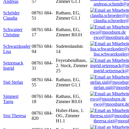
Andreas
57
Zimmer G1.1
andreas.schmidt@
Schröder
08761 684-
Rathaus, EG,
Claudia
51
Zimmer G1.1
claudia.schroeder
Schwaiger
08761 684-
Rathaus, EG,
Christine
17
Zimmer R0.01
ewo@moosburg.d
Schwarzkugler
08761 684-
Sudetenlandstr.
Lisa
94
14
lisa.schwarzkugle
Feyerabendhaus,
Setzensack
08761 684-
2. Stock, Zimmer
Ingrid
31
25
ingrid.setzensack
08761 684-
Rathaus, EG,
Sigl Stefan
55
Zimmer G1.1
stefan.sigl@moosb
Simmert
08761 684-
Rathaus, EG,
Tanja
18
Zimmer R0.01
ewo@moosburg.d
Huber-Haus, 1.
08761 684-
Sixt Theresa
OG, Zimmer
820
H1.1
theresa.sixt@moos