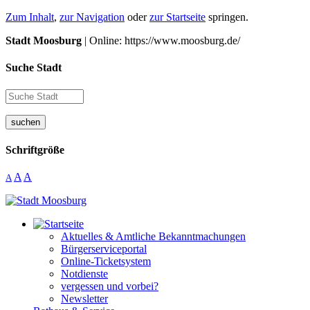
Zum Inhalt
,
zur Navigation
oder
zur Startseite
springen.
Stadt Moosburg
| Online: https://www.moosburg.de/
Suche Stadt
suchen
Schriftgröße
A
A
A
Aktuelles & Amtliche Bekanntmachungen
Bürgerserviceportal
Online-Ticketsystem
Notdienste
vergessen und vorbei?
Newsletter