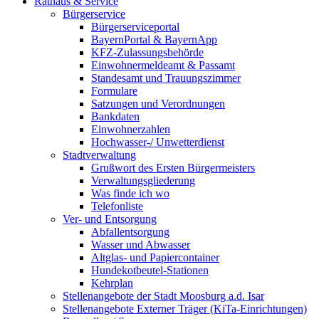
Rathaus & Service
Bürgerservice
Bürgerserviceportal
BayernPortal & BayernApp
KFZ-Zulassungsbehörde
Einwohnermeldeamt & Passamt
Standesamt und Trauungszimmer
Formulare
Satzungen und Verordnungen
Bankdaten
Einwohnerzahlen
Hochwasser-/ Unwetterdienst
Stadtverwaltung
Grußwort des Ersten Bürgermeisters
Verwaltungsgliederung
Was finde ich wo
Telefonliste
Ver- und Entsorgung
Abfallentsorgung
Wasser und Abwasser
Altglas- und Papiercontainer
Hundekotbeutel-Stationen
Kehrplan
Stellenangebote der Stadt Moosburg a.d. Isar
Stellenangebote Externer Träger (KiTa-Einrichtungen)