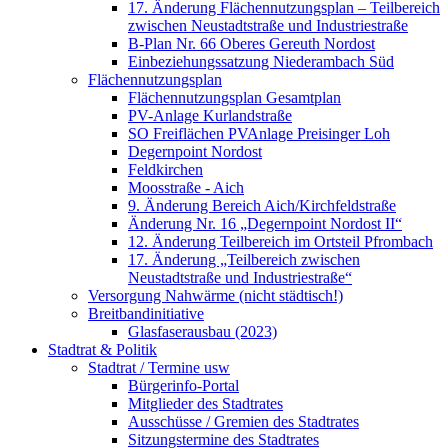
17. Änderung Flächennutzungsplan – Teilbereich
zwischen Neustadtstraße und Industriestraße
B-Plan Nr. 66 Oberes Gereuth Nordost
Einbeziehungssatzung Niederambach Süd
Flächennutzungsplan
Flächennutzungsplan Gesamtplan
PV-Anlage Kurlandstraße
SO Freiflächen PV­Anlage Preisinger Loh
Degernpoint Nordost
Feldkirchen
Moosstraße - Aich
9. Änderung Bereich Aich/Kirchfeldstraße
Änderung Nr. 16 „Degernpoint Nordost II“
12. Änderung Teilbereich im Ortsteil Pfrombach
17. Änderung „Teilbereich zwischen
Neustadtstraße und Industriestraße“
Versorgung Nahwärme (nicht städtisch!)
Breitbandinitiative
Glasfaserausbau (2023)
Stadtrat & Politik
Stadtrat / Termine usw
Bürgerinfo-Portal
Mitglieder des Stadtrates
Ausschüsse / Gremien des Stadtrates
Sitzungstermine des Stadtrates