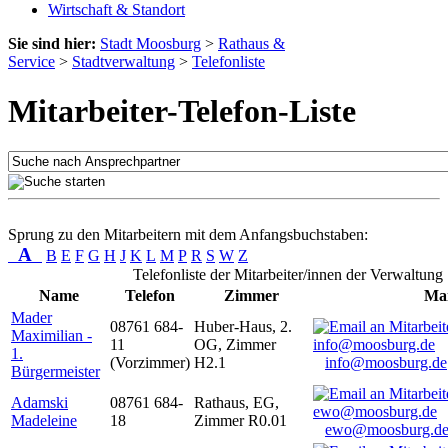
Wirtschaft & Standort
Sie sind hier:
Stadt Moosburg
>
Rathaus &
Service
>
Stadtverwaltung
>
Telefonliste
Mitarbeiter-Telefon-Liste
Sprung zu den Mitarbeitern mit dem Anfangsbuchstaben:
A
B
E
F
G
H
J
K
L
M
P
R
S
W
Z
Telefonliste der Mitarbeiter/innen der Verwaltung
Name
Telefon
Zimmer
Mai
Mader
08761 684-
Huber-Haus, 2.
Maximilian -
11
OG, Zimmer
1.
(Vorzimmer)
H2.1
info@moosburg.de
Bürgermeister
Adamski
08761 684-
Rathaus, EG,
Madeleine
18
Zimmer R0.01
ewo@moosburg.d