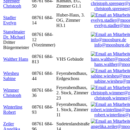
Sprenger
08761 684-
Rathaus, EG,
Christoph
50
Zimmer G1.1
christoph.sprenge
Huber-Haus, 3.
Stadler
08761 684-
OG, Zimmer
Evelyn
14
H3.1
evelyn.stadler@mo
Stanglmaier
08761 684-
Dr. Michael
12
Dritter
(Vorzimmer)
info@moosburg.de
Bürgermeister
08761 684-
Walther Hans
VHS Gebäude
813
hans.walther@moo
Wiesheu
08761 684-
Feyerabendhaus,
Sabine
44
Erdgeschoss
sabine.wiesheu@m
Feyerabendhaus,
Wimmer
08761 684-
2. Stock, Zimmer
Christoph
36
23
christoph.wimmer
Feyerabendhaus,
Winterling
08761 684-
1. Stock, Zimmer
Robert
93
11
robert.winterling
Zeiler
08761 684-
Sudetenlandstraße
Angelika
96
14