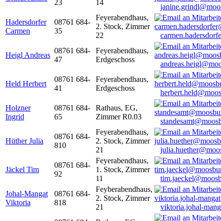
23
14
janine.grindl@moo
Feyerabendhaus,
Hadersdorfer
08761 684-
2. Stock, Zimmer
Carmen
35
22
carmen.hadersdor
08761 684-
Feyerabendhaus,
Heigl Andreas
47
Erdgeschoss
andreas.heigl@moo
08761 684-
Feyerabendhaus,
Held Herbert
41
Erdgeschoss
herbert.held@moos
Holzner
08761 684-
Rathaus, EG,
Ingrid
65
Zimmer R0.03
standesamt@moosb
Feyerabendhaus,
08761 684-
Hüther Julia
2. Stock, Zimmer
810
21
julia.huether@moo
Feyerabendhaus,
08761 684-
Jäckel Tim
1. Stock, Zimmer
92
11
tim.jaeckel@moosb
Feyberabendhaus,
Johal-Mangat
08761 684-
2. Stock, Zimmer
Viktoria
818
21
viktoria.johal-ma