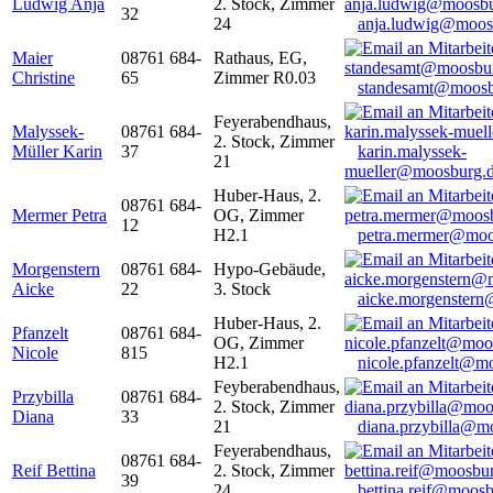
Ludwig Anja
2. Stock, Zimmer
32
24
anja.ludwig@moos
Maier
08761 684-
Rathaus, EG,
Christine
65
Zimmer R0.03
standesamt@moosb
Feyerabendhaus,
Malyssek-
08761 684-
2. Stock, Zimmer
Müller Karin
37
karin.malyssek-
21
mueller@moosburg.
Huber-Haus, 2.
08761 684-
Mermer Petra
OG, Zimmer
12
H2.1
petra.mermer@moo
Morgenstern
08761 684-
Hypo-Gebäude,
Aicke
22
3. Stock
aicke.morgenster
Huber-Haus, 2.
Pfanzelt
08761 684-
OG, Zimmer
Nicole
815
H2.1
nicole.pfanzelt@m
Feyberabendhaus,
Przybilla
08761 684-
2. Stock, Zimmer
Diana
33
21
diana.przybilla@m
Feyerabendhaus,
08761 684-
Reif Bettina
2. Stock, Zimmer
39
24
bettina.reif@moosb