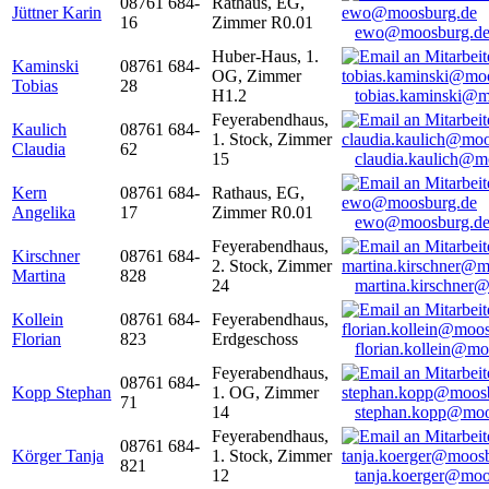
08761 684-
Rathaus, EG,
Jüttner Karin
16
Zimmer R0.01
ewo@moosburg.d
Huber-Haus, 1.
Kaminski
08761 684-
OG, Zimmer
Tobias
28
H1.2
tobias.kaminski@m
Feyerabendhaus,
Kaulich
08761 684-
1. Stock, Zimmer
Claudia
62
15
claudia.kaulich@m
Kern
08761 684-
Rathaus, EG,
Angelika
17
Zimmer R0.01
ewo@moosburg.d
Feyerabendhaus,
Kirschner
08761 684-
2. Stock, Zimmer
Martina
828
24
martina.kirschner
Kollein
08761 684-
Feyerabendhaus,
Florian
823
Erdgeschoss
florian.kollein@m
Feyerabendhaus,
08761 684-
Kopp Stephan
1. OG, Zimmer
71
14
stephan.kopp@moo
Feyerabendhaus,
08761 684-
Körger Tanja
1. Stock, Zimmer
821
12
tanja.koerger@moo