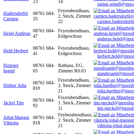
23
14
janine.grindl@moo
Feyerabendhaus,
Hadersdorfer
08761 684-
2. Stock, Zimmer
Carmen
35
22
carmen.hadersdor
08761 684-
Feyerabendhaus,
Heigl Andreas
47
Erdgeschoss
andreas.heigl@moo
08761 684-
Feyerabendhaus,
Held Herbert
41
Erdgeschoss
herbert.held@moos
Holzner
08761 684-
Rathaus, EG,
Ingrid
65
Zimmer R0.03
standesamt@moosb
Feyerabendhaus,
08761 684-
Hüther Julia
2. Stock, Zimmer
810
21
julia.huether@moo
Feyerabendhaus,
08761 684-
Jäckel Tim
1. Stock, Zimmer
92
11
tim.jaeckel@moosb
Feyberabendhaus,
Johal-Mangat
08761 684-
2. Stock, Zimmer
Viktoria
818
21
viktoria.johal-ma