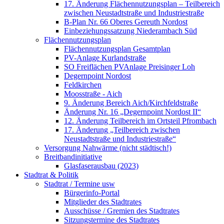
17. Änderung Flächennutzungsplan – Teilbereich
zwischen Neustadtstraße und Industriestraße
B-Plan Nr. 66 Oberes Gereuth Nordost
Einbeziehungssatzung Niederambach Süd
Flächennutzungsplan
Flächennutzungsplan Gesamtplan
PV-Anlage Kurlandstraße
SO Freiflächen PV­Anlage Preisinger Loh
Degernpoint Nordost
Feldkirchen
Moosstraße - Aich
9. Änderung Bereich Aich/Kirchfeldstraße
Änderung Nr. 16 „Degernpoint Nordost II“
12. Änderung Teilbereich im Ortsteil Pfrombach
17. Änderung „Teilbereich zwischen
Neustadtstraße und Industriestraße“
Versorgung Nahwärme (nicht städtisch!)
Breitbandinitiative
Glasfaserausbau (2023)
Stadtrat & Politik
Stadtrat / Termine usw
Bürgerinfo-Portal
Mitglieder des Stadtrates
Ausschüsse / Gremien des Stadtrates
Sitzungstermine des Stadtrates