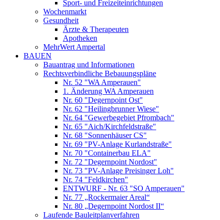
Sport- und Freizeiteinrichtungen
Wochenmarkt
Gesundheit
Ärzte & Therapeuten
Apotheken
MehrWert Ampertal
BAUEN
Bauantrag und Informationen
Rechtsverbindliche Bebauungspläne
Nr. 52 "WA Amperauen"
1. Änderung WA Amperauen
Nr. 60 "Degernpoint Ost"
Nr. 62 "Heilingbrunner Wiese"
Nr. 64 "Gewerbegebiet Pfrombach"
Nr. 65 "Aich/Kirchfeldstraße"
Nr. 68 "Sonnenhäuser CS"
Nr. 69 "PV-Anlage Kurlandstraße"
Nr. 70 "Containerbau ELA"
Nr. 72 "Degernpoint Nordost"
Nr. 73 "PV-Anlage Preisinger Loh"
Nr. 74 "Feldkirchen"
ENTWURF - Nr. 63 "SO Amperauen"
Nr. 77 „Rockermaier Areal“
Nr. 80 „Degernpoint Nordost II“
Laufende Bauleitplanverfahren