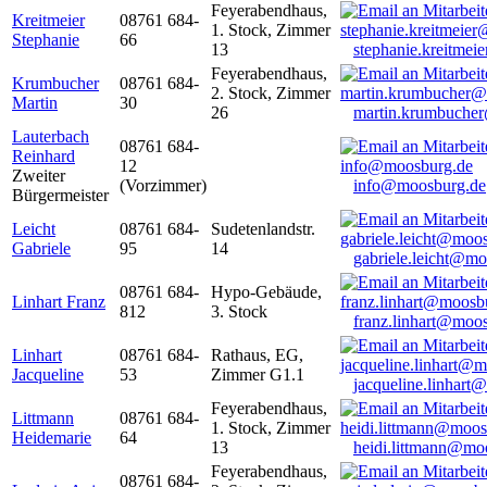
Feyerabendhaus,
Kreitmeier
08761 684-
1. Stock, Zimmer
Stephanie
66
13
stephanie.kreitme
Feyerabendhaus,
Krumbucher
08761 684-
2. Stock, Zimmer
Martin
30
26
martin.krumbuche
Lauterbach
08761 684-
Reinhard
12
Zweiter
(Vorzimmer)
info@moosburg.de
Bürgermeister
Leicht
08761 684-
Sudetenlandstr.
Gabriele
95
14
gabriele.leicht@m
08761 684-
Hypo-Gebäude,
Linhart Franz
812
3. Stock
franz.linhart@moo
Linhart
08761 684-
Rathaus, EG,
Jacqueline
53
Zimmer G1.1
jacqueline.linhart
Feyerabendhaus,
Littmann
08761 684-
1. Stock, Zimmer
Heidemarie
64
13
heidi.littmann@mo
Feyerabendhaus,
08761 684-