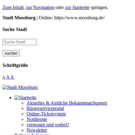
Zum Inhalt
,
zur Navigation
oder
zur Startseite
springen.
Stadt Moosburg
| Online: https://www.moosburg.de/
Suche Stadt
suchen
Schriftgröße
A
A
A
Aktuelles & Amtliche Bekanntmachungen
Bürgerserviceportal
Online-Ticketsystem
Notdienste
vergessen und vorbei?
Newsletter