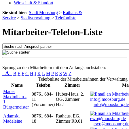
Wirtschaft & Standort
Sie sind hier:
Stadt Moosburg
>
Rathaus &
Service
>
Stadtverwaltung
>
Telefonliste
Mitarbeiter-Telefon-Liste
Sprung zu den Mitarbeitern mit dem Anfangsbuchstaben:
A
B
E
F
G
H
J
K
L
M
P
R
S
W
Z
Telefonliste der Mitarbeiter/innen der Verwaltung
Name
Telefon
Zimmer
Mai
Mader
08761 684-
Huber-Haus, 2.
Maximilian -
11
OG, Zimmer
1.
(Vorzimmer)
H2.1
info@moosburg.de
Bürgermeister
Adamski
08761 684-
Rathaus, EG,
Madeleine
18
Zimmer R0.01
ewo@moosburg.d