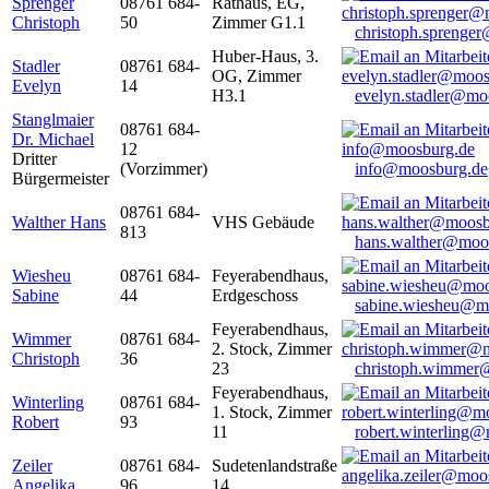
Sprenger
08761 684-
Rathaus, EG,
Christoph
50
Zimmer G1.1
christoph.sprenge
Huber-Haus, 3.
Stadler
08761 684-
OG, Zimmer
Evelyn
14
H3.1
evelyn.stadler@mo
Stanglmaier
08761 684-
Dr. Michael
12
Dritter
(Vorzimmer)
info@moosburg.de
Bürgermeister
08761 684-
Walther Hans
VHS Gebäude
813
hans.walther@moo
Wiesheu
08761 684-
Feyerabendhaus,
Sabine
44
Erdgeschoss
sabine.wiesheu@m
Feyerabendhaus,
Wimmer
08761 684-
2. Stock, Zimmer
Christoph
36
23
christoph.wimmer
Feyerabendhaus,
Winterling
08761 684-
1. Stock, Zimmer
Robert
93
11
robert.winterling
Zeiler
08761 684-
Sudetenlandstraße
Angelika
96
14