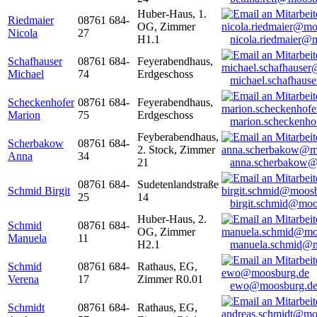
Huber-Haus, 1.
Riedmaier
08761 684-
OG, Zimmer
Nicola
27
H1.1
nicola.riedmaier@
Schafhauser
08761 684-
Feyerabendhaus,
Michael
74
Erdgeschoss
michael.schafhaus
Scheckenhofer
08761 684-
Feyerabendhaus,
Marion
75
Erdgeschoss
marion.scheckenh
Feyberabendhaus,
Scherbakow
08761 684-
2. Stock, Zimmer
Anna
34
21
anna.scherbakow@
08761 684-
Sudetenlandstraße
Schmid Birgit
25
14
birgit.schmid@moo
Huber-Haus, 2.
Schmid
08761 684-
OG, Zimmer
Manuela
11
H2.1
manuela.schmid@m
Schmid
08761 684-
Rathaus, EG,
Verena
17
Zimmer R0.01
ewo@moosburg.d
Schmidt
08761 684-
Rathaus, EG,