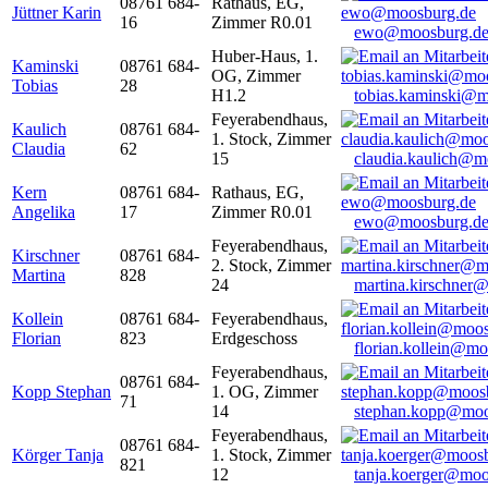
08761 684-
Rathaus, EG,
Jüttner Karin
16
Zimmer R0.01
ewo@moosburg.d
Huber-Haus, 1.
Kaminski
08761 684-
OG, Zimmer
Tobias
28
H1.2
tobias.kaminski@m
Feyerabendhaus,
Kaulich
08761 684-
1. Stock, Zimmer
Claudia
62
15
claudia.kaulich@m
Kern
08761 684-
Rathaus, EG,
Angelika
17
Zimmer R0.01
ewo@moosburg.d
Feyerabendhaus,
Kirschner
08761 684-
2. Stock, Zimmer
Martina
828
24
martina.kirschner
Kollein
08761 684-
Feyerabendhaus,
Florian
823
Erdgeschoss
florian.kollein@m
Feyerabendhaus,
08761 684-
Kopp Stephan
1. OG, Zimmer
71
14
stephan.kopp@moo
Feyerabendhaus,
08761 684-
Körger Tanja
1. Stock, Zimmer
821
12
tanja.koerger@moo