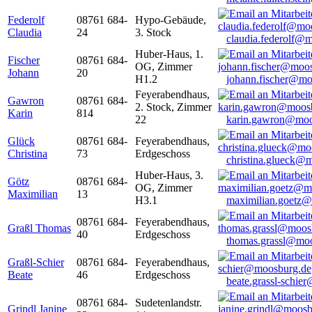
Federolf
08761 684-
Hypo-Gebäude,
Claudia
24
3. Stock
claudia.federolf@
Huber-Haus, 1.
Fischer
08761 684-
OG, Zimmer
Johann
20
H1.2
johann.fischer@mo
Feyerabendhaus,
Gawron
08761 684-
2. Stock, Zimmer
Karin
814
22
karin.gawron@moo
Glück
08761 684-
Feyerabendhaus,
Christina
73
Erdgeschoss
christina.glueck@
Huber-Haus, 3.
Götz
08761 684-
OG, Zimmer
Maximilian
13
H3.1
maximilian.goetz
08761 684-
Feyerabendhaus,
Graßl Thomas
40
Erdgeschoss
thomas.grassl@mo
Graßl-Schier
08761 684-
Feyerabendhaus,
Beate
46
Erdgeschoss
beate.grassl-schi
08761 684-
Sudetenlandstr.
Grindl Janine