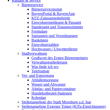
Rathaus & Service
Bürgerservice
Bürgerserviceportal
BayernPortal & BayernApp
KFZ-Zulassungsbehörde
Einwohnermeldeamt & Passamt
Standesamt und Trauungszimmer
Formulare
Satzungen und Verordnungen
Bankdaten
Einwohnerzahlen
Hochwasser-/ Unwetterdienst
Stadtverwaltung
Grußwort des Ersten Bürgermeisters
Verwaltungsgliederung
Was finde ich wo
Telefonliste
Ver- und Entsorgung
Abfallentsorgung
Wasser und Abwasser
Altglas- und Papiercontainer
Hundekotbeutel-Stationen
Kehrplan
Stellenangebote der Stadt Moosburg a.d. Isar
Stellenangebote Externer Träger (KiTa-Einrichtungen)