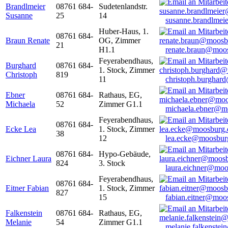
Brandlmeier
08761 684-
Sudetenlandstr.
Susanne
25
14
susanne.brandlme
Huber-Haus, 1.
08761 684-
Braun Renate
OG, Zimmer
21
H1.1
renate.braun@moo
Feyerabendhaus,
Burghard
08761 684-
1. Stock, Zimmer
Christoph
819
11
christoph.burghar
Ebner
08761 684-
Rathaus, EG,
Michaela
52
Zimmer G1.1
michaela.ebner@m
Feyerabendhaus,
08761 684-
Ecke Lea
1. Stock, Zimmer
38
12
lea.ecke@moosbur
08761 684-
Hypo-Gebäude,
Eichner Laura
824
3. Stock
laura.eichner@moo
Feyerabendhaus,
08761 684-
Eitner Fabian
1. Stock, Zimmer
827
15
fabian.eitner@moo
Falkenstein
08761 684-
Rathaus, EG,
Melanie
54
Zimmer G1.1
melanie.falkenste