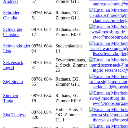
Andreas
57
Zimmer G1.1
andreas.schmidt@
Schröder
08761 684-
Rathaus, EG,
Claudia
51
Zimmer G1.1
claudia.schroeder
Schwaiger
08761 684-
Rathaus, EG,
Christine
17
Zimmer R0.01
ewo@moosburg.d
Schwarzkugler
08761 684-
Sudetenlandstr.
Lisa
94
14
lisa.schwarzkugle
Feyerabendhaus,
Setzensack
08761 684-
2. Stock, Zimmer
Ingrid
31
25
ingrid.setzensack
08761 684-
Rathaus, EG,
Sigl Stefan
55
Zimmer G1.1
stefan.sigl@moosb
Simmert
08761 684-
Rathaus, EG,
Tanja
18
Zimmer R0.01
ewo@moosburg.d
Huber-Haus, 1.
08761 684-
Sixt Theresa
OG, Zimmer
820
H1.1
theresa.sixt@moos