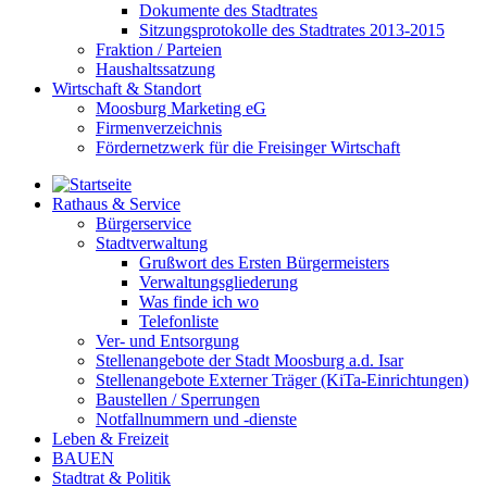
Dokumente des Stadtrates
Sitzungsprotokolle des Stadtrates 2013-2015
Fraktion / Parteien
Haushaltssatzung
Wirtschaft & Standort
Moosburg Marketing eG
Firmenverzeichnis
Fördernetzwerk für die Freisinger Wirtschaft
Rathaus & Service
Bürgerservice
Stadtverwaltung
Grußwort des Ersten Bürgermeisters
Verwaltungsgliederung
Was finde ich wo
Telefonliste
Ver- und Entsorgung
Stellenangebote der Stadt Moosburg a.d. Isar
Stellenangebote Externer Träger (KiTa-Einrichtungen)
Baustellen / Sperrungen
Notfallnummern und -dienste
Leben & Freizeit
BAUEN
Stadtrat & Politik