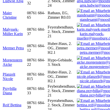
Ludwig Anja
2. Stock, Zimmer
32
24
anja.ludwig@moos
Maier
08761 684-
Rathaus, EG,
Christine
65
Zimmer R0.03
standesamt@moosb
Feyerabendhaus,
Malyssek-
08761 684-
2. Stock, Zimmer
Müller Karin
37
karin.malyssek-
21
mueller@moosburg.
Huber-Haus, 2.
08761 684-
Mermer Petra
OG, Zimmer
12
H2.1
petra.mermer@moo
Morgenstern
08761 684-
Hypo-Gebäude,
Aicke
22
3. Stock
aicke.morgenster
Huber-Haus, 2.
Pfanzelt
08761 684-
OG, Zimmer
Nicole
815
H2.1
nicole.pfanzelt@m
Feyberabendhaus,
Przybilla
08761 684-
2. Stock, Zimmer
Diana
33
21
diana.przybilla@m
Feyerabendhaus,
08761 684-
Reif Bettina
2. Stock, Zimmer
39
24
bettina.reif@moosb