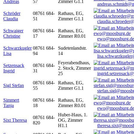
Andreas
57
Zimmer G1.1
andreas.schmidt@
Schröder
08761 684-
Rathaus, EG,
Claudia
51
Zimmer G1.1
claudia.schroeder
Schwaiger
08761 684-
Rathaus, EG,
Christine
17
Zimmer R0.01
ewo@moosburg.d
Schwarzkugler
08761 684-
Sudetenlandstr.
Lisa
94
14
lisa.schwarzkugle
Feyerabendhaus,
Setzensack
08761 684-
2. Stock, Zimmer
Ingrid
31
25
ingrid.setzensack
08761 684-
Rathaus, EG,
Sigl Stefan
55
Zimmer G1.1
stefan.sigl@moosb
Simmert
08761 684-
Rathaus, EG,
Tanja
18
Zimmer R0.01
ewo@moosburg.d
Huber-Haus, 1.
08761 684-
Sixt Theresa
OG, Zimmer
820
H1.1
theresa.sixt@moos