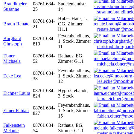
Brandlmeier
08761 684-
Sudetenlandstr.
Susanne
25
14
susanne.brandlme
Huber-Haus, 1.
08761 684-
Braun Renate
OG, Zimmer
21
H1.1
renate.braun@moo
Feyerabendhaus,
Burghard
08761 684-
1. Stock, Zimmer
Christoph
819
11
christoph.burghar
Ebner
08761 684-
Rathaus, EG,
Michaela
52
Zimmer G1.1
michaela.ebner@m
Feyerabendhaus,
08761 684-
Ecke Lea
1. Stock, Zimmer
38
12
lea.ecke@moosbur
08761 684-
Hypo-Gebäude,
Eichner Laura
824
3. Stock
laura.eichner@moo
Feyerabendhaus,
08761 684-
Eitner Fabian
1. Stock, Zimmer
827
15
fabian.eitner@moo
Falkenstein
08761 684-
Rathaus, EG,
Melanie
54
Zimmer G1.1
melanie.falkenste