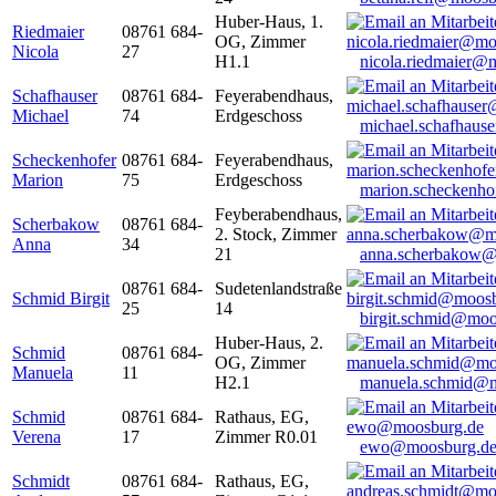
Huber-Haus, 1.
Riedmaier
08761 684-
OG, Zimmer
Nicola
27
H1.1
nicola.riedmaier@
Schafhauser
08761 684-
Feyerabendhaus,
Michael
74
Erdgeschoss
michael.schafhaus
Scheckenhofer
08761 684-
Feyerabendhaus,
Marion
75
Erdgeschoss
marion.scheckenh
Feyberabendhaus,
Scherbakow
08761 684-
2. Stock, Zimmer
Anna
34
21
anna.scherbakow@
08761 684-
Sudetenlandstraße
Schmid Birgit
25
14
birgit.schmid@moo
Huber-Haus, 2.
Schmid
08761 684-
OG, Zimmer
Manuela
11
H2.1
manuela.schmid@m
Schmid
08761 684-
Rathaus, EG,
Verena
17
Zimmer R0.01
ewo@moosburg.d
Schmidt
08761 684-
Rathaus, EG,