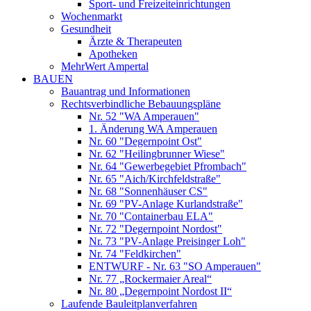
Sport- und Freizeiteinrichtungen
Wochenmarkt
Gesundheit
Ärzte & Therapeuten
Apotheken
MehrWert Ampertal
BAUEN
Bauantrag und Informationen
Rechtsverbindliche Bebauungspläne
Nr. 52 "WA Amperauen"
1. Änderung WA Amperauen
Nr. 60 "Degernpoint Ost"
Nr. 62 "Heilingbrunner Wiese"
Nr. 64 "Gewerbegebiet Pfrombach"
Nr. 65 "Aich/Kirchfeldstraße"
Nr. 68 "Sonnenhäuser CS"
Nr. 69 "PV-Anlage Kurlandstraße"
Nr. 70 "Containerbau ELA"
Nr. 72 "Degernpoint Nordost"
Nr. 73 "PV-Anlage Preisinger Loh"
Nr. 74 "Feldkirchen"
ENTWURF - Nr. 63 "SO Amperauen"
Nr. 77 „Rockermaier Areal“
Nr. 80 „Degernpoint Nordost II“
Laufende Bauleitplanverfahren