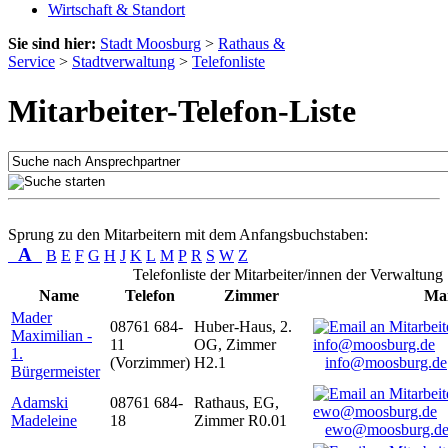
Wirtschaft & Standort
Sie sind hier:
Stadt Moosburg
>
Rathaus &
Service
>
Stadtverwaltung
>
Telefonliste
Mitarbeiter-Telefon-Liste
Sprung zu den Mitarbeitern mit dem Anfangsbuchstaben:
A
B
E
F
G
H
J
K
L
M
P
R
S
W
Z
Telefonliste der Mitarbeiter/innen der Verwaltung
Name
Telefon
Zimmer
Mai
Mader
08761 684-
Huber-Haus, 2.
Maximilian -
11
OG, Zimmer
1.
(Vorzimmer)
H2.1
info@moosburg.de
Bürgermeister
Adamski
08761 684-
Rathaus, EG,
Madeleine
18
Zimmer R0.01
ewo@moosburg.d