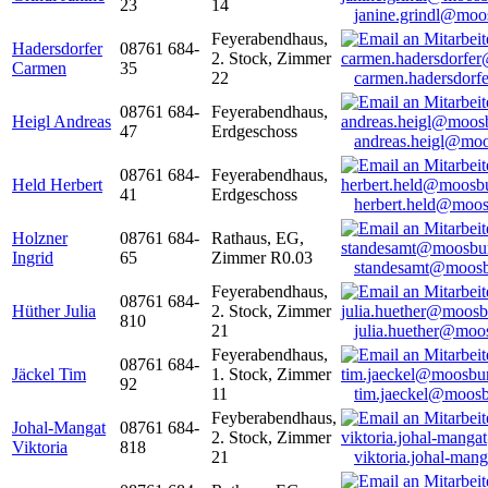
23
14
janine.grindl@moo
Feyerabendhaus,
Hadersdorfer
08761 684-
2. Stock, Zimmer
Carmen
35
22
carmen.hadersdor
08761 684-
Feyerabendhaus,
Heigl Andreas
47
Erdgeschoss
andreas.heigl@moo
08761 684-
Feyerabendhaus,
Held Herbert
41
Erdgeschoss
herbert.held@moos
Holzner
08761 684-
Rathaus, EG,
Ingrid
65
Zimmer R0.03
standesamt@moosb
Feyerabendhaus,
08761 684-
Hüther Julia
2. Stock, Zimmer
810
21
julia.huether@moo
Feyerabendhaus,
08761 684-
Jäckel Tim
1. Stock, Zimmer
92
11
tim.jaeckel@moosb
Feyberabendhaus,
Johal-Mangat
08761 684-
2. Stock, Zimmer
Viktoria
818
21
viktoria.johal-ma