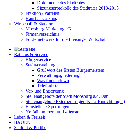
Dokumente des Stadtrates
Sitzungsprotokolle des Stadtrates 2013-2015
Fraktion / Parteien
Haushaltssatzung
Wirtschaft & Standort
Moosburg Marketing eG
Firmenverzeichnis
Fördernetzwerk für die Freisinger Wirtschaft
Rathaus & Service
Bürgerservice
Stadtverwaltung
Grußwort des Ersten Bürgermeisters
Verwaltungsgliederung
Was finde ich wo
Telefonliste
Ver- und Entsorgung
Stellenangebote der Stadt Moosburg a.d. Isar
Stellenangebote Externer Träger (KiTa-Einrichtungen)
Baustellen / Sperrungen
Notfallnummern und -dienste
Leben & Freizeit
BAUEN
Stadtrat & Politik