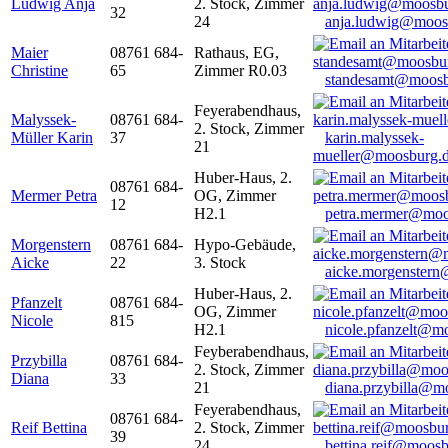
Ludwig Anja
2. Stock, Zimmer
32
24
anja.ludwig@moos
Maier
08761 684-
Rathaus, EG,
Christine
65
Zimmer R0.03
standesamt@moosb
Feyerabendhaus,
Malyssek-
08761 684-
2. Stock, Zimmer
Müller Karin
37
karin.malyssek-
21
mueller@moosburg.
Huber-Haus, 2.
08761 684-
Mermer Petra
OG, Zimmer
12
H2.1
petra.mermer@moo
Morgenstern
08761 684-
Hypo-Gebäude,
Aicke
22
3. Stock
aicke.morgenster
Huber-Haus, 2.
Pfanzelt
08761 684-
OG, Zimmer
Nicole
815
H2.1
nicole.pfanzelt@m
Feyberabendhaus,
Przybilla
08761 684-
2. Stock, Zimmer
Diana
33
21
diana.przybilla@m
Feyerabendhaus,
08761 684-
Reif Bettina
2. Stock, Zimmer
39
24
bettina.reif@moosb