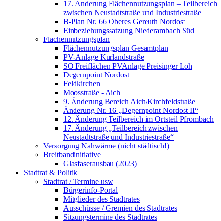
17. Änderung Flächennutzungsplan – Teilbereich
zwischen Neustadtstraße und Industriestraße
B-Plan Nr. 66 Oberes Gereuth Nordost
Einbeziehungssatzung Niederambach Süd
Flächennutzungsplan
Flächennutzungsplan Gesamtplan
PV-Anlage Kurlandstraße
SO Freiflächen PV­Anlage Preisinger Loh
Degernpoint Nordost
Feldkirchen
Moosstraße - Aich
9. Änderung Bereich Aich/Kirchfeldstraße
Änderung Nr. 16 „Degernpoint Nordost II“
12. Änderung Teilbereich im Ortsteil Pfrombach
17. Änderung „Teilbereich zwischen
Neustadtstraße und Industriestraße“
Versorgung Nahwärme (nicht städtisch!)
Breitbandinitiative
Glasfaserausbau (2023)
Stadtrat & Politik
Stadtrat / Termine usw
Bürgerinfo-Portal
Mitglieder des Stadtrates
Ausschüsse / Gremien des Stadtrates
Sitzungstermine des Stadtrates