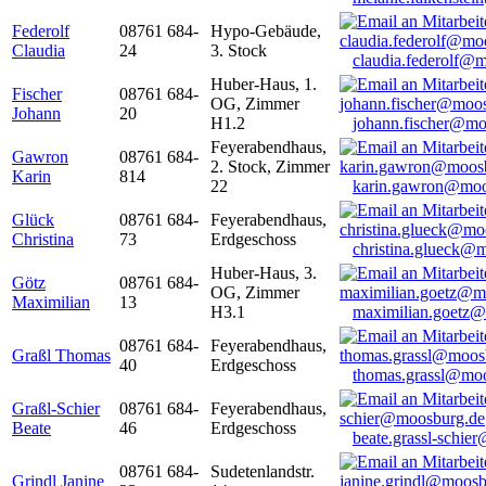
Federolf
08761 684-
Hypo-Gebäude,
Claudia
24
3. Stock
claudia.federolf@
Huber-Haus, 1.
Fischer
08761 684-
OG, Zimmer
Johann
20
H1.2
johann.fischer@mo
Feyerabendhaus,
Gawron
08761 684-
2. Stock, Zimmer
Karin
814
22
karin.gawron@moo
Glück
08761 684-
Feyerabendhaus,
Christina
73
Erdgeschoss
christina.glueck@
Huber-Haus, 3.
Götz
08761 684-
OG, Zimmer
Maximilian
13
H3.1
maximilian.goetz
08761 684-
Feyerabendhaus,
Graßl Thomas
40
Erdgeschoss
thomas.grassl@mo
Graßl-Schier
08761 684-
Feyerabendhaus,
Beate
46
Erdgeschoss
beate.grassl-schi
08761 684-
Sudetenlandstr.
Grindl Janine