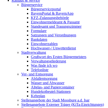
Rathaus & Service
Bürgerservice
Bürgerserviceportal
BayernPortal & BayernApp
KFZ-Zulassungsbehörde
Einwohnermeldeamt & Passamt
Standesamt und Trauungszimmer
Formulare
Satzungen und Verordnungen
Bankdaten
Einwohnerzahlen
Hochwasser-/ Unwetterdienst
Stadtverwaltung
Grußwort des Ersten Bürgermeisters
Verwaltungsgliederung
Was finde ich wo
Telefonliste
Ver- und Entsorgung
Abfallentsorgung
Wasser und Abwasser
Altglas- und Papiercontainer
Hundekotbeutel-Stationen
Kehrplan
Stellenangebote der Stadt Moosburg a.d. Isar
Stellenangebote Externer Träger (KiTa-Einrichtungen)