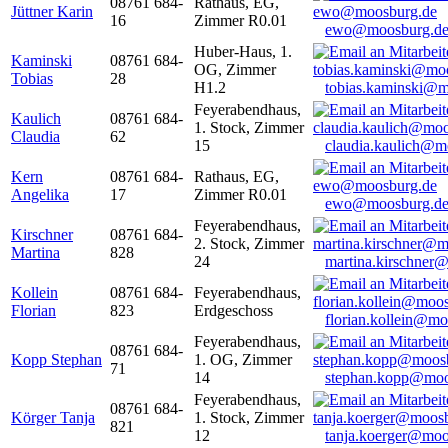
08761 684-
Rathaus, EG,
Jüttner Karin
16
Zimmer R0.01
ewo@moosburg.d
Huber-Haus, 1.
Kaminski
08761 684-
OG, Zimmer
Tobias
28
H1.2
tobias.kaminski@m
Feyerabendhaus,
Kaulich
08761 684-
1. Stock, Zimmer
Claudia
62
15
claudia.kaulich@m
Kern
08761 684-
Rathaus, EG,
Angelika
17
Zimmer R0.01
ewo@moosburg.d
Feyerabendhaus,
Kirschner
08761 684-
2. Stock, Zimmer
Martina
828
24
martina.kirschner
Kollein
08761 684-
Feyerabendhaus,
Florian
823
Erdgeschoss
florian.kollein@m
Feyerabendhaus,
08761 684-
Kopp Stephan
1. OG, Zimmer
71
14
stephan.kopp@moo
Feyerabendhaus,
08761 684-
Körger Tanja
1. Stock, Zimmer
821
12
tanja.koerger@moo