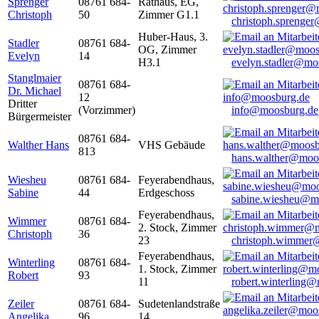
Sprenger
08761 684-
Rathaus, EG,
Christoph
50
Zimmer G1.1
christoph.sprenge
Huber-Haus, 3.
Stadler
08761 684-
OG, Zimmer
Evelyn
14
H3.1
evelyn.stadler@mo
Stanglmaier
08761 684-
Dr. Michael
12
Dritter
(Vorzimmer)
info@moosburg.de
Bürgermeister
08761 684-
Walther Hans
VHS Gebäude
813
hans.walther@moo
Wiesheu
08761 684-
Feyerabendhaus,
Sabine
44
Erdgeschoss
sabine.wiesheu@m
Feyerabendhaus,
Wimmer
08761 684-
2. Stock, Zimmer
Christoph
36
23
christoph.wimmer
Feyerabendhaus,
Winterling
08761 684-
1. Stock, Zimmer
Robert
93
11
robert.winterling
Zeiler
08761 684-
Sudetenlandstraße
Angelika
96
14