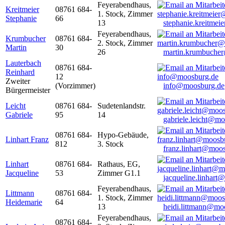
Feyerabendhaus,
Kreitmeier
08761 684-
1. Stock, Zimmer
Stephanie
66
13
stephanie.kreitme
Feyerabendhaus,
Krumbucher
08761 684-
2. Stock, Zimmer
Martin
30
26
martin.krumbuche
Lauterbach
08761 684-
Reinhard
12
Zweiter
(Vorzimmer)
info@moosburg.de
Bürgermeister
Leicht
08761 684-
Sudetenlandstr.
Gabriele
95
14
gabriele.leicht@m
08761 684-
Hypo-Gebäude,
Linhart Franz
812
3. Stock
franz.linhart@moo
Linhart
08761 684-
Rathaus, EG,
Jacqueline
53
Zimmer G1.1
jacqueline.linhart
Feyerabendhaus,
Littmann
08761 684-
1. Stock, Zimmer
Heidemarie
64
13
heidi.littmann@mo
Feyerabendhaus,
08761 684-