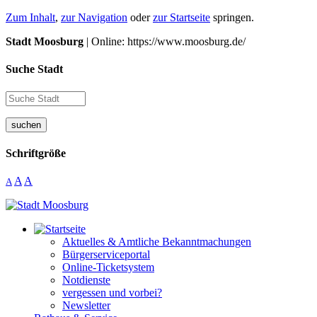
Zum Inhalt
,
zur Navigation
oder
zur Startseite
springen.
Stadt Moosburg
| Online: https://www.moosburg.de/
Suche Stadt
suchen
Schriftgröße
A
A
A
Aktuelles & Amtliche Bekanntmachungen
Bürgerserviceportal
Online-Ticketsystem
Notdienste
vergessen und vorbei?
Newsletter