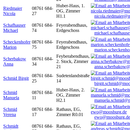
Huber-Haus, 1.
Riedmaier
08761 684-
OG, Zimmer
Nicola
27
H1.1
nicola.riedmaier@
Schafhauser
08761 684-
Feyerabendhaus,
Michael
74
Erdgeschoss
michael.schafhaus
Scheckenhofer
08761 684-
Feyerabendhaus,
Marion
75
Erdgeschoss
marion.scheckenh
Feyberabendhaus,
Scherbakow
08761 684-
2. Stock, Zimmer
Anna
34
21
anna.scherbakow@
08761 684-
Sudetenlandstraße
Schmid Birgit
25
14
birgit.schmid@moo
Huber-Haus, 2.
Schmid
08761 684-
OG, Zimmer
Manuela
11
H2.1
manuela.schmid@m
Schmid
08761 684-
Rathaus, EG,
Verena
17
Zimmer R0.01
ewo@moosburg.d
Schmidt
08761 684-
Rathaus, EG,