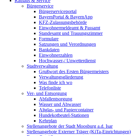
Rathaus & Service
Bürgerservice
Bürgerserviceportal
BayernPortal & BayernApp
KFZ-Zulassungsbehörde
Einwohnermeldeamt & Passamt
Standesamt und Trauungszimmer
Formulare
Satzungen und Verordnungen
Bankdaten
Einwohnerzahlen
Hochwasser-/ Unwetterdienst
Stadtverwaltung
Grußwort des Ersten Bürgermeisters
Verwaltungsgliederung
Was finde ich wo
Telefonliste
Ver- und Entsorgung
Abfallentsorgung
Wasser und Abwasser
Altglas- und Papiercontainer
Hundekotbeutel-Stationen
Kehrplan
Stellenangebote der Stadt Moosburg a.d. Isar
Stellenangebote Externer Träger (KiTa-Einrichtungen)