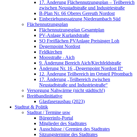
17. Änderung Flächennutzungsplan – Teilbereich
zwischen Neustadtstraße und Industriestraße
B-Plan Nr. 66 Oberes Gereuth Nordost
Einbeziehungssatzung Niederambach Süd
Flächennutzungsplan
Flächennutzungsplan Gesamtplan
PV-Anlage Kurlandstraße
SO Freiflächen PV­Anlage Preisinger Loh
Degernpoint Nordost
Feldkirchen
Moosstraße - Aich
9. Änderung Bereich Aich/Kirchfeldstraße
Änderung Nr. 16 „Degernpoint Nordost II“
12. Änderung Teilbereich im Ortsteil Pfrombach
17. Änderung „Teilbereich zwischen
Neustadtstraße und Industriestraße“
Versorgung Nahwärme (nicht städtisch!)
Breitbandinitiative
Glasfaserausbau (2023)
Stadtrat & Politik
Stadtrat / Termine usw
Bürgerinfo-Portal
Mitglieder des Stadtrates
Ausschüsse / Gremien des Stadtrates
Sitzungstermine des Stadtrates