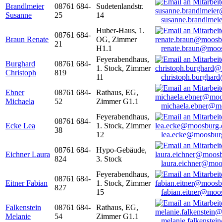
Brandlmeier
08761 684-
Sudetenlandstr.
Susanne
25
14
susanne.brandlme
Huber-Haus, 1.
08761 684-
Braun Renate
OG, Zimmer
21
H1.1
renate.braun@moo
Feyerabendhaus,
Burghard
08761 684-
1. Stock, Zimmer
Christoph
819
11
christoph.burghar
Ebner
08761 684-
Rathaus, EG,
Michaela
52
Zimmer G1.1
michaela.ebner@m
Feyerabendhaus,
08761 684-
Ecke Lea
1. Stock, Zimmer
38
12
lea.ecke@moosbur
08761 684-
Hypo-Gebäude,
Eichner Laura
824
3. Stock
laura.eichner@moo
Feyerabendhaus,
08761 684-
Eitner Fabian
1. Stock, Zimmer
827
15
fabian.eitner@moo
Falkenstein
08761 684-
Rathaus, EG,
Melanie
54
Zimmer G1.1
melanie.falkenste