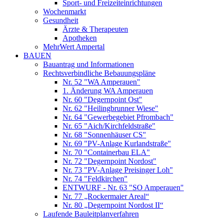
Sport- und Freizeiteinrichtungen
Wochenmarkt
Gesundheit
Ärzte & Therapeuten
Apotheken
MehrWert Ampertal
BAUEN
Bauantrag und Informationen
Rechtsverbindliche Bebauungspläne
Nr. 52 "WA Amperauen"
1. Änderung WA Amperauen
Nr. 60 "Degernpoint Ost"
Nr. 62 "Heilingbrunner Wiese"
Nr. 64 "Gewerbegebiet Pfrombach"
Nr. 65 "Aich/Kirchfeldstraße"
Nr. 68 "Sonnenhäuser CS"
Nr. 69 "PV-Anlage Kurlandstraße"
Nr. 70 "Containerbau ELA"
Nr. 72 "Degernpoint Nordost"
Nr. 73 "PV-Anlage Preisinger Loh"
Nr. 74 "Feldkirchen"
ENTWURF - Nr. 63 "SO Amperauen"
Nr. 77 „Rockermaier Areal“
Nr. 80 „Degernpoint Nordost II“
Laufende Bauleitplanverfahren