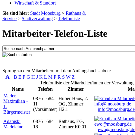
Wirtschaft & Standort
Sie sind hier:
Stadt Moosburg
>
Rathaus &
Service
>
Stadtverwaltung
>
Telefonliste
Mitarbeiter-Telefon-Liste
Sprung zu den Mitarbeitern mit dem Anfangsbuchstaben:
A
B
E
F
G
H
J
K
L
M
P
R
S
W
Z
Telefonliste der Mitarbeiter/innen der Verwaltung
Name
Telefon
Zimmer
Mai
Mader
08761 684-
Huber-Haus, 2.
Maximilian -
11
OG, Zimmer
1.
(Vorzimmer)
H2.1
info@moosburg.de
Bürgermeister
Adamski
08761 684-
Rathaus, EG,
Madeleine
18
Zimmer R0.01
ewo@moosburg.d