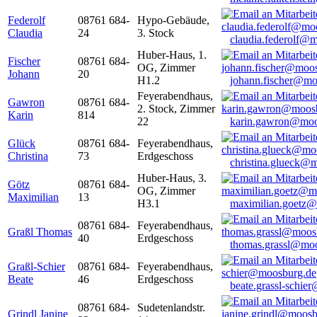
Federolf
08761 684-
Hypo-Gebäude,
Claudia
24
3. Stock
claudia.federolf@
Huber-Haus, 1.
Fischer
08761 684-
OG, Zimmer
Johann
20
H1.2
johann.fischer@mo
Feyerabendhaus,
Gawron
08761 684-
2. Stock, Zimmer
Karin
814
22
karin.gawron@moo
Glück
08761 684-
Feyerabendhaus,
Christina
73
Erdgeschoss
christina.glueck@
Huber-Haus, 3.
Götz
08761 684-
OG, Zimmer
Maximilian
13
H3.1
maximilian.goetz
08761 684-
Feyerabendhaus,
Graßl Thomas
40
Erdgeschoss
thomas.grassl@mo
Graßl-Schier
08761 684-
Feyerabendhaus,
Beate
46
Erdgeschoss
beate.grassl-schi
08761 684-
Sudetenlandstr.
Grindl Janine