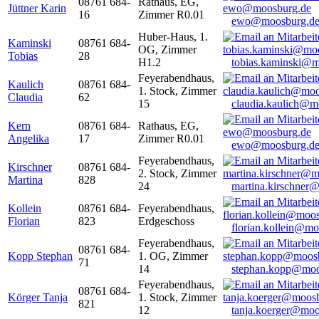
08761 684-
Rathaus, EG,
Jüttner Karin
16
Zimmer R0.01
ewo@moosburg.d
Huber-Haus, 1.
Kaminski
08761 684-
OG, Zimmer
Tobias
28
H1.2
tobias.kaminski@m
Feyerabendhaus,
Kaulich
08761 684-
1. Stock, Zimmer
Claudia
62
15
claudia.kaulich@m
Kern
08761 684-
Rathaus, EG,
Angelika
17
Zimmer R0.01
ewo@moosburg.d
Feyerabendhaus,
Kirschner
08761 684-
2. Stock, Zimmer
Martina
828
24
martina.kirschner
Kollein
08761 684-
Feyerabendhaus,
Florian
823
Erdgeschoss
florian.kollein@m
Feyerabendhaus,
08761 684-
Kopp Stephan
1. OG, Zimmer
71
14
stephan.kopp@moo
Feyerabendhaus,
08761 684-
Körger Tanja
1. Stock, Zimmer
821
12
tanja.koerger@moo