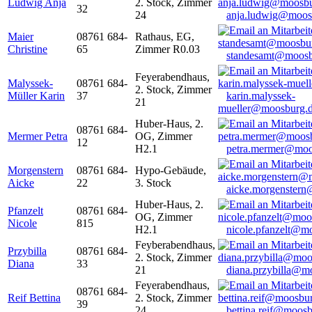
Ludwig Anja
2. Stock, Zimmer
32
24
anja.ludwig@moos
Maier
08761 684-
Rathaus, EG,
Christine
65
Zimmer R0.03
standesamt@moosb
Feyerabendhaus,
Malyssek-
08761 684-
2. Stock, Zimmer
Müller Karin
37
karin.malyssek-
21
mueller@moosburg.
Huber-Haus, 2.
08761 684-
Mermer Petra
OG, Zimmer
12
H2.1
petra.mermer@moo
Morgenstern
08761 684-
Hypo-Gebäude,
Aicke
22
3. Stock
aicke.morgenster
Huber-Haus, 2.
Pfanzelt
08761 684-
OG, Zimmer
Nicole
815
H2.1
nicole.pfanzelt@m
Feyberabendhaus,
Przybilla
08761 684-
2. Stock, Zimmer
Diana
33
21
diana.przybilla@m
Feyerabendhaus,
08761 684-
Reif Bettina
2. Stock, Zimmer
39
24
bettina.reif@moosb