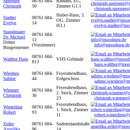
Sprenger
08761 684-
Rathaus, EG,
Christoph
50
Zimmer G1.1
christoph.sprenge
Huber-Haus, 3.
Stadler
08761 684-
OG, Zimmer
Evelyn
14
H3.1
evelyn.stadler@mo
Stanglmaier
08761 684-
Dr. Michael
12
Dritter
(Vorzimmer)
info@moosburg.de
Bürgermeister
08761 684-
Walther Hans
VHS Gebäude
813
hans.walther@moo
Wiesheu
08761 684-
Feyerabendhaus,
Sabine
44
Erdgeschoss
sabine.wiesheu@m
Feyerabendhaus,
Wimmer
08761 684-
2. Stock, Zimmer
Christoph
36
23
christoph.wimmer
Feyerabendhaus,
Winterling
08761 684-
1. Stock, Zimmer
Robert
93
11
robert.winterling
Zeiler
08761 684-
Sudetenlandstraße
Angelika
96
14