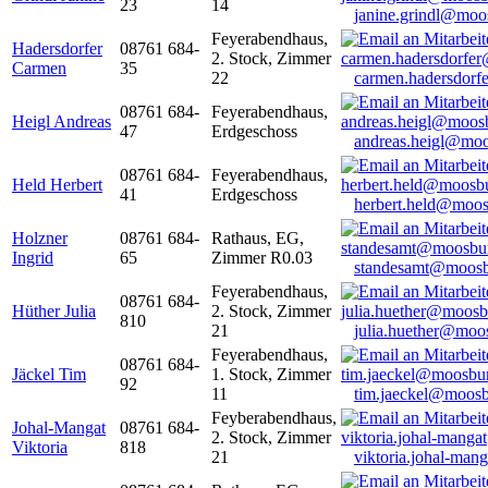
23
14
janine.grindl@moo
Feyerabendhaus,
Hadersdorfer
08761 684-
2. Stock, Zimmer
Carmen
35
22
carmen.hadersdor
08761 684-
Feyerabendhaus,
Heigl Andreas
47
Erdgeschoss
andreas.heigl@moo
08761 684-
Feyerabendhaus,
Held Herbert
41
Erdgeschoss
herbert.held@moos
Holzner
08761 684-
Rathaus, EG,
Ingrid
65
Zimmer R0.03
standesamt@moosb
Feyerabendhaus,
08761 684-
Hüther Julia
2. Stock, Zimmer
810
21
julia.huether@moo
Feyerabendhaus,
08761 684-
Jäckel Tim
1. Stock, Zimmer
92
11
tim.jaeckel@moosb
Feyberabendhaus,
Johal-Mangat
08761 684-
2. Stock, Zimmer
Viktoria
818
21
viktoria.johal-ma