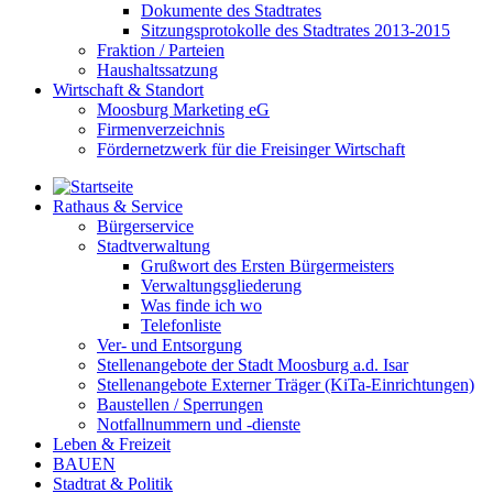
Dokumente des Stadtrates
Sitzungsprotokolle des Stadtrates 2013-2015
Fraktion / Parteien
Haushaltssatzung
Wirtschaft & Standort
Moosburg Marketing eG
Firmenverzeichnis
Fördernetzwerk für die Freisinger Wirtschaft
Rathaus & Service
Bürgerservice
Stadtverwaltung
Grußwort des Ersten Bürgermeisters
Verwaltungsgliederung
Was finde ich wo
Telefonliste
Ver- und Entsorgung
Stellenangebote der Stadt Moosburg a.d. Isar
Stellenangebote Externer Träger (KiTa-Einrichtungen)
Baustellen / Sperrungen
Notfallnummern und -dienste
Leben & Freizeit
BAUEN
Stadtrat & Politik