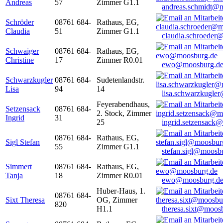
Andreas
57
Zimmer G1.1
andreas.schmidt@
Schröder
08761 684-
Rathaus, EG,
Claudia
51
Zimmer G1.1
claudia.schroeder
Schwaiger
08761 684-
Rathaus, EG,
Christine
17
Zimmer R0.01
ewo@moosburg.d
Schwarzkugler
08761 684-
Sudetenlandstr.
Lisa
94
14
lisa.schwarzkugle
Feyerabendhaus,
Setzensack
08761 684-
2. Stock, Zimmer
Ingrid
31
25
ingrid.setzensack
08761 684-
Rathaus, EG,
Sigl Stefan
55
Zimmer G1.1
stefan.sigl@moosb
Simmert
08761 684-
Rathaus, EG,
Tanja
18
Zimmer R0.01
ewo@moosburg.d
Huber-Haus, 1.
08761 684-
Sixt Theresa
OG, Zimmer
820
H1.1
theresa.sixt@moos