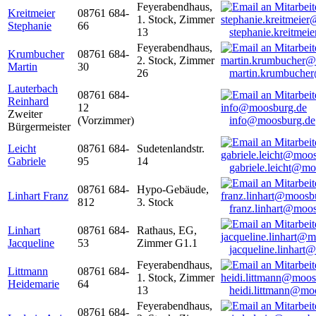
Feyerabendhaus,
Kreitmeier
08761 684-
1. Stock, Zimmer
Stephanie
66
13
stephanie.kreitme
Feyerabendhaus,
Krumbucher
08761 684-
2. Stock, Zimmer
Martin
30
26
martin.krumbuche
Lauterbach
08761 684-
Reinhard
12
Zweiter
(Vorzimmer)
info@moosburg.de
Bürgermeister
Leicht
08761 684-
Sudetenlandstr.
Gabriele
95
14
gabriele.leicht@m
08761 684-
Hypo-Gebäude,
Linhart Franz
812
3. Stock
franz.linhart@moo
Linhart
08761 684-
Rathaus, EG,
Jacqueline
53
Zimmer G1.1
jacqueline.linhart
Feyerabendhaus,
Littmann
08761 684-
1. Stock, Zimmer
Heidemarie
64
13
heidi.littmann@mo
Feyerabendhaus,
08761 684-