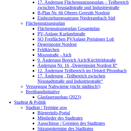
17. Änderung Flächennutzungsplan – Teilbereich
zwischen Neustadtstraße und Industriestraße
B-Plan Nr. 66 Oberes Gereuth Nordost
Einbeziehungssatzung Niederambach Süd
Flächennutzungsplan
Flächennutzungsplan Gesamtplan
PV-Anlage Kurlandstraße
SO Freiflächen PV­Anlage Preisinger Loh
Degernpoint Nordost
Feldkirchen
Moosstraße - Aich
9. Änderung Bereich Aich/Kirchfeldstraße
Änderung Nr. 16 „Degernpoint Nordost II“
12. Änderung Teilbereich im Ortsteil Pfrombach
17. Änderung „Teilbereich zwischen
Neustadtstraße und Industriestraße“
Versorgung Nahwärme (nicht städtisch!)
Breitbandinitiative
Glasfaserausbau (2023)
Stadtrat & Politik
Stadtrat / Termine usw
Bürgerinfo-Portal
Mitglieder des Stadtrates
Ausschüsse / Gremien des Stadtrates
Sitzungstermine des Stadtrates