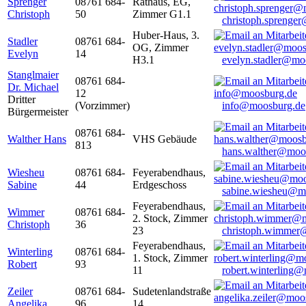
Sprenger
08761 684-
Rathaus, EG,
Christoph
50
Zimmer G1.1
christoph.sprenge
Huber-Haus, 3.
Stadler
08761 684-
OG, Zimmer
Evelyn
14
H3.1
evelyn.stadler@mo
Stanglmaier
08761 684-
Dr. Michael
12
Dritter
(Vorzimmer)
info@moosburg.de
Bürgermeister
08761 684-
Walther Hans
VHS Gebäude
813
hans.walther@moo
Wiesheu
08761 684-
Feyerabendhaus,
Sabine
44
Erdgeschoss
sabine.wiesheu@m
Feyerabendhaus,
Wimmer
08761 684-
2. Stock, Zimmer
Christoph
36
23
christoph.wimmer
Feyerabendhaus,
Winterling
08761 684-
1. Stock, Zimmer
Robert
93
11
robert.winterling
Zeiler
08761 684-
Sudetenlandstraße
Angelika
96
14