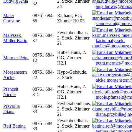
Ludwig Anja
2. Stock, Zimmer
32
24
anja.ludwig@moos
Maier
08761 684-
Rathaus, EG,
Christine
65
Zimmer R0.03
standesamt@moosb
Feyerabendhaus,
Malyssek-
08761 684-
2. Stock, Zimmer
Müller Karin
37
karin.malyssek-
21
mueller@moosburg.
Huber-Haus, 2.
08761 684-
Mermer Petra
OG, Zimmer
12
H2.1
petra.mermer@moo
Morgenstern
08761 684-
Hypo-Gebäude,
Aicke
22
3. Stock
aicke.morgenster
Huber-Haus, 2.
Pfanzelt
08761 684-
OG, Zimmer
Nicole
815
H2.1
nicole.pfanzelt@m
Feyberabendhaus,
Przybilla
08761 684-
2. Stock, Zimmer
Diana
33
21
diana.przybilla@m
Feyerabendhaus,
08761 684-
Reif Bettina
2. Stock, Zimmer
39
24
bettina.reif@moosb