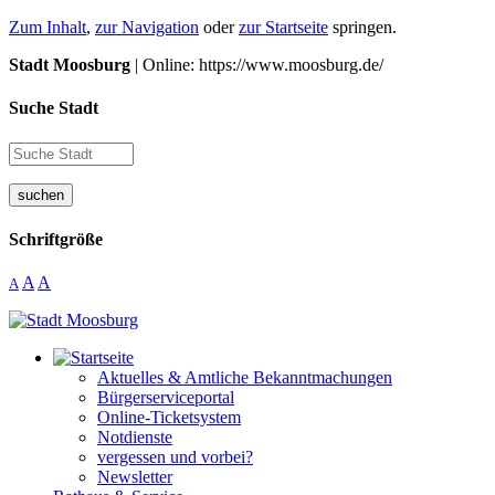
Zum Inhalt
,
zur Navigation
oder
zur Startseite
springen.
Stadt Moosburg
| Online: https://www.moosburg.de/
Suche Stadt
suchen
Schriftgröße
A
A
A
Aktuelles & Amtliche Bekanntmachungen
Bürgerserviceportal
Online-Ticketsystem
Notdienste
vergessen und vorbei?
Newsletter