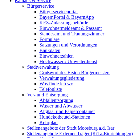
Rathaus & Service
Bürgerservice
Bürgerserviceportal
BayernPortal & BayernApp
KFZ-Zulassungsbehörde
Einwohnermeldeamt & Passamt
Standesamt und Trauungszimmer
Formulare
Satzungen und Verordnungen
Bankdaten
Einwohnerzahlen
Hochwasser-/ Unwetterdienst
Stadtverwaltung
Grußwort des Ersten Bürgermeisters
Verwaltungsgliederung
Was finde ich wo
Telefonliste
Ver- und Entsorgung
Abfallentsorgung
Wasser und Abwasser
Altglas- und Papiercontainer
Hundekotbeutel-Stationen
Kehrplan
Stellenangebote der Stadt Moosburg a.d. Isar
Stellenangebote Externer Träger (KiTa-Einrichtungen)