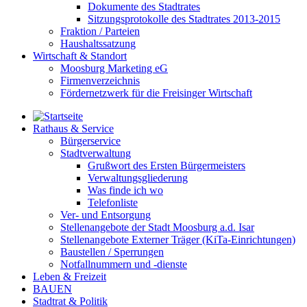
Dokumente des Stadtrates
Sitzungsprotokolle des Stadtrates 2013-2015
Fraktion / Parteien
Haushaltssatzung
Wirtschaft & Standort
Moosburg Marketing eG
Firmenverzeichnis
Fördernetzwerk für die Freisinger Wirtschaft
Rathaus & Service
Bürgerservice
Stadtverwaltung
Grußwort des Ersten Bürgermeisters
Verwaltungsgliederung
Was finde ich wo
Telefonliste
Ver- und Entsorgung
Stellenangebote der Stadt Moosburg a.d. Isar
Stellenangebote Externer Träger (KiTa-Einrichtungen)
Baustellen / Sperrungen
Notfallnummern und -dienste
Leben & Freizeit
BAUEN
Stadtrat & Politik