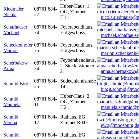
Huber-Haus, 1.
Riedmaier
08761 684-
OG, Zimmer
Nicola
27
H1.1
nicola.riedmaier@
Schafhauser
08761 684-
Feyerabendhaus,
Michael
74
Erdgeschoss
michael.schafhaus
Scheckenhofer
08761 684-
Feyerabendhaus,
Marion
75
Erdgeschoss
marion.scheckenh
Feyberabendhaus,
Scherbakow
08761 684-
2. Stock, Zimmer
Anna
34
21
anna.scherbakow@
08761 684-
Sudetenlandstraße
Schmid Birgit
25
14
birgit.schmid@moo
Huber-Haus, 2.
Schmid
08761 684-
OG, Zimmer
Manuela
11
H2.1
manuela.schmid@m
Schmid
08761 684-
Rathaus, EG,
Verena
17
Zimmer R0.01
ewo@moosburg.d
Schmidt
08761 684-
Rathaus, EG,