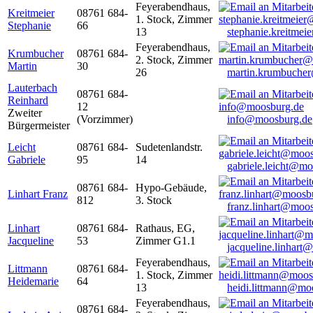
Feyerabendhaus,
Kreitmeier
08761 684-
1. Stock, Zimmer
Stephanie
66
13
stephanie.kreitme
Feyerabendhaus,
Krumbucher
08761 684-
2. Stock, Zimmer
Martin
30
26
martin.krumbuche
Lauterbach
08761 684-
Reinhard
12
Zweiter
(Vorzimmer)
info@moosburg.de
Bürgermeister
Leicht
08761 684-
Sudetenlandstr.
Gabriele
95
14
gabriele.leicht@m
08761 684-
Hypo-Gebäude,
Linhart Franz
812
3. Stock
franz.linhart@moo
Linhart
08761 684-
Rathaus, EG,
Jacqueline
53
Zimmer G1.1
jacqueline.linhart
Feyerabendhaus,
Littmann
08761 684-
1. Stock, Zimmer
Heidemarie
64
13
heidi.littmann@mo
Feyerabendhaus,
08761 684-