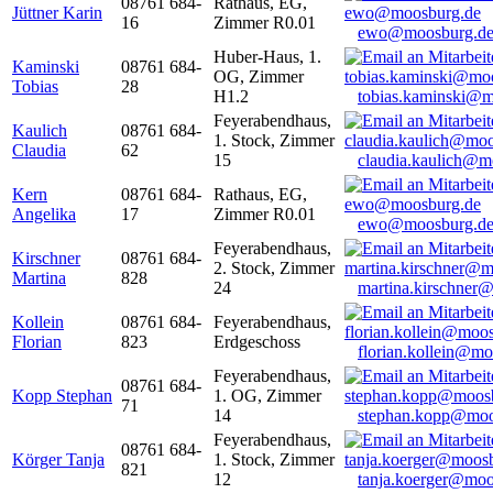
08761 684-
Rathaus, EG,
Jüttner Karin
16
Zimmer R0.01
ewo@moosburg.d
Huber-Haus, 1.
Kaminski
08761 684-
OG, Zimmer
Tobias
28
H1.2
tobias.kaminski@m
Feyerabendhaus,
Kaulich
08761 684-
1. Stock, Zimmer
Claudia
62
15
claudia.kaulich@m
Kern
08761 684-
Rathaus, EG,
Angelika
17
Zimmer R0.01
ewo@moosburg.d
Feyerabendhaus,
Kirschner
08761 684-
2. Stock, Zimmer
Martina
828
24
martina.kirschner
Kollein
08761 684-
Feyerabendhaus,
Florian
823
Erdgeschoss
florian.kollein@m
Feyerabendhaus,
08761 684-
Kopp Stephan
1. OG, Zimmer
71
14
stephan.kopp@moo
Feyerabendhaus,
08761 684-
Körger Tanja
1. Stock, Zimmer
821
12
tanja.koerger@moo