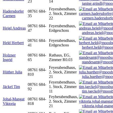
23
14
janine.grindl@moo
Feyerabendhaus,
Hadersdorfer
08761 684-
2. Stock, Zimmer
Carmen
35
22
carmen.hadersdor
08761 684-
Feyerabendhaus,
Heigl Andreas
47
Erdgeschoss
andreas.heigl@moo
08761 684-
Feyerabendhaus,
Held Herbert
41
Erdgeschoss
herbert.held@moos
Holzner
08761 684-
Rathaus, EG,
Ingrid
65
Zimmer R0.03
standesamt@moosb
Feyerabendhaus,
08761 684-
Hüther Julia
2. Stock, Zimmer
810
21
julia.huether@moo
Feyerabendhaus,
08761 684-
Jäckel Tim
1. Stock, Zimmer
92
11
tim.jaeckel@moosb
Feyberabendhaus,
Johal-Mangat
08761 684-
2. Stock, Zimmer
Viktoria
818
21
viktoria.johal-ma