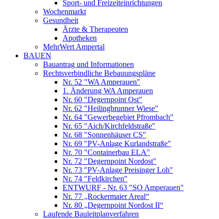
Sport- und Freizeiteinrichtungen
Wochenmarkt
Gesundheit
Ärzte & Therapeuten
Apotheken
MehrWert Ampertal
BAUEN
Bauantrag und Informationen
Rechtsverbindliche Bebauungspläne
Nr. 52 "WA Amperauen"
1. Änderung WA Amperauen
Nr. 60 "Degernpoint Ost"
Nr. 62 "Heilingbrunner Wiese"
Nr. 64 "Gewerbegebiet Pfrombach"
Nr. 65 "Aich/Kirchfeldstraße"
Nr. 68 "Sonnenhäuser CS"
Nr. 69 "PV-Anlage Kurlandstraße"
Nr. 70 "Containerbau ELA"
Nr. 72 "Degernpoint Nordost"
Nr. 73 "PV-Anlage Preisinger Loh"
Nr. 74 "Feldkirchen"
ENTWURF - Nr. 63 "SO Amperauen"
Nr. 77 „Rockermaier Areal“
Nr. 80 „Degernpoint Nordost II“
Laufende Bauleitplanverfahren