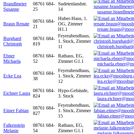
Brandlmeier
08761 684-
Sudetenlandstr.
Susanne
25
14
susanne.brandlme
Huber-Haus, 1.
08761 684-
Braun Renate
OG, Zimmer
21
H1.1
renate.braun@moo
Feyerabendhaus,
Burghard
08761 684-
1. Stock, Zimmer
Christoph
819
11
christoph.burghar
Ebner
08761 684-
Rathaus, EG,
Michaela
52
Zimmer G1.1
michaela.ebner@m
Feyerabendhaus,
08761 684-
Ecke Lea
1. Stock, Zimmer
38
12
lea.ecke@moosbur
08761 684-
Hypo-Gebäude,
Eichner Laura
824
3. Stock
laura.eichner@moo
Feyerabendhaus,
08761 684-
Eitner Fabian
1. Stock, Zimmer
827
15
fabian.eitner@moo
Falkenstein
08761 684-
Rathaus, EG,
Melanie
54
Zimmer G1.1
melanie.falkenste