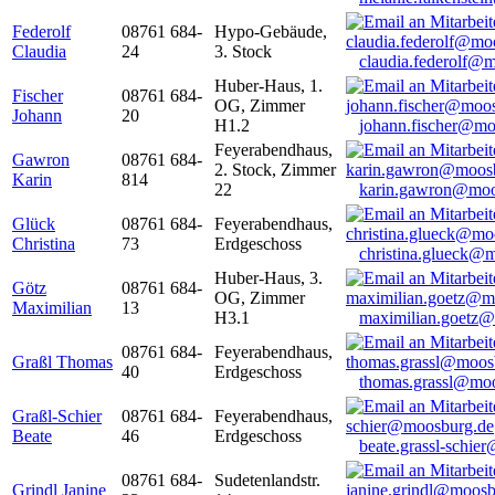
Federolf
08761 684-
Hypo-Gebäude,
Claudia
24
3. Stock
claudia.federolf@
Huber-Haus, 1.
Fischer
08761 684-
OG, Zimmer
Johann
20
H1.2
johann.fischer@mo
Feyerabendhaus,
Gawron
08761 684-
2. Stock, Zimmer
Karin
814
22
karin.gawron@moo
Glück
08761 684-
Feyerabendhaus,
Christina
73
Erdgeschoss
christina.glueck@
Huber-Haus, 3.
Götz
08761 684-
OG, Zimmer
Maximilian
13
H3.1
maximilian.goetz
08761 684-
Feyerabendhaus,
Graßl Thomas
40
Erdgeschoss
thomas.grassl@mo
Graßl-Schier
08761 684-
Feyerabendhaus,
Beate
46
Erdgeschoss
beate.grassl-schi
08761 684-
Sudetenlandstr.
Grindl Janine