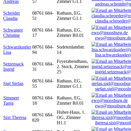
Andreas
57
Zimmer G1.1
andreas.schmidt@
Schröder
08761 684-
Rathaus, EG,
Claudia
51
Zimmer G1.1
claudia.schroeder
Schwaiger
08761 684-
Rathaus, EG,
Christine
17
Zimmer R0.01
ewo@moosburg.d
Schwarzkugler
08761 684-
Sudetenlandstr.
Lisa
94
14
lisa.schwarzkugle
Feyerabendhaus,
Setzensack
08761 684-
2. Stock, Zimmer
Ingrid
31
25
ingrid.setzensack
08761 684-
Rathaus, EG,
Sigl Stefan
55
Zimmer G1.1
stefan.sigl@moosb
Simmert
08761 684-
Rathaus, EG,
Tanja
18
Zimmer R0.01
ewo@moosburg.d
Huber-Haus, 1.
08761 684-
Sixt Theresa
OG, Zimmer
820
H1.1
theresa.sixt@moos