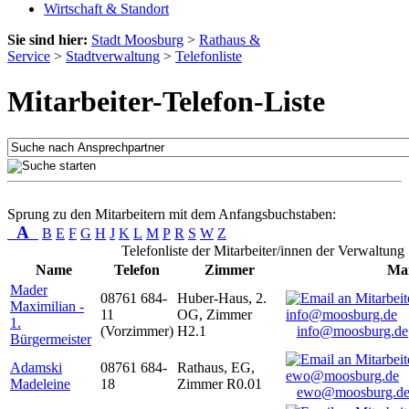
Wirtschaft & Standort
Sie sind hier:
Stadt Moosburg
>
Rathaus &
Service
>
Stadtverwaltung
>
Telefonliste
Mitarbeiter-Telefon-Liste
Sprung zu den Mitarbeitern mit dem Anfangsbuchstaben:
A
B
E
F
G
H
J
K
L
M
P
R
S
W
Z
Telefonliste der Mitarbeiter/innen der Verwaltung
Name
Telefon
Zimmer
Mai
Mader
08761 684-
Huber-Haus, 2.
Maximilian -
11
OG, Zimmer
1.
(Vorzimmer)
H2.1
info@moosburg.de
Bürgermeister
Adamski
08761 684-
Rathaus, EG,
Madeleine
18
Zimmer R0.01
ewo@moosburg.d