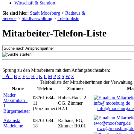
Wirtschaft & Standort
Sie sind hier:
Stadt Moosburg
>
Rathaus &
Service
>
Stadtverwaltung
>
Telefonliste
Mitarbeiter-Telefon-Liste
Sprung zu den Mitarbeitern mit dem Anfangsbuchstaben:
A
B
E
F
G
H
J
K
L
M
P
R
S
W
Z
Telefonliste der Mitarbeiter/innen der Verwaltung
Name
Telefon
Zimmer
Mai
Mader
08761 684-
Huber-Haus, 2.
Maximilian -
11
OG, Zimmer
1.
(Vorzimmer)
H2.1
info@moosburg.de
Bürgermeister
Adamski
08761 684-
Rathaus, EG,
Madeleine
18
Zimmer R0.01
ewo@moosburg.d