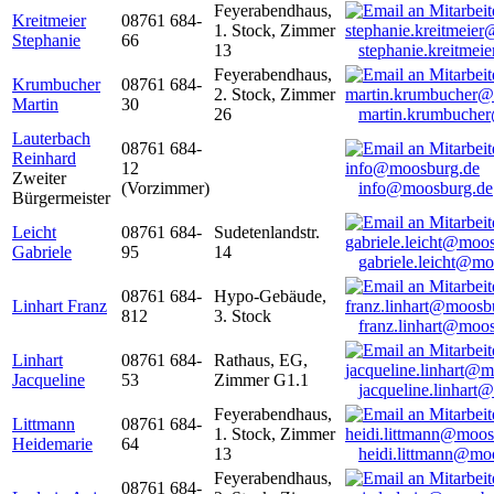
Feyerabendhaus,
Kreitmeier
08761 684-
1. Stock, Zimmer
Stephanie
66
13
stephanie.kreitme
Feyerabendhaus,
Krumbucher
08761 684-
2. Stock, Zimmer
Martin
30
26
martin.krumbuche
Lauterbach
08761 684-
Reinhard
12
Zweiter
(Vorzimmer)
info@moosburg.de
Bürgermeister
Leicht
08761 684-
Sudetenlandstr.
Gabriele
95
14
gabriele.leicht@m
08761 684-
Hypo-Gebäude,
Linhart Franz
812
3. Stock
franz.linhart@moo
Linhart
08761 684-
Rathaus, EG,
Jacqueline
53
Zimmer G1.1
jacqueline.linhart
Feyerabendhaus,
Littmann
08761 684-
1. Stock, Zimmer
Heidemarie
64
13
heidi.littmann@mo
Feyerabendhaus,
08761 684-