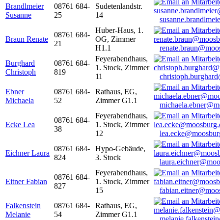
Brandlmeier
08761 684-
Sudetenlandstr.
Susanne
25
14
susanne.brandlme
Huber-Haus, 1.
08761 684-
Braun Renate
OG, Zimmer
21
H1.1
renate.braun@moo
Feyerabendhaus,
Burghard
08761 684-
1. Stock, Zimmer
Christoph
819
11
christoph.burghar
Ebner
08761 684-
Rathaus, EG,
Michaela
52
Zimmer G1.1
michaela.ebner@m
Feyerabendhaus,
08761 684-
Ecke Lea
1. Stock, Zimmer
38
12
lea.ecke@moosbur
08761 684-
Hypo-Gebäude,
Eichner Laura
824
3. Stock
laura.eichner@moo
Feyerabendhaus,
08761 684-
Eitner Fabian
1. Stock, Zimmer
827
15
fabian.eitner@moo
Falkenstein
08761 684-
Rathaus, EG,
Melanie
54
Zimmer G1.1
melanie.falkenste