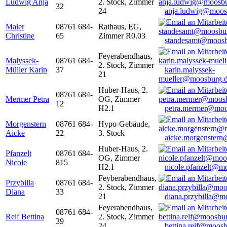
Ludwig Anja
2. Stock, Zimmer
32
24
anja.ludwig@moos
Maier
08761 684-
Rathaus, EG,
Christine
65
Zimmer R0.03
standesamt@moosb
Feyerabendhaus,
Malyssek-
08761 684-
2. Stock, Zimmer
Müller Karin
37
karin.malyssek-
21
mueller@moosburg.
Huber-Haus, 2.
08761 684-
Mermer Petra
OG, Zimmer
12
H2.1
petra.mermer@moo
Morgenstern
08761 684-
Hypo-Gebäude,
Aicke
22
3. Stock
aicke.morgenster
Huber-Haus, 2.
Pfanzelt
08761 684-
OG, Zimmer
Nicole
815
H2.1
nicole.pfanzelt@m
Feyberabendhaus,
Przybilla
08761 684-
2. Stock, Zimmer
Diana
33
21
diana.przybilla@m
Feyerabendhaus,
08761 684-
Reif Bettina
2. Stock, Zimmer
39
24
bettina.reif@moosb