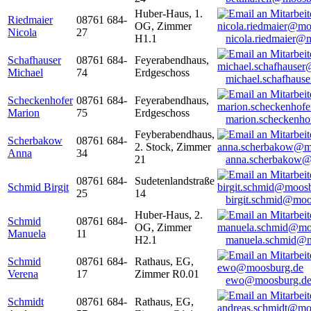
Huber-Haus, 1.
Riedmaier
08761 684-
OG, Zimmer
Nicola
27
H1.1
nicola.riedmaier@
Schafhauser
08761 684-
Feyerabendhaus,
Michael
74
Erdgeschoss
michael.schafhaus
Scheckenhofer
08761 684-
Feyerabendhaus,
Marion
75
Erdgeschoss
marion.scheckenh
Feyberabendhaus,
Scherbakow
08761 684-
2. Stock, Zimmer
Anna
34
21
anna.scherbakow@
08761 684-
Sudetenlandstraße
Schmid Birgit
25
14
birgit.schmid@moo
Huber-Haus, 2.
Schmid
08761 684-
OG, Zimmer
Manuela
11
H2.1
manuela.schmid@m
Schmid
08761 684-
Rathaus, EG,
Verena
17
Zimmer R0.01
ewo@moosburg.d
Schmidt
08761 684-
Rathaus, EG,