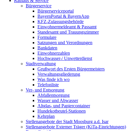
Rathaus & Service
Bürgerservice
Bürgerserviceportal
BayernPortal & BayernApp
KFZ-Zulassungsbehörde
Einwohnermeldeamt & Passamt
Standesamt und Trauungszimmer
Formulare
Satzungen und Verordnungen
Bankdaten
Einwohnerzahlen
Hochwasser-/ Unwetterdienst
Stadtverwaltung
Grußwort des Ersten Bürgermeisters
Verwaltungsgliederung
Was finde ich wo
Telefonliste
Ver- und Entsorgung
Abfallentsorgung
Wasser und Abwasser
Altglas- und Papiercontainer
Hundekotbeutel-Stationen
Kehrplan
Stellenangebote der Stadt Moosburg a.d. Isar
Stellenangebote Externer Träger (KiTa-Einrichtungen)