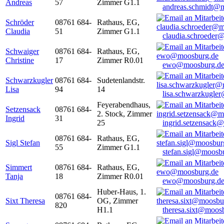
Andreas
57
Zimmer G1.1
andreas.schmidt@
Schröder
08761 684-
Rathaus, EG,
Claudia
51
Zimmer G1.1
claudia.schroeder
Schwaiger
08761 684-
Rathaus, EG,
Christine
17
Zimmer R0.01
ewo@moosburg.d
Schwarzkugler
08761 684-
Sudetenlandstr.
Lisa
94
14
lisa.schwarzkugle
Feyerabendhaus,
Setzensack
08761 684-
2. Stock, Zimmer
Ingrid
31
25
ingrid.setzensack
08761 684-
Rathaus, EG,
Sigl Stefan
55
Zimmer G1.1
stefan.sigl@moosb
Simmert
08761 684-
Rathaus, EG,
Tanja
18
Zimmer R0.01
ewo@moosburg.d
Huber-Haus, 1.
08761 684-
Sixt Theresa
OG, Zimmer
820
H1.1
theresa.sixt@moos