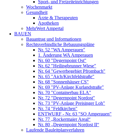
Sport- und Freizeiteinrichtungen
Wochenmarkt
Gesundheit
Ärzte & Therapeuten
Apotheken
MehrWert Ampertal
BAUEN
Bauantrag und Informationen
Rechtsverbindliche Bebauungspläne
Nr. 52 "WA Amperauen"
1. Änderung WA Amperauen
Nr. 60 "Degernpoint Ost"
Nr. 62 "Heilingbrunner Wiese"
Nr. 64 "Gewerbegebiet Pfrombach"
Nr. 65 "Aich/Kirchfeldstraße"
Nr. 68 "Sonnenhäuser CS"
Nr. 69 "PV-Anlage Kurlandstraße"
Nr. 70 "Containerbau ELA"
Nr. 72 "Degernpoint Nordost"
Nr. 73 "PV-Anlage Preisinger Loh"
Nr. 74 "Feldkirchen"
ENTWURF - Nr. 63 "SO Amperauen"
Nr. 77 „Rockermaier Areal“
Nr. 80 „Degernpoint Nordost II“
Laufende Bauleitplanverfahren