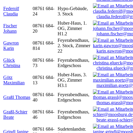
Federolf
08761 684-
Hypo-Gebäude,
Claudia
24
3. Stock
claudia.federolf@
Huber-Haus, 1.
Fischer
08761 684-
OG, Zimmer
Johann
20
H1.2
johann.fischer@mo
Feyerabendhaus,
Gawron
08761 684-
2. Stock, Zimmer
Karin
814
22
karin.gawron@moo
Glück
08761 684-
Feyerabendhaus,
Christina
73
Erdgeschoss
christina.glueck@
Huber-Haus, 3.
Götz
08761 684-
OG, Zimmer
Maximilian
13
H3.1
maximilian.goetz
08761 684-
Feyerabendhaus,
Graßl Thomas
40
Erdgeschoss
thomas.grassl@mo
Graßl-Schier
08761 684-
Feyerabendhaus,
Beate
46
Erdgeschoss
beate.grassl-schi
08761 684-
Sudetenlandstr.
Grindl Janine