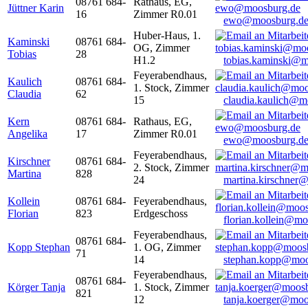
08761 684-
Rathaus, EG,
Jüttner Karin
16
Zimmer R0.01
ewo@moosburg.d
Huber-Haus, 1.
Kaminski
08761 684-
OG, Zimmer
Tobias
28
H1.2
tobias.kaminski@m
Feyerabendhaus,
Kaulich
08761 684-
1. Stock, Zimmer
Claudia
62
15
claudia.kaulich@m
Kern
08761 684-
Rathaus, EG,
Angelika
17
Zimmer R0.01
ewo@moosburg.d
Feyerabendhaus,
Kirschner
08761 684-
2. Stock, Zimmer
Martina
828
24
martina.kirschner
Kollein
08761 684-
Feyerabendhaus,
Florian
823
Erdgeschoss
florian.kollein@m
Feyerabendhaus,
08761 684-
Kopp Stephan
1. OG, Zimmer
71
14
stephan.kopp@moo
Feyerabendhaus,
08761 684-
Körger Tanja
1. Stock, Zimmer
821
12
tanja.koerger@moo