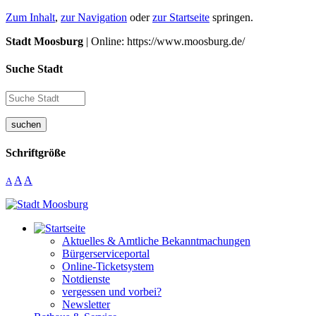
Zum Inhalt
,
zur Navigation
oder
zur Startseite
springen.
Stadt Moosburg
| Online: https://www.moosburg.de/
Suche Stadt
suchen
Schriftgröße
A
A
A
Aktuelles & Amtliche Bekanntmachungen
Bürgerserviceportal
Online-Ticketsystem
Notdienste
vergessen und vorbei?
Newsletter