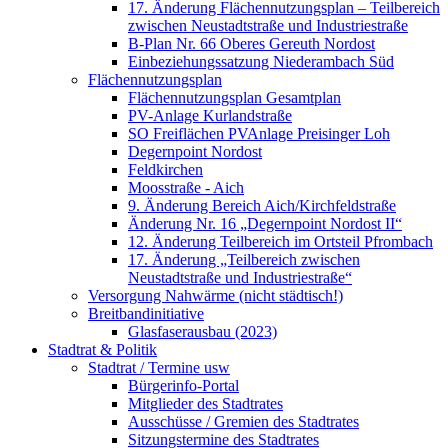
17. Änderung Flächennutzungsplan – Teilbereich
zwischen Neustadtstraße und Industriestraße
B-Plan Nr. 66 Oberes Gereuth Nordost
Einbeziehungssatzung Niederambach Süd
Flächennutzungsplan
Flächennutzungsplan Gesamtplan
PV-Anlage Kurlandstraße
SO Freiflächen PV­Anlage Preisinger Loh
Degernpoint Nordost
Feldkirchen
Moosstraße - Aich
9. Änderung Bereich Aich/Kirchfeldstraße
Änderung Nr. 16 „Degernpoint Nordost II“
12. Änderung Teilbereich im Ortsteil Pfrombach
17. Änderung „Teilbereich zwischen
Neustadtstraße und Industriestraße“
Versorgung Nahwärme (nicht städtisch!)
Breitbandinitiative
Glasfaserausbau (2023)
Stadtrat & Politik
Stadtrat / Termine usw
Bürgerinfo-Portal
Mitglieder des Stadtrates
Ausschüsse / Gremien des Stadtrates
Sitzungstermine des Stadtrates