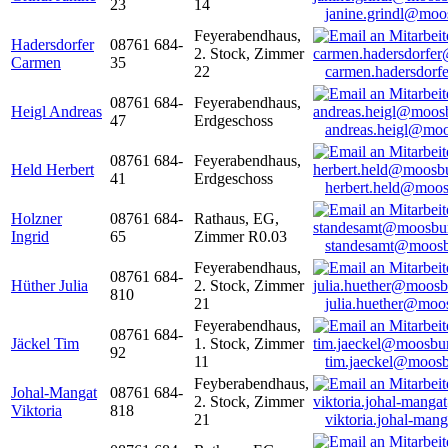
23
14
janine.grindl@moo
Feyerabendhaus,
Hadersdorfer
08761 684-
2. Stock, Zimmer
Carmen
35
22
carmen.hadersdor
08761 684-
Feyerabendhaus,
Heigl Andreas
47
Erdgeschoss
andreas.heigl@moo
08761 684-
Feyerabendhaus,
Held Herbert
41
Erdgeschoss
herbert.held@moos
Holzner
08761 684-
Rathaus, EG,
Ingrid
65
Zimmer R0.03
standesamt@moosb
Feyerabendhaus,
08761 684-
Hüther Julia
2. Stock, Zimmer
810
21
julia.huether@moo
Feyerabendhaus,
08761 684-
Jäckel Tim
1. Stock, Zimmer
92
11
tim.jaeckel@moosb
Feyberabendhaus,
Johal-Mangat
08761 684-
2. Stock, Zimmer
Viktoria
818
21
viktoria.johal-ma