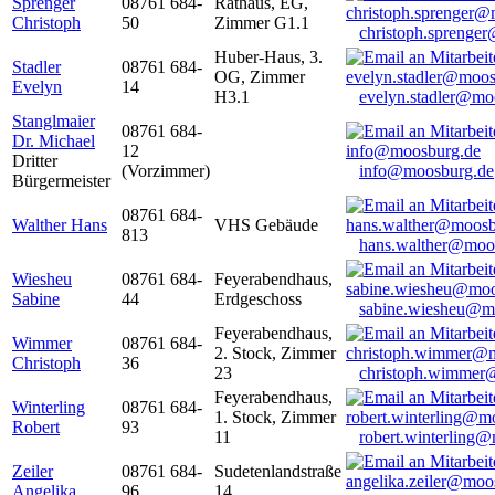
Sprenger
08761 684-
Rathaus, EG,
Christoph
50
Zimmer G1.1
christoph.sprenge
Huber-Haus, 3.
Stadler
08761 684-
OG, Zimmer
Evelyn
14
H3.1
evelyn.stadler@mo
Stanglmaier
08761 684-
Dr. Michael
12
Dritter
(Vorzimmer)
info@moosburg.de
Bürgermeister
08761 684-
Walther Hans
VHS Gebäude
813
hans.walther@moo
Wiesheu
08761 684-
Feyerabendhaus,
Sabine
44
Erdgeschoss
sabine.wiesheu@m
Feyerabendhaus,
Wimmer
08761 684-
2. Stock, Zimmer
Christoph
36
23
christoph.wimmer
Feyerabendhaus,
Winterling
08761 684-
1. Stock, Zimmer
Robert
93
11
robert.winterling
Zeiler
08761 684-
Sudetenlandstraße
Angelika
96
14