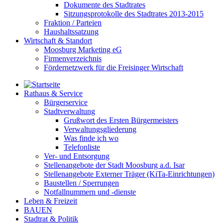
Dokumente des Stadtrates
Sitzungsprotokolle des Stadtrates 2013-2015
Fraktion / Parteien
Haushaltssatzung
Wirtschaft & Standort
Moosburg Marketing eG
Firmenverzeichnis
Fördernetzwerk für die Freisinger Wirtschaft
Rathaus & Service
Bürgerservice
Stadtverwaltung
Grußwort des Ersten Bürgermeisters
Verwaltungsgliederung
Was finde ich wo
Telefonliste
Ver- und Entsorgung
Stellenangebote der Stadt Moosburg a.d. Isar
Stellenangebote Externer Träger (KiTa-Einrichtungen)
Baustellen / Sperrungen
Notfallnummern und -dienste
Leben & Freizeit
BAUEN
Stadtrat & Politik