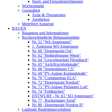
Sport- und Freizeiteinrichtungen
Wochenmarkt
Gesundheit
Ärzte & Therapeuten
Apotheken
MehrWert Ampertal
BAUEN
Bauantrag und Informationen
Rechtsverbindliche Bebauungspläne
Nr. 52 "WA Amperauen"
1. Änderung WA Amperauen
Nr. 60 "Degernpoint Ost"
Nr. 62 "Heilingbrunner Wiese"
Nr. 64 "Gewerbegebiet Pfrombach"
Nr. 65 "Aich/Kirchfeldstraße"
Nr. 68 "Sonnenhäuser CS"
Nr. 69 "PV-Anlage Kurlandstraße"
Nr. 70 "Containerbau ELA"
Nr. 72 "Degernpoint Nordost"
Nr. 73 "PV-Anlage Preisinger Loh"
Nr. 74 "Feldkirchen"
ENTWURF - Nr. 63 "SO Amperauen"
Nr. 77 „Rockermaier Areal“
Nr. 80 „Degernpoint Nordost II“
Laufende Bauleitplanverfahren