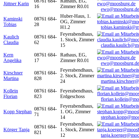
08761 684-
Rathaus, EG,
Jüttner Karin
16
Zimmer R0.01
ewo@moosburg.d
Huber-Haus, 1.
Kaminski
08761 684-
OG, Zimmer
Tobias
28
H1.2
tobias.kaminski@m
Feyerabendhaus,
Kaulich
08761 684-
1. Stock, Zimmer
Claudia
62
15
claudia.kaulich@m
Kern
08761 684-
Rathaus, EG,
Angelika
17
Zimmer R0.01
ewo@moosburg.d
Feyerabendhaus,
Kirschner
08761 684-
2. Stock, Zimmer
Martina
828
24
martina.kirschner
Kollein
08761 684-
Feyerabendhaus,
Florian
823
Erdgeschoss
florian.kollein@m
Feyerabendhaus,
08761 684-
Kopp Stephan
1. OG, Zimmer
71
14
stephan.kopp@moo
Feyerabendhaus,
08761 684-
Körger Tanja
1. Stock, Zimmer
821
12
tanja.koerger@moo