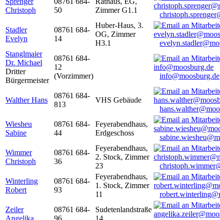
Sprenger
08761 684-
Rathaus, EG,
Christoph
50
Zimmer G1.1
christoph.sprenge
Huber-Haus, 3.
Stadler
08761 684-
OG, Zimmer
Evelyn
14
H3.1
evelyn.stadler@mo
Stanglmaier
08761 684-
Dr. Michael
12
Dritter
(Vorzimmer)
info@moosburg.de
Bürgermeister
08761 684-
Walther Hans
VHS Gebäude
813
hans.walther@moo
Wiesheu
08761 684-
Feyerabendhaus,
Sabine
44
Erdgeschoss
sabine.wiesheu@m
Feyerabendhaus,
Wimmer
08761 684-
2. Stock, Zimmer
Christoph
36
23
christoph.wimmer
Feyerabendhaus,
Winterling
08761 684-
1. Stock, Zimmer
Robert
93
11
robert.winterling
Zeiler
08761 684-
Sudetenlandstraße
Angelika
96
14