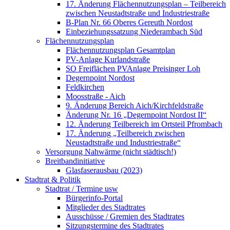
17. Änderung Flächennutzungsplan – Teilbereich
zwischen Neustadtstraße und Industriestraße
B-Plan Nr. 66 Oberes Gereuth Nordost
Einbeziehungssatzung Niederambach Süd
Flächennutzungsplan
Flächennutzungsplan Gesamtplan
PV-Anlage Kurlandstraße
SO Freiflächen PV­Anlage Preisinger Loh
Degernpoint Nordost
Feldkirchen
Moosstraße - Aich
9. Änderung Bereich Aich/Kirchfeldstraße
Änderung Nr. 16 „Degernpoint Nordost II“
12. Änderung Teilbereich im Ortsteil Pfrombach
17. Änderung „Teilbereich zwischen
Neustadtstraße und Industriestraße“
Versorgung Nahwärme (nicht städtisch!)
Breitbandinitiative
Glasfaserausbau (2023)
Stadtrat & Politik
Stadtrat / Termine usw
Bürgerinfo-Portal
Mitglieder des Stadtrates
Ausschüsse / Gremien des Stadtrates
Sitzungstermine des Stadtrates