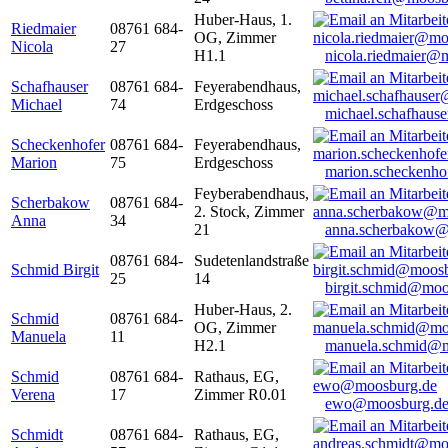
Huber-Haus, 1.
Riedmaier
08761 684-
OG, Zimmer
Nicola
27
H1.1
nicola.riedmaier@
Schafhauser
08761 684-
Feyerabendhaus,
Michael
74
Erdgeschoss
michael.schafhaus
Scheckenhofer
08761 684-
Feyerabendhaus,
Marion
75
Erdgeschoss
marion.scheckenh
Feyberabendhaus,
Scherbakow
08761 684-
2. Stock, Zimmer
Anna
34
21
anna.scherbakow@
08761 684-
Sudetenlandstraße
Schmid Birgit
25
14
birgit.schmid@moo
Huber-Haus, 2.
Schmid
08761 684-
OG, Zimmer
Manuela
11
H2.1
manuela.schmid@m
Schmid
08761 684-
Rathaus, EG,
Verena
17
Zimmer R0.01
ewo@moosburg.d
Schmidt
08761 684-
Rathaus, EG,