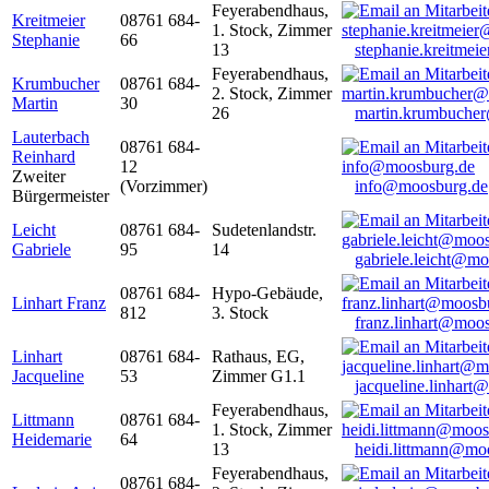
Feyerabendhaus,
Kreitmeier
08761 684-
1. Stock, Zimmer
Stephanie
66
13
stephanie.kreitme
Feyerabendhaus,
Krumbucher
08761 684-
2. Stock, Zimmer
Martin
30
26
martin.krumbuche
Lauterbach
08761 684-
Reinhard
12
Zweiter
(Vorzimmer)
info@moosburg.de
Bürgermeister
Leicht
08761 684-
Sudetenlandstr.
Gabriele
95
14
gabriele.leicht@m
08761 684-
Hypo-Gebäude,
Linhart Franz
812
3. Stock
franz.linhart@moo
Linhart
08761 684-
Rathaus, EG,
Jacqueline
53
Zimmer G1.1
jacqueline.linhart
Feyerabendhaus,
Littmann
08761 684-
1. Stock, Zimmer
Heidemarie
64
13
heidi.littmann@mo
Feyerabendhaus,
08761 684-