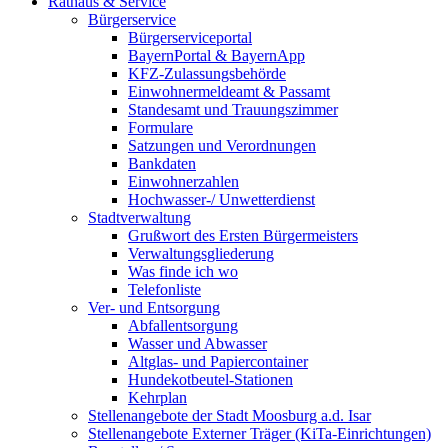
Rathaus & Service
Bürgerservice
Bürgerserviceportal
BayernPortal & BayernApp
KFZ-Zulassungsbehörde
Einwohnermeldeamt & Passamt
Standesamt und Trauungszimmer
Formulare
Satzungen und Verordnungen
Bankdaten
Einwohnerzahlen
Hochwasser-/ Unwetterdienst
Stadtverwaltung
Grußwort des Ersten Bürgermeisters
Verwaltungsgliederung
Was finde ich wo
Telefonliste
Ver- und Entsorgung
Abfallentsorgung
Wasser und Abwasser
Altglas- und Papiercontainer
Hundekotbeutel-Stationen
Kehrplan
Stellenangebote der Stadt Moosburg a.d. Isar
Stellenangebote Externer Träger (KiTa-Einrichtungen)