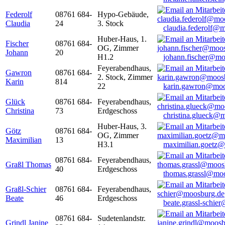
Federolf
08761 684-
Hypo-Gebäude,
Claudia
24
3. Stock
claudia.federolf@
Huber-Haus, 1.
Fischer
08761 684-
OG, Zimmer
Johann
20
H1.2
johann.fischer@mo
Feyerabendhaus,
Gawron
08761 684-
2. Stock, Zimmer
Karin
814
22
karin.gawron@moo
Glück
08761 684-
Feyerabendhaus,
Christina
73
Erdgeschoss
christina.glueck@
Huber-Haus, 3.
Götz
08761 684-
OG, Zimmer
Maximilian
13
H3.1
maximilian.goetz
08761 684-
Feyerabendhaus,
Graßl Thomas
40
Erdgeschoss
thomas.grassl@mo
Graßl-Schier
08761 684-
Feyerabendhaus,
Beate
46
Erdgeschoss
beate.grassl-schi
08761 684-
Sudetenlandstr.
Grindl Janine