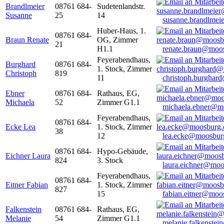
Brandlmeier
08761 684-
Sudetenlandstr.
Susanne
25
14
susanne.brandlme
Huber-Haus, 1.
08761 684-
Braun Renate
OG, Zimmer
21
H1.1
renate.braun@moo
Feyerabendhaus,
Burghard
08761 684-
1. Stock, Zimmer
Christoph
819
11
christoph.burghar
Ebner
08761 684-
Rathaus, EG,
Michaela
52
Zimmer G1.1
michaela.ebner@m
Feyerabendhaus,
08761 684-
Ecke Lea
1. Stock, Zimmer
38
12
lea.ecke@moosbur
08761 684-
Hypo-Gebäude,
Eichner Laura
824
3. Stock
laura.eichner@moo
Feyerabendhaus,
08761 684-
Eitner Fabian
1. Stock, Zimmer
827
15
fabian.eitner@moo
Falkenstein
08761 684-
Rathaus, EG,
Melanie
54
Zimmer G1.1
melanie.falkenste