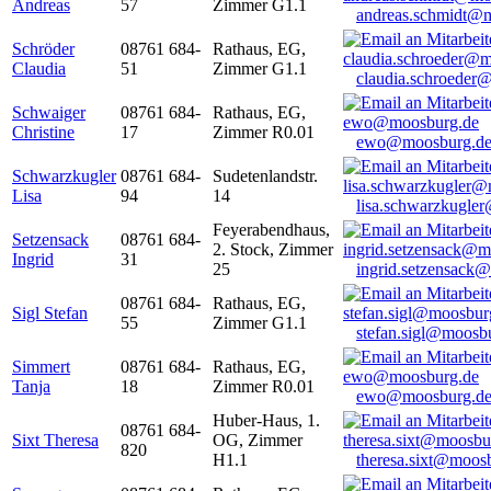
Andreas
57
Zimmer G1.1
andreas.schmidt@
Schröder
08761 684-
Rathaus, EG,
Claudia
51
Zimmer G1.1
claudia.schroeder
Schwaiger
08761 684-
Rathaus, EG,
Christine
17
Zimmer R0.01
ewo@moosburg.d
Schwarzkugler
08761 684-
Sudetenlandstr.
Lisa
94
14
lisa.schwarzkugle
Feyerabendhaus,
Setzensack
08761 684-
2. Stock, Zimmer
Ingrid
31
25
ingrid.setzensack
08761 684-
Rathaus, EG,
Sigl Stefan
55
Zimmer G1.1
stefan.sigl@moosb
Simmert
08761 684-
Rathaus, EG,
Tanja
18
Zimmer R0.01
ewo@moosburg.d
Huber-Haus, 1.
08761 684-
Sixt Theresa
OG, Zimmer
820
H1.1
theresa.sixt@moos