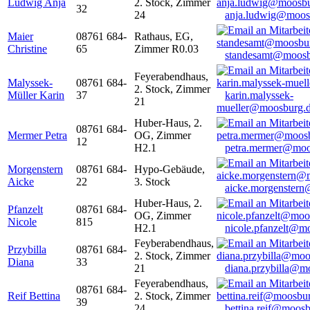
Ludwig Anja
2. Stock, Zimmer
32
24
anja.ludwig@moos
Maier
08761 684-
Rathaus, EG,
Christine
65
Zimmer R0.03
standesamt@moosb
Feyerabendhaus,
Malyssek-
08761 684-
2. Stock, Zimmer
Müller Karin
37
karin.malyssek-
21
mueller@moosburg.
Huber-Haus, 2.
08761 684-
Mermer Petra
OG, Zimmer
12
H2.1
petra.mermer@moo
Morgenstern
08761 684-
Hypo-Gebäude,
Aicke
22
3. Stock
aicke.morgenster
Huber-Haus, 2.
Pfanzelt
08761 684-
OG, Zimmer
Nicole
815
H2.1
nicole.pfanzelt@m
Feyberabendhaus,
Przybilla
08761 684-
2. Stock, Zimmer
Diana
33
21
diana.przybilla@m
Feyerabendhaus,
08761 684-
Reif Bettina
2. Stock, Zimmer
39
24
bettina.reif@moosb