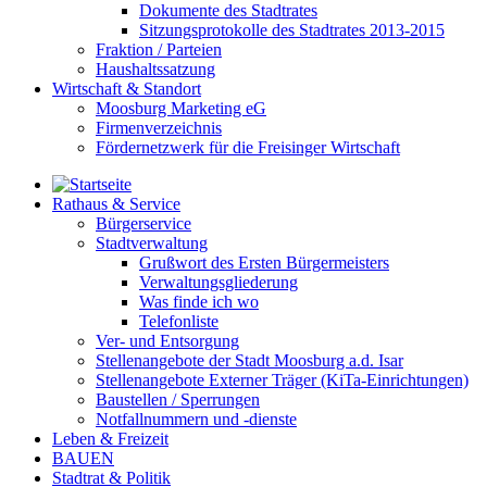
Dokumente des Stadtrates
Sitzungsprotokolle des Stadtrates 2013-2015
Fraktion / Parteien
Haushaltssatzung
Wirtschaft & Standort
Moosburg Marketing eG
Firmenverzeichnis
Fördernetzwerk für die Freisinger Wirtschaft
Rathaus & Service
Bürgerservice
Stadtverwaltung
Grußwort des Ersten Bürgermeisters
Verwaltungsgliederung
Was finde ich wo
Telefonliste
Ver- und Entsorgung
Stellenangebote der Stadt Moosburg a.d. Isar
Stellenangebote Externer Träger (KiTa-Einrichtungen)
Baustellen / Sperrungen
Notfallnummern und -dienste
Leben & Freizeit
BAUEN
Stadtrat & Politik