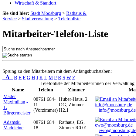
Wirtschaft & Standort
Sie sind hier:
Stadt Moosburg
>
Rathaus &
Service
>
Stadtverwaltung
>
Telefonliste
Mitarbeiter-Telefon-Liste
Sprung zu den Mitarbeitern mit dem Anfangsbuchstaben:
A
B
E
F
G
H
J
K
L
M
P
R
S
W
Z
Telefonliste der Mitarbeiter/innen der Verwaltung
Name
Telefon
Zimmer
Mai
Mader
08761 684-
Huber-Haus, 2.
Maximilian -
11
OG, Zimmer
1.
(Vorzimmer)
H2.1
info@moosburg.de
Bürgermeister
Adamski
08761 684-
Rathaus, EG,
Madeleine
18
Zimmer R0.01
ewo@moosburg.d