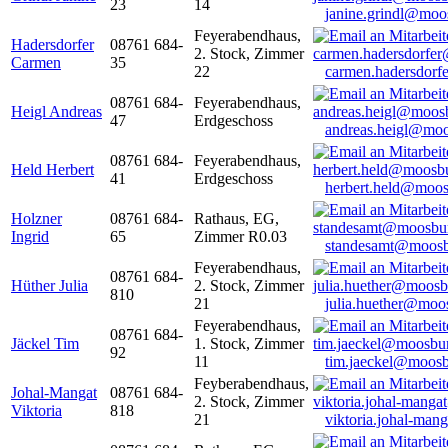
23
14
janine.grindl@moo
Feyerabendhaus,
Hadersdorfer
08761 684-
2. Stock, Zimmer
Carmen
35
22
carmen.hadersdor
08761 684-
Feyerabendhaus,
Heigl Andreas
47
Erdgeschoss
andreas.heigl@moo
08761 684-
Feyerabendhaus,
Held Herbert
41
Erdgeschoss
herbert.held@moos
Holzner
08761 684-
Rathaus, EG,
Ingrid
65
Zimmer R0.03
standesamt@moosb
Feyerabendhaus,
08761 684-
Hüther Julia
2. Stock, Zimmer
810
21
julia.huether@moo
Feyerabendhaus,
08761 684-
Jäckel Tim
1. Stock, Zimmer
92
11
tim.jaeckel@moosb
Feyberabendhaus,
Johal-Mangat
08761 684-
2. Stock, Zimmer
Viktoria
818
21
viktoria.johal-ma