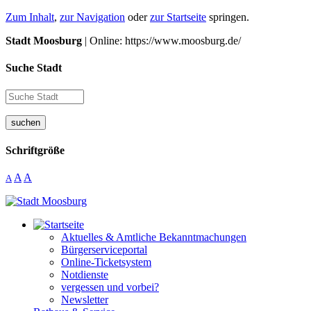
Zum Inhalt
,
zur Navigation
oder
zur Startseite
springen.
Stadt Moosburg
| Online: https://www.moosburg.de/
Suche Stadt
suchen
Schriftgröße
A
A
A
Aktuelles & Amtliche Bekanntmachungen
Bürgerserviceportal
Online-Ticketsystem
Notdienste
vergessen und vorbei?
Newsletter