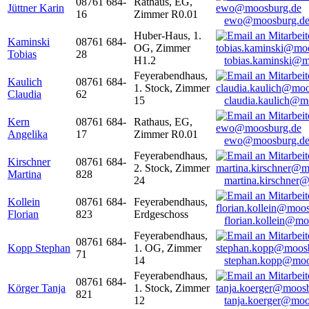
08761 684-
Rathaus, EG,
Jüttner Karin
16
Zimmer R0.01
ewo@moosburg.d
Huber-Haus, 1.
Kaminski
08761 684-
OG, Zimmer
Tobias
28
H1.2
tobias.kaminski@m
Feyerabendhaus,
Kaulich
08761 684-
1. Stock, Zimmer
Claudia
62
15
claudia.kaulich@m
Kern
08761 684-
Rathaus, EG,
Angelika
17
Zimmer R0.01
ewo@moosburg.d
Feyerabendhaus,
Kirschner
08761 684-
2. Stock, Zimmer
Martina
828
24
martina.kirschner
Kollein
08761 684-
Feyerabendhaus,
Florian
823
Erdgeschoss
florian.kollein@m
Feyerabendhaus,
08761 684-
Kopp Stephan
1. OG, Zimmer
71
14
stephan.kopp@moo
Feyerabendhaus,
08761 684-
Körger Tanja
1. Stock, Zimmer
821
12
tanja.koerger@moo