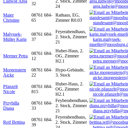
Ludwig Anja
2. Stock, Zimmer
32
24
anja.ludwig@moos
Maier
08761 684-
Rathaus, EG,
Christine
65
Zimmer R0.03
standesamt@moosb
Feyerabendhaus,
Malyssek-
08761 684-
2. Stock, Zimmer
Müller Karin
37
karin.malyssek-
21
mueller@moosburg.
Huber-Haus, 2.
08761 684-
Mermer Petra
OG, Zimmer
12
H2.1
petra.mermer@moo
Morgenstern
08761 684-
Hypo-Gebäude,
Aicke
22
3. Stock
aicke.morgenster
Huber-Haus, 2.
Pfanzelt
08761 684-
OG, Zimmer
Nicole
815
H2.1
nicole.pfanzelt@m
Feyberabendhaus,
Przybilla
08761 684-
2. Stock, Zimmer
Diana
33
21
diana.przybilla@m
Feyerabendhaus,
08761 684-
Reif Bettina
2. Stock, Zimmer
39
24
bettina.reif@moosb