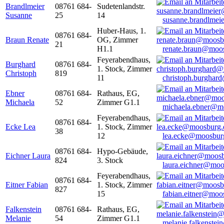
Brandlmeier
08761 684-
Sudetenlandstr.
Susanne
25
14
susanne.brandlme
Huber-Haus, 1.
08761 684-
Braun Renate
OG, Zimmer
21
H1.1
renate.braun@moo
Feyerabendhaus,
Burghard
08761 684-
1. Stock, Zimmer
Christoph
819
11
christoph.burghar
Ebner
08761 684-
Rathaus, EG,
Michaela
52
Zimmer G1.1
michaela.ebner@m
Feyerabendhaus,
08761 684-
Ecke Lea
1. Stock, Zimmer
38
12
lea.ecke@moosbur
08761 684-
Hypo-Gebäude,
Eichner Laura
824
3. Stock
laura.eichner@moo
Feyerabendhaus,
08761 684-
Eitner Fabian
1. Stock, Zimmer
827
15
fabian.eitner@moo
Falkenstein
08761 684-
Rathaus, EG,
Melanie
54
Zimmer G1.1
melanie.falkenste