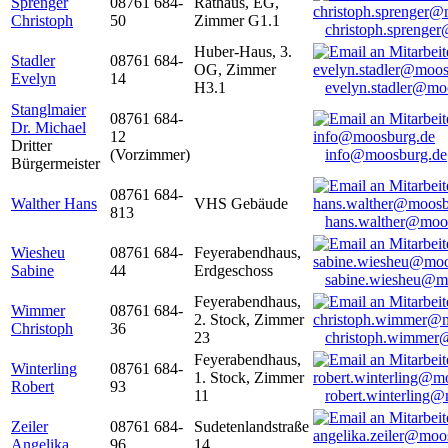
Sprenger
08761 684-
Rathaus, EG,
Christoph
50
Zimmer G1.1
christoph.sprenge
Huber-Haus, 3.
Stadler
08761 684-
OG, Zimmer
Evelyn
14
H3.1
evelyn.stadler@mo
Stanglmaier
08761 684-
Dr. Michael
12
Dritter
(Vorzimmer)
info@moosburg.de
Bürgermeister
08761 684-
Walther Hans
VHS Gebäude
813
hans.walther@moo
Wiesheu
08761 684-
Feyerabendhaus,
Sabine
44
Erdgeschoss
sabine.wiesheu@m
Feyerabendhaus,
Wimmer
08761 684-
2. Stock, Zimmer
Christoph
36
23
christoph.wimmer
Feyerabendhaus,
Winterling
08761 684-
1. Stock, Zimmer
Robert
93
11
robert.winterling
Zeiler
08761 684-
Sudetenlandstraße
Angelika
96
14