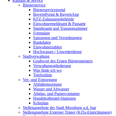
Rathaus & Service
Bürgerservice
Bürgerserviceportal
BayernPortal & BayernApp
KFZ-Zulassungsbehörde
Einwohnermeldeamt & Passamt
Standesamt und Trauungszimmer
Formulare
Satzungen und Verordnungen
Bankdaten
Einwohnerzahlen
Hochwasser-/ Unwetterdienst
Stadtverwaltung
Grußwort des Ersten Bürgermeisters
Verwaltungsgliederung
Was finde ich wo
Telefonliste
Ver- und Entsorgung
Abfallentsorgung
Wasser und Abwasser
Altglas- und Papiercontainer
Hundekotbeutel-Stationen
Kehrplan
Stellenangebote der Stadt Moosburg a.d. Isar
Stellenangebote Externer Träger (KiTa-Einrichtungen)