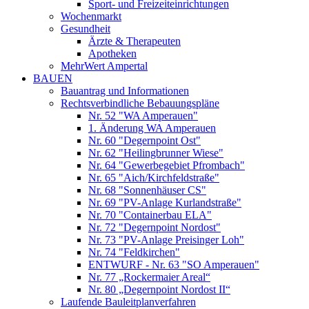
Sport- und Freizeiteinrichtungen
Wochenmarkt
Gesundheit
Ärzte & Therapeuten
Apotheken
MehrWert Ampertal
BAUEN
Bauantrag und Informationen
Rechtsverbindliche Bebauungspläne
Nr. 52 "WA Amperauen"
1. Änderung WA Amperauen
Nr. 60 "Degernpoint Ost"
Nr. 62 "Heilingbrunner Wiese"
Nr. 64 "Gewerbegebiet Pfrombach"
Nr. 65 "Aich/Kirchfeldstraße"
Nr. 68 "Sonnenhäuser CS"
Nr. 69 "PV-Anlage Kurlandstraße"
Nr. 70 "Containerbau ELA"
Nr. 72 "Degernpoint Nordost"
Nr. 73 "PV-Anlage Preisinger Loh"
Nr. 74 "Feldkirchen"
ENTWURF - Nr. 63 "SO Amperauen"
Nr. 77 „Rockermaier Areal“
Nr. 80 „Degernpoint Nordost II“
Laufende Bauleitplanverfahren