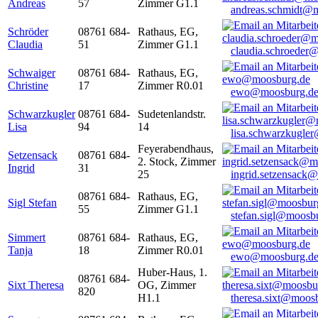
Andreas
57
Zimmer G1.1
andreas.schmidt@
Schröder
08761 684-
Rathaus, EG,
Claudia
51
Zimmer G1.1
claudia.schroeder
Schwaiger
08761 684-
Rathaus, EG,
Christine
17
Zimmer R0.01
ewo@moosburg.d
Schwarzkugler
08761 684-
Sudetenlandstr.
Lisa
94
14
lisa.schwarzkugle
Feyerabendhaus,
Setzensack
08761 684-
2. Stock, Zimmer
Ingrid
31
25
ingrid.setzensack
08761 684-
Rathaus, EG,
Sigl Stefan
55
Zimmer G1.1
stefan.sigl@moosb
Simmert
08761 684-
Rathaus, EG,
Tanja
18
Zimmer R0.01
ewo@moosburg.d
Huber-Haus, 1.
08761 684-
Sixt Theresa
OG, Zimmer
820
H1.1
theresa.sixt@moos