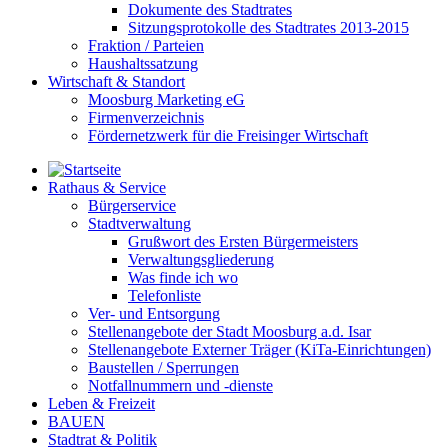
Dokumente des Stadtrates
Sitzungsprotokolle des Stadtrates 2013-2015
Fraktion / Parteien
Haushaltssatzung
Wirtschaft & Standort
Moosburg Marketing eG
Firmenverzeichnis
Fördernetzwerk für die Freisinger Wirtschaft
Rathaus & Service
Bürgerservice
Stadtverwaltung
Grußwort des Ersten Bürgermeisters
Verwaltungsgliederung
Was finde ich wo
Telefonliste
Ver- und Entsorgung
Stellenangebote der Stadt Moosburg a.d. Isar
Stellenangebote Externer Träger (KiTa-Einrichtungen)
Baustellen / Sperrungen
Notfallnummern und -dienste
Leben & Freizeit
BAUEN
Stadtrat & Politik