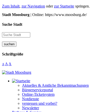
Zum Inhalt
,
zur Navigation
oder
zur Startseite
springen.
Stadt Moosburg
| Online: https://www.moosburg.de/
Suche Stadt
suchen
Schriftgröße
A
A
A
Aktuelles & Amtliche Bekanntmachungen
Bürgerserviceportal
Online-Ticketsystem
Notdienste
vergessen und vorbei?
Newsletter