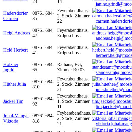
23
14
janine.grindl@moo
Feyerabendhaus,
Hadersdorfer
08761 684-
2. Stock, Zimmer
Carmen
35
22
carmen.hadersdor
08761 684-
Feyerabendhaus,
Heigl Andreas
47
Erdgeschoss
andreas.heigl@moo
08761 684-
Feyerabendhaus,
Held Herbert
41
Erdgeschoss
herbert.held@moos
Holzner
08761 684-
Rathaus, EG,
Ingrid
65
Zimmer R0.03
standesamt@moosb
Feyerabendhaus,
08761 684-
Hüther Julia
2. Stock, Zimmer
810
21
julia.huether@moo
Feyerabendhaus,
08761 684-
Jäckel Tim
1. Stock, Zimmer
92
11
tim.jaeckel@moosb
Feyberabendhaus,
Johal-Mangat
08761 684-
2. Stock, Zimmer
Viktoria
818
21
viktoria.johal-ma