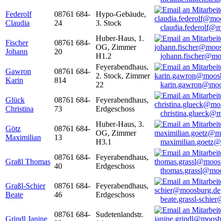
Federolf
08761 684-
Hypo-Gebäude,
Claudia
24
3. Stock
claudia.federolf@
Huber-Haus, 1.
Fischer
08761 684-
OG, Zimmer
Johann
20
H1.2
johann.fischer@mo
Feyerabendhaus,
Gawron
08761 684-
2. Stock, Zimmer
Karin
814
22
karin.gawron@moo
Glück
08761 684-
Feyerabendhaus,
Christina
73
Erdgeschoss
christina.glueck@
Huber-Haus, 3.
Götz
08761 684-
OG, Zimmer
Maximilian
13
H3.1
maximilian.goetz
08761 684-
Feyerabendhaus,
Graßl Thomas
40
Erdgeschoss
thomas.grassl@mo
Graßl-Schier
08761 684-
Feyerabendhaus,
Beate
46
Erdgeschoss
beate.grassl-schi
08761 684-
Sudetenlandstr.
Grindl Janine