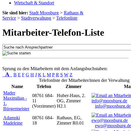
Wirtschaft & Standort
Sie sind hier:
Stadt Moosburg
>
Rathaus &
Service
>
Stadtverwaltung
>
Telefonliste
Mitarbeiter-Telefon-Liste
Sprung zu den Mitarbeitern mit dem Anfangsbuchstaben:
A
B
E
F
G
H
J
K
L
M
P
R
S
W
Z
Telefonliste der Mitarbeiter/innen der Verwaltung
Name
Telefon
Zimmer
Mai
Mader
08761 684-
Huber-Haus, 2.
Maximilian -
11
OG, Zimmer
1.
(Vorzimmer)
H2.1
info@moosburg.de
Bürgermeister
Adamski
08761 684-
Rathaus, EG,
Madeleine
18
Zimmer R0.01
ewo@moosburg.d