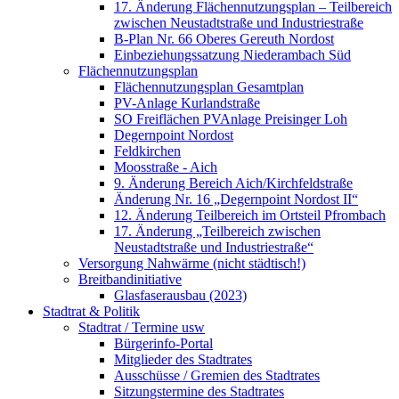
17. Änderung Flächennutzungsplan – Teilbereich
zwischen Neustadtstraße und Industriestraße
B-Plan Nr. 66 Oberes Gereuth Nordost
Einbeziehungssatzung Niederambach Süd
Flächennutzungsplan
Flächennutzungsplan Gesamtplan
PV-Anlage Kurlandstraße
SO Freiflächen PV­Anlage Preisinger Loh
Degernpoint Nordost
Feldkirchen
Moosstraße - Aich
9. Änderung Bereich Aich/Kirchfeldstraße
Änderung Nr. 16 „Degernpoint Nordost II“
12. Änderung Teilbereich im Ortsteil Pfrombach
17. Änderung „Teilbereich zwischen
Neustadtstraße und Industriestraße“
Versorgung Nahwärme (nicht städtisch!)
Breitbandinitiative
Glasfaserausbau (2023)
Stadtrat & Politik
Stadtrat / Termine usw
Bürgerinfo-Portal
Mitglieder des Stadtrates
Ausschüsse / Gremien des Stadtrates
Sitzungstermine des Stadtrates