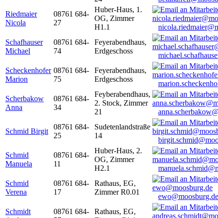
Huber-Haus, 1.
Riedmaier
08761 684-
OG, Zimmer
Nicola
27
H1.1
nicola.riedmaier@
Schafhauser
08761 684-
Feyerabendhaus,
Michael
74
Erdgeschoss
michael.schafhaus
Scheckenhofer
08761 684-
Feyerabendhaus,
Marion
75
Erdgeschoss
marion.scheckenh
Feyberabendhaus,
Scherbakow
08761 684-
2. Stock, Zimmer
Anna
34
21
anna.scherbakow@
08761 684-
Sudetenlandstraße
Schmid Birgit
25
14
birgit.schmid@moo
Huber-Haus, 2.
Schmid
08761 684-
OG, Zimmer
Manuela
11
H2.1
manuela.schmid@m
Schmid
08761 684-
Rathaus, EG,
Verena
17
Zimmer R0.01
ewo@moosburg.d
Schmidt
08761 684-
Rathaus, EG,