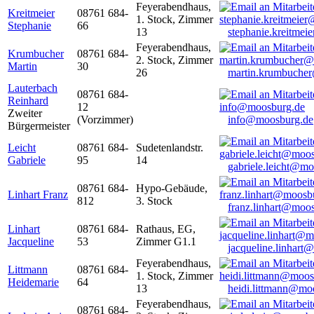
Feyerabendhaus,
Kreitmeier
08761 684-
1. Stock, Zimmer
Stephanie
66
13
stephanie.kreitme
Feyerabendhaus,
Krumbucher
08761 684-
2. Stock, Zimmer
Martin
30
26
martin.krumbuche
Lauterbach
08761 684-
Reinhard
12
Zweiter
(Vorzimmer)
info@moosburg.de
Bürgermeister
Leicht
08761 684-
Sudetenlandstr.
Gabriele
95
14
gabriele.leicht@m
08761 684-
Hypo-Gebäude,
Linhart Franz
812
3. Stock
franz.linhart@moo
Linhart
08761 684-
Rathaus, EG,
Jacqueline
53
Zimmer G1.1
jacqueline.linhart
Feyerabendhaus,
Littmann
08761 684-
1. Stock, Zimmer
Heidemarie
64
13
heidi.littmann@mo
Feyerabendhaus,
08761 684-