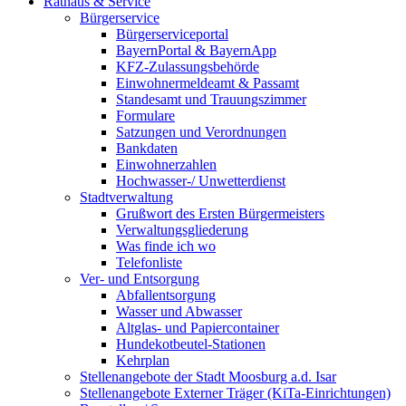
Rathaus & Service
Bürgerservice
Bürgerserviceportal
BayernPortal & BayernApp
KFZ-Zulassungsbehörde
Einwohnermeldeamt & Passamt
Standesamt und Trauungszimmer
Formulare
Satzungen und Verordnungen
Bankdaten
Einwohnerzahlen
Hochwasser-/ Unwetterdienst
Stadtverwaltung
Grußwort des Ersten Bürgermeisters
Verwaltungsgliederung
Was finde ich wo
Telefonliste
Ver- und Entsorgung
Abfallentsorgung
Wasser und Abwasser
Altglas- und Papiercontainer
Hundekotbeutel-Stationen
Kehrplan
Stellenangebote der Stadt Moosburg a.d. Isar
Stellenangebote Externer Träger (KiTa-Einrichtungen)