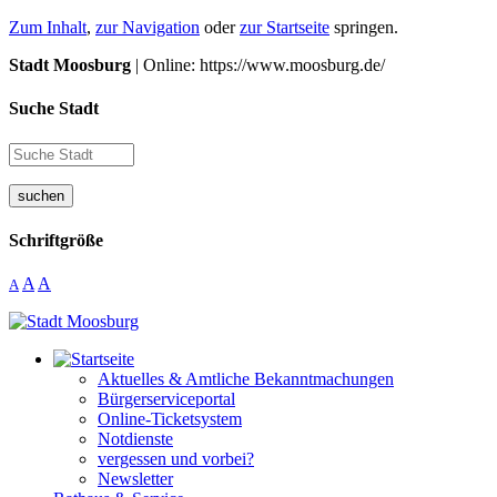
Zum Inhalt
,
zur Navigation
oder
zur Startseite
springen.
Stadt Moosburg
| Online: https://www.moosburg.de/
Suche Stadt
suchen
Schriftgröße
A
A
A
Aktuelles & Amtliche Bekanntmachungen
Bürgerserviceportal
Online-Ticketsystem
Notdienste
vergessen und vorbei?
Newsletter