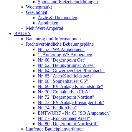
Sport- und Freizeiteinrichtungen
Wochenmarkt
Gesundheit
Ärzte & Therapeuten
Apotheken
MehrWert Ampertal
BAUEN
Bauantrag und Informationen
Rechtsverbindliche Bebauungspläne
Nr. 52 "WA Amperauen"
1. Änderung WA Amperauen
Nr. 60 "Degernpoint Ost"
Nr. 62 "Heilingbrunner Wiese"
Nr. 64 "Gewerbegebiet Pfrombach"
Nr. 65 "Aich/Kirchfeldstraße"
Nr. 68 "Sonnenhäuser CS"
Nr. 69 "PV-Anlage Kurlandstraße"
Nr. 70 "Containerbau ELA"
Nr. 72 "Degernpoint Nordost"
Nr. 73 "PV-Anlage Preisinger Loh"
Nr. 74 "Feldkirchen"
ENTWURF - Nr. 63 "SO Amperauen"
Nr. 77 „Rockermaier Areal“
Nr. 80 „Degernpoint Nordost II“
Laufende Bauleitplanverfahren