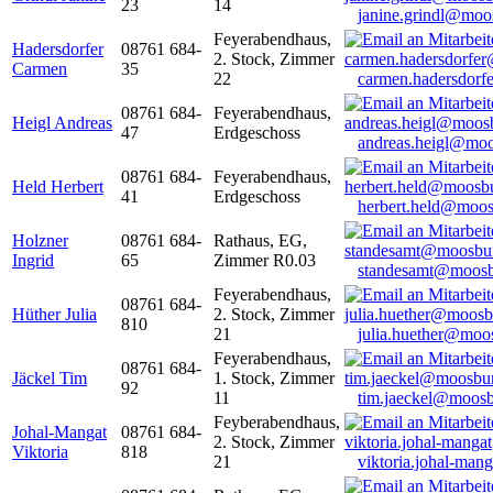
23
14
janine.grindl@moo
Feyerabendhaus,
Hadersdorfer
08761 684-
2. Stock, Zimmer
Carmen
35
22
carmen.hadersdor
08761 684-
Feyerabendhaus,
Heigl Andreas
47
Erdgeschoss
andreas.heigl@moo
08761 684-
Feyerabendhaus,
Held Herbert
41
Erdgeschoss
herbert.held@moos
Holzner
08761 684-
Rathaus, EG,
Ingrid
65
Zimmer R0.03
standesamt@moosb
Feyerabendhaus,
08761 684-
Hüther Julia
2. Stock, Zimmer
810
21
julia.huether@moo
Feyerabendhaus,
08761 684-
Jäckel Tim
1. Stock, Zimmer
92
11
tim.jaeckel@moosb
Feyberabendhaus,
Johal-Mangat
08761 684-
2. Stock, Zimmer
Viktoria
818
21
viktoria.johal-ma