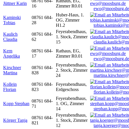
08761 684-
Rathaus, EG,
Jüttner Karin
16
Zimmer R0.01
ewo@moosburg.d
Huber-Haus, 1.
Kaminski
08761 684-
OG, Zimmer
Tobias
28
H1.2
tobias.kaminski@m
Feyerabendhaus,
Kaulich
08761 684-
1. Stock, Zimmer
Claudia
62
15
claudia.kaulich@m
Kern
08761 684-
Rathaus, EG,
Angelika
17
Zimmer R0.01
ewo@moosburg.d
Feyerabendhaus,
Kirschner
08761 684-
2. Stock, Zimmer
Martina
828
24
martina.kirschner
Kollein
08761 684-
Feyerabendhaus,
Florian
823
Erdgeschoss
florian.kollein@m
Feyerabendhaus,
08761 684-
Kopp Stephan
1. OG, Zimmer
71
14
stephan.kopp@moo
Feyerabendhaus,
08761 684-
Körger Tanja
1. Stock, Zimmer
821
12
tanja.koerger@moo