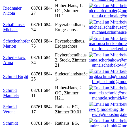
Huber-Haus, 1.
Riedmaier
08761 684-
OG, Zimmer
Nicola
27
H1.1
nicola.riedmaier@
Schafhauser
08761 684-
Feyerabendhaus,
Michael
74
Erdgeschoss
michael.schafhaus
Scheckenhofer
08761 684-
Feyerabendhaus,
Marion
75
Erdgeschoss
marion.scheckenh
Feyberabendhaus,
Scherbakow
08761 684-
2. Stock, Zimmer
Anna
34
21
anna.scherbakow@
08761 684-
Sudetenlandstraße
Schmid Birgit
25
14
birgit.schmid@moo
Huber-Haus, 2.
Schmid
08761 684-
OG, Zimmer
Manuela
11
H2.1
manuela.schmid@m
Schmid
08761 684-
Rathaus, EG,
Verena
17
Zimmer R0.01
ewo@moosburg.d
Schmidt
08761 684-
Rathaus, EG,