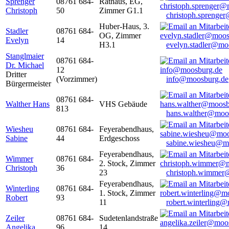
Sprenger
08761 684-
Rathaus, EG,
Christoph
50
Zimmer G1.1
christoph.sprenge
Huber-Haus, 3.
Stadler
08761 684-
OG, Zimmer
Evelyn
14
H3.1
evelyn.stadler@mo
Stanglmaier
08761 684-
Dr. Michael
12
Dritter
(Vorzimmer)
info@moosburg.de
Bürgermeister
08761 684-
Walther Hans
VHS Gebäude
813
hans.walther@moo
Wiesheu
08761 684-
Feyerabendhaus,
Sabine
44
Erdgeschoss
sabine.wiesheu@m
Feyerabendhaus,
Wimmer
08761 684-
2. Stock, Zimmer
Christoph
36
23
christoph.wimmer
Feyerabendhaus,
Winterling
08761 684-
1. Stock, Zimmer
Robert
93
11
robert.winterling
Zeiler
08761 684-
Sudetenlandstraße
Angelika
96
14