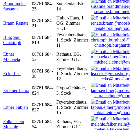
Brandlmeier
08761 684-
Sudetenlandstr.
Susanne
25
14
susanne.brandlme
Huber-Haus, 1.
08761 684-
Braun Renate
OG, Zimmer
21
H1.1
renate.braun@moo
Feyerabendhaus,
Burghard
08761 684-
1. Stock, Zimmer
Christoph
819
11
christoph.burghar
Ebner
08761 684-
Rathaus, EG,
Michaela
52
Zimmer G1.1
michaela.ebner@m
Feyerabendhaus,
08761 684-
Ecke Lea
1. Stock, Zimmer
38
12
lea.ecke@moosbur
08761 684-
Hypo-Gebäude,
Eichner Laura
824
3. Stock
laura.eichner@moo
Feyerabendhaus,
08761 684-
Eitner Fabian
1. Stock, Zimmer
827
15
fabian.eitner@moo
Falkenstein
08761 684-
Rathaus, EG,
Melanie
54
Zimmer G1.1
melanie.falkenste