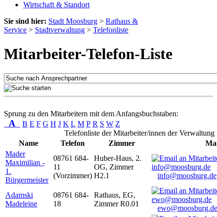
Wirtschaft & Standort
Sie sind hier:
Stadt Moosburg
>
Rathaus &
Service
>
Stadtverwaltung
>
Telefonliste
Mitarbeiter-Telefon-Liste
Sprung zu den Mitarbeitern mit dem Anfangsbuchstaben:
A
B
E
F
G
H
J
K
L
M
P
R
S
W
Z
Telefonliste der Mitarbeiter/innen der Verwaltung
Name
Telefon
Zimmer
Mai
Mader
08761 684-
Huber-Haus, 2.
Maximilian -
11
OG, Zimmer
1.
(Vorzimmer)
H2.1
info@moosburg.de
Bürgermeister
Adamski
08761 684-
Rathaus, EG,
Madeleine
18
Zimmer R0.01
ewo@moosburg.d