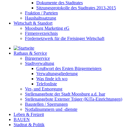
Dokumente des Stadtrates
Sitzungsprotokolle des Stadtrates 2013-2015
Fraktion / Parteien
Haushaltssatzung
Wirtschaft & Standort
Moosburg Marketing eG
Firmenverzeichnis
Fördernetzwerk für die Freisinger Wirtschaft
Rathaus & Service
Bürgerservice
Stadtverwaltung
Grußwort des Ersten Bürgermeisters
Verwaltungsgliederung
Was finde ich wo
Telefonliste
Ver- und Entsorgung
Stellenangebote der Stadt Moosburg a.d. Isar
Stellenangebote Externer Träger (KiTa-Einrichtungen)
Baustellen / Sperrungen
Notfallnummern und -dienste
Leben & Freizeit
BAUEN
Stadtrat & Politik