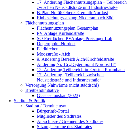
17. Änderung Flächennutzungsplan – Teilbereich
zwischen Neustadtstraße und Industriestraße
B-Plan Nr. 66 Oberes Gereuth Nordost
Einbeziehungssatzung Niederambach Süd
Flächennutzungsplan
Flächennutzungsplan Gesamtplan
PV-Anlage Kurlandstraße
SO Freiflächen PV­Anlage Preisinger Loh
Degernpoint Nordost
Feldkirchen
Moosstraße - Aich
9. Änderung Bereich Aich/Kirchfeldstraße
Änderung Nr. 16 „Degernpoint Nordost II“
12. Änderung Teilbereich im Ortsteil Pfrombach
17. Änderung „Teilbereich zwischen
Neustadtstraße und Industriestraße“
Versorgung Nahwärme (nicht städtisch!)
Breitbandinitiative
Glasfaserausbau (2023)
Stadtrat & Politik
Stadtrat / Termine usw
Bürgerinfo-Portal
Mitglieder des Stadtrates
Ausschüsse / Gremien des Stadtrates
Sitzungstermine des Stadtrates