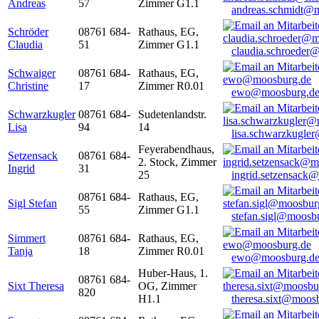
Andreas
57
Zimmer G1.1
andreas.schmidt@
Schröder
08761 684-
Rathaus, EG,
Claudia
51
Zimmer G1.1
claudia.schroeder
Schwaiger
08761 684-
Rathaus, EG,
Christine
17
Zimmer R0.01
ewo@moosburg.d
Schwarzkugler
08761 684-
Sudetenlandstr.
Lisa
94
14
lisa.schwarzkugle
Feyerabendhaus,
Setzensack
08761 684-
2. Stock, Zimmer
Ingrid
31
25
ingrid.setzensack
08761 684-
Rathaus, EG,
Sigl Stefan
55
Zimmer G1.1
stefan.sigl@moosb
Simmert
08761 684-
Rathaus, EG,
Tanja
18
Zimmer R0.01
ewo@moosburg.d
Huber-Haus, 1.
08761 684-
Sixt Theresa
OG, Zimmer
820
H1.1
theresa.sixt@moos