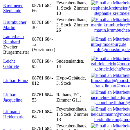
Feyerabendhaus,
Kreitmeier
08761 684-
1. Stock, Zimmer
Stephanie
66
13
stephanie.kreitme
Feyerabendhaus,
Krumbucher
08761 684-
2. Stock, Zimmer
Martin
30
26
martin.krumbuche
Lauterbach
08761 684-
Reinhard
12
Zweiter
(Vorzimmer)
info@moosburg.de
Bürgermeister
Leicht
08761 684-
Sudetenlandstr.
Gabriele
95
14
gabriele.leicht@m
08761 684-
Hypo-Gebäude,
Linhart Franz
812
3. Stock
franz.linhart@moo
Linhart
08761 684-
Rathaus, EG,
Jacqueline
53
Zimmer G1.1
jacqueline.linhart
Feyerabendhaus,
Littmann
08761 684-
1. Stock, Zimmer
Heidemarie
64
13
heidi.littmann@mo
Feyerabendhaus,
08761 684-