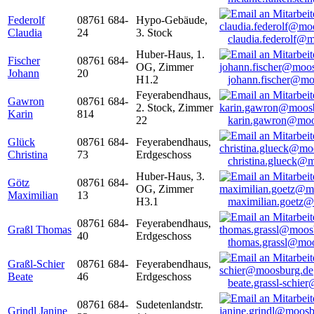
Federolf
08761 684-
Hypo-Gebäude,
Claudia
24
3. Stock
claudia.federolf@
Huber-Haus, 1.
Fischer
08761 684-
OG, Zimmer
Johann
20
H1.2
johann.fischer@mo
Feyerabendhaus,
Gawron
08761 684-
2. Stock, Zimmer
Karin
814
22
karin.gawron@moo
Glück
08761 684-
Feyerabendhaus,
Christina
73
Erdgeschoss
christina.glueck@
Huber-Haus, 3.
Götz
08761 684-
OG, Zimmer
Maximilian
13
H3.1
maximilian.goetz
08761 684-
Feyerabendhaus,
Graßl Thomas
40
Erdgeschoss
thomas.grassl@mo
Graßl-Schier
08761 684-
Feyerabendhaus,
Beate
46
Erdgeschoss
beate.grassl-schi
08761 684-
Sudetenlandstr.
Grindl Janine