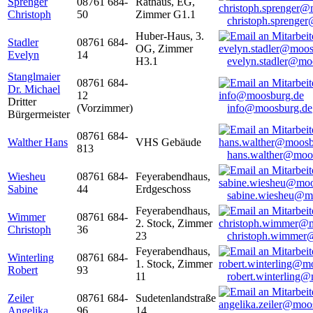
Sprenger
08761 684-
Rathaus, EG,
Christoph
50
Zimmer G1.1
christoph.sprenge
Huber-Haus, 3.
Stadler
08761 684-
OG, Zimmer
Evelyn
14
H3.1
evelyn.stadler@mo
Stanglmaier
08761 684-
Dr. Michael
12
Dritter
(Vorzimmer)
info@moosburg.de
Bürgermeister
08761 684-
Walther Hans
VHS Gebäude
813
hans.walther@moo
Wiesheu
08761 684-
Feyerabendhaus,
Sabine
44
Erdgeschoss
sabine.wiesheu@m
Feyerabendhaus,
Wimmer
08761 684-
2. Stock, Zimmer
Christoph
36
23
christoph.wimmer
Feyerabendhaus,
Winterling
08761 684-
1. Stock, Zimmer
Robert
93
11
robert.winterling
Zeiler
08761 684-
Sudetenlandstraße
Angelika
96
14