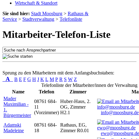
Wirtschaft & Standort
Sie sind hier:
Stadt Moosburg
>
Rathaus &
Service
>
Stadtverwaltung
>
Telefonliste
Mitarbeiter-Telefon-Liste
Sprung zu den Mitarbeitern mit dem Anfangsbuchstaben:
A
B
E
F
G
H
J
K
L
M
P
R
S
W
Z
Telefonliste der Mitarbeiter/innen der Verwaltung
Name
Telefon
Zimmer
Mai
Mader
08761 684-
Huber-Haus, 2.
Maximilian -
11
OG, Zimmer
1.
(Vorzimmer)
H2.1
info@moosburg.de
Bürgermeister
Adamski
08761 684-
Rathaus, EG,
Madeleine
18
Zimmer R0.01
ewo@moosburg.d