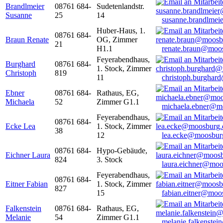
Brandlmeier
08761 684-
Sudetenlandstr.
Susanne
25
14
susanne.brandlme
Huber-Haus, 1.
08761 684-
Braun Renate
OG, Zimmer
21
H1.1
renate.braun@moo
Feyerabendhaus,
Burghard
08761 684-
1. Stock, Zimmer
Christoph
819
11
christoph.burghar
Ebner
08761 684-
Rathaus, EG,
Michaela
52
Zimmer G1.1
michaela.ebner@m
Feyerabendhaus,
08761 684-
Ecke Lea
1. Stock, Zimmer
38
12
lea.ecke@moosbur
08761 684-
Hypo-Gebäude,
Eichner Laura
824
3. Stock
laura.eichner@moo
Feyerabendhaus,
08761 684-
Eitner Fabian
1. Stock, Zimmer
827
15
fabian.eitner@moo
Falkenstein
08761 684-
Rathaus, EG,
Melanie
54
Zimmer G1.1
melanie.falkenste