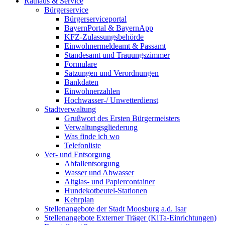
Rathaus & Service
Bürgerservice
Bürgerserviceportal
BayernPortal & BayernApp
KFZ-Zulassungsbehörde
Einwohnermeldeamt & Passamt
Standesamt und Trauungszimmer
Formulare
Satzungen und Verordnungen
Bankdaten
Einwohnerzahlen
Hochwasser-/ Unwetterdienst
Stadtverwaltung
Grußwort des Ersten Bürgermeisters
Verwaltungsgliederung
Was finde ich wo
Telefonliste
Ver- und Entsorgung
Abfallentsorgung
Wasser und Abwasser
Altglas- und Papiercontainer
Hundekotbeutel-Stationen
Kehrplan
Stellenangebote der Stadt Moosburg a.d. Isar
Stellenangebote Externer Träger (KiTa-Einrichtungen)