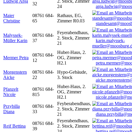
Ludwig Anja
2. Stock, Zimmer
32
24
anja.ludwig@moos
Maier
08761 684-
Rathaus, EG,
Christine
65
Zimmer R0.03
standesamt@moosb
Feyerabendhaus,
Malyssek-
08761 684-
2. Stock, Zimmer
Müller Karin
37
karin.malyssek-
21
mueller@moosburg.
Huber-Haus, 2.
08761 684-
Mermer Petra
OG, Zimmer
12
H2.1
petra.mermer@moo
Morgenstern
08761 684-
Hypo-Gebäude,
Aicke
22
3. Stock
aicke.morgenster
Huber-Haus, 2.
Pfanzelt
08761 684-
OG, Zimmer
Nicole
815
H2.1
nicole.pfanzelt@m
Feyberabendhaus,
Przybilla
08761 684-
2. Stock, Zimmer
Diana
33
21
diana.przybilla@m
Feyerabendhaus,
08761 684-
Reif Bettina
2. Stock, Zimmer
39
24
bettina.reif@moosb