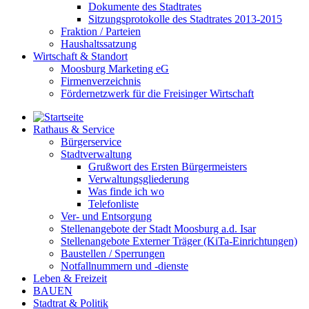
Dokumente des Stadtrates
Sitzungsprotokolle des Stadtrates 2013-2015
Fraktion / Parteien
Haushaltssatzung
Wirtschaft & Standort
Moosburg Marketing eG
Firmenverzeichnis
Fördernetzwerk für die Freisinger Wirtschaft
Rathaus & Service
Bürgerservice
Stadtverwaltung
Grußwort des Ersten Bürgermeisters
Verwaltungsgliederung
Was finde ich wo
Telefonliste
Ver- und Entsorgung
Stellenangebote der Stadt Moosburg a.d. Isar
Stellenangebote Externer Träger (KiTa-Einrichtungen)
Baustellen / Sperrungen
Notfallnummern und -dienste
Leben & Freizeit
BAUEN
Stadtrat & Politik