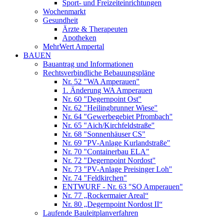
Sport- und Freizeiteinrichtungen
Wochenmarkt
Gesundheit
Ärzte & Therapeuten
Apotheken
MehrWert Ampertal
BAUEN
Bauantrag und Informationen
Rechtsverbindliche Bebauungspläne
Nr. 52 "WA Amperauen"
1. Änderung WA Amperauen
Nr. 60 "Degernpoint Ost"
Nr. 62 "Heilingbrunner Wiese"
Nr. 64 "Gewerbegebiet Pfrombach"
Nr. 65 "Aich/Kirchfeldstraße"
Nr. 68 "Sonnenhäuser CS"
Nr. 69 "PV-Anlage Kurlandstraße"
Nr. 70 "Containerbau ELA"
Nr. 72 "Degernpoint Nordost"
Nr. 73 "PV-Anlage Preisinger Loh"
Nr. 74 "Feldkirchen"
ENTWURF - Nr. 63 "SO Amperauen"
Nr. 77 „Rockermaier Areal“
Nr. 80 „Degernpoint Nordost II“
Laufende Bauleitplanverfahren