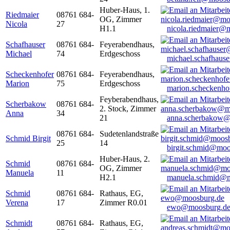
Huber-Haus, 1.
Riedmaier
08761 684-
OG, Zimmer
Nicola
27
H1.1
nicola.riedmaier@
Schafhauser
08761 684-
Feyerabendhaus,
Michael
74
Erdgeschoss
michael.schafhaus
Scheckenhofer
08761 684-
Feyerabendhaus,
Marion
75
Erdgeschoss
marion.scheckenh
Feyberabendhaus,
Scherbakow
08761 684-
2. Stock, Zimmer
Anna
34
21
anna.scherbakow@
08761 684-
Sudetenlandstraße
Schmid Birgit
25
14
birgit.schmid@moo
Huber-Haus, 2.
Schmid
08761 684-
OG, Zimmer
Manuela
11
H2.1
manuela.schmid@m
Schmid
08761 684-
Rathaus, EG,
Verena
17
Zimmer R0.01
ewo@moosburg.d
Schmidt
08761 684-
Rathaus, EG,