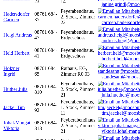
23
14
janine.grindl@moo
Feyerabendhaus,
Hadersdorfer
08761 684-
2. Stock, Zimmer
Carmen
35
22
carmen.hadersdor
08761 684-
Feyerabendhaus,
Heigl Andreas
47
Erdgeschoss
andreas.heigl@moo
08761 684-
Feyerabendhaus,
Held Herbert
41
Erdgeschoss
herbert.held@moos
Holzner
08761 684-
Rathaus, EG,
Ingrid
65
Zimmer R0.03
standesamt@moosb
Feyerabendhaus,
08761 684-
Hüther Julia
2. Stock, Zimmer
810
21
julia.huether@moo
Feyerabendhaus,
08761 684-
Jäckel Tim
1. Stock, Zimmer
92
11
tim.jaeckel@moosb
Feyberabendhaus,
Johal-Mangat
08761 684-
2. Stock, Zimmer
Viktoria
818
21
viktoria.johal-ma