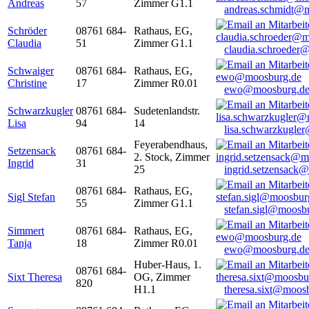
Andreas
57
Zimmer G1.1
andreas.schmidt@
Schröder
08761 684-
Rathaus, EG,
Claudia
51
Zimmer G1.1
claudia.schroeder
Schwaiger
08761 684-
Rathaus, EG,
Christine
17
Zimmer R0.01
ewo@moosburg.d
Schwarzkugler
08761 684-
Sudetenlandstr.
Lisa
94
14
lisa.schwarzkugle
Feyerabendhaus,
Setzensack
08761 684-
2. Stock, Zimmer
Ingrid
31
25
ingrid.setzensack
08761 684-
Rathaus, EG,
Sigl Stefan
55
Zimmer G1.1
stefan.sigl@moosb
Simmert
08761 684-
Rathaus, EG,
Tanja
18
Zimmer R0.01
ewo@moosburg.d
Huber-Haus, 1.
08761 684-
Sixt Theresa
OG, Zimmer
820
H1.1
theresa.sixt@moos