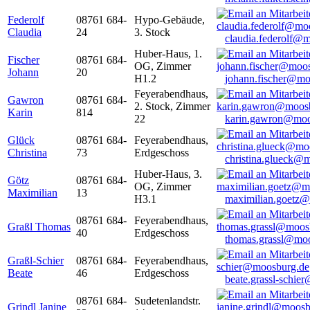
Federolf
08761 684-
Hypo-Gebäude,
Claudia
24
3. Stock
claudia.federolf@
Huber-Haus, 1.
Fischer
08761 684-
OG, Zimmer
Johann
20
H1.2
johann.fischer@mo
Feyerabendhaus,
Gawron
08761 684-
2. Stock, Zimmer
Karin
814
22
karin.gawron@moo
Glück
08761 684-
Feyerabendhaus,
Christina
73
Erdgeschoss
christina.glueck@
Huber-Haus, 3.
Götz
08761 684-
OG, Zimmer
Maximilian
13
H3.1
maximilian.goetz
08761 684-
Feyerabendhaus,
Graßl Thomas
40
Erdgeschoss
thomas.grassl@mo
Graßl-Schier
08761 684-
Feyerabendhaus,
Beate
46
Erdgeschoss
beate.grassl-schi
08761 684-
Sudetenlandstr.
Grindl Janine