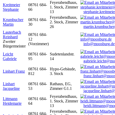
Feyerabendhaus,
Kreitmeier
08761 684-
1. Stock, Zimmer
Stephanie
66
13
stephanie.kreitme
Feyerabendhaus,
Krumbucher
08761 684-
2. Stock, Zimmer
Martin
30
26
martin.krumbuche
Lauterbach
08761 684-
Reinhard
12
Zweiter
(Vorzimmer)
info@moosburg.de
Bürgermeister
Leicht
08761 684-
Sudetenlandstr.
Gabriele
95
14
gabriele.leicht@m
08761 684-
Hypo-Gebäude,
Linhart Franz
812
3. Stock
franz.linhart@moo
Linhart
08761 684-
Rathaus, EG,
Jacqueline
53
Zimmer G1.1
jacqueline.linhart
Feyerabendhaus,
Littmann
08761 684-
1. Stock, Zimmer
Heidemarie
64
13
heidi.littmann@mo
Feyerabendhaus,
08761 684-