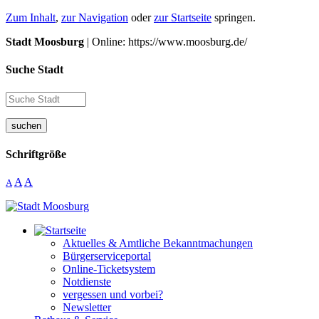
Zum Inhalt
,
zur Navigation
oder
zur Startseite
springen.
Stadt Moosburg
| Online: https://www.moosburg.de/
Suche Stadt
suchen
Schriftgröße
A
A
A
Aktuelles & Amtliche Bekanntmachungen
Bürgerserviceportal
Online-Ticketsystem
Notdienste
vergessen und vorbei?
Newsletter