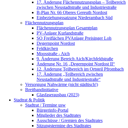
17. Änderung Flächennutzungsplan – Teilbereich
zwischen Neustadtstraße und Industriestraße
B-Plan Nr. 66 Oberes Gereuth Nordost
Einbeziehungssatzung Niederambach Süd
Flächennutzungsplan
Flächennutzungsplan Gesamtplan
PV-Anlage Kurlandstraße
SO Freiflächen PV­Anlage Preisinger Loh
Degernpoint Nordost
Feldkirchen
Moosstraße - Aich
9. Änderung Bereich Aich/Kirchfeldstraße
Änderung Nr. 16 „Degernpoint Nordost II“
12. Änderung Teilbereich im Ortsteil Pfrombach
17. Änderung „Teilbereich zwischen
Neustadtstraße und Industriestraße“
Versorgung Nahwärme (nicht städtisch!)
Breitbandinitiative
Glasfaserausbau (2023)
Stadtrat & Politik
Stadtrat / Termine usw
Bürgerinfo-Portal
Mitglieder des Stadtrates
Ausschüsse / Gremien des Stadtrates
Sitzungstermine des Stadtrates