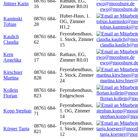
08761 684-
Rathaus, EG,
Jüttner Karin
16
Zimmer R0.01
ewo@moosburg.d
Huber-Haus, 1.
Kaminski
08761 684-
OG, Zimmer
Tobias
28
H1.2
tobias.kaminski@m
Feyerabendhaus,
Kaulich
08761 684-
1. Stock, Zimmer
Claudia
62
15
claudia.kaulich@m
Kern
08761 684-
Rathaus, EG,
Angelika
17
Zimmer R0.01
ewo@moosburg.d
Feyerabendhaus,
Kirschner
08761 684-
2. Stock, Zimmer
Martina
828
24
martina.kirschner
Kollein
08761 684-
Feyerabendhaus,
Florian
823
Erdgeschoss
florian.kollein@m
Feyerabendhaus,
08761 684-
Kopp Stephan
1. OG, Zimmer
71
14
stephan.kopp@moo
Feyerabendhaus,
08761 684-
Körger Tanja
1. Stock, Zimmer
821
12
tanja.koerger@moo