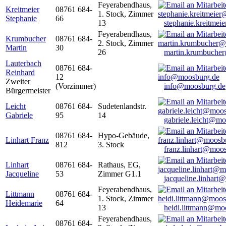
Feyerabendhaus,
Kreitmeier
08761 684-
1. Stock, Zimmer
Stephanie
66
13
stephanie.kreitme
Feyerabendhaus,
Krumbucher
08761 684-
2. Stock, Zimmer
Martin
30
26
martin.krumbuche
Lauterbach
08761 684-
Reinhard
12
Zweiter
(Vorzimmer)
info@moosburg.de
Bürgermeister
Leicht
08761 684-
Sudetenlandstr.
Gabriele
95
14
gabriele.leicht@m
08761 684-
Hypo-Gebäude,
Linhart Franz
812
3. Stock
franz.linhart@moo
Linhart
08761 684-
Rathaus, EG,
Jacqueline
53
Zimmer G1.1
jacqueline.linhart
Feyerabendhaus,
Littmann
08761 684-
1. Stock, Zimmer
Heidemarie
64
13
heidi.littmann@mo
Feyerabendhaus,
08761 684-