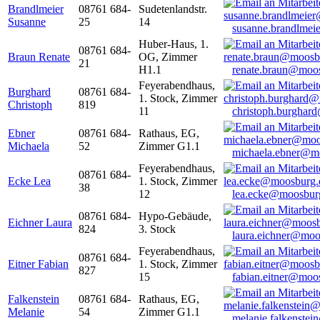
Brandlmeier
08761 684-
Sudetenlandstr.
Susanne
25
14
susanne.brandlme
Huber-Haus, 1.
08761 684-
Braun Renate
OG, Zimmer
21
H1.1
renate.braun@moo
Feyerabendhaus,
Burghard
08761 684-
1. Stock, Zimmer
Christoph
819
11
christoph.burghar
Ebner
08761 684-
Rathaus, EG,
Michaela
52
Zimmer G1.1
michaela.ebner@m
Feyerabendhaus,
08761 684-
Ecke Lea
1. Stock, Zimmer
38
12
lea.ecke@moosbur
08761 684-
Hypo-Gebäude,
Eichner Laura
824
3. Stock
laura.eichner@moo
Feyerabendhaus,
08761 684-
Eitner Fabian
1. Stock, Zimmer
827
15
fabian.eitner@moo
Falkenstein
08761 684-
Rathaus, EG,
Melanie
54
Zimmer G1.1
melanie.falkenste