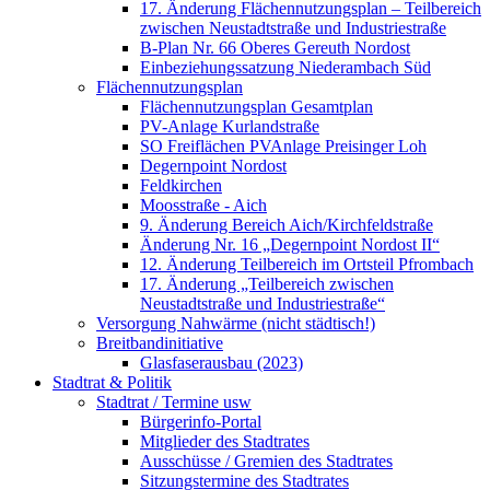
17. Änderung Flächennutzungsplan – Teilbereich
zwischen Neustadtstraße und Industriestraße
B-Plan Nr. 66 Oberes Gereuth Nordost
Einbeziehungssatzung Niederambach Süd
Flächennutzungsplan
Flächennutzungsplan Gesamtplan
PV-Anlage Kurlandstraße
SO Freiflächen PV­Anlage Preisinger Loh
Degernpoint Nordost
Feldkirchen
Moosstraße - Aich
9. Änderung Bereich Aich/Kirchfeldstraße
Änderung Nr. 16 „Degernpoint Nordost II“
12. Änderung Teilbereich im Ortsteil Pfrombach
17. Änderung „Teilbereich zwischen
Neustadtstraße und Industriestraße“
Versorgung Nahwärme (nicht städtisch!)
Breitbandinitiative
Glasfaserausbau (2023)
Stadtrat & Politik
Stadtrat / Termine usw
Bürgerinfo-Portal
Mitglieder des Stadtrates
Ausschüsse / Gremien des Stadtrates
Sitzungstermine des Stadtrates