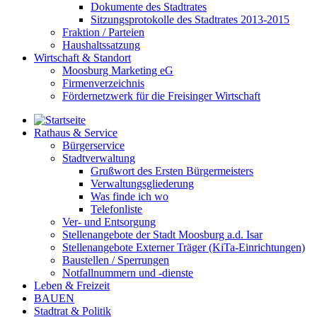
Dokumente des Stadtrates
Sitzungsprotokolle des Stadtrates 2013-2015
Fraktion / Parteien
Haushaltssatzung
Wirtschaft & Standort
Moosburg Marketing eG
Firmenverzeichnis
Fördernetzwerk für die Freisinger Wirtschaft
Rathaus & Service
Bürgerservice
Stadtverwaltung
Grußwort des Ersten Bürgermeisters
Verwaltungsgliederung
Was finde ich wo
Telefonliste
Ver- und Entsorgung
Stellenangebote der Stadt Moosburg a.d. Isar
Stellenangebote Externer Träger (KiTa-Einrichtungen)
Baustellen / Sperrungen
Notfallnummern und -dienste
Leben & Freizeit
BAUEN
Stadtrat & Politik