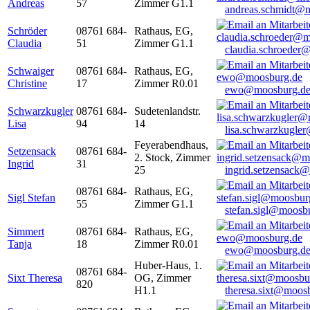
Andreas
57
Zimmer G1.1
andreas.schmidt@
Schröder
08761 684-
Rathaus, EG,
Claudia
51
Zimmer G1.1
claudia.schroeder
Schwaiger
08761 684-
Rathaus, EG,
Christine
17
Zimmer R0.01
ewo@moosburg.d
Schwarzkugler
08761 684-
Sudetenlandstr.
Lisa
94
14
lisa.schwarzkugle
Feyerabendhaus,
Setzensack
08761 684-
2. Stock, Zimmer
Ingrid
31
25
ingrid.setzensack
08761 684-
Rathaus, EG,
Sigl Stefan
55
Zimmer G1.1
stefan.sigl@moosb
Simmert
08761 684-
Rathaus, EG,
Tanja
18
Zimmer R0.01
ewo@moosburg.d
Huber-Haus, 1.
08761 684-
Sixt Theresa
OG, Zimmer
820
H1.1
theresa.sixt@moos