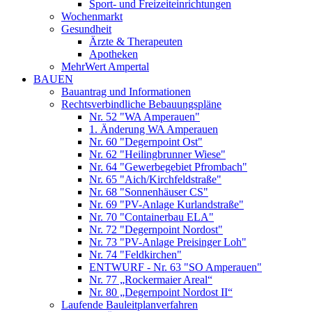
Sport- und Freizeiteinrichtungen
Wochenmarkt
Gesundheit
Ärzte & Therapeuten
Apotheken
MehrWert Ampertal
BAUEN
Bauantrag und Informationen
Rechtsverbindliche Bebauungspläne
Nr. 52 "WA Amperauen"
1. Änderung WA Amperauen
Nr. 60 "Degernpoint Ost"
Nr. 62 "Heilingbrunner Wiese"
Nr. 64 "Gewerbegebiet Pfrombach"
Nr. 65 "Aich/Kirchfeldstraße"
Nr. 68 "Sonnenhäuser CS"
Nr. 69 "PV-Anlage Kurlandstraße"
Nr. 70 "Containerbau ELA"
Nr. 72 "Degernpoint Nordost"
Nr. 73 "PV-Anlage Preisinger Loh"
Nr. 74 "Feldkirchen"
ENTWURF - Nr. 63 "SO Amperauen"
Nr. 77 „Rockermaier Areal“
Nr. 80 „Degernpoint Nordost II“
Laufende Bauleitplanverfahren