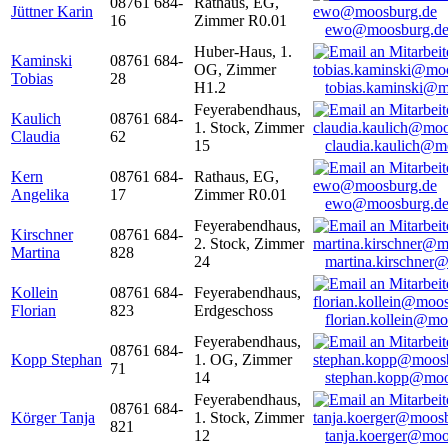
08761 684-
Rathaus, EG,
Jüttner Karin
16
Zimmer R0.01
ewo@moosburg.d
Huber-Haus, 1.
Kaminski
08761 684-
OG, Zimmer
Tobias
28
H1.2
tobias.kaminski@m
Feyerabendhaus,
Kaulich
08761 684-
1. Stock, Zimmer
Claudia
62
15
claudia.kaulich@m
Kern
08761 684-
Rathaus, EG,
Angelika
17
Zimmer R0.01
ewo@moosburg.d
Feyerabendhaus,
Kirschner
08761 684-
2. Stock, Zimmer
Martina
828
24
martina.kirschner
Kollein
08761 684-
Feyerabendhaus,
Florian
823
Erdgeschoss
florian.kollein@m
Feyerabendhaus,
08761 684-
Kopp Stephan
1. OG, Zimmer
71
14
stephan.kopp@moo
Feyerabendhaus,
08761 684-
Körger Tanja
1. Stock, Zimmer
821
12
tanja.koerger@moo