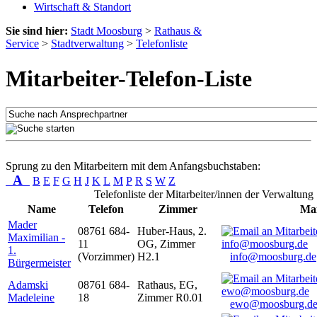
Wirtschaft & Standort
Sie sind hier:
Stadt Moosburg
>
Rathaus &
Service
>
Stadtverwaltung
>
Telefonliste
Mitarbeiter-Telefon-Liste
Sprung zu den Mitarbeitern mit dem Anfangsbuchstaben:
A
B
E
F
G
H
J
K
L
M
P
R
S
W
Z
Telefonliste der Mitarbeiter/innen der Verwaltung
Name
Telefon
Zimmer
Mai
Mader
08761 684-
Huber-Haus, 2.
Maximilian -
11
OG, Zimmer
1.
(Vorzimmer)
H2.1
info@moosburg.de
Bürgermeister
Adamski
08761 684-
Rathaus, EG,
Madeleine
18
Zimmer R0.01
ewo@moosburg.d