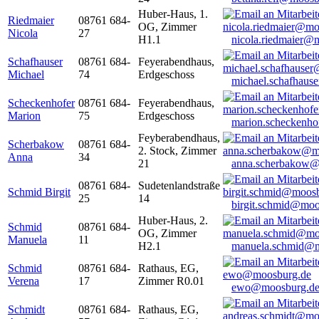
Huber-Haus, 1.
Riedmaier
08761 684-
OG, Zimmer
Nicola
27
H1.1
nicola.riedmaier@
Schafhauser
08761 684-
Feyerabendhaus,
Michael
74
Erdgeschoss
michael.schafhaus
Scheckenhofer
08761 684-
Feyerabendhaus,
Marion
75
Erdgeschoss
marion.scheckenh
Feyberabendhaus,
Scherbakow
08761 684-
2. Stock, Zimmer
Anna
34
21
anna.scherbakow@
08761 684-
Sudetenlandstraße
Schmid Birgit
25
14
birgit.schmid@moo
Huber-Haus, 2.
Schmid
08761 684-
OG, Zimmer
Manuela
11
H2.1
manuela.schmid@m
Schmid
08761 684-
Rathaus, EG,
Verena
17
Zimmer R0.01
ewo@moosburg.d
Schmidt
08761 684-
Rathaus, EG,