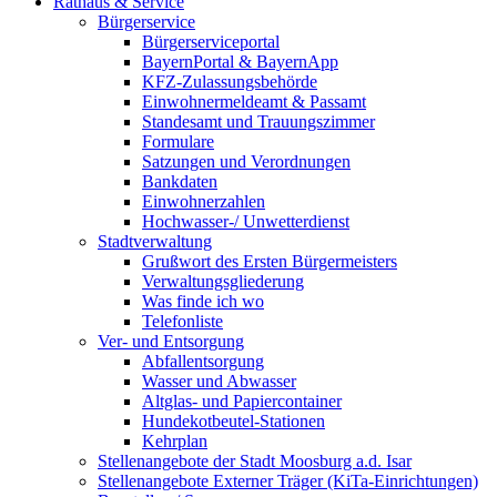
Rathaus & Service
Bürgerservice
Bürgerserviceportal
BayernPortal & BayernApp
KFZ-Zulassungsbehörde
Einwohnermeldeamt & Passamt
Standesamt und Trauungszimmer
Formulare
Satzungen und Verordnungen
Bankdaten
Einwohnerzahlen
Hochwasser-/ Unwetterdienst
Stadtverwaltung
Grußwort des Ersten Bürgermeisters
Verwaltungsgliederung
Was finde ich wo
Telefonliste
Ver- und Entsorgung
Abfallentsorgung
Wasser und Abwasser
Altglas- und Papiercontainer
Hundekotbeutel-Stationen
Kehrplan
Stellenangebote der Stadt Moosburg a.d. Isar
Stellenangebote Externer Träger (KiTa-Einrichtungen)