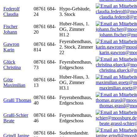
Federolf
08761 684-
Hypo-Gebäude,
Claudia
24
3. Stock
claudia.federolf@
Huber-Haus, 1.
Fischer
08761 684-
OG, Zimmer
Johann
20
H1.2
johann.fischer@mo
Feyerabendhaus,
Gawron
08761 684-
2. Stock, Zimmer
Karin
814
22
karin.gawron@moo
Glück
08761 684-
Feyerabendhaus,
Christina
73
Erdgeschoss
christina.glueck@
Huber-Haus, 3.
Götz
08761 684-
OG, Zimmer
Maximilian
13
H3.1
maximilian.goetz
08761 684-
Feyerabendhaus,
Graßl Thomas
40
Erdgeschoss
thomas.grassl@mo
Graßl-Schier
08761 684-
Feyerabendhaus,
Beate
46
Erdgeschoss
beate.grassl-schi
08761 684-
Sudetenlandstr.
Grindl Janine