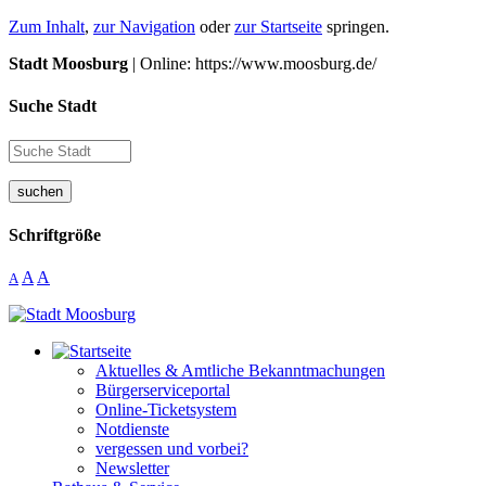
Zum Inhalt
,
zur Navigation
oder
zur Startseite
springen.
Stadt Moosburg
| Online: https://www.moosburg.de/
Suche Stadt
suchen
Schriftgröße
A
A
A
Aktuelles & Amtliche Bekanntmachungen
Bürgerserviceportal
Online-Ticketsystem
Notdienste
vergessen und vorbei?
Newsletter