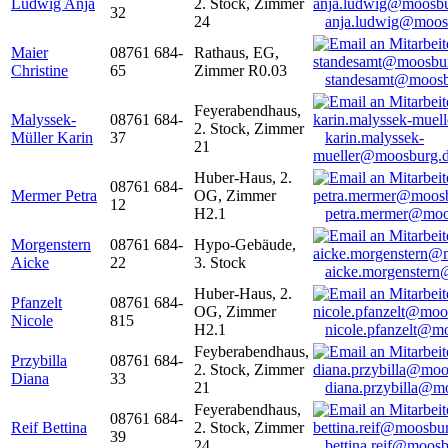
Ludwig Anja
2. Stock, Zimmer
32
24
anja.ludwig@moos
Maier
08761 684-
Rathaus, EG,
Christine
65
Zimmer R0.03
standesamt@moosb
Feyerabendhaus,
Malyssek-
08761 684-
2. Stock, Zimmer
Müller Karin
37
karin.malyssek-
21
mueller@moosburg.
Huber-Haus, 2.
08761 684-
Mermer Petra
OG, Zimmer
12
H2.1
petra.mermer@moo
Morgenstern
08761 684-
Hypo-Gebäude,
Aicke
22
3. Stock
aicke.morgenster
Huber-Haus, 2.
Pfanzelt
08761 684-
OG, Zimmer
Nicole
815
H2.1
nicole.pfanzelt@m
Feyberabendhaus,
Przybilla
08761 684-
2. Stock, Zimmer
Diana
33
21
diana.przybilla@m
Feyerabendhaus,
08761 684-
Reif Bettina
2. Stock, Zimmer
39
24
bettina.reif@moosb