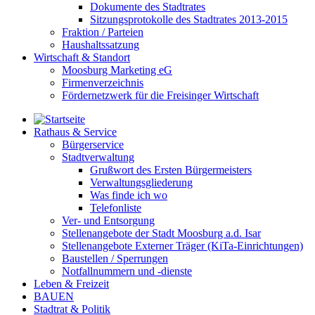
Dokumente des Stadtrates
Sitzungsprotokolle des Stadtrates 2013-2015
Fraktion / Parteien
Haushaltssatzung
Wirtschaft & Standort
Moosburg Marketing eG
Firmenverzeichnis
Fördernetzwerk für die Freisinger Wirtschaft
Rathaus & Service
Bürgerservice
Stadtverwaltung
Grußwort des Ersten Bürgermeisters
Verwaltungsgliederung
Was finde ich wo
Telefonliste
Ver- und Entsorgung
Stellenangebote der Stadt Moosburg a.d. Isar
Stellenangebote Externer Träger (KiTa-Einrichtungen)
Baustellen / Sperrungen
Notfallnummern und -dienste
Leben & Freizeit
BAUEN
Stadtrat & Politik