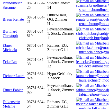
Brandlmeier
08761 684-
Sudetenlandstr.
Susanne
25
14
susanne.brandlme
Huber-Haus, 1.
08761 684-
Braun Renate
OG, Zimmer
21
H1.1
renate.braun@moo
Feyerabendhaus,
Burghard
08761 684-
1. Stock, Zimmer
Christoph
819
11
christoph.burghar
Ebner
08761 684-
Rathaus, EG,
Michaela
52
Zimmer G1.1
michaela.ebner@m
Feyerabendhaus,
08761 684-
Ecke Lea
1. Stock, Zimmer
38
12
lea.ecke@moosbur
08761 684-
Hypo-Gebäude,
Eichner Laura
824
3. Stock
laura.eichner@moo
Feyerabendhaus,
08761 684-
Eitner Fabian
1. Stock, Zimmer
827
15
fabian.eitner@moo
Falkenstein
08761 684-
Rathaus, EG,
Melanie
54
Zimmer G1.1
melanie.falkenste