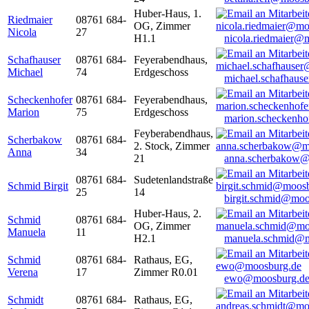
Huber-Haus, 1.
Riedmaier
08761 684-
OG, Zimmer
Nicola
27
H1.1
nicola.riedmaier@
Schafhauser
08761 684-
Feyerabendhaus,
Michael
74
Erdgeschoss
michael.schafhaus
Scheckenhofer
08761 684-
Feyerabendhaus,
Marion
75
Erdgeschoss
marion.scheckenh
Feyberabendhaus,
Scherbakow
08761 684-
2. Stock, Zimmer
Anna
34
21
anna.scherbakow@
08761 684-
Sudetenlandstraße
Schmid Birgit
25
14
birgit.schmid@moo
Huber-Haus, 2.
Schmid
08761 684-
OG, Zimmer
Manuela
11
H2.1
manuela.schmid@m
Schmid
08761 684-
Rathaus, EG,
Verena
17
Zimmer R0.01
ewo@moosburg.d
Schmidt
08761 684-
Rathaus, EG,