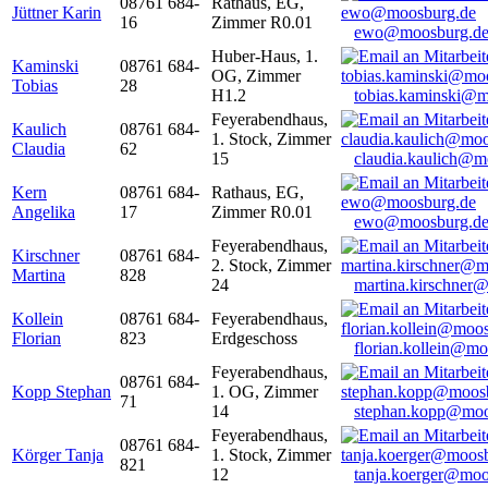
08761 684-
Rathaus, EG,
Jüttner Karin
16
Zimmer R0.01
ewo@moosburg.d
Huber-Haus, 1.
Kaminski
08761 684-
OG, Zimmer
Tobias
28
H1.2
tobias.kaminski@m
Feyerabendhaus,
Kaulich
08761 684-
1. Stock, Zimmer
Claudia
62
15
claudia.kaulich@m
Kern
08761 684-
Rathaus, EG,
Angelika
17
Zimmer R0.01
ewo@moosburg.d
Feyerabendhaus,
Kirschner
08761 684-
2. Stock, Zimmer
Martina
828
24
martina.kirschner
Kollein
08761 684-
Feyerabendhaus,
Florian
823
Erdgeschoss
florian.kollein@m
Feyerabendhaus,
08761 684-
Kopp Stephan
1. OG, Zimmer
71
14
stephan.kopp@moo
Feyerabendhaus,
08761 684-
Körger Tanja
1. Stock, Zimmer
821
12
tanja.koerger@moo