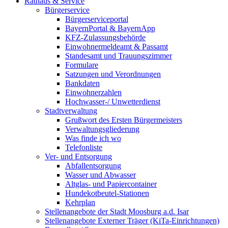
Rathaus & Service
Bürgerservice
Bürgerserviceportal
BayernPortal & BayernApp
KFZ-Zulassungsbehörde
Einwohnermeldeamt & Passamt
Standesamt und Trauungszimmer
Formulare
Satzungen und Verordnungen
Bankdaten
Einwohnerzahlen
Hochwasser-/ Unwetterdienst
Stadtverwaltung
Grußwort des Ersten Bürgermeisters
Verwaltungsgliederung
Was finde ich wo
Telefonliste
Ver- und Entsorgung
Abfallentsorgung
Wasser und Abwasser
Altglas- und Papiercontainer
Hundekotbeutel-Stationen
Kehrplan
Stellenangebote der Stadt Moosburg a.d. Isar
Stellenangebote Externer Träger (KiTa-Einrichtungen)