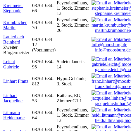
Feyerabendhaus,
Kreitmeier
08761 684-
1. Stock, Zimmer
Stephanie
66
13
stephanie.kreitme
Feyerabendhaus,
Krumbucher
08761 684-
2. Stock, Zimmer
Martin
30
26
martin.krumbuche
Lauterbach
08761 684-
Reinhard
12
Zweiter
(Vorzimmer)
info@moosburg.de
Bürgermeister
Leicht
08761 684-
Sudetenlandstr.
Gabriele
95
14
gabriele.leicht@m
08761 684-
Hypo-Gebäude,
Linhart Franz
812
3. Stock
franz.linhart@moo
Linhart
08761 684-
Rathaus, EG,
Jacqueline
53
Zimmer G1.1
jacqueline.linhart
Feyerabendhaus,
Littmann
08761 684-
1. Stock, Zimmer
Heidemarie
64
13
heidi.littmann@mo
Feyerabendhaus,
08761 684-