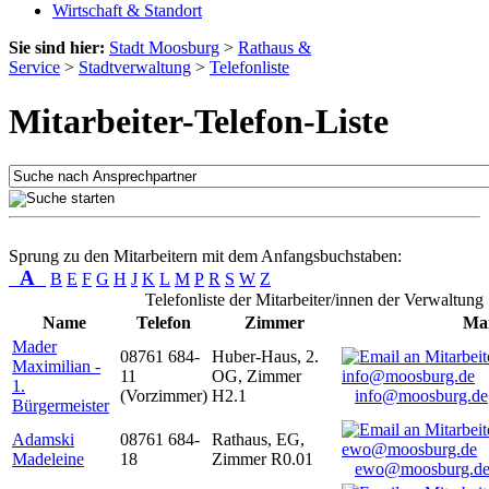
Wirtschaft & Standort
Sie sind hier:
Stadt Moosburg
>
Rathaus &
Service
>
Stadtverwaltung
>
Telefonliste
Mitarbeiter-Telefon-Liste
Sprung zu den Mitarbeitern mit dem Anfangsbuchstaben:
A
B
E
F
G
H
J
K
L
M
P
R
S
W
Z
Telefonliste der Mitarbeiter/innen der Verwaltung
Name
Telefon
Zimmer
Mai
Mader
08761 684-
Huber-Haus, 2.
Maximilian -
11
OG, Zimmer
1.
(Vorzimmer)
H2.1
info@moosburg.de
Bürgermeister
Adamski
08761 684-
Rathaus, EG,
Madeleine
18
Zimmer R0.01
ewo@moosburg.d