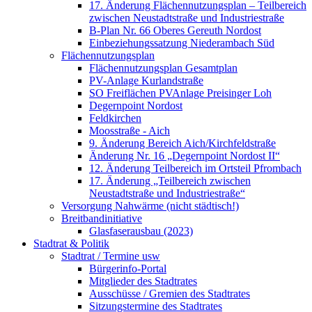
17. Änderung Flächennutzungsplan – Teilbereich
zwischen Neustadtstraße und Industriestraße
B-Plan Nr. 66 Oberes Gereuth Nordost
Einbeziehungssatzung Niederambach Süd
Flächennutzungsplan
Flächennutzungsplan Gesamtplan
PV-Anlage Kurlandstraße
SO Freiflächen PV­Anlage Preisinger Loh
Degernpoint Nordost
Feldkirchen
Moosstraße - Aich
9. Änderung Bereich Aich/Kirchfeldstraße
Änderung Nr. 16 „Degernpoint Nordost II“
12. Änderung Teilbereich im Ortsteil Pfrombach
17. Änderung „Teilbereich zwischen
Neustadtstraße und Industriestraße“
Versorgung Nahwärme (nicht städtisch!)
Breitbandinitiative
Glasfaserausbau (2023)
Stadtrat & Politik
Stadtrat / Termine usw
Bürgerinfo-Portal
Mitglieder des Stadtrates
Ausschüsse / Gremien des Stadtrates
Sitzungstermine des Stadtrates