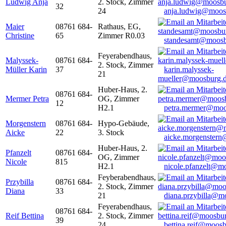
Ludwig Anja
2. Stock, Zimmer
32
24
anja.ludwig@moos
Maier
08761 684-
Rathaus, EG,
Christine
65
Zimmer R0.03
standesamt@moosb
Feyerabendhaus,
Malyssek-
08761 684-
2. Stock, Zimmer
Müller Karin
37
karin.malyssek-
21
mueller@moosburg.
Huber-Haus, 2.
08761 684-
Mermer Petra
OG, Zimmer
12
H2.1
petra.mermer@moo
Morgenstern
08761 684-
Hypo-Gebäude,
Aicke
22
3. Stock
aicke.morgenster
Huber-Haus, 2.
Pfanzelt
08761 684-
OG, Zimmer
Nicole
815
H2.1
nicole.pfanzelt@m
Feyberabendhaus,
Przybilla
08761 684-
2. Stock, Zimmer
Diana
33
21
diana.przybilla@m
Feyerabendhaus,
08761 684-
Reif Bettina
2. Stock, Zimmer
39
24
bettina.reif@moosb