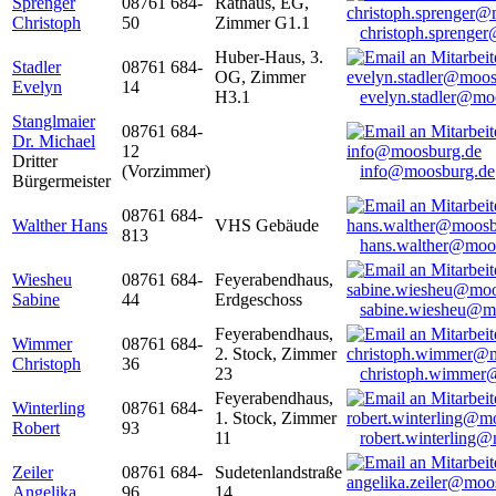
Sprenger
08761 684-
Rathaus, EG,
Christoph
50
Zimmer G1.1
christoph.sprenge
Huber-Haus, 3.
Stadler
08761 684-
OG, Zimmer
Evelyn
14
H3.1
evelyn.stadler@mo
Stanglmaier
08761 684-
Dr. Michael
12
Dritter
(Vorzimmer)
info@moosburg.de
Bürgermeister
08761 684-
Walther Hans
VHS Gebäude
813
hans.walther@moo
Wiesheu
08761 684-
Feyerabendhaus,
Sabine
44
Erdgeschoss
sabine.wiesheu@m
Feyerabendhaus,
Wimmer
08761 684-
2. Stock, Zimmer
Christoph
36
23
christoph.wimmer
Feyerabendhaus,
Winterling
08761 684-
1. Stock, Zimmer
Robert
93
11
robert.winterling
Zeiler
08761 684-
Sudetenlandstraße
Angelika
96
14