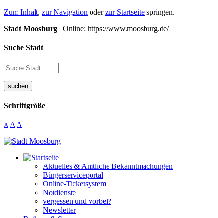
Zum Inhalt
,
zur Navigation
oder
zur Startseite
springen.
Stadt Moosburg
| Online: https://www.moosburg.de/
Suche Stadt
suchen
Schriftgröße
A
A
A
Aktuelles & Amtliche Bekanntmachungen
Bürgerserviceportal
Online-Ticketsystem
Notdienste
vergessen und vorbei?
Newsletter