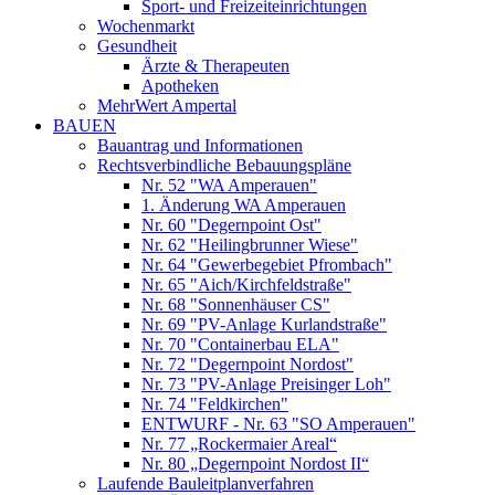
Sport- und Freizeiteinrichtungen
Wochenmarkt
Gesundheit
Ärzte & Therapeuten
Apotheken
MehrWert Ampertal
BAUEN
Bauantrag und Informationen
Rechtsverbindliche Bebauungspläne
Nr. 52 "WA Amperauen"
1. Änderung WA Amperauen
Nr. 60 "Degernpoint Ost"
Nr. 62 "Heilingbrunner Wiese"
Nr. 64 "Gewerbegebiet Pfrombach"
Nr. 65 "Aich/Kirchfeldstraße"
Nr. 68 "Sonnenhäuser CS"
Nr. 69 "PV-Anlage Kurlandstraße"
Nr. 70 "Containerbau ELA"
Nr. 72 "Degernpoint Nordost"
Nr. 73 "PV-Anlage Preisinger Loh"
Nr. 74 "Feldkirchen"
ENTWURF - Nr. 63 "SO Amperauen"
Nr. 77 „Rockermaier Areal“
Nr. 80 „Degernpoint Nordost II“
Laufende Bauleitplanverfahren