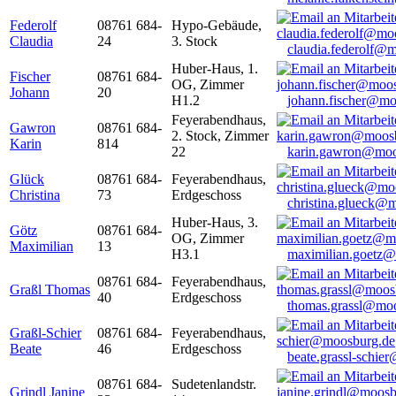
Federolf
08761 684-
Hypo-Gebäude,
Claudia
24
3. Stock
claudia.federolf@
Huber-Haus, 1.
Fischer
08761 684-
OG, Zimmer
Johann
20
H1.2
johann.fischer@mo
Feyerabendhaus,
Gawron
08761 684-
2. Stock, Zimmer
Karin
814
22
karin.gawron@moo
Glück
08761 684-
Feyerabendhaus,
Christina
73
Erdgeschoss
christina.glueck@
Huber-Haus, 3.
Götz
08761 684-
OG, Zimmer
Maximilian
13
H3.1
maximilian.goetz
08761 684-
Feyerabendhaus,
Graßl Thomas
40
Erdgeschoss
thomas.grassl@mo
Graßl-Schier
08761 684-
Feyerabendhaus,
Beate
46
Erdgeschoss
beate.grassl-schi
08761 684-
Sudetenlandstr.
Grindl Janine