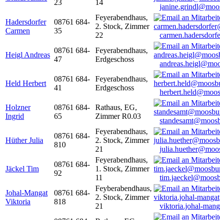
23
14
janine.grindl@moo
Feyerabendhaus,
Hadersdorfer
08761 684-
2. Stock, Zimmer
Carmen
35
22
carmen.hadersdor
08761 684-
Feyerabendhaus,
Heigl Andreas
47
Erdgeschoss
andreas.heigl@moo
08761 684-
Feyerabendhaus,
Held Herbert
41
Erdgeschoss
herbert.held@moos
Holzner
08761 684-
Rathaus, EG,
Ingrid
65
Zimmer R0.03
standesamt@moosb
Feyerabendhaus,
08761 684-
Hüther Julia
2. Stock, Zimmer
810
21
julia.huether@moo
Feyerabendhaus,
08761 684-
Jäckel Tim
1. Stock, Zimmer
92
11
tim.jaeckel@moosb
Feyberabendhaus,
Johal-Mangat
08761 684-
2. Stock, Zimmer
Viktoria
818
21
viktoria.johal-ma