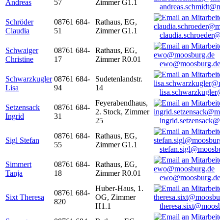
Andreas
57
Zimmer G1.1
andreas.schmidt@
Schröder
08761 684-
Rathaus, EG,
Claudia
51
Zimmer G1.1
claudia.schroeder
Schwaiger
08761 684-
Rathaus, EG,
Christine
17
Zimmer R0.01
ewo@moosburg.d
Schwarzkugler
08761 684-
Sudetenlandstr.
Lisa
94
14
lisa.schwarzkugle
Feyerabendhaus,
Setzensack
08761 684-
2. Stock, Zimmer
Ingrid
31
25
ingrid.setzensack
08761 684-
Rathaus, EG,
Sigl Stefan
55
Zimmer G1.1
stefan.sigl@moosb
Simmert
08761 684-
Rathaus, EG,
Tanja
18
Zimmer R0.01
ewo@moosburg.d
Huber-Haus, 1.
08761 684-
Sixt Theresa
OG, Zimmer
820
H1.1
theresa.sixt@moos