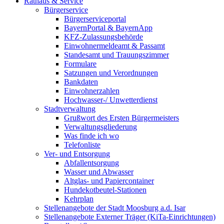
Rathaus & Service
Bürgerservice
Bürgerserviceportal
BayernPortal & BayernApp
KFZ-Zulassungsbehörde
Einwohnermeldeamt & Passamt
Standesamt und Trauungszimmer
Formulare
Satzungen und Verordnungen
Bankdaten
Einwohnerzahlen
Hochwasser-/ Unwetterdienst
Stadtverwaltung
Grußwort des Ersten Bürgermeisters
Verwaltungsgliederung
Was finde ich wo
Telefonliste
Ver- und Entsorgung
Abfallentsorgung
Wasser und Abwasser
Altglas- und Papiercontainer
Hundekotbeutel-Stationen
Kehrplan
Stellenangebote der Stadt Moosburg a.d. Isar
Stellenangebote Externer Träger (KiTa-Einrichtungen)