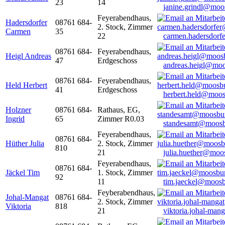
23
14
janine.grindl@moo
Feyerabendhaus,
Hadersdorfer
08761 684-
2. Stock, Zimmer
Carmen
35
22
carmen.hadersdor
08761 684-
Feyerabendhaus,
Heigl Andreas
47
Erdgeschoss
andreas.heigl@moo
08761 684-
Feyerabendhaus,
Held Herbert
41
Erdgeschoss
herbert.held@moos
Holzner
08761 684-
Rathaus, EG,
Ingrid
65
Zimmer R0.03
standesamt@moosb
Feyerabendhaus,
08761 684-
Hüther Julia
2. Stock, Zimmer
810
21
julia.huether@moo
Feyerabendhaus,
08761 684-
Jäckel Tim
1. Stock, Zimmer
92
11
tim.jaeckel@moosb
Feyberabendhaus,
Johal-Mangat
08761 684-
2. Stock, Zimmer
Viktoria
818
21
viktoria.johal-ma