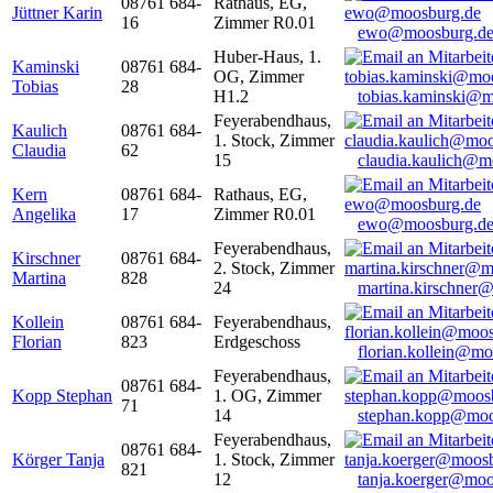
08761 684-
Rathaus, EG,
Jüttner Karin
16
Zimmer R0.01
ewo@moosburg.d
Huber-Haus, 1.
Kaminski
08761 684-
OG, Zimmer
Tobias
28
H1.2
tobias.kaminski@m
Feyerabendhaus,
Kaulich
08761 684-
1. Stock, Zimmer
Claudia
62
15
claudia.kaulich@m
Kern
08761 684-
Rathaus, EG,
Angelika
17
Zimmer R0.01
ewo@moosburg.d
Feyerabendhaus,
Kirschner
08761 684-
2. Stock, Zimmer
Martina
828
24
martina.kirschner
Kollein
08761 684-
Feyerabendhaus,
Florian
823
Erdgeschoss
florian.kollein@m
Feyerabendhaus,
08761 684-
Kopp Stephan
1. OG, Zimmer
71
14
stephan.kopp@moo
Feyerabendhaus,
08761 684-
Körger Tanja
1. Stock, Zimmer
821
12
tanja.koerger@moo