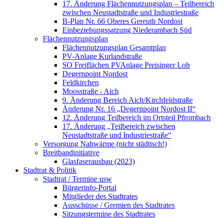
17. Änderung Flächennutzungsplan – Teilbereich
zwischen Neustadtstraße und Industriestraße
B-Plan Nr. 66 Oberes Gereuth Nordost
Einbeziehungssatzung Niederambach Süd
Flächennutzungsplan
Flächennutzungsplan Gesamtplan
PV-Anlage Kurlandstraße
SO Freiflächen PV­Anlage Preisinger Loh
Degernpoint Nordost
Feldkirchen
Moosstraße - Aich
9. Änderung Bereich Aich/Kirchfeldstraße
Änderung Nr. 16 „Degernpoint Nordost II“
12. Änderung Teilbereich im Ortsteil Pfrombach
17. Änderung „Teilbereich zwischen
Neustadtstraße und Industriestraße“
Versorgung Nahwärme (nicht städtisch!)
Breitbandinitiative
Glasfaserausbau (2023)
Stadtrat & Politik
Stadtrat / Termine usw
Bürgerinfo-Portal
Mitglieder des Stadtrates
Ausschüsse / Gremien des Stadtrates
Sitzungstermine des Stadtrates