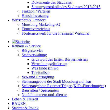
Dokumente des Stadtrates
Sitzungsprotokolle des Stadtrates 2013-2015
Fraktion / Parteien
Haushaltssatzung
Wirtschaft & Standort
Moosburg Marketing eG
Firmenverzeichnis
Fördernetzwerk für die Freisinger Wirtschaft
Rathaus & Service
Bürgerservice
Stadtverwaltung
Grußwort des Ersten Bürgermeisters
Verwaltungsgliederung
Was finde ich wo
Telefonliste
Ver- und Entsorgung
Stellenangebote der Stadt Moosburg a.d. Isar
Stellenangebote Externer Träger (KiTa-Einrichtungen)
Baustellen / Sperrungen
Notfallnummern und -dienste
Leben & Freizeit
BAUEN
Stadtrat & Politik