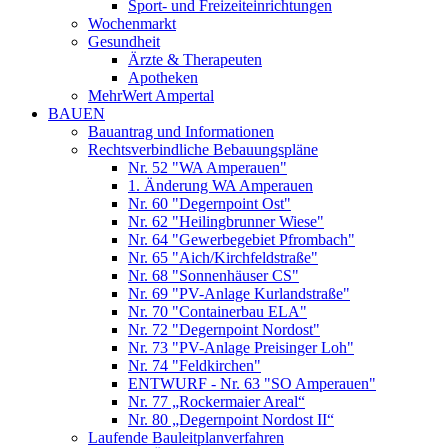
Sport- und Freizeiteinrichtungen
Wochenmarkt
Gesundheit
Ärzte & Therapeuten
Apotheken
MehrWert Ampertal
BAUEN
Bauantrag und Informationen
Rechtsverbindliche Bebauungspläne
Nr. 52 "WA Amperauen"
1. Änderung WA Amperauen
Nr. 60 "Degernpoint Ost"
Nr. 62 "Heilingbrunner Wiese"
Nr. 64 "Gewerbegebiet Pfrombach"
Nr. 65 "Aich/Kirchfeldstraße"
Nr. 68 "Sonnenhäuser CS"
Nr. 69 "PV-Anlage Kurlandstraße"
Nr. 70 "Containerbau ELA"
Nr. 72 "Degernpoint Nordost"
Nr. 73 "PV-Anlage Preisinger Loh"
Nr. 74 "Feldkirchen"
ENTWURF - Nr. 63 "SO Amperauen"
Nr. 77 „Rockermaier Areal“
Nr. 80 „Degernpoint Nordost II“
Laufende Bauleitplanverfahren