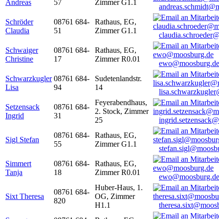
Andreas
57
Zimmer G1.1
andreas.schmidt@
Schröder
08761 684-
Rathaus, EG,
Claudia
51
Zimmer G1.1
claudia.schroeder
Schwaiger
08761 684-
Rathaus, EG,
Christine
17
Zimmer R0.01
ewo@moosburg.d
Schwarzkugler
08761 684-
Sudetenlandstr.
Lisa
94
14
lisa.schwarzkugle
Feyerabendhaus,
Setzensack
08761 684-
2. Stock, Zimmer
Ingrid
31
25
ingrid.setzensack
08761 684-
Rathaus, EG,
Sigl Stefan
55
Zimmer G1.1
stefan.sigl@moosb
Simmert
08761 684-
Rathaus, EG,
Tanja
18
Zimmer R0.01
ewo@moosburg.d
Huber-Haus, 1.
08761 684-
Sixt Theresa
OG, Zimmer
820
H1.1
theresa.sixt@moos