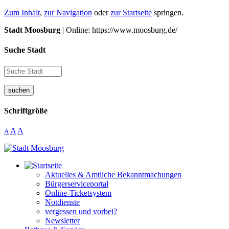
Zum Inhalt
,
zur Navigation
oder
zur Startseite
springen.
Stadt Moosburg
| Online: https://www.moosburg.de/
Suche Stadt
suchen
Schriftgröße
A
A
A
Aktuelles & Amtliche Bekanntmachungen
Bürgerserviceportal
Online-Ticketsystem
Notdienste
vergessen und vorbei?
Newsletter