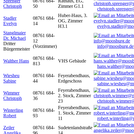
Sprenger
08761 684-
Rathaus, EG,
Christoph
50
Zimmer G1.1
christoph.sprenge
Huber-Haus, 3.
Stadler
08761 684-
OG, Zimmer
Evelyn
14
H3.1
evelyn.stadler@mo
Stanglmaier
08761 684-
Dr. Michael
12
Dritter
(Vorzimmer)
info@moosburg.de
Bürgermeister
08761 684-
Walther Hans
VHS Gebäude
813
hans.walther@moo
Wiesheu
08761 684-
Feyerabendhaus,
Sabine
44
Erdgeschoss
sabine.wiesheu@m
Feyerabendhaus,
Wimmer
08761 684-
2. Stock, Zimmer
Christoph
36
23
christoph.wimmer
Feyerabendhaus,
Winterling
08761 684-
1. Stock, Zimmer
Robert
93
11
robert.winterling
Zeiler
08761 684-
Sudetenlandstraße
Angelika
96
14