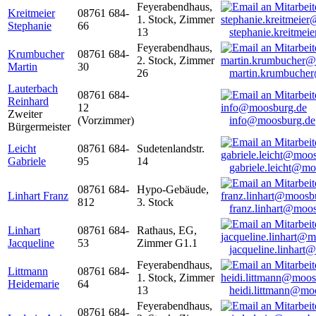
Feyerabendhaus,
Kreitmeier
08761 684-
1. Stock, Zimmer
Stephanie
66
13
stephanie.kreitme
Feyerabendhaus,
Krumbucher
08761 684-
2. Stock, Zimmer
Martin
30
26
martin.krumbuche
Lauterbach
08761 684-
Reinhard
12
Zweiter
(Vorzimmer)
info@moosburg.de
Bürgermeister
Leicht
08761 684-
Sudetenlandstr.
Gabriele
95
14
gabriele.leicht@m
08761 684-
Hypo-Gebäude,
Linhart Franz
812
3. Stock
franz.linhart@moo
Linhart
08761 684-
Rathaus, EG,
Jacqueline
53
Zimmer G1.1
jacqueline.linhart
Feyerabendhaus,
Littmann
08761 684-
1. Stock, Zimmer
Heidemarie
64
13
heidi.littmann@mo
Feyerabendhaus,
08761 684-