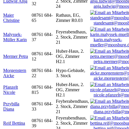
Ludwig Anja
2. Stock, Zimmer
32
24
anja.ludwig@moos
Maier
08761 684-
Rathaus, EG,
Christine
65
Zimmer R0.03
standesamt@moosb
Feyerabendhaus,
Malyssek-
08761 684-
2. Stock, Zimmer
Müller Karin
37
karin.malyssek-
21
mueller@moosburg.
Huber-Haus, 2.
08761 684-
Mermer Petra
OG, Zimmer
12
H2.1
petra.mermer@moo
Morgenstern
08761 684-
Hypo-Gebäude,
Aicke
22
3. Stock
aicke.morgenster
Huber-Haus, 2.
Pfanzelt
08761 684-
OG, Zimmer
Nicole
815
H2.1
nicole.pfanzelt@m
Feyberabendhaus,
Przybilla
08761 684-
2. Stock, Zimmer
Diana
33
21
diana.przybilla@m
Feyerabendhaus,
08761 684-
Reif Bettina
2. Stock, Zimmer
39
24
bettina.reif@moosb