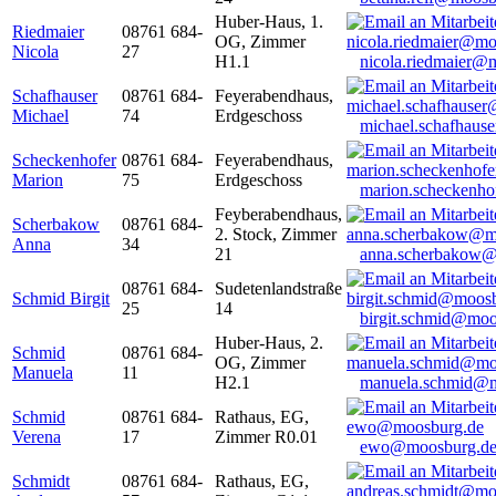
Huber-Haus, 1.
Riedmaier
08761 684-
OG, Zimmer
Nicola
27
H1.1
nicola.riedmaier@
Schafhauser
08761 684-
Feyerabendhaus,
Michael
74
Erdgeschoss
michael.schafhaus
Scheckenhofer
08761 684-
Feyerabendhaus,
Marion
75
Erdgeschoss
marion.scheckenh
Feyberabendhaus,
Scherbakow
08761 684-
2. Stock, Zimmer
Anna
34
21
anna.scherbakow@
08761 684-
Sudetenlandstraße
Schmid Birgit
25
14
birgit.schmid@moo
Huber-Haus, 2.
Schmid
08761 684-
OG, Zimmer
Manuela
11
H2.1
manuela.schmid@m
Schmid
08761 684-
Rathaus, EG,
Verena
17
Zimmer R0.01
ewo@moosburg.d
Schmidt
08761 684-
Rathaus, EG,