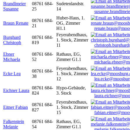
Brandlmeier
08761 684-
Sudetenlandstr.
Susanne
25
14
susanne.brandlme
Huber-Haus, 1.
08761 684-
Braun Renate
OG, Zimmer
21
H1.1
renate.braun@moo
Feyerabendhaus,
Burghard
08761 684-
1. Stock, Zimmer
Christoph
819
11
christoph.burghar
Ebner
08761 684-
Rathaus, EG,
Michaela
52
Zimmer G1.1
michaela.ebner@m
Feyerabendhaus,
08761 684-
Ecke Lea
1. Stock, Zimmer
38
12
lea.ecke@moosbur
08761 684-
Hypo-Gebäude,
Eichner Laura
824
3. Stock
laura.eichner@moo
Feyerabendhaus,
08761 684-
Eitner Fabian
1. Stock, Zimmer
827
15
fabian.eitner@moo
Falkenstein
08761 684-
Rathaus, EG,
Melanie
54
Zimmer G1.1
melanie.falkenste