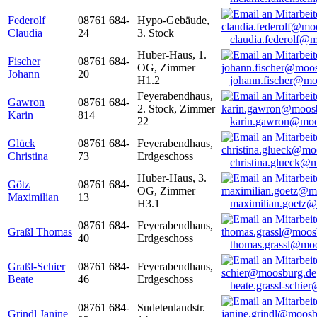
Federolf
08761 684-
Hypo-Gebäude,
Claudia
24
3. Stock
claudia.federolf@
Huber-Haus, 1.
Fischer
08761 684-
OG, Zimmer
Johann
20
H1.2
johann.fischer@mo
Feyerabendhaus,
Gawron
08761 684-
2. Stock, Zimmer
Karin
814
22
karin.gawron@moo
Glück
08761 684-
Feyerabendhaus,
Christina
73
Erdgeschoss
christina.glueck@
Huber-Haus, 3.
Götz
08761 684-
OG, Zimmer
Maximilian
13
H3.1
maximilian.goetz
08761 684-
Feyerabendhaus,
Graßl Thomas
40
Erdgeschoss
thomas.grassl@mo
Graßl-Schier
08761 684-
Feyerabendhaus,
Beate
46
Erdgeschoss
beate.grassl-schi
08761 684-
Sudetenlandstr.
Grindl Janine