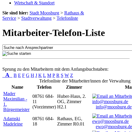
Wirtschaft & Standort
Sie sind hier:
Stadt Moosburg
>
Rathaus &
Service
>
Stadtverwaltung
>
Telefonliste
Mitarbeiter-Telefon-Liste
Sprung zu den Mitarbeitern mit dem Anfangsbuchstaben:
A
B
E
F
G
H
J
K
L
M
P
R
S
W
Z
Telefonliste der Mitarbeiter/innen der Verwaltung
Name
Telefon
Zimmer
Mai
Mader
08761 684-
Huber-Haus, 2.
Maximilian -
11
OG, Zimmer
1.
(Vorzimmer)
H2.1
info@moosburg.de
Bürgermeister
Adamski
08761 684-
Rathaus, EG,
Madeleine
18
Zimmer R0.01
ewo@moosburg.d