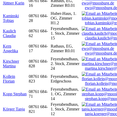
08761 684-
Rathaus, EG,
Jüttner Karin
16
Zimmer R0.01
ewo@moosburg.d
Huber-Haus, 1.
Kaminski
08761 684-
OG, Zimmer
Tobias
28
H1.2
tobias.kaminski@m
Feyerabendhaus,
Kaulich
08761 684-
1. Stock, Zimmer
Claudia
62
15
claudia.kaulich@m
Kern
08761 684-
Rathaus, EG,
Angelika
17
Zimmer R0.01
ewo@moosburg.d
Feyerabendhaus,
Kirschner
08761 684-
2. Stock, Zimmer
Martina
828
24
martina.kirschner
Kollein
08761 684-
Feyerabendhaus,
Florian
823
Erdgeschoss
florian.kollein@m
Feyerabendhaus,
08761 684-
Kopp Stephan
1. OG, Zimmer
71
14
stephan.kopp@moo
Feyerabendhaus,
08761 684-
Körger Tanja
1. Stock, Zimmer
821
12
tanja.koerger@moo