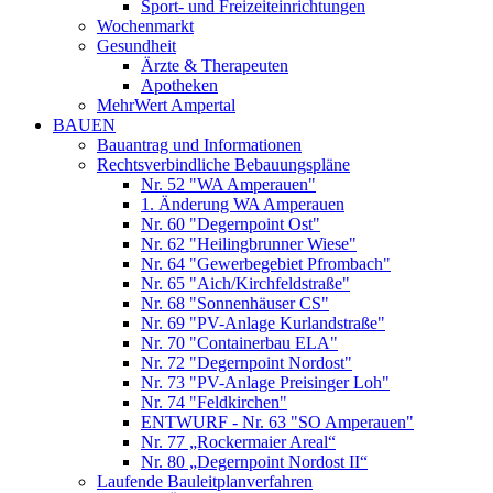
Sport- und Freizeiteinrichtungen
Wochenmarkt
Gesundheit
Ärzte & Therapeuten
Apotheken
MehrWert Ampertal
BAUEN
Bauantrag und Informationen
Rechtsverbindliche Bebauungspläne
Nr. 52 "WA Amperauen"
1. Änderung WA Amperauen
Nr. 60 "Degernpoint Ost"
Nr. 62 "Heilingbrunner Wiese"
Nr. 64 "Gewerbegebiet Pfrombach"
Nr. 65 "Aich/Kirchfeldstraße"
Nr. 68 "Sonnenhäuser CS"
Nr. 69 "PV-Anlage Kurlandstraße"
Nr. 70 "Containerbau ELA"
Nr. 72 "Degernpoint Nordost"
Nr. 73 "PV-Anlage Preisinger Loh"
Nr. 74 "Feldkirchen"
ENTWURF - Nr. 63 "SO Amperauen"
Nr. 77 „Rockermaier Areal“
Nr. 80 „Degernpoint Nordost II“
Laufende Bauleitplanverfahren