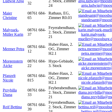
Ludwig Anja
2. Stock, Zimmer
32
24
anja.ludwig@moos
Maier
08761 684-
Rathaus, EG,
Christine
65
Zimmer R0.03
standesamt@moosb
Feyerabendhaus,
Malyssek-
08761 684-
2. Stock, Zimmer
Müller Karin
37
karin.malyssek-
21
mueller@moosburg.
Huber-Haus, 2.
08761 684-
Mermer Petra
OG, Zimmer
12
H2.1
petra.mermer@moo
Morgenstern
08761 684-
Hypo-Gebäude,
Aicke
22
3. Stock
aicke.morgenster
Huber-Haus, 2.
Pfanzelt
08761 684-
OG, Zimmer
Nicole
815
H2.1
nicole.pfanzelt@m
Feyberabendhaus,
Przybilla
08761 684-
2. Stock, Zimmer
Diana
33
21
diana.przybilla@m
Feyerabendhaus,
08761 684-
Reif Bettina
2. Stock, Zimmer
39
24
bettina.reif@moosb