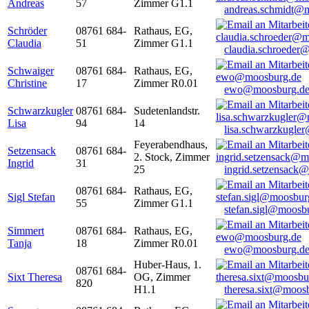
Andreas
57
Zimmer G1.1
andreas.schmidt@
Schröder
08761 684-
Rathaus, EG,
Claudia
51
Zimmer G1.1
claudia.schroeder
Schwaiger
08761 684-
Rathaus, EG,
Christine
17
Zimmer R0.01
ewo@moosburg.d
Schwarzkugler
08761 684-
Sudetenlandstr.
Lisa
94
14
lisa.schwarzkugle
Feyerabendhaus,
Setzensack
08761 684-
2. Stock, Zimmer
Ingrid
31
25
ingrid.setzensack
08761 684-
Rathaus, EG,
Sigl Stefan
55
Zimmer G1.1
stefan.sigl@moosb
Simmert
08761 684-
Rathaus, EG,
Tanja
18
Zimmer R0.01
ewo@moosburg.d
Huber-Haus, 1.
08761 684-
Sixt Theresa
OG, Zimmer
820
H1.1
theresa.sixt@moos