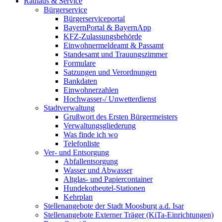
Rathaus & Service
Bürgerservice
Bürgerserviceportal
BayernPortal & BayernApp
KFZ-Zulassungsbehörde
Einwohnermeldeamt & Passamt
Standesamt und Trauungszimmer
Formulare
Satzungen und Verordnungen
Bankdaten
Einwohnerzahlen
Hochwasser-/ Unwetterdienst
Stadtverwaltung
Grußwort des Ersten Bürgermeisters
Verwaltungsgliederung
Was finde ich wo
Telefonliste
Ver- und Entsorgung
Abfallentsorgung
Wasser und Abwasser
Altglas- und Papiercontainer
Hundekotbeutel-Stationen
Kehrplan
Stellenangebote der Stadt Moosburg a.d. Isar
Stellenangebote Externer Träger (KiTa-Einrichtungen)