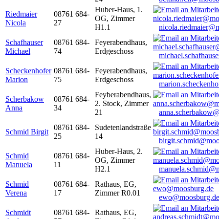
Huber-Haus, 1.
Riedmaier
08761 684-
OG, Zimmer
Nicola
27
H1.1
nicola.riedmaier@
Schafhauser
08761 684-
Feyerabendhaus,
Michael
74
Erdgeschoss
michael.schafhaus
Scheckenhofer
08761 684-
Feyerabendhaus,
Marion
75
Erdgeschoss
marion.scheckenh
Feyberabendhaus,
Scherbakow
08761 684-
2. Stock, Zimmer
Anna
34
21
anna.scherbakow@
08761 684-
Sudetenlandstraße
Schmid Birgit
25
14
birgit.schmid@moo
Huber-Haus, 2.
Schmid
08761 684-
OG, Zimmer
Manuela
11
H2.1
manuela.schmid@m
Schmid
08761 684-
Rathaus, EG,
Verena
17
Zimmer R0.01
ewo@moosburg.d
Schmidt
08761 684-
Rathaus, EG,