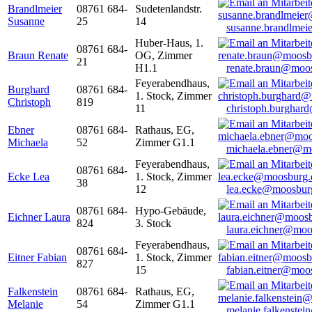
Brandlmeier
08761 684-
Sudetenlandstr.
Susanne
25
14
susanne.brandlme
Huber-Haus, 1.
08761 684-
Braun Renate
OG, Zimmer
21
H1.1
renate.braun@moo
Feyerabendhaus,
Burghard
08761 684-
1. Stock, Zimmer
Christoph
819
11
christoph.burghar
Ebner
08761 684-
Rathaus, EG,
Michaela
52
Zimmer G1.1
michaela.ebner@m
Feyerabendhaus,
08761 684-
Ecke Lea
1. Stock, Zimmer
38
12
lea.ecke@moosbur
08761 684-
Hypo-Gebäude,
Eichner Laura
824
3. Stock
laura.eichner@moo
Feyerabendhaus,
08761 684-
Eitner Fabian
1. Stock, Zimmer
827
15
fabian.eitner@moo
Falkenstein
08761 684-
Rathaus, EG,
Melanie
54
Zimmer G1.1
melanie.falkenste