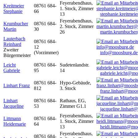
Feyerabendhaus,
Kreitmeier
08761 684-
1. Stock, Zimmer
Stephanie
66
13
stephanie.kreitme
Feyerabendhaus,
Krumbucher
08761 684-
2. Stock, Zimmer
Martin
30
26
martin.krumbuche
Lauterbach
08761 684-
Reinhard
12
Zweiter
(Vorzimmer)
info@moosburg.de
Bürgermeister
Leicht
08761 684-
Sudetenlandstr.
Gabriele
95
14
gabriele.leicht@m
08761 684-
Hypo-Gebäude,
Linhart Franz
812
3. Stock
franz.linhart@moo
Linhart
08761 684-
Rathaus, EG,
Jacqueline
53
Zimmer G1.1
jacqueline.linhart
Feyerabendhaus,
Littmann
08761 684-
1. Stock, Zimmer
Heidemarie
64
13
heidi.littmann@mo
Feyerabendhaus,
08761 684-