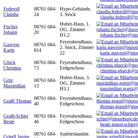
Federolf
08761 684-
Hypo-Gebäude,
Claudia
24
3. Stock
claudia.federolf@
Huber-Haus, 1.
Fischer
08761 684-
OG, Zimmer
Johann
20
H1.2
johann.fischer@mo
Feyerabendhaus,
Gawron
08761 684-
2. Stock, Zimmer
Karin
814
22
karin.gawron@moo
Glück
08761 684-
Feyerabendhaus,
Christina
73
Erdgeschoss
christina.glueck@
Huber-Haus, 3.
Götz
08761 684-
OG, Zimmer
Maximilian
13
H3.1
maximilian.goetz
08761 684-
Feyerabendhaus,
Graßl Thomas
40
Erdgeschoss
thomas.grassl@mo
Graßl-Schier
08761 684-
Feyerabendhaus,
Beate
46
Erdgeschoss
beate.grassl-schi
08761 684-
Sudetenlandstr.
Grindl Janine