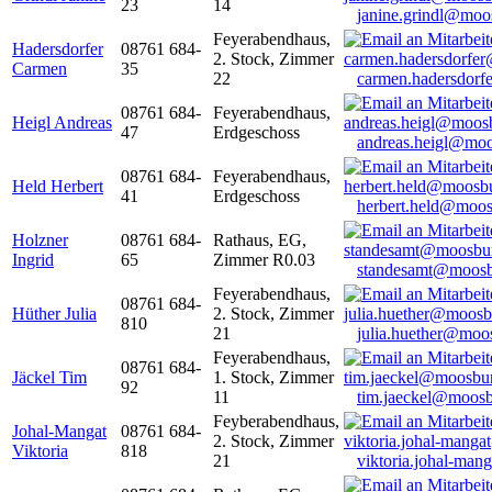
23
14
janine.grindl@moo
Feyerabendhaus,
Hadersdorfer
08761 684-
2. Stock, Zimmer
Carmen
35
22
carmen.hadersdor
08761 684-
Feyerabendhaus,
Heigl Andreas
47
Erdgeschoss
andreas.heigl@moo
08761 684-
Feyerabendhaus,
Held Herbert
41
Erdgeschoss
herbert.held@moos
Holzner
08761 684-
Rathaus, EG,
Ingrid
65
Zimmer R0.03
standesamt@moosb
Feyerabendhaus,
08761 684-
Hüther Julia
2. Stock, Zimmer
810
21
julia.huether@moo
Feyerabendhaus,
08761 684-
Jäckel Tim
1. Stock, Zimmer
92
11
tim.jaeckel@moosb
Feyberabendhaus,
Johal-Mangat
08761 684-
2. Stock, Zimmer
Viktoria
818
21
viktoria.johal-ma