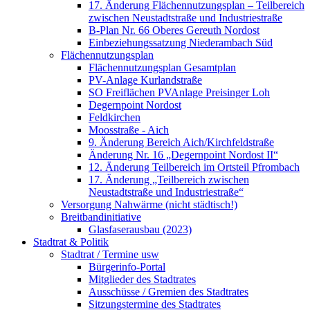
17. Änderung Flächennutzungsplan – Teilbereich
zwischen Neustadtstraße und Industriestraße
B-Plan Nr. 66 Oberes Gereuth Nordost
Einbeziehungssatzung Niederambach Süd
Flächennutzungsplan
Flächennutzungsplan Gesamtplan
PV-Anlage Kurlandstraße
SO Freiflächen PV­Anlage Preisinger Loh
Degernpoint Nordost
Feldkirchen
Moosstraße - Aich
9. Änderung Bereich Aich/Kirchfeldstraße
Änderung Nr. 16 „Degernpoint Nordost II“
12. Änderung Teilbereich im Ortsteil Pfrombach
17. Änderung „Teilbereich zwischen
Neustadtstraße und Industriestraße“
Versorgung Nahwärme (nicht städtisch!)
Breitbandinitiative
Glasfaserausbau (2023)
Stadtrat & Politik
Stadtrat / Termine usw
Bürgerinfo-Portal
Mitglieder des Stadtrates
Ausschüsse / Gremien des Stadtrates
Sitzungstermine des Stadtrates