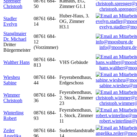
Sprenger
08761 684-
Rathaus, EG,
Christoph
50
Zimmer G1.1
christoph.sprenge
Huber-Haus, 3.
Stadler
08761 684-
OG, Zimmer
Evelyn
14
H3.1
evelyn.stadler@mo
Stanglmaier
08761 684-
Dr. Michael
12
Dritter
(Vorzimmer)
info@moosburg.de
Bürgermeister
08761 684-
Walther Hans
VHS Gebäude
813
hans.walther@moo
Wiesheu
08761 684-
Feyerabendhaus,
Sabine
44
Erdgeschoss
sabine.wiesheu@m
Feyerabendhaus,
Wimmer
08761 684-
2. Stock, Zimmer
Christoph
36
23
christoph.wimmer
Feyerabendhaus,
Winterling
08761 684-
1. Stock, Zimmer
Robert
93
11
robert.winterling
Zeiler
08761 684-
Sudetenlandstraße
Angelika
96
14