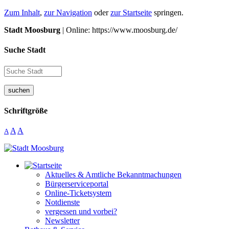
Zum Inhalt
,
zur Navigation
oder
zur Startseite
springen.
Stadt Moosburg
| Online: https://www.moosburg.de/
Suche Stadt
suchen
Schriftgröße
A
A
A
Aktuelles & Amtliche Bekanntmachungen
Bürgerserviceportal
Online-Ticketsystem
Notdienste
vergessen und vorbei?
Newsletter