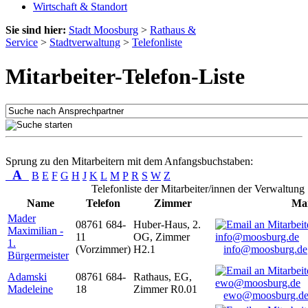
Wirtschaft & Standort
Sie sind hier:
Stadt Moosburg
>
Rathaus &
Service
>
Stadtverwaltung
>
Telefonliste
Mitarbeiter-Telefon-Liste
Sprung zu den Mitarbeitern mit dem Anfangsbuchstaben:
A
B
E
F
G
H
J
K
L
M
P
R
S
W
Z
Telefonliste der Mitarbeiter/innen der Verwaltung
Name
Telefon
Zimmer
Mai
Mader
08761 684-
Huber-Haus, 2.
Maximilian -
11
OG, Zimmer
1.
(Vorzimmer)
H2.1
info@moosburg.de
Bürgermeister
Adamski
08761 684-
Rathaus, EG,
Madeleine
18
Zimmer R0.01
ewo@moosburg.d