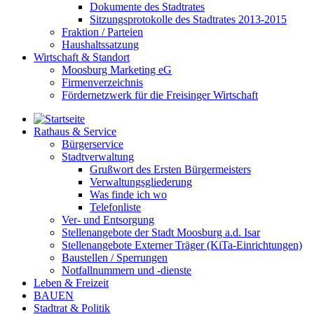
Dokumente des Stadtrates
Sitzungsprotokolle des Stadtrates 2013-2015
Fraktion / Parteien
Haushaltssatzung
Wirtschaft & Standort
Moosburg Marketing eG
Firmenverzeichnis
Fördernetzwerk für die Freisinger Wirtschaft
Rathaus & Service
Bürgerservice
Stadtverwaltung
Grußwort des Ersten Bürgermeisters
Verwaltungsgliederung
Was finde ich wo
Telefonliste
Ver- und Entsorgung
Stellenangebote der Stadt Moosburg a.d. Isar
Stellenangebote Externer Träger (KiTa-Einrichtungen)
Baustellen / Sperrungen
Notfallnummern und -dienste
Leben & Freizeit
BAUEN
Stadtrat & Politik