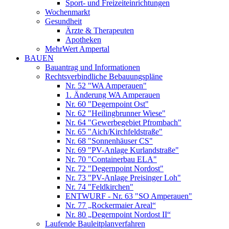
Sport- und Freizeiteinrichtungen
Wochenmarkt
Gesundheit
Ärzte & Therapeuten
Apotheken
MehrWert Ampertal
BAUEN
Bauantrag und Informationen
Rechtsverbindliche Bebauungspläne
Nr. 52 "WA Amperauen"
1. Änderung WA Amperauen
Nr. 60 "Degernpoint Ost"
Nr. 62 "Heilingbrunner Wiese"
Nr. 64 "Gewerbegebiet Pfrombach"
Nr. 65 "Aich/Kirchfeldstraße"
Nr. 68 "Sonnenhäuser CS"
Nr. 69 "PV-Anlage Kurlandstraße"
Nr. 70 "Containerbau ELA"
Nr. 72 "Degernpoint Nordost"
Nr. 73 "PV-Anlage Preisinger Loh"
Nr. 74 "Feldkirchen"
ENTWURF - Nr. 63 "SO Amperauen"
Nr. 77 „Rockermaier Areal“
Nr. 80 „Degernpoint Nordost II“
Laufende Bauleitplanverfahren