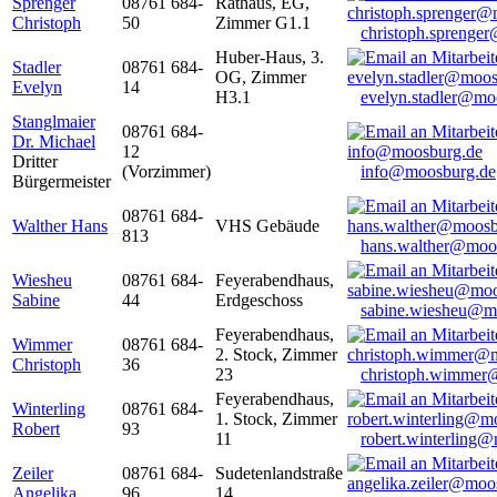
Sprenger
08761 684-
Rathaus, EG,
Christoph
50
Zimmer G1.1
christoph.sprenge
Huber-Haus, 3.
Stadler
08761 684-
OG, Zimmer
Evelyn
14
H3.1
evelyn.stadler@mo
Stanglmaier
08761 684-
Dr. Michael
12
Dritter
(Vorzimmer)
info@moosburg.de
Bürgermeister
08761 684-
Walther Hans
VHS Gebäude
813
hans.walther@moo
Wiesheu
08761 684-
Feyerabendhaus,
Sabine
44
Erdgeschoss
sabine.wiesheu@m
Feyerabendhaus,
Wimmer
08761 684-
2. Stock, Zimmer
Christoph
36
23
christoph.wimmer
Feyerabendhaus,
Winterling
08761 684-
1. Stock, Zimmer
Robert
93
11
robert.winterling
Zeiler
08761 684-
Sudetenlandstraße
Angelika
96
14