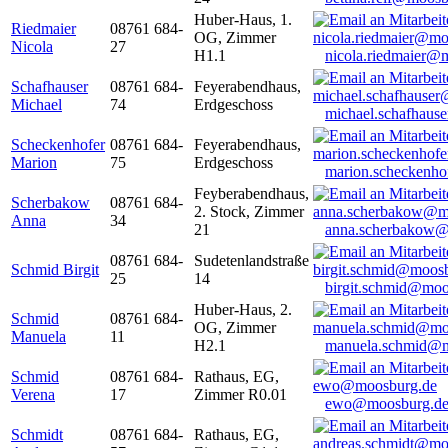
Huber-Haus, 1.
Riedmaier
08761 684-
OG, Zimmer
Nicola
27
H1.1
nicola.riedmaier@
Schafhauser
08761 684-
Feyerabendhaus,
Michael
74
Erdgeschoss
michael.schafhaus
Scheckenhofer
08761 684-
Feyerabendhaus,
Marion
75
Erdgeschoss
marion.scheckenh
Feyberabendhaus,
Scherbakow
08761 684-
2. Stock, Zimmer
Anna
34
21
anna.scherbakow@
08761 684-
Sudetenlandstraße
Schmid Birgit
25
14
birgit.schmid@moo
Huber-Haus, 2.
Schmid
08761 684-
OG, Zimmer
Manuela
11
H2.1
manuela.schmid@m
Schmid
08761 684-
Rathaus, EG,
Verena
17
Zimmer R0.01
ewo@moosburg.d
Schmidt
08761 684-
Rathaus, EG,