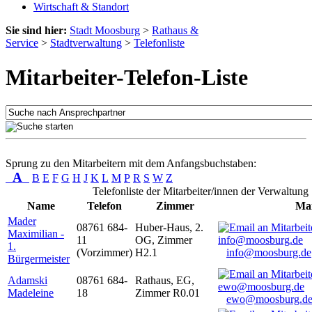
Wirtschaft & Standort
Sie sind hier:
Stadt Moosburg
>
Rathaus &
Service
>
Stadtverwaltung
>
Telefonliste
Mitarbeiter-Telefon-Liste
Sprung zu den Mitarbeitern mit dem Anfangsbuchstaben:
A
B
E
F
G
H
J
K
L
M
P
R
S
W
Z
Telefonliste der Mitarbeiter/innen der Verwaltung
Name
Telefon
Zimmer
Mai
Mader
08761 684-
Huber-Haus, 2.
Maximilian -
11
OG, Zimmer
1.
(Vorzimmer)
H2.1
info@moosburg.de
Bürgermeister
Adamski
08761 684-
Rathaus, EG,
Madeleine
18
Zimmer R0.01
ewo@moosburg.d