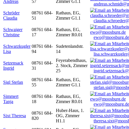
Andreas
57
Zimmer G1.1
andreas.schmidt@
Schröder
08761 684-
Rathaus, EG,
Claudia
51
Zimmer G1.1
claudia.schroeder
Schwaiger
08761 684-
Rathaus, EG,
Christine
17
Zimmer R0.01
ewo@moosburg.d
Schwarzkugler
08761 684-
Sudetenlandstr.
Lisa
94
14
lisa.schwarzkugle
Feyerabendhaus,
Setzensack
08761 684-
2. Stock, Zimmer
Ingrid
31
25
ingrid.setzensack
08761 684-
Rathaus, EG,
Sigl Stefan
55
Zimmer G1.1
stefan.sigl@moosb
Simmert
08761 684-
Rathaus, EG,
Tanja
18
Zimmer R0.01
ewo@moosburg.d
Huber-Haus, 1.
08761 684-
Sixt Theresa
OG, Zimmer
820
H1.1
theresa.sixt@moos