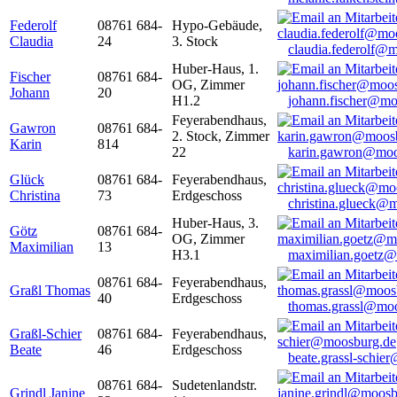
Federolf
08761 684-
Hypo-Gebäude,
Claudia
24
3. Stock
claudia.federolf@
Huber-Haus, 1.
Fischer
08761 684-
OG, Zimmer
Johann
20
H1.2
johann.fischer@mo
Feyerabendhaus,
Gawron
08761 684-
2. Stock, Zimmer
Karin
814
22
karin.gawron@moo
Glück
08761 684-
Feyerabendhaus,
Christina
73
Erdgeschoss
christina.glueck@
Huber-Haus, 3.
Götz
08761 684-
OG, Zimmer
Maximilian
13
H3.1
maximilian.goetz
08761 684-
Feyerabendhaus,
Graßl Thomas
40
Erdgeschoss
thomas.grassl@mo
Graßl-Schier
08761 684-
Feyerabendhaus,
Beate
46
Erdgeschoss
beate.grassl-schi
08761 684-
Sudetenlandstr.
Grindl Janine