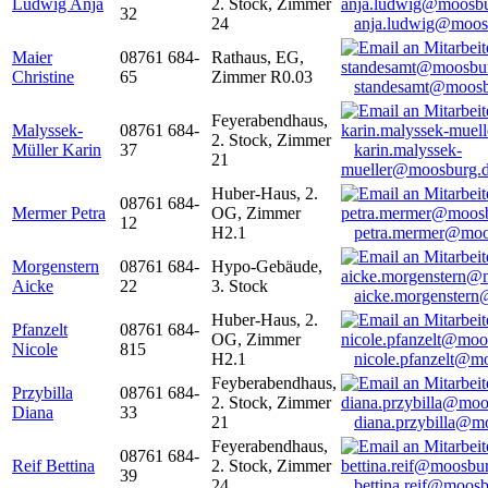
Ludwig Anja
2. Stock, Zimmer
32
24
anja.ludwig@moos
Maier
08761 684-
Rathaus, EG,
Christine
65
Zimmer R0.03
standesamt@moosb
Feyerabendhaus,
Malyssek-
08761 684-
2. Stock, Zimmer
Müller Karin
37
karin.malyssek-
21
mueller@moosburg.
Huber-Haus, 2.
08761 684-
Mermer Petra
OG, Zimmer
12
H2.1
petra.mermer@moo
Morgenstern
08761 684-
Hypo-Gebäude,
Aicke
22
3. Stock
aicke.morgenster
Huber-Haus, 2.
Pfanzelt
08761 684-
OG, Zimmer
Nicole
815
H2.1
nicole.pfanzelt@m
Feyberabendhaus,
Przybilla
08761 684-
2. Stock, Zimmer
Diana
33
21
diana.przybilla@m
Feyerabendhaus,
08761 684-
Reif Bettina
2. Stock, Zimmer
39
24
bettina.reif@moosb