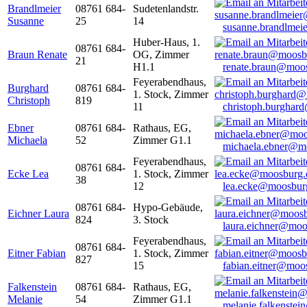
Brandlmeier
08761 684-
Sudetenlandstr.
Susanne
25
14
susanne.brandlme
Huber-Haus, 1.
08761 684-
Braun Renate
OG, Zimmer
21
H1.1
renate.braun@moo
Feyerabendhaus,
Burghard
08761 684-
1. Stock, Zimmer
Christoph
819
11
christoph.burghar
Ebner
08761 684-
Rathaus, EG,
Michaela
52
Zimmer G1.1
michaela.ebner@m
Feyerabendhaus,
08761 684-
Ecke Lea
1. Stock, Zimmer
38
12
lea.ecke@moosbur
08761 684-
Hypo-Gebäude,
Eichner Laura
824
3. Stock
laura.eichner@moo
Feyerabendhaus,
08761 684-
Eitner Fabian
1. Stock, Zimmer
827
15
fabian.eitner@moo
Falkenstein
08761 684-
Rathaus, EG,
Melanie
54
Zimmer G1.1
melanie.falkenste