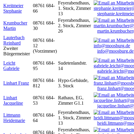
Feyerabendhaus,
Kreitmeier
08761 684-
1. Stock, Zimmer
Stephanie
66
13
stephanie.kreitme
Feyerabendhaus,
Krumbucher
08761 684-
2. Stock, Zimmer
Martin
30
26
martin.krumbuche
Lauterbach
08761 684-
Reinhard
12
Zweiter
(Vorzimmer)
info@moosburg.de
Bürgermeister
Leicht
08761 684-
Sudetenlandstr.
Gabriele
95
14
gabriele.leicht@m
08761 684-
Hypo-Gebäude,
Linhart Franz
812
3. Stock
franz.linhart@moo
Linhart
08761 684-
Rathaus, EG,
Jacqueline
53
Zimmer G1.1
jacqueline.linhart
Feyerabendhaus,
Littmann
08761 684-
1. Stock, Zimmer
Heidemarie
64
13
heidi.littmann@mo
Feyerabendhaus,
08761 684-