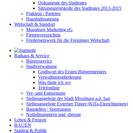
Dokumente des Stadtrates
Sitzungsprotokolle des Stadtrates 2013-2015
Fraktion / Parteien
Haushaltssatzung
Wirtschaft & Standort
Moosburg Marketing eG
Firmenverzeichnis
Fördernetzwerk für die Freisinger Wirtschaft
Rathaus & Service
Bürgerservice
Stadtverwaltung
Grußwort des Ersten Bürgermeisters
Verwaltungsgliederung
Was finde ich wo
Telefonliste
Ver- und Entsorgung
Stellenangebote der Stadt Moosburg a.d. Isar
Stellenangebote Externer Träger (KiTa-Einrichtungen)
Baustellen / Sperrungen
Notfallnummern und -dienste
Leben & Freizeit
BAUEN
Stadtrat & Politik