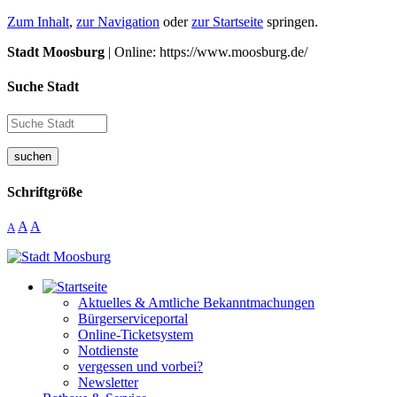
Zum Inhalt
,
zur Navigation
oder
zur Startseite
springen.
Stadt Moosburg
| Online: https://www.moosburg.de/
Suche Stadt
suchen
Schriftgröße
A
A
A
Aktuelles & Amtliche Bekanntmachungen
Bürgerserviceportal
Online-Ticketsystem
Notdienste
vergessen und vorbei?
Newsletter