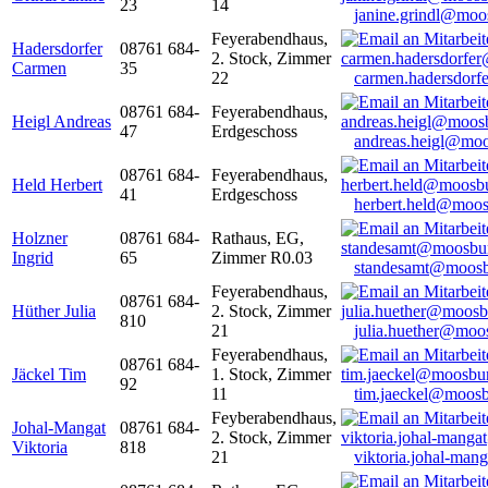
23
14
janine.grindl@moo
Feyerabendhaus,
Hadersdorfer
08761 684-
2. Stock, Zimmer
Carmen
35
22
carmen.hadersdor
08761 684-
Feyerabendhaus,
Heigl Andreas
47
Erdgeschoss
andreas.heigl@moo
08761 684-
Feyerabendhaus,
Held Herbert
41
Erdgeschoss
herbert.held@moos
Holzner
08761 684-
Rathaus, EG,
Ingrid
65
Zimmer R0.03
standesamt@moosb
Feyerabendhaus,
08761 684-
Hüther Julia
2. Stock, Zimmer
810
21
julia.huether@moo
Feyerabendhaus,
08761 684-
Jäckel Tim
1. Stock, Zimmer
92
11
tim.jaeckel@moosb
Feyberabendhaus,
Johal-Mangat
08761 684-
2. Stock, Zimmer
Viktoria
818
21
viktoria.johal-ma