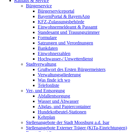
Rathaus & Service
Bürgerservice
Bürgerserviceportal
BayernPortal & BayernApp
KFZ-Zulassungsbehörde
Einwohnermeldeamt & Passamt
Standesamt und Trauungszimmer
Formulare
Satzungen und Verordnungen
Bankdaten
Einwohnerzahlen
Hochwasser-/ Unwetterdienst
Stadtverwaltung
Grußwort des Ersten Bürgermeisters
Verwaltungsgliederung
Was finde ich wo
Telefonliste
Ver- und Entsorgung
Abfallentsorgung
Wasser und Abwasser
Altglas- und Papiercontainer
Hundekotbeutel-Stationen
Kehrplan
Stellenangebote der Stadt Moosburg a.d. Isar
Stellenangebote Externer Träger (KiTa-Einrichtungen)