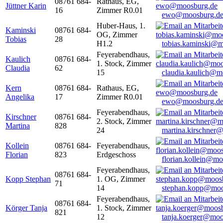
08761 684-
Rathaus, EG,
Jüttner Karin
16
Zimmer R0.01
ewo@moosburg.d
Huber-Haus, 1.
Kaminski
08761 684-
OG, Zimmer
Tobias
28
H1.2
tobias.kaminski@m
Feyerabendhaus,
Kaulich
08761 684-
1. Stock, Zimmer
Claudia
62
15
claudia.kaulich@m
Kern
08761 684-
Rathaus, EG,
Angelika
17
Zimmer R0.01
ewo@moosburg.d
Feyerabendhaus,
Kirschner
08761 684-
2. Stock, Zimmer
Martina
828
24
martina.kirschner
Kollein
08761 684-
Feyerabendhaus,
Florian
823
Erdgeschoss
florian.kollein@m
Feyerabendhaus,
08761 684-
Kopp Stephan
1. OG, Zimmer
71
14
stephan.kopp@moo
Feyerabendhaus,
08761 684-
Körger Tanja
1. Stock, Zimmer
821
12
tanja.koerger@moo