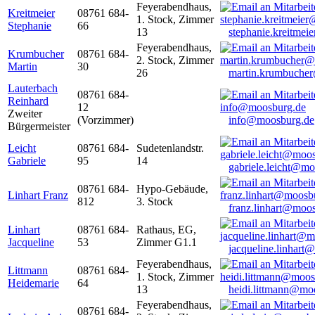
Feyerabendhaus,
Kreitmeier
08761 684-
1. Stock, Zimmer
Stephanie
66
13
stephanie.kreitme
Feyerabendhaus,
Krumbucher
08761 684-
2. Stock, Zimmer
Martin
30
26
martin.krumbuche
Lauterbach
08761 684-
Reinhard
12
Zweiter
(Vorzimmer)
info@moosburg.de
Bürgermeister
Leicht
08761 684-
Sudetenlandstr.
Gabriele
95
14
gabriele.leicht@m
08761 684-
Hypo-Gebäude,
Linhart Franz
812
3. Stock
franz.linhart@moo
Linhart
08761 684-
Rathaus, EG,
Jacqueline
53
Zimmer G1.1
jacqueline.linhart
Feyerabendhaus,
Littmann
08761 684-
1. Stock, Zimmer
Heidemarie
64
13
heidi.littmann@mo
Feyerabendhaus,
08761 684-