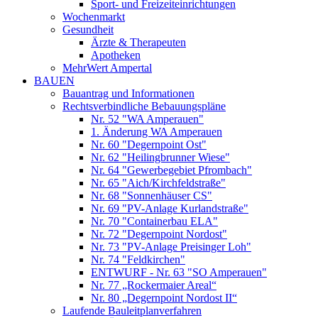
Sport- und Freizeiteinrichtungen
Wochenmarkt
Gesundheit
Ärzte & Therapeuten
Apotheken
MehrWert Ampertal
BAUEN
Bauantrag und Informationen
Rechtsverbindliche Bebauungspläne
Nr. 52 "WA Amperauen"
1. Änderung WA Amperauen
Nr. 60 "Degernpoint Ost"
Nr. 62 "Heilingbrunner Wiese"
Nr. 64 "Gewerbegebiet Pfrombach"
Nr. 65 "Aich/Kirchfeldstraße"
Nr. 68 "Sonnenhäuser CS"
Nr. 69 "PV-Anlage Kurlandstraße"
Nr. 70 "Containerbau ELA"
Nr. 72 "Degernpoint Nordost"
Nr. 73 "PV-Anlage Preisinger Loh"
Nr. 74 "Feldkirchen"
ENTWURF - Nr. 63 "SO Amperauen"
Nr. 77 „Rockermaier Areal“
Nr. 80 „Degernpoint Nordost II“
Laufende Bauleitplanverfahren