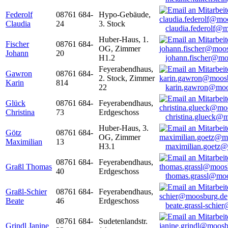
Federolf
08761 684-
Hypo-Gebäude,
Claudia
24
3. Stock
claudia.federolf@
Huber-Haus, 1.
Fischer
08761 684-
OG, Zimmer
Johann
20
H1.2
johann.fischer@mo
Feyerabendhaus,
Gawron
08761 684-
2. Stock, Zimmer
Karin
814
22
karin.gawron@moo
Glück
08761 684-
Feyerabendhaus,
Christina
73
Erdgeschoss
christina.glueck@
Huber-Haus, 3.
Götz
08761 684-
OG, Zimmer
Maximilian
13
H3.1
maximilian.goetz
08761 684-
Feyerabendhaus,
Graßl Thomas
40
Erdgeschoss
thomas.grassl@mo
Graßl-Schier
08761 684-
Feyerabendhaus,
Beate
46
Erdgeschoss
beate.grassl-schi
08761 684-
Sudetenlandstr.
Grindl Janine