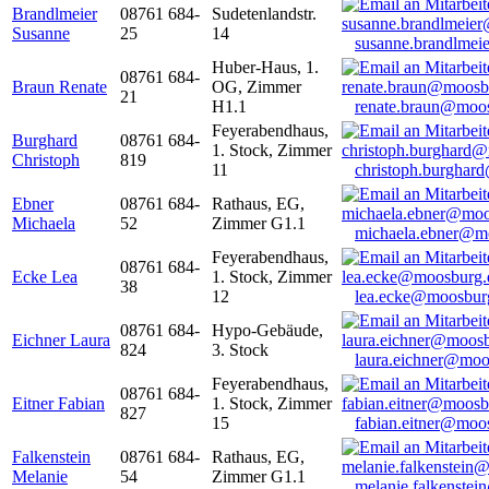
Brandlmeier
08761 684-
Sudetenlandstr.
Susanne
25
14
susanne.brandlme
Huber-Haus, 1.
08761 684-
Braun Renate
OG, Zimmer
21
H1.1
renate.braun@moo
Feyerabendhaus,
Burghard
08761 684-
1. Stock, Zimmer
Christoph
819
11
christoph.burghar
Ebner
08761 684-
Rathaus, EG,
Michaela
52
Zimmer G1.1
michaela.ebner@m
Feyerabendhaus,
08761 684-
Ecke Lea
1. Stock, Zimmer
38
12
lea.ecke@moosbur
08761 684-
Hypo-Gebäude,
Eichner Laura
824
3. Stock
laura.eichner@moo
Feyerabendhaus,
08761 684-
Eitner Fabian
1. Stock, Zimmer
827
15
fabian.eitner@moo
Falkenstein
08761 684-
Rathaus, EG,
Melanie
54
Zimmer G1.1
melanie.falkenste