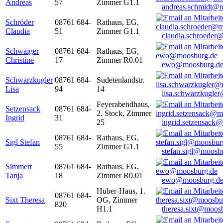
Andreas
57
Zimmer G1.1
andreas.schmidt@
Schröder
08761 684-
Rathaus, EG,
Claudia
51
Zimmer G1.1
claudia.schroeder
Schwaiger
08761 684-
Rathaus, EG,
Christine
17
Zimmer R0.01
ewo@moosburg.d
Schwarzkugler
08761 684-
Sudetenlandstr.
Lisa
94
14
lisa.schwarzkugle
Feyerabendhaus,
Setzensack
08761 684-
2. Stock, Zimmer
Ingrid
31
25
ingrid.setzensack
08761 684-
Rathaus, EG,
Sigl Stefan
55
Zimmer G1.1
stefan.sigl@moosb
Simmert
08761 684-
Rathaus, EG,
Tanja
18
Zimmer R0.01
ewo@moosburg.d
Huber-Haus, 1.
08761 684-
Sixt Theresa
OG, Zimmer
820
H1.1
theresa.sixt@moos