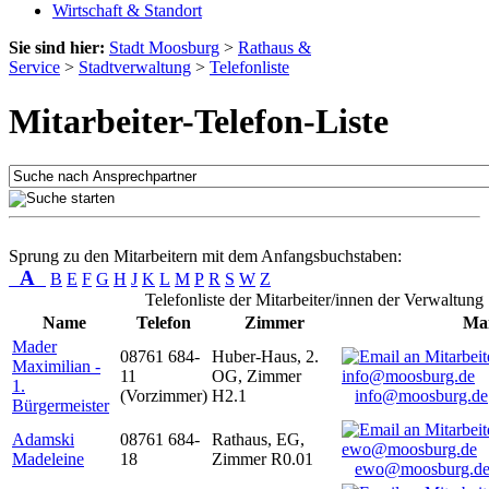
Wirtschaft & Standort
Sie sind hier:
Stadt Moosburg
>
Rathaus &
Service
>
Stadtverwaltung
>
Telefonliste
Mitarbeiter-Telefon-Liste
Sprung zu den Mitarbeitern mit dem Anfangsbuchstaben:
A
B
E
F
G
H
J
K
L
M
P
R
S
W
Z
Telefonliste der Mitarbeiter/innen der Verwaltung
Name
Telefon
Zimmer
Mai
Mader
08761 684-
Huber-Haus, 2.
Maximilian -
11
OG, Zimmer
1.
(Vorzimmer)
H2.1
info@moosburg.de
Bürgermeister
Adamski
08761 684-
Rathaus, EG,
Madeleine
18
Zimmer R0.01
ewo@moosburg.d