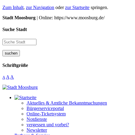
Zum Inhalt
,
zur Navigation
oder
zur Startseite
springen.
Stadt Moosburg
| Online: https://www.moosburg.de/
Suche Stadt
suchen
Schriftgröße
A
A
A
Aktuelles & Amtliche Bekanntmachungen
Bürgerserviceportal
Online-Ticketsystem
Notdienste
vergessen und vorbei?
Newsletter