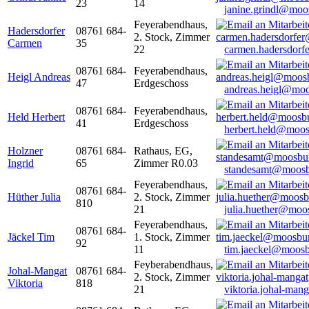
23
14
janine.grindl@moo
Feyerabendhaus,
Hadersdorfer
08761 684-
2. Stock, Zimmer
Carmen
35
22
carmen.hadersdor
08761 684-
Feyerabendhaus,
Heigl Andreas
47
Erdgeschoss
andreas.heigl@moo
08761 684-
Feyerabendhaus,
Held Herbert
41
Erdgeschoss
herbert.held@moos
Holzner
08761 684-
Rathaus, EG,
Ingrid
65
Zimmer R0.03
standesamt@moosb
Feyerabendhaus,
08761 684-
Hüther Julia
2. Stock, Zimmer
810
21
julia.huether@moo
Feyerabendhaus,
08761 684-
Jäckel Tim
1. Stock, Zimmer
92
11
tim.jaeckel@moosb
Feyberabendhaus,
Johal-Mangat
08761 684-
2. Stock, Zimmer
Viktoria
818
21
viktoria.johal-ma