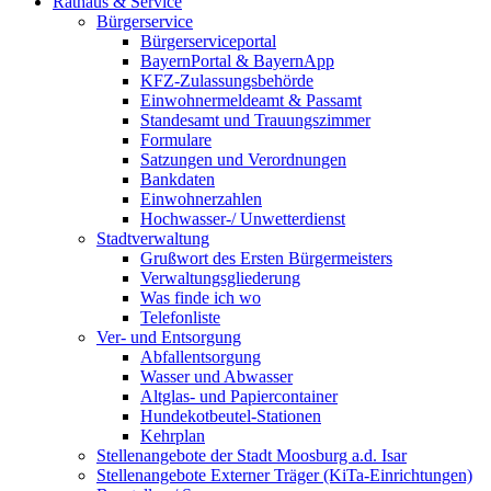
Rathaus & Service
Bürgerservice
Bürgerserviceportal
BayernPortal & BayernApp
KFZ-Zulassungsbehörde
Einwohnermeldeamt & Passamt
Standesamt und Trauungszimmer
Formulare
Satzungen und Verordnungen
Bankdaten
Einwohnerzahlen
Hochwasser-/ Unwetterdienst
Stadtverwaltung
Grußwort des Ersten Bürgermeisters
Verwaltungsgliederung
Was finde ich wo
Telefonliste
Ver- und Entsorgung
Abfallentsorgung
Wasser und Abwasser
Altglas- und Papiercontainer
Hundekotbeutel-Stationen
Kehrplan
Stellenangebote der Stadt Moosburg a.d. Isar
Stellenangebote Externer Träger (KiTa-Einrichtungen)