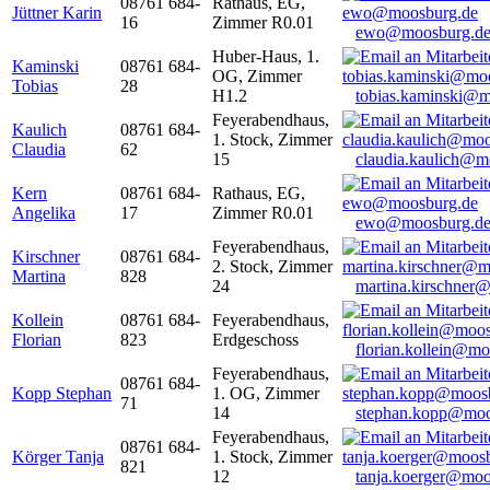
08761 684-
Rathaus, EG,
Jüttner Karin
16
Zimmer R0.01
ewo@moosburg.d
Huber-Haus, 1.
Kaminski
08761 684-
OG, Zimmer
Tobias
28
H1.2
tobias.kaminski@m
Feyerabendhaus,
Kaulich
08761 684-
1. Stock, Zimmer
Claudia
62
15
claudia.kaulich@m
Kern
08761 684-
Rathaus, EG,
Angelika
17
Zimmer R0.01
ewo@moosburg.d
Feyerabendhaus,
Kirschner
08761 684-
2. Stock, Zimmer
Martina
828
24
martina.kirschner
Kollein
08761 684-
Feyerabendhaus,
Florian
823
Erdgeschoss
florian.kollein@m
Feyerabendhaus,
08761 684-
Kopp Stephan
1. OG, Zimmer
71
14
stephan.kopp@moo
Feyerabendhaus,
08761 684-
Körger Tanja
1. Stock, Zimmer
821
12
tanja.koerger@moo