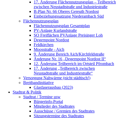
17. Änderung Flächennutzungsplan – Teilbereich
zwischen Neustadtstraße und Industriestraße
B-Plan Nr. 66 Oberes Gereuth Nordost
Einbeziehungssatzung Niederambach Süd
Flächennutzungsplan
Flächennutzungsplan Gesamtplan
PV-Anlage Kurlandstraße
SO Freiflächen PV­Anlage Preisinger Loh
Degernpoint Nordost
Feldkirchen
Moosstraße - Aich
9. Änderung Bereich Aich/Kirchfeldstraße
Änderung Nr. 16 „Degernpoint Nordost II“
12. Änderung Teilbereich im Ortsteil Pfrombach
17. Änderung „Teilbereich zwischen
Neustadtstraße und Industriestraße“
Versorgung Nahwärme (nicht städtisch!)
Breitbandinitiative
Glasfaserausbau (2023)
Stadtrat & Politik
Stadtrat / Termine usw
Bürgerinfo-Portal
Mitglieder des Stadtrates
Ausschüsse / Gremien des Stadtrates
Sitzungstermine des Stadtrates