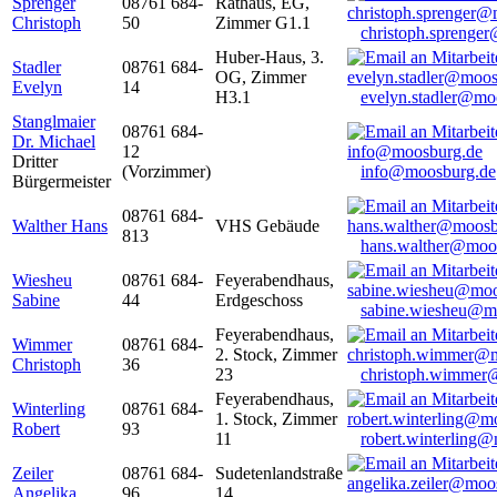
Sprenger
08761 684-
Rathaus, EG,
Christoph
50
Zimmer G1.1
christoph.sprenge
Huber-Haus, 3.
Stadler
08761 684-
OG, Zimmer
Evelyn
14
H3.1
evelyn.stadler@mo
Stanglmaier
08761 684-
Dr. Michael
12
Dritter
(Vorzimmer)
info@moosburg.de
Bürgermeister
08761 684-
Walther Hans
VHS Gebäude
813
hans.walther@moo
Wiesheu
08761 684-
Feyerabendhaus,
Sabine
44
Erdgeschoss
sabine.wiesheu@m
Feyerabendhaus,
Wimmer
08761 684-
2. Stock, Zimmer
Christoph
36
23
christoph.wimmer
Feyerabendhaus,
Winterling
08761 684-
1. Stock, Zimmer
Robert
93
11
robert.winterling
Zeiler
08761 684-
Sudetenlandstraße
Angelika
96
14