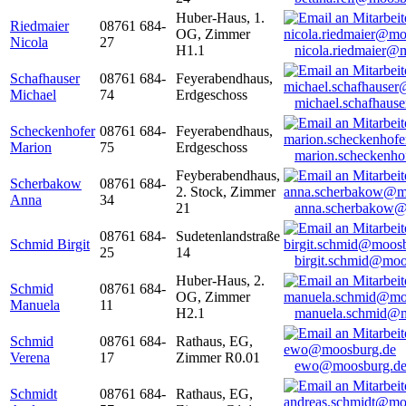
Huber-Haus, 1.
Riedmaier
08761 684-
OG, Zimmer
Nicola
27
H1.1
nicola.riedmaier@
Schafhauser
08761 684-
Feyerabendhaus,
Michael
74
Erdgeschoss
michael.schafhaus
Scheckenhofer
08761 684-
Feyerabendhaus,
Marion
75
Erdgeschoss
marion.scheckenh
Feyberabendhaus,
Scherbakow
08761 684-
2. Stock, Zimmer
Anna
34
21
anna.scherbakow@
08761 684-
Sudetenlandstraße
Schmid Birgit
25
14
birgit.schmid@moo
Huber-Haus, 2.
Schmid
08761 684-
OG, Zimmer
Manuela
11
H2.1
manuela.schmid@m
Schmid
08761 684-
Rathaus, EG,
Verena
17
Zimmer R0.01
ewo@moosburg.d
Schmidt
08761 684-
Rathaus, EG,