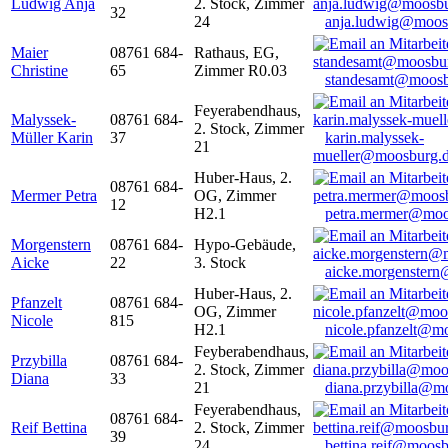
Ludwig Anja
2. Stock, Zimmer
32
24
anja.ludwig@moos
Maier
08761 684-
Rathaus, EG,
Christine
65
Zimmer R0.03
standesamt@moosb
Feyerabendhaus,
Malyssek-
08761 684-
2. Stock, Zimmer
Müller Karin
37
karin.malyssek-
21
mueller@moosburg.
Huber-Haus, 2.
08761 684-
Mermer Petra
OG, Zimmer
12
H2.1
petra.mermer@moo
Morgenstern
08761 684-
Hypo-Gebäude,
Aicke
22
3. Stock
aicke.morgenster
Huber-Haus, 2.
Pfanzelt
08761 684-
OG, Zimmer
Nicole
815
H2.1
nicole.pfanzelt@m
Feyberabendhaus,
Przybilla
08761 684-
2. Stock, Zimmer
Diana
33
21
diana.przybilla@m
Feyerabendhaus,
08761 684-
Reif Bettina
2. Stock, Zimmer
39
24
bettina.reif@moosb