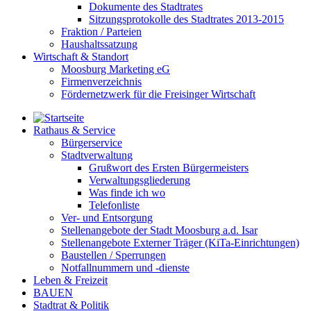
Dokumente des Stadtrates
Sitzungsprotokolle des Stadtrates 2013-2015
Fraktion / Parteien
Haushaltssatzung
Wirtschaft & Standort
Moosburg Marketing eG
Firmenverzeichnis
Fördernetzwerk für die Freisinger Wirtschaft
Rathaus & Service
Bürgerservice
Stadtverwaltung
Grußwort des Ersten Bürgermeisters
Verwaltungsgliederung
Was finde ich wo
Telefonliste
Ver- und Entsorgung
Stellenangebote der Stadt Moosburg a.d. Isar
Stellenangebote Externer Träger (KiTa-Einrichtungen)
Baustellen / Sperrungen
Notfallnummern und -dienste
Leben & Freizeit
BAUEN
Stadtrat & Politik