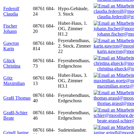
Federolf
08761 684-
Hypo-Gebäude,
Claudia
24
3. Stock
claudia.federolf@
Huber-Haus, 1.
Fischer
08761 684-
OG, Zimmer
Johann
20
H1.2
johann.fischer@mo
Feyerabendhaus,
Gawron
08761 684-
2. Stock, Zimmer
Karin
814
22
karin.gawron@moo
Glück
08761 684-
Feyerabendhaus,
Christina
73
Erdgeschoss
christina.glueck@
Huber-Haus, 3.
Götz
08761 684-
OG, Zimmer
Maximilian
13
H3.1
maximilian.goetz
08761 684-
Feyerabendhaus,
Graßl Thomas
40
Erdgeschoss
thomas.grassl@mo
Graßl-Schier
08761 684-
Feyerabendhaus,
Beate
46
Erdgeschoss
beate.grassl-schi
08761 684-
Sudetenlandstr.
Grindl Janine