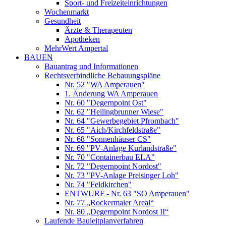
Sport- und Freizeiteinrichtungen
Wochenmarkt
Gesundheit
Ärzte & Therapeuten
Apotheken
MehrWert Ampertal
BAUEN
Bauantrag und Informationen
Rechtsverbindliche Bebauungspläne
Nr. 52 "WA Amperauen"
1. Änderung WA Amperauen
Nr. 60 "Degernpoint Ost"
Nr. 62 "Heilingbrunner Wiese"
Nr. 64 "Gewerbegebiet Pfrombach"
Nr. 65 "Aich/Kirchfeldstraße"
Nr. 68 "Sonnenhäuser CS"
Nr. 69 "PV-Anlage Kurlandstraße"
Nr. 70 "Containerbau ELA"
Nr. 72 "Degernpoint Nordost"
Nr. 73 "PV-Anlage Preisinger Loh"
Nr. 74 "Feldkirchen"
ENTWURF - Nr. 63 "SO Amperauen"
Nr. 77 „Rockermaier Areal“
Nr. 80 „Degernpoint Nordost II“
Laufende Bauleitplanverfahren