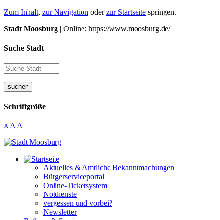
Zum Inhalt
,
zur Navigation
oder
zur Startseite
springen.
Stadt Moosburg
| Online: https://www.moosburg.de/
Suche Stadt
suchen
Schriftgröße
A
A
A
Aktuelles & Amtliche Bekanntmachungen
Bürgerserviceportal
Online-Ticketsystem
Notdienste
vergessen und vorbei?
Newsletter