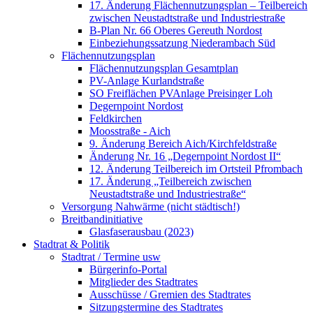
17. Änderung Flächennutzungsplan – Teilbereich
zwischen Neustadtstraße und Industriestraße
B-Plan Nr. 66 Oberes Gereuth Nordost
Einbeziehungssatzung Niederambach Süd
Flächennutzungsplan
Flächennutzungsplan Gesamtplan
PV-Anlage Kurlandstraße
SO Freiflächen PV­Anlage Preisinger Loh
Degernpoint Nordost
Feldkirchen
Moosstraße - Aich
9. Änderung Bereich Aich/Kirchfeldstraße
Änderung Nr. 16 „Degernpoint Nordost II“
12. Änderung Teilbereich im Ortsteil Pfrombach
17. Änderung „Teilbereich zwischen
Neustadtstraße und Industriestraße“
Versorgung Nahwärme (nicht städtisch!)
Breitbandinitiative
Glasfaserausbau (2023)
Stadtrat & Politik
Stadtrat / Termine usw
Bürgerinfo-Portal
Mitglieder des Stadtrates
Ausschüsse / Gremien des Stadtrates
Sitzungstermine des Stadtrates