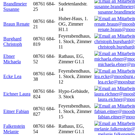
Brandlmeier
08761 684-
Sudetenlandstr.
Susanne
25
14
susanne.brandlme
Huber-Haus, 1.
08761 684-
Braun Renate
OG, Zimmer
21
H1.1
renate.braun@moo
Feyerabendhaus,
Burghard
08761 684-
1. Stock, Zimmer
Christoph
819
11
christoph.burghar
Ebner
08761 684-
Rathaus, EG,
Michaela
52
Zimmer G1.1
michaela.ebner@m
Feyerabendhaus,
08761 684-
Ecke Lea
1. Stock, Zimmer
38
12
lea.ecke@moosbur
08761 684-
Hypo-Gebäude,
Eichner Laura
824
3. Stock
laura.eichner@moo
Feyerabendhaus,
08761 684-
Eitner Fabian
1. Stock, Zimmer
827
15
fabian.eitner@moo
Falkenstein
08761 684-
Rathaus, EG,
Melanie
54
Zimmer G1.1
melanie.falkenste