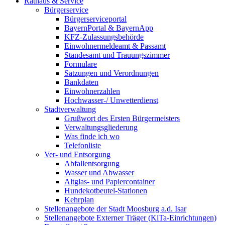
Rathaus & Service
Bürgerservice
Bürgerserviceportal
BayernPortal & BayernApp
KFZ-Zulassungsbehörde
Einwohnermeldeamt & Passamt
Standesamt und Trauungszimmer
Formulare
Satzungen und Verordnungen
Bankdaten
Einwohnerzahlen
Hochwasser-/ Unwetterdienst
Stadtverwaltung
Grußwort des Ersten Bürgermeisters
Verwaltungsgliederung
Was finde ich wo
Telefonliste
Ver- und Entsorgung
Abfallentsorgung
Wasser und Abwasser
Altglas- und Papiercontainer
Hundekotbeutel-Stationen
Kehrplan
Stellenangebote der Stadt Moosburg a.d. Isar
Stellenangebote Externer Träger (KiTa-Einrichtungen)