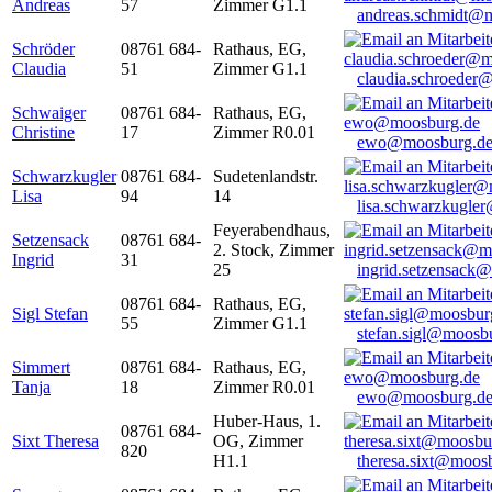
Andreas
57
Zimmer G1.1
andreas.schmidt@
Schröder
08761 684-
Rathaus, EG,
Claudia
51
Zimmer G1.1
claudia.schroeder
Schwaiger
08761 684-
Rathaus, EG,
Christine
17
Zimmer R0.01
ewo@moosburg.d
Schwarzkugler
08761 684-
Sudetenlandstr.
Lisa
94
14
lisa.schwarzkugle
Feyerabendhaus,
Setzensack
08761 684-
2. Stock, Zimmer
Ingrid
31
25
ingrid.setzensack
08761 684-
Rathaus, EG,
Sigl Stefan
55
Zimmer G1.1
stefan.sigl@moosb
Simmert
08761 684-
Rathaus, EG,
Tanja
18
Zimmer R0.01
ewo@moosburg.d
Huber-Haus, 1.
08761 684-
Sixt Theresa
OG, Zimmer
820
H1.1
theresa.sixt@moos