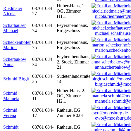
Huber-Haus, 1.
Riedmaier
08761 684-
OG, Zimmer
Nicola
27
H1.1
nicola.riedmaier@
Schafhauser
08761 684-
Feyerabendhaus,
Michael
74
Erdgeschoss
michael.schafhaus
Scheckenhofer
08761 684-
Feyerabendhaus,
Marion
75
Erdgeschoss
marion.scheckenh
Feyberabendhaus,
Scherbakow
08761 684-
2. Stock, Zimmer
Anna
34
21
anna.scherbakow@
08761 684-
Sudetenlandstraße
Schmid Birgit
25
14
birgit.schmid@moo
Huber-Haus, 2.
Schmid
08761 684-
OG, Zimmer
Manuela
11
H2.1
manuela.schmid@m
Schmid
08761 684-
Rathaus, EG,
Verena
17
Zimmer R0.01
ewo@moosburg.d
Schmidt
08761 684-
Rathaus, EG,