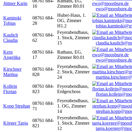
08761 684-
Rathaus, EG,
Jüttner Karin
16
Zimmer R0.01
ewo@moosburg.d
Huber-Haus, 1.
Kaminski
08761 684-
OG, Zimmer
Tobias
28
H1.2
tobias.kaminski@m
Feyerabendhaus,
Kaulich
08761 684-
1. Stock, Zimmer
Claudia
62
15
claudia.kaulich@m
Kern
08761 684-
Rathaus, EG,
Angelika
17
Zimmer R0.01
ewo@moosburg.d
Feyerabendhaus,
Kirschner
08761 684-
2. Stock, Zimmer
Martina
828
24
martina.kirschner
Kollein
08761 684-
Feyerabendhaus,
Florian
823
Erdgeschoss
florian.kollein@m
Feyerabendhaus,
08761 684-
Kopp Stephan
1. OG, Zimmer
71
14
stephan.kopp@moo
Feyerabendhaus,
08761 684-
Körger Tanja
1. Stock, Zimmer
821
12
tanja.koerger@moo