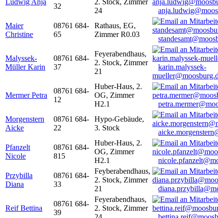
Ludwig Anja
2. Stock, Zimmer
32
24
anja.ludwig@moos
Maier
08761 684-
Rathaus, EG,
Christine
65
Zimmer R0.03
standesamt@moosb
Feyerabendhaus,
Malyssek-
08761 684-
2. Stock, Zimmer
Müller Karin
37
karin.malyssek-
21
mueller@moosburg.
Huber-Haus, 2.
08761 684-
Mermer Petra
OG, Zimmer
12
H2.1
petra.mermer@moo
Morgenstern
08761 684-
Hypo-Gebäude,
Aicke
22
3. Stock
aicke.morgenster
Huber-Haus, 2.
Pfanzelt
08761 684-
OG, Zimmer
Nicole
815
H2.1
nicole.pfanzelt@m
Feyberabendhaus,
Przybilla
08761 684-
2. Stock, Zimmer
Diana
33
21
diana.przybilla@m
Feyerabendhaus,
08761 684-
Reif Bettina
2. Stock, Zimmer
39
24
bettina.reif@moosb