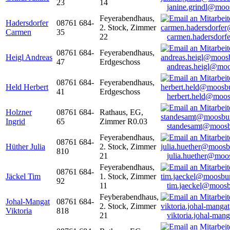
23
14
janine.grindl@moo
Feyerabendhaus,
Hadersdorfer
08761 684-
2. Stock, Zimmer
Carmen
35
22
carmen.hadersdor
08761 684-
Feyerabendhaus,
Heigl Andreas
47
Erdgeschoss
andreas.heigl@moo
08761 684-
Feyerabendhaus,
Held Herbert
41
Erdgeschoss
herbert.held@moos
Holzner
08761 684-
Rathaus, EG,
Ingrid
65
Zimmer R0.03
standesamt@moosb
Feyerabendhaus,
08761 684-
Hüther Julia
2. Stock, Zimmer
810
21
julia.huether@moo
Feyerabendhaus,
08761 684-
Jäckel Tim
1. Stock, Zimmer
92
11
tim.jaeckel@moosb
Feyberabendhaus,
Johal-Mangat
08761 684-
2. Stock, Zimmer
Viktoria
818
21
viktoria.johal-ma