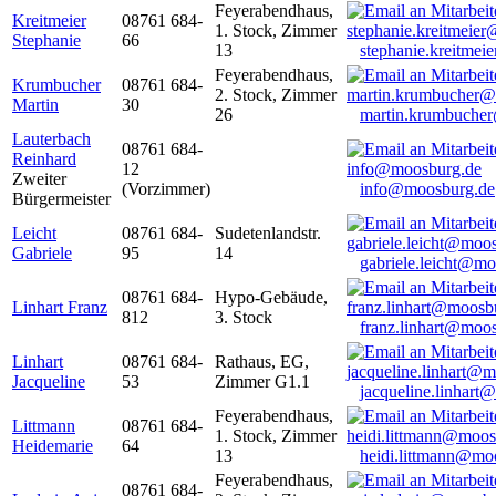
Feyerabendhaus,
Kreitmeier
08761 684-
1. Stock, Zimmer
Stephanie
66
13
stephanie.kreitme
Feyerabendhaus,
Krumbucher
08761 684-
2. Stock, Zimmer
Martin
30
26
martin.krumbuche
Lauterbach
08761 684-
Reinhard
12
Zweiter
(Vorzimmer)
info@moosburg.de
Bürgermeister
Leicht
08761 684-
Sudetenlandstr.
Gabriele
95
14
gabriele.leicht@m
08761 684-
Hypo-Gebäude,
Linhart Franz
812
3. Stock
franz.linhart@moo
Linhart
08761 684-
Rathaus, EG,
Jacqueline
53
Zimmer G1.1
jacqueline.linhart
Feyerabendhaus,
Littmann
08761 684-
1. Stock, Zimmer
Heidemarie
64
13
heidi.littmann@mo
Feyerabendhaus,
08761 684-