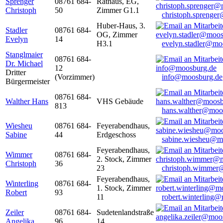
Sprenger
08761 684-
Rathaus, EG,
Christoph
50
Zimmer G1.1
christoph.sprenge
Huber-Haus, 3.
Stadler
08761 684-
OG, Zimmer
Evelyn
14
H3.1
evelyn.stadler@mo
Stanglmaier
08761 684-
Dr. Michael
12
Dritter
(Vorzimmer)
info@moosburg.de
Bürgermeister
08761 684-
Walther Hans
VHS Gebäude
813
hans.walther@moo
Wiesheu
08761 684-
Feyerabendhaus,
Sabine
44
Erdgeschoss
sabine.wiesheu@m
Feyerabendhaus,
Wimmer
08761 684-
2. Stock, Zimmer
Christoph
36
23
christoph.wimmer
Feyerabendhaus,
Winterling
08761 684-
1. Stock, Zimmer
Robert
93
11
robert.winterling
Zeiler
08761 684-
Sudetenlandstraße
Angelika
96
14