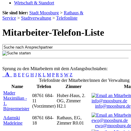
Wirtschaft & Standort
Sie sind hier:
Stadt Moosburg
>
Rathaus &
Service
>
Stadtverwaltung
>
Telefonliste
Mitarbeiter-Telefon-Liste
Sprung zu den Mitarbeitern mit dem Anfangsbuchstaben:
A
B
E
F
G
H
J
K
L
M
P
R
S
W
Z
Telefonliste der Mitarbeiter/innen der Verwaltung
Name
Telefon
Zimmer
Mai
Mader
08761 684-
Huber-Haus, 2.
Maximilian -
11
OG, Zimmer
1.
(Vorzimmer)
H2.1
info@moosburg.de
Bürgermeister
Adamski
08761 684-
Rathaus, EG,
Madeleine
18
Zimmer R0.01
ewo@moosburg.d