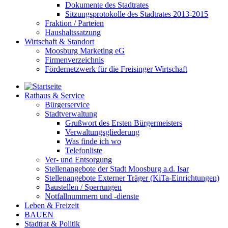
Dokumente des Stadtrates
Sitzungsprotokolle des Stadtrates 2013-2015
Fraktion / Parteien
Haushaltssatzung
Wirtschaft & Standort
Moosburg Marketing eG
Firmenverzeichnis
Fördernetzwerk für die Freisinger Wirtschaft
Rathaus & Service
Bürgerservice
Stadtverwaltung
Grußwort des Ersten Bürgermeisters
Verwaltungsgliederung
Was finde ich wo
Telefonliste
Ver- und Entsorgung
Stellenangebote der Stadt Moosburg a.d. Isar
Stellenangebote Externer Träger (KiTa-Einrichtungen)
Baustellen / Sperrungen
Notfallnummern und -dienste
Leben & Freizeit
BAUEN
Stadtrat & Politik